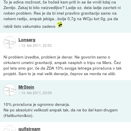
To je edina možnost, če hočeš kam priti in se še vrniti kdaj na
Zemljo. Zakaj bi bilo neizvedljivo? Ladje oz. dela ladje zavrteti ni
noben problem. Res je da bi imel pravilno gravitacijo samo na
nekem radiju, ampak jebiga...bolje 0,7g na WCju kot 0g, pa da
rabiš tisto vakumsko zadevo
Lonsarg
::
13. feb 2011, 22:52
Ni problem izvedba, problem je denar. Ne govorim samo o
cirkularni umetni gravitaciji, ampak nasploh o tripu na Mars. Čez
pol leta smo gor, če da ZDA 10% svojga letnega proračuna v tak
projekt. Sam to je mal velik denarja, čeprov se morda ne sliši.
MrStein
::
13. feb 2011, 23:09
10% proračuna je ogromno denarja.
Ne po absolutni velikosti ampak tak, da ne bo šel kam drugam
(Haliburton&co).
gulfstream