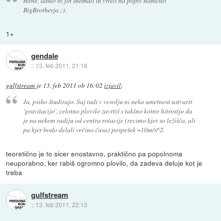
Hehe, lahko bi jih snemali in vrteli na poptv namesto
BigBrotherja ;).
1+
gendale
::
13. feb 2011, 21:18
gulfstream
je
13. feb 2011 ob 16:02
izjavil
:
Ja, psiho študirajo. Saj tudi v vesolju ni neka umetnost ustvarit
'gravitacijo', celotno plovilo zavrtiš s takšno kotno hitrostjo da
je na nekem radiju od centra rotacije (recimo kjer so ležišča, ali
pa kjer bodo delali večino časa) pospešek ~10m/s^2.
teoretično je to sicer enostavno, praktično pa popolnoma
neuporabno, ker rabiš ogromno plovilo, da zadeva deluje kot je
treba
gulfstream
::
13. feb 2011, 22:13