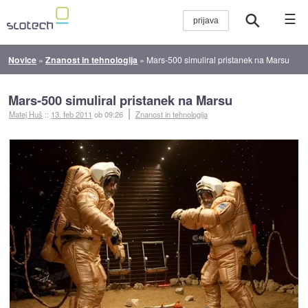
☰
Novice
»
Znanost in tehnologija
»
Mars-500 simuliral pristanek na Marsu
Mars-500 simuliral pristanek na Marsu
Matej Huš
::
13. feb 2011
ob 09:26
Znanost in tehnologija