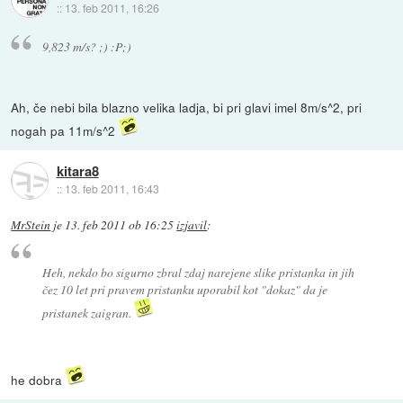
::
13. feb 2011, 16:26
9,823 m/s? ;) :P;)
Ah, če nebi bila blazno velika ladja, bi pri glavi imel 8m/s^2, pri
nogah pa 11m/s^2
kitara8
::
13. feb 2011, 16:43
MrStein
je
13. feb 2011 ob 16:25
izjavil
:
Heh, nekdo bo sigurno zbral zdaj narejene slike pristanka in jih
čez 10 let pri pravem pristanku uporabil kot "dokaz" da je
pristanek zaigran.
he dobra