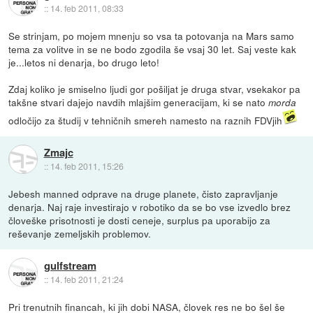
::
14. feb 2011, 08:33
Se strinjam, po mojem mnenju so vsa ta potovanja na Mars samo
tema za volitve in se ne bodo zgodila še vsaj 30 let. Saj veste kak
je...letos ni denarja, bo drugo leto!
Zdaj koliko je smiselno ljudi gor pošiljat je druga stvar, vsekakor pa
takšne stvari dajejo navdih mlajšim generacijam, ki se nato
morda
odločijo za študij v tehničnih smereh namesto na raznih FDVjih
Zmajc
::
14. feb 2011, 15:26
Jebesh manned odprave na druge planete, čisto zapravljanje
denarja. Naj raje investirajo v robotiko da se bo vse izvedlo brez
človeške prisotnosti je dosti ceneje, surplus pa uporabijo za
reševanje zemeljskih problemov.
gulfstream
::
14. feb 2011, 21:24
Pri trenutnih financah, ki jih dobi NASA, človek res ne bo šel še