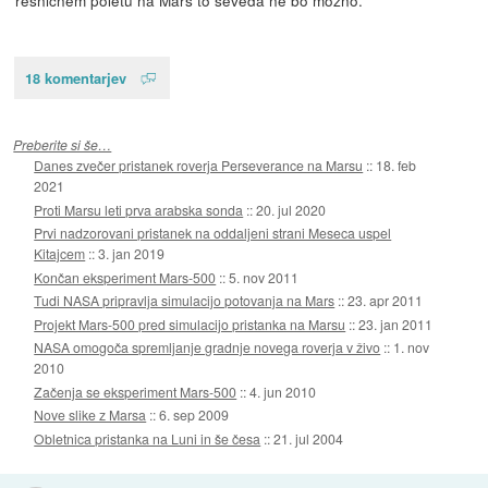
resničnem poletu na Mars to seveda ne bo možno.
18 komentarjev
Preberite si še…
Danes zvečer pristanek roverja Perseverance na Marsu
::
18. feb
2021
Proti Marsu leti prva arabska sonda
::
20. jul 2020
Prvi nadzorovani pristanek na oddaljeni strani Meseca uspel
Kitajcem
::
3. jan 2019
Končan eksperiment Mars-500
::
5. nov 2011
Tudi NASA pripravlja simulacijo potovanja na Mars
::
23. apr 2011
Projekt Mars-500 pred simulacijo pristanka na Marsu
::
23. jan 2011
NASA omogoča spremljanje gradnje novega roverja v živo
::
1. nov
2010
Začenja se eksperiment Mars-500
::
4. jun 2010
Nove slike z Marsa
::
6. sep 2009
Obletnica pristanka na Luni in še česa
::
21. jul 2004