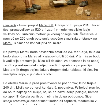
- Ruski projekt
Mars-500
, ki traja od 3. junija 2010, ko so
Slo-Tech
šest prostovoljcev za 520 dni zaprli v model vesoljske ladje
velikosti 550 kubičnih metrov, je včeraj dosegel vrh. Šesterica je
namreč po 250 dneh
potovanja uspešno simulirala pristanek na
Marsu
, s čimer so končali prvi del misije.
Na površju Marsu bodo navidezno ostali do 23. februarja, tako da
bodo skupno na Marsu ali v njegovi orbiti 30 dni. V tem času bodo
izvedli trije prostovoljci, ki so bili določeni za pristanek in so sedaj
zaprti v posebnem delu ladje, izvedli tri sprehode po površju.
Medtem jih druga trojica čaka v drugem delu habitata, ki simulira
vesoljsko ladjo, ki je ostala v orbiti.
Po obisku Marsa je pred prostovoljci še pot domov, ki bo trajala
240 dni. Misija se bo torej končala 5. novembra. Psihologi pravijo,
da bo to najtežji del misije, saj se bo navdušenje poleglo, namen
so izpolnili, čakala pa jih bo mučna in dolga pot domov. Sicer
smejo prostovoljci eksperiment kadarkoli zapustiti, medtem ko v