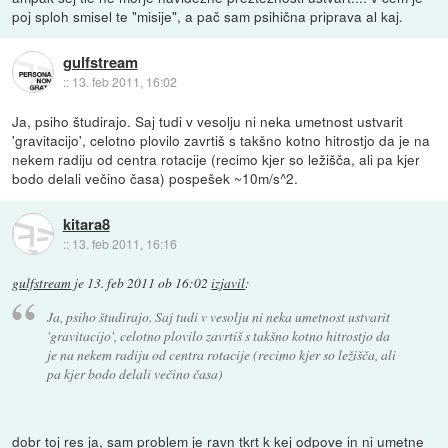
poj sploh smisel te "misije", a pač sam psihična priprava al kaj.
gulfstream
::
13. feb 2011, 16:02
Ja, psiho študirajo. Saj tudi v vesolju ni neka umetnost ustvarit
'gravitacijo', celotno plovilo zavrtiš s takšno kotno hitrostjo da je na
nekem radiju od centra rotacije (recimo kjer so ležišča, ali pa kjer
bodo delali večino časa) pospešek ~10m/s^2.
kitara8
::
13. feb 2011, 16:16
gulfstream
je
13. feb 2011 ob 16:02
izjavil
:
Ja, psiho študirajo. Saj tudi v vesolju ni neka umetnost ustvarit
'gravitacijo', celotno plovilo zavrtiš s takšno kotno hitrostjo da
je na nekem radiju od centra rotacije (recimo kjer so ležišča, ali
pa kjer bodo delali večino časa)
dobr toj res ja, sam problem je ravn tkrt k kej odpove in ni umetne