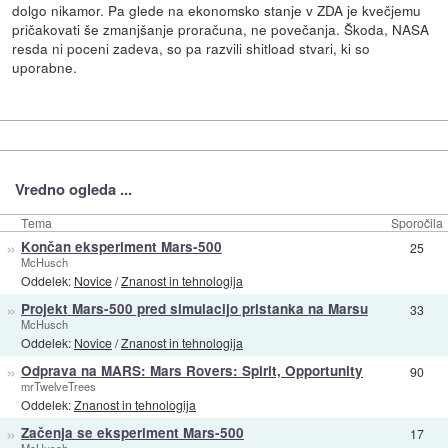
dolgo nikamor. Pa glede na ekonomsko stanje v ZDA je kvečjemu
pričakovati še zmanjšanje proračuna, ne povečanja. Škoda, NASA
resda ni poceni zadeva, so pa razvili shitload stvari, ki so
uporabne.
Vredno ogleda ...
Tema
Sporočila
»
Končan eksperiment Mars-500
25
McHusch
Oddelek:
Novice
/
Znanost in tehnologija
»
Projekt Mars-500 pred simulacijo pristanka na Marsu
33
McHusch
Oddelek:
Novice
/
Znanost in tehnologija
»
Odprava na MARS: Mars Rovers: Spirit, Opportunity
90
mrTwelveTrees
Oddelek:
Znanost in tehnologija
»
Začenja se eksperiment Mars-500
17
McHusch