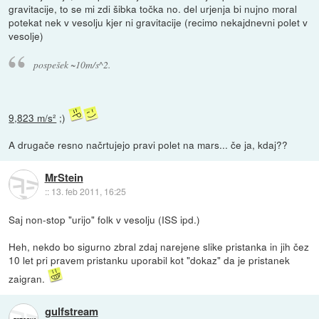
gravitacije, to se mi zdi šibka točka no. del urjenja bi nujno moral
potekat nek v vesolju kjer ni gravitacije (recimo nekajdnevni polet v
vesolje)
pospešek ~10m/s^2.
9,823 m/s²
;)
A drugače resno načrtujejo pravi polet na mars... če ja, kdaj??
MrStein
::
13. feb 2011, 16:25
Saj non-stop "urijo" folk v vesolju (ISS ipd.)
Heh, nekdo bo sigurno zbral zdaj narejene slike pristanka in jih čez
10 let pri pravem pristanku uporabil kot "dokaz" da je pristanek
zaigran.
gulfstream