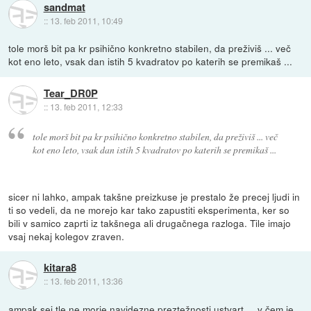
sandmat
::
13. feb 2011, 10:49
tole morš bit pa kr psihično konkretno stabilen, da preživiš ... več
kot eno leto, vsak dan istih 5 kvadratov po katerih se premikaš ...
Tear_DR0P
::
13. feb 2011, 12:33
tole morš bit pa kr psihično konkretno stabilen, da preživiš ... več
kot eno leto, vsak dan istih 5 kvadratov po katerih se premikaš ...
sicer ni lahko, ampak takšne preizkuse je prestalo že precej ljudi in
ti so vedeli, da ne morejo kar tako zapustiti eksperimenta, ker so
bili v samico zaprti iz takšnega ali drugačnega razloga. Tile imajo
vsaj nekaj kolegov zraven.
kitara8
::
13. feb 2011, 13:36
ampak sej tle ne morje navidezne preztežnosti ustvart.... v čem je