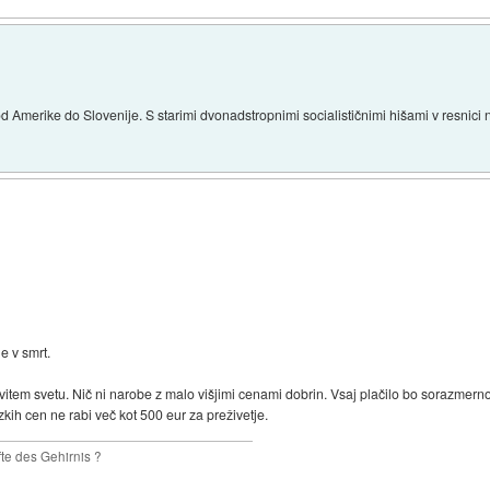
d Amerike do Slovenije. S starimi dvonadstropnimi socialističnimi hišami v resnici n
e v smrt.
vitem svetu. Nič ni narobe z malo višjimi cenami dobrin. Vsaj plačilo bo sorazmern
izkih cen ne rabi več kot 500 eur za preživetje.
te des Gehirnis ?