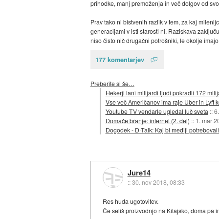
prihodke, manj premoženja in več dolgov od svojih
Prav tako ni bistvenih razlik v tem, za kaj milen
generacijami v isti starosti ni. Raziskava zak
niso čisto nič drugačni potrošniki, le okolje imajo
177 komentarjev
Preberite si še…
Hekerji lani milijardi ljudi pokradli 172 mili
Vse več Američanov ima raje Uber in Lyft k
Youtube TV vendarle ugledal luč sveta
::
6
Domače branje: internet (2. del)
::
1. mar 2
Dogodek - D·Talk: Kaj bi mediji potrebovali
Jure14
::
30. nov 2018, 08:33
Res huda ugotovitev.
Če seliš proizvodnjo na Kitajsko, doma pa im