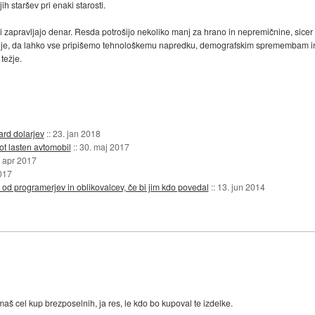
 staršev pri enaki starosti.
ijci zapravljajo denar. Resda potrošijo nekoliko manj za hrano in nepremičnine, sicer
ljučuje, da lahko vse pripišemo tehnološkemu napredku, demografskim spremembam i
 težje.
jard dolarjev
::
23. jan 2018
ot lasten avtomobil
::
30. maj 2017
. apr 2017
017
 od programerjev in oblikovalcev, če bi jim kdo povedal
::
13. jun 2014
aš cel kup brezposelnih, ja res, le kdo bo kupoval te izdelke.