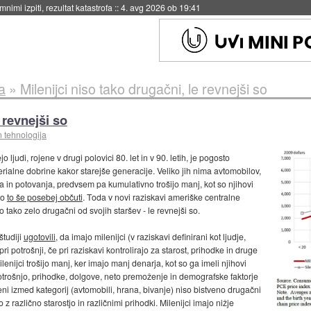
eto za večkratno uporabo
::
4. avg 2026 ob 19:41
a
»
Milenijci niso tako drugačni, le revnejši so
 revnejši so
n tehnologija
o ljudi, rojene v drugi polovici 80. let in v 90. letih, je pogosto
ialne dobrine kakor starejše generacije. Veliko jih nima avtomobilov,
ja in potovanja, predvsem pa kumulativno trošijo manj, kot so njihovi
vo
to še posebej občuti
. Toda v novi raziskavi ameriške centralne
 tako zelo drugačni od svojih staršev - le revnejši so.
študiji
ugotovili
, da imajo milenijci (v raziskavi definirani kot ljudje,
i potrošnji, če pri raziskavi kontrolirajo za starost, prihodke in druge
nijci trošijo manj, ker imajo manj denarja, kot so ga imeli njihovi
i potrošnjo, prihodke, dolgove, neto premoženje in demografske faktorje
beni izmed kategorij (avtomobili, hrana, bivanje) niso bistveno drugačni
z različno starostjo in različnimi prihodki. Milenijci imajo nižje