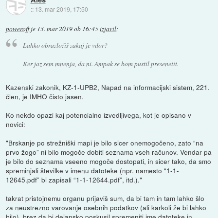
::
13. mar 2019, 17:50
poweroff
je
13. mar 2019 ob 16:45
izjavil
:
Lahko obrazložiš zakaj je vdor?
Ker jaz sem mnenja, da ni. Ampak se bom pustil presenetit.
Kazenski zakonik, KZ-1-UPB2, Napad na informacijski sistem, 221.
člen, je IMHO čisto jasen.
Ko nekdo opazi kaj potencialno izvedljivega, kot je opisano v
novici:
"Brskanje po strežniški mapi je bilo sicer onemogočeno, zato “na
prvo žogo” ni bilo mogoče dobiti seznama vseh računov. Vendar pa
je bilo do seznama vseeno mogoče dostopati, in sicer tako, da smo
spreminjali številke v imenu datoteke (npr. namesto “1-1-
12645.pdf” bi zapisali “1-1-12644.pdf”, itd.)."
takrat pristojnemu organu prijaviš sum, da bi tam in tam lahko šlo
za neustrezno varovanje osebnih podatkov (ali karkoli že bi lahko
bilo), brez da bi dejansko poskusil spremeniti ime datoteke in