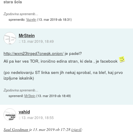
stara šola
Zgodovina sprememb…
spremenilo:
Vazelin
(
13. mar 2019 ob 18:31
)
MrStein
::
13. mar 2019, 18:49
http://wxm23trged7cneqk.onion/
je padel?
Ali pa ker ves TOR, ironično edina stran, ki dela , je facebook
(po nedelovanju ST linka sem jih nekaj sprobal, na blef, kaj prvo
izpljune iskalnik)
Zgodovina sprememb…
spremenil:
MrStein
(
13. mar 2019 ob 18:49
)
vahid
::
13. mar 2019, 18:55
Saul Goodman
je
13. mar 2019 ob 17:28
izjavil
: