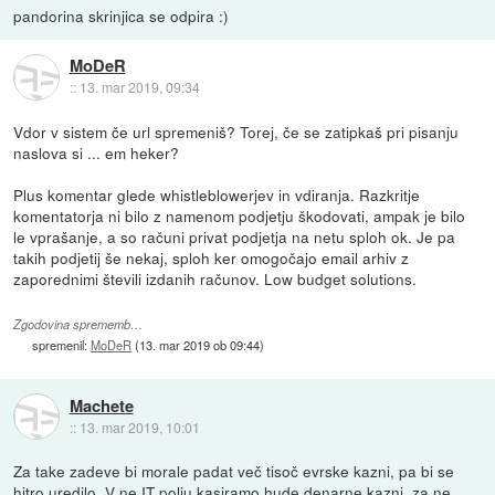
pandorina skrinjica se odpira :)
MoDeR
::
13. mar 2019, 09:34
Vdor v sistem če url spremeniš? Torej, če se zatipkaš pri pisanju
naslova si ... em heker?
Plus komentar glede whistleblowerjev in vdiranja. Razkritje
komentatorja ni bilo z namenom podjetju škodovati, ampak je bilo
le vprašanje, a so računi privat podjetja na netu sploh ok. Je pa
takih podjetij še nekaj, sploh ker omogočajo email arhiv z
zaporednimi števili izdanih računov. Low budget solutions.
Zgodovina sprememb…
spremenil:
MoDeR
(
13. mar 2019 ob 09:44
)
Machete
::
13. mar 2019, 10:01
Za take zadeve bi morale padat več tisoč evrske kazni, pa bi se
hitro uredilo. V ne IT polju kasiramo hude denarne kazni, za ne