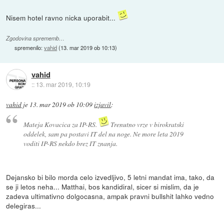
Nisem hotel ravno nicka uporabit...
Zgodovina sprememb…
spremenilo:
vahid
(
13. mar 2019 ob 10:13
)
vahid
::
13. mar 2019, 10:19
vahid
je
13. mar 2019 ob 10:09
izjavil
:
Mateja Kovacica za IP-RS.
Trenutno vrze v birokratski
oddelek, sam pa postavi IT del na noge. Ne more leta 2019
voditi IP-RS nekdo brez IT znanja.
Dejansko bi bilo morda celo izvedljivo, 5 letni mandat ima, tako, da
se ji letos neha... Matthai, bos kandidiral, sicer si mislim, da je
zadeva ultimativno dolgocasna, ampak pravni bullshit lahko vedno
delegiras...