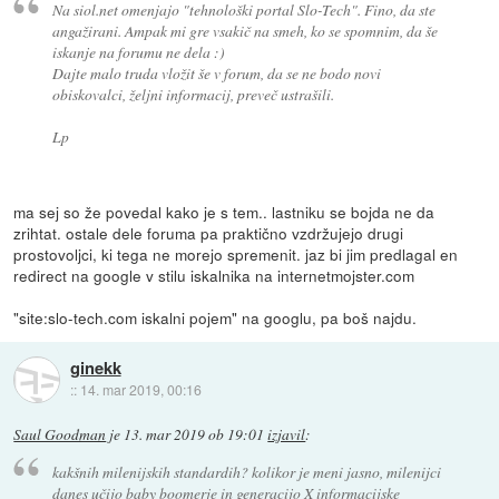
Na siol.net omenjajo "tehnološki portal Slo-Tech". Fino, da ste
angažirani. Ampak mi gre vsakič na smeh, ko se spomnim, da še
iskanje na forumu ne dela :)
Dajte malo truda vložit še v forum, da se ne bodo novi
obiskovalci, željni informacij, preveč ustrašili.
Lp
ma sej so že povedal kako je s tem.. lastniku se bojda ne da
zrihtat. ostale dele foruma pa praktično vzdržujejo drugi
prostovoljci, ki tega ne morejo spremenit. jaz bi jim predlagal en
redirect na google v stilu iskalnika na internetmojster.com
"site:slo-tech.com iskalni pojem" na googlu, pa boš najdu.
ginekk
::
14. mar 2019, 00:16
Saul Goodman
je
13. mar 2019 ob 19:01
izjavil
:
kakšnih milenijskih standardih? kolikor je meni jasno, milenijci
danes učijo baby boomerje in generacijo X informacijske