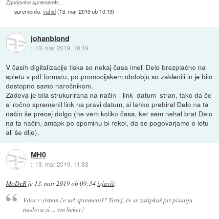
Zgodovina sprememb…
spremenilo:
vahid
(
13. mar 2019 ob 10:19
)
johanblond
::
13. mar 2019, 10:19
V časih digitalizacije tiska so nekaj časa imeli Delo brezplačno na
spletu v pdf formatu, po promocijskem obdobju so zaklenili in je bilo
dostopno samo naročnikom.
Zadeva je bila strukurirana na način - link_datum_stran, tako da če
si ročno spremenil link na pravi datum, si lahko prebiral Delo na ta
način še precej dolgo (ne vem koliko časa, ker sem nehal brat Delo
na ta način, amapk po spominu bi rekel, da se pogovarjamo o letu
ali še dlje).
MH0
::
13. mar 2019, 11:33
MoDeR
je
13. mar 2019 ob 09:34
izjavil
:
Vdor v sistem če url spremeniš? Torej, če se zatipkaš pri pisanju
naslova si ... em heker?