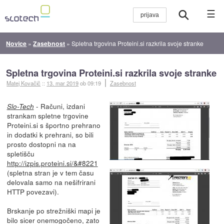
☰
Novice
»
Zasebnost
»
Spletna trgovina Proteini.si razkrila svoje stranke
Spletna trgovina Proteini.si razkrila svoje stranke
Matej Kovačič
::
13. mar 2019
ob 09:19
Zasebnost
- Računi, izdani
Slo-Tech
strankam spletne trgovine
Proteini.si s športno prehrano
in dodatki k prehrani, so bili
prosto dostopni na na
spletišču
http://izpis.proteini.si/&#8221
(spletna stran je v tem času
delovala samo na nešifrirani
HTTP povezavi).
Brskanje po strežniški mapi je
bilo sicer onemogočeno, zato