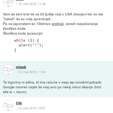
::
13. mar 2019, 11:46
Vem da sem bral da so bli ljudlje vsaj v USA obsojeni ker so tak
"hekali" da so urlje spreminjali.
Pa na japonskem so 13letnico
aretirali
, zaradi razpečevanja
škodljive kode.
Škodljiva koda javascript:
while
 (
1
) {

  alert(
"!"
);

}
misek
::
13. mar 2019, 11:54
Ta trgovina ni edina, ki ima račune v mapi
.
wp-content/uploads
Google namreč najde še vsaj eno po nekaj minut iskanja (hint:
site:si + racun).
Utk
::
13. mar 2019, 13:27