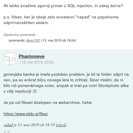
Ali lahko enačimo zgornji primer z SQL injection, in zakaj da/ne?
p.s. firbec, ker je oboje zelo enostavni "napad" na popolnoma
odprt/nezaščiten sistem.
Zgodovina sprememb…
spremenilo:
dope1337
(
13. mar 2019 ob 19:04
)
Phantomeye
::
13. mar 2019, 20:52
gorenjska banka je imela podoben problem, je bil ta folder odprt na
ven, pa so enkrat blizu novega leta to zrihtali. Sicer mislim, da ni
bilo nič pomembnega noter, ampak si imel pa notri Stockphoto slike
v višji resoluciji :D
Je pa cel fileset dostopen na webarchive. hehe.
https://www.gbkr.si/files/
vahid
je
13. mar 2019 ob 18:55
izjavil
: