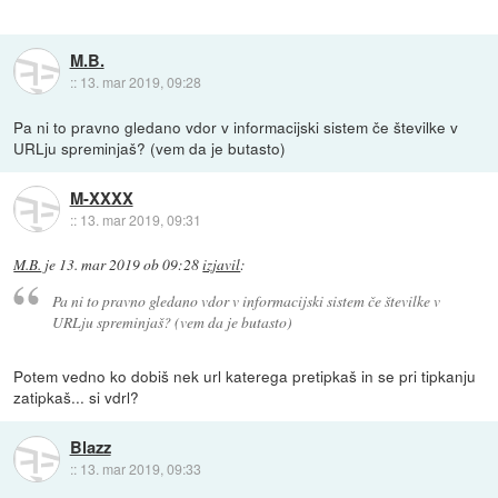
M.B.
::
13. mar 2019, 09:28
Pa ni to pravno gledano vdor v informacijski sistem če številke v
URLju spreminjaš? (vem da je butasto)
M-XXXX
::
13. mar 2019, 09:31
M.B.
je
13. mar 2019 ob 09:28
izjavil
:
Pa ni to pravno gledano vdor v informacijski sistem če številke v
URLju spreminjaš? (vem da je butasto)
Potem vedno ko dobiš nek url katerega pretipkaš in se pri tipkanju
zatipkaš... si vdrl?
Blazz
::
13. mar 2019, 09:33