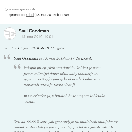
Zgodovina sprememb…
spremenilo:
vahid
(
13. mar 2019 ob 19:00
)
Saul Goodman
::
13. mar 2019, 19:01
vahid
je
13. mar 2019 ob 18:55
izjavil
:
Saul Goodman
je
13. mar 2019 ob 17:28
izjavil
:
kakšnih milenijskih standardih? kolikor je meni
jasno, milenijci danes učijo baby boomerje in
generacijo X informacijske abecede. bedarije pa
ponavadi stresajo ravno slednji..
@neverlucky: ja, v butalah bi se mogoče lahk tako
zmenil.
Seveda, 99.99% starejsih generacij je racunalniskih analfabetov,
ampak motras biti pa malo previden pri takih izjavah, ostalih