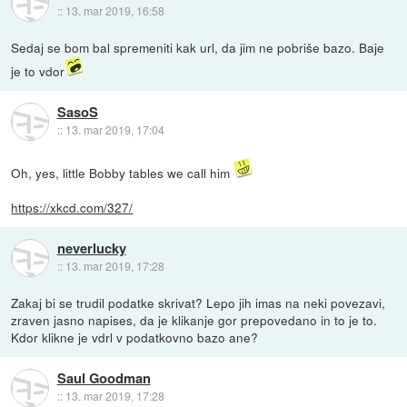
::
13. mar 2019, 16:58
Sedaj se bom bal spremeniti kak url, da jim ne pobriše bazo. Baje
je to vdor
SasoS
::
13. mar 2019, 17:04
Oh, yes, little Bobby tables we call him
https://xkcd.com/327/
neverlucky
::
13. mar 2019, 17:28
Zakaj bi se trudil podatke skrivat? Lepo jih imas na neki povezavi,
zraven jasno napises, da je klikanje gor prepovedano in to je to.
Kdor klikne je vdrl v podatkovno bazo ane?
Saul Goodman
::
13. mar 2019, 17:28