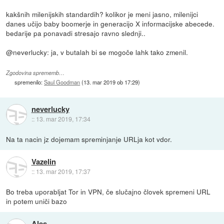
kakšnih milenijskih standardih? kolikor je meni jasno, milenijci
danes učijo baby boomerje in generacijo X informacijske abecede.
bedarije pa ponavadi stresajo ravno slednji..
@neverlucky: ja, v butalah bi se mogoče lahk tako zmenil.
Zgodovina sprememb…
spremenilo:
Saul Goodman
(
13. mar 2019 ob 17:29
)
neverlucky
::
13. mar 2019, 17:34
Na ta nacin jz dojemam spreminjanje URLja kot vdor.
Vazelin
::
13. mar 2019, 17:37
Bo treba uporabljat Tor in VPN, če slučajno človek spremeni URL
in potem uniči bazo
Ales