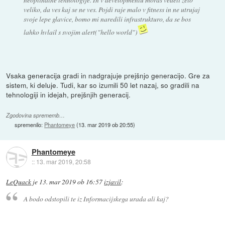
veliko, da ves kaj se ne ves. Pojdi raje malo v fitness in ne utrujaj
svoje lepe glavice, bomo mi naredili infrastrukturo, da se bos
lahko hvlail s svojim alert("hello world")
Vsaka generacija gradi in nadgrajuje prejšnjo generacijo. Gre za
sistem, ki deluje. Tudi, kar so izumili 50 let nazaj, so gradili na
tehnologiji in idejah, prejšnjih generacij.
Zgodovina sprememb…
spremenilo:
Phantomeye
(
13. mar 2019 ob 20:55
)
Phantomeye
::
13. mar 2019, 20:58
LeQuack
je
13. mar 2019 ob 16:57
izjavil
:
A bodo odstopili te iz Informacijskega urada ali kaj?