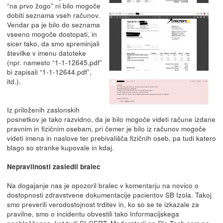
“na prvo žogo” ni bilo mogoče
dobiti seznama vseh računov.
Vendar pa je bilo do seznama
vseeno mogoče dostopati, in
sicer tako, da smo spreminjali
številke v imenu datoteke
(npr. namesto “1-1-12645.pdf”
bi zapisali “1-1-12644.pdf”,
itd.).
Iz priloženih zaslonskih
posnetkov je tako razvidno, da je bilo mogoče videti račune izdane
pravnim in fizičnim osebam, pri čemer je bilo iz računov mogoče
videti imena in naslove ter prebivališča fizičnih oseb, pa tudi katero
blago so stranke kupovale in kdaj.
Nepravilnosti zasledil bralec
Na dogajanje nas je opozoril bralec v komentarju na novico o
dostopnosti zdravstvene dokumentacije pacientov SB Izola. Takoj
smo preverili verodostojnost trditev in, ko so se te izkazale za
pravilne, smo o incidentu obvestili tako Informacijskega
pooblaščenca, kot tudi SI-CERT. Moderatorji na Slo-Tech.com pa