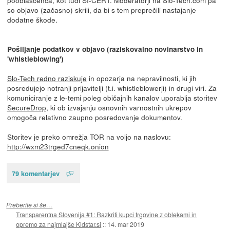
so objavo (začasno) skrili, da bi s tem preprečili nastajanje
dodatne škode.
Pošiljanje podatkov v objavo (raziskovalno novinarstvo in
'whistleblowing')
Slo-Tech redno raziskuje
in opozarja na nepravilnosti, ki jih
posredujejo notranji prijavitelji (t.i. whistleblowerji) in drugi viri. Za
komuniciranje z le-temi poleg običajnih kanalov uporablja storitev
SecureDrop
, ki ob izvajanju osnovnih varnostnih ukrepov
omogoča relativno zaupno posredovanje dokumentov.
Storitev je preko omrežja TOR na voljo na naslovu:
http://wxm23trged7cneqk.onion
79 komentarjev
Preberite si še…
Transparentna Slovenija #1: Razkriti kupci trgovine z oblekami in
opremo za najmlajše Kidstar.si
::
14. mar 2019