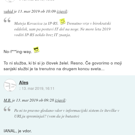
vahid
je
13. mar 2019 ob 10:09
izjavil
:
Mateja Kovacica za IP-RS.
Trenutno vrze v birokratski
oddelek, sam pa postavi IT del na noge. Ne more leta 2019
voditi IP-RS nekdo brez IT znanja.
No-f***ing-way.
To ni služba, ki bi si jo človek želel. Resno. Če govorimo o moji
sanjski službi je ta trenutno na drugem koncu sveta...
Ales
::
13. mar 2019, 16:11
M.B.
je
13. mar 2019 ob 09:28
izjavil
:
Pa ni to pravno gledano vdor v informacijski sistem če številke v
URLju spreminjaš? (vem da je butasto)
IANAL, je vdor.