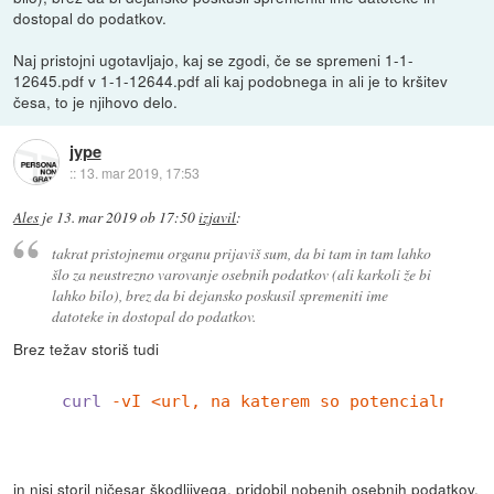
dostopal do podatkov.
Naj pristojni ugotavljajo, kaj se zgodi, če se spremeni 1-1-
12645.pdf v 1-1-12644.pdf ali kaj podobnega in ali je to kršitev
česa, to je njihovo delo.
jype
::
13. mar 2019, 17:53
Ales
je
13. mar 2019 ob 17:50
izjavil
:
takrat pristojnemu organu prijaviš sum, da bi tam in tam lahko
šlo za neustrezno varovanje osebnih podatkov (ali karkoli že bi
lahko bilo), brez da bi dejansko poskusil spremeniti ime
datoteke in dostopal do podatkov.
Brez težav storiš tudi
curl
-vI <url, na katerem so potencialno os
in nisi storil ničesar škodljivega, pridobil nobenih osebnih podatkov,