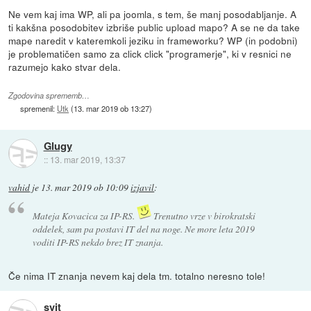
Ne vem kaj ima WP, ali pa joomla, s tem, še manj posodabljanje. A
ti kakšna posodobitev izbriše public upload mapo? A se ne da take
mape naredit v kateremkoli jeziku in frameworku? WP (in podobni)
je problematičen samo za click click "programerje", ki v resnici ne
razumejo kako stvar dela.
Zgodovina sprememb…
spremenil:
Utk
(
13. mar 2019 ob 13:27
)
Glugy
::
13. mar 2019, 13:37
vahid
je
13. mar 2019 ob 10:09
izjavil
:
Mateja Kovacica za IP-RS.
Trenutno vrze v birokratski
oddelek, sam pa postavi IT del na noge. Ne more leta 2019
voditi IP-RS nekdo brez IT znanja.
Če nima IT znanja nevem kaj dela tm. totalno neresno tole!
svit