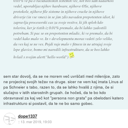
0.01% ve pa o racunalniskih sistemih vec, kot bos sam kadarkoli
vedel, uporabljas njihov hardware, njihove OSe, njihove
protokole, njihove file sisteme in njihove cracke in njihove
driverje (in vse vmes) in se jim zdis navaden prepotenten idiot, ki
zapravlja procesorski cas za svoje resitve, ki jih sploh kdo
tolerira, ker je tistih iz 0.01% premalo, da bi lahko zadostili
potrebam. Si pac se en prepotenten mladic, ki ve premalo, da bi
vedel kako malo ve. In v developmentu moras vedeti zelo veliko,
da ves kaj se ne ves. Pojdi raje malo v fitness in ne utrujaj svoje
lepe glavice, bomo mi naredili infrastrukturo, da se bos lahko
hvlail s svojim alert("hello world")
sem star dovolj, da se ne morem več uvrščati med milenijce, zato
ne projeciraj svojih težav na druge. sicer ne vem kaj imata Linus al
pa Schneier s tabo, razen to, da se lahko hvališ z njima, če si
slučajno v istih starostnih grupah. če hočeš, da te bo kdo
obravnaval za kaj več kot "persona non grata" pa obelodani katero
infrastrukturo si postavil, da te ne bo samo gobec.
dope1337
::
13. mar 2019, 19:03