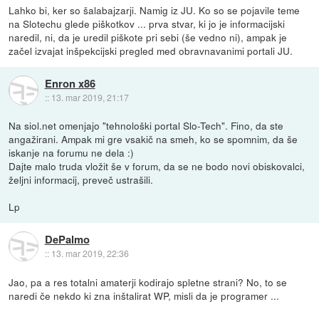
Lahko bi, ker so šalabajzarji. Namig iz JU. Ko so se pojavile teme
na Slotechu glede piškotkov ... prva stvar, ki jo je informacijski
naredil, ni, da je uredil piškote pri sebi (še vedno ni), ampak je
začel izvajat inšpekcijski pregled med obravnavanimi portali JU.
Enron x86
::
13. mar 2019, 21:17
Na siol.net omenjajo "tehnološki portal Slo-Tech". Fino, da ste
angažirani. Ampak mi gre vsakič na smeh, ko se spomnim, da še
iskanje na forumu ne dela :)
Dajte malo truda vložit še v forum, da se ne bodo novi obiskovalci,
željni informacij, preveč ustrašili.
Lp
DePalmo
::
13. mar 2019, 22:36
Jao, pa a res totalni amaterji kodirajo spletne strani? No, to se
naredi če nekdo ki zna inštalirat WP, misli da je programer ...