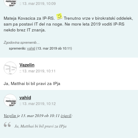
::
13. mar 2019, 10:09
Mateja Kovacica za IP-RS.
Trenutno vrze v birokratski oddelek,
sam pa postavi IT del na noge. Ne more leta 2019 voditi IP-RS
nekdo brez IT znanja.
Zgodovina sprememb…
spremenilo:
vahid
(
13. mar 2019 ob 10:11
)
Vazelin
::
13. mar 2019, 10:11
Ja, Matthai bi bil pravi za IPja
vahid
::
13. mar 2019, 10:12
Vazelin
je
13. mar 2019 ob 10:11
izjavil
:
Ja, Matthai bi bil pravi za IPja