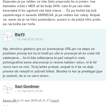
Dejansko je pa rešitev za tole čisto preprosta če si prelen: ime
datoteke vržeš v MD5 ali še bolje SHA, nato bi pa rad videl
korenjaka ki bo ugotovil vsa tista imena ... Če pa hočeš kaj bolj
zapletenega in seveda VARNEGA, je pa rešitev kar nekaj. Ampak
ne, samo da je na hitro postavljeno, poceni in da plača hitro pride,
pa naj košta kar hoče.
BlaY0
::
13. mar 2019, 23:13
Hja, tehnično gledano gre pri preverjanje URL-jev na slepo za
podoben princip kot če bi hodil po ulici in preverjal ali so vrata hiš
zaklenjena... če bi bila odklenjena bi pač vstopil in malo
pofotografiral samo stanovanje in recimo kakšen račun, ki bi bil
ravno tam na mizi. Torej lahko probaš, ampak to ti še ne daje
pravice da vstopiš in začneš fotkat. Skratka to kar je predlagal jype
je zadosti, da si na varni strani...
Saul Goodman
::
13. mar 2019, 23:34
Enron x86
je
13. mar 2019 ob 21:17
izjavil
: