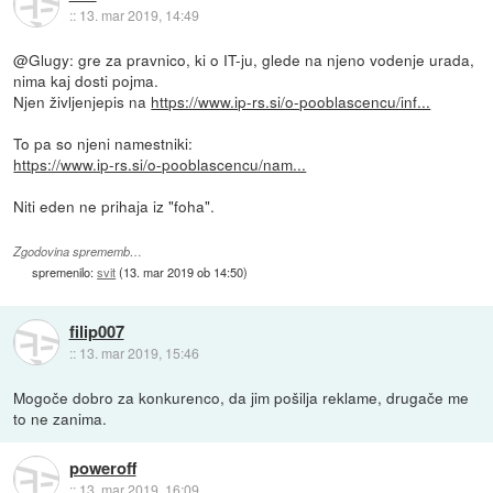
::
13. mar 2019, 14:49
@Glugy: gre za pravnico, ki o IT-ju, glede na njeno vodenje urada,
nima kaj dosti pojma.
Njen življenjepis na
https://www.ip-rs.si/o-pooblascencu/inf...
To pa so njeni namestniki:
https://www.ip-rs.si/o-pooblascencu/nam...
Niti eden ne prihaja iz "foha".
Zgodovina sprememb…
spremenilo:
svit
(
13. mar 2019 ob 14:50
)
filip007
::
13. mar 2019, 15:46
Mogoče dobro za konkurenco, da jim pošilja reklame, drugače me
to ne zanima.
poweroff
::
13. mar 2019, 16:09