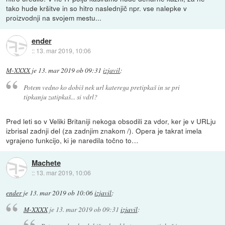
tako hude kršitve in so hitro naslednjič npr. vse nalepke v
proizvodnji na svojem mestu...
ender
::
13. mar 2019, 10:06
M-XXXX
je
13. mar 2019 ob 09:31
izjavil
:
Potem vedno ko dobiš nek url katerega pretipkaš in se pri
tipkanju zatipkaš... si vdrl?
Pred leti so v Veliki Britaniji nekoga obsodili za vdor, ker je v URLju
izbrisal zadnji del (za zadnjim znakom /). Opera je takrat imela
vgrajeno funkcijo, ki je naredila točno to…
Machete
::
13. mar 2019, 10:06
ender
je
13. mar 2019 ob 10:06
izjavil
:
M-XXXX
je
13. mar 2019 ob 09:31
izjavil
: