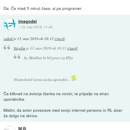
Da. Če imaš 5 minut časa, si pa programer.
imagodei
::
13. mar 2019, 11:40
vahid
je
13. mar 2019 ob 10:12
izjavil
:
Vazelin
je
13. mar 2019 ob 10:11
izjavil
:
Ja, Matthai bi bil pravi za IPja
Nisem hotel ravno nicka uporabit...
Če klikneš na avtorja članka na novici, te pripelje na stran
uporabnika.
Mislim, da avtor povezave med svojo internet persono in RL sicer
že dolgo ne skriva.
M.B.