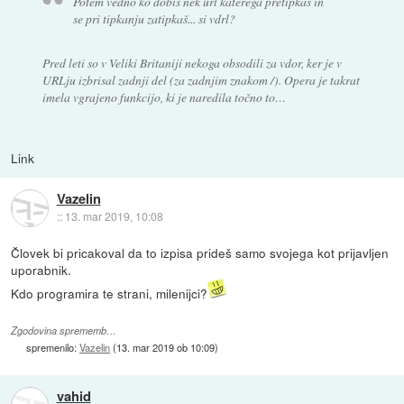
Potem vedno ko dobiš nek url katerega pretipkaš in
se pri tipkanju zatipkaš... si vdrl?
Pred leti so v Veliki Britaniji nekoga obsodili za vdor, ker je v
URLju izbrisal zadnji del (za zadnjim znakom /). Opera je takrat
imela vgrajeno funkcijo, ki je naredila točno to…
Link
Vazelin
::
13. mar 2019, 10:08
Človek bi pricakoval da to izpisa prideš samo svojega kot prijavljen
uporabnik.
Kdo programira te strani, milenijci?
Zgodovina sprememb…
spremenilo:
Vazelin
(
13. mar 2019 ob 10:09
)
vahid