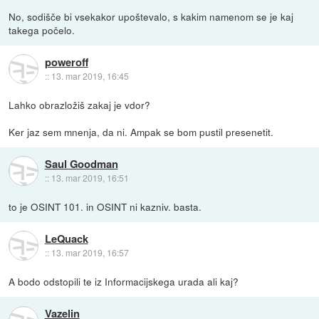
No, sodišče bi vsekakor upoštevalo, s kakim namenom se je kaj
takega počelo.
poweroff
::
13. mar 2019, 16:45
Lahko obrazložiš zakaj je vdor?
Ker jaz sem mnenja, da ni. Ampak se bom pustil presenetit.
Saul Goodman
::
13. mar 2019, 16:51
to je OSINT 101. in OSINT ni kazniv. basta.
LeQuack
::
13. mar 2019, 16:57
A bodo odstopili te iz Informacijskega urada ali kaj?
Vazelin