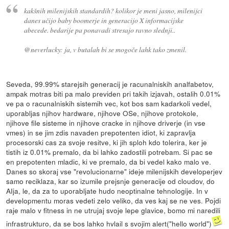
kakšnih milenijskih standardih? kolikor je meni jasno, milenijci
danes učijo baby boomerje in generacijo X informacijske
abecede. bedarije pa ponavadi stresajo ravno slednji..
@neverlucky: ja, v butalah bi se mogoče lahk tako zmenil.
Seveda, 99.99% starejsih generacij je racunalniskih analfabetov,
ampak motras biti pa malo previden pri takih izjavah, ostalih 0.01%
ve pa o racunalniskih sistemih vec, kot bos sam kadarkoli vedel,
uporabljas njihov hardware, njihove OSe, njihove protokole,
njihove file sisteme in njihove cracke in njihove driverje (in vse
vmes) in se jim zdis navaden prepotenten idiot, ki zapravlja
procesorski cas za svoje resitve, ki jih sploh kdo tolerira, ker je
tistih iz 0.01% premalo, da bi lahko zadostili potrebam. Si pac se
en prepotenten mladic, ki ve premalo, da bi vedel kako malo ve.
Danes so skoraj vse "revolucionarne" ideje milenijskih developerjev
samo reciklaza, kar so izumile prejsnje generacije od cloudov, do
AIja, le, da za to uporabljate hudo neoptinalne tehnologije. In v
developmentu moras vedeti zelo veliko, da ves kaj se ne ves. Pojdi
raje malo v fitness in ne utrujaj svoje lepe glavice, bomo mi naredili
infrastrukturo, da se bos lahko hvlail s svojim alert("hello world")