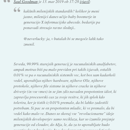
Saul Goodman
je
13. mar 2019 ob 17:28
izjavil
:
kakšnih milenijskih standardih? kolikor je meni
jasno, milenijci danes učijo baby boomerje in
generacijo X informacijske abecede. bedarije pa
ponavadi stresajo ravno slednji..
@neverlucky: ja, v butalah bi se mogoče lahk tako
zmenil.
Seveda, 99.99% starejsih generacij je racunalniskih analfabetov,
ampak motras biti pa malo previden pri takih izjavah, ostalih
0.01% ve pa o racunalniskih sistemih vec, kot bos sam kadarkoli
vedel, uporabljas njihov hardware, njihove OSe, njihove
protokole, njihove file sisteme in njihove cracke in njihove
driverje (in vse vmes) in se jim zdis navaden prepotenten idiot, ki
zapravlja procesorski cas za svoje resitve, ki jih sploh kdo
tolerira, ker je tistih iz 0.01% premalo, da bi lahko zadostili
potrebam. Si pac se en prepotenten mladic, ki ve premalo, da bi
vedel kako malo ve. Danes so skoraj vse "revolucionarne" ideje
milenijskih developerjev samo reciklaza, kar so izumile prejsnje
generacije od cloudov, do AIja, le, da za to uporabljate hudo
neoptinalne tehnologije. In v developmentu moras vedeti zelo