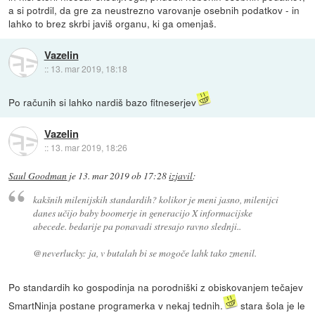
a si potrdil, da gre za neustrezno varovanje osebnih podatkov - in
lahko to brez skrbi javiš organu, ki ga omenjaš.
Vazelin
::
13. mar 2019, 18:18
Po računih si lahko nardiš bazo fitneserjev
Vazelin
::
13. mar 2019, 18:26
Saul Goodman
je
13. mar 2019 ob 17:28
izjavil
:
kakšnih milenijskih standardih? kolikor je meni jasno, milenijci
danes učijo baby boomerje in generacijo X informacijske
abecede. bedarije pa ponavadi stresajo ravno slednji..
@neverlucky: ja, v butalah bi se mogoče lahk tako zmenil.
Po standardih ko gospodinja na porodniški z obiskovanjem tečajev
SmartNinja postane programerka v nekaj tednih.
stara šola je le