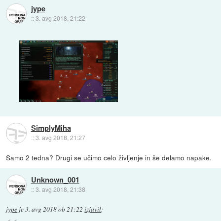
jype
::
3. avg 2018, 21:22
SimplyMiha
::
3. avg 2018, 21:27
Samo 2 tedna? Drugi se učimo celo življenje in še delamo napake.
Unknown_001
::
3. avg 2018, 21:38
jype
je
3. avg 2018 ob 21:22
izjavil
: