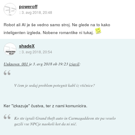
poweroff
::
3. avg 2018, 20:48
Robot ali AI je še vedno samo stroj. Ne glede na to kako
inteligenten izgleda. Nobene romantike ni tukaj.
shadeX
::
3. avg 2018, 20:54
Unknown_001
je
3. avg 2018 ob 19:23
izjavil
:
V čem je sedaj problem potegnit kabl iz vtičnice?
Ker "izkazuje" čustva, ter z nami komunicira.
Ko ste igrali Grand theft auto in Carmagaddeon ste pa veselo
gazili vse NPCje naokoli kot da ni nič.