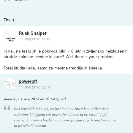
Thx :)
RuskiSnajper
::
3. avg 2018, 22:06
In kaj, na testu jih je polovica bilo ~18 letnih življensko neizkušenih
otrok iz asfaltne mestne kulture? Well there's your problem.
Torej študia velja, samo za mestne trendije in šlateke.
poweroff
::
3. avg 2018, 22:10
shadeX
je
3. avg 2018 ob 20:54
izjavil
:
Boš povedal čez n-let, ko boš imel možnost komunikacije z
robotom, ki izgleda kot normalen človek in bo kazal "fejk"
čustva. Zanimivo bo, ker ne boš prepoznal razlike med robotom
in pravim človekom.