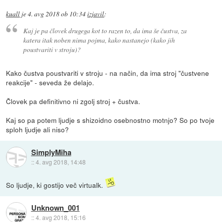
kuall
je
4. avg 2018 ob 10:34
izjavil
:
Kaj je pa človek drugega kot to razen to, da ima še čustva, za
katera itak noben nima pojma, kako nastanejo (kako jih
poustvariti v stroju)?
Kako čustva poustvariti v stroju - na način, da ima stroj "čustvene
reakcije" - seveda že delajo.
Človek pa definitivno ni zgolj stroj + čustva.
Kaj so pa potem ljudje s shizoidno osebnostno motnjo? So po tvoje
sploh ljudje ali niso?
SimplyMiha
::
4. avg 2018, 14:48
So ljudje, ki gostijo več virtualk.
Unknown_001
::
4. avg 2018, 15:16