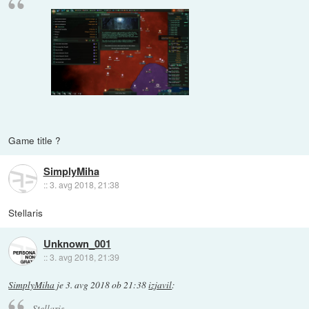
Game title ?
SimplyMiha
::
3. avg 2018, 21:38
Stellaris
Unknown_001
::
3. avg 2018, 21:39
SimplyMiha
je
3. avg 2018 ob 21:38
izjavil
:
Stellaris