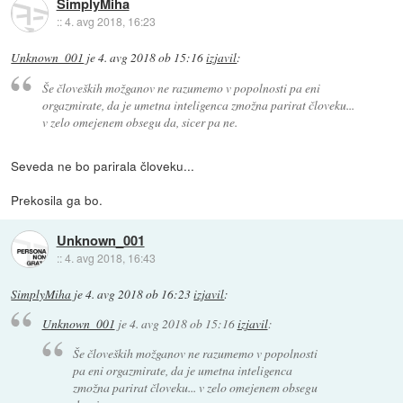
SimplyMiha
::
4. avg 2018, 16:23
Unknown_001
je
4. avg 2018 ob 15:16
izjavil
:
Še človeških možganov ne razumemo v popolnosti pa eni
orgazmirate, da je umetna inteligenca zmožna parirat človeku...
v zelo omejenem obsegu da, sicer pa ne.
Seveda ne bo parirala človeku...
Prekosila ga bo.
Unknown_001
::
4. avg 2018, 16:43
SimplyMiha
je
4. avg 2018 ob 16:23
izjavil
:
Unknown_001
je
4. avg 2018 ob 15:16
izjavil
:
Še človeških možganov ne razumemo v popolnosti
pa eni orgazmirate, da je umetna inteligenca
zmožna parirat človeku... v zelo omejenem obsegu