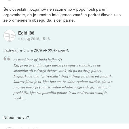
Še človeških možganov ne razumemo v popolnosti pa eni
orgazmirate, da je umetna inteligenca zmožna parirat človeku... v
zelo omejenem obsegu da, sicer pa ne.
Egidij88
::
4. avg 2018, 15:16
dexterboy
je
4. avg 2018 ob 08:49
izjavil
:
ex machina; uf, huda bejba :D
Kaj je pa že en film, kjer moški pobegne z robotko, se ne
spomnim ali v drugo državo, otok, ali pa na drug planet.
Dejansko se oba "zatreskata" drug v drugega. Eden od zadnjih
kadrov filma je ta, kjer ima on, že vidno zguban starček, glavo v
njenem naročju (ona še vedno mladostnega videza), sedita pa
pred hišo, kjer sta posadila palme, le da so dreveda sedaj že
visoka...
Noben ne ve?