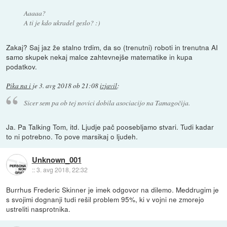
Aaaaa?
A ti je kdo ukradel geslo? :)
Zakaj? Saj jaz že stalno trdim, da so (trenutni) roboti in trenutna AI
samo skupek nekaj malce zahtevnejše matematike in kupa
podatkov.
Pika na i
je
3. avg 2018 ob 21:08
izjavil
:
Sicer sem pa ob tej novici dobila asociacijo na Tamagočija.
Ja. Pa Talking Tom, itd. Ljudje pač poosebljamo stvari. Tudi kadar
to ni potrebno. To pove marsikaj o ljudeh.
Unknown_001
::
3. avg 2018, 22:32
Burrhus Frederic Skinner je imek odgovor na dilemo. Meddrugim je
s svojimi dognanji tudi rešil problem 95%, ki v vojni ne zmorejo
ustreliti nasprotnika.