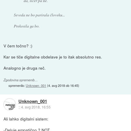
da, sicer pa ne.
Seveda ne bo parirala človeku...
Prekosila ga bo.
V čem točno? :)
Kar se tiče digitalne obdelave je to itak absolutno res.
Analogno je druga reč.
Zgodovina sprememb…
spremenilo:
Unknown_001
(
4. avg 2018 ob 16:45
)
Unknown_001
::
4. avg 2018, 16:55
Ali lahko digitalni sistem:
-Deluje empatično ? NOT