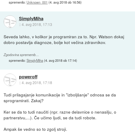
spremenilo:
Unknown_001
(
4. avg 2018 ob 16:56
)
SimplyMiha
::
4. avg 2018, 17:13
Seveda lahko, v kolikor je programiran za to. Npr. Watson dokaj
dobro postavlja diagnoze, bolje kot večina zdravnikov.
Zgodovina sprememb…
spremenilo:
SimplyMiha
(
4. avg 2018 ob 17:14
)
poweroff
::
4. avg 2018, 17:18
Tudi prilagajanje komunikacije in "izboljšanje" odnosa se da
sprogramirati. Zakaj?
Ker se da to tudi naučiti (npr. razne delavnice o nenasilju, o
partnerstvu,...). Če učimo ljudi, se da tudi robote.
Ampak še vedno so to zgolj stroji.