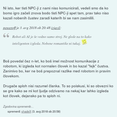
Ni isto, ker tisti NPC-ji z nami niso komunicirali, vedeli smo da ko
bomo igro začeli znova bodo tisti NPC-ji spet tam, prav tako niso
kazali nobenih čustev zaradi katerih bi se nam zasimilili.
poweroff
je
3. avg 2018 ob 20:48
izjavil
:
Robot ali AI je še vedno samo stroj. Ne glede na to kako
inteligenten izgleda. Nobene romantike ni tukaj.
Boš povedal čez n-let, ko boš imel možnost komunikacije z
robotom, ki izgleda kot normalen človek in bo kazal "fejk" čustva.
Zanimivo bo, ker ne boš prepoznal razlike med robotom in pravim
človekom.
Drugače sploh nisi razumel članka. To so poiskusi, ki so obvezni ko
se gre kako se mi kot ljudje odzivamo na nekaj kar lahko izgleda
kot človek, dejansko pa to sploh ni.
Zgodovina sprememb…
spremenil:
shadeX
(
3. avg 2018 ob 20:58
)