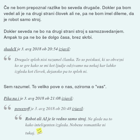
Če ne bom prepoznal razlike bo seveda drugače. Dokler pa bom
vedel ali je na drugi strani človek ali ne, pa ne bom imel dileme, da
je robot samo stroj.
Dokler seveda ne bo na drugi strani stroj s samozavedanjem.
Ampak to pa ne bo še dolgo časa, brez skrbi.
shadeX
je
3. avg 2018 ob 20:54
izjavil
:
Drugače sploh nisi razumel članka. To so poiskusi, ki so obvezni
ko se gre kako se mi kot ljudje odzivamo na nekaj kar lahko
izgleda kot človek, dejansko pa to sploh ni.
Sem razumel. To veliko pove o nas, oziroma o "vas".
Pika na i
je
3. avg 2018 ob 21:08
izjavil
:
poweroff
je
3. avg 2018 ob 20:48
izjavil
:
Robot ali AI je še vedno samo stroj
. Ne glede na to
kako inteligenten izgleda. Nobene romantike ni
tukaj.