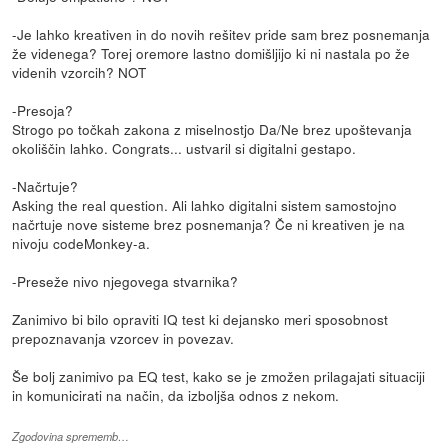
-Je lahko kreativen in do novih rešitev pride sam brez posnemanja
že videnega? Torej oremore lastno domišljijo ki ni nastala po že
videnih vzorcih? NOT
-Presoja?
Strogo po točkah zakona z miselnostjo Da/Ne brez upoštevanja
okoliščin lahko. Congrats... ustvaril si digitalni gestapo.
-Načrtuje?
Asking the real question. Ali lahko digitalni sistem samostojno
načrtuje nove sisteme brez posnemanja? Če ni kreativen je na
nivoju codeMonkey-a.
-Preseže nivo njegovega stvarnika?
Zanimivo bi bilo opraviti IQ test ki dejansko meri sposobnost
prepoznavanja vzorcev in povezav.
Še bolj zanimivo pa EQ test, kako se je zmožen prilagajati situaciji
in komunicirati na način, da izboljša odnos z nekom.
Zgodovina sprememb…