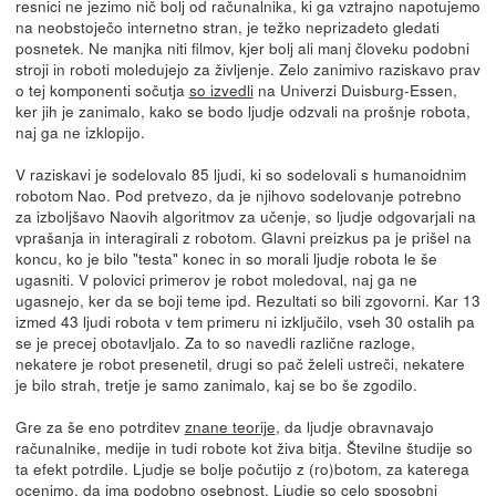
resnici ne jezimo nič bolj od računalnika, ki ga vztrajno napotujemo
na neobstoječo internetno stran, je težko neprizadeto gledati
posnetek. Ne manjka niti filmov, kjer bolj ali manj človeku podobni
stroji in roboti moledujejo za življenje. Zelo zanimivo raziskavo prav
o tej komponenti sočutja
so izvedli
na Univerzi Duisburg-Essen,
ker jih je zanimalo, kako se bodo ljudje odzvali na prošnje robota,
naj ga ne izklopijo.
V raziskavi je sodelovalo 85 ljudi, ki so sodelovali s humanoidnim
robotom Nao. Pod pretvezo, da je njihovo sodelovanje potrebno
za izboljšavo Naovih algoritmov za učenje, so ljudje odgovarjali na
vprašanja in interagirali z robotom. Glavni preizkus pa je prišel na
koncu, ko je bilo "testa" konec in so morali ljudje robota le še
ugasniti. V polovici primerov je robot moledoval, naj ga ne
ugasnejo, ker da se boji teme ipd. Rezultati so bili zgovorni. Kar 13
izmed 43 ljudi robota v tem primeru ni izključilo, vseh 30 ostalih pa
se je precej obotavljalo. Za to so navedli različne razloge,
nekatere je robot presenetil, drugi so pač želeli ustreči, nekatere
je bilo strah, tretje je samo zanimalo, kaj se bo še zgodilo.
Gre za še eno potrditev
znane teorije
, da ljudje obravnavajo
računalnike, medije in tudi robote kot živa bitja. Številne študije so
ta efekt potrdile. Ljudje se bolje počutijo z (ro)botom, za katerega
ocenimo, da ima podobno osebnost. Ljudje so celo sposobni