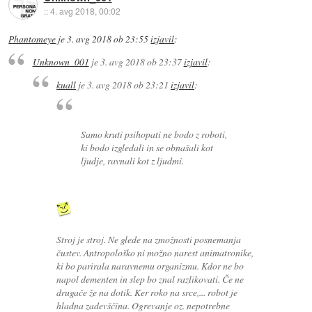
::
4. avg 2018, 00:02
Phantomeye
je
3. avg 2018 ob 23:55
izjavil
:
Unknown_001
je
3. avg 2018 ob 23:37
izjavil
:
kuall
je
3. avg 2018 ob 23:21
izjavil
:
Samo kruti psihopati ne bodo z roboti,
ki bodo izgledali in se obnašali kot
ljudje, ravnali kot z ljudmi.
Stroj je stroj. Ne glede na zmožnosti posnemanja
čustev. Antropološko ni možno narest animatronike,
ki bo parirala naravnemu organizmu. Kdor ne bo
napol dementen in slep bo znal razlikovati. Če ne
drugače že na dotik. Ker roko na srce,... robot je
hladna zadevščina. Ogrevanje oz. nepotrebne