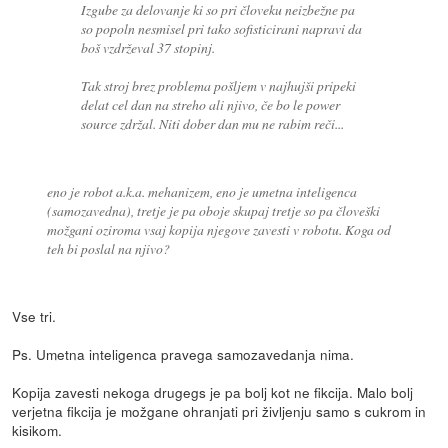
Izgube za delovanje ki so pri človeku neizbežne pa
so popoln nesmisel pri tako sofisticirani napravi da
boš vzdrževal 37 stopinj.
Tak stroj brez problema pošljem v najhujši pripeki
delat cel dan na streho ali njivo, če bo le power
source zdržal. Niti dober dan mu ne rabim reči...
eno je robot a.k.a. mehanizem, eno je umetna inteligenca
(samozavedna), tretje je pa oboje skupaj tretje so pa človeški
možgani oziroma vsaj kopija njegove zavesti v robotu. Koga od
teh bi poslal na njivo?
Vse tri.
Ps. Umetna inteligenca pravega samozavedanja nima.
Kopija zavesti nekoga drugegs je pa bolj kot ne fikcija. Malo bolj
verjetna fikcija je možgane ohranjati pri življenju samo s cukrom in
kisikom.