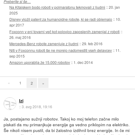
Preberite si še…
Na Kitajskem bodo roboti v polmaratonu tekmovali z ljudmi
::
20. jan
2025
Disney vložil patent za humanoidne robote, ki se radi objemajo
::
10.
apr 2017
Foxconn v eni tovarni več kot polovico zaposlenih zamenjal z roboti
::
26. maj 2016
Mercedes-Benz robote zamenjuje z ljudmi
::
29. feb 2016
Niti v Foxconnu roboti še ne morejo nadomestiti vseh delavcev
::
11.
sep 2015
Amazon uporablja že 15.000 robotov
::
1. dec 2014
«
1
2
»
Izi
::
3. avg 2018, 19:16
Ja, postajamo sužnji robotov. Takoj ko moj telefon začne milo
piskati da mu primanjkuje energije ga vedno priklopim na elektriko.
Še nikoli nisem pustil, da bi žalostno izdihnil brez energije. In če mi