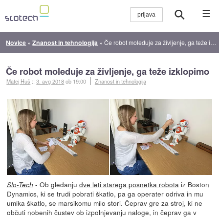
☰
Novice
»
Znanost in tehnologija
»
Če robot moleduje za življenje, ga teže izklopimo
Če robot moleduje za življenje, ga teže izklopimo
Matej Huš
::
3. avg 2018
ob 19:00
Znanost in tehnologija
- Ob gledanju
dve leti starega posnetka robota
iz Boston
Slo-Tech
Dynamics, ki se trudi pobrati škatlo, pa ga operater odriva in mu
umika škatlo, se marsikomu milo stori. Čeprav gre za stroj, ki ne
občuti nobenih čustev ob izpolnjevanju naloge, in čeprav ga v