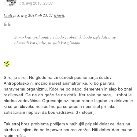
::
3. avg 2018, 23:37
kuall
je
3. avg 2018 ob 23:21
izjavil
:
Samo kruti psihopati ne bodo z roboti, ki bodo izgledali in se
obnašali kot ljudje, ravnali kot z ljudmi.
Stroj je stroj. Ne glede na zmožnosti posnemanja čustev.
Antropološko ni možno narest animatronike, ki bo parirala
naravnemu organizmu. Kdor ne bo napol dementen in slep bo znal
razlikovati. Če ne drugače že na dotik. Ker roko na srce,... robot je
hladna zadevščina. Ogrevanje oz. nepotrebne Izgube za delovanje
ki so pri človeku neizbežne pa so popoln nesmisel pri tako
sofisticirani napravi da boš vzdrževal 37 stopinj.
Tak stroj brez problema pošljem v najhujši pripeki delat cel dan na
streho ali njivo, če bo le power source zdržal. Niti dober dan mu ne
rabim reči...