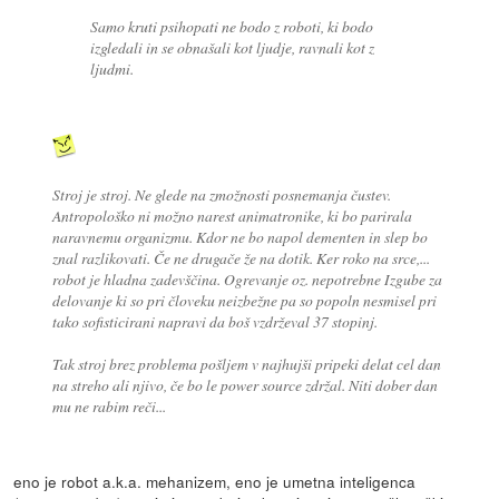
Samo kruti psihopati ne bodo z roboti, ki bodo
izgledali in se obnašali kot ljudje, ravnali kot z
ljudmi.
Stroj je stroj. Ne glede na zmožnosti posnemanja čustev.
Antropološko ni možno narest animatronike, ki bo parirala
naravnemu organizmu. Kdor ne bo napol dementen in slep bo
znal razlikovati. Če ne drugače že na dotik. Ker roko na srce,...
robot je hladna zadevščina. Ogrevanje oz. nepotrebne Izgube za
delovanje ki so pri človeku neizbežne pa so popoln nesmisel pri
tako sofisticirani napravi da boš vzdrževal 37 stopinj.
Tak stroj brez problema pošljem v najhujši pripeki delat cel dan
na streho ali njivo, če bo le power source zdržal. Niti dober dan
mu ne rabim reči...
eno je robot a.k.a. mehanizem, eno je umetna inteligenca