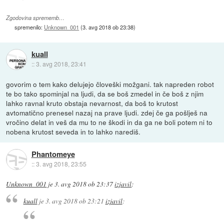
Zgodovina sprememb…
spremenilo:
Unknown_001
(
3. avg 2018 ob 23:38
)
kuall
::
3. avg 2018, 23:41
govorim o tem kako delujejo človeški možgani. tak napreden robot
te bo tako spominjal na ljudi, da se boš zmedel in če boš z njim
lahko ravnal kruto obstaja nevarnost, da boš to krutost
avtomatično prenesel nazaj na prave ljudi. zdej če ga pošlješ na
vročino delat in veš da mu to ne škodi in da ga ne boli potem ni to
nobena krutost seveda in to lahko narediš.
Phantomeye
::
3. avg 2018, 23:55
Unknown_001
je
3. avg 2018 ob 23:37
izjavil
:
kuall
je
3. avg 2018 ob 23:21
izjavil
: