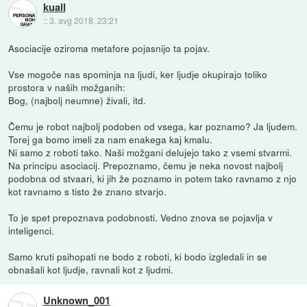
kuall
::
3. avg 2018, 23:21
Asociacije oziroma metafore pojasnijo ta pojav.
Vse mogoče nas spominja na ljudi, ker ljudje okupirajo toliko
prostora v naših možganih:
Bog, (najbolj neumne) živali, itd.
Čemu je robot najbolj podoben od vsega, kar poznamo? Ja ljudem.
Torej ga bomo imeli za nam enakega kaj kmalu.
Ni samo z roboti tako. Naši možgani delujejo tako z vsemi stvarmi.
Na principu asociacij. Prepoznamo, čemu je neka novost najbolj
podobna od stvaari, ki jih že poznamo in potem tako ravnamo z njo
kot ravnamo s tisto že znano stvarjo.
To je spet prepoznava podobnosti. Vedno znova se pojavlja v
inteligenci.
Samo kruti psihopati ne bodo z roboti, ki bodo izgledali in se
obnašali kot ljudje, ravnali kot z ljudmi.
Unknown_001