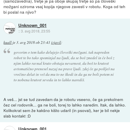
(samozavedna), tretje je pa oboje skupaj tretje so pa človeški
možgani oziroma vsaj kopija njegove zavesti v robotu. Koga od teh
bi poslal na njivo?
Unknown_001
::
3. avg 2018, 23:55
kuall
je
3. avg 2018 ob 23:41
izjavil
:
govorim o tem kako delujejo človeški možgani. tak napreden
robot te bo tako spominjal na ljudi, da se boš zmedel in če boš z
njim lahko ravnal kruto obstaja nevarnost, da boš to krutost
avtomatično prenesel nazaj na prave ljudi. zdej če ga pošlješ na
vročino delat in veš da mu to ne škodi in da ga ne boli potem ni
to nobena krutost seveda in to lahko narediš.
A veš... jst se tud zavedam da je robotu vseeno, če ga prekolnem
čez cel rodovnik... ga ne boli, torej to lahko naredim. Itak, da lahko.
Kolikokrat sem že kakšno kišto udaril (in psoval), ker je bil nekje
slab kontakt :D
Unknown_001