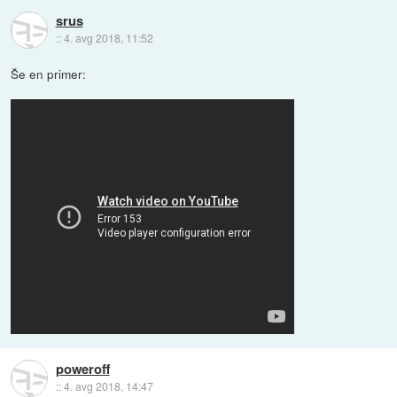
srus
::
4. avg 2018, 11:52
Še en primer:
poweroff
::
4. avg 2018, 14:47