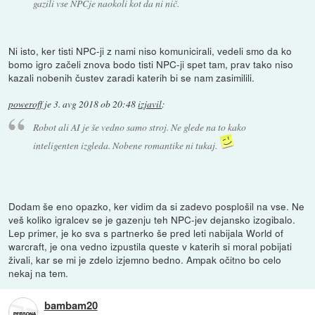
gazili vse NPCje naokoli kot da ni nič.
Ni isto, ker tisti NPC-ji z nami niso komunicirali, vedeli smo da ko
bomo igro začeli znova bodo tisti NPC-ji spet tam, prav tako niso
kazali nobenih čustev zaradi katerih bi se nam zasimilili.
poweroff
je
3. avg 2018 ob 20:48
izjavil
:
Robot ali AI je še vedno samo stroj. Ne glede na to kako
inteligenten izgleda. Nobene romantike ni tukaj.
Dodam še eno opazko, ker vidim da si zadevo posplošil na vse. Ne
veš koliko igralcev se je gazenju teh NPC-jev dejansko izogibalo.
Lep primer, je ko sva s partnerko še pred leti nabijala World of
warcraft, je ona vedno izpustila queste v katerih si moral pobijati
živali, kar se mi je zdelo izjemno bedno. Ampak očitno bo celo
nekaj na tem.
bambam20