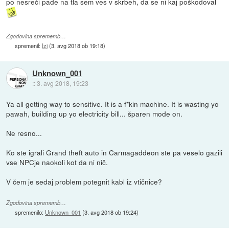
po nesreči pade na tla sem ves v skrbeh, da se ni kaj poškodoval
Zgodovina sprememb…
spremenil:
Izi
(
3. avg 2018 ob 19:18
)
Unknown_001
::
3. avg 2018, 19:23
Ya all getting way to sensitive. It is a f*kin machine. It is wasting yo
pawah, building up yo electricity bill... šparen mode on.
Ne resno...
Ko ste igrali Grand theft auto in Carmagaddeon ste pa veselo gazili
vse NPCje naokoli kot da ni nič.
V čem je sedaj problem potegnit kabl iz vtičnice?
Zgodovina sprememb…
spremenilo:
Unknown_001
(
3. avg 2018 ob 19:24
)