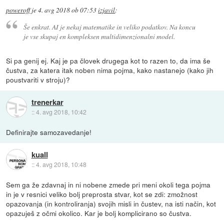
poweroff
je
4. avg 2018 ob 07:53
izjavil
:
Še enkrat. AI je nekaj matematike in veliko podatkov. Na koncu
je vse skupaj en kompleksen multidimenzionalni model.
Si pa genij ej. Kaj je pa človek drugega kot to razen to, da ima še
čustva, za katera itak noben nima pojma, kako nastanejo (kako jih
poustvariti v stroju)?
trenerkar
::
4. avg 2018, 10:42
Definirajte samozavedanje!
kuall
::
4. avg 2018, 10:48
Sem ga že zdavnaj in ni nobene zmede pri meni okoli tega pojma
in je v resnici veliko bolj preprosta stvar, kot se zdi: zmožnost
opazovanja (in kontroliranja) svojih misli in čustev, na isti način, kot
opazuješ z očmi okolico. Kar je bolj komplicirano so čustva.