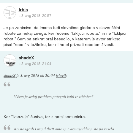
Irbis
::
3. avg 2018, 20:57
Je pa zanimivo, da imamo tudi slovnično gledano v slovenščini
robote za nekaj živega, ker rečemo "Izključi robota." in ne "Izključi
robot." Sem pa enkrat bral besedilo, v katerem je avtor striktno
pisal "robot" v tožilniku, ker ni hotel priznati robotom živosti.
shadeX
::
3. avg 2018, 21:04
shadeX
je
3. avg 2018 ob 20:54
izjavil
:
V čem je sedaj problem potegnit kabl iz vtičnice?
Ker "izkazuje" čustva, ter z nami komunicira.
Ko ste igrali Grand theft auto in Carmagaddeon ste pa veselo