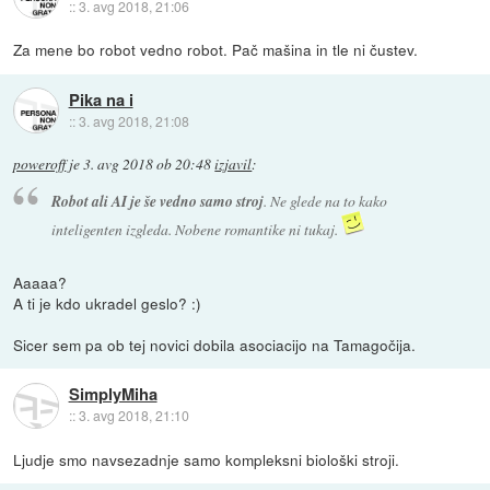
::
3. avg 2018, 21:06
Za mene bo robot vedno robot. Pač mašina in tle ni čustev.
Pika na i
::
3. avg 2018, 21:08
poweroff
je
3. avg 2018 ob 20:48
izjavil
:
Robot ali AI je še vedno samo stroj
. Ne glede na to kako
inteligenten izgleda. Nobene romantike ni tukaj.
Aaaaa?
A ti je kdo ukradel geslo? :)
Sicer sem pa ob tej novici dobila asociacijo na Tamagočija.
SimplyMiha
::
3. avg 2018, 21:10
Ljudje smo navsezadnje samo kompleksni biološki stroji.