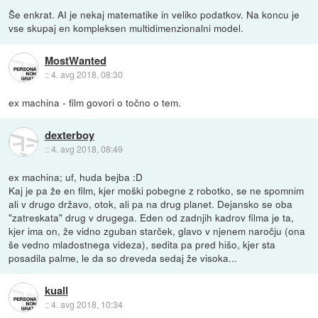
Še enkrat. AI je nekaj matematike in veliko podatkov. Na koncu je
vse skupaj en kompleksen multidimenzionalni model.
MostWanted
::
4. avg 2018, 08:30
ex machina - film govori o točno o tem.
dexterboy
::
4. avg 2018, 08:49
ex machina; uf, huda bejba :D
Kaj je pa že en film, kjer moški pobegne z robotko, se ne spomnim
ali v drugo državo, otok, ali pa na drug planet. Dejansko se oba
"zatreskata" drug v drugega. Eden od zadnjih kadrov filma je ta,
kjer ima on, že vidno zguban starček, glavo v njenem naročju (ona
še vedno mladostnega videza), sedita pa pred hišo, kjer sta
posadila palme, le da so dreveda sedaj že visoka...
kuall
::
4. avg 2018, 10:34