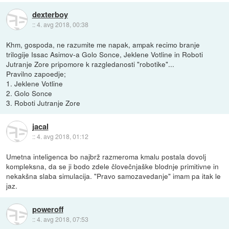
dexterboy
::
4. avg 2018, 00:38
Khm, gospoda, ne razumite me napak, ampak recimo branje
trilogije Issac Asimov-a Golo Sonce, Jeklene Votline in Roboti
Jutranje Zore pripomore k razgledanosti "robotike"...
Pravilno zapoedje;
1. Jeklene Votline
2. Golo Sonce
3. Roboti Jutranje Zore
jacal
::
4. avg 2018, 01:12
Umetna inteligenca bo najbrž razmeroma kmalu postala dovolj
kompleksna, da se ji bodo zdele človečnjaške blodnje primitivne in
nekakšna slaba simulacija. "Pravo samozavedanje" imam pa itak le
jaz.
poweroff
::
4. avg 2018, 07:53