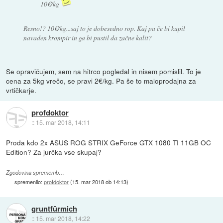
10€/kg
Resno!? 10€/kg...saj to je dobesedno rop. Kaj pa če bi kupil
navaden krompir in ga bi pustil da začne kalit?
Se opravičujem, sem na hitrco pogledal in nisem pomislil. To je
cena za 5kg vrečo, se pravi 2€/kg. Pa še to maloprodajna za
vrtičkarje.
profdoktor
::
15. mar 2018, 14:11
Proda kdo 2x ASUS ROG STRIX GeForce GTX 1080 TI 11GB OC
Edition? Za jurčka vse skupaj?
Zgodovina sprememb…
spremenilo:
profdoktor
(
15. mar 2018 ob 14:13
)
gruntfürmich
::
15. mar 2018, 14:22