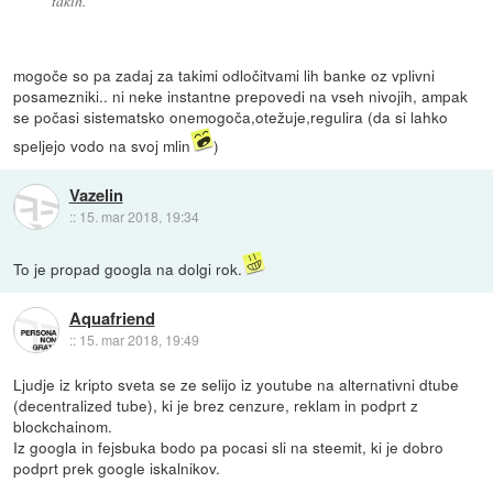
takih.
mogoče so pa zadaj za takimi odločitvami lih banke oz vplivni
posamezniki.. ni neke instantne prepovedi na vseh nivojih, ampak
se počasi sistematsko onemogoča,otežuje,regulira (da si lahko
speljejo vodo na svoj mlin
)
Vazelin
::
15. mar 2018, 19:34
To je propad googla na dolgi rok.
Aquafriend
::
15. mar 2018, 19:49
Ljudje iz kripto sveta se ze selijo iz youtube na alternativni dtube
(decentralized tube), ki je brez cenzure, reklam in podprt z
blockchainom.
Iz googla in fejsbuka bodo pa pocasi sli na steemit, ki je dobro
podprt prek google iskalnikov.