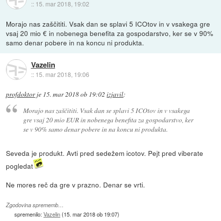
::
15. mar 2018, 19:02
Morajo nas zaščititi. Vsak dan se splavi 5 ICOtov in v vsakega gre
vsaj 20 mio € in nobenega benefita za gospodarstvo, ker se v 90%
samo denar pobere in na koncu ni produkta.
Vazelin
::
15. mar 2018, 19:06
profdoktor
je
15. mar 2018 ob 19:02
izjavil
:
Morajo nas zaščititi. Vsak dan se splavi 5 ICOtov in v vsakega
gre vsaj 20 mio EUR in nobenega benefita za gospodarstvo, ker
se v 90% samo denar pobere in na koncu ni produkta.
Seveda je produkt. Avti pred sedežem icotov. Pejt pred viberate
pogledat
Ne mores reč da gre v prazno. Denar se vrti.
Zgodovina sprememb…
spremenilo:
Vazelin
(
15. mar 2018 ob 19:07
)