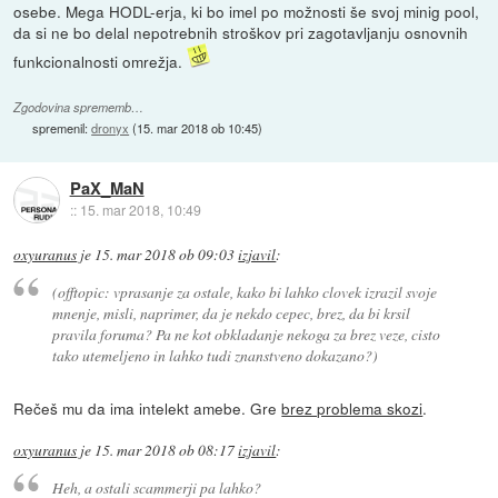
osebe. Mega HODL-erja, ki bo imel po možnosti še svoj minig pool,
da si ne bo delal nepotrebnih stroškov pri zagotavljanju osnovnih
funkcionalnosti omrežja.
Zgodovina sprememb…
spremenil:
dronyx
(
15. mar 2018 ob 10:45
)
PaX_MaN
::
15. mar 2018, 10:49
oxyuranus
je
15. mar 2018 ob 09:03
izjavil
:
(offtopic: vprasanje za ostale, kako bi lahko clovek izrazil svoje
mnenje, misli, naprimer, da je nekdo cepec, brez, da bi krsil
pravila foruma? Pa ne kot obkladanje nekoga za brez veze, cisto
tako utemeljeno in lahko tudi znanstveno dokazano?)
Rečeš mu da ima intelekt amebe. Gre
brez problema skozi
.
oxyuranus
je
15. mar 2018 ob 08:17
izjavil
:
Heh, a ostali scammerji pa lahko?