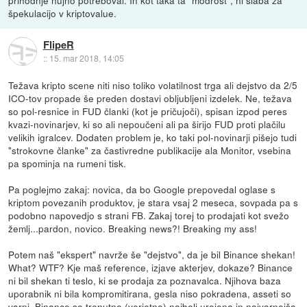
prihodnje nujno potreboval. In kot taka ta "modrost", ni slaba za
špekulacijo v kriptovalue.
FlipeR
::
15. mar 2018, 14:05
Težava kripto scene niti niso toliko volatilnost trga ali dejstvo da 2/5
ICO-tov propade še preden dostavi obljubljeni izdelek. Ne, težava
so pol-resnice in FUD članki (kot je pričujoči), spisan izpod peres
kvazi-novinarjev, ki so ali nepoučeni ali pa širijo FUD proti plačilu
velikih igralcev. Dodaten problem je, ko taki pol-novinarji pišejo tudi
"strokovne članke" za častivredne publikacije ala Monitor, vsebina
pa spominja na rumeni tisk.
Pa poglejmo zakaj: novica, da bo Google prepovedal oglase s
kriptom povezanih produktov, je stara vsaj 2 meseca, sovpada pa s
podobno napovedjo s strani FB. Zakaj torej to prodajati kot svežo
žemlj...pardon, novico. Breaking news?! Breaking my ass!
Potem naš "ekspert" navrže še "dejstvo", da je bil Binance shekan!
What? WTF? Kje maš reference, izjave akterjev, dokaze? Binance
ni bil shekan ti teslo, ki se prodaja za poznavalca. Njihova baza
uporabnik ni bila kompromitirana, gesla niso pokradena, asseti so
varni. Binance so trenutno (verjetno) najbolj urejena in najvarnejša