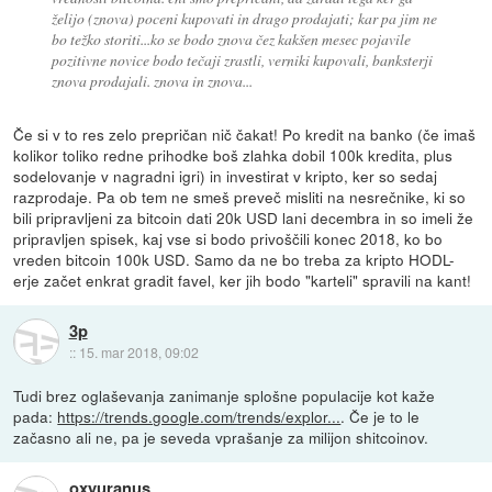
želijo (znova) poceni kupovati in drago prodajati; kar pa jim ne
bo težko storiti...ko se bodo znova čez kakšen mesec pojavile
pozitivne novice bodo tečaji zrastli, verniki kupovali, banksterji
znova prodajali. znova in znova...
Če si v to res zelo prepričan nič čakat! Po kredit na banko (če imaš
kolikor toliko redne prihodke boš zlahka dobil 100k kredita, plus
sodelovanje v nagradni igri) in investirat v kripto, ker so sedaj
razprodaje. Pa ob tem ne smeš preveč misliti na nesrečnike, ki so
bili pripravljeni za bitcoin dati 20k USD lani decembra in so imeli že
pripravljen spisek, kaj vse si bodo privoščili konec 2018, ko bo
vreden bitcoin 100k USD. Samo da ne bo treba za kripto HODL-
erje začet enkrat gradit favel, ker jih bodo "karteli" spravili na kant!
3p
::
15. mar 2018, 09:02
Tudi brez oglaševanja zanimanje splošne populacije kot kaže
pada:
https://trends.google.com/trends/explor...
. Če je to le
začasno ali ne, pa je seveda vprašanje za milijon shitcoinov.
oxyuranus