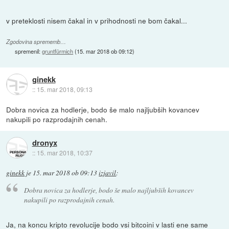
v preteklosti nisem čakal in v prihodnosti ne bom čakal...
Zgodovina sprememb…
spremenil:
gruntfürmich
(
15. mar 2018 ob 09:12
)
ginekk
::
15. mar 2018, 09:13
Dobra novica za hodlerje, bodo še malo najljubših kovancev
nakupili po razprodajnih cenah.
dronyx
::
15. mar 2018, 10:37
ginekk
je
15. mar 2018 ob 09:13
izjavil
:
Dobra novica za hodlerje, bodo še malo najljubših kovancev
nakupili po razprodajnih cenah.
Ja, na koncu kripto revolucije bodo vsi bitcoini v lasti ene same