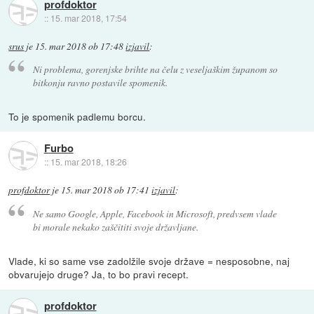
profdoktor
::
15. mar 2018, 17:54
srus
je
15. mar 2018 ob 17:48
izjavil
:
Ni problema, gorenjske brihte na čelu z veseljaškim županom so
bitkonju ravno postavile spomenik.
To je spomenik padlemu borcu.
Furbo
::
15. mar 2018, 18:26
profdoktor
je
15. mar 2018 ob 17:41
izjavil
:
Ne samo Google, Apple, Facebook in Microsoft, predvsem vlade
bi morale nekako zaščititi svoje državljane.
Vlade, ki so same vse zadolžile svoje države = nesposobne, naj
obvarujejo druge? Ja, to bo pravi recept.
profdoktor