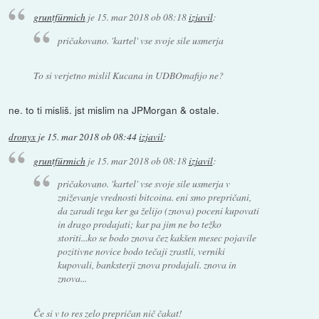
gruntfürmich
je
15. mar 2018 ob 08:18
izjavil
:
pričakovano. 'kartel' vse svoje sile usmerja
To si verjetno mislil Kucana in UDBOmafijo ne?
ne. to ti misliš. jst mislim na JPMorgan & ostale.
dronyx
je
15. mar 2018 ob 08:44
izjavil
:
gruntfürmich
je
15. mar 2018 ob 08:18
izjavil
:
pričakovano. 'kartel' vse svoje sile usmerja v
zniževanje vrednosti bitcoina. eni smo prepričani,
da zaradi tega ker ga želijo (znova) poceni kupovati
in drago prodajati; kar pa jim ne bo težko
storiti...ko se bodo znova čez kakšen mesec pojavile
pozitivne novice bodo tečaji zrastli, verniki
kupovali, banksterji znova prodajali. znova in
znova...
Če si v to res zelo prepričan nič čakat!