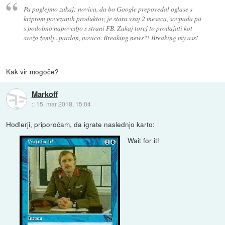
Pa poglejmo zakaj: novica, da bo Google prepovedal oglase s
kriptom povezanih produktov, je stara vsaj 2 meseca, sovpada pa
s podobno napovedjo s strani FB. Zakaj torej to prodajati kot
svežo žemlj...pardon, novico. Breaking news?! Breaking my ass!
Kak vir mogoče?
Markoff
::
15. mar 2018, 15:04
Hodlerji, priporočam, da igrate naslednjo karto:
Wait for it!