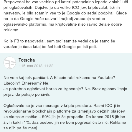
Prepovedal bo vso vsebino pri kateri potencialno izpade v slabi luči
pri oglaševalcih. Dejstvo je da veliko ICO-jev, kriptovalut, tržnih
nasvetov, je bilo scam in vse to je Google do sedaj podpiral. Glede
na to da Google hoče ustvariti najbolj zaupanja vredno
oglaševalsko platformo, mu kriptovalute niso ravno delale dobre
reklame.
Ko je FB to napovedal, sem tudi sam že vedel da je samo še
vprašanje časa kdaj bo šel tudi Google po isti poti.
Totscha
::
15. mar 2018, 11:32
Ne vem kaj folk paničari. A Bitcoin rabi reklamo na Youtube?
Litecoin? Ethereum? Ne.
Je potrebno oglaševat borzo za trgovanje? Ne. Brez oglasov imajo
prijav, da pokajo po šivih.
Oglaševalo se je vso nesnago v kripto prostoru. Razni ICO-ji in
revolucionarne blockchain platforme za izmenjavo dežnih plaščev
za siamske mačke... 50% jih je že propadlo. Do konca 2018 jih bo
živih kakih 1%. Jaz osebno jih ne bom pogrešal čisto nič. Reklame
za njih pa še manj.