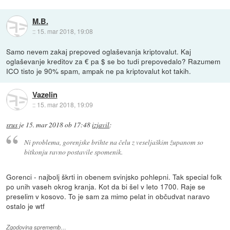
M.B.
::
15. mar 2018, 19:08
Samo nevem zakaj prepoved oglaševanja kriptovalut. Kaj
oglaševanje kreditov za € pa $ se bo tudi prepovedalo? Razumem
ICO tisto je 90% spam, ampak ne pa kriptovalut kot takih.
Vazelin
::
15. mar 2018, 19:09
srus
je
15. mar 2018 ob 17:48
izjavil
:
Ni problema, gorenjske brihte na čelu z veseljaškim županom so
bitkonju ravno postavile spomenik.
Gorenci - najbolj škrti in obenem svinjsko pohlepni. Tak special folk
po unih vaseh okrog kranja. Kot da bi šel v leto 1700. Raje se
preselim v kosovo. To je sam za mimo pelat in občudvat naravo
ostalo je wtf
Zgodovina sprememb…