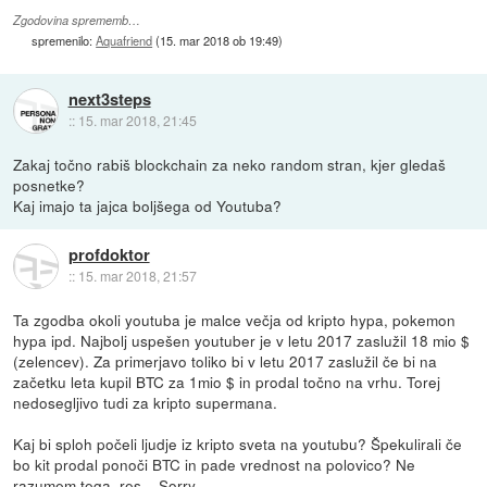
Zgodovina sprememb…
spremenilo:
Aquafriend
(
15. mar 2018 ob 19:49
)
next3steps
::
15. mar 2018, 21:45
Zakaj točno rabiš blockchain za neko random stran, kjer gledaš
posnetke?
Kaj imajo ta jajca boljšega od Youtuba?
profdoktor
::
15. mar 2018, 21:57
Ta zgodba okoli youtuba je malce večja od kripto hypa, pokemon
hypa ipd. Najbolj uspešen youtuber je v letu 2017 zaslužil 18 mio $
(zelencev). Za primerjavo toliko bi v letu 2017 zaslužil če bi na
začetku leta kupil BTC za 1mio $ in prodal točno na vrhu. Torej
nedosegljivo tudi za kripto supermana.
Kaj bi sploh počeli ljudje iz kripto sveta na youtubu? Špekulirali če
bo kit prodal ponoči BTC in pade vrednost na polovico? Ne
razumem tega, res... Sorry.