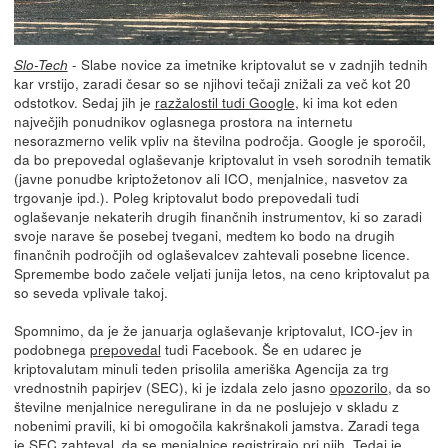
- Slabe novice za imetnike kriptovalut se v zadnjih tednih
Slo-Tech
kar vrstijo, zaradi česar so se njihovi tečaji znižali za več kot 20
odstotkov. Sedaj jih je
razžalostil tudi Google
, ki ima kot eden
največjih ponudnikov oglasnega prostora na internetu
nesorazmerno velik vpliv na številna področja. Google je sporočil,
da bo prepovedal oglaševanje kriptovalut in vseh sorodnih tematik
(javne ponudbe kriptožetonov ali ICO, menjalnice, nasvetov za
trgovanje ipd.). Poleg kriptovalut bodo prepovedali tudi
oglaševanje nekaterih drugih finančnih instrumentov, ki so zaradi
svoje narave še posebej tvegani, medtem ko bodo na drugih
finančnih področjih od oglaševalcev zahtevali posebne licence.
Spremembe bodo začele veljati junija letos, na ceno kriptovalut pa
so seveda vplivale takoj.
Spomnimo, da je že januarja oglaševanje kriptovalut, ICO-jev in
podobnega
prepovedal
tudi Facebook. Še en udarec je
kriptovalutam minuli teden prisolila ameriška Agencija za trg
vrednostnih papirjev (SEC), ki je izdala zelo jasno
opozorilo
, da so
številne menjalnice neregulirane in da ne poslujejo v skladu z
nobenimi pravili, ki bi omogočila kakršnakoli jamstva. Zaradi tega
je SEC zahteval, da se menjalnice registrirajo pri njih. Tedaj je