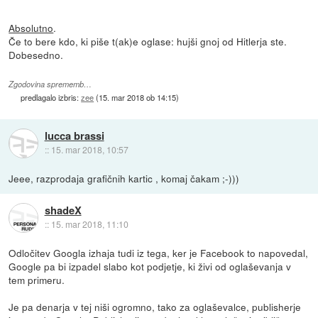
Absolutno
.
Če to bere kdo, ki piše t(ak)e oglase: hujši gnoj od Hitlerja ste.
Dobesedno.
Zgodovina sprememb…
predlagalo izbris:
zee
(
15. mar 2018 ob 14:15
)
lucca brassi
::
15. mar 2018, 10:57
Jeee, razprodaja grafičnih kartic , komaj čakam ;-)))
shadeX
::
15. mar 2018, 11:10
Odločitev Googla izhaja tudi iz tega, ker je Facebook to napovedal,
Google pa bi izpadel slabo kot podjetje, ki živi od oglaševanja v
tem primeru.
Je pa denarja v tej niši ogromno, tako za oglaševalce, publisherje