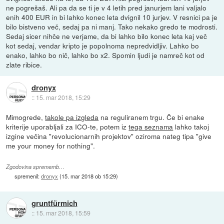
ne pogrešaš. Ali pa da se ti je v 4 letih pred janurjem lani valjalo
enih 400 EUR in bi lahko konec leta dvignil 10 jurjev. V resnici pa je
bilo bistveno več, sedaj pa ni manj. Tako nekako gredo te modrosti.
Sedaj sicer nihče ne verjame, da bi lahko bilo konec leta kaj več
kot sedaj, vendar kripto je popolnoma nepredvidljiv. Lahko bo
enako, lahko bo nič, lahko bo x2. Spomin ljudi je namreč kot od
zlate ribice.
dronyx
::
15. mar 2018, 15:29
Mimogrede,
takole pa izgleda
na reguliranem trgu. Če bi enake
kriterije uporabljali za ICO-te, potem iz
tega seznama
lahko takoj
izgine večina "revolucionarnih projektov" oziroma nateg tipa "give
me your money for nothing".
Zgodovina sprememb…
spremenil:
dronyx
(
15. mar 2018 ob 15:29
)
gruntfürmich
::
15. mar 2018, 15:59