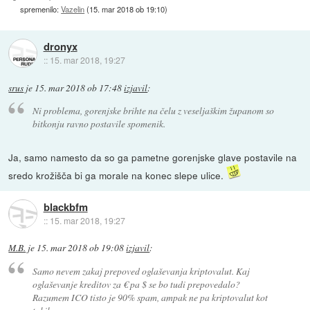
spremenilo:
Vazelin
(
15. mar 2018 ob 19:10
)
dronyx
::
15. mar 2018, 19:27
srus
je
15. mar 2018 ob 17:48
izjavil
:
Ni problema, gorenjske brihte na čelu z veseljaškim županom so
bitkonju ravno postavile spomenik.
Ja, samo namesto da so ga pametne gorenjske glave postavile na
sredo krožišča bi ga morale na konec slepe ulice.
blackbfm
::
15. mar 2018, 19:27
M.B.
je
15. mar 2018 ob 19:08
izjavil
:
Samo nevem zakaj prepoved oglaševanja kriptovalut. Kaj
oglaševanje kreditov za € pa $ se bo tudi prepovedalo?
Razumem ICO tisto je 90% spam, ampak ne pa kriptovalut kot