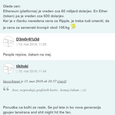
Glede cen:
Ethereum (platforma) je vreden cca 60 milijard dolarjev. En Ether
(token) pa je vreden cca 600 dolarjev.
Ker je v članku navedena cena za Ripple, je treba tudi omeniti, da
je cena za semenski krompir okoli 10€/kg
D3m0r4l1z3d
::
15. mar 2018, 11:35
People rejoice, čakam na maj.
tikitoki
::
15. mar 2018, 11:44
lucca brassi
je
15. mar 2018 ob 10:57
izjavil
:
Jeee, razprodaja grafičnih kartic , komaj čakam ;-)))
Ponudba na bolhi ze raste. Se pol leta in bo nova generacija
gpujev lansirana and shit might hit the fan.