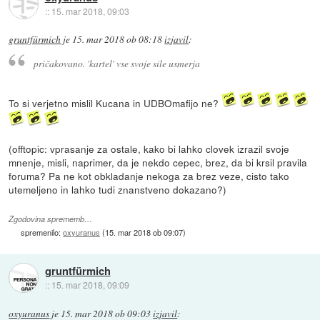
::
15. mar 2018, 09:03
gruntfürmich
je
15. mar 2018 ob 08:18
izjavil
:
pričakovano. 'kartel' vse svoje sile usmerja
To si verjetno mislil Kucana in UDBOmafijo ne?
(offtopic: vprasanje za ostale, kako bi lahko clovek izrazil svoje
mnenje, misli, naprimer, da je nekdo cepec, brez, da bi krsil pravila
foruma? Pa ne kot obkladanje nekoga za brez veze, cisto tako
utemeljeno in lahko tudi znanstveno dokazano?)
Zgodovina sprememb…
spremenilo:
oxyuranus
(
15. mar 2018 ob 09:07
)
gruntfürmich
::
15. mar 2018, 09:09
oxyuranus
je
15. mar 2018 ob 09:03
izjavil
: