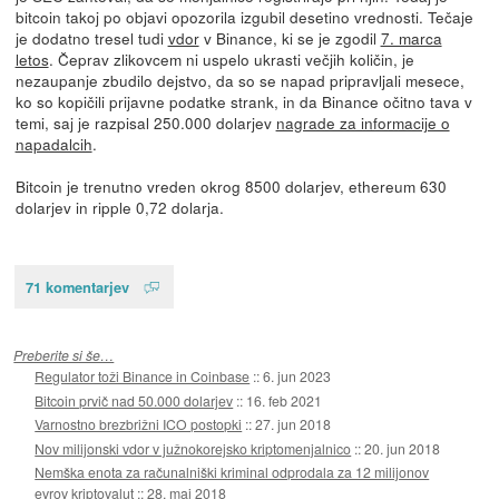
bitcoin takoj po objavi opozorila izgubil desetino vrednosti. Tečaje
je dodatno tresel tudi
vdor
v Binance, ki se je zgodil
7. marca
letos
. Čeprav zlikovcem ni uspelo ukrasti večjih količin, je
nezaupanje zbudilo dejstvo, da so se napad pripravljali mesece,
ko so kopičili prijavne podatke strank, in da Binance očitno tava v
temi, saj je razpisal 250.000 dolarjev
nagrade za informacije o
napadalcih
.
Bitcoin je trenutno vreden okrog 8500 dolarjev, ethereum 630
dolarjev in ripple 0,72 dolarja.
71 komentarjev
Preberite si še…
Regulator toži Binance in Coinbase
::
6. jun 2023
Bitcoin prvič nad 50.000 dolarjev
::
16. feb 2021
Varnostno brezbrižni ICO postopki
::
27. jun 2018
Nov milijonski vdor v južnokorejsko kriptomenjalnico
::
20. jun 2018
Nemška enota za računalniški kriminal odprodala za 12 milijonov
evrov kriptovalut
::
28. maj 2018