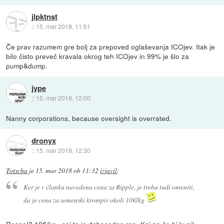
jlpktnst
::
15. mar 2018, 11:51
Če prav razumem gre bolj za prepoved oglaševanja ICOjev. Itak je
bilo čisto preveč kravala okrog teh ICOjev in 99% je šlo za
pump&dump.
jype
::
15. mar 2018, 12:00
Nanny corporations, because oversight is overrated.
dronyx
::
15. mar 2018, 12:30
Totscha
je
15. mar 2018 ob 11:32
izjavil
:
Ker je v članku navedena cena za Ripple, je treba tudi omeniti,
da je cena za semenski krompir okoli 10€/kg