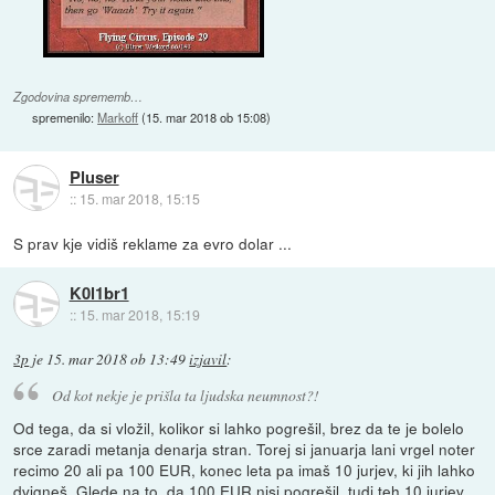
Zgodovina sprememb…
spremenilo:
Markoff
(
15. mar 2018 ob 15:08
)
Pluser
::
15. mar 2018, 15:15
S prav kje vidiš reklame za evro dolar ...
K0l1br1
::
15. mar 2018, 15:19
3p
je
15. mar 2018 ob 13:49
izjavil
:
Od kot nekje je prišla ta ljudska neumnost?!
Od tega, da si vložil, kolikor si lahko pogrešil, brez da te je bolelo
srce zaradi metanja denarja stran. Torej si januarja lani vrgel noter
recimo 20 ali pa 100 EUR, konec leta pa imaš 10 jurjev, ki jih lahko
dvigneš. Glede na to, da 100 EUR nisi pogrešil, tudi teh 10 jurjev