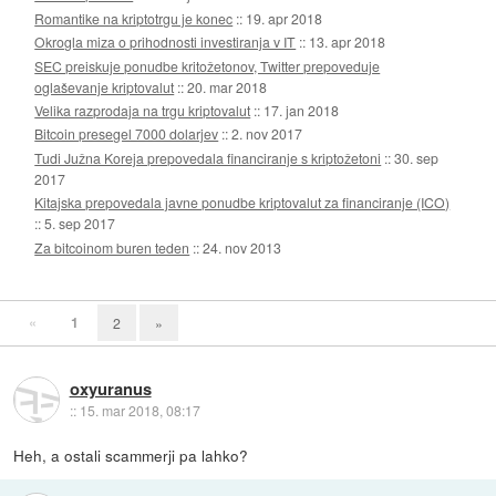
Romantike na kriptotrgu je konec
::
19. apr 2018
Okrogla miza o prihodnosti investiranja v IT
::
13. apr 2018
SEC preiskuje ponudbe kritožetonov, Twitter prepoveduje
oglaševanje kriptovalut
::
20. mar 2018
Velika razprodaja na trgu kriptovalut
::
17. jan 2018
Bitcoin presegel 7000 dolarjev
::
2. nov 2017
Tudi Južna Koreja prepovedala financiranje s kriptožetoni
::
30. sep
2017
Kitajska prepovedala javne ponudbe kriptovalut za financiranje (ICO)
::
5. sep 2017
Za bitcoinom buren teden
::
24. nov 2013
«
1
2
»
oxyuranus
::
15. mar 2018, 08:17
Heh, a ostali scammerji pa lahko?