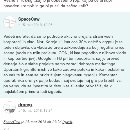
Resno!? 10€/kg...saj to je dobesedno rop. Kaj pa če bi kupil
navaden krompir in ga bi pustil da začne kalit?
SpaceCaw
::
15. mar 2018, 13:26
Vedeti morate, da se to področje aktivno ureja iz strani vseh
korporacij in vlad. Npr. Koreja ki, ima cca 30% delež v cryptu je ta
teden objavila, da vlada že ureja zakonodajo za bolj regulirano ico
sceno (voda na mlin projektu ICON, ki ima pogodbo z njihovo vlado
in kup partnerjev). Google in FB pri tem podpiram, saj je preveč
denarja šlo v slabe projekte samo zaradi dobrega marketinga.
Uporabnik gruntfürmich ve kako zadeva poteka in kako nestabilne
so valute in sam se pridružujem njegovemu mnenju. Komentar
uporabnika dronyx pa je bedast, saj svetuje naj gre po kredit, vsi
pa vemo, da se investira le tisto, kar si lahko privoščiš, da v
najslabšem primeru tudi izgubiš.
dronyx
::
15. mar 2018, 13:34
SpaceCaw
je
15. mar 2018 ob 13:26
izjavil
: