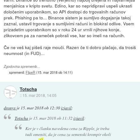
menjalnica v kripto svetu. Edino, kar so nepridipravi uspeli ukrasti
določenim uporabnikom, so API dostopi do trgovalnih računov
prek. Phishing pa to... Binance sistem je sumljivo dogajanje takoj
zaznal, ustavil trgovanje s sumljivimi računi in blokiral odlive. Vsem
prizadetim uporabnikom so v roku 24 ur vrnili njihove konje,
zlikovcem pa za nameček pobrali vse, kar so imeli na računih.
Če ne veš kaj pišeš raje mouči. Razen če ti dobro plačajo, da trosiš
neumnost (in FUD)...
Zgodovina sprememb…
spremenil:
FlipeR
(
15. mar 2018 ob 14:11
)
Totscha
::
15. mar 2018, 14:05
dronyx
je
15. mar 2018 ob 12:30
izjavil
:
Totscha
je
15. mar 2018 ob 11:32
izjavil
:
Ker je v članku navedena cena za Ripple, je treba
tudi omeniti, da je cena za semenski krompir okoli