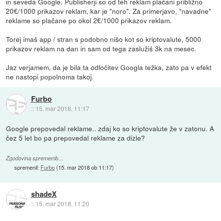
in seveda Google. Publisherji so od teh reklam plačani približno
20€/1000 prikazov reklam, kar je "noro". Za primerjavo, "navadne"
reklame so plačane po okol 2€/1000 prikazov reklam.
Torej imaš app / stran s podobno nišo kot so kriptovalute, 5000
prikazov reklam na dan in sam od tega zaslužiš 3k na mesec.
Jaz verjamem, da je bila ta odločitev Googla težka, zato pa v efekt
ne nastopi popolnoma takoj.
Furbo
::
15. mar 2018, 11:17
Google prepovedal reklame.. zdaj ko so kriptovalute že v zatonu. A
čez 5 let bo pa prepovedal reklame za dizle?
Zgodovina sprememb…
spremenil:
Furbo
(
15. mar 2018 ob 11:17
)
shadeX
::
15. mar 2018, 11:20