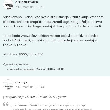
gruntfürmich
::
15. mar 2018, 08:18
pričakovano. 'kartel' vse svoje sile usmerja v zniževanje vrednosti
bitcoina. eni smo prepričani, da zaradi tega ker ga želijo (znova)
poceni kupovati in drago prodajati; kar pa jim ne bo težko storiti...
ko se bodo znova čez kakšen mesec pojavile pozitivne novice
bodo tečaji zrastli, verniki kupovali, banksterji znova prodajali.
znova in znova...
btw: btc < 8000, eth < 600
Zgodovina sprememb…
spremenil:
gruntfürmich
(
15. mar 2018 ob 08:19
)
dronyx
::
15. mar 2018, 08:44
gruntfürmich
je
15. mar 2018 ob 08:18
izjavil
:
pričakovano. 'kartel' vse svoje sile usmerja v zniževanje
vrednosti bitcoina. eni smo prepričani, da zaradi tega ker ga