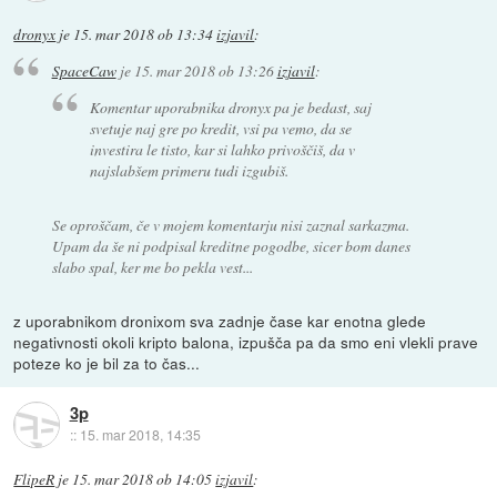
dronyx
je
15. mar 2018 ob 13:34
izjavil
:
SpaceCaw
je
15. mar 2018 ob 13:26
izjavil
:
Komentar uporabnika dronyx pa je bedast, saj
svetuje naj gre po kredit, vsi pa vemo, da se
investira le tisto, kar si lahko privoščiš, da v
najslabšem primeru tudi izgubiš.
Se oproščam, če v mojem komentarju nisi zaznal sarkazma.
Upam da še ni podpisal kreditne pogodbe, sicer bom danes
slabo spal, ker me bo pekla vest...
z uporabnikom dronixom sva zadnje čase kar enotna glede
negativnosti okoli kripto balona, izpušča pa da smo eni vlekli prave
poteze ko je bil za to čas...
3p
::
15. mar 2018, 14:35
FlipeR
je
15. mar 2018 ob 14:05
izjavil
: