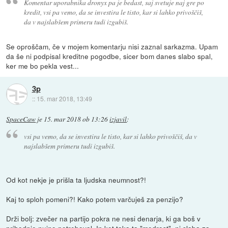
Komentar uporabnika dronyx pa je bedast, saj svetuje naj gre po
kredit, vsi pa vemo, da se investira le tisto, kar si lahko privoščiš,
da v najslabšem primeru tudi izgubiš.
Se oproščam, če v mojem komentarju nisi zaznal sarkazma. Upam
da še ni podpisal kreditne pogodbe, sicer bom danes slabo spal,
ker me bo pekla vest...
3p
::
15. mar 2018, 13:49
SpaceCaw
je
15. mar 2018 ob 13:26
izjavil
:
vsi pa vemo, da se investira le tisto, kar si lahko privoščiš, da v
najslabšem primeru tudi izgubiš.
Od kot nekje je prišla ta ljudska neumnost?!
Kaj to sploh pomeni?! Kako potem varčuješ za penzijo?
Drži bolj: zvečer na partijo pokra ne nesi denarja, ki ga boš v