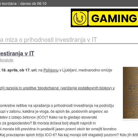
s ob 06:09
a miza o prihodnosti investiranja v IT
estiranja v IT
tovalute
 18. aprila, ob 17. uri
, na
Poligonu
v Ljubljani, mednarodno omizje
iziji razvoja in ureditve ‘blockchaina’ (veriženje podatkovnih blokov) v
 konkretne rešitve na vprašanja o prihodnosti investiranja na področju
artupi v zatonu, kakšna je vloga, če sploh še, poslovnih angelov; so
edstev z izdajo žetonov (ICO)? Kako na to gledajo slovenski
o za gospodarstvo? Bi morala država bolj stopiti naproti in
 morala biti previdna in postaviti jasen pravni okvir ter omejiti tovrstno
j pravzaprav sploh tržijo ICO-ti? Na kaj morajo biti vlagatelji pozorni? Kdo jih šč