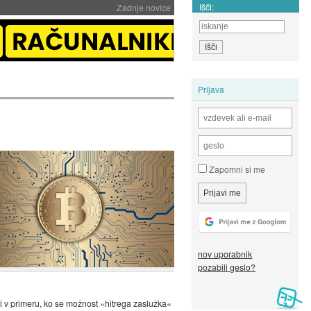
Išči:
Zadnje novice
Prijava
Zapomni si me
nov uporabnik
pozabili geslo?
iti v primeru, ko se možnost »hitrega zaslužka«