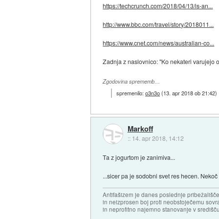
https://techcrunch.com/2018/04/13/is-an...
http://www.bbc.com/travel/story/2018011...
https://www.cnet.com/news/australian-co...
Zadnja z naslovnico: "Ko nekateri varujejo o
Zgodovina sprememb…
spremenilo:
o3n3o
(
13. apr 2018 ob 21:42
)
Markoff
::
14. apr 2018, 14:12
Ta z jogurtom je zanimiva...
...sicer pa je sodobni svet res hecen. Nekoč 
Antifašizem je danes poslednje pribežališče
in neizprosen boj proti neobstoječemu sovr
in neprofitno najemno stanovanje v središču