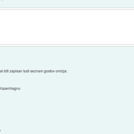
ral biti zapisan tudi seznam gostov omizja:
v Kopenhagnu
o