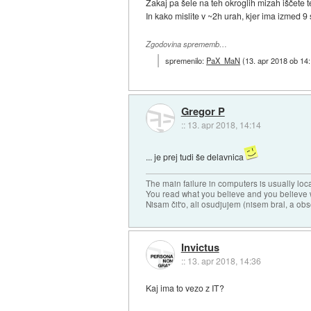
Zakaj pa šele na teh okroglih mizah iščete t
In kako mislite v ~2h urah, kjer ima izmed 9
Zgodovina sprememb…
spremenilo:
PaX_MaN
(
13. apr 2018 ob 14
Gregor P
::
13. apr 2018, 14:14
... je prej tudi še delavnica
The main failure in computers is usually lo
You read what you believe and you believe w
Nisam čit'o, ali osudjujem (nisem bral, a ob
Invictus
::
13. apr 2018, 14:36
Kaj ima to vezo z IT?