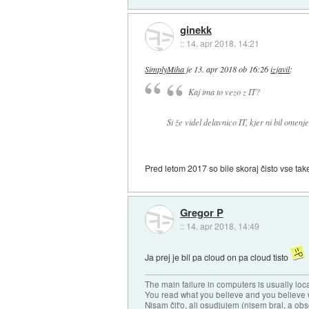
ginekk
::
14. apr 2018, 14:21
SimplyMiha
je
13. apr 2018 ob 16:26
izjavil
:
Kaj ima to vezo z IT?
Si že videl delavnico IT, kjer ni bil omen
Pred letom 2017 so bile skoraj čisto vse take
Gregor P
::
14. apr 2018, 14:49
Ja prej je bil pa cloud on pa cloud tisto
The main failure in computers is usually lo
You read what you believe and you believe w
Nisam čit'o, ali osudjujem (nisem bral, a ob