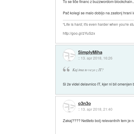
To se tiče financ z buzzwordom blockchain..
Pač kolegi se malo dobijo na zastonj hrani i
"Life is hard; it's even harder when you're st
http://goo.gl/2YuS2x
SimplyMiha
::
13. apr 2018, 16:26
Kaj ima to vezo z IT?
Si že videl delavnico IT, kjer ni bil omenjen
o3n3o
::
13. apr 2018, 21:40
Zakaj???? Nešteto bolj relevantnih tem je na