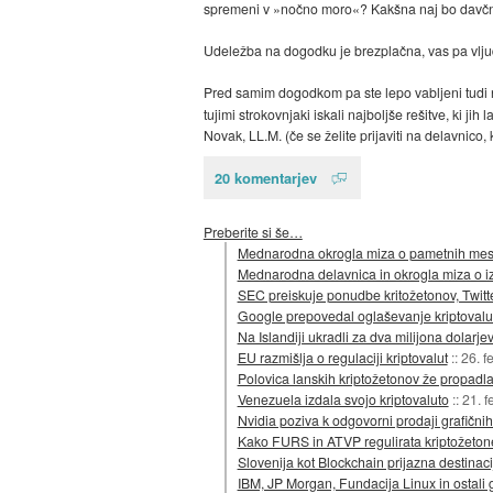
spremeni v »nočno moro«? Kakšna naj bo davčna po
Udeležba na dogodku je brezplačna, vas pa vljud
Pred samim dogodkom pa ste lepo vabljeni tudi
tujimi strokovnjaki iskali najboljše rešitve, ki
Novak, LL.M. (če se želite prijaviti na delavnico
20 komentarjev
Preberite si še…
Mednarodna okrogla miza o pametnih mest
Mednarodna delavnica in okrogla miza o i
SEC preiskuje ponudbe kritožetonov, Twitt
Google prepovedal oglaševanje kriptovalu
Na Islandiji ukradli za dva milijona dolarje
EU razmišlja o regulaciji kriptovalut
::
26. f
Polovica lanskih kriptožetonov že propadl
Venezuela izdala svojo kriptovaluto
::
21. f
Nvidia poziva k odgovorni prodaji grafičnih 
Kako FURS in ATVP regulirata kriptožetone
Slovenija kot Blockchain prijazna destinaci
IBM, JP Morgan, Fundacija Linux in ostali 