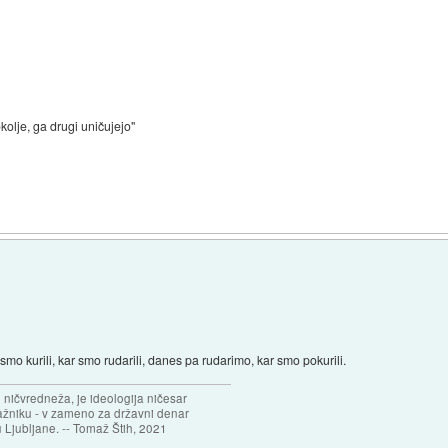
kolje, ga drugi uničujejo"
smo kurili, kar smo rudarili, danes pa rudarimo, kar smo pokurili.
 ničvredneža, je ideologija ničesar
ažniku - v zameno za državni denar
 Ljubljane. -- Tomaž Štih, 2021