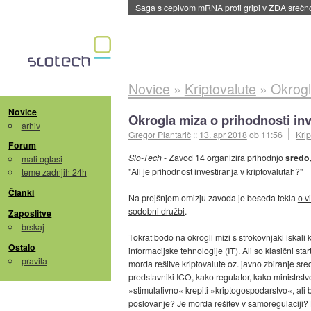
BMW v vozilih začel predvajati reklame
::
dane
Novice
»
Kriptovalute
»
Okrogl
Novice
Okrogla miza o prihodnosti inv
arhiv
Gregor Plantarič
::
13. apr 2018
ob 11:56
Krip
Forum
Slo-Tech
-
Zavod 14
organizira prihodnjo
sredo,
mali oglasi
"Ali je prihodnost investiranja v kriptovalutah?"
teme zadnjih 24h
Članki
Na prejšnjem omizju zavoda je beseda tekla
o v
sodobni družbi
.
Zaposlitve
brskaj
Tokrat bodo na okrogli mizi s strokovnjaki iskali
Ostalo
informacijske tehnologije (IT). Ali so klasični st
pravila
morda rešitve kriptovalute oz. javno zbiranje sr
predstavniki ICO, kako regulator, kako ministrstv
»stimulativno« krepiti »kriptogospodarstvo«, ali bi
poslovanje? Je morda rešitev v samoregulaciji? Ka