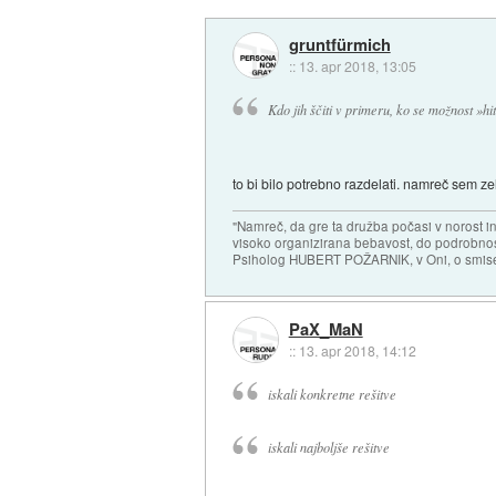
gruntfürmich
::
13. apr 2018, 13:05
Kdo jih ščiti v primeru, ko se možnost »
to bi bilo potrebno razdelati. namreč sem z
"Namreč, da gre ta družba počasi v norost i
visoko organizirana bebavost, do podrobnosti
Psiholog HUBERT POŽARNIK, v Oni, o smise
PaX_MaN
::
13. apr 2018, 14:12
iskali konkretne rešitve
iskali najboljše rešitve