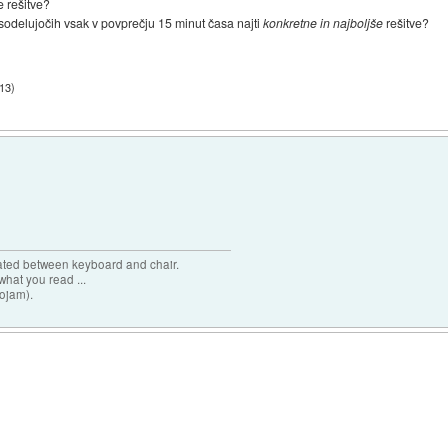
e rešitve?
 sodelujočih vsak v povprečju 15 minut časa najti
konkretne in najboljše
rešitve?
:13
)
cated between keyboard and chair.
hat you read ...
sojam).