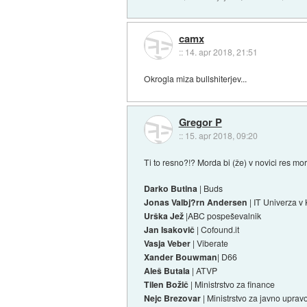
camx
::
14. apr 2018, 21:51
Okrogla miza bullshiterjev...
Gregor P
::
15. apr 2018, 09:20
Ti to resno?!? Morda bi (že) v novici res mo
Darko Butina
| Buds
Jonas Valbj?rn Andersen
| IT Univerza 
Urška Jež
|ABC pospeševalnik
Jan Isakovič
| Cofound.it
Vasja Veber
| Viberate
Xander Bouwman
| D66
Aleš Butala
| ATVP
Tilen Božič
| Ministrstvo za finance
Nejc Brezovar
| Ministrstvo za javno uprav