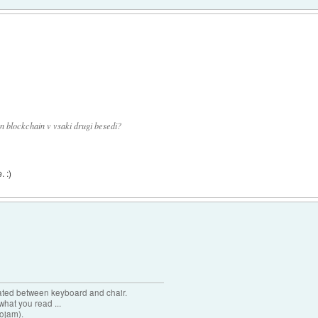
jen blockchain v vsaki drugi besedi?
. :)
cated between keyboard and chair.
hat you read ...
sojam).