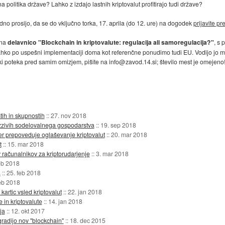
litika države? Lahko z izdajo lastnih kriptovalut profitirajo tudi države?
no prosijo, da se do vključno torka, 17. aprila (do 12. ure) na dogodek
prijavite pr
 na
delavnico "Blockchain in kriptovalute: regulacija ali samoregulacija?"
, s 
 jih lahko po uspešni implementaciji doma kot referenčne ponudimo tudi EU. Vodijo jo
, ki poteka pred samim omizjem, pišite na info@zavod.14.si; število mest je omejeno!
ih in skupnostih
::
27. nov 2018
zzivih sodelovalnega gospodarstva
::
19. sep 2018
er prepoveduje oglaševanje kriptovalut
::
20. mar 2018
t
::
15. mar 2018
v računalnikov za kriptorudarjenje
::
3. mar 2018
eb 2018
a
::
25. feb 2018
eb 2018
kartic vsled kriptovalut
::
22. jan 2018
 in kriptovalute
::
14. jan 2018
ja
::
12. okt 2017
gradijo nov "blockchain"
::
18. dec 2015