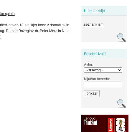
Hitre funkcije
eko spleta
.
seznam tem
pričetkom ob 13. uri, kjer bodo z domačimi in
 mag. Domen Božeglav, dr. Peter Merc in Nejc
).
Posebni izpisi
Avtor:
Ključna beseda: