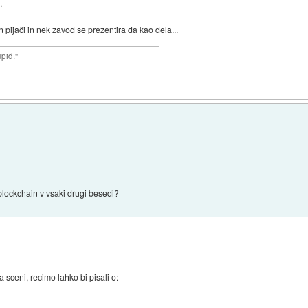
.
n pijači in nek zavod se prezentira da kao dela...
upid."
 blockchain v vsaki drugi besedi?
 sceni, recimo lahko bi pisali o: