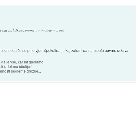
hitrega zaslužka« spremeni v »nočno moro«?
elo zato, da če se pri divjem špekuliranju kaj zalomi da nam pufe povrne država
n da je vse, kar mi gledamo,
 izdelana idiotija."
lnosti moderne družbe...