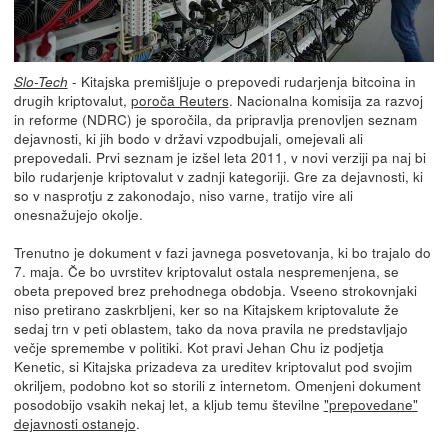
- Kitajska premišljuje o prepovedi rudarjenja bitcoina in
Slo-Tech
drugih kriptovalut,
poroča Reuters
. Nacionalna komisija za razvoj
in reforme (NDRC) je sporočila, da pripravlja prenovljen seznam
dejavnosti, ki jih bodo v državi vzpodbujali, omejevali ali
prepovedali. Prvi seznam je izšel leta 2011, v novi verziji pa naj bi
bilo rudarjenje kriptovalut v zadnji kategoriji. Gre za dejavnosti, ki
so v nasprotju z zakonodajo, niso varne, tratijo vire ali
onesnažujejo okolje.
Trenutno je dokument v fazi javnega posvetovanja, ki bo trajalo do
7. maja. Če bo uvrstitev kriptovalut ostala nespremenjena, se
obeta prepoved brez prehodnega obdobja. Vseeno strokovnjaki
niso pretirano zaskrbljeni, ker so na Kitajskem kriptovalute že
sedaj trn v peti oblastem, tako da nova pravila ne predstavljajo
večje spremembe v politiki. Kot pravi Jehan Chu iz podjetja
Kenetic, si Kitajska prizadeva za ureditev kriptovalut pod svojim
okriljem, podobno kot so storili z internetom. Omenjeni dokument
posodobijo vsakih nekaj let, a kljub temu številne
"prepovedane"
dejavnosti ostanejo
.