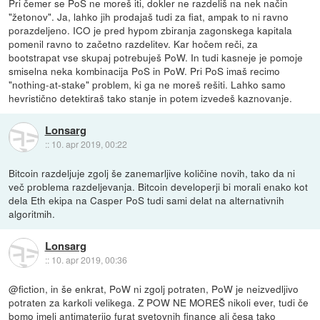
Pri čemer se PoS ne moreš iti, dokler ne razdeliš na nek način
"žetonov". Ja, lahko jih prodajaš tudi za fiat, ampak to ni ravno
porazdeljeno. ICO je pred hypom zbiranja zagonskega kapitala
pomenil ravno to začetno razdelitev. Kar hočem reči, za
bootstrapat vse skupaj potrebuješ PoW. In tudi kasneje je pomoje
smiselna neka kombinacija PoS in PoW. Pri PoS imaš recimo
"nothing-at-stake" problem, ki ga ne moreš rešiti. Lahko samo
hevristično detektiraš tako stanje in potem izvedeš kaznovanje.
Lonsarg
::
10. apr 2019, 00:22
Bitcoin razdeljuje zgolj še zanemarljive količine novih, tako da ni
več problema razdeljevanja. Bitcoin developerji bi morali enako kot
dela Eth ekipa na Casper PoS tudi sami delat na alternativnih
algoritmih.
Lonsarg
::
10. apr 2019, 00:36
@fiction, in še enkrat, PoW ni zgolj potraten, PoW je neizvedljivo
potraten za karkoli velikega. Z POW NE MOREŠ nikoli ever, tudi če
bomo imeli antimaterijo furat svetovnih finance ali česa tako