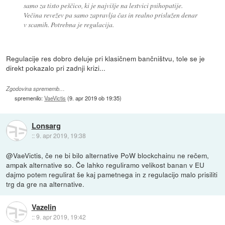
samo za tisto peščico, ki je najvišje na lestvici psihopatije.
Večina revežev pa samo zapravlja čas in realno prislužen denar
v scamih. Potrebna je regulacija.
Regulacije res dobro deluje pri klasičnem bančništvu, tole se je
direkt pokazalo pri zadnji krizi...
Zgodovina sprememb…
spremenilo:
VaeVictis
(
9. apr 2019 ob 19:35
)
Lonsarg
::
9. apr 2019, 19:38
@VaeVictis, če ne bi bilo alternative PoW blockchainu ne rečem,
ampak alternative so. Če lahko reguliramo velikost banan v EU
dajmo potem regulirat še kaj pametnega in z regulacijo malo prisiliti
trg da gre na alternative.
Vazelin
::
9. apr 2019, 19:42