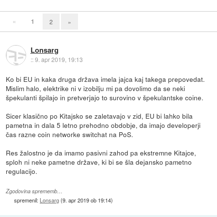
«
1
2
»
Lonsarg
::
9. apr 2019, 19:13
Ko bi EU in kaka druga država imela jajca kaj takega prepovedat.
Mislim halo, elektrike ni v izobilju mi pa dovolimo da se neki
špekulanti špilajo in pretverjajo to surovino v špekulantske coine.
Sicer klasično po Kitajsko se zaletavajo v zid, EU bi lahko bila
pametna in dala 5 letno prehodno obdobje, da imajo developerji
čas razne coin networke switchat na PoS.
Res žalostno je da imamo pasivni zahod pa ekstremne Kitajce,
sploh ni neke pametne države, ki bi se šla dejansko pametno
regulacijo.
Zgodovina sprememb…
spremenil:
Lonsarg
(
9. apr 2019 ob 19:14
)