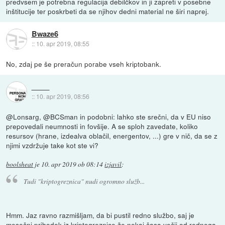
predvsem je potrebna regulacija debilčkov in ji zapreti v posebne
inštitucije ter poskrbeti da se njihov dedni material ne širi naprej.
Bwaze6
::
10. apr 2019, 08:55
No, zdaj pe še preračun porabe vseh kriptobank.
::
10. apr 2019, 08:56
@Lonsarg, @BCSman in podobni: lahko ste srečni, da v EU niso
prepovedali neumnosti in fovšije. A se sploh zavedate, koliko
resursov (hrane, izdealva oblačil, energentov, ...) gre v nič, da se z
njimi vzdržuje take kot ste vi?
boolsheat
je
10. apr 2019 ob 08:14
izjavil
:
Tudi "kriptogreznica" nudi ogromno služb...
Hmm. Jaz ravno razmišljam, da bi pustil redno službo, saj je
mesečni prihodek iz kriptogreznice že nekaj časa večji od rednega