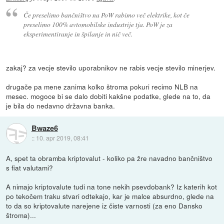
Če preselimo bančništvo na PoW rabimo več elektrike, kot če
preselimo 100% avtomobilske industrije tja. PoW je za
eksperimentiranje in špilanje in nič več.
zakaj? za vecje stevilo uporabnikov ne rabis vecje stevilo minerjev.
drugače pa mene zanima kolko štroma pokuri recimo NLB na
mesec. mogoce bi se dalo dobiti kakšne podatke, glede na to, da
je bila do nedavno državna banka.
Bwaze6
::
10. apr 2019, 08:41
A, spet ta obramba kriptovalut - koliko pa žre navadno bančništvo
s fiat valutami?
A nimajo kriptovalute tudi na tone nekih psevdobank? Iz katerih kot
po tekočem traku stvari odtekajo, kar je malce absurdno, glede na
to da so kriptovalute narejene iz čiste varnosti (za eno Dansko
štroma)...