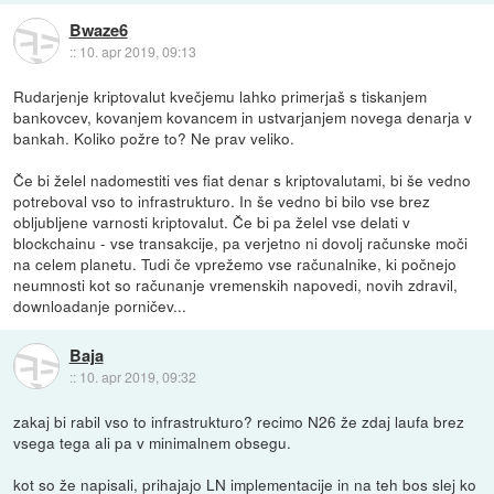
Bwaze6
::
10. apr 2019, 09:13
Rudarjenje kriptovalut kvečjemu lahko primerjaš s tiskanjem
bankovcev, kovanjem kovancem in ustvarjanjem novega denarja v
bankah. Koliko požre to? Ne prav veliko.
Če bi želel nadomestiti ves fiat denar s kriptovalutami, bi še vedno
potreboval vso to infrastrukturo. In še vedno bi bilo vse brez
obljubljene varnosti kriptovalut. Če bi pa želel vse delati v
blockchainu - vse transakcije, pa verjetno ni dovolj računske moči
na celem planetu. Tudi če vprežemo vse računalnike, ki počnejo
neumnosti kot so računanje vremenskih napovedi, novih zdravil,
downloadanje porničev...
Baja
::
10. apr 2019, 09:32
zakaj bi rabil vso to infrastrukturo? recimo N26 že zdaj laufa brez
vsega tega ali pa v minimalnem obsegu.
kot so že napisali, prihajajo LN implementacije in na teh bos slej ko