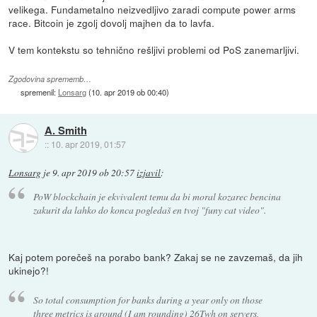
velikega. Fundametalno neizvedljivo zaradi compute power arms
race. Bitcoin je zgolj dovolj majhen da to lavfa.
V tem kontekstu so tehnično rešljivi problemi od PoS zanemarljivi.
Zgodovina sprememb…
spremenil:
Lonsarg
(
10. apr 2019 ob 00:40
)
A. Smith
::
10. apr 2019, 01:57
Lonsarg
je
9. apr 2019 ob 20:57
izjavil
:
PoW blockchain je ekvivalent temu da bi moral kozarec bencina
zakurit da lahko do konca pogledaš en tvoj "funy cat video".
Kaj potem porečeš na porabo bank? Zakaj se ne zavzemaš, da jih
ukinejo?!
So total consumption for banks during a year only on those
three metrics is around (I am rounding) 26Twh on servers,