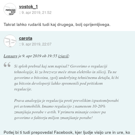
vostok_1
::
9. apr 2019, 21:52
Takrat lahko rudariš tudi kaj drugega, bolj oprijemljivega.
carota
::
9. apr 2019, 22:07
Lonsarg
je
9. apr 2019 ob 19:55
izjavil
:
Si sploh prebral kaj sem napisal? Govorimo o regulaciji
tehnologije, ki za brezveze meče stran elektriko in silicij. Tu ne
govorimo o bitcoinu, zgolj underlying tehničnemu detajlu, ki bi
ga bitcoin developerji lahko spremenili pod pritiskom
regulacije.
Prava analogija je regulacija proti prevelikim izpustom/porabi
pri avtomobilih. Imamo regulacijo z namenom 10-20%
zmanjšaja porabe v avtih. V primeru minanje coinov pa
govorimo o faktorju miljon zmanjšanje porabe!
Potlej bi ti tudi prepovedal Facebook, kjer ljudje visijo ure in ure, ko