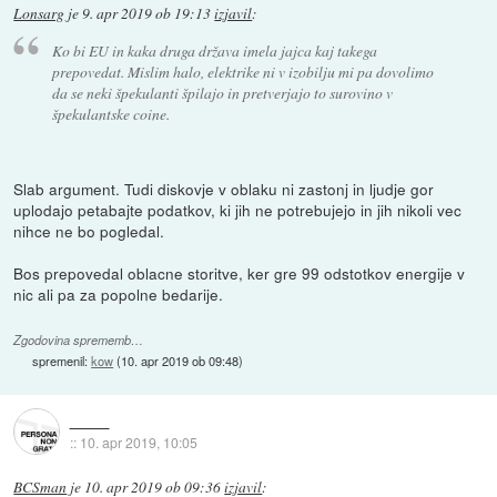
Lonsarg
je
9. apr 2019 ob 19:13
izjavil
:
Ko bi EU in kaka druga država imela jajca kaj takega
prepovedat. Mislim halo, elektrike ni v izobilju mi pa dovolimo
da se neki špekulanti špilajo in pretverjajo to surovino v
špekulantske coine.
Slab argument. Tudi diskovje v oblaku ni zastonj in ljudje gor
uplodajo petabajte podatkov, ki jih ne potrebujejo in jih nikoli vec
nihce ne bo pogledal.
Bos prepovedal oblacne storitve, ker gre 99 odstotkov energije v
nic ali pa za popolne bedarije.
Zgodovina sprememb…
spremenil:
kow
(
10. apr 2019 ob 09:48
)
::
10. apr 2019, 10:05
BCSman
je
10. apr 2019 ob 09:36
izjavil
: