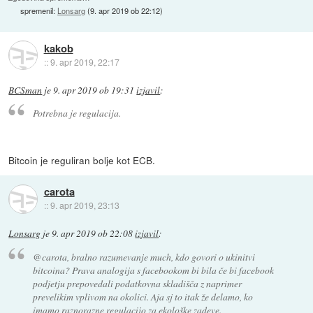
spremenil:
Lonsarg
(
9. apr 2019 ob 22:12
)
kakob
::
9. apr 2019, 22:17
BCSman
je
9. apr 2019 ob 19:31
izjavil
:
Potrebna je regulacija.
Bitcoin je reguliran bolje kot ECB.
carota
::
9. apr 2019, 23:13
Lonsarg
je
9. apr 2019 ob 22:08
izjavil
:
@carota, bralno razumevanje much, kdo govori o ukinitvi
bitcoina? Prava analogija s facebookom bi bila če bi facebook
podjetju prepovedali podatkovna skladišča z naprimer
prevelikim vplivom na okolici. Aja sj to itak že delamo, ko
imamo raznorazne regulacijo za ekološke zadeve.