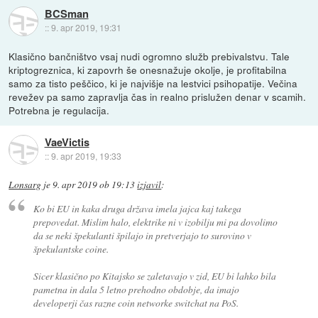
BCSman
::
9. apr 2019, 19:31
Klasično bančništvo vsaj nudi ogromno služb prebivalstvu. Tale
kriptogreznica, ki zapovrh še onesnažuje okolje, je profitabilna
samo za tisto peščico, ki je najvišje na lestvici psihopatije. Večina
revežev pa samo zapravlja čas in realno prislužen denar v scamih.
Potrebna je regulacija.
VaeVictis
::
9. apr 2019, 19:33
Lonsarg
je
9. apr 2019 ob 19:13
izjavil
:
Ko bi EU in kaka druga država imela jajca kaj takega
prepovedat. Mislim halo, elektrike ni v izobilju mi pa dovolimo
da se neki špekulanti špilajo in pretverjajo to surovino v
špekulantske coine.
Sicer klasično po Kitajsko se zaletavajo v zid, EU bi lahko bila
pametna in dala 5 letno prehodno obdobje, da imajo
developerji čas razne coin networke switchat na PoS.