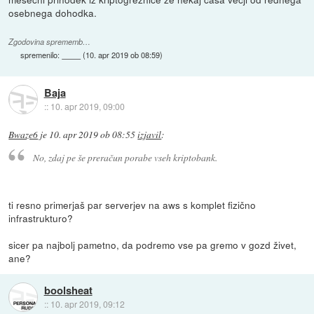
osebnega dohodka.
Zgodovina sprememb…
spremenilo:
(
10. apr 2019 ob 08:59
)
Baja
::
10. apr 2019, 09:00
Bwaze6
je
10. apr 2019 ob 08:55
izjavil
:
No, zdaj pe še preračun porabe vseh kriptobank.
ti resno primerjaš par serverjev na aws s komplet fizično
infrastrukturo?
sicer pa najbolj pametno, da podremo vse pa gremo v gozd živet,
ane?
boolsheat
::
10. apr 2019, 09:12