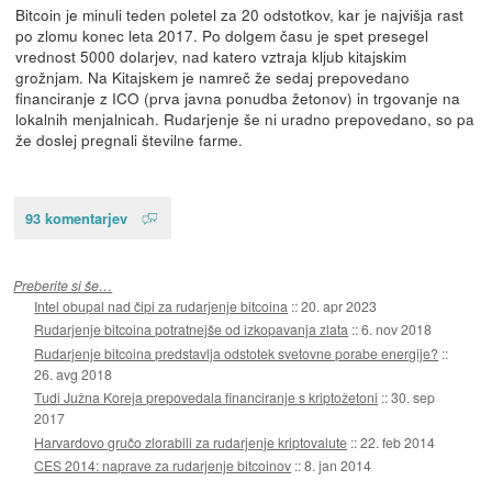
Bitcoin je minuli teden poletel za 20 odstotkov, kar je najvišja rast
po zlomu konec leta 2017. Po dolgem času je spet presegel
vrednost 5000 dolarjev, nad katero vztraja kljub kitajskim
grožnjam. Na Kitajskem je namreč že sedaj prepovedano
financiranje z ICO (prva javna ponudba žetonov) in trgovanje na
lokalnih menjalnicah. Rudarjenje še ni uradno prepovedano, so pa
že doslej pregnali številne farme.
93 komentarjev
Preberite si še…
Intel obupal nad čipi za rudarjenje bitcoina
::
20. apr 2023
Rudarjenje bitcoina potratnejše od izkopavanja zlata
::
6. nov 2018
Rudarjenje bitcoina predstavlja odstotek svetovne porabe energije?
::
26. avg 2018
Tudi Južna Koreja prepovedala financiranje s kriptožetoni
::
30. sep
2017
Harvardovo gručo zlorabili za rudarjenje kriptovalute
::
22. feb 2014
CES 2014: naprave za rudarjenje bitcoinov
::
8. jan 2014