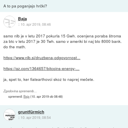
A to pa poganjajo hrčki?
Baja
::
10. apr 2019, 08:46
samo nlb je v letu 2017 pokurla 15 Gwh. ocenjena poraba štroma
za btc v letu 2017 je 30 Twh. samo v ameriki bi naj blo 8000 bank.
do the math.
https://www.nlb.si/druzbena-odgovornost...
https://qz.com/1364657/bitcoins-energy-...
ja, spet to, ker fiatearthovci skoz to naprej mečete.
Zgodovina sprememb…
spremenil:
Baja
(
10. apr 2019 ob 08:48
)
gruntfürmich
::
10. apr 2019, 08:54