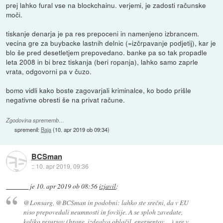
prej lahko fural vse na blockchainu. verjemi, je zadosti računske
moči.
tiskanje denarja je pa res prepoceni in namenjeno izbrancem.
vecina gre za buybacke lastnih delnic (=izčrpavanje podjetij), kar je
blo še pred desetletjem prepovedano. banke pa so tak propadle
leta 2008 in bi brez tiskanja (beri ropanja), lahko samo zaprle
vrata, odgovorni pa v čuzo.
bomo vidli kako boste zagovarjali kriminalce, ko bodo prišle
negativne obresti še na privat račune.
Zgodovina sprememb…
spremenil:
Baja
(
10. apr 2019 ob 09:34
)
BCSman
::
10. apr 2019, 09:36
je
10. apr 2019 ob 08:56
izjavil
:
@Lonsarg, @BCSman in podobni: lahko ste srečni, da v EU
niso prepovedali neumnosti in fovšije. A se sploh zavedate,
koliko resursov (hrane, izdealva oblačil, energentov, ...) gre v