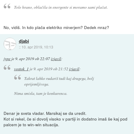
Tole hrano, oblačila in energente si moramo sami plačat.
No, vidiš. In kdo plača elektriko minerjem? Dedek mraz?
djabi
::
10. apr 2019, 10:13
jype
je
9. apr 2019 ob 22:07
izjavil
:
vostok_1
je
9. apr 2019 ob 21:52
izjavil
:
Takrat lahko rudariš tudi kaj drugega, bolj
oprijemljivega.
Nima smisla, tam je konkurenca.
Denar je sveta vladar. Marsikaj se da uredit.
Kot si rekel, če si dovolj visoko v partiji in dodatno imaš še kaj pod
palcem je to win-win situacija.