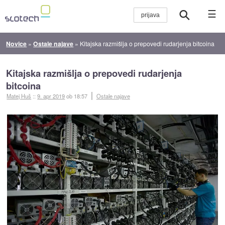
☰
Novice
»
Ostale najave
»
Kitajska razmišlja o prepovedi rudarjenja bitcoina
Kitajska razmišlja o prepovedi rudarjenja
bitcoina
Matej Huš
::
9. apr 2019
ob 18:57
Ostale najave