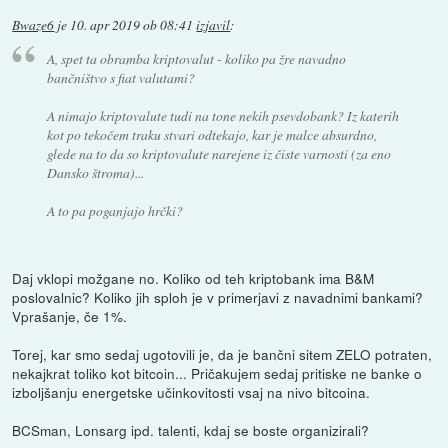
Bwaze6
je
10. apr 2019 ob 08:41
izjavil
:
A, spet ta obramba kriptovalut - koliko pa žre navadno
bančništvo s fiat valutami?
A nimajo kriptovalute tudi na tone nekih psevdobank? Iz katerih
kot po tekočem traku stvari odtekajo, kar je malce absurdno,
glede na to da so kriptovalute narejene iz čiste varnosti (za eno
Dansko štroma)...
A to pa poganjajo hrčki?
Daj vklopi možgane no. Koliko od teh kriptobank ima B&M
poslovalnic? Koliko jih sploh je v primerjavi z navadnimi bankami?
Vprašanje, če 1%.
Torej, kar smo sedaj ugotovili je, da je bančni sitem ZELO potraten,
nekajkrat toliko kot bitcoin... Pričakujem sedaj pritiske ne banke o
izboljšanju energetske učinkovitosti vsaj na nivo bitcoina.
BCSman, Lonsarg ipd. talenti, kdaj se boste organizirali?