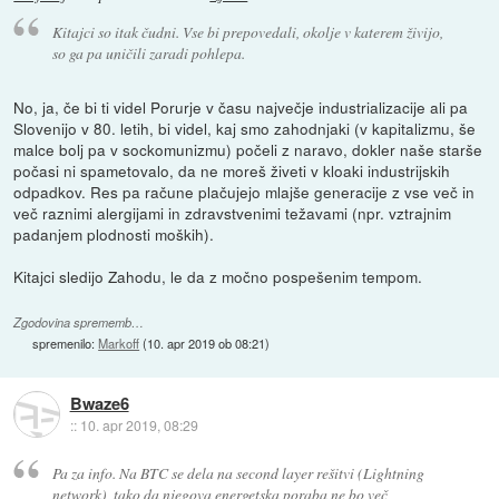
Kitajci so itak čudni. Vse bi prepovedali, okolje v katerem živijo,
so ga pa uničili zaradi pohlepa.
No, ja, če bi ti videl Porurje v času največje industrializacije ali pa
Slovenijo v 80. letih, bi videl, kaj smo zahodnjaki (v kapitalizmu, še
malce bolj pa v sockomunizmu) počeli z naravo, dokler naše starše
počasi ni spametovalo, da ne moreš živeti v kloaki industrijskih
odpadkov. Res pa račune plačujejo mlajše generacije z vse več in
več raznimi alergijami in zdravstvenimi težavami (npr. vztrajnim
padanjem plodnosti moških).
Kitajci sledijo Zahodu, le da z močno pospešenim tempom.
Zgodovina sprememb…
spremenilo:
Markoff
(
10. apr 2019 ob 08:21
)
Bwaze6
::
10. apr 2019, 08:29
Pa za info. Na BTC se dela na second layer rešitvi (Lightning
network), tako da njegova energetska poraba ne bo več