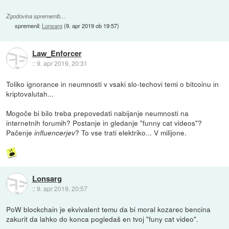
Zgodovina sprememb…
spremenil:
Lonsarg
(
9. apr 2019 ob 19:57
)
Law_Enforcer
::
9. apr 2019, 20:31
Toliko ignorance in neumnosti v vsaki slo-techovi temi o bitcoinu in
kriptovalutah...
Mogoče bi bilo treba prepovedati nabijanje neumnosti na
internetnih forumih? Postanje in gledanje "funny cat videos"?
Pačenje
? To vse trati elektriko... V milijone.
influencerjev
Lonsarg
::
9. apr 2019, 20:57
PoW blockchain je ekvivalent temu da bi moral kozarec bencina
zakurit da lahko do konca pogledaš en tvoj "funy cat video".