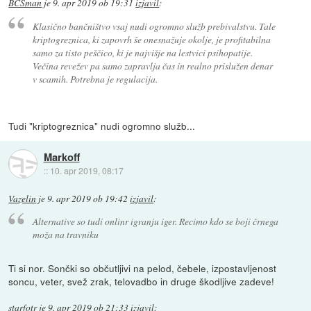
BCSman
je
9. apr 2019 ob 19:31
izjavil
:
Klasično bančništvo vsaj nudi ogromno služb prebivalstvu. Tale
kriptogreznica, ki zapovrh še onesnažuje okolje, je profitabilna
samo za tisto peščico, ki je najvišje na lestvici psihopatije.
Večina revežev pa samo zapravlja čas in realno prislužen denar
v scamih. Potrebna je regulacija.
Tudi "kriptogreznica" nudi ogromno služb...
Markoff
::
10. apr 2019, 08:17
Vazelin
je
9. apr 2019 ob 19:42
izjavil
:
Alternative so tudi onlinr igranju iger. Recimo kdo se boji črnega
moža na travniku
Ti si nor. Sončki so občutljivi na pelod, čebele, izpostavljenost
soncu, veter, svež zrak, telovadbo in druge škodljive zadeve!
starfotr
je
9. apr 2019 ob 21:33
izjavil
: