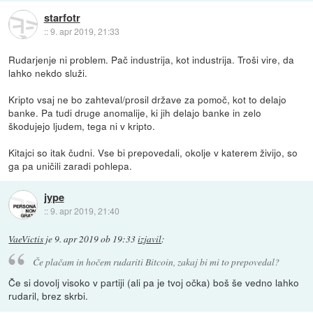
starfotr
::
9. apr 2019, 21:33
Rudarjenje ni problem. Pač industrija, kot industrija. Troši vire, da
lahko nekdo služi.
Kripto vsaj ne bo zahteval/prosil države za pomoč, kot to delajo
banke. Pa tudi druge anomalije, ki jih delajo banke in zelo
škodujejo ljudem, tega ni v kripto.
Kitajci so itak čudni. Vse bi prepovedali, okolje v katerem živijo, so
ga pa uničili zaradi pohlepa.
jype
::
9. apr 2019, 21:40
VaeVictis
je
9. apr 2019 ob 19:33
izjavil
:
Če plačam in hočem rudariti Bitcoin, zakaj bi mi to prepovedal?
Če si dovolj visoko v partiji (ali pa je tvoj očka) boš še vedno lahko
rudaril, brez skrbi.