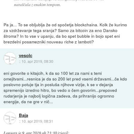
naraščala z enakim tempom.
Pa ja... To se obljublja že od spočetja blockchaina. Kolk že kurimo
za vzdrževanje tega sranja? Samo za bitcoin za eno Dansko
štroma? In to vse v upanju, da bo spet bubble in bojo spet eni
brezdelni posamezniki nouveau riche z lamboti?
vesolc
::
10. apr 2019, 08:30
eni govorite o kitajcih, k da so 100 let za nami s temi
omejitvami...resnica je da so 200 let pred vsemi državami...če kdo
poslovno potuje tja in posluša njihove vizije, k se v dejanja
spremenijo izredno hitro, bo vedo o čem govorim...prepoved
rudarjenja je najbolj logična zadeva, da prihranijo ogromno
energije, da ne gre v nič...
Baja
::
10. apr 2019, 08:31
Lonsarg
je
9. apr 2019 ob 23:30
izjavil
: