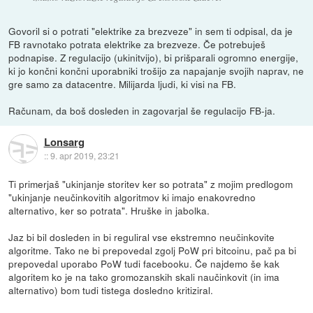
Govoril si o potrati "elektrike za brezveze" in sem ti odpisal, da je
FB ravnotako potrata elektrike za brezveze. Če potrebuješ
podnapise. Z regulacijo (ukinitvijo), bi prišparali ogromno energije,
ki jo končni končni uporabniki trošijo za napajanje svojih naprav, ne
gre samo za datacentre. Milijarda ljudi, ki visi na FB.
Računam, da boš dosleden in zagovarjal še regulacijo FB-ja.
Lonsarg
::
9. apr 2019, 23:21
Ti primerjaš "ukinjanje storitev ker so potrata" z mojim predlogom
"ukinjanje neučinkovitih algoritmov ki imajo enakovredno
alternativo, ker so potrata". Hruške in jabolka.
Jaz bi bil dosleden in bi reguliral vse ekstremno neučinkovite
algoritme. Tako ne bi prepovedal zgolj PoW pri bitcoinu, pač pa bi
prepovedal uporabo PoW tudi facebooku. Če najdemo še kak
algoritem ko je na tako gromozanskih skali naučinkovit (in ima
alternativo) bom tudi tistega dosledno kritiziral.