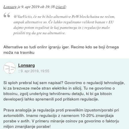
Lonsarg
je
9. apr 2019 ob 19:38
izjavil
:
@VaeVictis, če ne bi bilo alternative PoW blockchainu ne rečem,
ampak alternative so. Če lahko reguliramo velikost banan v EU
dajmo potem regulirat še kaj pametnega in z regulacijo malo
prisiliti trg da gre na alternative.
Alternative so tudi onlinr igranju iger. Recimo kdo se boji črnega
moža na travniku
Lonsarg
::
9. apr 2019, 19:55
Si sploh prebral kaj sem napisal? Govorimo o regulaciji tehnologije,
ki za brezveze meče stran elektriko in silicij. Tu ne govorimo o
bitcoinu, zgolj underlying tehničnemu detajlu, ki bi ga bitcoin
developerji lahko spremenili pod pritiskom regulacije.
Prava analogija je regulacija proti prevelikim izpustom/porabi pri
avtomobilih. Imamo regulacijo z namenom 10-20% zmanjšaja
porabe v avtih. V primeru minanje coinov pa govorimo o faktorju
miljon zmanjšanje porabe!