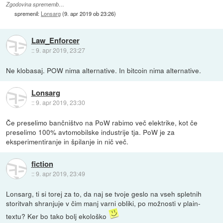
Zgodovina sprememb…
spremenil:
Lonsarg
(
9. apr 2019 ob 23:26
)
Law_Enforcer
::
9. apr 2019, 23:27
Ne klobasaj. POW nima alternative. In bitcoin nima alternative.
Lonsarg
::
9. apr 2019, 23:30
Če preselimo bančništvo na PoW rabimo več elektrike, kot če
preselimo 100% avtomobilske industrije tja. PoW je za
eksperimentiranje in špilanje in nič več.
fiction
::
9. apr 2019, 23:49
Lonsarg, ti si torej za to, da naj se tvoje geslo na vseh spletnih
storitvah shranjuje v čim manj varni obliki, po možnosti v plain-
textu? Ker bo tako bolj ekološko