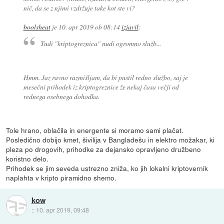
nič, da se z njimi vzdržuje take kot ste vi?
boolsheat
je
10. apr 2019 ob 08:14
izjavil
:
Tudi "kriptogreznica" nudi ogromno služb...
Hmm. Jaz ravno razmišljam, da bi pustil redno službo, saj je
mesečni prihodek iz kriptogreznice že nekaj časa večji od
rednega osebnega dohodka.
Tole hrano, oblačila in energente si moramo sami plačat.
Posledično dobijo kmet, šivilija v Bangladešu in elektro možakar, ki
pleza po drogovih, prihodke za dejansko opravljeno družbeno
koristno delo.
Prihodek se jim seveda ustrezno zniža, ko jih lokalni kriptovernik
naplahta v kripto piramidno shemo.
kow
::
10. apr 2019, 09:48