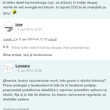
bi lahko delali kaj koristnega (npr. za državo) in trošijo skupaj
morda še več energije kot bitcoin. In izpusti CO2 bi se zmanjšali za
30%!
jype
::
9. apr 2019, 22:07
vostok_1
je
9. apr 2019 ob 21:52
izjavil
:
Takrat lahko rudariš tudi kaj drugega, bolj oprijemljivega.
Nima smisla, tam je konkurenca.
Lonsarg
::
9. apr 2019, 22:08
@carota, bralno razumevanje much, kdo govori o ukinitvi bitcoina?
Prava analogija s facebookom bi bila če bi facebook podjetju
prepovedali podatkovna skladišča z naprimer prevelikim vplivom na
okolici. Aja sj to itak že delamo, ko imamo raznorazne regulacijo za
ekološke zadeve.
Zgodovina sprememb…