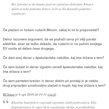
Res žalostno je da imamo pasivni zahod pa ekstremne Kitajce,
sploh ni neke pametne države, ki bi se šla dejansko pametno
regulacijo.
Če plačam in hočem rudariti Bitcoin, zakaj bi mi to prepovedal?
Delno razumem argument, da se podraži cena pri višji porabi
elektrike, sicer se težko dokaže, da rudarim in ne polnim svojega
EV vozila ali delam česa drugega.
Če dam svoj denar v špekulantske naložbo, kaj ima država s tem?
Če sem butast in denar izgubim zaradi špekulantske naložbe, kaj
ima država s tem?
Če sem pameten/srečen in denar dobim pri prodaji in je nekdo
drug pripravljen prostovoljno plačati in kupiti, kaj ima država s tem?
BCSman
je
9. apr 2019 ob 19:31
izjavil
:
Klasično bančništvo vsaj nudi ogromno služb prebivalstvu. Tale
kriptogreznica, ki zapovrh še onesnažuje okolje, je profitabilna