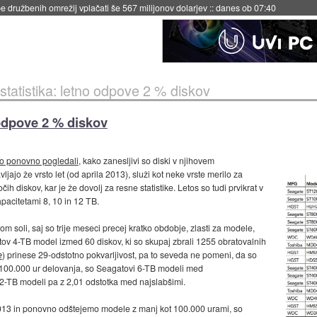
igence doslej
::
včeraj ob 21:37
tatistika: letno odpove 2 % diskov
 odpove 2 % diskov
o ponovno pogledali
, kako zanesljivi so diski v njihovem
jajo že vrsto let (od aprila 2013), služi kot neke vrste merilo za
ih diskov, kar je že dovolj za resne statistike. Letos so tudi prvikrat v
apacitetami 8, 10 in 12 TB.
rnom soli, saj so trije meseci precej kratko obdobje, zlasti za modele,
ov 4-TB model izmed 60 diskov, ki so skupaj zbrali 1255 obratovalnih
e
) prinese 29-odstotno pokvarljivost, pa to seveda ne pomeni, da so
j 100.000 ur delovanja, so Seagatovi 6-TB modeli med
12-TB modeli pa z 2,01 odstotka med najslabšimi.
13 in ponovno odštejemo modele z manj kot 100.000 urami, so