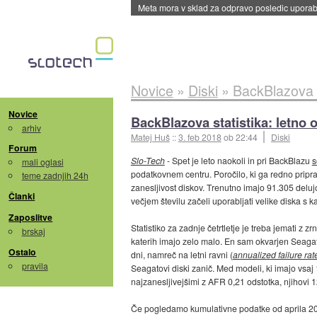
ByteDance trenira največji model umetne intel
Novice
»
Diski
»
BackBlazova s
Novice
BackBlazova statistika: letno
arhiv
Matej Huš
::
3. feb 2018
ob 22:44
Diski
Forum
Slo-Tech
- Spet je leto naokoli in pri BackBlazu
s
mali oglasi
podatkovnem centru. Poročilo, ki ga redno pripravl
teme zadnjih 24h
zanesljivost diskov. Trenutno imajo 91.305 delujoč
Članki
večjem številu začeli uporabljati velike diska s k
Zaposlitve
Statistiko za zadnje četrtletje je treba jemati z z
brskaj
katerih imajo zelo malo. En sam okvarjen Seagat
Ostalo
dni, namreč na letni ravni (
annualized failure rat
pravila
Seagatovi diski zanič. Med modeli, ki imajo vsa
najzanesljivejšimi z AFR 0,21 odstotka, njihovi 
Če pogledamo kumulativne podatke od aprila 20