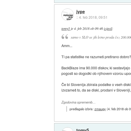
jype
::
4. feb 2018, 09:51
tomy5
je
4. feb 2018 ob 09:46
izjavil
:
samo v SLO se jih letno proda čez 200.000
Amm...
Ti pa statistike ne razumeš pretirano dobro
BackBlaze ima 90.000 diskov, ki sestavljaj
pogosti so dogodki ob njihovem vzorcu upo
Če bi Slovenija zbirala podatke o vseh diskih,
izvzameš to, da se diski, prodani v Sloveniji
Zgodovina sprememb…
predlagalo izbris:
zmaugy
(
4. feb 2018 ob 
tomy5