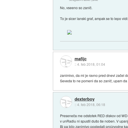
No, vseeno so zanič.
To je sicer lanski graf, ampak se to lepo vidi
mafijc
::
4. feb 2018, 01:04
zanimivo, da mi je ravno pred dnevi začel 
Seveda to ne pomeni da so zanič, upam da 
dexterboy
::
4. feb 2018, 06:18
Preseneča me odstotek RED diskov od WD-a, ki
v unRadiu ni spustil dušo še noben. V upanju
Bi pa bilo zanimivo pogledati proizvodne kap