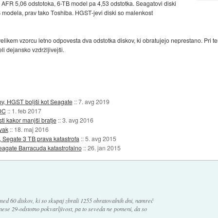
 AFR 5,06 odstotoka, 6-TB model pa 4,53 odstotka. Seagatovi diski
 modela, prav tako Toshiba. HGST-jevi diski so malenkost
likem vzorcu letno odpovesta dva odstotka diskov, ki obratujejo neprestano. Pri tem
i dejansko vzdržljivejši.
ov, HGST boljši kot Seagate
::
7. avg 2019
WDC
::
1. feb 2017
ti kakor manjši bratje
::
3. avg 2016
rvak
::
18. maj 2016
l, Segate 3 TB prava katastrofa
::
5. avg 2015
 Seagate Barracuda katastrofalno
::
26. jan 2015
d 60 diskov, ki so skupaj zbrali 1255 obratovalnih dni, namreč
rinese 29-odstotno pokvarljivost, pa to seveda ne pomeni, da so