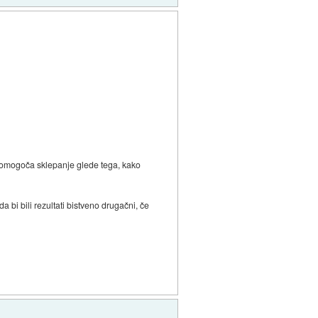
o omogoča sklepanje glede tega, kako
a bi bili rezultati bistveno drugačni, če