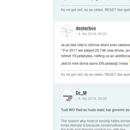
Ko ne gre več, ko se ustavi, RESET Vas spet 
dexterboy
::
4. feb 2018, 06:25
Je pa tale citat iz njihove strani prav zabave
" For 2017 we added 25,746 new drives, and 
retired 19 petabytes, netting us an additiona
Jest bi imel doma samo EN petabajt, hvala
Ko ne gre več, ko se ustavi, RESET Vas spet 
Dr_M
::
4. feb 2018, 09:32
Tudi WD Red so hudo slabi, kar govorim ze
The reason why most of society hates conse
loves liberals is because conservatives hurt
the truth and liberals comfort you with lies.