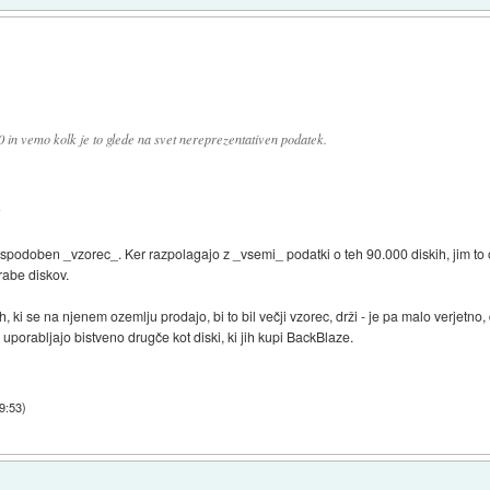
 in vemo kolk je to glede na svet nereprezentativen podatek.
?
o spodoben _vzorec_. Ker razpolagajo z _vsemi_ podatki o teh 90.000 diskih, jim t
rabe diskov.
 ki se na njenem ozemlju prodajo, bi to bil večji vzorec, drži - je pa malo verjetno, d
, uporabljajo bistveno drugče kot diski, ki jih kupi BackBlaze.
09:53
)