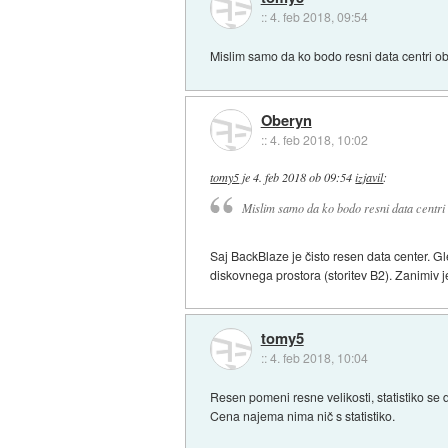
::
4. feb 2018, 09:54
Mislim samo da ko bodo resni data centri obj
Oberyn
::
4. feb 2018, 10:02
tomy5
je
4. feb 2018 ob 09:54
izjavil
:
Mislim samo da ko bodo resni data centri o
Saj BackBlaze je čisto resen data center. Gle
diskovnega prostora (storitev B2). Zanimiv j
tomy5
::
4. feb 2018, 10:04
Resen pomeni resne velikosti, statistiko se
Cena najema nima nič s statistiko.