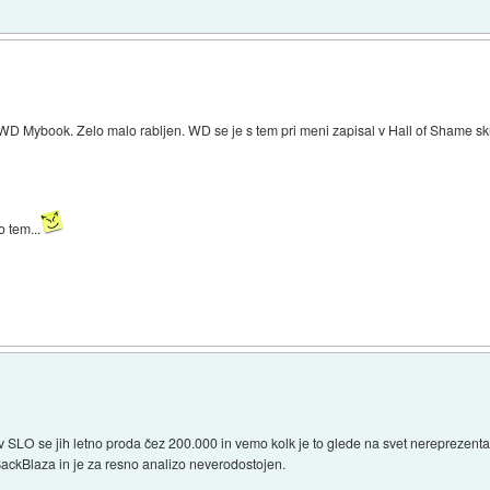
WD Mybook. Zelo malo rabljen. WD se je s tem pri meni zapisal v Hall of Shame sku
 tem...
 SLO se jih letno proda čez 200.000 in vemo kolk je to glede na svet nereprezenta
ackBlaza in je za resno analizo neverodostojen.