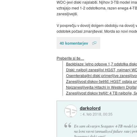
WDC-jevi diski najslabši. Njihov 3-TB model ima
vztrajajo med 1-2 odstotkoma, razen enega 4-TB
zanesljivejši.
V povprečju v dovolj dolgem obdobju na dovolj ve
odstotek počasi zmanjševal. Morda so novi model
40 komentarjev
Preberite si še…
Backblaze: letno odpove 1,7 odstotka disk
Diski: najbolj zanesljivi HGST, najmanj 
Osemterabajtni diski primerljive zanesljivos
Zanesljivost diskov četrtič: HGST ostaja p
Najzanesljivejša Hitachi in Western Digita
Zanesljivost diskov tretjič: 4 TB najbolje,
darkolord
::
4. feb 2018, 00:35
En sam okvarjen Seagatov 4-TB model izme
na letni ravni (annualized failure rate) p
Seagatovi diski zanič