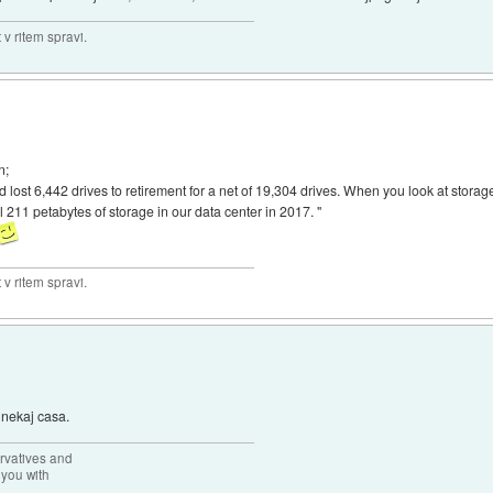
v ritem spravi.
n;
lost 6,442 drives to retirement for a net of 19,304 drives. When you look at stor
l 211 petabytes of storage in our data center in 2017. "
v ritem spravi.
 nekaj casa.
rvatives and
 you with