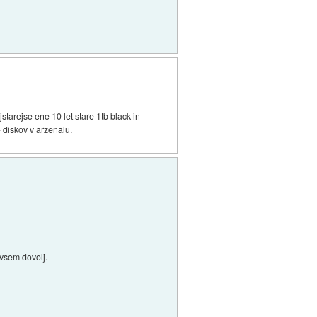
tarejse ene 10 let stare 1tb black in
 diskov v arzenalu.
ovsem dovolj.