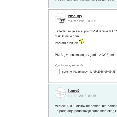
zmaugy
::
4. feb 2018, 09:33
Ta teden mi je začel povzročat težave 6 Tb 
disk, ki mi je crknil.
Posrani drek, en
PS: Saj vemo, kaj se je zgodilo z OCZjem po
Zgodovina sprememb…
spremenilo:
zmaugy
(
4. feb 2018 ob 09:36
)
tomy5
::
4. feb 2018, 09:46
Vzorec 90.000 diskov ne pomeni nič, samo v
To podajanje podatkov je samo marketing B