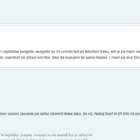
n najslabse seagate. seagatei so mi umirali kot po tekočem traku, wd-je pa mam najs
e, zaenkrat vsi zdravi kot riba. tako da kupujem še samo blacke :) mam pa ene 50+
iven vzorec (seveda pa lahko izbereš diske tako, da ni). Nekaj tisoč bi jih bilo že p
 in najslabse seagate. seagatei so mi umirali kot po tekočem
 stare 1tb black in delujejo kot urca. mam pa še 2,3,4,6T