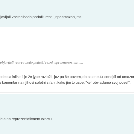
avljali vzorec bodo podatki resni, npr amazon, ms, ....
bjavljali vzorec bodo podatki resni, npr amazon, ms, ....
de statistike ti je že jype razložil, jaz pa še povem, da so ene 4x cenejši od amazon
e komentar na njihovi spletni strani, kako jim to uspe: "ker obvladamo svoj posel".
 dela na reprezentativnem vzorcu.