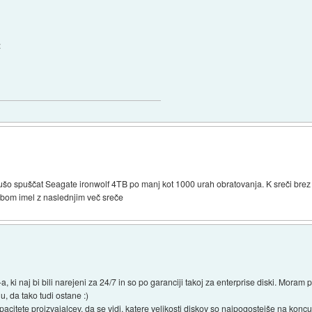
:
dušo spuščat Seagate ironwolf 4TB po manj kot 1000 urah obratovanja. K sreči brez
bom imel z naslednjim več sreče
 naj bi bili narejeni za 24/7 in so po garanciji takoj za enterprise diski. Moram pa 
, da tako tudi ostane :)
acitete proizvajalcev, da se vidi, katere velikosti diskov so najpogostejše na koncu