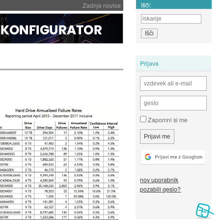
Išči:
Zadnje novice
Prijava
Zapomni si me
nov uporabnik
pozabili geslo?