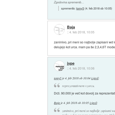
Zgodovina sprememb…
spremenilo:
tomy5
(
4. feb 2018 ob 10:05
)
Baja
::
4. feb 2018, 10:05
zanimivo, pri meni so najbolje zapisani wd i
delujejo kot urca. mam pa še 2,3,4,6T model
jype
::
4. feb 2018, 10:06
tomy5
je
4. feb 2018 ob 10:04
izjavil
:
reprezentativnem vzorcu.
Drži. 90.000 je več kot dovolj za reprezentat
Baja
je
4. feb 2018 ob 10:05
izjavil
:
zanimivo, pri meni so najbolje zapisani wd
traku, wd-je pa mam najstarejse ene 10 let