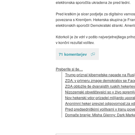
elektronska sporočila ukradena že pred tedni.
Pred kratkim je sicer podjetje za digitalno varno
povezana s Kremljem. Hekerska skupina je Fra
elektronskih sporočil Demokratski stranki. Američa
Kdorkoli je že vdrl v pošto najverjetnejšega pri
v končni rezultat volitev.
71 komentarjev
Preberite si še…
Trump priznal kibernetske napade na Rusi
ZDA: v primeru zmage demokratov se Fac
ZDA obtožile še dvanajstih ruskih hekerjev 
Nizozemski obveščevalci so v živo spremlj
Nov hekerski vdor prizadel milijardo upor
Anonimni heker prevzel odgovornost za vd
Pred predsedniškimi volitvami v Iranu pov
Domače branje: Misha Glenny: Dark Marke