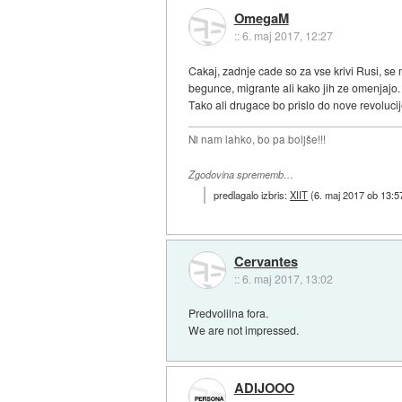
OmegaM
::
6. maj 2017, 12:27
Cakaj, zadnje cade so za vse krivi Rusi, s
begunce, migrante ali kako jih ze omenjajo.
Tako ali drugace bo prislo do nove revoluci
Ni nam lahko, bo pa boljše!!!
Zgodovina sprememb…
predlagalo izbris:
XIIT
(
6. maj 2017 ob 13:5
Cervantes
::
6. maj 2017, 13:02
Predvolilna fora.
We are not impressed.
ADIJOOO