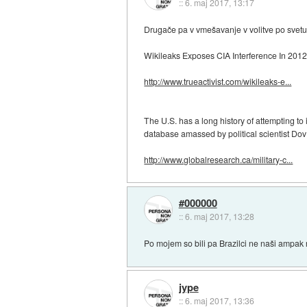
::
6. maj 2017, 13:17
Drugače pa v vmešavanje v volitve po svetu
Wikileaks Exposes CIA Interference In 2012
http://www.trueactivist.com/wikileaks-e...
The U.S. has a long history of attempting to
database amassed by political scientist Dov
http://www.globalresearch.ca/military-c...
#000000
::
6. maj 2017, 13:28
Po mojem so bili pa Brazilci ne naši ampak n
jype
::
6. maj 2017, 13:36