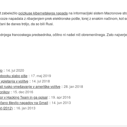
st zabeležilo
poizkuse kibernetskega napada
na informacijski sistem Macronove stran
ncoze napadala z
ribarjenjem
prek elektronske pošte, torej z enakim načinom, kot s
ni še danes trdijo, da so bili Rusi.
hodnjega francoskega predsednika, očitno ni našel nič obremenilnega. Zato najverjet
jo
::
14. jul 2020
ebooku slabo piše
::
17. maj 2019
vpletanja v volitve
::
14. jul 2018
ali rusko vmešavanje v ameriške volitve
::
28. jan 2018
abnikov
::
15. dec 2016
or v Hacking Team in ga opisal
::
19. apr 2016
ečano število napadov na Gmail
::
14. jun 2013
t (2012)
::
16. jan 2013