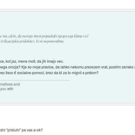
e mu zdelo, da morajo imeti pripadniki njegovega klana več
civilizacijska pridobitev, ki ni nepomembna.
e, kot jaz, mene moti, da jih imajo vec.
ega orozja? Kje so moje pravice, da lahko nekomu prerezem vrat, posilim zensko (ne,
ec tisoc € socialne pomoci, brez da bi za to mignil s prstom?
rvatives and
 you with
dni "prisluhi" pa vse a-ok?