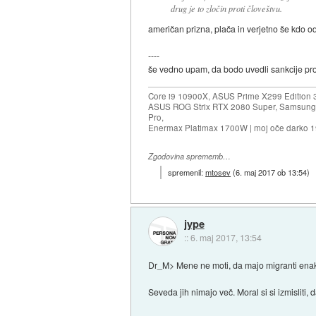
drug je to zločin proti človeštvu.
američan prizna, plača in verjetno še kdo odg
----
še vedno upam, da bodo uvedli sankcije proti
Core i9 10900X, ASUS Prime X299 Edition 
ASUS ROG Strix RTX 2080 Super, Samsung
Pro,
Enermax Platimax 1700W | moj oče darko 
Zgodovina sprememb…
spremenil:
mtosev
(
6. maj 2017 ob 13:54
)
jype
::
6. maj 2017, 13:54
Dr_M> Mene ne moti, da majo migranti enake 
Seveda jih nimajo več. Moral si si izmisliti, d