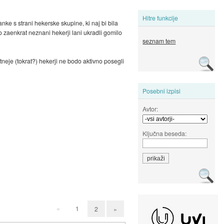
Hitre funkcije
ke s strani hekerske skupine, ki naj bi bila
o zaenkrat neznani hekerji lani ukradli gomilo
seznam tem
neje (tokrat?) hekerji ne bodo aktivno posegli
Posebni izpisi
Avtor:
Ključna beseda:
«
1
2
»