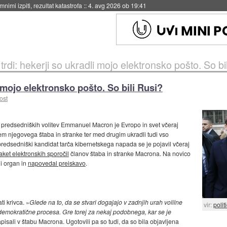
eto za večkratno uporabo
::
4. avg 2026 ob 19:41
rdi: hekerji so ukradli mojo elektronsko pošto. So bi
 mojo elektronsko pošto. So bili Rusi?
ost
 predsedniških volitev Emmanuel Macron je Evropo in svet včeraj
em njegovega štaba in stranke ter med drugim ukradli tudi vso
 predsedniški kandidat tarča kibernetskega napada se je pojavil včeraj
aket elektronskih sporočil
članov štaba in stranke Macrona. Na novico
ni organ in
napovedal preiskavo
.
i krivca. »
Glede na to, da se stvari dogajajo v zadnjih urah volilne
vir:
polit
 demokratične procesa. Gre torej za nekaj podobnega, kar se je
apisali v štabu Macrona. Ugotovili pa so tudi, da so bila objavljena