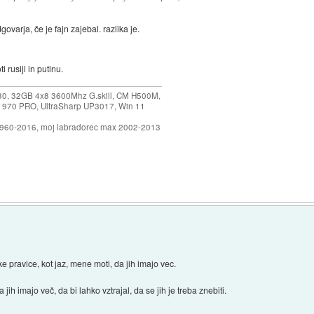
ovarja, če je fajn zajebal. razlika je.
 rusiji in putinu.
30, 32GB 4x8 3600Mhz G.skill, CM H500M,
 970 PRO, UltraSharp UP3017, Win 11
1960-2016, moj labradorec max 2002-2013
pravice, kot jaz, mene moti, da jih imajo vec.
a jih imajo več, da bi lahko vztrajal, da se jih je treba znebiti.