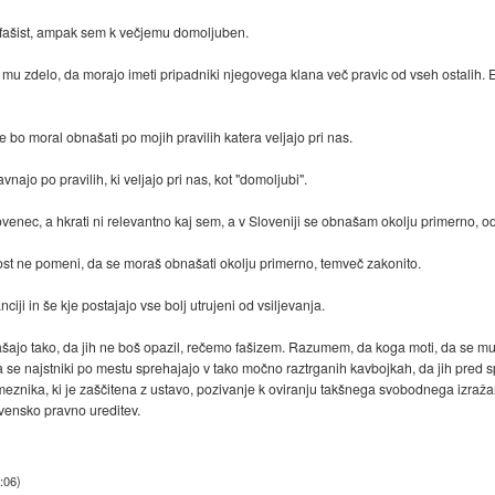
ašist, ampak sem k večjemu domoljuben.
u zdelo, da morajo imeti pripadniki njegovega klana več pravic od vseh ostalih. En
o moral obnašati po mojih pravilih katera veljajo pri nas.
vnajo po pravilih, ki veljajo pri nas, kot "domoljubi".
c, a hkrati ni relevantno kaj sem, a v Sloveniji se obnašam okolju primerno, od je
 ne pomeni, da se moraš obnašati okolju primerno, temveč zakonito.
i in še kje postajajo vse bolj utrujeni od vsiljevanja.
ašajo tako, da jih ne boš opazil, rečemo fašizem. Razumem, da koga moti, da se m
da se najstniki po mestu sprehajajo v tako močno raztrganih kavbojkah, da jih pred 
eznika, ki je zaščitena z ustavo, pozivanje k oviranju takšnega svobodnega izraža
vensko pravno ureditev.
:06
)