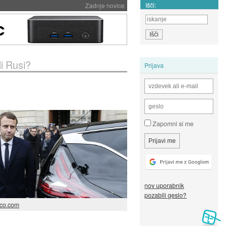
Išči:
Zadnje novice
li Rusi?
Prijava
Zapomni si me
nov uporabnik
pozabili geslo?
ico.com