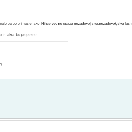
e malo pa bo pri nas enako. Nihce vec ne opaza nezadovoljstva.nezadovokjstva lasn
je in takrat bo prepozno
7
)