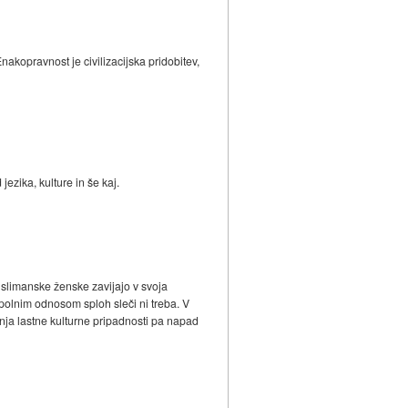
akopravnost je civilizacijska pridobitev,
zika, kulture in še kaj.
uslimanske ženske zavijajo v svoja
spolnim odnosom sploh sleči ni treba. V
nja lastne kulturne pripadnosti pa napad