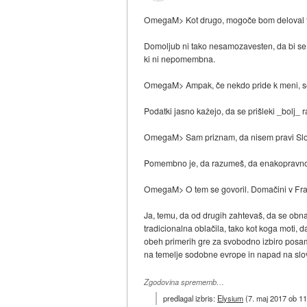
OmegaM> Kot drugo, mogoče bom deloval f
Domoljub ni tako nesamozavesten, da bi se m
ki ni nepomembna.
OmegaM> Ampak, če nekdo pride k meni, se b
Podatki jasno kažejo, da se prišleki _bolj_ ra
OmegaM> Sam priznam, da nisem pravi Slovene
Pomembno je, da razumeš, da enakopravnost
OmegaM> O tem se govoril. Domačini v Francij
Ja, temu, da od drugih zahtevaš, da se obn
tradicionalna oblačila, tako kot koga moti, 
obeh primerih gre za svobodno izbiro posam
na temelje sodobne evrope in napad na slo
Zgodovina sprememb…
predlagal izbris:
Elysium
(
7. maj 2017 ob 11