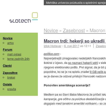
Evropska vesoljska agencija razvija svojo rak
Novice
»
Zasebnost
»
Macron t
Novice
Macron trdi: hekerji so ukradli
arhiv
Iztok Hočevar
::
6. maj 2017
ob 12:11
Zasebn
Forum
politico.com
-
mali oglasi
Najverjetnejši zmagovalec nedeljskih francoskih
teme zadnjih 24h
šokiral z izjavo, da
so neznani hekerji vdrli
v sist
Članki
njegovo elektronsko pošto. Prvi signal, da je bil
popoldne, ko se je na spletu
znašel
9 GB velik p
Zaposlitve
se je danes že odzval pristojni francoski nadzor
brskaj
Ostalo
Ponovitev ameriškega scenarija?
pravila
Medtem pa so člani štaba Macrona že pričeli iskat
kampanje, gre očitno za poizkus destabilizacije
dogajalo med lanskimi ameriški volitvami
,« so z