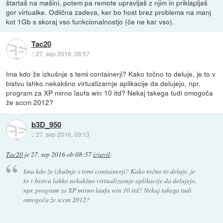
štartaš na mašini, potem pa remote upravljaš z njim in priklapljaš
gor virtualke. Odlična zadeva, ker bo host brez problema na manj
kot 1Gb s skoraj vso funkcionalnostjo (če ne kar vso).
Tac20
::
27. sep 2016, 08:57
Ima kdo že izkušnje s temi containerji? Kako točno to deluje, je to v
bistvu lahko nekakšno virtualizarnje aplikacije da delujejo, npr.
program za XP mirno laufa win 10 itd? Nekaj takega tudi omogoča
že sccm 2012?
b3D_950
::
27. sep 2016, 09:13
Tac20
je
27. sep 2016 ob 08:57
izjavil
:
Ima kdo že izkušnje s temi containerji? Kako točno to deluje, je
to v bistvu lahko nekakšno virtualizarnje aplikacije da delujejo,
npr. program za XP mirno laufa win 10 itd? Nekaj takega tudi
omogoča že sccm 2012?