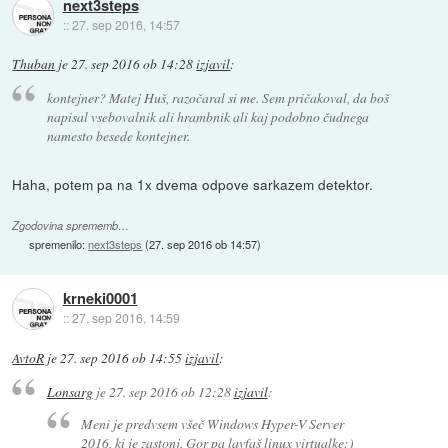
next3steps
::
27. sep 2016, 14:57
Thuban
je
27. sep 2016 ob 14:28
izjavil
:
kontejner? Matej Huš, razočaral si me. Sem pričakoval, da boš
napisal vsebovalnik ali hrambnik ali kaj podobno čudnega
namesto besede kontejner.
Haha, potem pa na 1x dvema odpove sarkazem detektor.
Zgodovina sprememb…
spremenilo:
next3steps
(
27. sep 2016 ob 14:57
)
krneki0001
::
27. sep 2016, 14:59
AvtoR
je
27. sep 2016 ob 14:55
izjavil
:
Lonsarg
je
27. sep 2016 ob 12:28
izjavil
:
Meni je predvsem všeč Windows Hyper-V Server
2016, ki je zastonj. Gor pa lavfaš linux virtualke:)