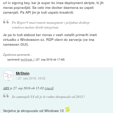
url in signing key, kar je super ko imas deployment skripte, ki jih
moras popravljati. Se celo ime docker daemona so uspeli
zamenjati. Pa API jim je tudi uspelo breakniti.
Pri Hyper-V imaš remote managment z poljubne desktop
windows mašine direkt integriran.
Je pa to tudi slabost ker moras v vseh ostalih primerih imeti
virtualko z Windowsom oz. RDP client do serverja (ce ima
namescen GUI).
Zgodovina sprememb…
spremenil:
techfreak :)
(
27. sep 2016 ob 17:48
)
MrStein
::
27. sep 2016, 18:02
ABX
je
27. sep 2016 ob 15:02
izjavil
:
So zamenjali UI ali je še vedno skropucalo od 2012?
Verjetno je skropucalo od Windows 10