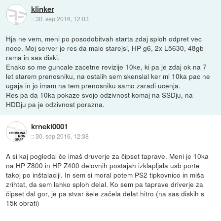
klinker
::
30. sep 2016, 12:03
Hja ne vem, meni po posodobitvah starta zdaj sploh odpret vec
noce. Moj server je res da malo starejsi, HP g6, 2x L5630, 48gb
rama in sas diski.
Enako so me guncale zacetne revizije 10ke, ki pa je zdaj ok na 7
let starem prenosniku, na ostalih sem skenslal ker mi 10ka pac ne
ugaja in jo imam na tem prenosniku samo zaradi ucenja.
Res pa da 10ka pokaze svojo odzivnost komaj na SSDju, na
HDDju pa je odzivnost porazna.
krneki0001
::
30. sep 2016, 12:38
A si kaj pogledal če imaš druverje za čipset taprave. Meni je 10ka
na HP Z800 in HP Z400 delovnih postajah izklapljala usb porte
takoj po inštalaciji. In sem si moral potem PS2 tipkovnico in miša
zrihtat, da sem lahko sploh delal. Ko sem pa taprave driverje za
čipset dal gor, je pa stvar šele začela delat hitro (na sas diskih s
15k obrati)