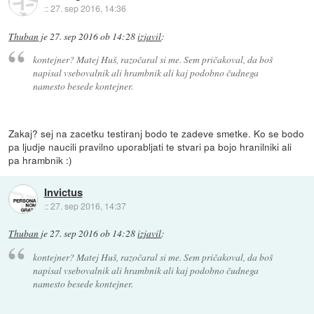
::
27. sep 2016, 14:36
Thuban
je
27. sep 2016 ob 14:28
izjavil
:
kontejner? Matej Huš, razočaral si me. Sem pričakoval, da boš
napisal vsebovalnik ali hrambnik ali kaj podobno čudnega
namesto besede kontejner.
Zakaj? sej na zacetku testiranj bodo te zadeve smetke. Ko se bodo
pa ljudje naucili pravilno uporabljati te stvari pa bojo hranilniki ali
pa hrambnik :)
Invictus
::
27. sep 2016, 14:37
Thuban
je
27. sep 2016 ob 14:28
izjavil
:
kontejner? Matej Huš, razočaral si me. Sem pričakoval, da boš
napisal vsebovalnik ali hrambnik ali kaj podobno čudnega
namesto besede kontejner.