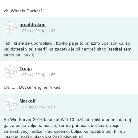
vir:
What is Docker?
greatdrakon
::
27. sep 2016, 11:20
Tisti, ki ste že uporabljali... Koliko pa je to prijazno uporabniku, so
kaj doteral v tej smeri? na začetku je bil namreč sitno (testiral sem
samo na linuxu)...
Truga
::
27. sep 2016, 11:57
Uh....... Docker engine. Yikes.
Markoff
::
27. sep 2016, 12:21
Bo Win Server 2016 tako kot Win 10 težil administratorjem, da naj
ga za božjo voljo namestijo, ker da prinaša izboljšave, večjo
varnost, večji nadzor nad opremo, boljšo kompatibilnost, hitrejši
internet, boljšo plačo kot 2012 blablabla?