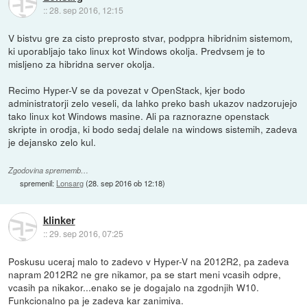
::
28. sep 2016, 12:15
V bistvu gre za cisto preprosto stvar, podppra hibridnim sistemom,
ki uporabljajo tako linux kot Windows okolja. Predvsem je to
misljeno za hibridna server okolja.
Recimo Hyper-V se da povezat v OpenStack, kjer bodo
administratorji zelo veseli, da lahko preko bash ukazov nadzorujejo
tako linux kot Windows masine. Ali pa raznorazne openstack
skripte in orodja, ki bodo sedaj delale na windows sistemih, zadeva
je dejansko zelo kul.
Zgodovina sprememb…
spremenil:
Lonsarg
(
28. sep 2016 ob 12:18
)
klinker
::
29. sep 2016, 07:25
Poskusu uceraj malo to zadevo v Hyper-V na 2012R2, pa zadeva
napram 2012R2 ne gre nikamor, pa se start meni vcasih odpre,
vcasih pa nikakor...enako se je dogajalo na zgodnjih W10.
Funkcionalno pa je zadeva kar zanimiva.