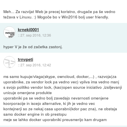
Meh... Za razvijat Web je precej koristno, drugače pa še vedno
težava v Linuxu. :) Mogoče bo v Win2016 bolj user friendly.
krneki0001
::
27. sep 2016, 12:36
hyper V je že od začetka zastonj.
trnvpeti
::
27. sep 2016, 12:42
ms samo kupuje/vlaga(skype, owncloud, docker,...) , razvoja(za
uporabnike, za vendor lock pa vedno vec) vpliva ima vedno manj
s svojo politiko vendor lock, (kao)open source iniciativo ,izsiljevanji
unicuje omenjene produkte
uporabniki pa se vedno bolj zavedajo nevarnosti omenjene
koorporacije in iscejo alternative, ki jih je vedno vec
kontejnerji so ze nekaj casa uporabni(kdor pac zna), ne obstaja
samo docker engine in ob prestopu
meje se lahko docker uporabniki preusmerijo kam drugam