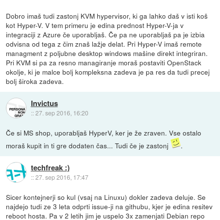
Dobro imaš tudi zastonj KVM hypervisor, ki ga lahko daš v isti koš
kot Hyper-V. V tem primeru je edina prednost Hyper-V-ja v
integraciji z Azure če uporabljaš. Če pa ne uporabljaš pa je izbia
odvisna od tega z čim znaš lažje delat. Pri Hyper-V imaš remote
managment z poljubne desktop windows mašine direkt integriran.
Pri KVM si pa za resno managiranje moraš postaviti OpenStack
okolje, ki je malce bolj kompleksna zadeva je pa res da tudi precej
bolj široka zadeva.
Invictus
::
27. sep 2016, 16:20
Če si MS shop, uporabljaš HyperV, ker je že zraven. Vse ostalo
moraš kupit in ti gre dodaten čas... Tudi če je zastonj
.
techfreak :)
::
27. sep 2016, 17:47
Sicer kontejnerji so kul (vsaj na Linuxu) dokler zadeva deluje. Se
najdejo tudi ze 3 leta odprti issue-ji na githubu, kjer je edina resitev
reboot hosta. Pa v 2 letih jim je uspelo 3x zamenjati Debian repo