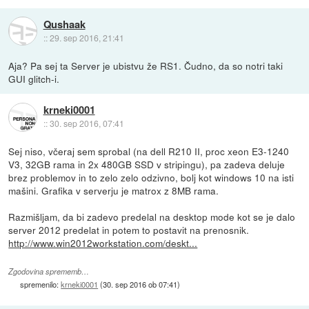
Qushaak
::
29. sep 2016, 21:41
Aja? Pa sej ta Server je ubistvu že RS1. Čudno, da so notri taki
GUI glitch-i.
krneki0001
::
30. sep 2016, 07:41
Sej niso, včeraj sem sprobal (na dell R210 II, proc xeon E3-1240
V3, 32GB rama in 2x 480GB SSD v stripingu), pa zadeva deluje
brez problemov in to zelo zelo odzivno, bolj kot windows 10 na isti
mašini. Grafika v serverju je matrox z 8MB rama.
Razmišljam, da bi zadevo predelal na desktop mode kot se je dalo
server 2012 predelat in potem to postavit na prenosnik.
http://www.win2012workstation.com/deskt...
Zgodovina sprememb…
spremenilo:
krneki0001
(
30. sep 2016 ob 07:41
)