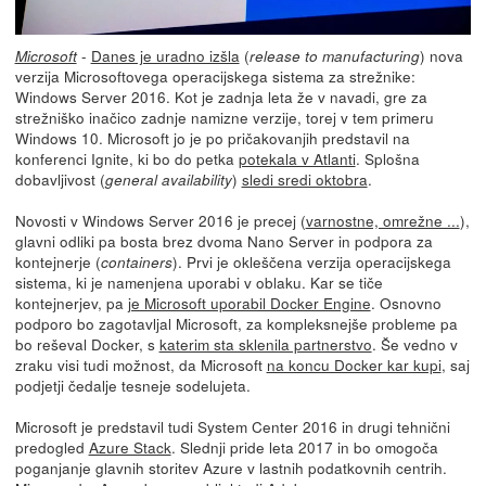
-
Danes je uradno izšla
(
) nova
Microsoft
release to manufacturing
verzija Microsoftovega operacijskega sistema za strežnike:
Windows Server 2016. Kot je zadnja leta že v navadi, gre za
strežniško inačico zadnje namizne verzije, torej v tem primeru
Windows 10. Microsoft jo je po pričakovanjih predstavil na
konferenci Ignite, ki bo do petka
potekala v Atlanti
. Splošna
dobavljivost (
)
sledi sredi oktobra
.
general availability
Novosti v Windows Server 2016 je precej (
varnostne, omrežne ...
),
glavni odliki pa bosta brez dvoma Nano Server in podpora za
kontejnerje (
). Prvi je okleščena verzija operacijskega
containers
sistema, ki je namenjena uporabi v oblaku. Kar se tiče
kontejnerjev, pa
je Microsoft uporabil Docker Engine
. Osnovno
podporo bo zagotavljal Microsoft, za kompleksnejše probleme pa
bo reševal Docker, s
katerim sta sklenila partnerstvo
. Še vedno v
zraku visi tudi možnost, da Microsoft
na koncu Docker kar kupi
, saj
podjetji čedalje tesneje sodelujeta.
Microsoft je predstavil tudi System Center 2016 in drugi tehnični
predogled
Azure Stack
. Slednji pride leta 2017 in bo omogoča
poganjanje glavnih storitev Azure v lastnih podatkovnih centrih.