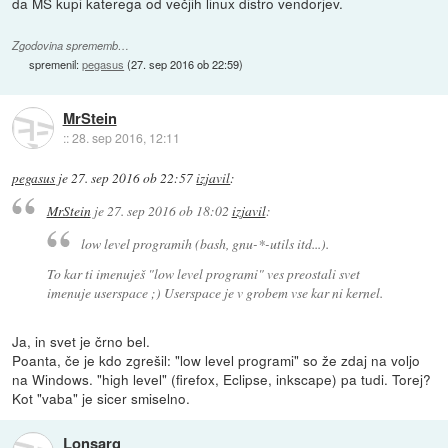
da MS kupi katerega od večjih linux distro vendorjev.
Zgodovina sprememb…
spremenil:
pegasus
(
27. sep 2016 ob 22:59
)
MrStein
::
28. sep 2016, 12:11
pegasus
je
27. sep 2016 ob 22:57
izjavil
:
MrStein
je
27. sep 2016 ob 18:02
izjavil
:
low level programih (bash, gnu-*-utils itd...).
To kar ti imenuješ "low level programi" ves preostali svet
imenuje userspace ;) Userspace je v grobem vse kar ni kernel.
Ja, in svet je črno bel.
Poanta, če je kdo zgrešil: "low level programi" so že zdaj na voljo
na Windows. "high level" (firefox, Eclipse, inkscape) pa tudi. Torej?
Kot "vaba" je sicer smiselno.
Lonsarg