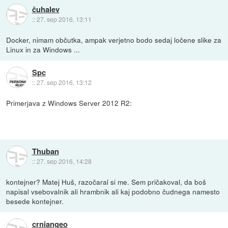
čuhalev
::
27. sep 2016, 13:11
Docker, nimam občutka, ampak verjetno bodo sedaj ločene slike za
Linux in za Windows ...
Spc
::
27. sep 2016, 13:12
Primerjava z Windows Server 2012 R2:
Thuban
::
27. sep 2016, 14:28
kontejner? Matej Huš, razočaral si me. Sem pričakoval, da boš
napisal vsebovalnik ali hrambnik ali kaj podobno čudnega namesto
besede kontejner.
crniangeo