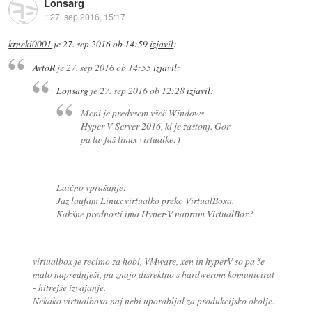
Lonsarg
::
27. sep 2016, 15:17
krneki0001
je
27. sep 2016 ob 14:59
izjavil
:
AvtoR
je
27. sep 2016 ob 14:55
izjavil
:
Lonsarg
je
27. sep 2016 ob 12:28
izjavil
:
Meni je predvsem všeč Windows
Hyper-V Server 2016, ki je zastonj. Gor
pa lavfaš linux virtualke:)
Laično vprašanje:
Jaz laufam Linux virtualko preko VirtualBoxa.
Kakšne prednosti ima Hyper-V napram VirtualBox?
virtualbox je recimo za hobi, VMware, xen in hyperV so pa že
malo naprednješi, pa znajo disrektno s hardwerom komunicirat
- hitrejše izvajanje.
Nekako virtualboxa naj nebi uporabljal za produkcijsko okolje.