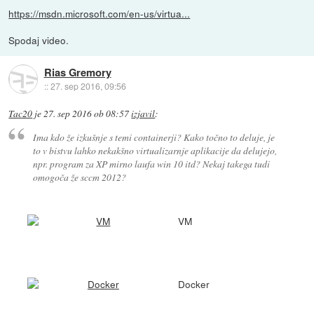
https://msdn.microsoft.com/en-us/virtua...
Spodaj video.
Rias Gremory
::
27. sep 2016, 09:56
Tac20
je
27. sep 2016 ob 08:57
izjavil
:
Ima kdo že izkušnje s temi containerji? Kako točno to deluje, je
to v bistvu lahko nekakšno virtualizarnje aplikacije da delujejo,
npr. program za XP mirno laufa win 10 itd? Nekaj takega tudi
omogoča že sccm 2012?
VM
Docker