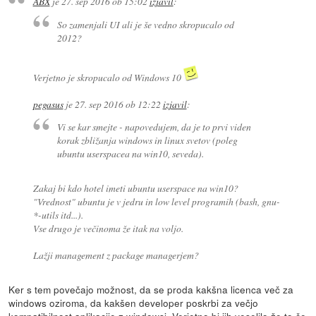
ABX
je
27. sep 2016 ob 15:02
izjavil
:
So zamenjali UI ali je še vedno skropucalo od
2012?
Verjetno je skropucalo od Windows 10
pegasus
je
27. sep 2016 ob 12:22
izjavil
:
Vi se kar smejte - napovedujem, da je to prvi viden
korak zbližanja windows in linux svetov (poleg
ubuntu userspacea na win10, seveda).
Zakaj bi kdo hotel imeti ubuntu userspace na win10?
"Vrednost" ubuntu je v jedru in low level programih (bash, gnu-
*-utils itd...).
Vse drugo je večinoma že itak na voljo.
Lažji management z package managerjem?
Ker s tem povečajo možnost, da se proda kakšna licenca več za
windows oziroma, da kakšen developer poskrbi za večjo