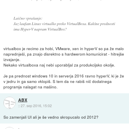
Laično vprašanje:
Jaz laufam Linux virtualko preko VirtualBoxa. Kakšne prednosti
ima Hyper-V napram VirtualBox?
virtualbox je recimo za hobi, VMware, xen in hyperV so pa že malo
naprednješi, pa znajo disrektno s hardwerom komunicirat - hitrejše
izvajanje.
Nekako virtualboxa naj nebi uporabljal za produkcijsko okolje.
Je pa prednost windows 10 in serverja 2016 ravno hyperV, ki je že
v jedru in ga samo vklopiš. S tem da ne rabiš nič dodatnega
programja nalagat na mašino.
ABX
::
27. sep 2016, 15:02
So zamenjali UI ali je še vedno skropucalo od 2012?