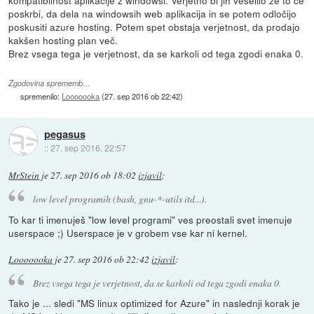
kompatibilnost aplikacije z windowsi. Verjetno bi jih veselilo že to če
poskrbi, da dela na windowsih web aplikacija in se potem odločijo
poskusiti azure hosting. Potem spet obstaja verjetnost, da prodajo
kakšen hosting plan več.
Brez vsega tega je verjetnost, da se karkoli od tega zgodi enaka 0.
Zgodovina sprememb…
spremenilo:
Looooooka
(
27. sep 2016 ob 22:42
)
pegasus
::
27. sep 2016, 22:57
MrStein
je
27. sep 2016 ob 18:02
izjavil
:
low level programih (bash, gnu-*-utils itd...).
To kar ti imenuješ "low level programi" ves preostali svet imenuje
userspace ;) Userspace je v grobem vse kar ni kernel.
Looooooka
je
27. sep 2016 ob 22:42
izjavil
:
Brez vsega tega je verjetnost, da se karkoli od tega zgodi enaka 0.
Tako je ... sledi "MS linux optimized for Azure" in naslednji korak je