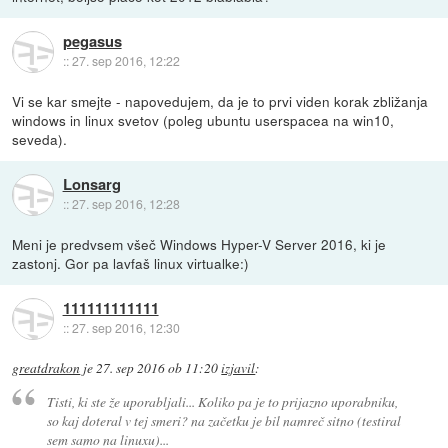
pegasus
::
27. sep 2016, 12:22
Vi se kar smejte - napovedujem, da je to prvi viden korak zbližanja
windows in linux svetov (poleg ubuntu userspacea na win10,
seveda).
Lonsarg
::
27. sep 2016, 12:28
Meni je predvsem všeč Windows Hyper-V Server 2016, ki je
zastonj. Gor pa lavfaš linux virtualke:)
111111111111
::
27. sep 2016, 12:30
greatdrakon
je
27. sep 2016 ob 11:20
izjavil
:
Tisti, ki ste že uporabljali... Koliko pa je to prijazno uporabniku,
so kaj doteral v tej smeri? na začetku je bil namreč sitno (testiral
sem samo na linuxu)...