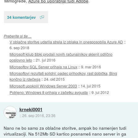
Mimogrede,
Azure bo uporabljal tudi Adobe
.
34 komentarjev
Preberite si še…
V oblačne storitve udarila strela iz oblaka in onesposobila Azure AD
::
6. sep 2018
Microsoft kljub šibki prodaji novih računalnikov sklenil odlično
poslovno leto
::
21. jul 2016
Microsoftov SQL Server prihaja na Linux
::
9. mar 2016
Microsoftovi rezultati solidni: padec prihodkov, rast dobička, Bing
končno iz rdečega
::
24. okt 2015
Microsoft upokojil Windows Server 2003
::
14. jul 2015
Potrjeno: Windows 8 prihaja v začetku avgusta
::
9. jul 2012
krneki0001
::
26. sep 2016, 23:36
Nano ne bo samo za oblačne storitve, ampak bo namenjen tudi
virtualizaciji. Na 512Mb SD kartico posnameš nano server in ga