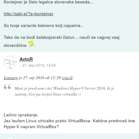
Kontejner je čisto legalna slovenska beseda...
http://sskj.si/?s=kontejner
So tvoje variante bistveno bolj napačne...
Tako da ne bodi šalabajzerski čistun... nauči se najprej vsaj
slovenščine
.
AvtoR
::
27. sep 2016, 14:55
Lonsarg
je
27. sep 2016 ob 12:28
izjavil
:
Meni je predvsem všeč Windows Hyper-V Server 2016, ki je
zastonj. Gor pa lavfaš linux virtualke:)
Laično vprašanje:
Jaz laufam Linux virtualko preko VirtualBoxa. Kakšne prednosti ima
Hyper-V napram VirtualBox?