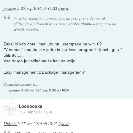
pegasus
je
27. sep 2016 ob 12:22
izjavil
:
Vi se kar smejte - napovedujem, da je to prvi viden korak
zbližanja windows in linux svetov (poleg ubuntu userspacea na
win10, seveda).
Zakaj bi kdo hotel imeti ubuntu userspace na win10?
"Vrednost" ubuntu je v jedru in low level programih (bash, gnu-*-
utils itd...).
Vse drugo je večinoma že itak na voljo.
Lažji management z package managerjem?
Zgodovina sprememb…
spremenil:
MrStein
(
27. sep 2016 ob 18:04
)
Looooooka
::
27. sep 2016, 22:42
MrStein
je
27. sep 2016 ob 18:02
izjavil
: