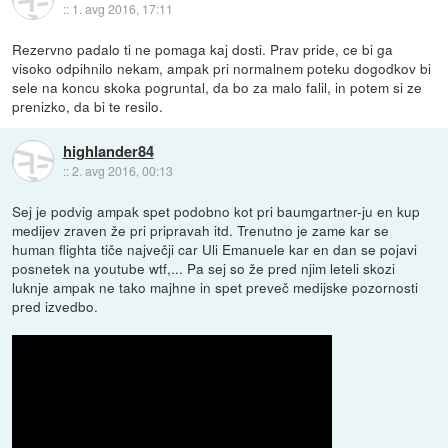
::
1. avg 2016, 17:11
Rezervno padalo ti ne pomaga kaj dosti. Prav pride, ce bi ga
visoko odpihnilo nekam, ampak pri normalnem poteku dogodkov bi
sele na koncu skoka pogruntal, da bo za malo falil, in potem si ze
prenizko, da bi te resilo.
highlander84
::
2. avg 2016, 00:13
Sej je podvig ampak spet podobno kot pri baumgartner-ju en kup
medijev zraven že pri pripravah itd. Trenutno je zame kar se
human flighta tiče največji car Uli Emanuele kar en dan se pojavi
posnetek na youtube wtf,... Pa sej so že pred njim leteli skozi
luknje ampak ne tako majhne in spet preveč medijske pozornosti
pred izvedbo.