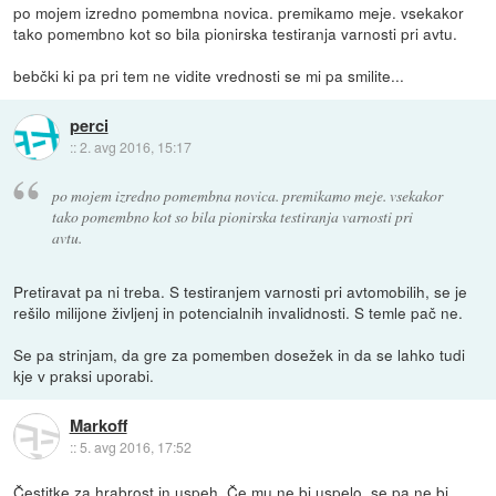
po mojem izredno pomembna novica. premikamo meje. vsekakor
tako pomembno kot so bila pionirska testiranja varnosti pri avtu.
bebčki ki pa pri tem ne vidite vrednosti se mi pa smilite...
perci
::
2. avg 2016, 15:17
po mojem izredno pomembna novica. premikamo meje. vsekakor
tako pomembno kot so bila pionirska testiranja varnosti pri
avtu.
Pretiravat pa ni treba. S testiranjem varnosti pri avtomobilih, se je
rešilo milijone življenj in potencialnih invalidnosti. S temle pač ne.
Se pa strinjam, da gre za pomemben dosežek in da se lahko tudi
kje v praksi uporabi.
Markoff
::
5. avg 2016, 17:52
Čestitke za hrabrost in uspeh. Če mu ne bi uspelo, se pa ne bi