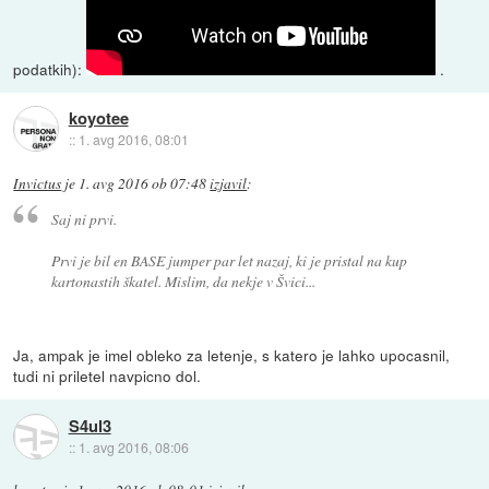
podatkih):
.
koyotee
::
1. avg 2016, 08:01
Invictus
je
1. avg 2016 ob 07:48
izjavil
:
Saj ni prvi.
Prvi je bil en BASE jumper par let nazaj, ki je pristal na kup
kartonastih škatel. Mislim, da nekje v Švici...
Ja, ampak je imel obleko za letenje, s katero je lahko upocasnil,
tudi ni priletel navpicno dol.
S4ul3
::
1. avg 2016, 08:06