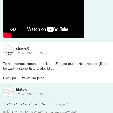
shadeX
::
2. avg 2016, 00:29
To ni hrabrost, ampak debilizem. Zdej se mu je izšlo, naslednjič se
bo zabil v steno tiste skale. Idiot.
Sicer pa +1 za velika jajca.
tikitoki
::
2. avg 2016, 10:36
111111111111
je
31. jul 2016 ob 23:48
izjavil
:
Uff... Kaj bi dal da bi lahko jaz tut naredil skok.