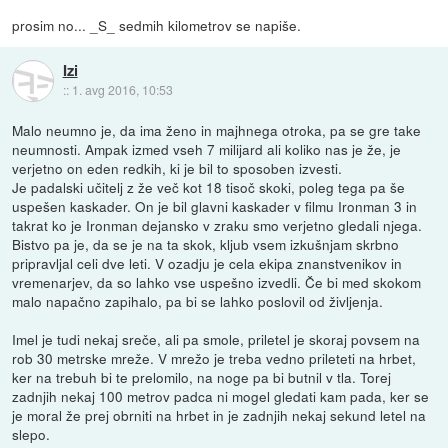
prosim no... _S_ sedmih kilometrov se napiše.
Izi
::
1. avg 2016, 10:53
Malo neumno je, da ima ženo in majhnega otroka, pa se gre take
neumnosti. Ampak izmed vseh 7 milijard ali koliko nas je že, je
verjetno on eden redkih, ki je bil to sposoben izvesti.
Je padalski učitelj z že več kot 18 tisoč skoki, poleg tega pa še
uspešen kaskader. On je bil glavni kaskader v filmu Ironman 3 in
takrat ko je Ironman dejansko v zraku smo verjetno gledali njega.
Bistvo pa je, da se je na ta skok, kljub vsem izkušnjam skrbno
pripravljal celi dve leti. V ozadju je cela ekipa znanstvenikov in
vremenarjev, da so lahko vse uspešno izvedli. Če bi med skokom
malo napačno zapihalo, pa bi se lahko poslovil od življenja.
Imel je tudi nekaj sreče, ali pa smole, priletel je skoraj povsem na
rob 30 metrske mreže. V mrežo je treba vedno prileteti na hrbet,
ker na trebuh bi te prelomilo, na noge pa bi butnil v tla. Torej
zadnjih nekaj 100 metrov padca ni mogel gledati kam pada, ker se
je moral že prej obrniti na hrbet in je zadnjih nekaj sekund letel na
slepo.