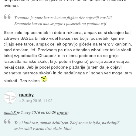
aviona).
Trenutno je zame kar se human flighta tiče največji car Uli
Emanuele kar en dan se pojavi posnetek na youtube wtf
Sicer zelo lep posnetek in dobra reklama, ampak ce si slucajno kaj
zdraven BASEa bi hitro videl kaksen se boljsi posnetek, kjer ne
ciljajo ene tarce, ampak cel elt opravijo glčede na teren; v kanjonih,
med drevjem, itd. Predvsem pa niso attention whori ker takile videii
takoj vzpodbudijo Chuapoiz-e in njemu podobne da se grejo
razpestta na isko skalo, ki jo potem (logicno) policija zapre vsaj za
nekaj casa. Jeb je pocel podobne pizdarije (s tem da je objavil
posnetke nesrece skoka) in do nadaljnega ni noben vec mogel tam
skakati. Res zakon
gumby
::
2. avg 2016, 11:02
shadeX
je
2. avg 2016 ob 00:29
izjavil
:
To ni hrabrost, ampak debilizem. Zdej se mu je izšlo, naslednjič
se bo zabil v steno tiste skale. Idiot.