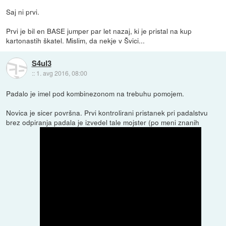
Saj ni prvi.
Prvi je bil en BASE jumper par let nazaj, ki je pristal na kup
kartonastih škatel. Mislim, da nekje v Švici...
S4ul3
::
1. avg 2016, 08:00
Padalo je imel pod kombinezonom na trebuhu pomojem.
Novica je sicer površna. Prvi kontrolirani pristanek pri padalstvu
brez odpiranja padala je izvedel tale mojster (po meni znanih