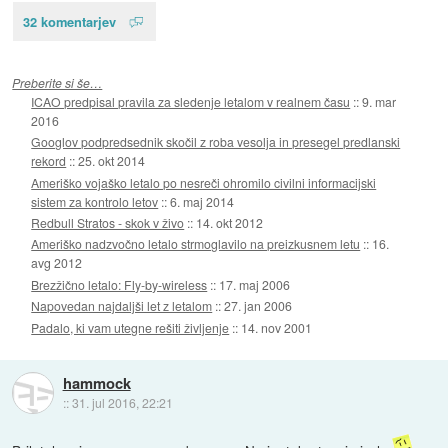
32 komentarjev
Preberite si še…
ICAO predpisal pravila za sledenje letalom v realnem času
::
9. mar
2016
Googlov podpredsednik skočil z roba vesolja in presegel predlanski
rekord
::
25. okt 2014
Ameriško vojaško letalo po nesreči ohromilo civilni informacijski
sistem za kontrolo letov
::
6. maj 2014
Redbull Stratos - skok v živo
::
14. okt 2012
Ameriško nadzvočno letalo strmoglavilo na preizkusnem letu
::
16.
avg 2012
Brezžično letalo: Fly-by-wireless
::
17. maj 2006
Napovedan najdaljši let z letalom
::
27. jan 2006
Padalo, ki vam utegne rešiti življenje
::
14. nov 2001
hammock
::
31. jul 2016, 22:21