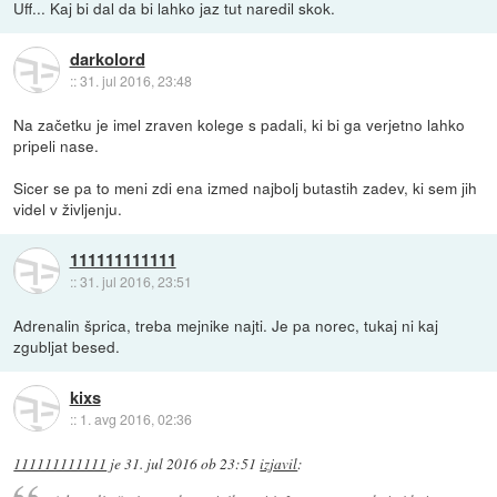
Uff... Kaj bi dal da bi lahko jaz tut naredil skok.
darkolord
::
31. jul 2016, 23:48
Na začetku je imel zraven kolege s padali, ki bi ga verjetno lahko
pripeli nase.
Sicer se pa to meni zdi ena izmed najbolj butastih zadev, ki sem jih
videl v življenju.
111111111111
::
31. jul 2016, 23:51
Adrenalin šprica, treba mejnike najti. Je pa norec, tukaj ni kaj
zgubljat besed.
kixs
::
1. avg 2016, 02:36
111111111111
je
31. jul 2016 ob 23:51
izjavil
: