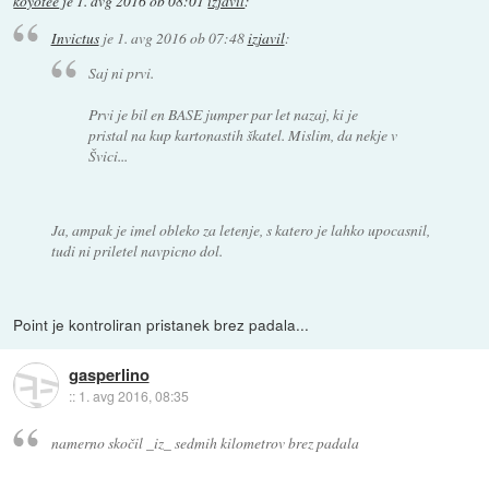
koyotee
je
1. avg 2016 ob 08:01
izjavil
:
Invictus
je
1. avg 2016 ob 07:48
izjavil
:
Saj ni prvi.
Prvi je bil en BASE jumper par let nazaj, ki je
pristal na kup kartonastih škatel. Mislim, da nekje v
Švici...
Ja, ampak je imel obleko za letenje, s katero je lahko upocasnil,
tudi ni priletel navpicno dol.
Point je kontroliran pristanek brez padala...
gasperlino
::
1. avg 2016, 08:35
namerno skočil _iz_ sedmih kilometrov brez padala