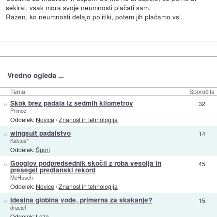
sekiral, vsak mora svoje neumnosti plačati sam.
Razen, ko neumnosti delajo politiki, potem jih plačamo vsi.
Vredno ogleda ...
Tema
Sporočila
»
Skok brez padala iz sedmih kilometrov
32
Primoz
Oddelek:
Novice
/
Znanost in tehnologija
»
wingsuit padalstvo
14
Kaktus"
Oddelek:
Šport
»
Googlov podpredsednik skočil z roba vesolja in
45
presegel predlanski rekord
McHusch
Oddelek:
Novice
/
Znanost in tehnologija
»
Idealna globina vode, primerna za skakanje?
15
draciel
Oddelek:
Loža