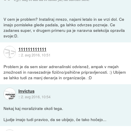
V cem je problem? Instaliraj mrezo, najami letalo in se vrzi dol. Ce
imajo pomisleke glede padala, ga lahko odvrzes pozneje. Ce
zadanes super, v drugem primeru pa je naravna selekcija opravila
svoje:D.
111111111111
::
2. avg 2016, 10:51
Problem je da sem sicer adrenalinski odvisnež, ampak v mejah
zmožnosti in navsezadnje fizično/psihične pripravljenosti. :) Ubijem
se lahko tudi za manj denarja in organizacije. :D
Invictus
::
2. avg 2016, 10:54
Nekaj kaj moralizirate okoli tega.
Ljudje imajo tudi pravico, da se ubijejo, če tako hočejo...