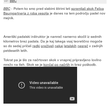
vir:
BBC
- Potem ko smo pred slabimi štirimi leti
spremljali skok Felixa
BBC
Baumgartnerja z roba vesolja
je danes na tem področju padel nov
mejnik.
Ameriški padalski inštruktor je namreč namerno skočil iz sedmih
kilometrov brez padala. Da je kaj takega vsaj teoretično mogoče
so do sedaj pričali
redki
preživeli
nekaj
letalskih
nesreč
v zadnjih
petdesetih letih.
Tokrat pa je šlo za načrtovan skok v vnaprej pripravljeno lovilno
mrežo na tleh. Skok se je
končal po načrtih
in brez poškodb.