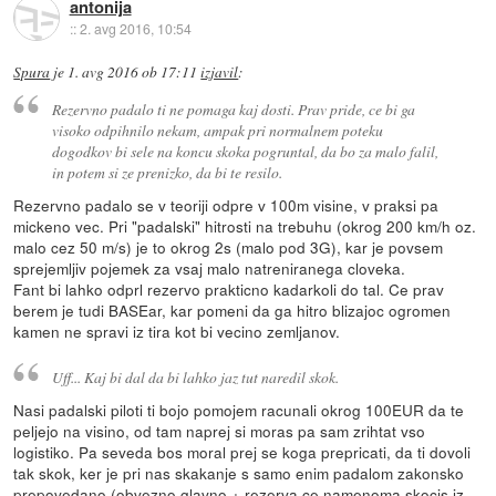
antonija
::
2. avg 2016, 10:54
Spura
je
1. avg 2016 ob 17:11
izjavil
:
Rezervno padalo ti ne pomaga kaj dosti. Prav pride, ce bi ga
visoko odpihnilo nekam, ampak pri normalnem poteku
dogodkov bi sele na koncu skoka pogruntal, da bo za malo falil,
in potem si ze prenizko, da bi te resilo.
Rezervno padalo se v teoriji odpre v 100m visine, v praksi pa
mickeno vec. Pri "padalski" hitrosti na trebuhu (okrog 200 km/h oz.
malo cez 50 m/s) je to okrog 2s (malo pod 3G), kar je povsem
sprejemljiv pojemek za vsaj malo natreniranega cloveka.
Fant bi lahko odprl rezervo prakticno kadarkoli do tal. Ce prav
berem je tudi BASEar, kar pomeni da ga hitro blizajoc ogromen
kamen ne spravi iz tira kot bi vecino zemljanov.
Uff... Kaj bi dal da bi lahko jaz tut naredil skok.
Nasi padalski piloti ti bojo pomojem racunali okrog 100EUR da te
peljejo na visino, od tam naprej si moras pa sam zrihtat vso
logistiko. Pa seveda bos moral prej se koga prepricati, da ti dovoli
tak skok, ker je pri nas skakanje s samo enim padalom zakonsko
prepovedano (obvezno glavno + rezerva ce namenoma skocis iz