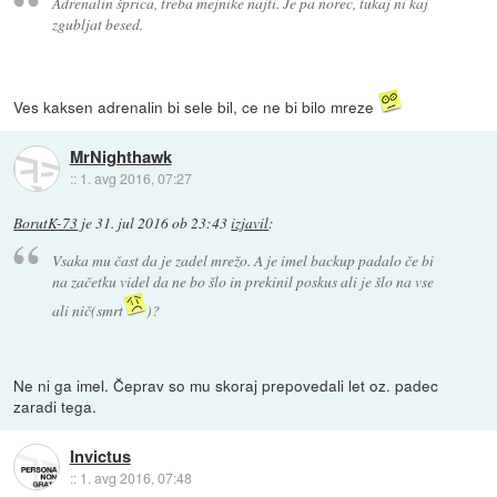
Adrenalin šprica, treba mejnike najti. Je pa norec, tukaj ni kaj
zgubljat besed.
Ves kaksen adrenalin bi sele bil, ce ne bi bilo mreze
MrNighthawk
::
1. avg 2016, 07:27
BorutK-73
je
31. jul 2016 ob 23:43
izjavil
:
Vsaka mu čast da je zadel mrežo. A je imel backup padalo če bi
na začetku videl da ne bo šlo in prekinil poskus ali je šlo na vse
ali nič(smrt
)?
Ne ni ga imel. Čeprav so mu skoraj prepovedali let oz. padec
zaradi tega.
Invictus
::
1. avg 2016, 07:48