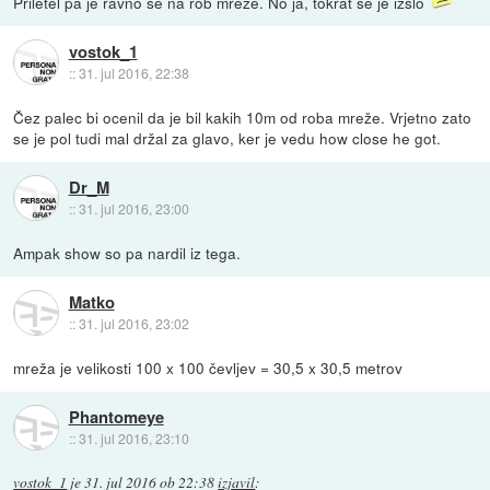
Priletel pa je ravno se na rob mreze. No ja, tokrat se je izslo
vostok_1
::
31. jul 2016, 22:38
Čez palec bi ocenil da je bil kakih 10m od roba mreže. Vrjetno zato
se je pol tudi mal držal za glavo, ker je vedu how close he got.
Dr_M
::
31. jul 2016, 23:00
Ampak show so pa nardil iz tega.
Matko
::
31. jul 2016, 23:02
mreža je velikosti 100 x 100 čevljev = 30,5 x 30,5 metrov
Phantomeye
::
31. jul 2016, 23:10
vostok_1
je
31. jul 2016 ob 22:38
izjavil
: