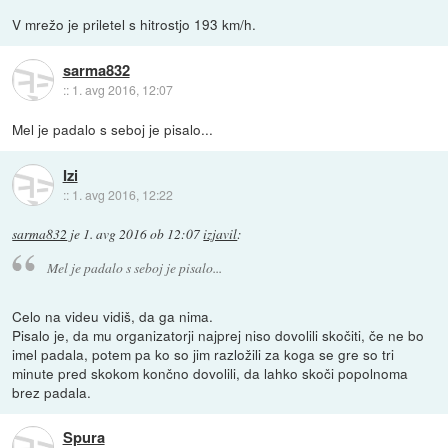
V mrežo je priletel s hitrostjo 193 km/h.
sarma832
::
1. avg 2016, 12:07
Mel je padalo s seboj je pisalo...
Izi
::
1. avg 2016, 12:22
sarma832
je
1. avg 2016 ob 12:07
izjavil
:
Mel je padalo s seboj je pisalo...
Celo na videu vidiš, da ga nima.
Pisalo je, da mu organizatorji najprej niso dovolili skočiti, če ne bo
imel padala, potem pa ko so jim razložili za koga se gre so tri
minute pred skokom končno dovolili, da lahko skoči popolnoma
brez padala.
Spura