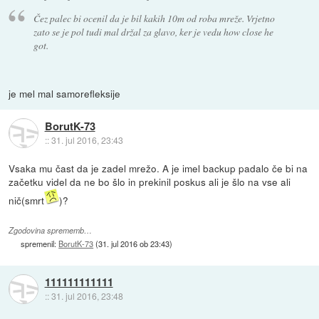
Čez palec bi ocenil da je bil kakih 10m od roba mreže. Vrjetno
zato se je pol tudi mal držal za glavo, ker je vedu how close he
got.
je mel mal samorefleksije
BorutK-73
::
31. jul 2016, 23:43
Vsaka mu čast da je zadel mrežo. A je imel backup padalo če bi na
začetku videl da ne bo šlo in prekinil poskus ali je šlo na vse ali
nič(smrt
)?
Zgodovina sprememb…
spremenil:
BorutK-73
(
31. jul 2016 ob 23:43
)
111111111111
::
31. jul 2016, 23:48