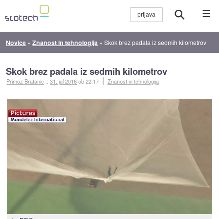
☰
Novice
»
Znanost in tehnologija
»
Skok brez padala iz sedmih kilometrov
Skok brez padala iz sedmih kilometrov
Primoz Bratanic
::
31. jul 2016
ob 22:17
Znanost in tehnologija