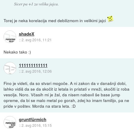
Sicer pa +1 za velika jajca.
Torej je neka korelacija med debilizmom in velikimi jajci
shadeX
::
2. avg 2016, 11:21
Nekako tako :)
111111111111
::
2. avg 2016, 12:06
Fino je videti, da so stvari mogoče. A ni zakon da v današnji dobi,
lahko vidiš da se da skočit iz letala in pristati v mreži, skočiti iz roba
vesolja. Noro. Včasih mi je žal, da nisem nabavil še base jump
opreme, da bi se malo metal po gorah, zdej ko imam familijo, pa ne
pride v poštev. Morda na stara leta. :D
gruntfürmich
::
2. avg 2016, 15:15