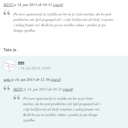
St235
je
14. jun 2013 ob 10:31
izjavil
:
Pri novi generaciji te razlike ne bo in je čisto možno, da bo ps4
praktično isti špil poganjal ali v višji ločljivosti ali bolj verjetno
z nekaj frami več. Kolk bo pa ta razlika vidna v praksi je pa
druga zgodba.
Tako je.
mn
::
14. jun 2013, 13:40
galu
je
14. jun 2013 ob 12:36
izjavil
:
St235
je
14. jun 2013 ob 10:31
izjavil
:
Pri novi generaciji te razlike ne bo in je čisto
možno, da bo ps4 praktično isti špil poganjal ali v
višji ločljivosti ali bolj verjetno z nekaj frami več.
Kolk bo pa ta razlika vidna v praksi je pa druga
zgodba.