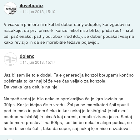
iloveboobz
::
11. jun 2013, 15:10
V vsakem primeru ni nikol bit dober early adopter, ker zgodovina
nazakuje, da prvi primerki konzol nikol niso bli kej prida (ps1 - šrot
cd, ps2 enako, ps3 ylod, xbox rrod itd..). Je dober počakat vsaj na
kako revizijo in da se morebitne težave pojavijo..
dolenc
::
11. jun 2013, 15:17
Jaz bi sam še tole dodal. Tale generacija konzol bo(upam) končno
poštimala to kar naj bi že ves čas veljalo za konzole.
Da vsaka igra deluje na njej.
Namreč sedaj je bilo nekako sprejemljivo če je igra lavfala na
30fps. Kar je idejno čisto vredu. Žal pa se marsikateri špil spusti
pod to mejo in potem šteka in kar nekaj je takih(gta4 je bil meni
osebno najslabši) in nimaš kaj narest, neoptimizirana jajca. Sedaj
so to mero prestavili na 60fps, tudi če bo nekaj malega padca, se
to ne bi smelo čutit, tako da super, saj nekaj kjer niso nazadovali.