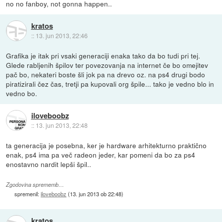
no no fanboy, not gonna happen..
kratos
::
13. jun 2013, 22:46
Grafika je itak pri vsaki generaciji enaka tako da bo tudi pri tej.
Glede rabljenih špilov ter povezovanja na internet če bo omejitev
pač bo, nekateri boste šli jok pa na drevo oz. na ps4 drugi bodo
piratizirali čez čas, tretji pa kupovali org špile... tako je vedno blo in
vedno bo.
iloveboobz
::
13. jun 2013, 22:48
ta generacija je posebna, ker je hardware arhitekturno praktično
enak, ps4 ima pa več radeon jeder, kar pomeni da bo za ps4
enostavno nardit lepši špil..
Zgodovina sprememb…
spremenil:
iloveboobz
(
13. jun 2013 ob 22:48
)
kratos