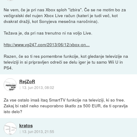
Ne vem, če je pri nas Xbox sploh "izbira". Če se ne motim bo za
večigralski del nujen Xbox Live račun (kateri je tudi več, kot
dvakrat dražji, kot Sonyjeva mesečna naročnina).
Težava je, da pri nas trenutno ni na voljo Live.
http://www.vg247.com/2013/06/12/xbox-on...
Razen, če so ti res pomembne funkcije, kot gledanje televizije na
televiziji in si pripravljen odreči se delu iger je tu samo Wii U in
PS4.
RejZoR
::
13. jun 2013, 08:02
Za vse ostalo imaš itaq SmartTV funkcije na televiziji, ki so free.
Zakaj bi rabil neko neuporabno škatlo za 500 EUR, da ti opravlja
isto delo?
kratos
::
13. jun 2013, 21:55