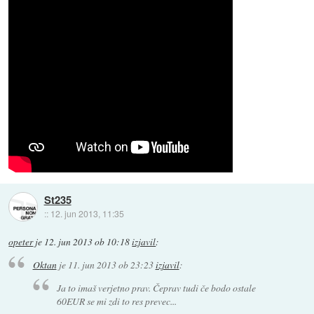
St235
::
12. jun 2013, 11:35
opeter
je
12. jun 2013 ob 10:18
izjavil
:
Oktan
je
11. jun 2013 ob 23:23
izjavil
:
Ja to imaš verjetno prav. Čeprav tudi če bodo ostale
60EUR se mi zdi to res prevec...