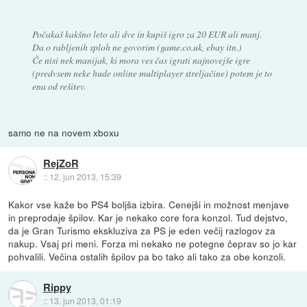
Počakaš kakšno leto ali dve in kupiš igro za 20 EUR ali manj.
Da o rabljenih sploh ne govorim (game.co.uk, ebay itn.)
Če nisi nek manijak, ki mora ves čas igrati najnovejše igre
(predvsem neke hude online multiplayer streljačine) potem je to
ena od rešitev.
samo ne na novem xboxu
RejZoR
::
12. jun 2013, 15:39
Kakor vse kaže bo PS4 boljša izbira. Cenejši in možnost menjave
in preprodaje špilov. Kar je nekako core fora konzol. Tud dejstvo,
da je Gran Turismo ekskluziva za PS je eden večij razlogov za
nakup. Vsaj pri meni. Forza mi nekako ne potegne čeprav so jo kar
pohvalili. Večina ostalih špilov pa bo tako ali tako za obe konzoli.
Rippy
::
13. jun 2013, 01:19