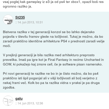
vsaj poglej kak gameplay iz e3-ja od ps4 ter xbox1, opazil boš res
ogromno razliko ja.
St235
::
14. jun 2013, 10:31
Bistvena razlika v tej generaciji konzol se bo lahko dejansko
pojavila v številu framov glede na ločljivost. Tukaj je možno, da bo
zaradi praktično identične arhitekture PS4 v prednosti zaradi večje
moči.
V prejšnji generaciji je bila razlika med arhitekturo preprosto
prevelika. Imaš pa igre kot je Final Fantasy in recimo Uncharted in
GOW, ki pokažejo kaj zmore cell, če je software pisan namensko.
Pri novi generaciji te razlike ne bo in je čisto možno, da bo ps4
praktično isti špil poganjal ali v višji ločljivosti ali bolj verjetno z
nekaj frami več. Kolk bo pa ta razlika vidna v praksi je pa druga
zgodba.
galu
::
14. jun 2013, 12:36