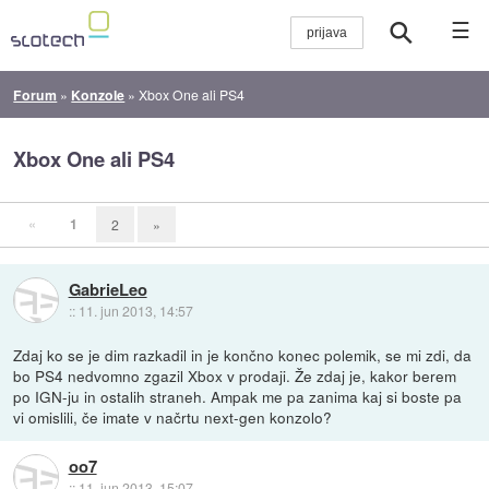
☰
Forum
»
Konzole
»
Xbox One ali PS4
Xbox One ali PS4
«
1
2
»
GabrieLeo
::
11. jun 2013, 14:57
Zdaj ko se je dim razkadil in je končno konec polemik, se mi zdi, da
bo PS4 nedvomno zgazil Xbox v prodaji. Že zdaj je, kakor berem
po IGN-ju in ostalih straneh. Ampak me pa zanima kaj si boste pa
vi omislili, če imate v načrtu next-gen konzolo?
oo7
::
11. jun 2013, 15:07