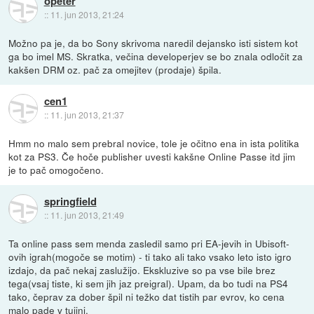
opeter
::
11. jun 2013, 21:24
Možno pa je, da bo Sony skrivoma naredil dejansko isti sistem kot
ga bo imel MS. Skratka, večina developerjev se bo znala odločit za
kakšen DRM oz. pač za omejitev (prodaje) špila.
cen1
::
11. jun 2013, 21:37
Hmm no malo sem prebral novice, tole je očitno ena in ista politika
kot za PS3. Če hoče publisher uvesti kakšne Online Passe itd jim
je to pač omogočeno.
springfield
::
11. jun 2013, 21:49
Ta online pass sem menda zasledil samo pri EA-jevih in Ubisoft-
ovih igrah(mogoče se motim) - ti tako ali tako vsako leto isto igro
izdajo, da pač nekaj zaslužijo. Ekskluzive so pa vse bile brez
tega(vsaj tiste, ki sem jih jaz preigral). Upam, da bo tudi na PS4
tako, čeprav za dober špil ni težko dat tistih par evrov, ko cena
malo pade v tujini.