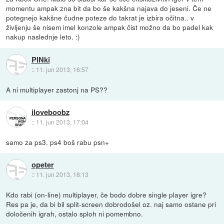
momentu ampak zna bit da bo še kakšna najava do jeseni. Če ne
potegnejo kakšne čudne poteze do takrat je izbira očitna.. v
življenju še nisem imel konzole ampak čist možno da bo padel kak
nakup naslednje leto. :)
PINki
::
11. jun 2013, 16:57
A ni multiplayer zastonj na PS??
iloveboobz
::
11. jun 2013, 17:04
samo za ps3. ps4 boš rabu psn+
opeter
::
11. jun 2013, 18:13
Kdo rabi (on-line) multiplayer, če bodo dobre single player igre?
Res pa je, da bi bil split-screen dobrodošel oz. naj samo ostane pri
določenih igrah, ostalo sploh ni pomembno.