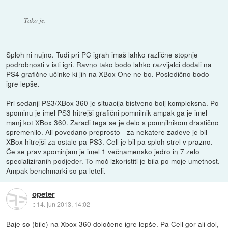
Tako je.
Sploh ni nujno. Tudi pri PC igrah imaš lahko različne stopnje
podrobnosti v isti igri. Ravno tako bodo lahko razvijalci dodali na
PS4 grafične učinke ki jih na XBox One ne bo. Posledično bodo
igre lepše.
Pri sedanji PS3/XBox 360 je situacija bistveno bolj kompleksna. Po
spominu je imel PS3 hitrejši grafični pomnilnik ampak ga je imel
manj kot XBox 360. Zaradi tega se je delo s pomnilnikom drastično
spremenilo. Ali povedano preprosto - za nekatere zadeve je bil
XBox hitrejši za ostale pa PS3. Cell je bil pa sploh strel v prazno.
Če se prav spominjam je imel 1 večnamensko jedro in 7 zelo
specializiranih podjeder. To moč izkoristiti je bila po moje umetnost.
Ampak benchmarki so pa leteli.
opeter
::
14. jun 2013, 14:02
Baje so (bile) na Xbox 360 določene igre lepše. Pa Cell gor ali dol,