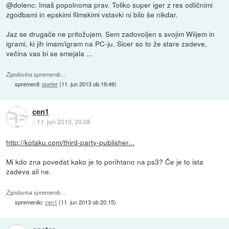
@dolenc: Imaš popolnoma prav. Toliko super iger z res odličnimi
zgodbami in epskimi filmskimi vstavki ni bilo še nikdar.
Jaz se drugače ne pritožujem. Sem zadovoljen s svojim Wiijem in
igrami, ki jih imam/igram na PC-ju. Sicer so to že stare zadeve,
večina vas bi se smejala ...
Zgodovina sprememb…
spremenil:
opeter
(
11. jun 2013 ob 19:49
)
cen1
::
11. jun 2013, 20:08
http://kotaku.com/third-party-publisher...
Mi kdo zna povedat kako je to porihtano na ps3? Če je to ista
zadeva ali ne.
Zgodovina sprememb…
spremenilo:
cen1
(
11. jun 2013 ob 20:15
)