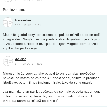
Ps4 čez 4 leta.
Berserker
::
11. jun 2013, 15:08
Nisem še gledal sony konference, ampak se mi zdi da bo on tudi
zmagovalec. Namreč večina predstavitvenih naslovov je streljačin
ki že pošteno smrdijo in multiplatform iger. Mogoče bom konzolo
kupil ko bo padla cena.
dolenc
::
11. jun 2013, 15:08
Microsoft je že večkrat tako potipal teren, da najavi nevšečne
novosti, na katere se celotna skupnost obesi, spluva in predlaga
izbolšave, potem jih pa implementirajo, tako da še je upanje
Jaz mam tko plan par let počakat, da se malo poveča nabor iger,
kakšna nova revizija konzole, padec cene, kak odklep itd.. Do
takrat pa upam da mi ps3 ne crkne :)