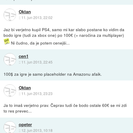
Oktan
::
11. jun 2013, 22:02
Jaz bi verjetno kupil PS4, samo mi kar slabo postane ko vidim da
bodo igre (tudi za xbox one) po 100€ (+ naročina za multiplayer)
Ni čudno, da je potem cenejši...
cen1
::
11. jun 2013, 22:45
100$ za igre je samo placeholder na Amazonu afaik.
Oktan
::
11. jun 2013, 23:23
Ja to imaš verjetno prav. Čeprav tudi če bodo ostale 60€ se mi zdi
to res prevec...
opeter
::
12. jun 2013, 10:18