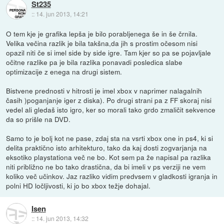
St235
::
14. jun 2013, 14:21
O tem kje je grafika lepša je bilo porabljenega še in še črnila.
Velika večina razlik je bila takšna,da jih s prostim očesom nisi
opazil niti če si imel side by side igre. Tam kjer so pa se pojavljale
očitne razlike pa je bila razlika ponavadi posledica slabe
optimizacije z enega na drugi sistem.
Bistvene prednosti v hitrosti je imel xbox v naprimer nalagalnih
časih )poganjanje iger z diska). Po drugi strani pa z FF skoraj nisi
vedel ali gledaš isto igro, ker so morali tako grdo zmaličit sekvence
da so prišle na DVD.
Samo to je bolj kot ne pase, zdaj sta na vsrti xbox one in ps4, ki si
delita praktično isto arhitekturo, tako da kaj dosti zogvarjanja na
eksotiko playstationa več ne bo. Kot sem pa že napisal pa razlika
niti približno ne bo tako drastična, da bi imeli v ps verziji ne vem
koliko več učinkov. Jaz razliko vidim predvsem v gladkosti igranja in
polni HD ločljivosti, ki jo bo xbox težje dohajal.
Isen
::
14. jun 2013, 14:32