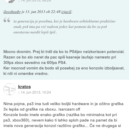
iloveboobz
je
13. jun 2013 ob 22:48
izjavil
:
ta generacija je posebna, ker je hardware arhitekturno praktično
enak, ps4 ima pa več radeon jeder, kar pomeni da bo za ps4
enostavno nardit lepši špil..
Mocno dvomim. Prej bi trdil da bo to PS4jev neizkoriscen potencial.
Razen ce bo slo naret da pac spili kasneje laufajo namesto pri
30fps xbox sevedno na 60fps PS4.
Ker mocnod vomim da bodo sli posebej za eno konzolo izboljsavat,
ki niti ni omembe vredno.
kratos
::
14. jun 2013, 10:24
Nima pojma, ps3 ima tudi veliko boljši hardware in je očitno grafika
3x lepša od grafike na xboxu. /sarcasm off
Konzole bodo imele enako grafiko (razlika bo minimalna kot pri
ps3, xbox360), nevem kako ti lahko sploh pade na pamet da bi
imela nova generacija konzol različno grafiko... Če ne drugega si