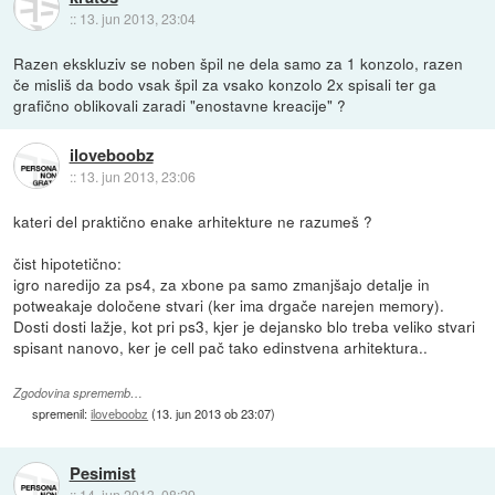
::
13. jun 2013, 23:04
Razen ekskluziv se noben špil ne dela samo za 1 konzolo, razen
če misliš da bodo vsak špil za vsako konzolo 2x spisali ter ga
grafično oblikovali zaradi "enostavne kreacije" ?
iloveboobz
::
13. jun 2013, 23:06
kateri del praktično enake arhitekture ne razumeš ?
čist hipotetično:
igro naredijo za ps4, za xbone pa samo zmanjšajo detalje in
potweakaje določene stvari (ker ima drgače narejen memory).
Dosti dosti lažje, kot pri ps3, kjer je dejansko blo treba veliko stvari
spisant nanovo, ker je cell pač tako edinstvena arhitektura..
Zgodovina sprememb…
spremenil:
iloveboobz
(
13. jun 2013 ob 23:07
)
Pesimist
::
14. jun 2013, 08:29