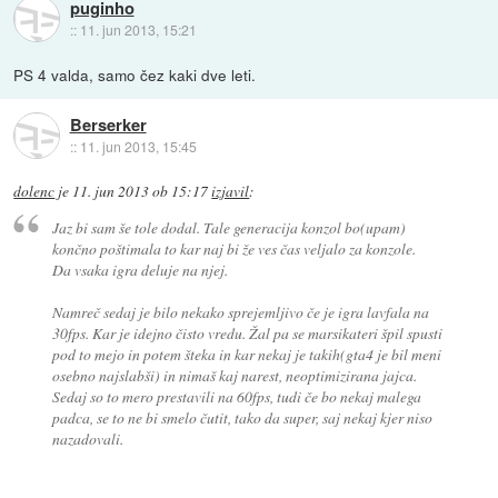
puginho
::
11. jun 2013, 15:21
PS 4 valda, samo čez kaki dve leti.
Berserker
::
11. jun 2013, 15:45
dolenc
je
11. jun 2013 ob 15:17
izjavil
:
Jaz bi sam še tole dodal. Tale generacija konzol bo(upam)
končno poštimala to kar naj bi že ves čas veljalo za konzole.
Da vsaka igra deluje na njej.
Namreč sedaj je bilo nekako sprejemljivo če je igra lavfala na
30fps. Kar je idejno čisto vredu. Žal pa se marsikateri špil spusti
pod to mejo in potem šteka in kar nekaj je takih(gta4 je bil meni
osebno najslabši) in nimaš kaj narest, neoptimizirana jajca.
Sedaj so to mero prestavili na 60fps, tudi če bo nekaj malega
padca, se to ne bi smelo čutit, tako da super, saj nekaj kjer niso
nazadovali.