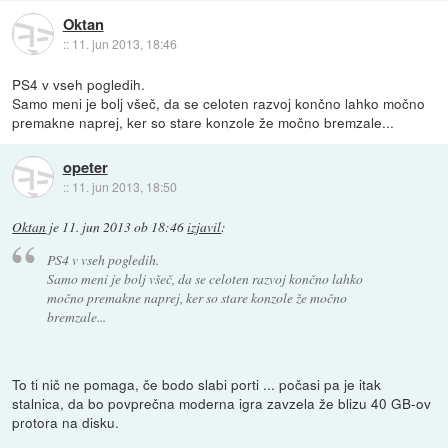
Oktan
::
11. jun 2013, 18:46
PS4 v vseh pogledih.
Samo meni je bolj všeč, da se celoten razvoj končno lahko močno
premakne naprej, ker so stare konzole že močno bremzale...
opeter
::
11. jun 2013, 18:50
Oktan
je
11. jun 2013 ob 18:46
izjavil
:
PS4 v vseh pogledih.
Samo meni je bolj všeč, da se celoten razvoj končno lahko
močno premakne naprej, ker so stare konzole že močno
bremzale...
To ti nič ne pomaga, če bodo slabi porti ... počasi pa je itak
stalnica, da bo povprečna moderna igra zavzela že blizu 40 GB-ov
protora na disku.