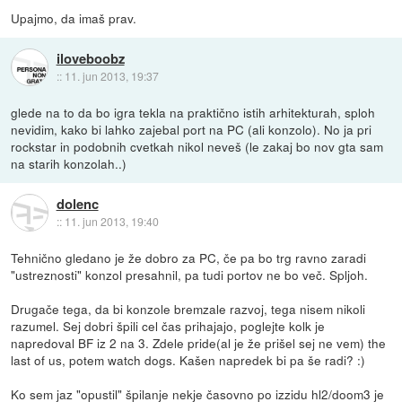
Upajmo, da imaš prav.
iloveboobz
::
11. jun 2013, 19:37
glede na to da bo igra tekla na praktično istih arhitekturah, sploh
nevidim, kako bi lahko zajebal port na PC (ali konzolo). No ja pri
rockstar in podobnih cvetkah nikol neveš (le zakaj bo nov gta sam
na starih konzolah..)
dolenc
::
11. jun 2013, 19:40
Tehnično gledano je že dobro za PC, če pa bo trg ravno zaradi
"ustreznosti" konzol presahnil, pa tudi portov ne bo več. Spljoh.
Drugače tega, da bi konzole bremzale razvoj, tega nisem nikoli
razumel. Sej dobri špili cel čas prihajajo, poglejte kolk je
napredoval BF iz 2 na 3. Zdele pride(al je že prišel sej ne vem) the
last of us, potem watch dogs. Kašen napredek bi pa še radi? :)
Ko sem jaz "opustil" špilanje nekje časovno po izzidu hl2/doom3 je