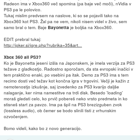
Radeon ima v Xbox360 več spomina (pa baje več moči), nVidia v
PS3 pa le polovico.
Tukaj mislim predvsem na naslove, ki so se pojavili tako na
Xbox360 kot PS3. Žal pa ne vem, nikoli nisem videl v živo, sem
samo bral o tem. Baje
je boljša na Xbox360.
Bayonetta
EDIT: prebral tukaj:
http://joker.si/igre.php?rubrika=35&art...
Xbox 360 ali PS3?
Ko je Bayonetta jeseni izšla na Japonskem, je imela verzija za PS3
težave z gladkostjo. Radost­no sporočam, da sta evropski inačici v
tem prak­tično enaki, po vsebini pa itak. Demo za PS3 ima s tem
recimo dosti več težav kot konč­na igra v trgovini. Večji je kažin z
nemotenostjo izkušnje, saj izvedenko za PS3 kvarijo daljše
nalaganje, ker nima namestitve na trdi disk. Besedo 'loading'
moraš gledati celo, ko prvič pobereš neko vrsto predmeta in ko
stisneš start za pavzo. Ima pa špil na PS3 brezizguben zvok
(lossless audio), ob čemer se bodo slinili tisti z vrhunskim
ozvočenjem.
Bomo videli, kako bo z novo generacijo.