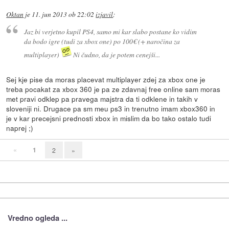
Oktan
je
11. jun 2013 ob 22:02
izjavil
:
Jaz bi verjetno kupil PS4, samo mi kar slabo postane ko vidim
da bodo igre (tudi za xbox one) po 100€ (+ naročina za
multiplayer)
Ni čudno, da je potem cenejši...
Sej kje pise da moras placevat multiplayer zdej za xbox one je
treba pocakat za xbox 360 je pa ze zdavnaj free online sam moras
met pravi odklep pa pravega majstra da ti odklene in takih v
sloveniji ni. Drugace pa sm meu ps3 in trenutno imam xbox360 in
je v kar precejsni prednosti xbox in mislim da bo tako ostalo tudi
naprej ;)
«
1
2
»
Vredno ogleda ...