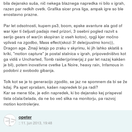
bila dejansko suša, nič nekega blaznega napredka ni bilo v igrah,
razen par redkih cvetk. Grafika sicer prva liga, ampak igre so ble
enostavno prazne.
Par let odsotnosti, kupem ps3, boom, epske avanture ala god of
war kjer ti čeljusti padajo med prizori, 3 osebni pogled razvit s
serijo gears of war(in skopiran iz vseh kotov), rpgji kjer močno
vplivaš na zgodbo, Mass effect(skozi 3! dele(pustmo konc)),
Dragon age. Zmaji letajo po zraku v skyrimu, ki jih lahko sklatiš s
kriki, "motion capture" je postal stalnica v igrah, pripovedništvo kot
ga vidiš v Uncharted, Tomb raider(primerjaj z par let nazaj kakšen
je bil), potem inovativne cvetke La Noire, heavy rain, Infamous in
podobni z svobodo gibanja.
Tolk kot se je to generacijo zgodilo, se jaz ne spomnem da bi se že
kdaj. Pa spet vprašam, kašen napredek bi pa radi?
Kar se mene tiče, je edin napredek, ki bo dejansko kej prispeval
tista očala/čelada, da ne bo več slika na monitorju, pa razvoj
motion kontrolerjev.
opeter
::
11. jun 2013, 19:48