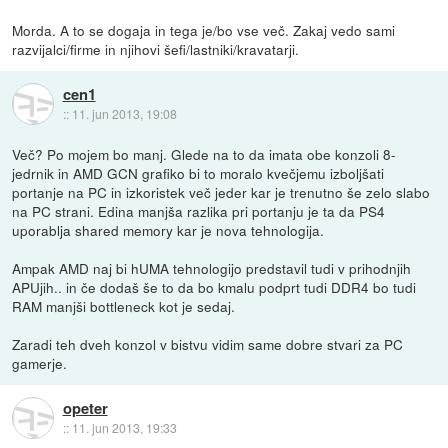
Morda. A to se dogaja in tega je/bo vse več. Zakaj vedo sami
razvijalci/firme in njihovi šefi/lastniki/kravatarji.
cen1
::
11. jun 2013, 19:08
Več? Po mojem bo manj. Glede na to da imata obe konzoli 8-
jedrnik in AMD GCN grafiko bi to moralo kvečjemu izboljšati
portanje na PC in izkoristek več jeder kar je trenutno še zelo slabo
na PC strani. Edina manjša razlika pri portanju je ta da PS4
uporablja shared memory kar je nova tehnologija.
Ampak AMD naj bi hUMA tehnologijo predstavil tudi v prihodnjih
APUjih.. in če dodaš še to da bo kmalu podprt tudi DDR4 bo tudi
RAM manjši bottleneck kot je sedaj.
Zaradi teh dveh konzol v bistvu vidim same dobre stvari za PC
gamerje.
opeter
::
11. jun 2013, 19:33