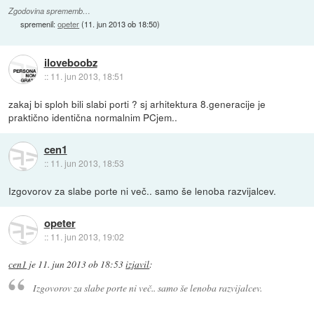
Zgodovina sprememb…
spremenil:
opeter
(
11. jun 2013 ob 18:50
)
iloveboobz
::
11. jun 2013, 18:51
zakaj bi sploh bili slabi porti ? sj arhitektura 8.generacije je
praktično identična normalnim PCjem..
cen1
::
11. jun 2013, 18:53
Izgovorov za slabe porte ni več.. samo še lenoba razvijalcev.
opeter
::
11. jun 2013, 19:02
cen1
je
11. jun 2013 ob 18:53
izjavil
:
Izgovorov za slabe porte ni več.. samo še lenoba razvijalcev.