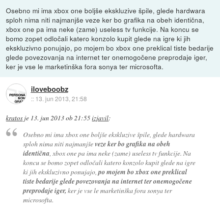
Osebno mi ima xbox one boljše ekskluzive špile, glede hardwara
sploh nima niti najmanjše veze ker bo grafika na obeh identična,
xbox one pa ima neke (zame) useless tv funkcije. Na koncu se
bomo zopet odločali katero konzolo kupit glede na igre ki jih
ekskluzivno ponujajo, po mojem bo xbox one preklical tiste bedarije
glede povezovanja na internet ter onemogočene preprodaje iger,
ker je vse le marketinška fora sonya ter microsofta.
iloveboobz
::
13. jun 2013, 21:58
kratos
je
13. jun 2013 ob 21:55
izjavil
:
Osebno mi ima xbox one boljše ekskluzive špile, glede hardwara
sploh nima niti najmanjše
veze ker bo grafika na obeh
identična
, xbox one pa ima neke (zame) useless tv funkcije. Na
koncu se bomo zopet odločali katero konzolo kupit glede na igre
ki jih ekskluzivno ponujajo,
po mojem bo xbox one preklical
tiste bedarije glede povezovanja na internet ter onemogočene
preprodaje iger,
ker je vse le marketinška fora sonya ter
microsofta.