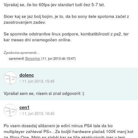
Vprašaj se, če bo 60fps-jev standart tudi čez 5-7 let.
Sicer kaj se jaz bolj bojim, je to, da bo sony šele spotoma začel z
zaostrovanjem zadev.
Se spomnite odstranitve linux podpore, kombatibilnosti z ps2, ter
kar mesec dni onemogočen online.
Zgodovina sprememb…
spremenil:
Berserker
(
11. jun 2013 ob 15:47
)
dolenc
::
11. jun 2013, 15:46
Vprašal sem se, nisem si znal odgovorit :)
cen1
::
11. jun 2013, 16:40
Po vsem dosedaj slišanem je edini minus PS4 tale da bo
multiplayer zahteval PS+.. Za boljši hardware plačaš 100€ manj kot
za Xbox One. Malo so slabši kar se tiče ekskluzivnih iger v tem