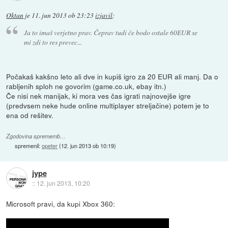
Oktan
je
11. jun 2013 ob 23:23
izjavil
:
Ja to imaš verjetno prav. Čeprav tudi če bodo ostale 60EUR se
mi zdi to res prevec...
Počakaš kakšno leto ali dve in kupiš igro za 20 EUR ali manj. Da o
rabljenih sploh ne govorim (game.co.uk, ebay itn.)
Če nisi nek manijak, ki mora ves čas igrati najnovejše igre
(predvsem neke hude online multiplayer streljačine) potem je to
ena od rešitev.
Zgodovina sprememb…
spremenil:
opeter
(
12. jun 2013 ob 10:19
)
jype
::
12. jun 2013, 10:20
Microsoft pravi, da kupi Xbox 360: