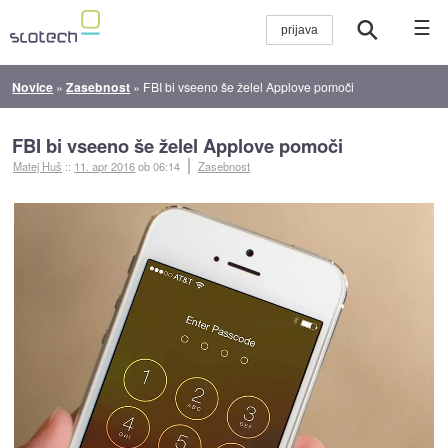
☰
Novice
»
Zasebnost
»
FBI bi vseeno še želel Applove pomoči
FBI bi vseeno še želel Applove pomoči
Matej Huš
::
11. apr 2016
ob 06:14
Zasebnost