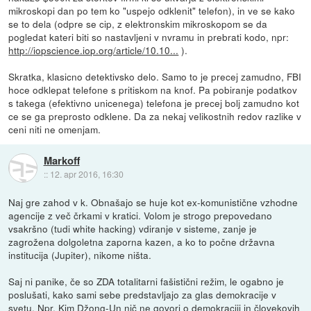
mikroskopi dan po tem ko "uspejo odklenit" telefon), in ve se kako
se to dela (odpre se cip, z elektronskim mikroskopom se da
pogledat kateri biti so nastavljeni v nvramu in prebrati kodo, npr:
http://iopscience.iop.org/article/10.10...
).
Skratka, klasicno detektivsko delo. Samo to je precej zamudno, FBI
hoce odklepat telefone s pritiskom na knof. Pa pobiranje podatkov
s takega (efektivno unicenega) telefona je precej bolj zamudno kot
ce se ga preprosto odklene. Da za nekaj velikostnih redov razlike v
ceni niti ne omenjam.
Markoff
::
12. apr 2016, 16:30
Naj gre zahod v k. Obnašajo se huje kot ex-komunistične vzhodne
agencije z več črkami v kratici. Volom je strogo prepovedano
vsakršno (tudi white hacking) vdiranje v sisteme, zanje je
zagrožena dolgoletna zaporna kazen, a ko to počne državna
institucija (Jupiter), nikome ništa.
Saj ni panike, če so ZDA totalitarni fašistični režim, le ogabno je
poslušati, kako sami sebe predstavljajo za glas demokracije v
svetu. Npr. Kim Džong-Un nič ne govori o demokraciji in človekovih