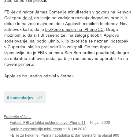
zato se bo FBI pritožil.
FBI-jev direktor James Comey je minuli teden v govoru na Kenyon
Collegeu
dejal
, da imajo po zadnjem razvoju dogodkov orodje, ki
deluje le na zelo majhnem delu Applovih mobilnih telefonov. Nov
zahtevek kaže, da je
bržkone omejen na iPhone 5C
. Druga
možnost je, da si FBI vseeno želi na zalogi pridobiti Applovo
sodelovanje, saj bodo luknjo, ki jo izkorišča še neznani postopek,
v Cupertinu slej ko prej odkrili in zakrpali. Ob tem Apple
izpostavlja, da je FBI v primeru San Bernardinu poudarjal, da gre
za enkratno zahtevo, sedaj pa bi jo radi ponovno uporabili že na
novem primeru.
Apple se bo uradno odzval v četrtek.
9 komentarjev
Preberite si še…
Forbes: FBI že lahko odklene nove iPhone 11
::
16. jan 2020
Apple z zasebnostjo misli resno
::
16. jun 2018
FBI je za hekanje iPhona napadalca iz San Bernardina plačal 900