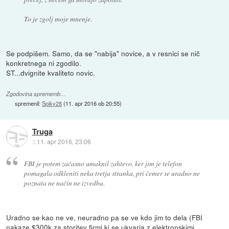
To je zgolj moje mnenje.
Se podpišem. Samo, da se "nabija" novice, a v resnici se nič
konkretnega ni zgodilo.
ST...dvignite kvaliteto novic.
Zgodovina sprememb…
spremenil:
Spiky28
(
11. apr 2016 ob 20:55
)
Truga
::
11. apr 2016, 23:06
FBI je potem začasno umaknil zahtevo, ker jim je telefon
pomagala odkleniti neka tretja stranka, pri čemer se uradno ne
poznata ne način ne izvedba.
Uradno se kao ne ve, neuradno pa se ve kdo jim to dela (FBI
nakaze $300k za storitev firmi ki se ukvarja z elektronskimi