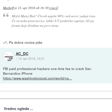
Markoff
je
12. apr 2016 ob 16:30
izjavil
:
Misliš Matej Huš? Človek napiše 90% vseh novic zadnje čase.
Če on neha pisat novice, lahko S-T praktično zaprejo. Ali pa
forum dajo direktno na prvo stran.
+1. Pa dobre novice piše.
AC_DC
::
13. apr 2016, 12:21
FBI paid professional hackers one-time fee to crack San
Bernardino iPhone
https://www.washingtonpost.com/world/na...
Vredno ogleda ...