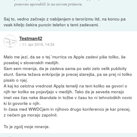
ponovno uporabili že na novem primeru.
Saj to, vedno začnejo z nabijanjem o terorizmu itd, na koncu pa
vsak kifeljc čekira puncin telefon s temi zadevami.
Testman42
::
11. apr 2016, 14:34
Malo me jezi, da se o tej 'murrica vs Apple zadevi piše toliko, še
posebej v slovenskih medijih.
Sam sem mnenja, da je zadeva sama po sebi zelo velik publicity
stunt. Sama težava enkripcije je precej starejša, pa se prej ni toliko
pisalo o njej.
A kaj ko celotna vrednost Appla temelji na tem koliko se govori o
njih ter koliko se pojavljajo v medijih. Tako da je seveda morajo
imet ves čas neke škandale in tožbe v času ko ni tehnoloških novic
ki bi govorile o njih.
In časa med WWDCjem in njihovo drugo konferenco je kar precej,
z nečem ga morajo zapolnit.
To je zgolj moje mnenje.