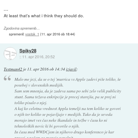
---
At least that's what i think they should do.
Zgodovina sprememb…
spremenil:
vostok_1
(
11. apr 2016 ob 18:44
)
Spiky28
::
11. apr 2016, 20:52
Testman42
je
11. apr 2016 ob 14:34
izjavil
:
Malo me jezi, da se o tej 'murrica vs Apple zadevi piše toliko, še
posebej v slovenskih medijih.
Sam sem mnenja, da je zadeva sama po sebi zelo velik publicity
stunt. Sama težava enkripcije je precej starejša, pa se prej ni
toliko pisalo o njej.
A kaj ko celotna vrednost Appla temelji na tem koliko se govori
o njih ter koliko se pojavljajo v medijih. Tako da je seveda
morajo imet ves čas neke škandale in tožbe v času ko ni
tehnoloških novic ki bi govorile o njih.
In časa med WWDCjem in njihovo drugo konferenco je kar
precej, z nečem ga morajo zapolnit.