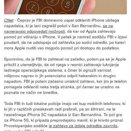
- Čeprav je FBI domnevno uspel odkleniti iPhone ubitega
CNet
napadalca, ki je lani zagrešil pokol v San Bernardinu,
se ne
nameravajo odpovedati možnosti
, da kar od Appla zahtevajo
pomoč pri vdiranju v iPhone. V petek je namreč sodišču FBI v izjavi
poudaril, da ne odstopajo od zahtevka po sodni odredbi, po kateri
mora Apple nuditi vso mogočo pomoč pri dostopu do podatkov.
Spomnimo, da je FBI to zahteval na začetku, potem pa se je Apple
pritožil z utemeljitvijo, da od njega v resnici zahtevajo luknjanje
lastnega operacijskega sistema, s čimer bi ogrozili varnost
milijonov naprav in jih potencialno odprli hekerskim in drugim
napadom. FBI je potem začasno umaknil zahtevo, ker jim je telefon
pomagala odkleniti neka tretja stranka, pri čemer se uradno ne
poznata ne način ne izvedba.
Toda FBI in tudi lokalne policije imajo cel kup mobilnih telefonov, ki
bi jih v različnih preiskavah radi prebrali, pa so šifrirani, ne le
nesrečnega iPhona 5C napadalca iz San Bernardina. To pot gre
za iPhone 5S, ki pripada preprodajalcu mamil, ki je krivdo priznal.
Prvostopenjsko sodišče
je zahtevo za izdaje odredbe zavrnilo
,