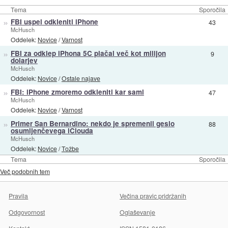
Tema
Sporočila
»
FBI uspel odkleniti iPhone
43
McHusch
Oddelek:
Novice
/
Varnost
»
FBI za odklep iPhona 5C plačal več kot milijon
9
dolarjev
McHusch
Oddelek:
Novice
/
Ostale najave
»
FBI: iPhone zmoremo odkleniti kar sami
47
McHusch
Oddelek:
Novice
/
Varnost
»
Primer San Bernardino: nekdo je spremenil geslo
88
osumljenčevega iClouda
McHusch
Oddelek:
Novice
/
Tožbe
Tema
Sporočila
Več podobnih tem
Pravila
Večina pravic pridržanih
Odgovornost
Oglaševanje