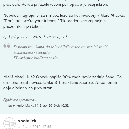
pravicah. Morda je razčlovečeni psihopat, a je vsaj iskren.
Nobelovi nagrajenci za mir čez lužo so kot invaderji v Mars Attacks:
"Don't run, we're your friends!" Tik preden vse zapnejo s
plazemskimi pištolami.
Spiky28
je
11. apr 2016 ob 20:52
izjavil
:
Se podpišem. Samo, da se "nabija" novice, a v resnici se nič
konkretnega ni zgodilo.
ST...dvignite kvaliteto novic.
Misliš Matej Huš? Človek napiše 90% vseh novic zadnje čase. Če
on neha pisat novice, lahko S-T praktično zaprejo. Ali pa forum
dajo direktno na prvo stran.
Zgodovina sprememb…
spremenilo:
Markoff
(
12. apr 2016 ob 16:32
)
shotalick
::
12. apr 2016, 17:35