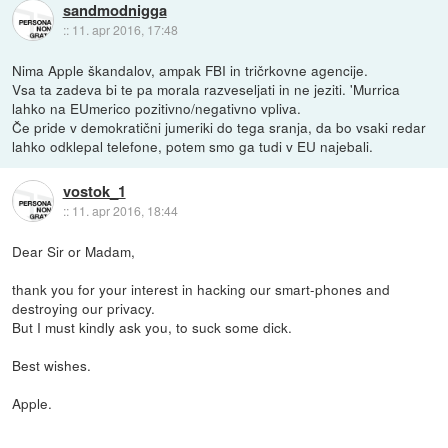
sandmodnigga
::
11. apr 2016, 17:48
Nima Apple škandalov, ampak FBI in tričrkovne agencije.
Vsa ta zadeva bi te pa morala razveseljati in ne jeziti. 'Murrica
lahko na EUmerico pozitivno/negativno vpliva.
Če pride v demokratični jumeriki do tega sranja, da bo vsaki redar
lahko odklepal telefone, potem smo ga tudi v EU najebali.
vostok_1
::
11. apr 2016, 18:44
Dear Sir or Madam,
thank you for your interest in hacking our smart-phones and
destroying our privacy.
But I must kindly ask you, to suck some dick.
Best wishes.
Apple.