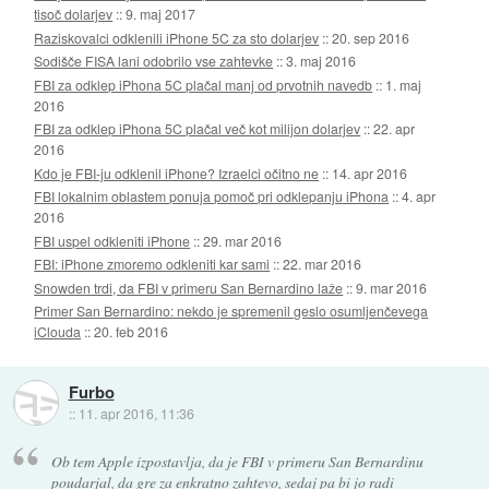
tisoč dolarjev
::
9. maj 2017
Raziskovalci odklenili iPhone 5C za sto dolarjev
::
20. sep 2016
Sodišče FISA lani odobrilo vse zahtevke
::
3. maj 2016
FBI za odklep iPhona 5C plačal manj od prvotnih navedb
::
1. maj
2016
FBI za odklep iPhona 5C plačal več kot milijon dolarjev
::
22. apr
2016
Kdo je FBI-ju odklenil iPhone? Izraelci očitno ne
::
14. apr 2016
FBI lokalnim oblastem ponuja pomoč pri odklepanju iPhona
::
4. apr
2016
FBI uspel odkleniti iPhone
::
29. mar 2016
FBI: iPhone zmoremo odkleniti kar sami
::
22. mar 2016
Snowden trdi, da FBI v primeru San Bernardino laže
::
9. mar 2016
Primer San Bernardino: nekdo je spremenil geslo osumljenčevega
iClouda
::
20. feb 2016
Furbo
::
11. apr 2016, 11:36
Ob tem Apple izpostavlja, da je FBI v primeru San Bernardinu
poudarjal, da gre za enkratno zahtevo, sedaj pa bi jo radi