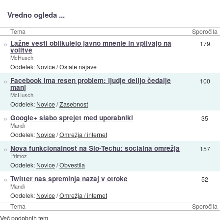
Vredno ogleda ...
Tema
Sporočila
»
Lažne vesti oblikujejo javno mnenje in vplivajo na
179
volitve
McHusch
Oddelek:
Novice
/
Ostale najave
»
Facebook ima resen problem: ljudje delijo čedalje
100
manj
McHusch
Oddelek:
Novice
/
Zasebnost
»
Google+ slabo sprejet med uporabniki
35
Mandi
Oddelek:
Novice
/
Omrežja / internet
»
Nova funkcionalnost na Slo-Techu: socialna omrežja
157
Primoz
Oddelek:
Novice
/
Obvestila
»
Twitter nas spreminja nazaj v otroke
52
Mandi
Oddelek:
Novice
/
Omrežja / internet
Tema
Sporočila
Več podobnih tem