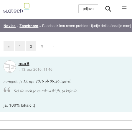
☰
Novice
»
Zasebnost
»
Facebook ima resen problem: ljudje delijo čedalje manj
3
»
«
1
2
marS
::
13. apr 2016, 11:46
noraguta
je
13. apr 2016 ob 06:26
izjavil
:
Sej slo tech je en tak vaški fb, za krjavle.
ja, 100% lokalc :)