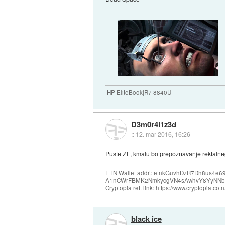
|HP EliteBook|R7 8840U|
D3m0r4l1z3d
::
12. mar 2016, 16:26
Puste ZF, kmalu bo prepoznavanje rektaln
ETN Wallet addr.: etnkGuvhDzR7Dh8us4
A1nCWrFBMK2NmkycgVN4sAwhvY8YyNNb
Cryptopia ref. link: https://www.cryptopia.c
black ice