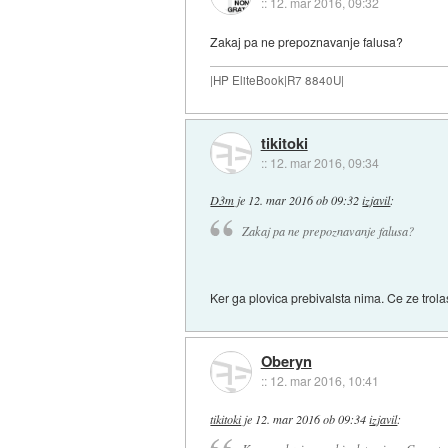
::
12. mar 2016, 09:32
Zakaj pa ne prepoznavanje falusa?
|HP EliteBook|R7 8840U|
tikitoki
::
12. mar 2016, 09:34
D3m
je
12. mar 2016 ob 09:32
izjavil
:
Zakaj pa ne prepoznavanje falusa?
Ker ga plovica prebivalsta nima. Ce ze trol
Oberyn
::
12. mar 2016, 10:41
tikitoki
je
12. mar 2016 ob 09:34
izjavil
: