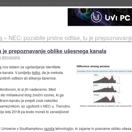
eto za večkratno uporabo
::
4. avg 2026 ob 19:41
a
»
NEC: pozabite prstne odtise, tu je prepoznavanj
tu je prepoznavanje oblike ušesnega kanala
n tehnologija
a
nov sistem za ugotavljanje identitete
ga kanala. V podjetju
trdijo
, da je metoda
prstnih odtisov ali slikanja šarenice.
krofonom, ki si jih nadenemo. Med
 sto milisekund dolg zvočni vzorec, ki ga
nem kanalu je prejeti zvok nekoliko
sameznikom, so ugotovili v NEC-u. Trenutno
ije leta 2018 pa bodo morali to zanesljivost
 z Univerze v Southamptonu
razvila
tehnologijo, ki zajame in posname obliko ušesa t