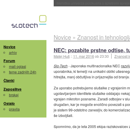
Evropska vesoljska agencija razvija svojo rak
Novice
»
Znanost in tehnologij
Novice
NEC: pozabite prstne odtise, 
arhiv
Matej Huš
::
11. mar 2016
ob 23:30
Znanost i
Forum
Slo-Tech
- Japonska multinacionalka NEC
razvij
mali oglasi
uporabnika, ki temelji na unikatni obliki ušesne
teme zadnjih 24h
hitrejša, manj občutljiva in prijaznejša od branja 
Članki
Za uporabo potrebujemo slušalke z vgrajenim mi
Zaposlitve
ugotavljanjem identitete slušalke oddajajo nekaj
brskaj
vgrajen mikrofon posname. Zaradi odbojev v sluš
Ostalo
drugačen, kar je mogoče enolično povezati s po
pravila
je sistem 99-odstotno zanesljiv, do komercializac
še izboljšati.
Spomnimo, da je leta 2005 ekipa raziskovalcev