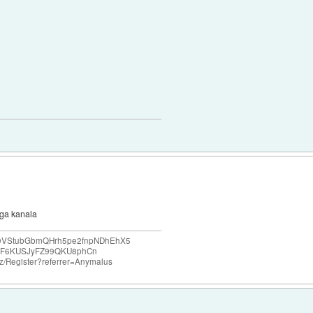
ega kanala
e69VStubGbmQHrh5pe2fnpNDhEhX5
F6KUSJyFZ99QKU8phCn
o.nz/Register?referrer=Anymalus