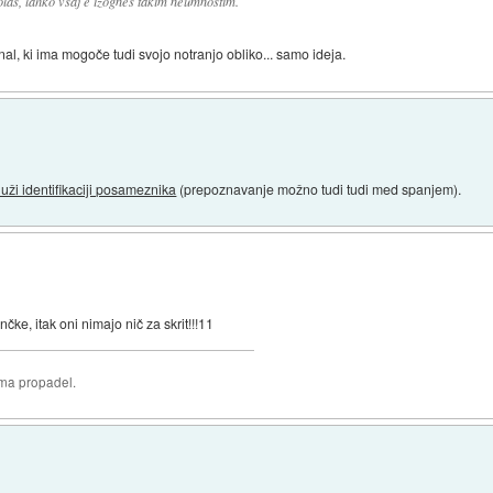
olas, lahko vsaj e izognes takim neumnostim.
al, ki ima mogoče tudi svojo notranjo obliko... samo ideja.
uži identifikaciji posameznika
(prepoznavanje možno tudi tudi med spanjem).
čke, itak oni nimajo nič za skrit!!!11
oma propadel.