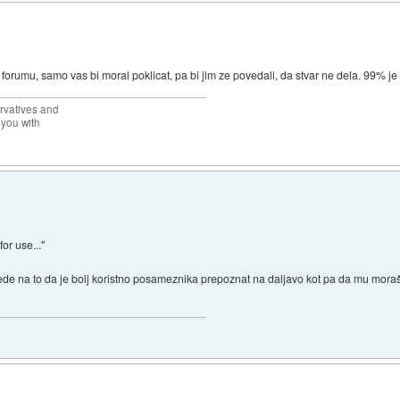
orumu, samo vas bi moral poklicat, pa bi jim ze povedali, da stvar ne dela. 99% je p
rvatives and
 you with
or use..."
ede na to da je bolj koristno posameznika prepoznat na daljavo kot pa da mu moraš