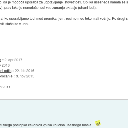
ivo, da je mogoča uporaba za ugotavljanje istovetnosti. Oblika ušesnega kanala se s s
), prav tako je nemoteče tudi vso zunanje okrasje (uhani ipd.).
lahko uporabljamo tudi med premikanjem, recimo med tekom ali vožnjo. Po drugi strani
viti slušalke v uho.
o
::
2. apr 2017
v 2016
ni odtis
::
22. feb 2016
oročanje
::
3. nov 2015
an 2011
cijskega postopka kakorkoli vpliva količina ušesnega masla...