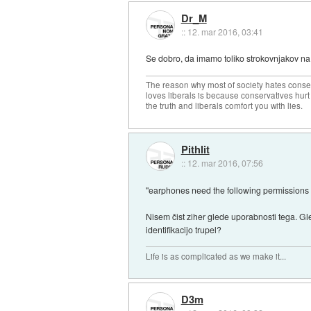
Dr_M
::
12. mar 2016, 03:41
Se dobro, da imamo toliko strokovnjakov na f
The reason why most of society hates conse
loves liberals is because conservatives hurt
the truth and liberals comfort you with lies.
Pithlit
::
12. mar 2016, 07:56
"earphones need the following permissions f
Nisem čist ziher glede uporabnosti tega. Gl
identifikacijo trupel?
Life is as complicated as we make it...
D3m