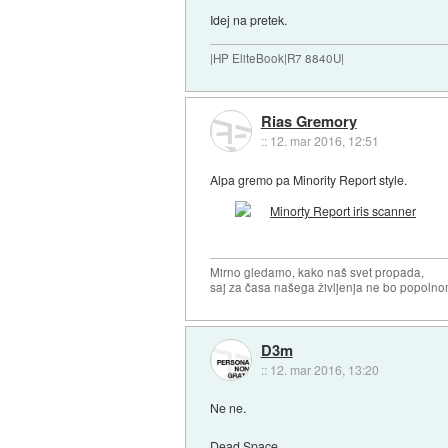
Idej na pretek.
|HP EliteBook|R7 8840U|
Rias Gremory
::
12. mar 2016, 12:51
Alpa gremo pa Minority Report style.
Mirno gledamo, kako naš svet propada,
saj za časa našega življenja ne bo popoln
D3m
::
12. mar 2016, 13:20
Ne ne.
Dead Space