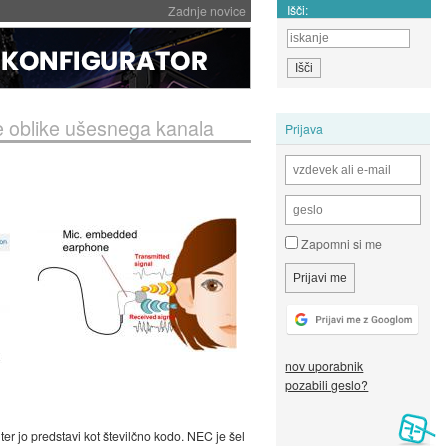
Išči:
Zadnje novice
e oblike ušesnega kanala
Prijava
Zapomni si me
nov uporabnik
pozabili geslo?
er jo predstavi kot številčno kodo. NEC je šel