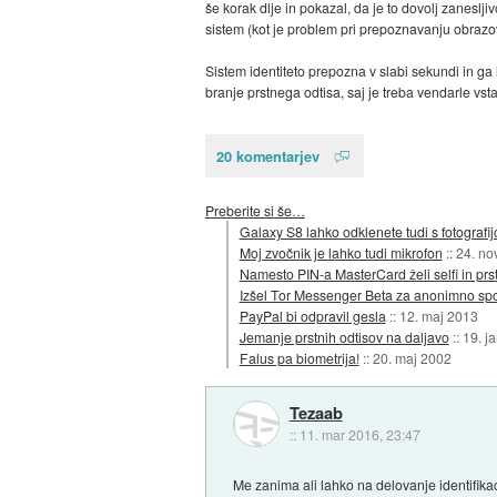
še korak dlje in pokazal, da je to dovolj zaneslj
sistem (kot je problem pri prepoznavanju obrazov
Sistem identiteto prepozna v slabi sekundi in ga 
branje prstnega odtisa, saj je treba vendarle vsta
20 komentarjev
Preberite si še…
Galaxy S8 lahko odklenete tudi s fotografij
Moj zvočnik je lahko tudi mikrofon
::
24. no
Namesto PIN-a MasterCard želi selfi in prst
Izšel Tor Messenger Beta za anonimno sp
PayPal bi odpravil gesla
::
12. maj 2013
Jemanje prstnih odtisov na daljavo
::
19. j
Falus pa biometrija!
::
20. maj 2002
Tezaab
::
11. mar 2016, 23:47
Me zanima ali lahko na delovanje identifika