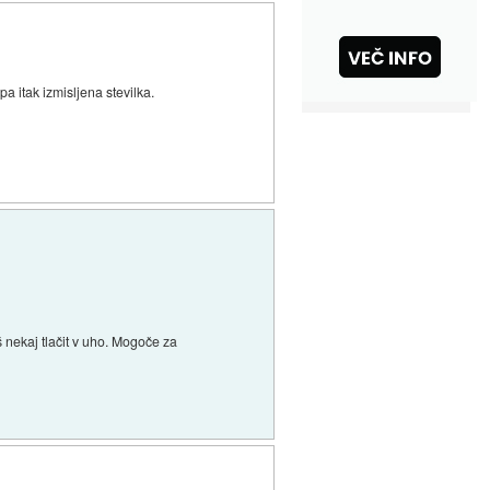
a itak izmisljena stevilka.
 nekaj tlačit v uho. Mogoče za