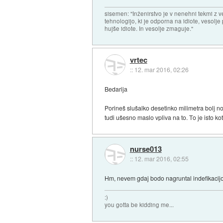
sisemen: "Inženirstvo je v nenehni tekmi z ve
tehnologijo, ki je odporna na idiote, vesolje
hujše idiote. In vesolje zmaguje."
vrtec
::
12. mar 2016, 02:26
Bedarija
Porineš slušalko desetinko milimetra bolj not
tudi ušesno maslo vpliva na to. To je isto k
nurse013
::
12. mar 2016, 02:55
Hm, nevem gdaj bodo nagruntal indefikacijo p
:)
you gotta be kidding me...