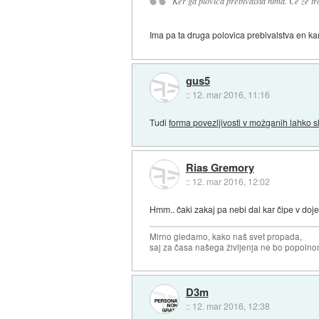
Ker ga plovica prebivalsta nima. Ce ze tr
Ima pa ta druga polovica prebivalstva en kan
gus5
::
12. mar 2016, 11:16
Tudi
forma povezljivosti v možganih lahko sl
Rias Gremory
::
12. mar 2016, 12:02
Hmm.. čaki zakaj pa nebi dal kar čipe v dojen
Mirno gledamo, kako naš svet propada,
saj za časa našega življenja ne bo popoln
D3m
::
12. mar 2016, 12:38