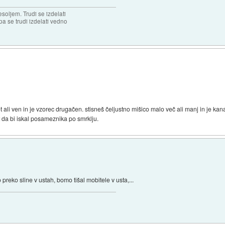
soljem. Trudi se izdelati
 pa se trudi izdelati vedno
 ali ven in je vzorec drugačen. stisneš čeljustno mišico malo več ali manj in je kana
ot da bi iskal posameznika po smrklju.
reko sline v ustah, bomo tišal mobitele v usta,...