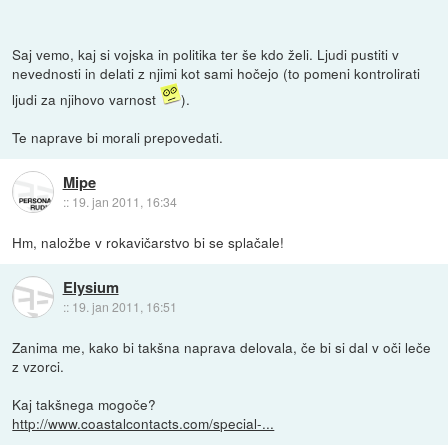
Saj vemo, kaj si vojska in politika ter še kdo želi. Ljudi pustiti v
nevednosti in delati z njimi kot sami hočejo (to pomeni kontrolirati
ljudi za njihovo varnost
).
Te naprave bi morali prepovedati.
Mipe
::
19. jan 2011, 16:34
Hm, naložbe v rokavičarstvo bi se splačale!
Elysium
::
19. jan 2011, 16:51
Zanima me, kako bi takšna naprava delovala, če bi si dal v oči leče
z vzorci.
Kaj takšnega mogoče?
http://www.coastalcontacts.com/special-...