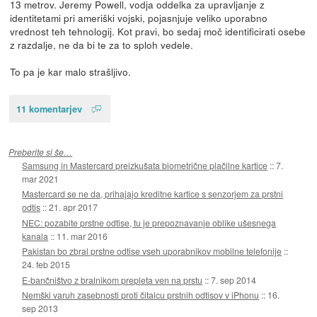
13 metrov. Jeremy Powell, vodja oddelka za upravljanje z
identitetami pri ameriški vojski, pojasnjuje veliko uporabno
vrednost teh tehnologij. Kot pravi, bo sedaj moč identificirati osebe
z razdalje, ne da bi te za to sploh vedele.
To pa je kar malo strašljivo.
11 komentarjev
Preberite si še…
Samsung in Mastercard preizkušata biometrične plačilne kartice
::
7.
mar 2021
Mastercard se ne da, prihajajo kreditne kartice s senzorjem za prstni
odtis
::
21. apr 2017
NEC: pozabite prstne odtise, tu je prepoznavanje oblike ušesnega
kanala
::
11. mar 2016
Pakistan bo zbral prstne odtise vseh uporabnikov mobilne telefonije
::
24. feb 2015
E-bančništvo z bralnikom prepleta ven na prstu
::
7. sep 2014
Nemški varuh zasebnosti proti čitalcu prstnih odtisov v iPhonu
::
16.
sep 2013