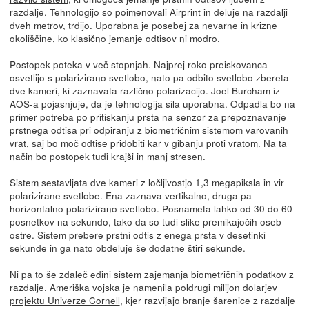
razdalje. Tehnologijo so poimenovali Airprint in deluje na razdalji
dveh metrov, trdijo. Uporabna je posebej za nevarne in krizne
okoliščine, ko klasično jemanje odtisov ni modro.
Postopek poteka v več stopnjah. Najprej roko preiskovanca
osvetlijo s polarizirano svetlobo, nato pa odbito svetlobo zbereta
dve kameri, ki zaznavata različno polarizacijo. Joel Burcham iz
AOS-a pojasnjuje, da je tehnologija sila uporabna. Odpadla bo na
primer potreba po pritiskanju prsta na senzor za prepoznavanje
prstnega odtisa pri odpiranju z biometričnim sistemom varovanih
vrat, saj bo moč odtise pridobiti kar v gibanju proti vratom. Na ta
način bo postopek tudi krajši in manj stresen.
Sistem sestavljata dve kameri z ločljivostjo 1,3 megapiksla in vir
polarizirane svetlobe. Ena zaznava vertikalno, druga pa
horizontalno polarizirano svetlobo. Posnameta lahko od 30 do 60
posnetkov na sekundo, tako da so tudi slike premikajočih oseb
ostre. Sistem prebere prstni odtis z enega prsta v desetinki
sekunde in ga nato obdeluje še dodatne štiri sekunde.
Ni pa to še zdaleč edini sistem zajemanja biometričnih podatkov z
razdalje. Ameriška vojska je namenila poldrugi milijon dolarjev
projektu Univerze Cornell
, kjer razvijajo branje šarenice z razdalje