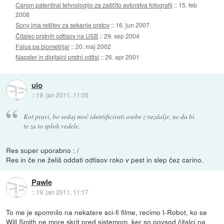
Canon patentiral tehnologijo za zaščito avtorstva fotografij
::
15. feb
2008
Sony ima rešitev za sekanje prstov
::
16. jun 2007
Čitalec prstnih odtisov na USB
::
29. sep 2004
Falus pa biometrija!
::
20. maj 2002
Napster in digitalni prstni odtisi
::
26. apr 2001
uio
::
19. jan 2011, 11:05
Kot pravi, bo sedaj moč identificirati osebe z razdalje, ne da bi
te za to sploh vedele.
Res super uporabno : /
Res in če ne želiš oddati odtisov roko v pest in slep čez carino.
Pawle
::
19. jan 2011, 11:17
To me je spomnilo na nekatere sci-fi filme, recimo I-Robot, ko se
Will Smith ne more skrit pred sistemom, ker so povsod čitalci na