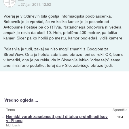
::
27. jan 2011, 12:52
Včeraj je v Odmevih bila gostja Informacijska pooblaščenka.
Bobovnik jo je vprašal, če ve koliko kamer jo je posnelo od
Avtobusne Postaje pa do RTVja. Natančnega odgovora ni vedela
ampak je rekla da okoli 10. Heh, približno 400 metrov, pa toliko
kamer. Sicer pa ko hodiš po mestu, kamor pogledaš, vidiš kamere.
Pojasnila je tudi, zakaj se niso mogli zmeniti z Googlom za
StreetView. Ona je hotela zabrisane obraze, oni so rekli OK, bomo
v Ameriki, ona je pa rekla, da iz Slovenije lahko "odnesejo" samo
anonimizirane podatke, torej da v Slo. zabrišejo obraze ljudi.
Vredno ogleda ...
Tema
Sporočila
»
Nemški varuh zasebnosti proti čitalcu prstnih odtisov
104
v iPhonu
McHusch