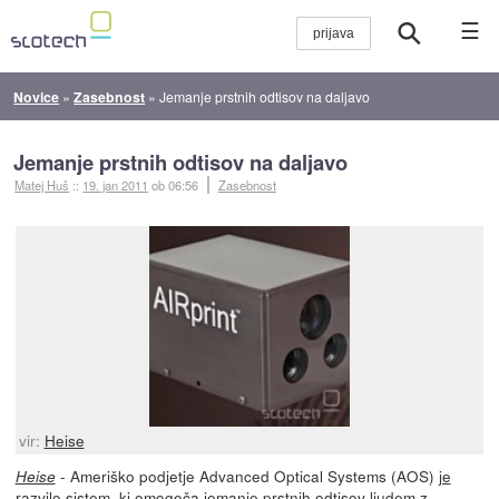
☰
Novice
»
Zasebnost
»
Jemanje prstnih odtisov na daljavo
Jemanje prstnih odtisov na daljavo
Matej Huš
::
19. jan 2011
ob 06:56
Zasebnost
vir:
Heise
- Ameriško podjetje Advanced Optical Systems (AOS)
je
Heise
razvilo sistem
, ki omogoča jemanje prstnih odtisov ljudem z