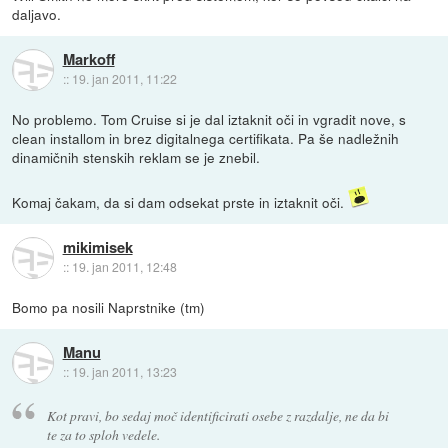
daljavo.
Markoff
::
19. jan 2011, 11:22
No problemo. Tom Cruise si je dal iztaknit oči in vgradit nove, s
clean installom in brez digitalnega certifikata. Pa še nadležnih
dinamičnih stenskih reklam se je znebil.
Komaj čakam, da si dam odsekat prste in iztaknit oči.
mikimisek
::
19. jan 2011, 12:48
Bomo pa nosili Naprstnike (tm)
Manu
::
19. jan 2011, 13:23
Kot pravi, bo sedaj moč identificirati osebe z razdalje, ne da bi
te za to sploh vedele.