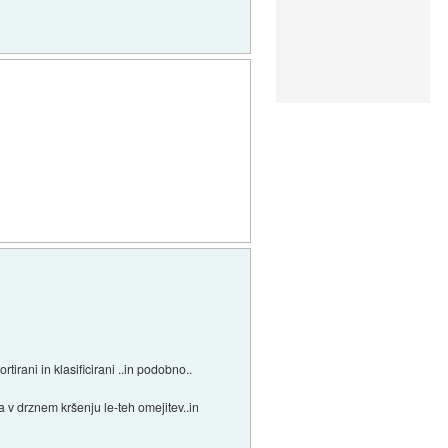
tirani in klasificirani ..in podobno..
 v drznem kršenju le-teh omejitev..in