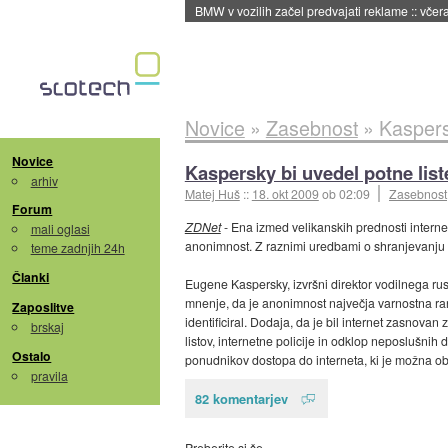
BMW v vozilih začel predvajati reklame
::
včera
Novice
»
Zasebnost
»
Kaspersk
Novice
Kaspersky bi uvedel potne list
arhiv
Matej Huš
::
18. okt 2009
ob 02:09
Zasebnost
Forum
ZDNet
- Ena izmed velikanskih prednosti intern
mali oglasi
anonimnost. Z raznimi uredbami o shranjevanju p
teme zadnjih 24h
Članki
Eugene Kaspersky, izvršni direktor vodilnega ru
mnenje, da je anonimnost največja varnostna ranlj
Zaposlitve
identificiral. Dodaja, da je bil internet zasnov
brskaj
listov, internetne policije in odklop neposlušnih d
Ostalo
ponudnikov dostopa do interneta, ki je možna o
pravila
82 komentarjev
Preberite si še…