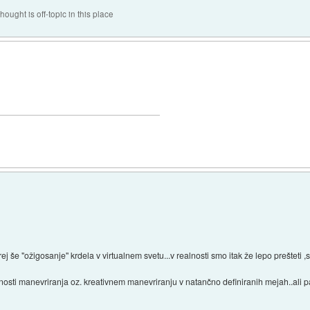
hought is off-topic in this place
ej še "ožigosanje" krdela v virtualnem svetu...v realnosti smo itak že lepo prešteti ,sor
nosti manevriranja oz. kreativnem manevriranju v natančno definiranih mejah..ali pa