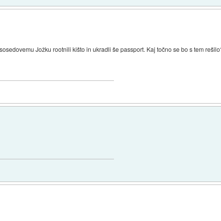
osedovemu Jožku rootnili kišto in ukradli še passport. Kaj točno se bo s tem rešilo