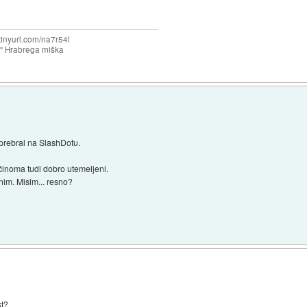
/tinyurl.com/na7r54l
e" Hrabrega miška
 prebral na SlashDotu.
ečinoma tudi dobro utemeljeni.
nim. Mislm... resno?
st?