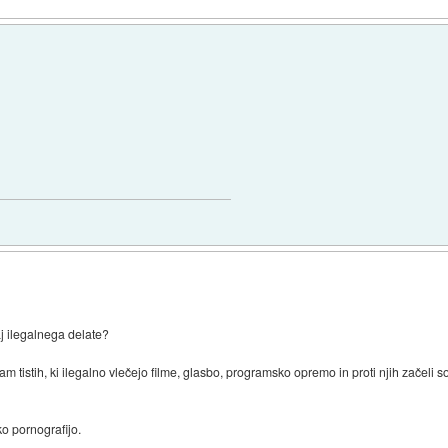
aj ilegalnega delate?
nam tistih, ki ilegalno vlečejo filme, glasbo, programsko opremo in proti njih začeli
ško pornografijo.