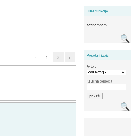
Hitre funkcije
seznam tem
Posebni izpisi
«
1
2
»
Avtor:
Ključna beseda: