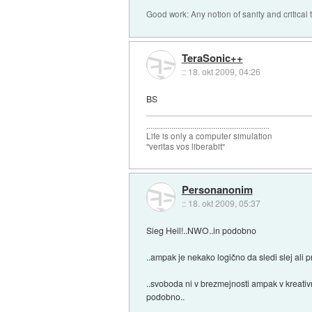
Good work: Any notion of sanity and critical t
TeraSonic++
::
18. okt 2009, 04:26
BS
...........................................................
Life is only a computer simulation
"veritas vos liberabit"
Personanonim
::
18. okt 2009, 05:37
Sieg Heil!..NWO..in podobno
..ampak je nekako logično da sledi slej ali pr
..svoboda ni v brezmejnosti ampak v kreativ
podobno..