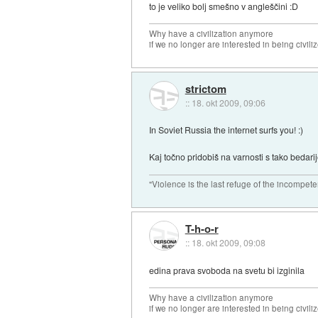
to je veliko bolj smešno v angleščini :D
Why have a civilization anymore
if we no longer are interested in being civili
strictom
::
18. okt 2009, 09:06
In Soviet Russia the internet surfs you! :)
Kaj točno pridobiš na varnosti s tako bedarijo 
"Violence is the last refuge of the incompete
T-h-o-r
::
18. okt 2009, 09:08
edina prava svoboda na svetu bi izginila
Why have a civilization anymore
if we no longer are interested in being civili