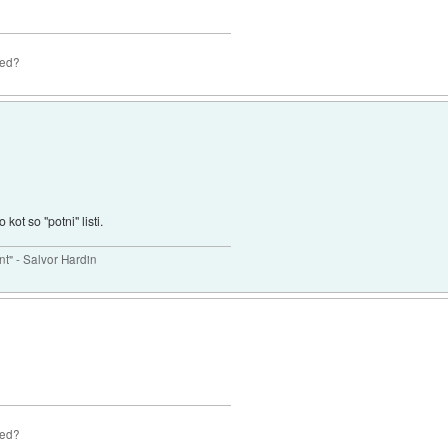
zed?
kot so "potni" listi.
nt" - Salvor Hardin
zed?