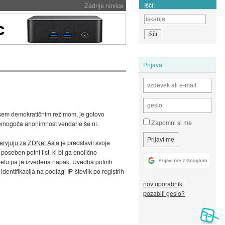
Išči:
Zadnje novice
Prijava
ovsem demokratičnim režimom, je gotovo
Zapomni si me
nemogoča anonimnost vendarle še ni.
tervjuju za ZDNet Asia
je predstavil svoje
poseben potni list, ki bi ga enolično
 svetu pa je izvedena napak. Uvedba potnih
dentifikacija na podlagi IP-številk po registrih
nov uporabnik
pozabili geslo?