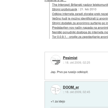
The Intercept: Britanski nadzor telekomuni
Strojni protivirusnik
::
21. feb 2010
Odklop interneta zaradi zlorabe prek nez
Večino ljudi je možno identificirati iz anon
Strojni dodatek za anonimno surfanje po i
Predstavljen nov način napada na anonimi
Nemški ponudniki dostopa do interneta mor
Tor 0.0.9.1. - orodje za zagotavljanje anon
Pesimist
::
18. okt 2009, 02:25
Jap. Prvo pa russijo odklopit.
DOOM_er
::
18. okt 2009, 02:45
+1 za idejo