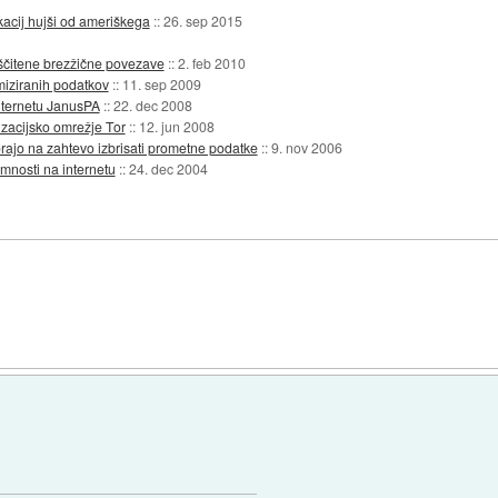
kacij hujši od ameriškega
::
26. sep 2015
aščitene brezžične povezave
::
2. feb 2010
imiziranih podatkov
::
11. sep 2009
nternetu JanusPA
::
22. dec 2008
zacijsko omrežje Tor
::
12. jun 2008
ajo na zahtevo izbrisati prometne podatke
::
9. nov 2006
imnosti na internetu
::
24. dec 2004