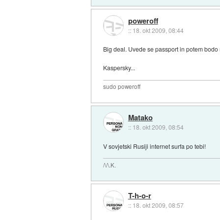
poweroff
::
18. okt 2009, 08:44
Big deal. Uvede se passport in potem bodo s
Kaspersky...
sudo poweroff
Matako
::
18. okt 2009, 08:54
V sovjetski Rusiji internet surfa po tebi!
/\/\.K.
T-h-o-r
::
18. okt 2009, 08:57