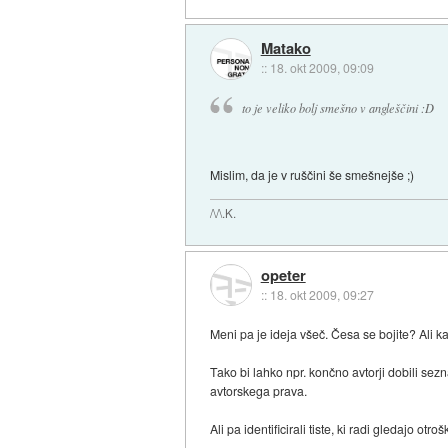
Matako
::
18. okt 2009, 09:09
to je veliko bolj smešno v angleščini :D
Mislim, da je v ruščini še smešnejše ;)
/\/\.K.
opeter
::
18. okt 2009, 09:27
Meni pa je ideja všeč. Česa se bojite? Ali k
Tako bi lahko npr. končno avtorji dobili sez
avtorskega prava.
Ali pa identificirali tiste, ki radi gledajo otro