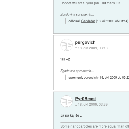
Robots will steal your job. But that's OK
Zgodovina sprememb…
odbrisal:
Gandalfar
(
18. okt 2009 ob 03:14
)
purgovich
::
18. okt 2009, 03:13
fail +2
Zgodovina sprememb…
spremenil:
purgovich
(
18. okt 2009 ob 03:2
Pyr0Beast
::
18. okt 2009, 03:39
Ja pa kaj še ..
Some nanoparticles are more equal than ot