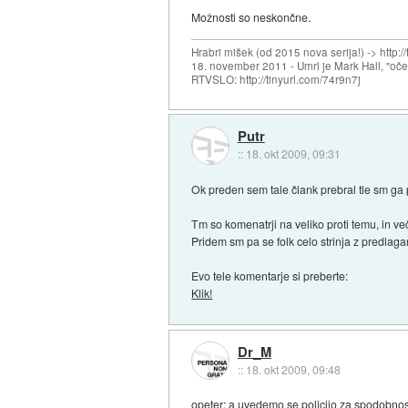
Možnosti so neskončne.
Hrabri mišek (od 2015 nova serija!) -> http:/
18. november 2011 - Umrl je Mark Hall, "oč
RTVSLO: http://tinyurl.com/74r9n7j
Putr
::
18. okt 2009, 09:31
Ok preden sem tale člank prebral tle sm ga
Tm so komenatrji na veliko proti temu, in v
Pridem sm pa se folk celo strinja z predlaga
Evo tele komentarje si preberte:
Klik!
Dr_M
::
18. okt 2009, 09:48
opeter: a uvedemo se policijo za spodobno