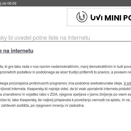
j ob 06:09
y bi uvedel potne liste na internetu
e na internetu
eta, ki gre tako rada v nos raznim nedemokratičnim, manj demokratičnim in tudi p
rometnih podatkov in podobnega se sicer trudijo priškrniti to pravico, a povsem 
skega proizvajalca protivirusnih programov, ima podobne svetoskrunske ideje.
V in
ivost interneta. Kaspersky bi najraje videl, da bi vsak uporabnik interneta pridobil 
an za znanstveno in vojaško rabo v ZDA, njegova vpeljava v javno življenje po vsem
ržav bi, tako Kaspersky, še najbolj prispevala k povečanju varnosti na spletu. In ne, i
b zahtevah sodišča, po njegovem mnenju ni zadostna.