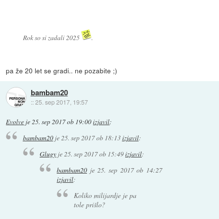
Rok so si zadali 2025
.
pa že 20 let se gradi.. ne pozabite ;)
bambam20
::
25. sep 2017, 19:57
Evolve
je
25. sep 2017 ob 19:00
izjavil
:
bambam20
je
25. sep 2017 ob 18:13
izjavil
:
Glugy
je
25. sep 2017 ob 15:49
izjavil
:
bambam20
je
25. sep 2017 ob 14:27
izjavil
:
Koliko milijardje je pa
tole prišlo?