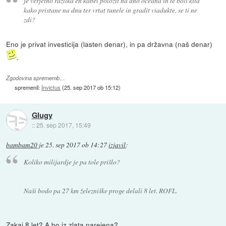
je verjetno razlika en kabel položit na dno oceana in te boli kita
kako pristane na dnu ter vrtat tunele in gradit viadukte, se ti ne
zdi?
Eno je privat investicija (lasten denar), in pa državna (naš denar)
.
Zgodovina sprememb…
spremenil:
Invictus
(
25. sep 2017 ob 15:12
)
Glugy
::
25. sep 2017, 15:49
bambam20
je
25. sep 2017 ob 14:27
izjavil
:
Koliko milijardje je pa tole prišlo?
Naši bodo pa 27 km železniške proge delali 8 let. ROFL.
Zakaj 8 let? A bo iz zlata narejena?