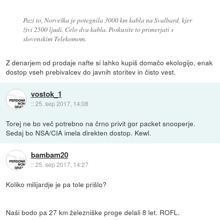
Pazi to, Norveška je potegnila 3000 km kabla na Svalbard, kjer
živi 2500 ljudi. Celo dva kabla. Poskusite to primerjati s
slovenskim Telekomom.
Z denarjem od prodaje nafte si lahko kupiš domačo ekologijo, enak
dostop vseh prebivalcev do javnih storitev in čisto vest.
vostok_1
::
25. sep 2017, 14:08
Torej ne bo več potrebno na črno privit gor packet snooperje.
Sedaj bo NSA/CIA imela direkten dostop. Kewl.
bambam20
::
25. sep 2017, 14:27
Koliko milijardje je pa tole prišlo?
Naši bodo pa 27 km železniške proge delali 8 let. ROFL.