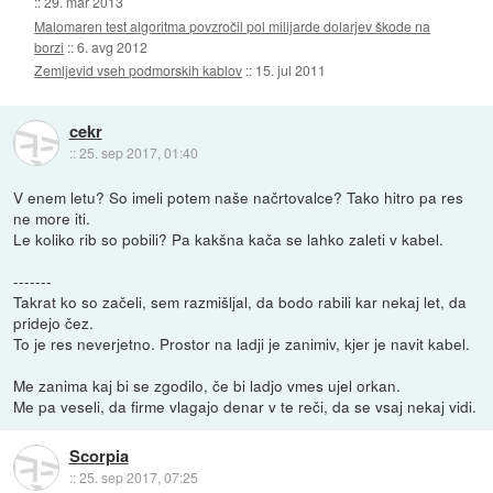
::
29. mar 2013
Malomaren test algoritma povzročil pol milijarde dolarjev škode na
borzi
::
6. avg 2012
Zemljevid vseh podmorskih kablov
::
15. jul 2011
cekr
::
25. sep 2017, 01:40
V enem letu? So imeli potem naše načrtovalce? Tako hitro pa res
ne more iti.
Le koliko rib so pobili? Pa kakšna kača se lahko zaleti v kabel.
-------
Takrat ko so začeli, sem razmišljal, da bodo rabili kar nekaj let, da
pridejo čez.
To je res neverjetno. Prostor na ladji je zanimiv, kjer je navit kabel.
Me zanima kaj bi se zgodilo, če bi ladjo vmes ujel orkan.
Me pa veseli, da firme vlagajo denar v te reči, da se vsaj nekaj vidi.
Scorpia
::
25. sep 2017, 07:25