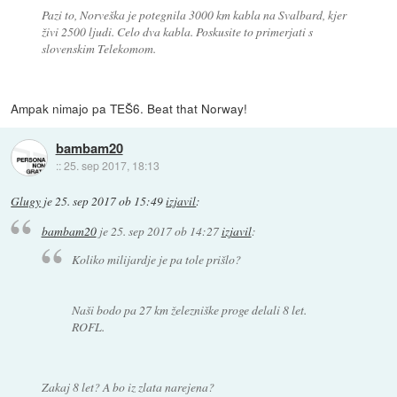
Pazi to, Norveška je potegnila 3000 km kabla na Svalbard, kjer
živi 2500 ljudi. Celo dva kabla. Poskusite to primerjati s
slovenskim Telekomom.
Ampak nimajo pa TEŠ6. Beat that Norway!
bambam20
::
25. sep 2017, 18:13
Glugy
je
25. sep 2017 ob 15:49
izjavil
:
bambam20
je
25. sep 2017 ob 14:27
izjavil
:
Koliko milijardje je pa tole prišlo?
Naši bodo pa 27 km železniške proge delali 8 let.
ROFL.
Zakaj 8 let? A bo iz zlata narejena?