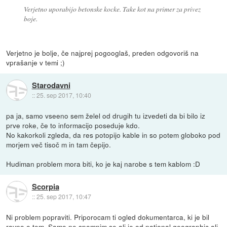
Verjetno uporabijo betonske kocke. Take kot na primer za privez
boje.
Verjetno je bolje, če najprej pogooglaš, preden odgovoriš na
vprašanje v temi ;)
Starodavni
::
25. sep 2017, 10:40
pa ja, samo vseeno sem želel od drugih tu izvedeti da bi bilo iz
prve roke, če to informacijo poseduje kdo.
No kakorkoli zgleda, da res potopijo kable in so potem globoko pod
morjem več tisoč m in tam čepijo.
Hudiman problem mora biti, ko je kaj narobe s tem kablom :D
Scorpia
::
25. sep 2017, 10:47
Ni problem popraviti. Priporocam ti ogled dokumentarca, ki je bil
ravno o tem. Samo ne spomnim se ali je od national geographic ali