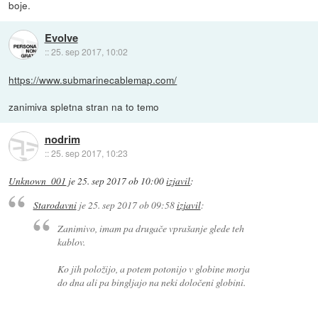
boje.
Evolve
::
25. sep 2017, 10:02
https://www.submarinecablemap.com/
zanimiva spletna stran na to temo
nodrim
::
25. sep 2017, 10:23
Unknown_001
je
25. sep 2017 ob 10:00
izjavil
:
Starodavni
je
25. sep 2017 ob 09:58
izjavil
:
Zanimivo, imam pa drugače vprašanje glede teh
kablov.
Ko jih položijo, a potem potonijo v globine morja
do dna ali pa bingljajo na neki določeni globini.