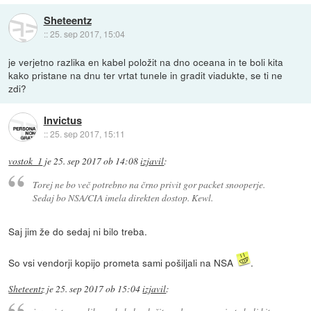
Sheteentz
::
25. sep 2017, 15:04
je verjetno razlika en kabel položit na dno oceana in te boli kita
kako pristane na dnu ter vrtat tunele in gradit viadukte, se ti ne
zdi?
Invictus
::
25. sep 2017, 15:11
vostok_1
je
25. sep 2017 ob 14:08
izjavil
:
Torej ne bo več potrebno na črno privit gor packet snooperje.
Sedaj bo NSA/CIA imela direkten dostop. Kewl.
Saj jim že do sedaj ni bilo treba.
So vsi vendorji kopijo prometa sami pošiljali na NSA
.
Sheteentz
je
25. sep 2017 ob 15:04
izjavil
: