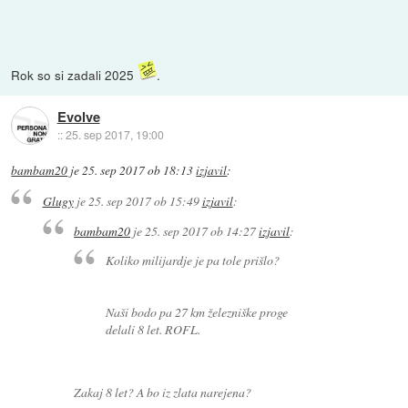
Rok so si zadali 2025
.
Evolve
::
25. sep 2017, 19:00
bambam20
je
25. sep 2017 ob 18:13
izjavil
:
Glugy
je
25. sep 2017 ob 15:49
izjavil
:
bambam20
je
25. sep 2017 ob 14:27
izjavil
:
Koliko milijardje je pa tole prišlo?
Naši bodo pa 27 km železniške proge
delali 8 let. ROFL.
Zakaj 8 let? A bo iz zlata narejena?