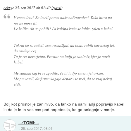
cekr
je
25. sep 2017 ob 01:40
izjavil
:
V enem letu? So imeli potem naše načrtovalce? Tako hitro pa
res ne more iti.
Le koliko rib so pobili? Pa kakšna kača se lahko zaleti v kabel.
-------
Takrat ko so začeli, sem razmišljal, da bodo rabili kar nekaj let,
da pridejo čez.
To je res neverjetno. Prostor na ladji je zanimiv, kjer je navit
kabel.
Me zanima kaj bi se zgodilo, če bi ladjo vmes ujel orkan.
Me pa veseli, da firme vlagajo denar v te reči, da se vsaj nekaj
vidi.
Bolj kot prostor je zanimivo, da lahko na sami ladji popravijo kabel
in da je le ta ves cas pod napetostjo, ko ga polagajo v morje.
...:TOMI:...
::
25. sep 2017, 08:01