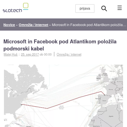
☰
Novice
»
Omrežja / internet
»
Microsoft in Facebook pod Atlantikom položila podmorski kabel
Microsoft in Facebook pod Atlantikom položila
podmorski kabel
Matej Huš
::
25. sep 2017
ob 00:00
Omrežja / internet