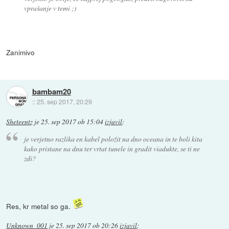
vprašanje v temi ;)
Zanimivo
bambam20
::
25. sep 2017, 20:29
Sheteentz
je
25. sep 2017 ob 15:04
izjavil
:
je verjetno razlika en kabel položit na dno oceana in te boli kita
kako pristane na dnu ter vrtat tunele in gradit viadukte, se ti ne
zdi?
Res, kr metal so ga.
Unknown_001
je
25. sep 2017 ob 20:26
izjavil
: