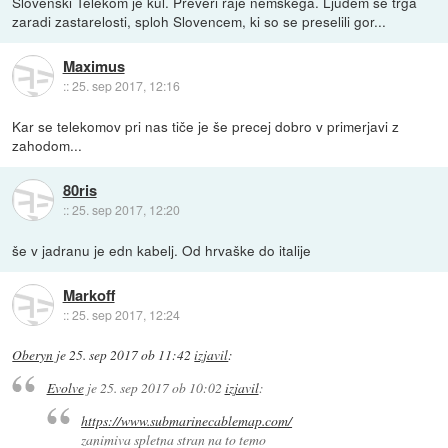
Slovenski Telekom je kul. Preveri raje nemškega. Ljudem se trga
zaradi zastarelosti, sploh Slovencem, ki so se preselili gor...
Maximus
::
25. sep 2017, 12:16
Kar se telekomov pri nas tiče je še precej dobro v primerjavi z
zahodom...
80ris
::
25. sep 2017, 12:20
še v jadranu je edn kabelj. Od hrvaške do italije
Markoff
::
25. sep 2017, 12:24
Oberyn
je
25. sep 2017 ob 11:42
izjavil
:
Evolve
je
25. sep 2017 ob 10:02
izjavil
:
https://www.submarinecablemap.com/
zanimiva spletna stran na to temo