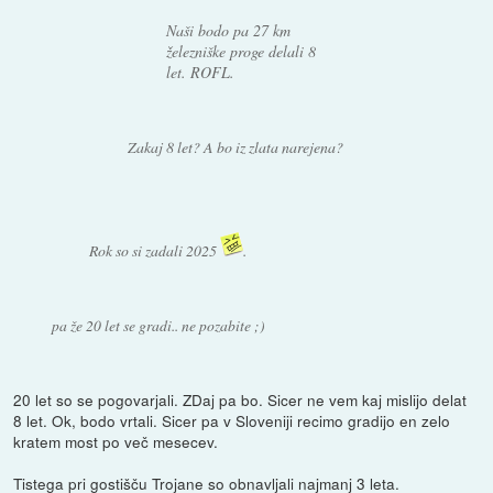
Naši bodo pa 27 km
železniške proge delali 8
let. ROFL.
Zakaj 8 let? A bo iz zlata narejena?
Rok so si zadali 2025
.
pa že 20 let se gradi.. ne pozabite ;)
20 let so se pogovarjali. ZDaj pa bo. Sicer ne vem kaj mislijo delat
8 let. Ok, bodo vrtali. Sicer pa v Sloveniji recimo gradijo en zelo
kratem most po več mesecev.
Tistega pri gostišču Trojane so obnavljali najmanj 3 leta.