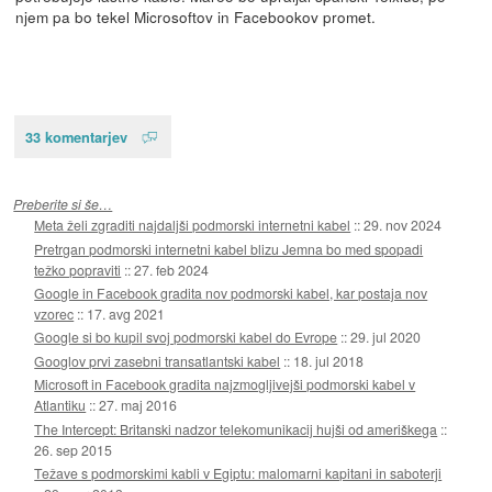
njem pa bo tekel Microsoftov in Facebookov promet.
33 komentarjev
Preberite si še…
Meta želi zgraditi najdaljši podmorski internetni kabel
::
29. nov 2024
Pretrgan podmorski internetni kabel blizu Jemna bo med spopadi
težko popraviti
::
27. feb 2024
Google in Facebook gradita nov podmorski kabel, kar postaja nov
vzorec
::
17. avg 2021
Google si bo kupil svoj podmorski kabel do Evrope
::
29. jul 2020
Googlov prvi zasebni transatlantski kabel
::
18. jul 2018
Microsoft in Facebook gradita najzmogljivejši podmorski kabel v
Atlantiku
::
27. maj 2016
The Intercept: Britanski nadzor telekomunikacij hujši od ameriškega
::
26. sep 2015
Težave s podmorskimi kabli v Egiptu: malomarni kapitani in saboterji