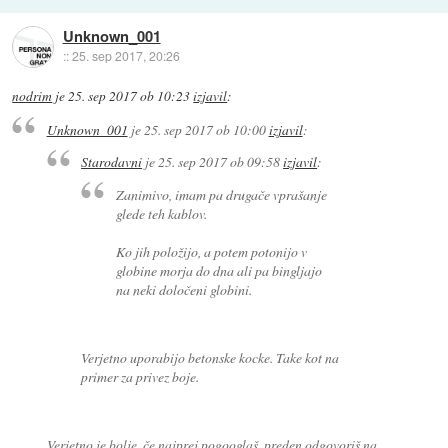
Unknown_001
::
25. sep 2017, 20:26
nodrim
je
25. sep 2017 ob 10:23
izjavil
:
Unknown_001
je
25. sep 2017 ob 10:00
izjavil
:
Starodavni
je
25. sep 2017 ob 09:58
izjavil
:
Zanimivo, imam pa drugače vprašanje
glede teh kablov.
Ko jih položijo, a potem potonijo v
globine morja do dna ali pa bingljajo
na neki določeni globini.
Verjetno uporabijo betonske kocke. Take kot na
primer za privez boje.
Verjetno je bolje, če najprej pogooglaš, preden odgovoriš na