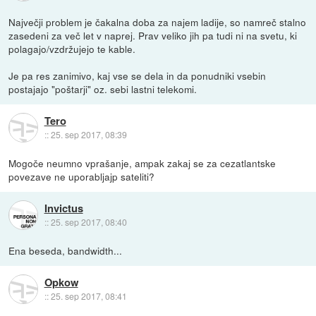
Največji problem je čakalna doba za najem ladije, so namreč stalno
zasedeni za več let v naprej. Prav veliko jih pa tudi ni na svetu, ki
polagajo/vzdržujejo te kable.
Je pa res zanimivo, kaj vse se dela in da ponudniki vsebin
postajajo "poštarji" oz. sebi lastni telekomi.
Tero
::
25. sep 2017, 08:39
Mogoče neumno vprašanje, ampak zakaj se za cezatlantske
povezave ne uporabljajp sateliti?
Invictus
::
25. sep 2017, 08:40
Ena beseda, bandwidth...
Opkow
::
25. sep 2017, 08:41