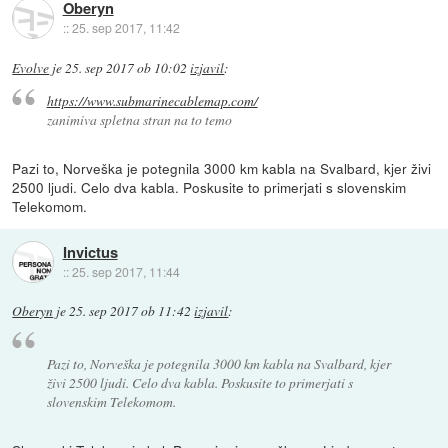
Oberyn
::
25. sep 2017, 11:42
Evolve
je
25. sep 2017 ob 10:02
izjavil
:
https://www.submarinecablemap.com/
zanimiva spletna stran na to temo
Pazi to, Norveška je potegnila 3000 km kabla na Svalbard, kjer živi
2500 ljudi. Celo dva kabla. Poskusite to primerjati s slovenskim
Telekomom.
Invictus
::
25. sep 2017, 11:44
Oberyn
je
25. sep 2017 ob 11:42
izjavil
:
Pazi to, Norveška je potegnila 3000 km kabla na Svalbard, kjer
živi 2500 ljudi. Celo dva kabla. Poskusite to primerjati s
slovenskim Telekomom.