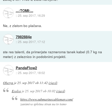
...:TOMI:...
::
25. sep 2017, 16:29
Ne, z zlatom bo plačana.
7982884e
::
25. sep 2017, 17:12
ste res talenti, da primerjate razmeroma tanek kabel (0.7 kg na
meter) z zeleznico in podobnimi projekti.
PandaFlow2
::
25. sep 2017, 18:02
Oberyn
je
25. sep 2017 ob 11:42
izjavil
:
Evolve
je
25. sep 2017 ob 10:02
izjavil
:
https://www.submarinecablemap.com/
zanimiva spletna stran na to temo