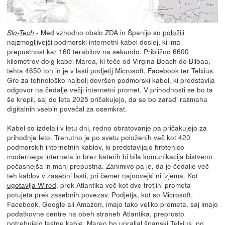
- Med vzhodno obalo ZDA in Španijo so
položili
Slo-Tech
najzmogljivejši podmorski internetni kabel doslej, ki ima
prepustnost kar 160 terabitov na sekundo. Približno 6600
kilometrov dolg kabel Marea, ki teče od Virgina Beach do Bilbaa,
tehta 4650 ton in je v lasti podjetij Microsoft, Facebook ter Telxius.
Gre za tehnološko najbolj dovršen podmorski kabel, ki predstavlja
odgovor na čedalje večji internetni promet. V prihodnosti se bo ta
še krepil, saj do leta 2025 pričakujejo, da se bo zaradi razmaha
digitalnih vsebin povečal za osemkrat.
Kabel so izdelali v letu dni, redno obratovanje pa pričakujejo za
prihodnje leto. Trenutno je po svetu položenih več kot 420
podmorskih internetnih kablov, ki predstavljajo hrbtenico
modernega interneta in brez katerih bi bila komunikacija bistveno
počasnejša in manj prepustna. Zanimivo pa je, da je čedalje več
teh kablov v zasebni lasti, pri čemer najnovejši ni izjema.
Kot
ugotavlja Wired
, prek Atlantika več kot dve tretjini prometa
potujeta prek zasebnih povezav. Podjetja, kot so Microsoft,
Facebook, Google ali Amazon, imajo tako veliko prometa, saj imajo
podatkovne centre na obeh straneh Atlantika, preprosto
potrebujejo lastne kable. Mareo bo upraljal španski Telxius, po