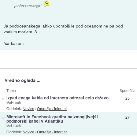
podoceanskega?
Ja podoceanskega lahko uporabiš le pod oceanom ne pa pod
vsakim morjem :3
/sarkazem
Vredno ogleda ...
Tema
Sporočila
»
Izpad enega kabla od interneta odrezal celo državo
25
McHusch
Oddelek:
Novice
/
Omrežja / internet
»
Microsoft in Facebook gradita najzmogljivejši
27
podmorski kabel v Atlantiku
McHusch
Oddelek:
Novice
/
Omrežja / internet