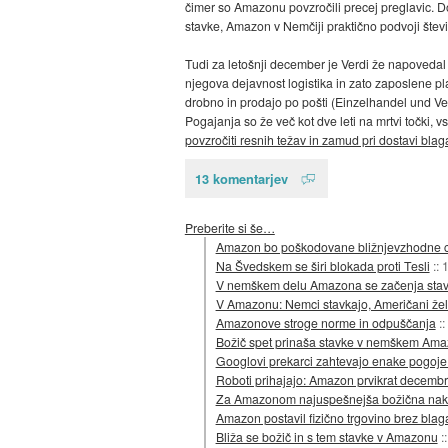
čimer so Amazonu povzročili precej preglavic. D
stavke, Amazon v Nemčiji praktično podvoji štev
Tudi za letošnji december je Verdi že napovedal
njegova dejavnost logistika in zato zaposlene pl
drobno in prodajo po pošti (Einzelhandel und Ver
Pogajanja so že več kot dve leti na mrtvi točki, v
povzročiti resnih težav in zamud pri dostavi blag
13 komentarjev
Preberite si še…
Amazon bo poškodovane bližnjevzhodne ce
Na Švedskem se širi blokada proti Tesli
::
1
V nemškem delu Amazona se začenja sta
V Amazonu: Nemci stavkajo, Američani želi
Amazonove stroge norme in odpuščanja
::
Božič spet prinaša stavke v nemškem Am
Googlovi prekarci zahtevajo enake pogoje 
Roboti prihajajo: Amazon prvikrat decembra
Za Amazonom najuspešnejša božična nak
Amazon postavil fizično trgovino brez blag
Bliža se božič in s tem stavke v Amazonu
: