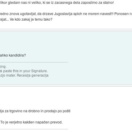
ikor gledam nas ni veliko, ki se iz zacasnega dela zaposlimo za stalno!
edno znova ugotavljat, da drzave Jugoslavija sploh ne morem navest!!! Ponosen n
ajat... Ve kdo zakaj je temu tako?
lahko kandidira?
sing.
& paste this in your Signature.
ozjo mater. Recesija generacija
lja za trgovino na drobno in prodajo po pošti
. To je verjetno kakšen napačen prevod.