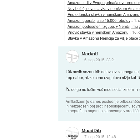
Amazon tudi v Evropo prinaša dvourno do
Nov božič, nova stavka v nemškem Amaz
Enotedenska stavka v nemškem Amazonu 
Amazon uporablja že 15.000 robotov
::
1. 
Amazon podeseteril izgubo, v Nemčiji mu g
Vnovič stavka v nemškem Amazonu
::
16. 
Stavka v Amazonu Nemčija za višje plače
Markoff
::
6. sep 2015, 23:21
10k novih sezonskih delavcev za enega najbol
Lep nabor, nizke cene (zagotovo nižje kot
Že dolgo ne ločim več med socializmom in 
Antifašizem je danes poslednje pribežališče
in neizprosen boj proti neobstoječemu sovr
in neprofitno najemno stanovanje v središču
MuadDib
::
7. sep 2015, 12:48