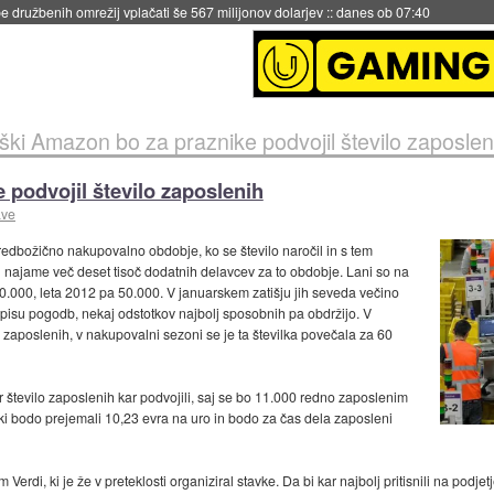
igence doslej
::
včeraj ob 21:37
ki Amazon bo za praznike podvojil število zaposlen
podvojil število zaposlenih
ave
redbožično nakupovalno obdobje, ko se število naročil in s tem
 najame več deset tisoč dodatnih delavcev za to obdobje. Lani so na
 70.000, leta 2012 pa 50.000. V januarskem zatišju jih seveda večino
dpisu pogodb, nekaj odstotkov najbolj sposobnih pa obdržijo. V
0 zaposlenih, v nakupovalni sezoni se je ta številka povečala za 60
število zaposlenih kar podvojili, saj se bo 11.000 redno zaposlenim
ki bodo prejemali 10,23 evra na uro in bodo za čas dela zaposleni
rdi, ki je že v preteklosti organiziral stavke. Da bi kar najbolj pritisnili na podjet