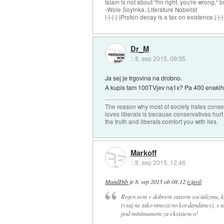
Islam is not about "I'm right, you're wrong," b
-Wole Soyinka, Literature Nobelist
|-|-|-|-|Proton decay is a tax on existence.|-|-|-
Dr_M
::
8. sep 2015, 09:35
Ja sej je trgovina na drobno.
A kupis tam 100TVjev na1x? Pa 400 enakih
The reason why most of society hates conse
loves liberals is because conservatives hurt
the truth and liberals comfort you with lies.
Markoff
::
8. sep 2015, 12:46
MuadDib
je
8. sep 2015 ob 08:12
izjavil
:
Rojen sem v dobrem starem socializmu, kje
(vsaj ne tako mnozicno kot dandanes), s te
pod minimumom za eksistenco!