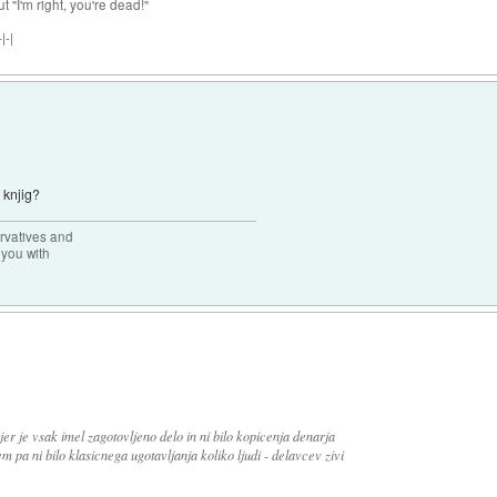
ut "I'm right, you're dead!"
|-|
 knjig?
rvatives and
 you with
r je vsak imel zagotovljeno delo in ni bilo kopicenja denarja
m pa ni bilo klasicnega ugotavljanja koliko ljudi - delavcev zivi