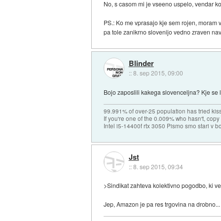
No, s casom mi je vseeno uspelo, vendar kol
PS.: Ko me vprasajo kje sem rojen, moram v
pa tole zanikrno slovenijo vedno zraven nav
Blinder
::
8. sep 2015, 09:00
Bojo zaposlili kakega slovenceljna? Kje se 
99.991% of over-25 population has tried kis
If you're one of the 0.009% who hasn't, copy 
Intel i5-14400f rtx 3050 Pismo smo stari v b
Jst
::
8. sep 2015, 09:34
>Sindikat zahteva kolektivno pogodbo, ki ve
Jep, Amazon je pa res trgovina na drobno..