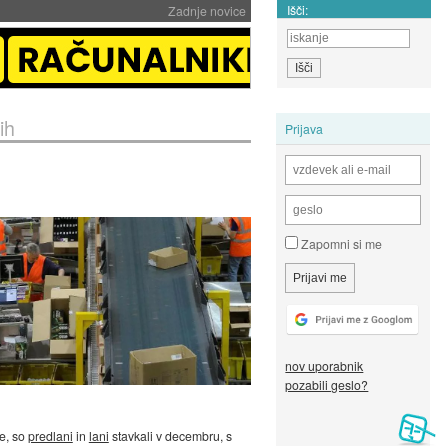
Išči:
Zadnje novice
ih
Prijava
Zapomni si me
nov uporabnik
pozabili geslo?
je, so
predlani
in
lani
stavkali v decembru, s