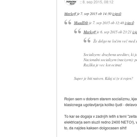
::
8. sep 2015, 08:12
Markoff
je
7. sep 2015 ob 14:30
izjavil
:
MuadDib
je
7. sep 2015 ob 12:48
izjavil
:
Markoff
je
6. sep 2015 ob 23:21
izj
Že dolgo ne ločim več med 
Socializem: druzbena ureditev, ki jo
Nacionalni socializem (nacizem): pol
Razlika je vec kot ocitna!
Super je biti naiven. Kdaj si že ti rojen?
Rojen sem v dobrem starem socializmu, kjer 
klasicnega ugotavljanja koliko ljudi - dela
To kar se dogaja v zadnjih letih s temi "zeit
elektricarja sem sluzil redno 2400 NETO!), 
to, da najdes kaksen dolgocasen siht!