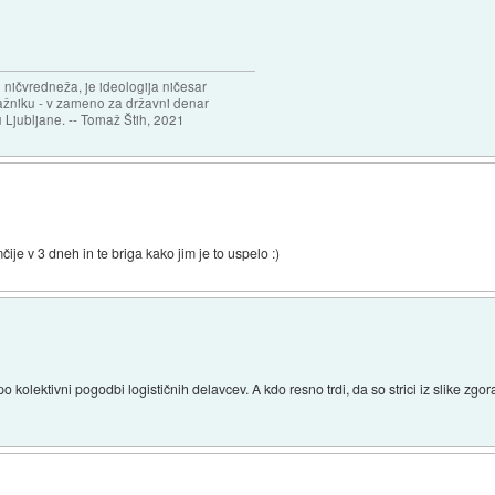
 ničvredneža, je ideologija ničesar
ažniku - v zameno za državni denar
 Ljubljane. -- Tomaž Štih, 2021
ije v 3 dneh in te briga kako jim je to uspelo :)
po kolektivni pogodbi logističnih delavcev. A kdo resno trdi, da so strici iz slike zgora