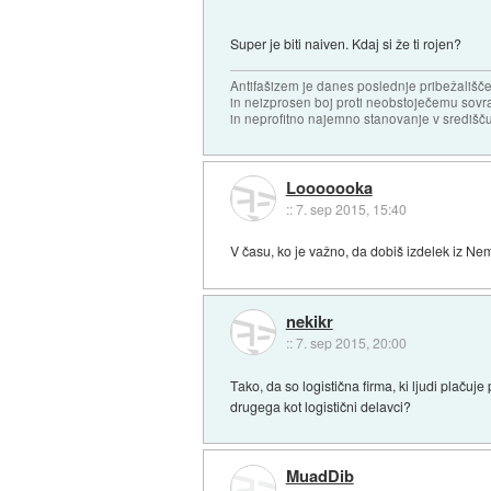
Super je biti naiven. Kdaj si že ti rojen?
Antifašizem je danes poslednje pribežališče
in neizprosen boj proti neobstoječemu sovr
in neprofitno najemno stanovanje v središču
Looooooka
::
7. sep 2015, 15:40
V času, ko je važno, da dobiš izdelek iz Nemč
nekikr
::
7. sep 2015, 20:00
Tako, da so logistična firma, ki ljudi plačuje 
drugega kot logistični delavci?
MuadDib