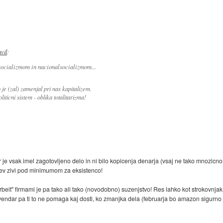
avil
:
socializmom in nacionalsocializmom...
 je (zal) zamenjal pri nas kapitalizem.
iticni sistem - oblika totalitarizma!
je vsak imel zagotovljeno delo in ni bilo kopicenja denarja (vsaj ne tako mnozicno 
vcev zivi pod minimumom za eksistenco!
arbeit" firmami je pa tako ali tako (novodobno) suzenjstvo! Res lahko kot strokovnjak
vendar pa ti to ne pomaga kaj dosti, ko zmanjka dela (februarja bo amazon sigurno 