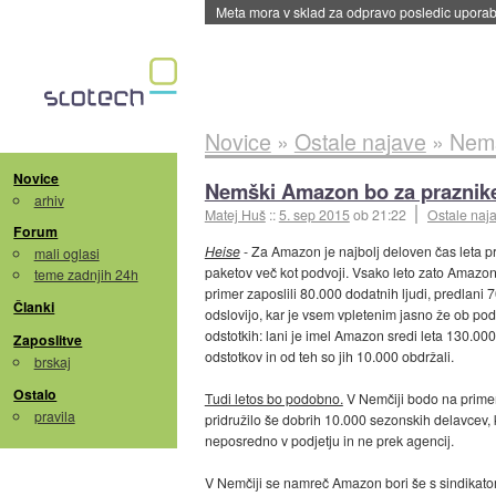
ByteDance trenira največji model umetne intel
Novice
»
Ostale najave
»
Nemš
Novice
Nemški Amazon bo za praznike 
arhiv
Matej Huš
::
5. sep 2015
ob 21:22
Ostale naj
Forum
Heise
- Za Amazon je najbolj deloven čas leta p
mali oglasi
paketov več kot podvoji. Vsako leto zato Amazon
teme zadnjih 24h
primer zaposlili 80.000 dodatnih ljudi, predlani
Članki
odslovijo, kar je vsem vpletenim jasno že ob po
odstotkih: lani je imel Amazon sredi leta 130.00
Zaposlitve
odstotkov in od teh so jih 10.000 obdržali.
brskaj
Ostalo
Tudi letos bo podobno.
V Nemčiji bodo na primer 
pravila
pridružilo še dobrih 10.000 sezonskih delavcev, 
neposredno v podjetju in ne prek agencij.
V Nemčiji se namreč Amazon bori še s sindikatom Ve