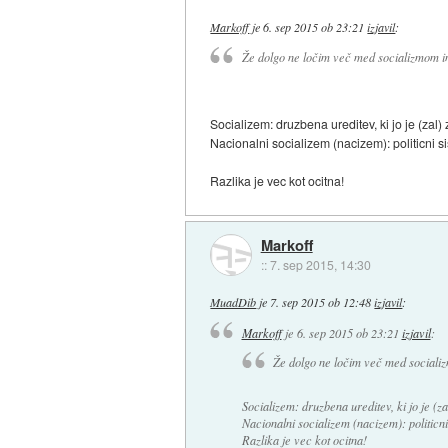
Markoff
je
6. sep 2015 ob 23:21
izjavil
:
Že dolgo ne ločim več med socializmom in
Socializem: druzbena ureditev, ki jo je (zal)
Nacionalni socializem (nacizem): politicni si
Razlika je vec kot ocitna!
Markoff
::
7. sep 2015, 14:30
MuadDib
je
7. sep 2015 ob 12:48
izjavil
:
Markoff
je
6. sep 2015 ob 23:21
izjavil
:
Že dolgo ne ločim več med socializ
Socializem: druzbena ureditev, ki jo je (za
Nacionalni socializem (nacizem): politicni 
Razlika je vec kot ocitna!