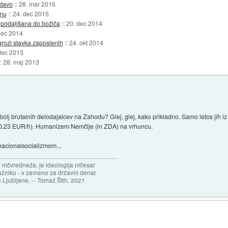
stavo
::
28. mar 2016
onu
::
24. dec 2015
podaljšana do božiča
::
20. dec 2014
dec 2014
rozi stavka zaposlenih
::
24. okt 2014
dec 2013
::
28. maj 2013
j brutalnih delodajalcev na Zahodu? Glej, glej, kako prikladno. Samo letos jih iz d
 10,23 EUR/h). Humanizem Nemčije (in ZDA) na vrhuncu.
nacionalsocializmom...
 ničvredneža, je ideologija ničesar
ažniku - v zameno za državni denar
 Ljubljane. -- Tomaž Štih, 2021