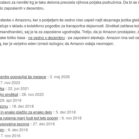
ostavo za nemški trg je tako deloma prevzela njihova poljska podružnica. Da bi se 
ilo zaposlenih v decembru.
 stavke v Amazonu, ker s podjetjem še vedno niso uspeli najti skupnega jezika gle
ačuje v skladu s kolektivno pogodbo za transportne dejavnosti. Sindikat zahteva kol
sandhandel), saj je ta za zaposlene ugodnejša. Trdijo, da je Amazon prodajalec, zato
sake toliko časa -
ne vedno v decembru
- pa zaposleni stavkajo. Amazon ima več ce
a
, kar je verjetno eden izmed razlogov, da Amazon ostaja neomajen.
ntre popravljal še mesece
::
2. maj 2026
7. nov 2023
vka
::
22. jun 2021
jo sindikat
::
28. nov 2020
29. apr 2019
azonu
::
18. dec 2018
in enako plačilo za enako delo
::
5. dec 2018
 najema manj ljudi kot leto poprej
::
6. nov 2018
upovalna sezona
::
27. dec 2016
ajn
::
6. dec 2016
:
7. nov 2016