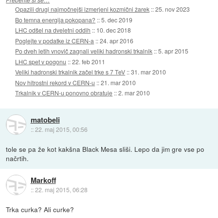
Opazili drugi najmočnejši izmerjeni kozmični žarek
::
25. nov 2023
Bo temna energija pokopana?
::
5. dec 2019
LHC odšel na dveletni oddih
::
10. dec 2018
Poglejte v podatke iz CERN-a
::
24. apr 2016
Po dveh letih vnovič zagnali veliki hadronski trkalnik
::
5. apr 2015
LHC spet v pogonu
::
22. feb 2011
Veliki hadronski trkalnik začel trke s 7 TeV
::
31. mar 2010
Nov hitrostni rekord v CERN-u
::
21. mar 2010
Trkalnik v CERN-u ponovno obratuje
::
2. mar 2010
matobeli
::
22. maj 2015, 00:56
tole se pa že kot kakšna Black Mesa sliši. Lepo da jim gre vse po
načrtih.
Markoff
::
22. maj 2015, 06:28
Trka curka? Ali curke?