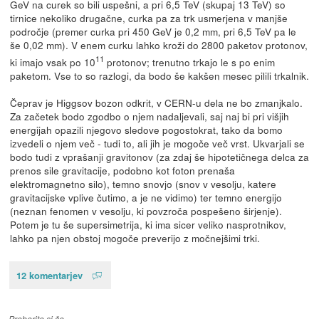
GeV na curek so bili uspešni, a pri 6,5 TeV (skupaj 13 TeV) so
tirnice nekoliko drugačne, curka pa za trk usmerjena v manjše
področje (premer curka pri 450 GeV je 0,2 mm, pri 6,5 TeV pa le
še 0,02 mm). V enem curku lahko kroži do 2800 paketov protonov,
11
ki imajo vsak po 10
protonov; trenutno trkajo le s po enim
paketom. Vse to so razlogi, da bodo še kakšen mesec pilili trkalnik.
Čeprav je Higgsov bozon odkrit, v CERN-u dela ne bo zmanjkalo.
Za začetek bodo zgodbo o njem nadaljevali, saj naj bi pri višjih
energijah opazili njegovo sledove pogostokrat, tako da bomo
izvedeli o njem več - tudi to, ali jih je mogoče več vrst. Ukvarjali se
bodo tudi z vprašanji gravitonov (za zdaj še hipotetičnega delca za
prenos sile gravitacije, podobno kot foton prenaša
elektromagnetno silo), temno snovjo (snov v vesolju, katere
gravitacijske vplive čutimo, a je ne vidimo) ter temno energijo
(neznan fenomen v vesolju, ki povzroča pospešeno širjenje).
Potem je tu še supersimetrija, ki ima sicer veliko nasprotnikov,
lahko pa njen obstoj mogoče preverijo z močnejšimi trki.
12 komentarjev
Preberite si še…