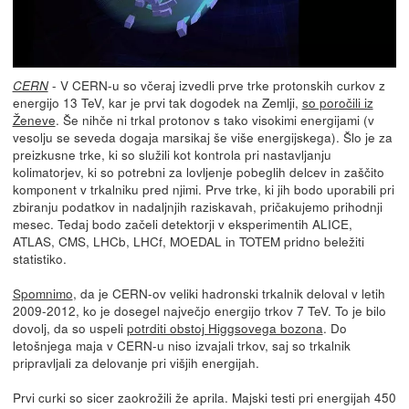
- V CERN-u so včeraj izvedli prve trke protonskih curkov z
CERN
energijo 13 TeV, kar je prvi tak dogodek na Zemlji,
so poročili iz
Ženeve
. Še nihče ni trkal protonov s tako visokimi energijami (v
vesolju se seveda dogaja marsikaj še više energijskega). Šlo je za
preizkusne trke, ki so služili kot kontrola pri nastavljanju
kolimatorjev, ki so potrebni za lovljenje pobeglih delcev in zaščito
komponent v trkalniku pred njimi. Prve trke, ki jih bodo uporabili pri
zbiranju podatkov in nadaljnjih raziskavah, pričakujemo prihodnji
mesec. Tedaj bodo začeli detektorji v eksperimentih ALICE,
ATLAS, CMS, LHCb, LHCf, MOEDAL in TOTEM pridno beležiti
statistiko.
Spomnimo
, da je CERN-ov veliki hadronski trkalnik deloval v letih
2009-2012, ko je dosegel največjo energijo trkov 7 TeV. To je bilo
dovolj, da so uspeli
potrditi obstoj Higgsovega bozona
. Do
letošnjega maja v CERN-u niso izvajali trkov, saj so trkalnik
pripravljali za delovanje pri višjih energijah.
Prvi curki so sicer zaokrožili že aprila. Majski testi pri energijah 450