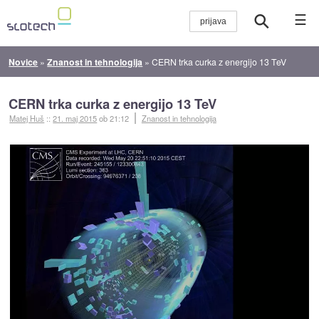
☰
Novice
»
Znanost in tehnologija
»
CERN trka curka z energijo 13 TeV
CERN trka curka z energijo 13 TeV
Matej Huš
::
21. maj 2015
ob 21:12
Znanost in tehnologija