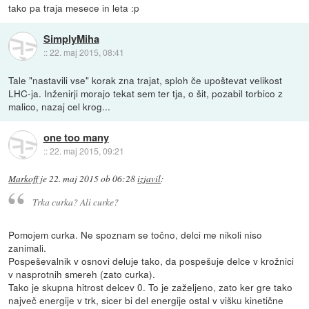
tako pa traja mesece in leta :p
SimplyMiha
::
22. maj 2015, 08:41
Tale "nastavili vse" korak zna trajat, sploh če upoštevat velikost
LHC-ja. Inženirji morajo tekat sem ter tja, o šit, pozabil torbico z
malico, nazaj cel krog...
one too many
::
22. maj 2015, 09:21
Markoff
je
22. maj 2015 ob 06:28
izjavil
:
Trka curka? Ali curke?
Pomojem curka. Ne spoznam se točno, delci me nikoli niso
zanimali.
Pospeševalnik v osnovi deluje tako, da pospešuje delce v krožnici
v nasprotnih smereh (zato curka).
Tako je skupna hitrost delcev 0. To je zaželjeno, zato ker gre tako
največ energije v trk, sicer bi del energije ostal v višku kinetične