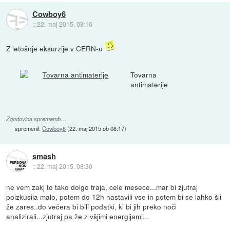
Cowboy6
::
22. maj 2015, 08:16
Z letošnje eksurzije v CERN-u
Tovarna
antimaterije
Zgodovina sprememb…
spremenil:
Cowboy6
(
22. maj 2015 ob 08:17
)
smash
::
22. maj 2015, 08:30
ne vem zakj to tako dolgo traja, cele mesece...mar bi zjutraj
poizkusila malo, potem do 12h nastavili vse in potem bi se lahko šli
že zares..do večera bi bili podatki, ki bi jih preko noči
analizirali...zjutraj pa že z všjimi energijami...