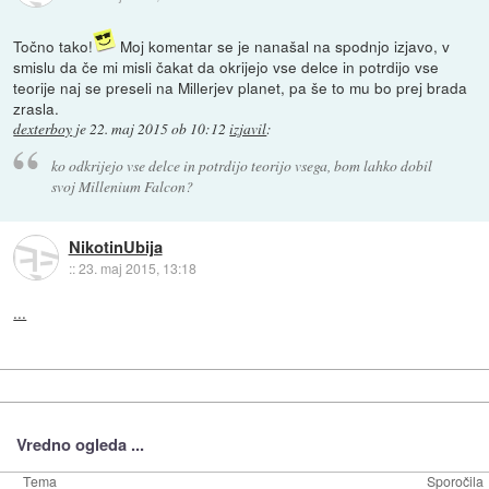
Točno tako!
Moj komentar se je nanašal na spodnjo izjavo, v
smislu da če mi misli čakat da okrijejo vse delce in potrdijo vse
teorije naj se preseli na Millerjev planet, pa še to mu bo prej brada
zrasla.
dexterboy
je
22. maj 2015 ob 10:12
izjavil
:
ko odkrijejo vse delce in potrdijo teorijo vsega, bom lahko dobil
svoj Millenium Falcon?
NikotinUbija
::
23. maj 2015, 13:18
...
Vredno ogleda ...
Tema
Sporočila