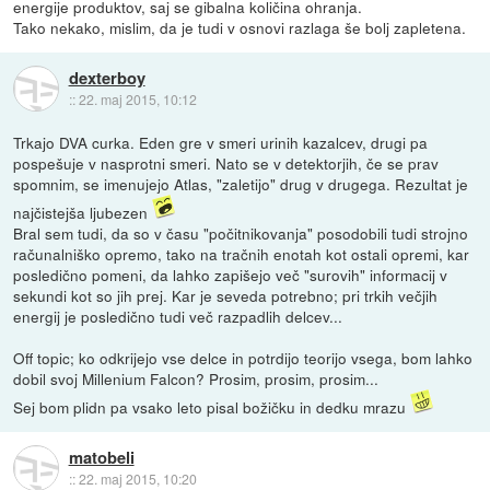
energije produktov, saj se gibalna količina ohranja.
Tako nekako, mislim, da je tudi v osnovi razlaga še bolj zapletena.
dexterboy
::
22. maj 2015, 10:12
Trkajo DVA curka. Eden gre v smeri urinih kazalcev, drugi pa
pospešuje v nasprotni smeri. Nato se v detektorjih, če se prav
spomnim, se imenujejo Atlas, "zaletijo" drug v drugega. Rezultat je
najčistejša ljubezen
Bral sem tudi, da so v času "počitnikovanja" posodobili tudi strojno
računalniško opremo, tako na tračnih enotah kot ostali opremi, kar
posledično pomeni, da lahko zapišejo več "surovih" informacij v
sekundi kot so jih prej. Kar je seveda potrebno; pri trkih večjih
energij je posledično tudi več razpadlih delcev...
Off topic; ko odkrijejo vse delce in potrdijo teorijo vsega, bom lahko
dobil svoj Millenium Falcon? Prosim, prosim, prosim...
Sej bom plidn pa vsako leto pisal božičku in dedku mrazu
matobeli
::
22. maj 2015, 10:20