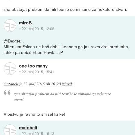
zna obstajat problem da niti teorije še nimamo za nekatere stvari.
miroB
::
22. maj 2015, 12:08
@Dexter...
Millenium Falcon ne boš dobil, ker sem ga jaz rezerviral pred tabo,
lahko pa dobiš Ebon Hawk... :P
one too many
::
22. maj 2015, 15:41
matobeli
je
22. maj 2015 ob 10:20
izjavil
:
zna obstajat problem da niti teorije še nimamo za nekatere
stvari.
V bistvu je ravno to smisel fizike!
matobeli
::
22. maj 2015, 16:13