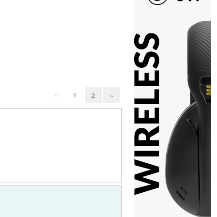
«
1
2
»