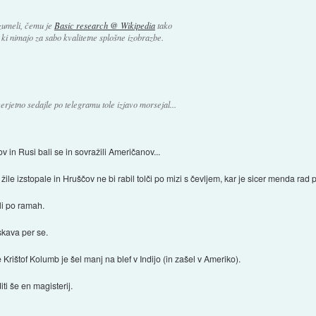
azumeli, čemu je
Basic research @ Wikipedia
tako
ki nimajo za sabo kvalitetne splošne izobrazbe.
erjetno sedajle po telegramu tole izjavo morsejal...
v in Rusi bali se in sovražili Američanov...
le izstopale in Hruščov ne bi rabil tolči po mizi s čevljem, kar je sicer menda rad 
ali po ramah.
skava per se.
Krištof Kolumb je šel manj na blef v Indijo (in zašel v Ameriko).
i še en magisterij.