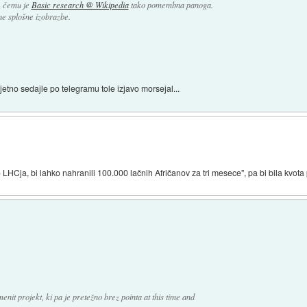
i, čemu je
Basic research @ Wikipedia
tako pomembna panoga.
tne splošne izobrazbe.
jetno sedajle po telegramu tole izjavo morsejal...
LHCja, bi lahko nahranili 100.000 lačnih Afričanov za tri mesece", pa bi bila kvota
nit projekt, ki pa je pretežno brez pointa at this time and