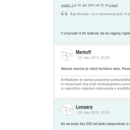
vostok_1
je
19. dec 2015 ob 22:10
izjavil
:
Kup denarja v sicer plemenit projekt, ki pa
V znanosti ni lih redkost, da se najprej naj
Markoff
::
20. dec 2015, 00:23
Iskanje resnice je nikoli končano delo. Raze
Antifašizem je danes poslednje pribežališče
in neizprosen boj proti neobstoječemu sovr
in neprofitno najemno stanovanje v središču
Lonsarg
::
20. dec 2015, 00:24
Ko se bodo čez 500 let lahko teleportirali i