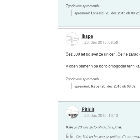
Zgodovina sprememb…
spremenil:
Lonsarg
(
20. dec 2015 ob 00:25
Ikspe
::
20. dec 2015, 08:58
Čez 500 let bo svet že uničen. Če ne zarad o
V obeh primerih pa bo to omogočila tehnika,
Zgodovina sprememb…
spremenil:
Ikspe
(
20. dec 2015 ob 08:59
)
Pithlit
::
20. dec 2015, 10:13
Ikspe
je
20. dec 2015 ob 08:58
izjavil
:
Čez 500 let bo svet že uničen. Če ne zarad