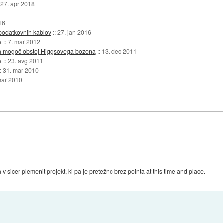
:
27. apr 2018
16
 podatkovnih kablov
::
27. jan 2016
a
::
7. mar 2012
za mogoč obstoj Higgsovega bozona
::
13. dec 2011
a
::
23. avg 2011
::
31. mar 2010
mar 2010
 sicer plemenit projekt, ki pa je pretežno brez pointa at this time and place.