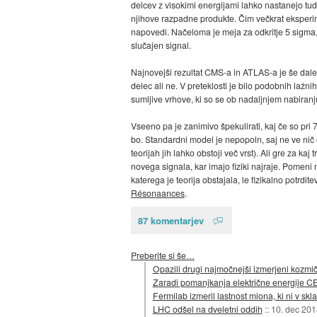
delcev z visokimi energijami lahko nastanejo tudi 
njihove razpadne produkte. Čim večkrat eksperim
napovedi. Načeloma je meja za odkritje 5 sigma, k
slučajen signal.
Najnovejši rezultat CMS-a in ATLAS-a je še daleč 
delec ali ne. V preteklosti je bilo podobnih laž
sumljive vrhove, ki so se ob nadaljnjem nabiranj
Vseeno pa je zanimivo špekulirati, kaj če so pri
bo. Standardni model je nepopoln, saj ne ve nič o
teorijah jih lahko obstoji več vrst). Ali gre za k
novega signala, kar imajo fiziki najraje. Pomeni n
katerega je teorija obstajala, le fizikalno potrditev
Résonaances
.
87 komentarjev
Preberite si še…
Opazili drugi najmočnejši izmerjeni kozmič
Zaradi pomanjkanja električne energije CE
Fermilab izmeril lastnost miona, ki ni v s
LHC odšel na dveletni oddih
::
10. dec 201