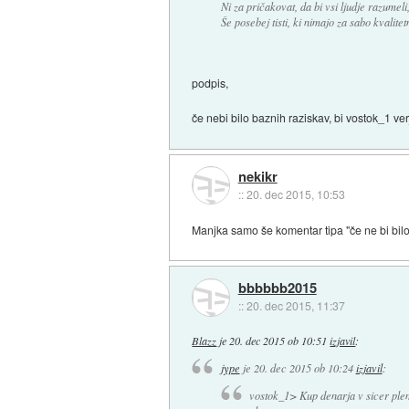
Ni za pričakovat, da bi vsi ljudje razumel
Še posebej tisti, ki nimajo za sabo kvalite
podpis,
če nebi bilo baznih raziskav, bi vostok_1 ver
nekikr
::
20. dec 2015, 10:53
Manjka samo še komentar tipa "če ne bi bilo 
bbbbbb2015
::
20. dec 2015, 11:37
Blazz
je
20. dec 2015 ob 10:51
izjavil
:
jype
je
20. dec 2015 ob 10:24
izjavil
:
vostok_1> Kup denarja v sicer pleme