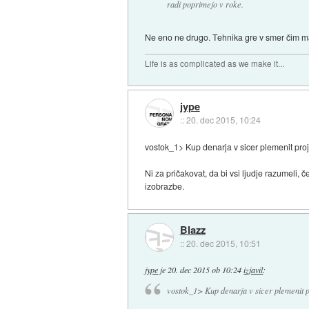
radi poprimejo v roke.
Ne eno ne drugo. Tehnika gre v smer čim ma
Life is as complicated as we make it...
jype
::
20. dec 2015, 10:24
vostok_1> Kup denarja v sicer plemenit proje
Ni za pričakovat, da bi vsi ljudje razumeli, 
izobrazbe.
Blazz
::
20. dec 2015, 10:51
jype
je
20. dec 2015 ob 10:24
izjavil
:
vostok_1> Kup denarja v sicer plemenit pro