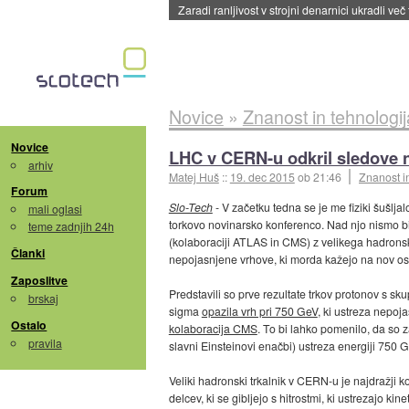
Zaradi ranljivost v strojni denarnici ukradli več
Novice
»
Znanost in tehnologij
Novice
LHC v CERN-u odkril sledove 
arhiv
Matej Huš
::
19. dec 2015
ob 21:46
Znanost i
Forum
Slo-Tech
- V začetku tedna se je me fiziki šušlja
mali oglasi
torkovo novinarsko konferenco. Nad njo nismo bil
teme zadnjih 24h
(kolaboraciji ATLAS in CMS) z velikega hadronsk
Članki
nepojasnjene vrhove, ki morda kažejo na nov os
Zaposlitve
Predstavili so prve rezultate trkov protonov s sk
brskaj
sigma
opazila vrh pri 750 GeV
, ki ustreza nepoja
Ostalo
kolaboracija CMS
. To bi lahko pomenilo, da so 
pravila
slavni Einsteinovi enačbi) ustreza energiji 750
Veliki hadronski trkalnik v CERN-u je najdražji k
delcev, ki se gibljejo s hitrostmi, ki ustrezajo kin