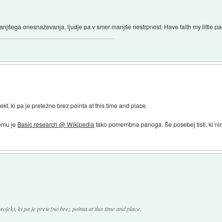
njšega onesnaževanja, ljudje pa v smer manjše nestrpnost. Have faith my little 
kt, ki pa je pretežno brez pointa at this time and place.
čemu je
Basic research @ Wikipedia
tako pomembna panoga. Še posebej tisti, ki ni
jekt, ki pa je pretežno brez pointa at this time and place.