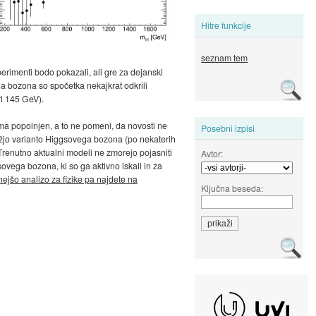
Hitre funkcije
seznam tem
perimenti bodo pokazali, ali gre za dejanski
ga bozona so spočetka nekajkrat odkrili
ri 145 GeV).
 popolnjen, a to ne pomeni, da novosti ne
Posebni izpisi
 težjo varianto Higgsovega bozona (po nekaterih
V. Trenutno aktualni modeli ne zmorejo pojasniti
Avtor:
sovega bozona, ki so ga aktivno iskali in za
ejšo analizo za fizike pa najdete na
Ključna beseda: