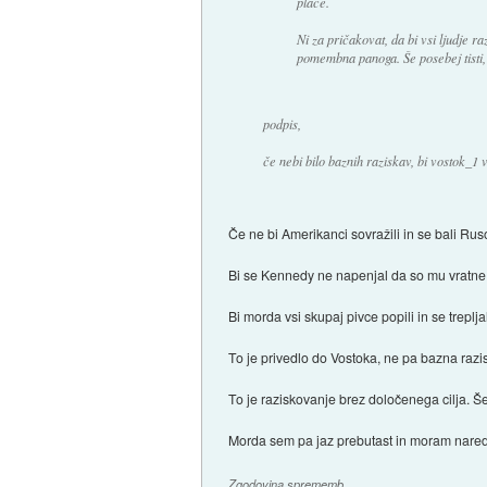
place.
Ni za pričakovat, da bi vsi ljudje r
pomembna panoga. Še posebej tisti, 
podpis,
če nebi bilo baznih raziskav, bi vostok_1 v
Če ne bi Amerikanci sovražili in se bali Ruso
Bi se Kennedy ne napenjal da so mu vratne ži
Bi morda vsi skupaj pivce popili in se treplj
To je privedlo do Vostoka, ne pa bazna razi
To je raziskovanje brez določenega cilja. Še 
Morda sem pa jaz prebutast in moram naredit
Zgodovina sprememb…