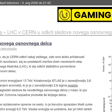
 tisoč bitcoinov
::
3. avg 2026 ob 21:43
a
»
LHC v CERN-u odkril sledove novega osnovneg
novega osnovnega delca
n tehnologija
lo, da je CERN odkril nekaj velikega, zato smo težko pričakovali
i razočarani, saj so predstavili meritve dveh neodvisnih ekip
ega trkalnika (LHC), ki sta odkrili statistično pomembne
novni delec.
upnimi energijami 13 TeV. Kolaboracija ATLAS je z zanesljivostjo 3,6
snjeni anomaliji, ki jo je z zanesljivostjo 2,6 sigma
opazila
zagledali sledove še neodkritega osnovnega delca z maso, ki (po
 GeV. Oziroma razpadne produkte še težjega delca.
os raziskovalne opreme na svetu, in je trenutno sposoben trkati curke
etični energiji 6,5 TeV. Visoke energije so potrebne, ker pri trkih lahkih