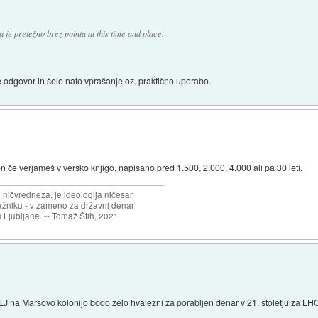
 je pretežno brez pointa at this time and place.
de odgovor in šele nato vprašanje oz. praktično uporabo.
n če verjameš v versko knjigo, napisano pred 1.500, 2.000, 4.000 ali pa 30 leti.
 ničvredneža, je ideologija ničesar
ažniku - v zameno za državni denar
 Ljubljane. -- Tomaž Štih, 2021
z LJ na Marsovo kolonijo bodo zelo hvaležni za porabljen denar v 21. stoletju za LHC