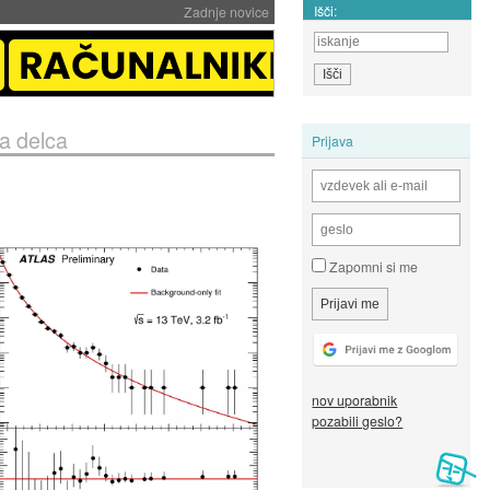
Išči:
Zadnje novice
a delca
Prijava
Zapomni si me
nov uporabnik
pozabili geslo?