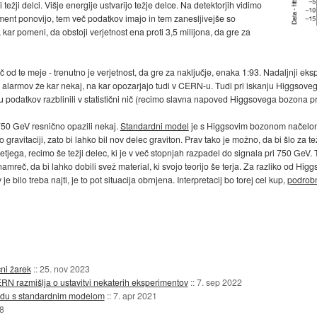
težji delci. Višje energije ustvarijo težje delce. Na detektorjih vidimo
ent ponovijo, tem več podatkov imajo in tem zanesljivejše so
ar pomeni, da obstoji verjetnost ena proti 3,5 milijona, da gre za
od te meje - trenutno je verjetnost, da gre za naključje, enaka 1:93. Nadaljnji eks
nih alarmov že kar nekaj, na kar opozarjajo tudi v CERN-u. Tudi pri iskanju Higgsove
u podatkov razblinili v statistični nič (recimo slavna napoved Higgsovega bozona p
 750 GeV resnično opazili nekaj.
Standardni model
je s Higgsovim bozonom načeloma
 gravitaciji, zato bi lahko bil nov delec graviton. Prav tako je možno, da bi šlo za
aj tretjega, recimo še težji delec, ki je v več stopnjah razpadel do signala pri 750 Ge
amreč, da bi lahko dobili svež material, ki svojo teorijo še terja. Za razliko od Higg
 je bilo treba najti, je to pot situacija obrnjena. Interpretacij bo torej cel kup,
podrobn
ni žarek
::
25. nov 2023
RN razmišlja o ustavitvi nekaterih eksperimentov
::
7. sep 2022
kladu s standardnim modelom
::
7. apr 2021
8