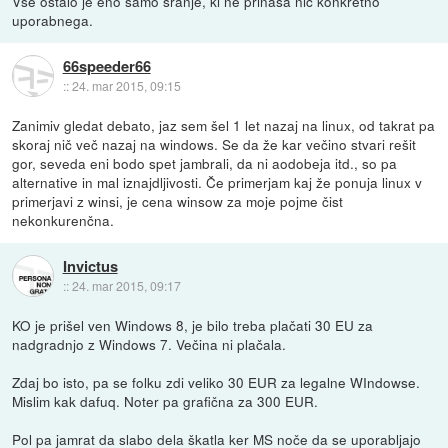
Vse ostalo je eno samo sranje, ki ne prinaša nič konkretno
uporabnega.
66speeder66
::
24. mar 2015, 09:15
Zanimiv gledat debato, jaz sem šel 1 let nazaj na linux, od takrat pa
skoraj nič več nazaj na windows. Se da že kar večino stvari rešit
gor, seveda eni bodo spet jambrali, da ni aodobeja itd., so pa
alternative in mal iznajdljivosti. Če primerjam kaj že ponuja linux v
primerjavi z winsi, je cena winsow za moje pojme čist
nekonkurenčna.
Invictus
::
24. mar 2015, 09:17
KO je prišel ven Windows 8, je bilo treba plačati 30 EU za
nadgradnjo z Windows 7. Večina ni plačala.
Zdaj bo isto, pa se folku zdi veliko 30 EUR za legalne WIndowse.
Mislim kak dafuq. Noter pa grafična za 300 EUR.
Pol pa jamrat da slabo dela škatla ker MS noče da se uporabljajo