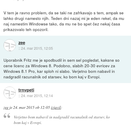
V tem je ravno problem, da se taki ne zafrkavajo s tem, ampak se
lahko drugi namesto njih. Teden dni nazaj mi je eden rekel, da mu
naj namestim Windowse tako, da mu ne bo spet čez nekaj časa
prikazovalo teh opozoril.
zee
::
24. mar 2015, 12:05
Uporabnik Fritz me je spodbudil in sem sel pogledat, kaksne so
cene licenc za Windows 8. Podobno, slabih 20-30 evricev za
Windows 8.1 Pro, kar sploh ni slabo. Verjetno bom nabavil in
nadgradil racunalnik od starsev, ko bom kaj v Evropi.
trnvpeti
::
24. mar 2015, 12:14
zee
je
24. mar 2015 ob 12:05
izjavil
:
Verjetno bom nabavil in nadgradil racunalnik od starsev, ko
bom kaj v Evropi.