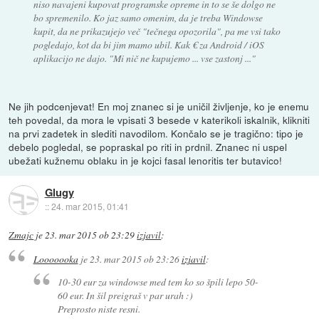
niso navajeni kupovat programske opreme in to se še dolgo ne
bo spremenilo. Ko jaz samo omenim, da je treba Windowse
kupit, da ne prikazujejo več "tečnega opozorila", pa me vsi tako
pogledajo, kot da bi jim mamo ubil. Kak € za Android / iOS
aplikacijo ne dajo. "Mi nič ne kupujemo ... vse zastonj ..."
Ne jih podcenjevat! En moj znanec si je uničil življenje, ko je enemu
teh povedal, da mora le vpisati 3 besede v katerikoli iskalnik, klikniti
na prvi zadetek in slediti navodilom. Končalo se je tragično: tipo je
debelo pogledal, se popraskal po riti in prdnil. Znanec ni uspel
ubežati kužnemu oblaku in je kojci fasal lenoritis ter butavico!
Glugy
::
24. mar 2015, 01:41
Zmajc
je
23. mar 2015 ob 23:29
izjavil
:
Looooooka
je
23. mar 2015 ob 23:26
izjavil
:
10-30 eur za windowse med tem ko so špili lepo 50-
60 eur. In šil preigraš v par urah :)
Preprosto niste resni.