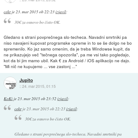
cekr
je
23. mar 2015 ob 22:23
izjavil
:
30€ za osnovo bo čisto OK.
Gledano s strani povprečnega slo-techeca. Navadni smrtniki pa
niso navajeni kupovat programske opreme in to se še dolgo ne bo
spremenilo. Ko jaz samo omenim, da je treba Windowse kupit, da
ne prikazujejo več "tečnega opozorila", pa me vsi tako pogledajo,
kot da bi jim mamo ubil. Kak € za Android / iOS aplikacijo ne dajo.
"Mi nič ne kupujemo ... vse zastonj ..."
Jupito
::
24. mar 2015, 01:15
KoKi
je
23. mar 2015 ob 23:52
izjavil
:
cekr
je
23. mar 2015 ob 22:23
izjavil
:
30€ za osnovo bo čisto OK.
Gledano s strani povprečnega slo-techeca. Navadni smrtniki pa