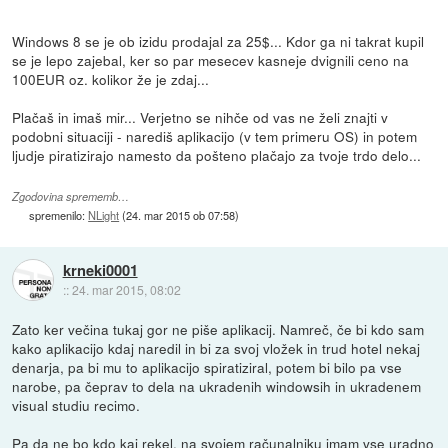
Windows 8 se je ob izidu prodajal za 25$... Kdor ga ni takrat kupil
se je lepo zajebal, ker so par mesecev kasneje dvignili ceno na
100EUR oz. kolikor že je zdaj...
Plačaš in imaš mir... Verjetno se nihče od vas ne želi znajti v
podobni situaciji - narediš aplikacijo (v tem primeru OS) in potem
ljudje piratizirajo namesto da pošteno plačajo za tvoje trdo delo...
Zgodovina sprememb…
spremenilo:
NLight
(
24. mar 2015 ob 07:58
)
krneki0001
::
24. mar 2015, 08:02
Zato ker večina tukaj gor ne piše aplikacij. Namreč, če bi kdo sam
kako aplikacijo kdaj naredil in bi za svoj vložek in trud hotel nekaj
denarja, pa bi mu to aplikacijo spiratiziral, potem bi bilo pa vse
narobe, pa čeprav to dela na ukradenih windowsih in ukradenem
visual studiu recimo.
Pa da ne bo kdo kaj rekel, na svojem računalniku imam vse uradno