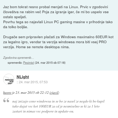
Jaz bom tokrat resno probal menjati na Linux. Prvic v zgodovini
človeštva ne rabim več Pcja za igranje iger, če mi bo uspelo vse
ostalo speljati.
Povrhu tega so najavlali Linux PC gaming masine v prihodnje tako
da tolko boljše.
Drugače sem pripravlen plačati za Windows maximalno 60EUR kot
za legalno igro, vendar ta verzija windowsa mora biti vsej PRO
verzija. Home se remote desktopa nima.
Zgodovina sprememb…
spremenilo:
Pesimist
(
24. mar 2015 ob 07:18
)
NLight
::
24. mar 2015, 07:53
heero
je
23. mar 2015 ob 22:12
izjavil
:
naj znizajo ceno windowsa in se bo ze nasel ze negdo ki bo kupil
tako dajat vec kot 100EUR za cd je nesmiselno se ki za 1 leto
zastari in nimas vec podpore in update-ou.