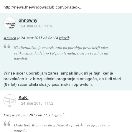
http://news.thewindowsclub.com/pirated-...
ohnowhy
::
24. mar 2015, 11:16
sisemen
je
24. mar 2015 ob 06:14
izjavil
:
Ni alternativa, je zmazek, zato pa porabijo preacherji tako
veliko casa, da delajo PR po internetu, sicer ne bi nihce niti
povohal.
Winse sicer uporabljam zares, ampak linux mi je fajn, ker je
brezplačen in z brezplačnim programjem omogoča, da tudi stari
(8+ let) računalniki služijo pisarniškim opravilom.
KoKi
::
24. mar 2015, 11:52
Fritz
je
24. mar 2015 ob 11:13
izjavil
:
Dajte folk. Komur se da zafrkavat s piratsko verzijo, se bo še
naprej...