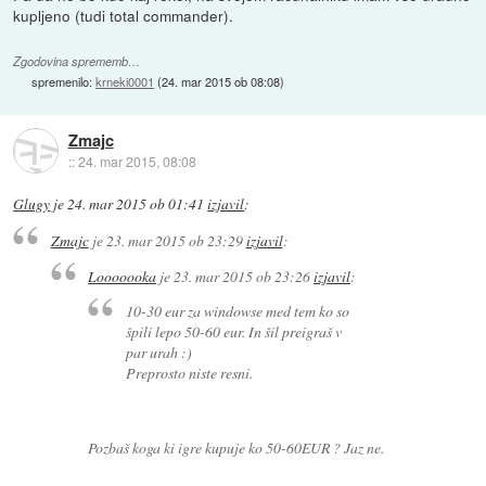
kupljeno (tudi total commander).
Zgodovina sprememb…
spremenilo:
krneki0001
(
24. mar 2015 ob 08:08
)
Zmajc
::
24. mar 2015, 08:08
Glugy
je
24. mar 2015 ob 01:41
izjavil
:
Zmajc
je
23. mar 2015 ob 23:29
izjavil
:
Looooooka
je
23. mar 2015 ob 23:26
izjavil
:
10-30 eur za windowse med tem ko so
špili lepo 50-60 eur. In šil preigraš v
par urah :)
Preprosto niste resni.
Pozbaš koga ki igre kupuje ko 50-60EUR ? Jaz ne.