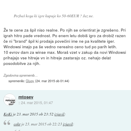
Pozbaš koga ki igre kupuje ko 50-60EUR ? Jaz ne.
Že te cene za špil niso realne. Po njih se orientirat je zgrešeno. Pri
igrah hitro pade vrednost. Po enem letu dobiš igro za drobiž razen
če ni "brand" špil ki prodaja povečini ime ne pa kvalitete iger.
Windowsi imajo pa še vedno nerealno ceno tud po parih letih.
10 evrov dam za winse max. Moraš vzet v zakup da novi Windowsi
prihajajo vse hitreje vn in hitreje zastarajo oz. nehajo delat
posodobitve za njih.
Zgodovina sprememb…
spremenilo:
Glugy
(
24. mar 2015 ob 01:44
)
mtosev
::
24. mar 2015, 01:47
KoKi
je
23. mar 2015 ob 23:52
izjavil
:
cekr
je
23. mar 2015 ob 22:23
izjavil
: