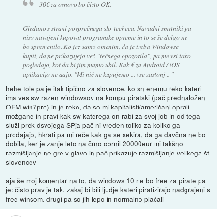
30€ za osnovo bo čisto OK.
Gledano s strani povprečnega slo-techeca. Navadni smrtniki pa
niso navajeni kupovat programske opreme in to se še dolgo ne
bo spremenilo. Ko jaz samo omenim, da je treba Windowse
kupit, da ne prikazujejo več "tečnega opozorila", pa me vsi tako
pogledajo, kot da bi jim mamo ubil. Kak € za Android / iOS
aplikacijo ne dajo. "Mi nič ne kupujemo ... vse zastonj ..."
hehe tole pa je itak tipično za slovence. ko sn enemu reko kateri
ima ves sw razen windowsov na kompu piratski (pač prednaložen
OEM win7pro) in je reko, da so mi kapitalisti/američani oprali
možgane in pravi kak sw katerega on rabi za svoj job in od tega
služi prek dsvojega SPja pač ni vreden toliko za koliko ga
prodajajo, hkrati pa mi reče kak ga se sekira, da ga davčna ne bo
dobila, ker je zanje leto na črno obrnil 20000eur mi takšno
razmišljanje ne gre v glavo in pač prikazuje razmišljanje velikega št
slovencev
aja še moj komentar na to, da windows 10 ne bo free za pirate pa
je: čisto prav je tak. zakaj bi bili ljudje kateri piratizirajo nadgrajeni s
free winsom, drugi pa so jih lepo in normalno plačali