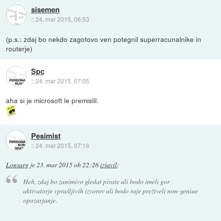
sisemen
::
24. mar 2015, 06:53
(p.s.: zdaj bo nekdo zagotovo ven potegnil superracunalnike in
routerje)
Spc
::
24. mar 2015, 07:05
aha si je microsoft le premislil.
Pesimist
::
24. mar 2015, 07:16
Lonsarg
je
23. mar 2015 ob 22:26
izjavil
:
Heh, zdaj bo zanimivo gledat pirate ali bodo imeli gor
aktivatorje vprašljivih izvorov ali bodo raje preživeli non-geniue
opozarjanje.