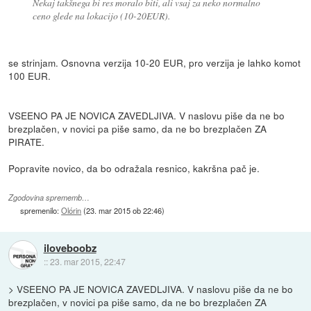
Nekaj takšnega bi res moralo biti, ali vsaj za neko normalno
ceno glede na lokacijo (10-20EUR).
se strinjam. Osnovna verzija 10-20 EUR, pro verzija je lahko komot
100 EUR.
VSEENO PA JE NOVICA ZAVEDLJIVA. V naslovu piše da ne bo
brezplačen, v novici pa piše samo, da ne bo brezplačen ZA
PIRATE.
Popravite novico, da bo odražala resnico, kakršna pač je.
Zgodovina sprememb…
spremenilo:
Olórin
(
23. mar 2015 ob 22:46
)
iloveboobz
::
23. mar 2015, 22:47
> VSEENO PA JE NOVICA ZAVEDLJIVA. V naslovu piše da ne bo
brezplačen, v novici pa piše samo, da ne bo brezplačen ZA