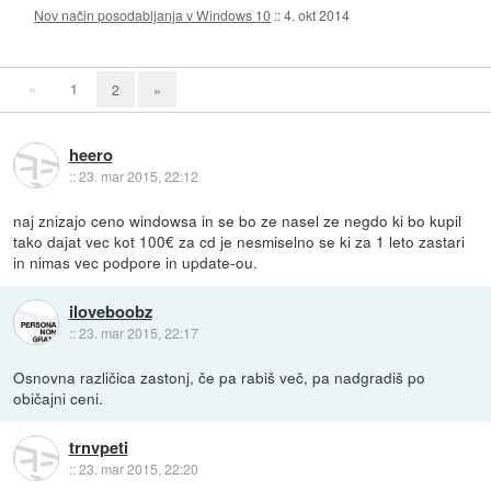
Nov način posodabljanja v Windows 10
::
4. okt 2014
«
1
2
»
heero
::
23. mar 2015, 22:12
naj znizajo ceno windowsa in se bo ze nasel ze negdo ki bo kupil
tako dajat vec kot 100€ za cd je nesmiselno se ki za 1 leto zastari
in nimas vec podpore in update-ou.
iloveboobz
::
23. mar 2015, 22:17
Osnovna različica zastonj, če pa rabiš več, pa nadgradiš po
običajni ceni.
trnvpeti
::
23. mar 2015, 22:20