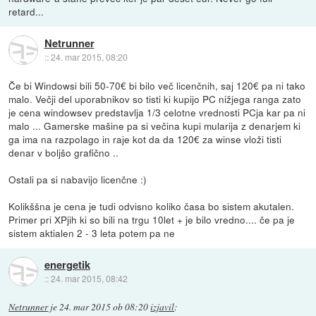
retard...
Netrunner
::
24. mar 2015, 08:20
Če bi Windowsi bili 50-70€ bi bilo več licenčnih, saj 120€ pa ni tako
malo. Večji del uporabnikov so tisti ki kupijo PC nižjega ranga zato
je cena windowsev predstavlja 1/3 celotne vrednosti PCja kar pa ni
malo ... Gamerske mašine pa si večina kupi mularija z denarjem ki
ga ima na razpolago in raje kot da da 120€ za winse vloži tisti
denar v boljšo grafično ..
Ostali pa si nabavijo licenčne :)
Kolikššna je cena je tudi odvisno koliko časa bo sistem akutalen.
Primer pri XPjih ki so bili na trgu 10let + je bilo vredno.... če pa je
sistem aktialen 2 - 3 leta potem pa ne
energetik
::
24. mar 2015, 08:42
Netrunner
je
24. mar 2015 ob 08:20
izjavil
: