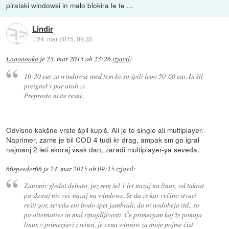
piratski windowsi in malo blokira le te ...
Lindir
::
24. mar 2015, 09:32
Looooooka
je
23. mar 2015 ob 23:26
izjavil
:
10-30 eur za windowse med tem ko so špili lepo 50-60 eur. In šil
preigraš v par urah :)
Preprosto niste resni.
Odvisno kakšne vrste špil kupiš. Ali je to single ali multiplayer.
Naprimer, zame je bil COD 4 tudi kr drag, ampak sm ga igral
najmanj 2 leti skoraj vsak dan, zaradi multiplayer-ya seveda.
66speeder66
je
24. mar 2015 ob 09:15
izjavil
:
Zanimiv gledat debato, jaz sem šel 1 let nazaj na linux, od takrat
pa skoraj nič več nazaj na windows. Se da že kar večino stvari
rešit gor, seveda eni bodo spet jambrali, da ni aodobeja itd., so
pa alternative in mal iznajdljivosti. Če primerjam kaj že ponuja
linux v primerjavi z winsi, je cena winsow za moje pojme čist