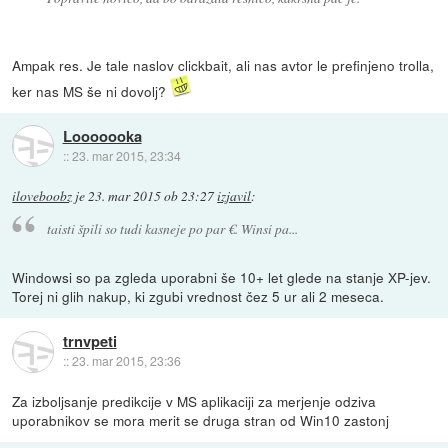
Ampak res. Je tale naslov clickbait, ali nas avtor le prefinjeno trolla,
ker nas MS še ni dovolj?
Looooooka
::
23. mar 2015, 23:34
iloveboobz
je
23. mar 2015 ob 23:27
izjavil
:
taisti špili so tudi kasneje po par €. Winsi pa...
Windowsi so pa zgleda uporabni še 10+ let glede na stanje XP-jev.
Torej ni glih nakup, ki zgubi vrednost čez 5 ur ali 2 meseca.
trnvpeti
::
23. mar 2015, 23:36
Za izboljsanje predikcije v MS aplikaciji za merjenje odziva
uporabnikov se mora merit se druga stran od Win10 zastonj