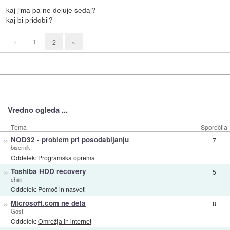
kaj jima pa ne deluje sedaj?
kaj bi pridobil?
«
1
2
»
Vredno ogleda ...
Tema
Sporočila
»
NOD32 - problem pri posodabljanju
7
bisernik
Oddelek:
Programska oprema
»
Toshiba HDD recovery
5
chiiiii
Oddelek:
Pomoč in nasveti
»
Microsoft.com ne dela
8
Gost
Oddelek:
Omrežja in internet