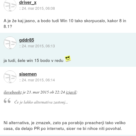
driver_x
::
24. mar 2015, 06:08
A je že kaj jasno, a bodo tudi Win 10 tako skorpucalo, kakor 8 in
8.1?
gddr85
::
24. mar 2015, 06:13
ja tudi, šele win 15 bodo v redu
sisemen
::
24. mar 2015, 06:14
iloveboobz
je
23. mar 2015 ob 22:24
izjavil
:
Če je lahko alternativa zastonj...
Ni alternativa, je zmazek, zato pa porabijo preacherji tako veliko
casa, da delajo PR po internetu, sicer ne bi nihce niti povohal.