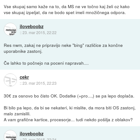
Vse skupaj samo kaže na to, da MS ne ve točno kaj želi oz kako
vse skupaj izpeljat, da ne bodo spet imeli množičnega odpora.
iloveboobz
::
23. mar 2015, 22:22
Res nwm, zakaj ne pripravijo neke "bing" različice za končne
uporabnike zastonj.
Če lahko to počnejo na poceni napravah....
cekr
::
23. mar 2015, 22:23
30€ za osnovo bo čisto OK. Dodatke (+pro...,) se pa lepo doplača.
Bi bilo pa lepo, da bi se nekateri, ki mislite, da mora biti OS zastonj,
malo zamislili.
A vam grafične kartice, procesorje... tudi nekdo pošilja z oblakov?
iloveboobz
::
23. mar 2015, 22:24