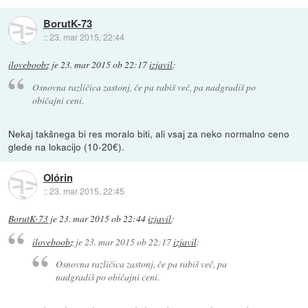
BorutK-73
::
23. mar 2015, 22:44
iloveboobz
je
23. mar 2015 ob 22:17
izjavil
:
Osnovna različica zastonj, če pa rabiš več, pa nadgradiš po
običajni ceni.
Nekaj takšnega bi res moralo biti, ali vsaj za neko normalno ceno
glede na lokacijo (10-20€).
Olórin
::
23. mar 2015, 22:45
BorutK-73
je
23. mar 2015 ob 22:44
izjavil
:
iloveboobz
je
23. mar 2015 ob 22:17
izjavil
:
Osnovna različica zastonj, če pa rabiš več, pa
nadgradiš po običajni ceni.