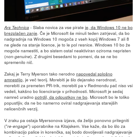
- Slaba novica za vse pirate
je, da Windows 10 ne bo
Ars Technica
brezplačen zanje
. Če je Microsoft še minuli teden zatrjeval, da bo
nadgradnja na Windows 10 mogoča z vseh kopij Windows 7 ali 8
ne glede na stanje licence, je to le pol resnice. Windows 10 bo že
mogoče namestiti, a bo sistem ostal neaktiviran oziroma nepristen
(
). Z drugimi besedami to pomeni, da se ne bo
non-genuine
spremenilo nič.
Zakaj je Terry Myerson tako nerodno
napovedal splošno
amnestijo
, je več teorij. Morebiti je šlo dejansko nerodnost,
morebiti za premeten PR-trik, morebiti pa v Redmondu pač niso vsi
vedeli, kakšno bo licenciranje v prihodnosti. Microsoft je sedaj
namreč uradno
potrdil, da odpustkov ne bo
. Microsoft bo le toliko
popustljiv, da ne bo namerno oviral nadgrajevanja starejših
nelicenčnih verzij.
V zraku pa ostaja Myersonova izjava, da želijo ponovno pritegniti
("
") uporabnike na Kitajskem. Vse kaže, da bo šlo za
re-engage
kombinacijo palice in korenčka, saj bodo dovoljevali nadgrajevanje