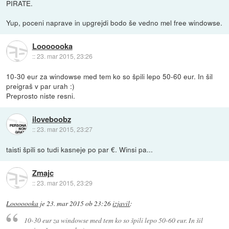
PIRATE.
Yup, poceni naprave in upgrejdi bodo še vedno mel free windowse.
Looooooka
::
23. mar 2015, 23:26
10-30 eur za windowse med tem ko so špili lepo 50-60 eur. In šil
preigraš v par urah :)
Preprosto niste resni.
iloveboobz
::
23. mar 2015, 23:27
taisti špili so tudi kasneje po par €. Winsi pa...
Zmajc
::
23. mar 2015, 23:29
Looooooka
je
23. mar 2015 ob 23:26
izjavil
:
10-30 eur za windowse med tem ko so špili lepo 50-60 eur. In šil