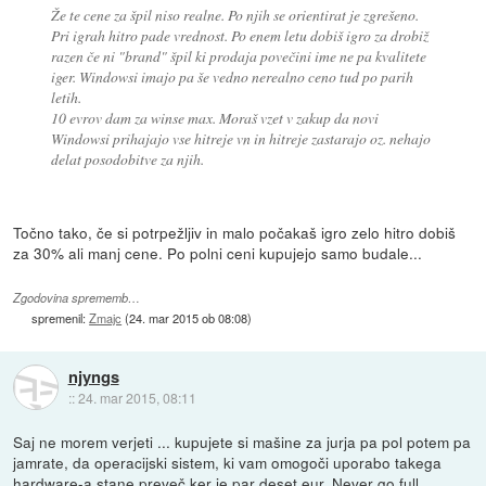
Že te cene za špil niso realne. Po njih se orientirat je zgrešeno.
Pri igrah hitro pade vrednost. Po enem letu dobiš igro za drobiž
razen če ni "brand" špil ki prodaja povečini ime ne pa kvalitete
iger. Windowsi imajo pa še vedno nerealno ceno tud po parih
letih.
10 evrov dam za winse max. Moraš vzet v zakup da novi
Windowsi prihajajo vse hitreje vn in hitreje zastarajo oz. nehajo
delat posodobitve za njih.
Točno tako, če si potrpežljiv in malo počakaš igro zelo hitro dobiš
za 30% ali manj cene. Po polni ceni kupujejo samo budale...
Zgodovina sprememb…
spremenil:
Zmajc
(
24. mar 2015 ob 08:08
)
njyngs
::
24. mar 2015, 08:11
Saj ne morem verjeti ... kupujete si mašine za jurja pa pol potem pa
jamrate, da operacijski sistem, ki vam omogoči uporabo takega
hardware-a stane preveč ker je par deset eur. Never go full