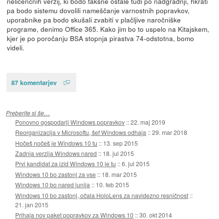
nelicenčnih verzij, ki bodo takšne ostale tudi po nadgradnji, hkrati
pa bodo sistemu dovolili nameščanje varnostnih popravkov,
uporabnike pa bodo skušali zvabiti v plačljive naročniške
programe, denimo Office 365. Kako jim bo to uspelo na Kitajskem,
kjer je po poročanju BSA stopnja pirastva 74-odstotna, bomo
videli.
87 komentarjev
Preberite si še…
Ponovno gospodarji Windows popravkov
::
22. maj 2019
Reorganizacija v Microsoftu, šef Windows odhaja
::
29. mar 2018
Hočeš nočeš je Windows 10 tu
::
13. sep 2015
Zadnja verzija Windows nared
::
18. jul 2015
Prvi kandidat za izid Windows 10 je tu
::
6. jul 2015
Windows 10 bo zastonj za vse
::
18. mar 2015
Windows 10 bo nared junija
::
10. feb 2015
Windows 10 bo zastonj, očala HoloLens za navidezno resničnost
::
21. jan 2015
Prihaja nov paket popravkov za Windows 10
::
30. okt 2014