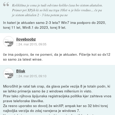
Kolikššna je cena je tudi odvisno koliko časa bo sistem akutalen.
Primer pri XPjih ki so bili na trgu 10let + je bilo vredno.... če pa
je sistem aktialen 2 - 3 leta potem pa ne
In kateri je aktualen samo 2-3 leta? Win7 ima podporo do 2020,
torej 11 let, Win8.1 do 2023, torej 9 let.
iloveboobz
::
24. mar 2015, 09:05
če ima podporo, še ne pomeni, da je aktualen. Fičerije kot so dx12
so samo za latest winse.
Blisk
::
24. mar 2015, 09:10
MicroShit je ratal tak crap, da glava peče vezija 8 je totaln podn, ki
se lahko primerja samo še z windows millenium in visto.
Prav tako njihova špijunska registracijska politika kjer zahteva vnos
prave telefonske številke.
Za resno uporabo so dovolj že winXP, ampak ker so 32 bitni torej
najboljša verzija do zdaj narejena je windows 7.