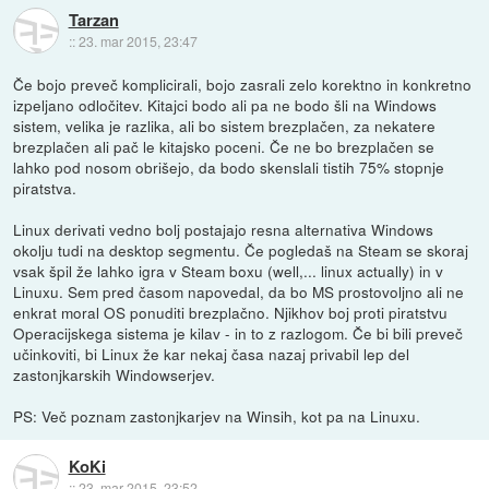
Tarzan
::
23. mar 2015, 23:47
Če bojo preveč komplicirali, bojo zasrali zelo korektno in konkretno
izpeljano odločitev. Kitajci bodo ali pa ne bodo šli na Windows
sistem, velika je razlika, ali bo sistem brezplačen, za nekatere
brezplačen ali pač le kitajsko poceni. Če ne bo brezplačen se
lahko pod nosom obrišejo, da bodo skenslali tistih 75% stopnje
piratstva.
Linux derivati vedno bolj postajajo resna alternativa Windows
okolju tudi na desktop segmentu. Če pogledaš na Steam se skoraj
vsak špil že lahko igra v Steam boxu (well,... linux actually) in v
Linuxu. Sem pred časom napovedal, da bo MS prostovoljno ali ne
enkrat moral OS ponuditi brezplačno. Njikhov boj proti piratstvu
Operacijskega sistema je kilav - in to z razlogom. Če bi bili preveč
učinkoviti, bi Linux že kar nekaj časa nazaj privabil lep del
zastonjkarskih Windowserjev.
PS: Več poznam zastonjkarjev na Winsih, kot pa na Linuxu.
KoKi
::
23. mar 2015, 23:52