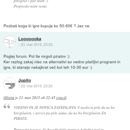
preigraš v par urah :)
Preprosto niste resni.
Pozbaš koga ki igre kupuje ko 50-60€ ? Jaz ne.
Looooooka
::
23. mar 2015, 23:33
Poglej forum. Pol tle mrgoli piratov :)
Ker razlog zakaj niso na alternativi so vedno plačljivi programi in
igre, ki stanejo nekajkrat več kot teh 10-30 eur :)
Jupito
::
23. mar 2015, 23:33
Olórin
je
23. mar 2015 ob 22:45
izjavil
:
VSEENO PA JE NOVICA ZAVEDLJIVA. V naslovu piše da ne bo
brezplačen, v novici pa piše samo, da ne bo brezplačen ZA
PIRATE.
Popravite novico, da bo odražala resnico, kakršna pač je.