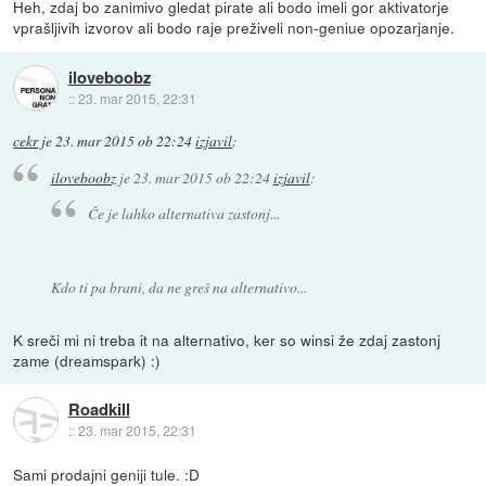
Heh, zdaj bo zanimivo gledat pirate ali bodo imeli gor aktivatorje
vprašljivih izvorov ali bodo raje preživeli non-geniue opozarjanje.
iloveboobz
::
23. mar 2015, 22:31
cekr
je
23. mar 2015 ob 22:24
izjavil
:
iloveboobz
je
23. mar 2015 ob 22:24
izjavil
:
Če je lahko alternativa zastonj...
Kdo ti pa brani, da ne greš na alternativo...
K sreči mi ni treba it na alternativo, ker so winsi že zdaj zastonj
zame (dreamspark) :)
Roadkill
::
23. mar 2015, 22:31
Sami prodajni geniji tule. :D