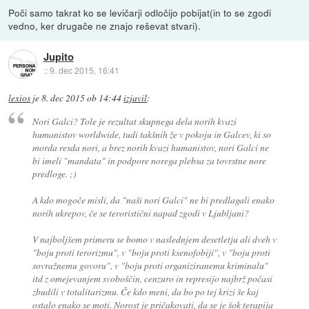
Poči samo takrat ko se levičarji odločijo pobijat(in to se zgodi
vedno, ker drugače ne znajo reševat stvari).
Jupito
::
9. dec 2015, 16:41
lexios
je
8. dec 2015 ob 14:44
izjavil
:
Nori Galci? Tole je rezultat skupnega dela norih kvazi
humanistov worldwide, tudi takšnih že v pokoju in Galcev, ki so
morda resda nori, a brez norih kvazi humanistov, nori Galci ne
bi imeli "mandata" in podpore norega plebsa za tovrstne nore
predloge. ;)
A kdo mogoče misli, da "naši nori Galci" ne bi predlagali enako
norih ukrepov, če se teroristični napad zgodi v Ljubljani?
V najboljšem primeru se bomo v naslednjem desetletju ali dveh v
"boju proti terorizmu", v "boju proti ksenofobiji", v "boju proti
sovražnemu govoru", v "boju proti organiziranemu kriminalu"
itd z omejevanjem svoboščin, cenzuro in represijo najbrž počasi
zbudili v totalitarizmu. Če kdo meni, da bo po tej krizi še kaj
ostalo enako se moti. Norost je pričakovati, da se je šok terapija