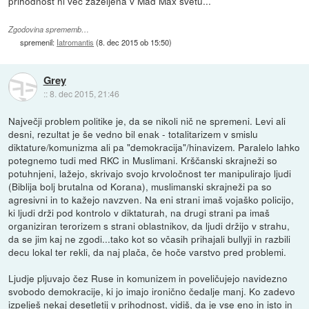
prihodnost ni več zaželjena v Mad Max svetu...
Zgodovina sprememb…
spremenil:
Iatromantis
(
8. dec 2015 ob 15:50
)
Grey
::
8. dec 2015, 21:46
Največji problem politike je, da se nikoli nič ne spremeni. Levi ali
desni, rezultat je še vedno bil enak - totalitarizem v smislu
diktature/komunizma ali pa "demokracija"/hinavizem. Paralelo lahko
potegnemo tudi med RKC in Muslimani. Krščanski skrajneži so
potuhnjeni, lažejo, skrivajo svojo krvoločnost ter manipulirajo ljudi
(Biblija bolj brutalna od Korana), muslimanski skrajneži pa so
agresivni in to kažejo navzven. Na eni strani imaš vojaško policijo,
ki ljudi drži pod kontrolo v diktaturah, na drugi strani pa imaš
organiziran terorizem s strani oblastnikov, da ljudi držijo v strahu,
da se jim kaj ne zgodi...tako kot so včasih prihajali bullyji in razbili
decu lokal ter rekli, da naj plača, če hoče varstvo pred problemi.
Ljudje pljuvajo čez Ruse in komunizem in poveličujejo navidezno
svobodo demokracije, ki jo imajo ironično čedalje manj. Ko zadevo
izpelješ nekaj desetletij v prihodnost, vidiš, da je vse eno in isto in