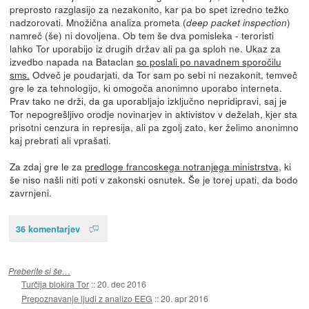
preprosto razglasijo za nezakonito, kar pa bo spet izredno težko
nadzorovati. Množična analiza prometa (
)
deep packet inspection
namreč (še) ni dovoljena. Ob tem še dva pomisleka - teroristi
lahko Tor uporabijo iz drugih držav ali pa ga sploh ne. Ukaz za
izvedbo napada na Bataclan
so poslali po navadnem sporočilu
sms.
Odveč je poudarjati, da Tor sam po sebi ni nezakonit, temveč
gre le za tehnologijo, ki omogoča anonimno uporabo interneta.
Prav tako ne drži, da ga uporabljajo izključno nepridipravi, saj je
Tor nepogrešljivo orodje novinarjev in aktivistov v deželah, kjer sta
prisotni cenzura in represija, ali pa zgolj zato, ker želimo anonimno
kaj prebrati ali vprašati.
Za zdaj gre le za
predloge francoskega notranjega ministrstva
, ki
še niso našli niti poti v zakonski osnutek. Še je torej upati, da bodo
zavrnjeni.
36 komentarjev
Preberite si še…
Turčija blokira Tor
::
20. dec 2016
Prepoznavanje ljudi z analizo EEG
::
20. apr 2016