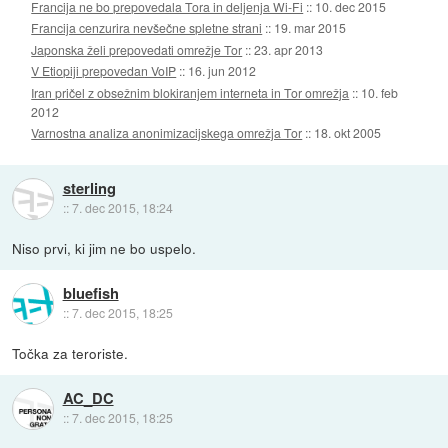
Francija ne bo prepovedala Tora in deljenja Wi-Fi
::
10. dec 2015
Francija cenzurira nevšečne spletne strani
::
19. mar 2015
Japonska želi prepovedati omrežje Tor
::
23. apr 2013
V Etiopiji prepovedan VoIP
::
16. jun 2012
Iran pričel z obsežnim blokiranjem interneta in Tor omrežja
::
10. feb
2012
Varnostna analiza anonimizacijskega omrežja Tor
::
18. okt 2005
sterling
::
7. dec 2015, 18:24
Niso prvi, ki jim ne bo uspelo.
bluefish
::
7. dec 2015, 18:25
Točka za teroriste.
AC_DC
::
7. dec 2015, 18:25