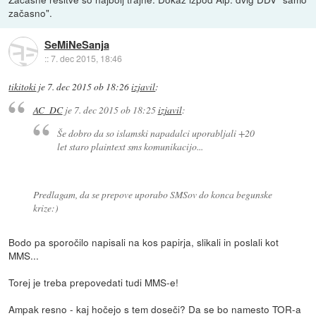
začasno".
SeMiNeSanja
::
7. dec 2015, 18:46
tikitoki
je
7. dec 2015 ob 18:26
izjavil
:
AC_DC
je
7. dec 2015 ob 18:25
izjavil
:
Še dobro da so islamski napadalci uporabljali +20
let staro plaintext sms komunikacijo...
Predlagam, da se prepove uporabo SMSov do konca begunske
krize:)
Bodo pa sporočilo napisali na kos papirja, slikali in poslali kot
MMS...
Torej je treba prepovedati tudi MMS-e!
Ampak resno - kaj hočejo s tem doseči? Da se bo namesto TOR-a