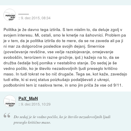
::
9. dec 2015, 08:34
Politika je že davno tega iztirila. S tem mislim to, da deluje zgolj v
svojem interesu. Mi, ostali, smo le kmetje na šahovnici. Problem pa
je v tem, da je politika iztirila do te mere, da se ne zaveda ali pa ji
ni mar za dolgoročne posledice svojih dejanj. Smernice
(povečevanje revščine, vse večje razslojevanje, omejevanje
svoboščin, terorizem in razne grožnje, ipd.) kažejo na to, da se
družba čedalje bolj pomika v nestabilno stanje. Do sedaj je še
vedno počilo, ko je število nezadovoljnih ljudi preseglo kritično
maso. In tudi tokrat ne bo nič drugače. Tega se, kot kaže, zavedajo
tudi elite, ki si svoj status poizkušajo podaljševati z ukrepi,
podbobnimi tem iz naslova teme, in smo jim priča že vse od 9/11.
PaX_MaN
::
9. dec 2015, 10:29
Do sedaj je še vedno počilo, ko je število nezadovoljnih ljudi
preseglo kritično maso.