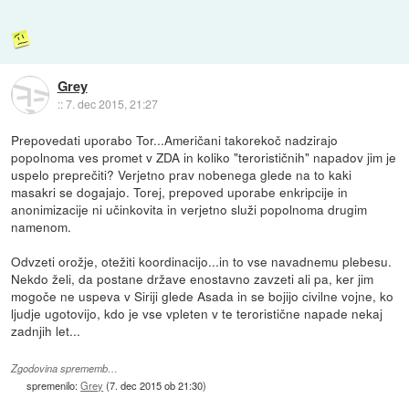
Grey
::
7. dec 2015, 21:27
Prepovedati uporabo Tor...Američani takorekoč nadzirajo
popolnoma ves promet v ZDA in koliko "terorističnih" napadov jim je
uspelo preprečiti? Verjetno prav nobenega glede na to kaki
masakri se dogajajo. Torej, prepoved uporabe enkripcije in
anonimizacije ni učinkovita in verjetno služi popolnoma drugim
namenom.
Odvzeti orožje, otežiti koordinacijo...in to vse navadnemu plebesu.
Nekdo želi, da postane države enostavno zavzeti ali pa, ker jim
mogoče ne uspeva v Siriji glede Asada in se bojijo civilne vojne, ko
ljudje ugotovijo, kdo je vse vpleten v te teroristične napade nekaj
zadnjih let...
Zgodovina sprememb…
spremenilo:
Grey
(
7. dec 2015 ob 21:30
)