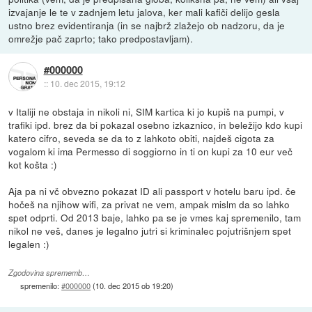
izvajanje le te v zadnjem letu jalova, ker mali kafiči delijo gesla
ustno brez evidentiranja (in se najbrž zlažejo ob nadzoru, da je
omrežje pač zaprto; tako predpostavljam).
#000000
::
10. dec 2015, 19:12
v Italiji ne obstaja in nikoli ni, SIM kartica ki jo kupiš na pumpi, v
trafiki ipd. brez da bi pokazal osebno izkaznico, in beležijo kdo kupi
katero cifro, seveda se da to z lahkoto obiti, najdeš cigota za
vogalom ki ima Permesso di soggiorno in ti on kupi za 10 eur več
kot košta :)
Aja pa ni vč obvezno pokazat ID ali passport v hotelu baru ipd. če
hočeš na njihow wifi, za privat ne vem, ampak mislm da so lahko
spet odprti. Od 2013 baje, lahko pa se je vmes kaj spremenilo, tam
nikol ne veš, danes je legalno jutri si kriminalec pojutrišnjem spet
legalen :)
Zgodovina sprememb…
spremenilo:
#000000
(
10. dec 2015 ob 19:20
)