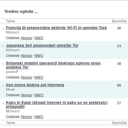
Vredno ogleda ...
Tema
Sporočila
»
Francija bi prepovedala deljenje Wi-Fi in uporabo Tora
36
McHusch
Oddelek:
Novice
/
NWO
»
Japonska želi prepovedati omrežje Tor
24
McHusch
Oddelek:
Novice
/
NWO
»
Britanski mobilni operaterji blokirajo spletno stran
36
projekta Tor
poweroff
Oddelek:
Novice
/
NWO
»
Iran znova blokira pol interneta
86
Mandi
Oddelek:
Novice
/
NWO
»
Kako je Egipt izklopil internet in kako so se prebivalci
37
prilagodili
McHusch
Oddelek:
Novice
/
NWO
Tema
Sporočila