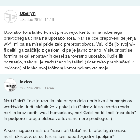
Oberyn
::
8. dec 2015, 14:16
Uporabo Tora lahko komot prepovejo, ker to nima nobenega
praktičnega učinka na uporabo Tora. Kar se tiče prepovedi deljenja
wi-fi, mi pa na misel pride zelo preprost obvoz. Vsi, ki želijo svoj wi-
fi deliti, ga zaščitijo z geslom, ki pa je javno znano. V skupnosti se
formira nekaj enostavnih gesel za tovrstno uporabo, ljudje jih
poznanjo, zakonu je zadoščeno in fašisti (sicer zvito preoblečeni v
levičarje) si lahko svoj fašizem komot nekam vtaknejo.
lexios
::
8. dec 2015, 14:44
Nori Galci? Tole je rezultat skupnega dela norih kvazi humanistov
worldwide, tudi takšnih že v pokoju in Galcev, ki so morda resda
nori, a brez norih kvazi humanistov, nori Galci ne bi imeli "mandata"
in podpore norega plebsa za tovrstne nore predloge. ;)
A kdo mogoče misli, da "naši nori Galci" ne bi predlagali enako
norih ukrepov, če se teroristični napad zgodi v Ljubljani?