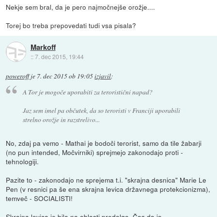
Nekje sem bral, da je pero najmočnejše orožje....
Torej bo treba prepovedati tudi vsa pisala?
Markoff
::
7. dec 2015, 19:44
poweroff
je
7. dec 2015 ob 19:05
izjavil
:
A Tor je mogoče uporabiti za teroristični napad?
Jaz sem imel pa občutek, da so teroristi v Franciji uporabili
strelno orožje in razstrelivo...
No, zdaj pa vemo - Mathai je bodoči terorist, samo da tile žabarji
(no pun intended, Močvirniki) sprejmejo zakonodajo proti -
tehnologiji.
Pazite to - zakonodajo ne sprejema t.i. "skrajna desnica" Marie Le
Pen (v resnici pa še ena skrajna levica državnega protekcionizma),
temveč - SOCIALISTI!
Skrajna levica je bila na oblasti predolgo. Čas da jo