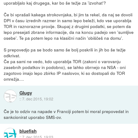
uporabljalo kaj drugega, kar bo še težje za 'izvohat'?
Če bi vprašali kakega strokovnjaka, bi jim ta rekel, da naj se dovoli
DPI v času izrednih razmer in samo lepo beleži, kdo vse uporablja
TOR in raznorazne proxije. Skupaj z drugimi podatki, se potem da
lepo presejati zbrane informacije, da na koncu padejo ven 'sumljive
osebe'. Te pa potem lepo na klasični način 'obiščeš na domu'.
S prepovedjo pa se bodo samo še bolj poskrili in jih bo še težje
odkrivat.
Če pa sami ne vedo, kdo uporablja TOR (zakoni o varovanju
zasebnih podatkov in podobno), se lahko obrnejo na NSA - oni
zagotovo imajo lepo zbirko IP naslovov, ki so dostopali do TOR
omrežja....
Glugy
::
7. dec 2015, 19:02
Če je to odziv na napade v Franciji potem bi moral prepovedat in
sankcionirat uporabo SMS-ov.
bluefish
::
7. dec 2015, 19:03