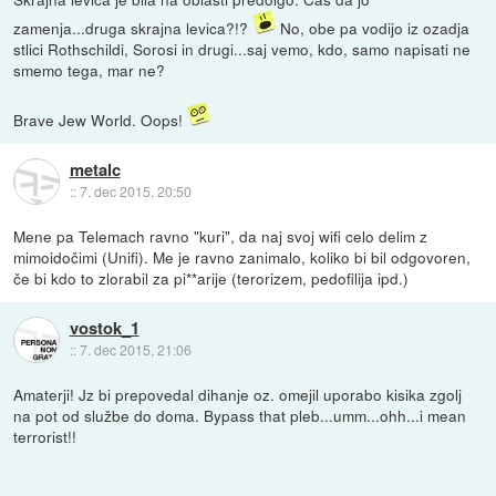
zamenja...druga skrajna levica?!?
No, obe pa vodijo iz ozadja
stlici Rothschildi, Sorosi in drugi...saj vemo, kdo, samo napisati ne
smemo tega, mar ne?
Brave Jew World. Oops!
metalc
::
7. dec 2015, 20:50
Mene pa Telemach ravno "kuri", da naj svoj wifi celo delim z
mimoidočimi (Unifi). Me je ravno zanimalo, koliko bi bil odgovoren,
če bi kdo to zlorabil za pi**arije (terorizem, pedofilija ipd.)
vostok_1
::
7. dec 2015, 21:06
Amaterji! Jz bi prepovedal dihanje oz. omejil uporabo kisika zgolj
na pot od službe do doma. Bypass that pleb...umm...ohh...i mean
terrorist!!