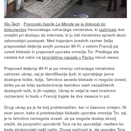
-
Francoski časnik
se je dokopal do
Slo-Tech
Le Monde
dokumentov
francoskega notranjega ministrstva, ki
razkrivajo
dve
omejitvi pri dostopu do interneta, ki ju želi ministrstvo spraviti skozi
zakonodajni postopek. Med trajanjem izrednih razmer želijo
prepovedati deljenje svojih povezav Wi-Fi, v celotni Franciji pa
uvesti blokado in prepoved uporabe omrežja Tor. Predloga sta
nastala kot odziv na
teroristične napade v Parizu
minuli mesec.
Prepoved deljenja Wi-Fi je po mnenju notranjega ministrstva
ustrezen ukrep, saj je identifikacija ljudi, ki uporabljajo javne
dostopne točke, težja. Tehnično seveda blokade ni mogoče izvesti,
lahko pa se lotijo sankcioniranja lastnikov vseh nezaščitenih
dostopnih točk, ki jih najdejo. Ukrep bi veljal le med izrednimi
razmerami, ki bodo v Franciji trajale še dva meseca in pol.
Drugi ukrep pa je še bolj problematičen, ker ni časovno omejen. Ni
sicer jasno, kako si predstavljajo blokado uporabe omrežja Tor, saj
je to tehnično nemogoče izvesti. Je pa mogoče dostop dovolj
otežiti, da povprečni uporabnik Tora ne bo uporabljal, medtem ko
bodo strokovnjaki našli način. Druga možnost je, da uporabo Tora