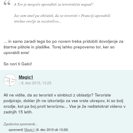
A Tor je mogoče uporabiti za teroristični napad?
Jaz sem imel pa občutek, da so teroristi v Franciji uporabili
strelno orožje in razstrelivo...
... in samo zaradi tega bo po novem treba pridobiti dovoljenje za
štartne pištole in plašilke. Torej lahko prepovemo tor, ker so
uporabili sms!
So nori ti Galci!
Magic1
::
8. dec 2015, 13:25
Ali ne vidite, da so teroristi v simbiozi z oblastjo? Teroriste
podpirajo, dokler jih ne izkoristijo za vse vrste ukrepov, ki so bolj
orodje, kot pa boj proti terorizmu... Vse je že neštetokrat videno v
zadnjih 15 letih.
Zgodovina sprememb…
spremenil:
Magic1
(
8. dec 2015 ob 13:26
)