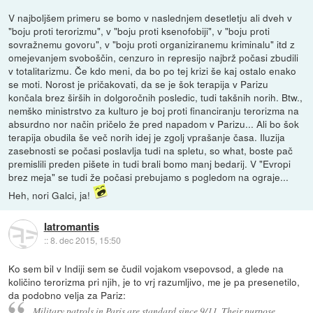
V najboljšem primeru se bomo v naslednjem desetletju ali dveh v
"boju proti terorizmu", v "boju proti ksenofobiji", v "boju proti
sovražnemu govoru", v "boju proti organiziranemu kriminalu" itd z
omejevanjem svoboščin, cenzuro in represijo najbrž počasi zbudili
v totalitarizmu. Če kdo meni, da bo po tej krizi še kaj ostalo enako
se moti. Norost je pričakovati, da se je šok terapija v Parizu
končala brez širših in dolgoročnih posledic, tudi takšnih norih. Btw.,
nemško ministrstvo za kulturo je boj proti financiranju terorizma na
absurdno nor način pričelo že pred napadom v Parizu... Ali bo šok
terapija obudila še več norih idej je zgolj vprašanje časa. Iluzija
zasebnosti se počasi poslavlja tudi na spletu, so what, boste pač
premislili preden pišete in tudi brali bomo manj bedarij. V "Evropi
brez meja" se tudi že počasi prebujamo s pogledom na ograje...
Heh, nori Galci, ja!
Iatromantis
::
8. dec 2015, 15:50
Ko sem bil v Indiji sem se čudil vojakom vsepovsod, a glede na
količino terorizma pri njih, je to vrj razumljivo, me je pa presenetilo,
da podobno velja za Pariz:
Military patrols in Paris are standard since 9/11. Their purpose