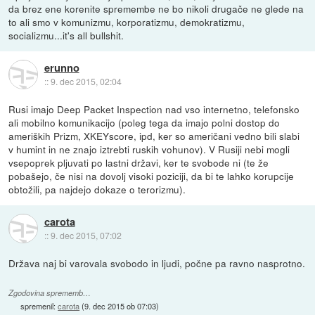
da brez ene korenite spremembe ne bo nikoli drugače ne glede na
to ali smo v komunizmu, korporatizmu, demokratizmu,
socializmu...it's all bullshit.
erunno
::
9. dec 2015, 02:04
Rusi imajo Deep Packet Inspection nad vso internetno, telefonsko
ali mobilno komunikacijo (poleg tega da imajo polni dostop do
ameriških Prizm, XKEYscore, ipd, ker so američani vedno bili slabi
v humint in ne znajo iztrebti ruskih vohunov). V Rusiji nebi mogli
vsepoprek pljuvati po lastni državi, ker te svobode ni (te že
pobašejo, če nisi na dovolj visoki poziciji, da bi te lahko korupcije
obtožili, pa najdejo dokaze o terorizmu).
carota
::
9. dec 2015, 07:02
Država naj bi varovala svobodo in ljudi, počne pa ravno nasprotno.
Zgodovina sprememb…
spremenil:
carota
(
9. dec 2015 ob 07:03
)