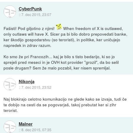
CyberPunk
::
7. dec 2015, 23:07
Fašisti! Pod giljotino z njimi!
When freedom of X is outlawed,
only outlaws will have X. Sicer pa bi bilo dobro prepovedati banke,
ker škodijo gospodarstvu (so teroristi), in politike, ker uničujejo
napredek in zdrav razum.
Ko smo že pri Francozih... kaj je bilo s tisto bedarijo, ki so jo
sprejeli pred meseci in je OVH kot provider "grozil", da bo selil
posle drugam? Sem že malo pozabil, ker nisem spremljal.
Nikonja
::
7. dec 2015, 23:52
Naj blokirajo celotno komunikacijo ne glede kako se izvaja, tudi če
te dobijo na cesti da se pogovarjaš, takoj prebutat ker si zihr
terorist.
Malner
::
8. dec 2015, 07:35