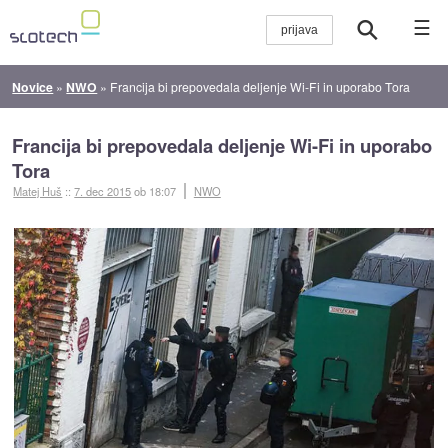
☰
Novice
»
NWO
»
Francija bi prepovedala deljenje Wi-Fi in uporabo Tora
Francija bi prepovedala deljenje Wi-Fi in uporabo
Tora
Matej Huš
::
7. dec 2015
ob 18:07
NWO