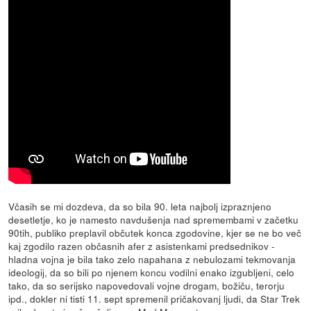
Včasih se mi dozdeva, da so bila 90. leta najbolj izpraznjeno
desetletje, ko je namesto navdušenja nad spremembami v začetku
90tih, publiko preplavil občutek konca zgodovine, kjer se ne bo več
kaj zgodilo razen občasnih afer z asistenkami predsednikov -
hladna vojna je bila tako zelo napahana z nebulozami tekmovanja
ideologij, da so bili po njenem koncu vodilni enako izgubljeni, celo
tako, da so serijsko napovedovali vojne drogam, božiču, terorju
ipd., dokler ni tisti 11. sept spremenil pričakovanj ljudi, da Star Trek