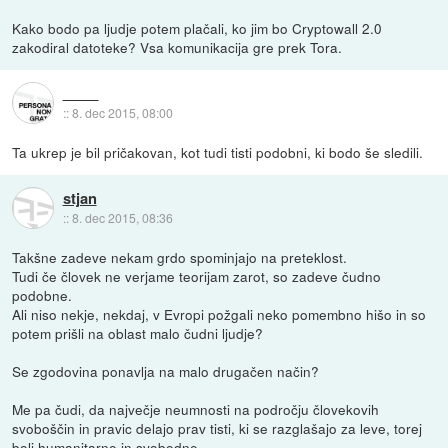
Kako bodo pa ljudje potem plačali, ko jim bo Cryptowall 2.0
zakodiral datoteke? Vsa komunikacija gre prek Tora.
::
8. dec 2015, 08:00
Ta ukrep je bil pričakovan, kot tudi tisti podobni, ki bodo še sledili.
stjan
::
8. dec 2015, 08:36
Takšne zadeve nekam grdo spominjajo na preteklost.
Tudi če človek ne verjame teorijam zarot, so zadeve čudno
podobne.
Ali niso nekje, nekdaj, v Evropi požgali neko pomembno hišo in so
potem prišli na oblast malo čudni ljudje?
Se zgodovina ponavlja na malo drugačen način?
Me pa čudi, da največje neumnosti na področju človekovih
svoboščin in pravic delajo prav tisti, ki se razglašajo za leve, torej
bolj humanitarne in svobodne.