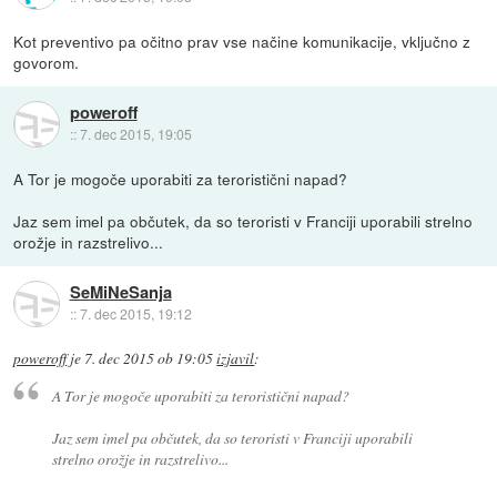
Kot preventivo pa očitno prav vse načine komunikacije, vključno z
govorom.
poweroff
::
7. dec 2015, 19:05
A Tor je mogoče uporabiti za teroristični napad?
Jaz sem imel pa občutek, da so teroristi v Franciji uporabili strelno
orožje in razstrelivo...
SeMiNeSanja
::
7. dec 2015, 19:12
poweroff
je
7. dec 2015 ob 19:05
izjavil
:
A Tor je mogoče uporabiti za teroristični napad?
Jaz sem imel pa občutek, da so teroristi v Franciji uporabili
strelno orožje in razstrelivo...