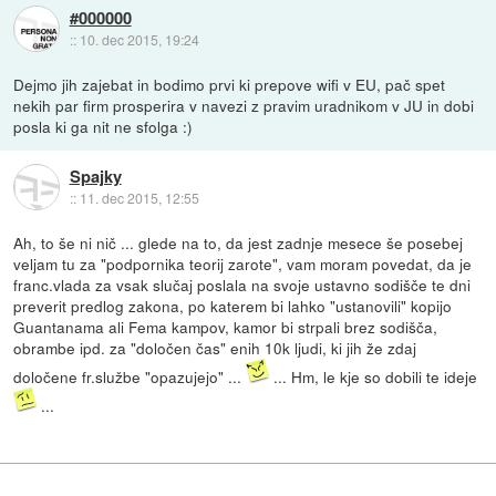
#000000
::
10. dec 2015, 19:24
Dejmo jih zajebat in bodimo prvi ki prepove wifi v EU, pač spet
nekih par firm prosperira v navezi z pravim uradnikom v JU in dobi
posla ki ga nit ne sfolga :)
Spajky
::
11. dec 2015, 12:55
Ah, to še ni nič ... glede na to, da jest zadnje mesece še posebej
veljam tu za "podpornika teorij zarote", vam moram povedat, da je
franc.vlada za vsak slučaj poslala na svoje ustavno sodišče te dni
preverit predlog zakona, po katerem bi lahko "ustanovili" kopijo
Guantanama ali Fema kampov, kamor bi strpali brez sodišča,
obrambe ipd. za "določen čas" enih 10k ljudi, ki jih že zdaj
določene fr.službe "opazujejo" ...
... Hm, le kje so dobili te ideje
...