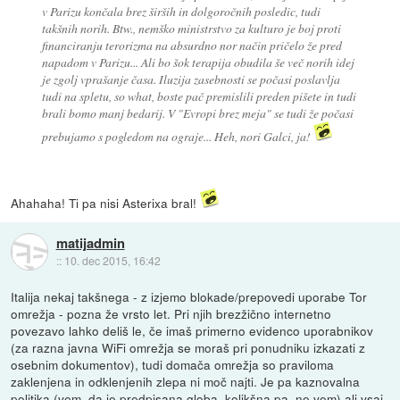
v Parizu končala brez širših in dolgoročnih posledic, tudi
takšnih norih. Btw., nemško ministrstvo za kulturo je boj proti
financiranju terorizma na absurdno nor način pričelo že pred
napadom v Parizu... Ali bo šok terapija obudila še več norih idej
je zgolj vprašanje časa. Iluzija zasebnosti se počasi poslavlja
tudi na spletu, so what, boste pač premislili preden pišete in tudi
brali bomo manj bedarij. V "Evropi brez meja" se tudi že počasi
prebujamo s pogledom na ograje... Heh, nori Galci, ja!
Ahahaha! Ti pa nisi Asterixa bral!
matijadmin
::
10. dec 2015, 16:42
Italija nekaj takšnega - z izjemo blokade/prepovedi uporabe Tor
omrežja - pozna že vrsto let. Pri njih brezžično internetno
povezavo lahko deliš le, če imaš primerno evidenco uporabnikov
(za razna javna WiFi omrežja se moraš pri ponudniku izkazati z
osebnim dokumentov), tudi domača omrežja so praviloma
zaklenjena in odklenjenih zlepa ni moč najti. Je pa kaznovalna
politika (vem, da je predpisana globa, kolikšna pa, ne vem) ali vsaj