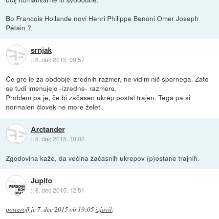
Bo Francois Hollande novi Henri Philippe Benoni Omer Joseph
Pétain ?
srnjak
::
8. dec 2015, 09:57
Če gre le za obdobje izrednih razmer, ne vidim nič spornega. Zato
se tudi imenujejo -izredne- razmere.
Problem pa je, če bi začasen ukrep postal trajen. Tega pa si
normalen človek ne more želeti.
Arctander
::
8. dec 2015, 10:02
Zgodovina kaže, da večina začasnih ukrepov (p)ostane trajnih.
Jupito
::
8. dec 2015, 12:51
poweroff
je
7. dec 2015 ob 19:05
izjavil
: