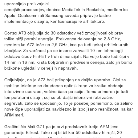
uporabljajo proizvajalci
cenejših procesorjev, denimo MediaTek in Rockchip, medtem ko
Apple, Qualcomm ali Samsung seveda pripravijo lastno
implementacijo dizajna, ker licencirajo le arhitekturo.
Cortex A73 obljublja do 30 odstotkov več zmogljivosti ob prav
toliko nižji porabi energije. Frekvenca delovanja bo 2,8 GHz,
medtem ko A72 teče na 2,5 GHz, ima pa tudi nekaj arhitekturnih
izboljšav. Za varčnost pa se imamo zahvaliti 10-nm tehnologiji
izdelave čipov FinFET v treh dimenzijah. Na voljo bodo tudi čipi v
14 nm in 16 nm, ki sta bolj zreli in predvsem cenejši, zato jih bomo
bržkone ugledali v cenejših napravah.
Obljubljajo, da je A73 bolj prilagojen na daljšo uporabo. Čipi za
mobilne telefone so dandanes optimizirane za kratka obdobja
intenzivne uporabe, večino časa pa spijo. Temu primeren je tudi
temperaturni dizajn, sej se ob daljši intenzivni rabi začno
segrevati, zato se upočasnijo. To je posebej pomembno, če želimo
nove čipe uporabljati za navidezno in izboljšano resničnost, na kar
ARM meri.
Grafični čip Mali G71 pa je prvi predstavnik tretje ARM-jeve
generacije Bifrost. Tako naj bi bil kar 50 odstotkov hitrejši, 20
odstotkov varčnejši in 40 odstotkov učinkovitejši (zmogljivost na