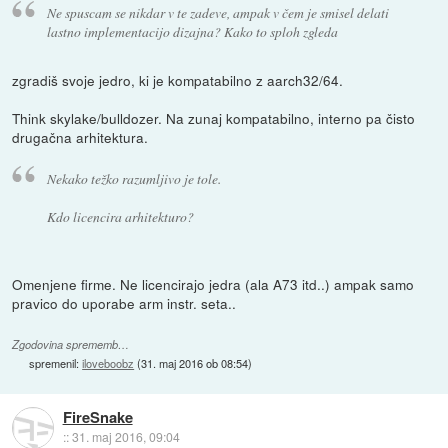
Ne spuscam se nikdar v te zadeve, ampak v čem je smisel delati
lastno implementacijo dizajna? Kako to sploh zgleda
zgradiš svoje jedro, ki je kompatabilno z aarch32/64.
Think skylake/bulldozer. Na zunaj kompatabilno, interno pa čisto
drugačna arhitektura.
Nekako težko razumljivo je tole.
Kdo licencira arhitekturo?
Omenjene firme. Ne licencirajo jedra (ala A73 itd..) ampak samo
pravico do uporabe arm instr. seta..
Zgodovina sprememb…
spremenil:
iloveboobz
(
31. maj 2016 ob 08:54
)
FireSnake
::
31. maj 2016, 09:04