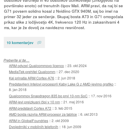
površinsko enoto) od trenutnih čipov Mali. ARM pravi, da naj bi se
G71 povsem solidno kosal z Nvidiino GTX 940M, saj bo imel na
primer 32 jeder za senčenje. Skupaj bosta A73 in G71 omogočala
prikaz slike z ločljivostjo 4K, frekvenco 120 Hz in zakasnitvami 4
ms, kar je že dovolj za navidezno resničnost.
10 komentarjev
Preberite si še…
ARM odvzel Qualcommovo licenco
::
23. okt 2024
MediaTek prehitel Qualcomm
::
27. dec 2020
Kaj prinaša ARM Cortex-A76
::
2. jun 2018
Predstavljeni Intelovi procesorji Kaby Lake G z AMD-jevimo grafiko
::
8. jan 2018
Qualcommov Snapdragon 835 bo prvi 10-nm SoC
::
17. nov 2016
ARM-jevi preizkusni čipi v 10 nm
::
21. maj 2016
ARM predstavil Cortex A72
::
3. feb 2015
AMD bojda razvija ARM procesor za tablice
::
6. okt 2013
ARM in GlobalFoundries
::
2. okt 2009
Dvojedrniki v mobilnih telefonih
::
18. jun 2009