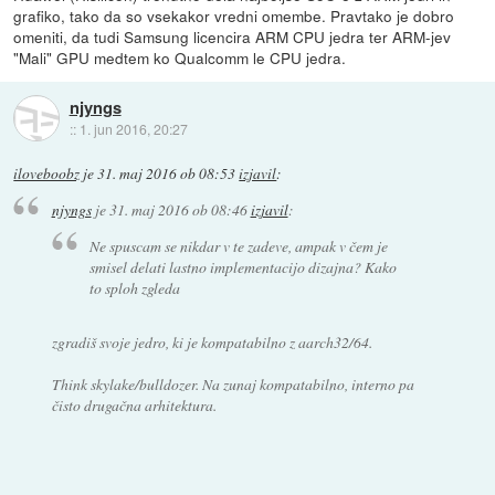
grafiko, tako da so vsekakor vredni omembe. Pravtako je dobro
omeniti, da tudi Samsung licencira ARM CPU jedra ter ARM-jev
"Mali" GPU medtem ko Qualcomm le CPU jedra.
njyngs
::
1. jun 2016, 20:27
iloveboobz
je
31. maj 2016 ob 08:53
izjavil
:
njyngs
je
31. maj 2016 ob 08:46
izjavil
:
Ne spuscam se nikdar v te zadeve, ampak v čem je
smisel delati lastno implementacijo dizajna? Kako
to sploh zgleda
zgradiš svoje jedro, ki je kompatabilno z aarch32/64.
Think skylake/bulldozer. Na zunaj kompatabilno, interno pa
čisto drugačna arhitektura.