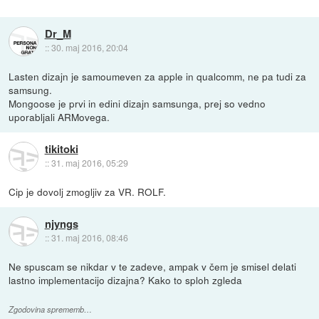
Dr_M
::
30. maj 2016, 20:04
Lasten dizajn je samoumeven za apple in qualcomm, ne pa tudi za
samsung.
Mongoose je prvi in edini dizajn samsunga, prej so vedno
uporabljali ARMovega.
tikitoki
::
31. maj 2016, 05:29
Cip je dovolj zmogljiv za VR. ROLF.
njyngs
::
31. maj 2016, 08:46
Ne spuscam se nikdar v te zadeve, ampak v čem je smisel delati
lastno implementacijo dizajna? Kako to sploh zgleda
Zgodovina sprememb…