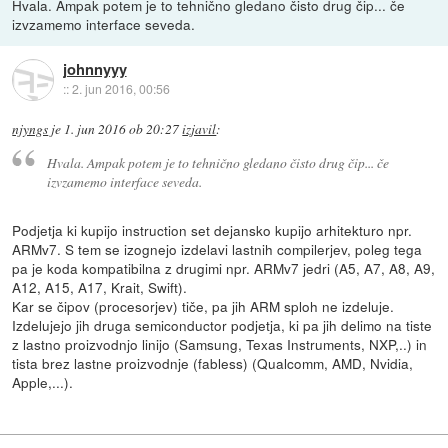
Hvala. Ampak potem je to tehnično gledano čisto drug čip... če
izvzamemo interface seveda.
johnnyyy
::
2. jun 2016, 00:56
njyngs
je
1. jun 2016 ob 20:27
izjavil
:
Hvala. Ampak potem je to tehnično gledano čisto drug čip... če
izvzamemo interface seveda.
Podjetja ki kupijo instruction set dejansko kupijo arhitekturo npr.
ARMv7. S tem se izognejo izdelavi lastnih compilerjev, poleg tega
pa je koda kompatibilna z drugimi npr. ARMv7 jedri (A5, A7, A8, A9,
A12, A15, A17, Krait, Swift).
Kar se čipov (procesorjev) tiče, pa jih ARM sploh ne izdeluje.
Izdelujejo jih druga semiconductor podjetja, ki pa jih delimo na tiste
z lastno proizvodnjo linijo (Samsung, Texas Instruments, NXP,..) in
tista brez lastne proizvodnje (fabless) (Qualcomm, AMD, Nvidia,
Apple,...).