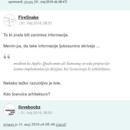
spremenil:
njyngs
(
31. maj 2016 ob 08:47
)
FireSnake
::
31. maj 2016, 08:51
To bi znala biti zanimiva informacija.
Menim pa, da take informacije ljubosumno skrivajo ...
medtem ko Apple, Qualcomm ali Samsung seveda pripravijo
lastno implementacijo dizajna, ker licencirajo le arhitekturo.
Nekako težko razumljivo je tole.
Kdo licencira arhitekturo?
iloveboobz
::
31. maj 2016, 08:53
njyngs
je
31. maj 2016 ob 08:46
izjavil
: