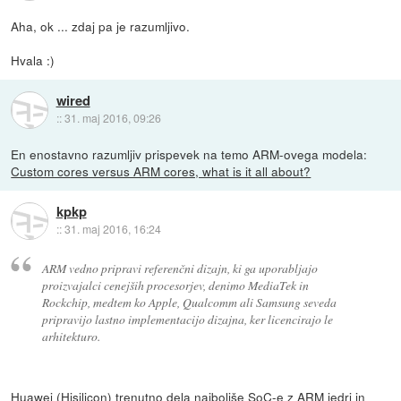
Aha, ok ... zdaj pa je razumljivo.
Hvala :)
wired
::
31. maj 2016, 09:26
En enostavno razumljiv prispevek na temo ARM-ovega modela:
Custom cores versus ARM cores, what is it all about?
kpkp
::
31. maj 2016, 16:24
ARM vedno pripravi referenčni dizajn, ki ga uporabljajo
proizvajalci cenejših procesorjev, denimo MediaTek in
Rockchip, medtem ko Apple, Qualcomm ali Samsung seveda
pripravijo lastno implementacijo dizajna, ker licencirajo le
arhitekturo.
Huawei (Hisilicon) trenutno dela najboljše SoC-e z ARM jedri in