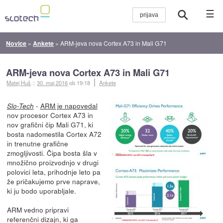
☰
Novice
»
Ankete
»
ARM-jeva nova Cortex A73 in Mali G71
ARM-jeva nova Cortex A73 in Mali G71
Matej Huš
::
30. maj 2016
ob 19:18
Ankete
-
ARM je napovedal
Slo-Tech
nov procesor Cortex A73 in
nov grafični čip Mali G71, ki
bosta nadomestila Cortex A72
in trenutne grafične
zmogljivosti. Čipa bosta šla v
množično proizvodnjo v drugi
polovici leta, prihodnje leto pa
že pričakujemo prve naprave,
ki ju bodo uporabljale.
ARM vedno pripravi
referenčni dizajn, ki ga