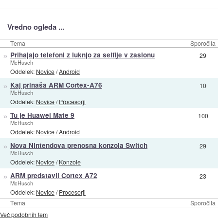
Vredno ogleda ...
Tema
Sporočila
»
Prihajajo telefoni z luknjo za selfije v zaslonu
29
McHusch
Oddelek:
Novice
/
Android
»
Kaj prinaša ARM Cortex-A76
10
McHusch
Oddelek:
Novice
/
Procesorji
»
Tu je Huawei Mate 9
100
McHusch
Oddelek:
Novice
/
Android
»
Nova Nintendova prenosna konzola Switch
29
McHusch
Oddelek:
Novice
/
Konzole
»
ARM predstavil Cortex A72
23
McHusch
Oddelek:
Novice
/
Procesorji
Tema
Sporočila
Več podobnih tem