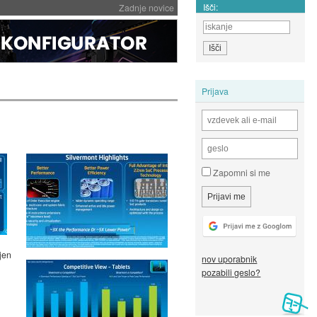
Išči:
Zadnje novice
Prijava
Zapomni si me
jen
nov uporabnik
pozabili geslo?