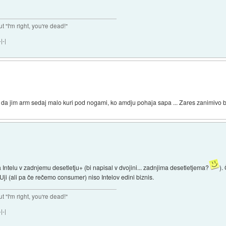
ut "I'm right, you're dead!"
|-|
bro, da jim arm sedaj malo kuri pod nogami, ko amdju pohaja sapa ... Zares zanimivo
a Intelu v zadnjemu desetletju+ (bi napisal v dvojini... zadnjima desetletjema?
).
Uji (ali pa če rečemo consumer) niso Intelov edini biznis.
ut "I'm right, you're dead!"
|-|