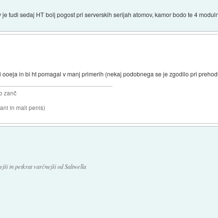
 je tudi sedaj HT bolj pogost pri serverskih serijah atomov, kamor bodo te 4 moduln
i ooeja in bi ht pomagal v manj primerih (nekaj podobnega se je zgodilo pri prehod
o zanč
ni in mali penis)
ejši in petkrat varčnejši od Saltwella