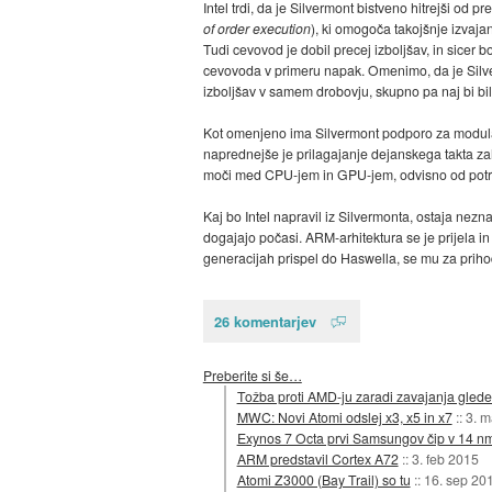
Intel trdi, da je Silvermont bistveno hitrejši o
of order execution
), ki omogoča takojšnje izvaja
Tudi cevovod je dobil precej izboljšav, in sicer b
cevovoda v primeru napak. Omenimo, da je Silver
izboljšav v samem drobovju, skupno pa naj bi bil S
Kot omenjeno ima Silvermont podporo za modularn
naprednejše je prilagajanje dejanskega takta zah
moči med CPU-jem in GPU-jem, odvisno od potr
Kaj bo Intel napravil iz Silvermonta, ostaja nez
dogajajo počasi. ARM-arhitektura se je prijela in
generacijah prispel do Haswella, se mu za prihod
26 komentarjev
Preberite si še…
Tožba proti AMD-ju zaradi zavajanja glede 
MWC: Novi Atomi odslej x3, x5 in x7
::
3. m
Exynos 7 Octa prvi Samsungov čip v 14 n
ARM predstavil Cortex A72
::
3. feb 2015
Atomi Z3000 (Bay Trail) so tu
::
16. sep 20