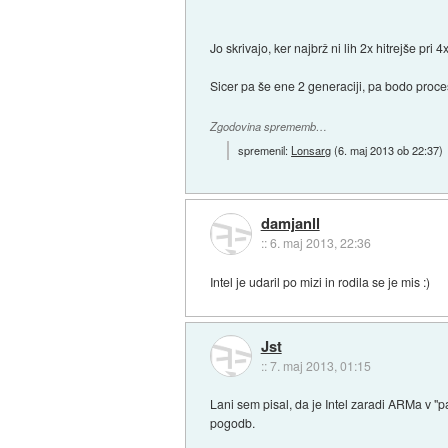
Jo skrivajo, ker najbrž ni lih 2x hitrejše pri
Sicer pa še ene 2 generaciji, pa bodo proces
Zgodovina sprememb…
spremenil:
Lonsarg
(
6. maj 2013 ob 22:37
)
damjanll
::
6. maj 2013, 22:36
Intel je udaril po mizi in rodila se je mis :)
Jst
::
7. maj 2013, 01:15
Lani sem pisal, da je Intel zaradi ARMa v "
pogodb.