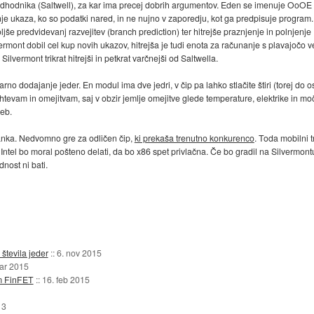
d predhodnika (Saltwell), za kar ima precej dobrih argumentov. Eden se imenuje OoOE 
nje ukaza, ko so podatki nared, in ne nujno v zaporedju, kot ga predpisuje program.
oljše predvidevanj razvejitev (branch prediction) ter hitrejše praznjenje in polnjenje
mont dobil cel kup novih ukazov, hitrejša je tudi enota za računanje s plavajočo 
ilvermont trikrat hitrejši in petkrat varčnejši od Saltwella.
o dodajanje jeder. En modul ima dve jedri, v čip pa lahko stlačite štiri (torej do
tevam in omejitvam, saj v obzir jemlje omejitve glede temperature, elektrike in moč
eb.
nanka. Nedvomno gre za odličen čip,
ki prekaša trenutno konkurenco
. Toda mobilni 
 Intel bo moral pošteno delati, da bo x86 spet privlačna. Če bo gradil na Silvermont
nost ni bati.
števila jeder
::
6. nov 2015
ar 2015
m FinFET
::
16. feb 2015
13