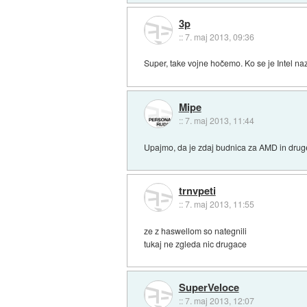
3p
::
7. maj 2013, 09:36
Super, take vojne hočemo. Ko se je Intel naz
Mipe
::
7. maj 2013, 11:44
Upajmo, da je zdaj budnica za AMD in druge 
trnvpeti
::
7. maj 2013, 11:55
ze z haswellom so nategnili
tukaj ne zgleda nic drugace
SuperVeloce
::
7. maj 2013, 12:07