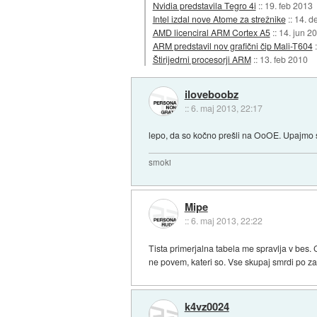
Nvidia predstavila Tegro 4i
::
19. feb 2013
Intel izdal nove Atome za strežnike
::
14. d
AMD licenciral ARM Cortex A5
::
14. jun 2
ARM predstavil nov grafični čip Mali-T604
Štirijedrni procesorji ARM
::
13. feb 2010
iloveboobz
::
6. maj 2013, 22:17
lepo, da so kočno prešli na OoOE. Upajmo sa
smoki
Mipe
::
6. maj 2013, 22:22
Tista primerjalna tabela me spravlja v be
ne povem, kateri so. Vse skupaj smrdi po z
k4vz0024