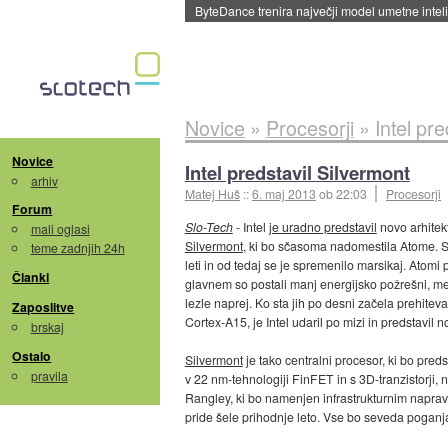
Spletne strani začele streči oglase za agente
Novice
»
Procesorji
»
Intel pr
Novice
Intel predstavil Silvermont
arhiv
Matej Huš
::
6. maj 2013
ob 22:03
Procesorji
Forum
Slo-Tech
- Intel
je uradno predstavil
novo arhitek
mali oglasi
Silvermont
, ki bo sčasoma nadomestila Atome. Sl
teme zadnjih 24h
leti in od tedaj se je spremenilo marsikaj. Atomi pa 
Članki
glavnem so postali manj energijsko požrešni, m
lezle naprej. Ko sta jih po desni začela prehite
Zaposlitve
Cortex-A15, je Intel udaril po mizi in predstavil 
brskaj
Ostalo
Silvermont
je tako centralni procesor, ki bo pred
pravila
v 22 nm-tehnologiji FinFET in s 3D-tranzistorji,
Rangley, ki bo namenjen infrastrukturnim napravam 
pride šele prihodnje leto. Vse bo seveda poganja