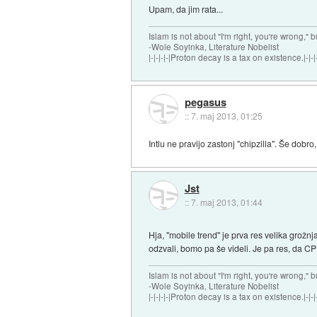
Upam, da jim rata...
Islam is not about "I'm right, you're wrong," b
-Wole Soyinka, Literature Nobelist
|-|-|-|-|Proton decay is a tax on existence.|-|-|-
pegasus
::
7. maj 2013, 01:25
Intlu ne pravijo zastonj "chipzilla". Še do
Jst
::
7. maj 2013, 01:44
Hja, "mobile trend" je prva res velika grožnj
odzvali, bomo pa še videli. Je pa res, da CP
Islam is not about "I'm right, you're wrong," b
-Wole Soyinka, Literature Nobelist
|-|-|-|-|Proton decay is a tax on existence.|-|-|-