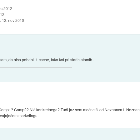
ec 2012
012
::
12. nov 2010
m, da niso pohabl l1 cache, tako kot pri starih atomih..
s. Comp1? Comp2? Nič konkretnega? Tudi jaz sem močnejši od Neznanca1, Neznanca2
avajajočem marketingu.