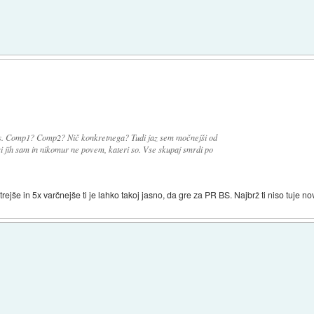
bes. Comp1? Comp2? Nič konkretnega? Tudi jaz sem močnejši od
i jih sam in nikomur ne povem, kateri so. Vse skupaj smrdi po
rejše in 5x varčnejše ti je lahko takoj jasno, da gre za PR BS. Najbrž ti niso tuje nov