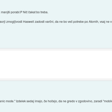
 4x manjši porabi:P Nič čakat bo treba.
orji zmogljivosti Haswell zadosti varčni, da ne bo več potrebe po Atomih, vsaj ne v
panic mode." Izdelek sedaj imajo, če hočejo, da ne gredo v zgodovino, zaradi "mobil