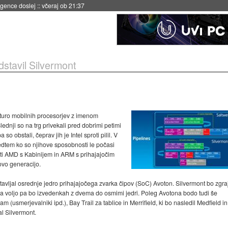
 umetne inteligence
::
včeraj ob 21:23
edstavil Silvermont
turo mobilnih procesorjev z imenom
ednji so na trg privekali pred dobrimi petimi
so obstali, čeprav jih je Intel sproti pilil. V
edtem ko so njihove sposobnosti le počasi
vati AMD s Kabinijem in ARM s prihajajočim
novo generacijo.
stavljal osrednje jedro prihajajočega zvarka čipov (SoC) Avoton. Silvermont bo zgra
 na voljo pa bo izvedenkah z dvema do osmimi jedri. Poleg Avotona bodo tudi še
(usmerjevalniki ipd.), Bay Trail za tablice in Merrifield, ki bo nasledil Medfield in
l Silvermont.