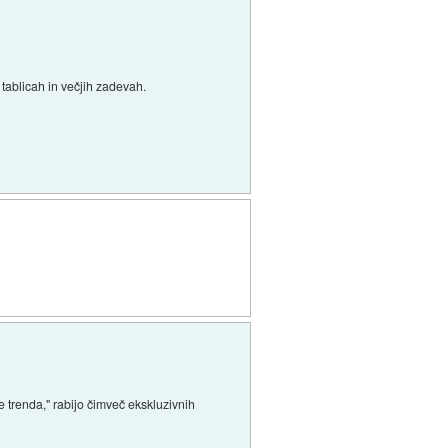
 tablicah in večjih zadevah.
e trenda," rabijo čimveč ekskluzivnih