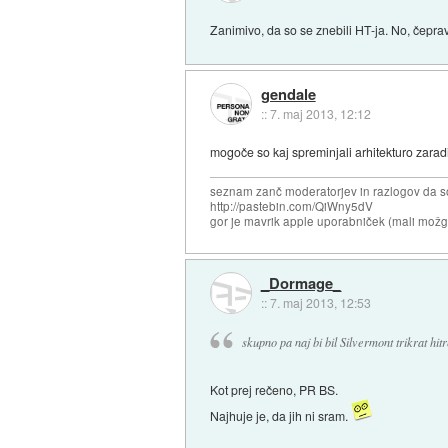
Zanimivo, da so se znebili HT-ja. No, čeprav
gendale
::
7. maj 2013, 12:12
mogoče so kaj spreminjali arhitekturo zarad
seznam zanč moderatorjev in razlogov da s
http://pastebin.com/QiWny5dV
gor je mavrik apple uporabniček (mali možga
_Dormage_
::
7. maj 2013, 12:53
skupno pa naj bi bil Silvermont trikrat hitr
Kot prej rečeno, PR BS.
Najhuje je, da jih ni sram.