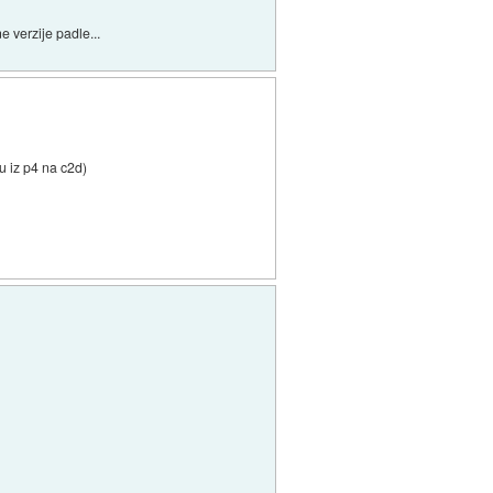
e verzije padle...
u iz p4 na c2d)