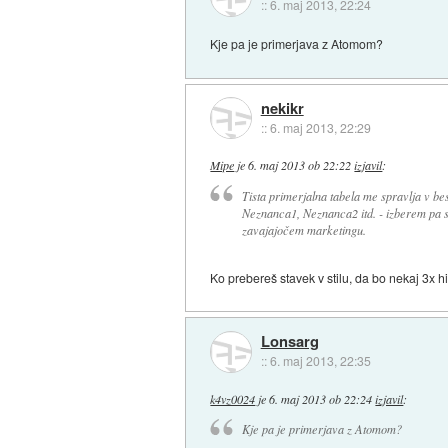
::
6. maj 2013, 22:24
Kje pa je primerjava z Atomom?
nekikr
::
6. maj 2013, 22:29
Mipe
je
6. maj 2013 ob 22:22
izjavil
:
Tista primerjalna tabela me spravlja v 
Neznanca1, Neznanca2 itd. - izberem pa s
zavajajočem marketingu.
Ko prebereš stavek v stilu, da bo nekaj 3x hit
Lonsarg
::
6. maj 2013, 22:35
k4vz0024
je
6. maj 2013 ob 22:24
izjavil
:
Kje pa je primerjava z Atomom?