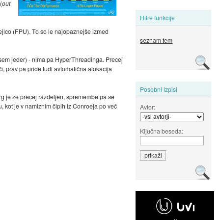
(
out
Hitre funkcije
vejico (FPU). To so le najopaznejše izmed
seznam tem
 osem jeder) - nima pa HyperThreadinga. Precej
i, prav pa pride tudi avtomatična alokacija
Posebni izpisi
trg je že precej razdeljen, spremembe pa se
u, kot je v namiznim čipih iz Conroeja po več
Avtor:
Ključna beseda: