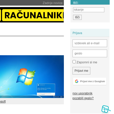
Išči:
Zadnje novice
Prijava
Zapomni si me
nov uporabnik
pozabili geslo?
osoft