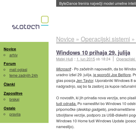
ByteDance trenira največji model umetne intel
Novice
»
Operacijski sistemi
Novice
Windows 10 prihaja 29. julija
arhiv
Matej Huš
::
1. jun 2015
ob 18:24
Operacijski
Forum
Microsoft
- Po začetnih napovedih, da bo Wind
mali oglasi
uradno izšel 29. julija,
je sporočil Joe Belfiore
. P
teme zadnjih 24h
glas posoja
Jen Taylor
. Uporabniki Windows 8 so 
Članki
nadgradnjo, saj bo ta zastonj za kupce računalni
Zaposlitve
O novostih, ki jih prinaša nova verzija, smo pisa
brskaj
tudi odnaša.
Po namestitvi bo Windows 10 odstr
Ostalo
pripomočke (
desktop gadgets
), prednameščene 
pravila
izboljšane verzije, podporo za USB-disketni pogon
Windows 10 Home tudi Windows Update (posodobit
namestijo).