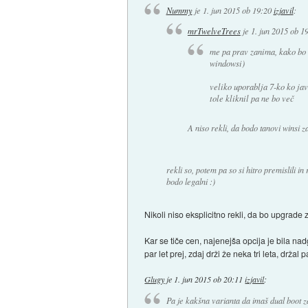
Nummy
je
1. jun 2015 ob 19:20
izjavil
:
mrTwelveTrees
je
1. jun 2015 ob 1
me pa prav zanima, kako bo l
windowsi)
veliko uporablja 7-ko ko javl
tole kliknil pa ne bo več
A niso rekli, da bodo tanovi winsi za
rekli so, potem pa so si hitro premislili 
bodo legalni :)
Nikoli niso eksplicitno rekli, da bo upgrade 
Kar se tiče cen, najenejša opcija je bila nadg
par let prej, zdaj drži že neka tri leta, drža
Glugy
je
1. jun 2015 ob 20:11
izjavil
:
Pa je kakšna varianta da imaš dual boot z