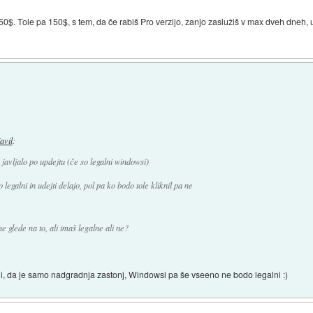
e 50$. Tole pa 150$, s tem, da če rabiš Pro verzijo, zanjo zaslužiš v max dveh dneh, 
javil
:
avljalo po updejtu (če so legalni windowsi)
 legalni in udejti delajo, pol pa ko bodo tole kliknil pa ne
ne glede na to, ali imaš legalne ali ne?
 rekli, da je samo nadgradnja zastonj, Windowsi pa še vseeno ne bodo legalni :)