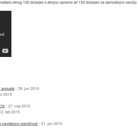
našala okrog 100 dolarjev s strojno opremo ali 150 dolarjev za samostojno verzijo 
. avgusta
::
29. jun 2016
ov 2015
iOS
::
27. maj 2015
12. feb 2015
5
 navidezno resničnost
::
21. jan 2015