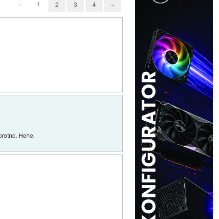
«
1
2
3
4
»
protno. Hehe.