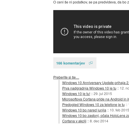
O ceni še ni podatkov, se pa predvideva, da bo z
166 komentarjev
Preberite si še…
Windows 10 Anniversary Update prihaja 2
Prva nadgradnja Windows 10 je tu
::
12. n
Windows 10 je tu!
::
29. jul 2015
Microsoftova Cortana pride na Android in 
Predogled Windows 10 za telefone je tu
::
Windows 10 bo nared junija
::
10. feb 201
Windows 10 bo zastonj, očala HoloLens za
Cortana v akciji
::
8. dec 2014