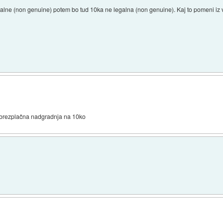
galne (non genuine) potem bo tud 10ka ne legalna (non genuine). Kaj to pomeni iz 
in brezplačna nadgradnja na 10ko