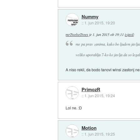
Nummy
::
1. jun 2015, 19:20
mrTwelveTrees
je
1. jun 2015 ob 19:11
izjavil
:
me pa prav zanima, kako bo ljudem javljal
veliko uporablja 7-ko ko javlja da so legaln
A niso rekli, da bodo tanovi winsi zastonj ne
PrimozR
::
1. jun 2015, 19:24
Lol ne. :D
Motion
::
1. jun 2015, 19:25