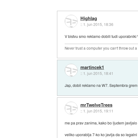
Highlag
::
1. jun 2015, 18:36
V bistvu smo reklamo dobili tudi uporabniki
Never trust a computer you can't throw out 
martincek1
::
1. jun 2015, 18:41
Jap, dobil reklamo na W7. Septembra grem n
mrTwelveTrees
::
1. jun 2015, 19:11
me pa prav zanima, kako bo ljudem javljalo 
veliko uporablja 7-ko ko javlja da so legalni 