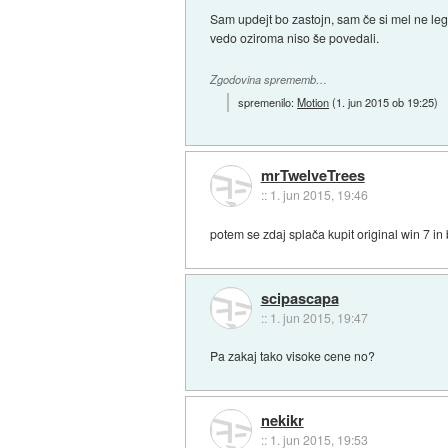
Sam updejt bo zastojn, sam če si mel ne le
vedo oziroma niso še povedali.
Zgodovina sprememb…
spremenilo:
Motion
(
1. jun 2015 ob 19:25
)
mrTwelveTrees
::
1. jun 2015, 19:46
potem se zdaj splača kupit original win 7 
scipascapa
::
1. jun 2015, 19:47
Pa zakaj tako visoke cene no?
nekikr
::
1. jun 2015, 19:53