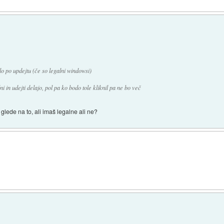
o po updejtu (če so legalni windowsi)
i in udejti delajo, pol pa ko bodo tole kliknil pa ne bo več
 glede na to, ali imaš legalne ali ne?