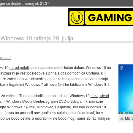
igence doslej
::
včeraj ob 21:37
»
Windows 10 prihaja 29. julija
 sistemi
ows 10
nared poleti
, smo naposled dobili točen datum. Windows 10 bo
ravzaprav je vest posredovala prihajajoča pomočnica Cortana, ki ji
že začeli dobivati obvestila, da lahko brezplačno rezervirajo svojo
kov z legalnimi Windows 7 ali novejšimi ter tablicami z Windows 8.1.
li že večkrat. Toda poudariti je treba tudi, da Windows 10
nekaj stvari
anil Windows Media Center, vgrajen DVD-predvajalnik, namizne
igre Windows 7 (Srca, Minolovec, Pasjansa), ker ima Windows 10
 (treba bo prenesti nov gonilnik s spleta, da bi še deloval) ter v
ve bodo ostale, a uporabniki ne bodo mogli sami izbirati, kdaj se
vir:
Micr