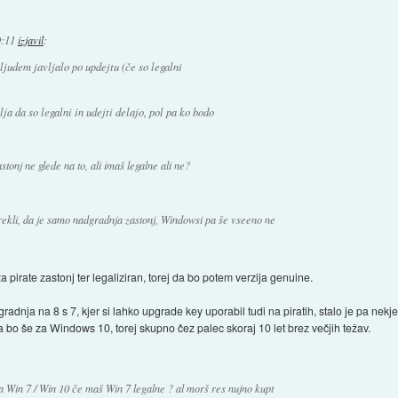
9:11
izjavil
:
judem javljalo po updejtu (če so legalni
ja da so legalni in udejti delajo, pol pa ko bodo
stonj ne glede na to, ali imaš legalne ali ne?
in rekli, da je samo nadgradnja zastonj, Windowsi pa še vseeno ne
za pirate zastonj ter legaliziran, torej da bo potem verzija genuine.
radnja na 8 s 7, kjer si lahko upgrade key uporabil tudi na piratih, stalo je pa nekje
l pa bo še za Windows 10, torej skupno čez palec skoraj 10 let brez večjih težav.
a Win 7 / Win 10 če maš Win 7 legalne ? al morš res nujno kupt