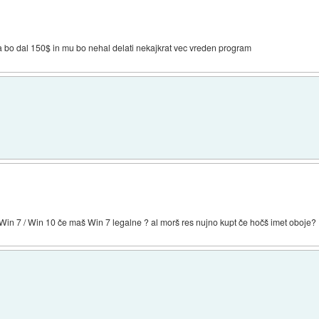
, da bo dal 150$ in mu bo nehal delati nekajkrat vec vreden program
 Win 7 / Win 10 če maš Win 7 legalne ? al morš res nujno kupt če hočš imet oboje?