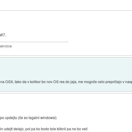
 W7.
a window
a OSX, tako da v kolikor bo nov OS res do jaja, me mogoče celo prepričajo v nas
po updejtu (če so legalni windowsi)
in udejti delajo, pol pa ko bodo tole kliknil pa ne bo več