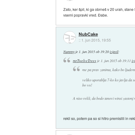
Zato, ker špil, ki ga obrneš v 20 urah, stan
vsemi popravki vred. Đabe.
NubCake
::
1. jun 2015, 19:55
Nummy
je
1. jun 2015 ob 19:20
izjavil
:
mrTwelveTrees
je
1. jun 2015 ob 19:11
iz
me pa prav zanima, kako bo ljudem j
veliko uporablja 7-ko ko javlja da so
bo več
A niso rekli, da bodo tanovi winsi zastonj 
rekli so, potem pa so si hitro premislili in