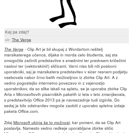
Kaj pa zdaj?
vir:
The Verge
- Clip Art je bil skupaj z Wordartom rešitelj
The Verge
marsikaterega učenca, dijaka in morda celo študenta, saj sta
omogočila začiniti predstavitve s
ter predvsem kričečimi
smešnimi
naslovi ter (vektorskimi!) sličicami. Varni niso bili niti poslovni
uporabniki, saj je marsikatera predstavitev v sicer resnem podjetju
vsebovala nabor črno-belih možiceljnov iz zbirke Clip Art. A z
vedno pogostejšo internetno povezavo in z vajenostjo
uporabnikov, da so slike iskali na spletu, se je uporaba zbirke Clip
Arta v Microsoftovih pisarniških paketih iz leta v leto zmanjševala,
s predstavitvijo Office 2013 pa je navsezadnje tudi izginila. Do
sedaj je bilo odstranitev mogoče zaobiti z uporabo spletne izdaje
paketa Office.com.
Zdaj
Microsoft ukinja še to možnost
, kar pomeni, da se Clip Art
poslavlja. Namesto vedno redkeje uporabljane zbirke sličic