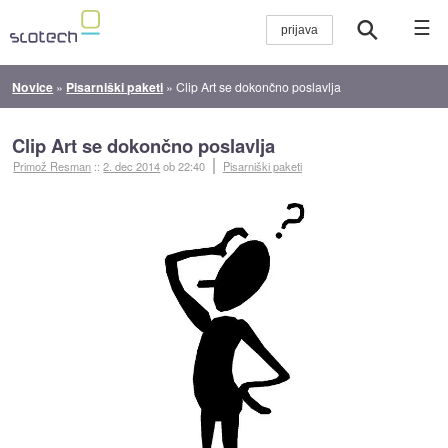
☰
Novice
»
Pisarniški paketi
»
Clip Art se dokončno poslavlja
Clip Art se dokončno poslavlja
Primož Resman
::
2. dec 2014
ob 22:40
Pisarniški paketi