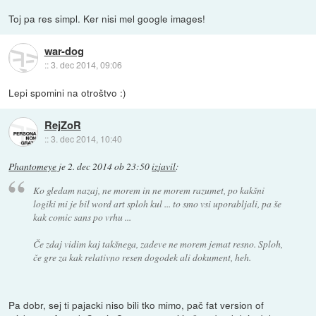
Toj pa res simpl. Ker nisi mel google images!
war-dog
::
3. dec 2014, 09:06
Lepi spomini na otroštvo :)
RejZoR
::
3. dec 2014, 10:40
Phantomeye
je
2. dec 2014 ob 23:50
izjavil
:
Ko gledam nazaj, ne morem in ne morem razumet, po kakšni
logiki mi je bil word art sploh kul ... to smo vsi uporabljali, pa še
kak comic sans po vrhu ...
Če zdaj vidim kaj takšnega, zadeve ne morem jemat resno. Sploh,
če gre za kak relativno resen dogodek ali dokument, heh.
Pa dobr, sej ti pajacki niso bili tko mimo, pač fat version of