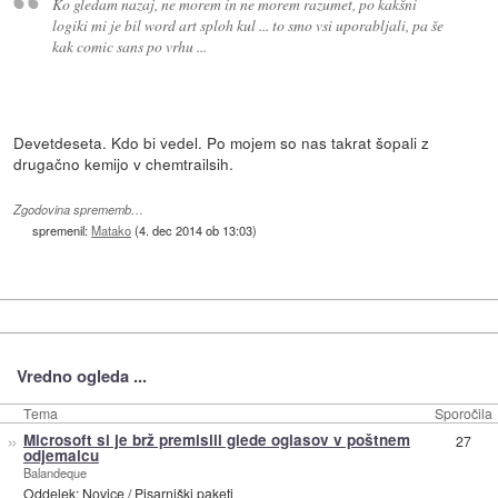
Ko gledam nazaj, ne morem in ne morem razumet, po kakšni
logiki mi je bil word art sploh kul ... to smo vsi uporabljali, pa še
kak comic sans po vrhu ...
Devetdeseta. Kdo bi vedel. Po mojem so nas takrat šopali z
drugačno kemijo v chemtrailsih.
Zgodovina sprememb…
spremenil:
Matako
(
4. dec 2014 ob 13:03
)
Vredno ogleda ...
Tema
Sporočila
»
Microsoft si je brž premislil glede oglasov v poštnem
27
odjemalcu
Balandeque
Oddelek:
Novice
/
Pisarniški paketi