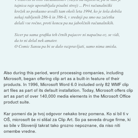
tajnica raje uporabljala pisalni stroj) ... Prvi računalniški
krožek so poskusno uvedli tam okoli leta 1994, ko je šola dobila
nekaj rabljenih 286-k in 386-k, v srednji pa smo na začetku
delali vse ročno, proti koncu pa na jabolčnih računalnikih.
Sicer pa sama grafika teh črnih pajacov ni napačna oz. se vidi,
da to ni delal nek amater.
O Comic Sansu pa bi se dalo razpravljati, samo nima smisla.
Also during this period, word processing companies, including
Microsoft, began offering clip art as a built-in feature of their
products. In 1996, Microsoft Word 6.0 included only 82 WMF clip
art files as part of its default installation. Today, Microsoft offers clip
art as part of over 140,000 media elements in the Microsoft Office
product suite.
Kar pomeni da je tvoj odgovor nekako brez pomena. Ko si bil ti v
OŠ, microsoft še ni slišal za Clip Art. So pa seveda druge firme, ki
so bile v Sloveniji takrat tako grozno nepoznane, da niso niti
omembe vredne.