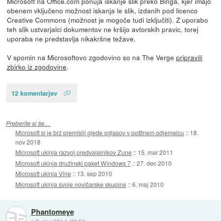
Microsoft na Office.com ponuja iskanje slik preko Binga, kjer imajo
obenem vključeno možnost iskanja le slik, izdanih pod licenco
Creative Commons (možnost je mogoče tudi izključiti). Z uporabo
teh slik ustvarjalci dokumentov ne kršijo avtorskih pravic, torej
uporaba ne predstavlja nikakršne težave.
V spomin na Microsoftovo zgodovino so na The Verge
pripravili
zbirko iz zgodovine
.
12 komentarjev
Preberite si še…
Microsoft si je brž premislil glede oglasov v poštnem odjemalcu
::
18.
nov 2018
Microsoft ukinja razvoj predvajalnikov Zune
::
15. mar 2011
Microsoft ukinja družinski paket Windows 7
::
27. dec 2010
Microsoft ukinja Vine
::
13. sep 2010
Microsoft ukinja svoje novičarske skupine
::
6. maj 2010
Phantomeye