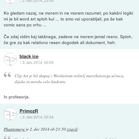
::
2. dec 2014, 23:50
Ko gledam nazaj, ne morem in ne morem razumet, po kakšni logiki
mi je bil word art sploh kul ... to smo vsi uporabljali, pa še kak
comic sans po vrhu ...
Če zdaj vidim kaj takšnega, zadeve ne morem jemat resno. Sploh,
če gre za kak relativno resen dogodek ali dokument, heh.
black ice
::
3. dec 2014, 00:05
Clip Art je bil skupaj z Wordartom rešitelj marsikaterega učenca,
dijaka in morda celo študenta
In profesorja.
PrimozR
::
3. dec 2014, 00:34
Phantomeye
je
2. dec 2014 ob 23:50
izjavil
: