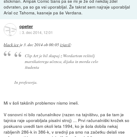
stickman. Ampak Comic Sans pa se mi je že od nekdaj zdel
odvraten, pa so ga vsi uporabljal. Že takrat sem najraje uporabljal
Arial oz Tahoma, kasneje pa še Verdana.
opeter
::
3. dec 2014, 12:01
black ice
je
3. dec 2014 ob 00:05
izjavil
:
Clip Art je bil skupaj z Wordartom rešitelj
marsikaterega učenca, dijaka in morda celo
študenta
In profesorja.
Mi v šoli takšnih problemov nismo imeli.
V osnovni ni bilo računalnikov (razen na tajništvu, pa še tam je
tajnica raje uporabljala pisalni stroj) ... Prvi računalniški krožek so
poskusno uvedli tam okoli leta 1994, ko je šola dobila nekaj
rabljenih 286-k in 386-k, v srednji pa smo na začetku delali vse