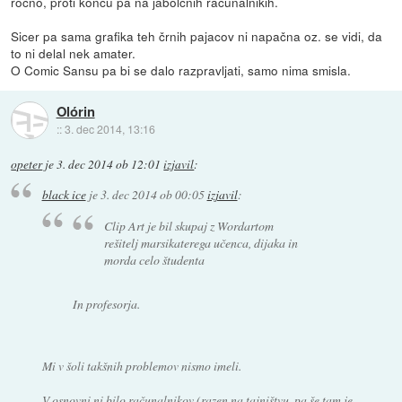
ročno, proti koncu pa na jabolčnih računalnikih.
Sicer pa sama grafika teh črnih pajacov ni napačna oz. se vidi, da
to ni delal nek amater.
O Comic Sansu pa bi se dalo razpravljati, samo nima smisla.
Olórin
::
3. dec 2014, 13:16
opeter
je
3. dec 2014 ob 12:01
izjavil
:
black ice
je
3. dec 2014 ob 00:05
izjavil
:
Clip Art je bil skupaj z Wordartom
rešitelj marsikaterega učenca, dijaka in
morda celo študenta
In profesorja.
Mi v šoli takšnih problemov nismo imeli.
V osnovni ni bilo računalnikov (razen na tajništvu, pa še tam je