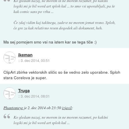
Ko gledam nazaj, ne morem in ne morem razumet, po kakšni
logiki mi je bil word art sploh kul ... to smo vsi uporabljali, pa še
kak comic sans po vrhu ...
Če zdaj vidim kaj takšnega, zadeve ne morem jemat resno. Sploh,
če gre za kak relativno resen dogodek ali dokument, heh.
Ma sej pomojem smo vsi na istem kar se tega tiče :)
ikeman
::
3. dec 2014, 00:51
ClipArt zbirke vektorskih sličic so še vedno zelo uporabne. Sploh
stara Corelova je super.
Truga
::
3. dec 2014, 08:01
Phantomeye
je
2. dec 2014 ob 23:50
izjavil
:
Ko gledam nazaj, ne morem in ne morem razumet, po kakšni
logiki mi je bil word art sploh kul ...