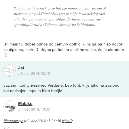
Pa dobr, sej ti pajacki niso bili tko mimo, pač fat version of
stickman. Ampak Comic Sans pa se mi je že od nekdaj zdel
odvraten, pa so ga vsi uporabljal. Že takrat sem najraje
uporabljal Arial oz Tahoma, kasneje pa še Verdana.
jst imam ful dober odnos do century gothic, ki mi ga pa niso dovolili
za diplomo, meh :D, drgac pa tudi arial ali helvetico, če jo ukradem
:D
Jst
::
3. dec 2014, 23:45
Jaz sem tudi privrženec Verdane. Lep font, ki je tako na zaslonu,
kot natisnjen, lepo in hitro berljiv.
Matako
::
4. dec 2014, 13:03
Phantomeye
je
2. dec 2014 ob 23:50
izjavil
: