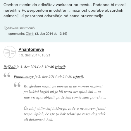
Osebno menim da odločitev vsekakor na mestu. Podobno bi morali
narediti s Powerpointom in odstraniti možnost uporabe absurdnih
animacij, ki pozornost odvračajo od same prezentacije.
Zgodovina sprememb…
spremenilo:
Olórin
(
3. dec 2014 ob 13:19
)
Phantomeye
::
3. dec 2014, 18:21
RejZoR
je
3. dec 2014 ob 10:40
izjavil
:
Phantomeye
je
2. dec 2014 ob 23:50
izjavil
:
Ko gledam nazaj, ne morem in ne morem razumet,
po kakšni logiki mi je bil word art sploh kul ... to
smo vsi uporabljali, pa še kak comic sans po vrhu ...
Če zdaj vidim kaj takšnega, zadeve ne morem jemat
resno. Sploh, če gre za kak relativno resen dogodek
ali dokument, heh.