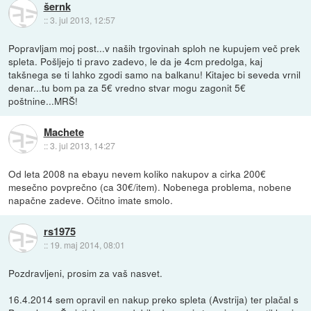
šernk
::
3. jul 2013, 12:57
Popravljam moj post...v naših trgovinah sploh ne kupujem več prek
spleta. Pošljejo ti pravo zadevo, le da je 4cm predolga, kaj
takšnega se ti lahko zgodi samo na balkanu! Kitajec bi seveda vrnil
denar...tu bom pa za 5€ vredno stvar mogu zagonit 5€
poštnine...MRŠ!
Machete
::
3. jul 2013, 14:27
Od leta 2008 na ebayu nevem koliko nakupov a cirka 200€
mesečno povprečno (ca 30€/item). Nobenega problema, nobene
napačne zadeve. Očitno imate smolo.
rs1975
::
19. maj 2014, 08:01
Pozdravljeni, prosim za vaš nasvet.
16.4.2014 sem opravil en nakup preko spleta (Avstrija) ter plačal s