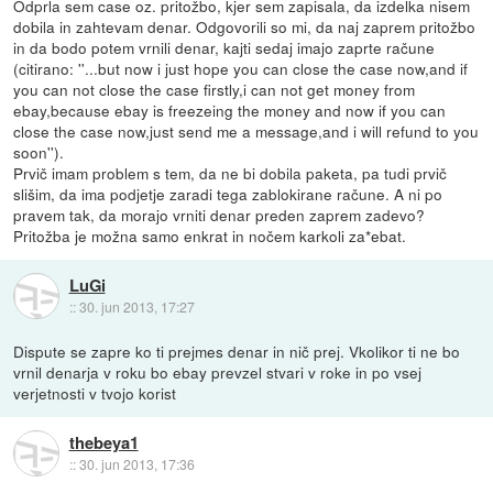
Odprla sem case oz. pritožbo, kjer sem zapisala, da izdelka nisem
dobila in zahtevam denar. Odgovorili so mi, da naj zaprem pritožbo
in da bodo potem vrnili denar, kajti sedaj imajo zaprte račune
(citirano: ''...but now i just hope you can close the case now,and if
you can not close the case firstly,i can not get money from
ebay,because ebay is freezeing the money and now if you can
close the case now,just send me a message,and i will refund to you
soon'').
Prvič imam problem s tem, da ne bi dobila paketa, pa tudi prvič
slišim, da ima podjetje zaradi tega zablokirane račune. A ni po
pravem tak, da morajo vrniti denar preden zaprem zadevo?
Pritožba je možna samo enkrat in nočem karkoli za*ebat.
LuGi
::
30. jun 2013, 17:27
Dispute se zapre ko ti prejmes denar in nič prej. Vkolikor ti ne bo
vrnil denarja v roku bo ebay prevzel stvari v roke in po vsej
verjetnosti v tvojo korist
thebeya1
::
30. jun 2013, 17:36