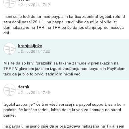
::
2. nov 2011, 17:12
meni se je tudi denar med paypal in kartico zaenkrat izgubil. refund
sem dobil nazaj 29.11., na paypalu tudi piše da mi je bilo še isti
dan nakazano na TRR, na TRR pa še danes stanje izpred meseca
dni.
kranjskijože
::
2. nov 2011, 17:22
Mislite da so krivi "prazniki" za takšne zamude v prenakazilih na
TRR? V glavnem jaz sem izgubil zaupanje nad ibayom in PayPalom
tako da je bilo to prvič, zadnjič in nikoli več.
šernk
::
2. nov 2011, 17:46
izgubil zaupanje? če ti ni všeč vprašaj na paypal support, sam bom
počakal še kakšen teden, lahko da je krivda za zamude na strani
banke.
na paypalu mi jasno piše da je bila zadeva nakazana na TRR, sem