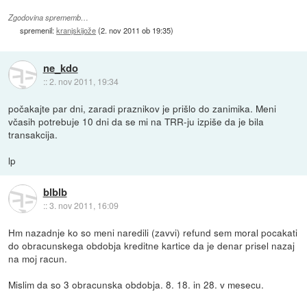
Zgodovina sprememb…
spremenil:
kranjskijože
(
2. nov 2011 ob 19:35
)
ne_kdo
::
2. nov 2011, 19:34
počakajte par dni, zaradi praznikov je prišlo do zanimika. Meni
včasih potrebuje 10 dni da se mi na TRR-ju izpiše da je bila
transakcija.
lp
blblb
::
3. nov 2011, 16:09
Hm nazadnje ko so meni naredili (zavvi) refund sem moral pocakati
do obracunskega obdobja kreditne kartice da je denar prisel nazaj
na moj racun.
Mislim da so 3 obracunska obdobja. 8. 18. in 28. v mesecu.