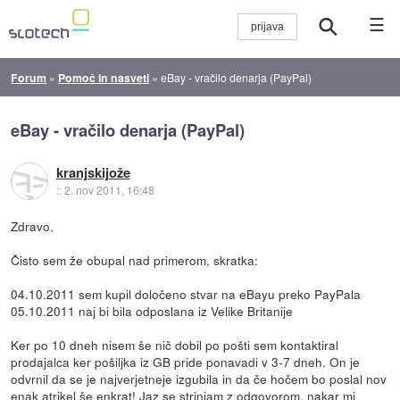
☰
Forum
»
Pomoč in nasveti
»
eBay - vračilo denarja (PayPal)
eBay - vračilo denarja (PayPal)
kranjskijože
::
2. nov 2011, 16:48
Zdravo,
Čisto sem že obupal nad primerom, skratka:
04.10.2011 sem kupil določeno stvar na eBayu preko PayPala
05.10.2011 naj bi bila odposlana iz Velike Britanije
Ker po 10 dneh nisem še nič dobil po pošti sem kontaktiral
prodajalca ker pošiljka iz GB pride ponavadi v 3-7 dneh. On je
odvrnil da se je najverjetneje izgubila in da če hočem bo poslal nov
enak atrikel še enkrat! Jaz se strinjam z odgovorom, nakar mi