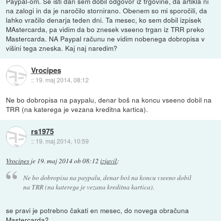
Paypal-om. Še isti dan sem dobil odgovor iz trgovine, da artikla ni
na zalogi in da je naročilo stornirano. Obenem so mi sporočili, da
lahko vračilo denarja teden dni. Ta mesec, ko sem dobil izpisek
MAstercarda, pa vidim da bo znesek vseeno trgan iz TRR preko
Mastercarda. NA Paypal računu ne vidim nobenega dobropisa v
višini tega zneska. Kaj naj naredim?
Vrocipes
::
19. maj 2014, 08:12
Ne bo dobropisa na paypalu, denar boš na koncu vseeno dobil na
TRR (na katerega je vezana kreditna kartica).
rs1975
::
19. maj 2014, 10:59
Vrocipes
je
19. maj 2014 ob 08:12
izjavil
:
Ne bo dobropisa na paypalu, denar boš na koncu vseeno dobil
na TRR (na katerega je vezana kreditna kartica).
se pravi je potrebno čakati en mesec, do novega obračuna
Mastercarda?