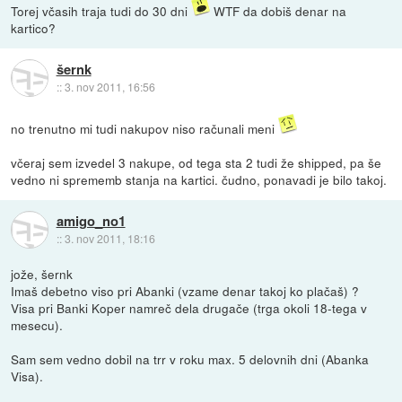
Torej včasih traja tudi do 30 dni
WTF da dobiš denar na
kartico?
šernk
::
3. nov 2011, 16:56
no trenutno mi tudi nakupov niso računali meni
včeraj sem izvedel 3 nakupe, od tega sta 2 tudi že shipped, pa še
vedno ni sprememb stanja na kartici. čudno, ponavadi je bilo takoj.
amigo_no1
::
3. nov 2011, 18:16
jože, šernk
Imaš debetno viso pri Abanki (vzame denar takoj ko plačaš) ?
Visa pri Banki Koper namreč dela drugače (trga okoli 18-tega v
mesecu).
Sam sem vedno dobil na trr v roku max. 5 delovnih dni (Abanka
Visa).