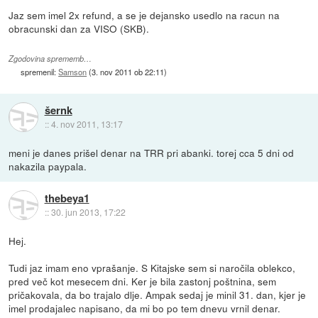
Jaz sem imel 2x refund, a se je dejansko usedlo na racun na
obracunski dan za VISO (SKB).
Zgodovina sprememb…
spremenil:
Samson
(
3. nov 2011 ob 22:11
)
šernk
::
4. nov 2011, 13:17
meni je danes prišel denar na TRR pri abanki. torej cca 5 dni od
nakazila paypala.
thebeya1
::
30. jun 2013, 17:22
Hej.
Tudi jaz imam eno vprašanje. S Kitajske sem si naročila oblekco,
pred več kot mesecem dni. Ker je bila zastonj poštnina, sem
pričakovala, da bo trajalo dlje. Ampak sedaj je minil 31. dan, kjer je
imel prodajalec napisano, da mi bo po tem dnevu vrnil denar.