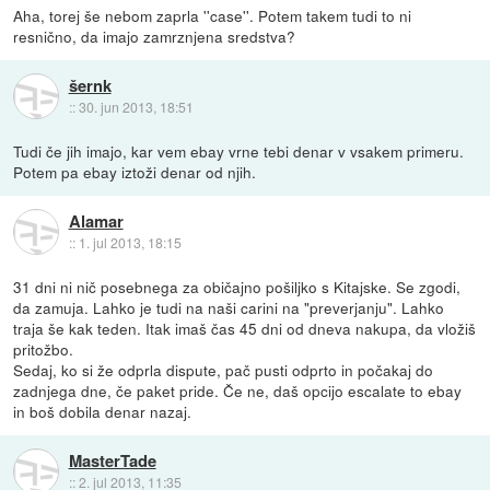
Aha, torej še nebom zaprla ''case''. Potem takem tudi to ni
resnično, da imajo zamrznjena sredstva?
šernk
::
30. jun 2013, 18:51
Tudi če jih imajo, kar vem ebay vrne tebi denar v vsakem primeru.
Potem pa ebay iztoži denar od njih.
Alamar
::
1. jul 2013, 18:15
31 dni ni nič posebnega za običajno pošiljko s Kitajske. Se zgodi,
da zamuja. Lahko je tudi na naši carini na "preverjanju". Lahko
traja še kak teden. Itak imaš čas 45 dni od dneva nakupa, da vložiš
pritožbo.
Sedaj, ko si že odprla dispute, pač pusti odprto in počakaj do
zadnjega dne, če paket pride. Če ne, daš opcijo escalate to ebay
in boš dobila denar nazaj.
MasterTade
::
2. jul 2013, 11:35