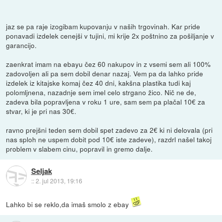
jaz se pa raje izogibam kupovanju v naših trgovinah. Kar pride
ponavadi izdelek cenejši v tujini, mi krije 2x poštnino za pošiljanje v
garancijo.
zaenkrat imam na ebayu čez 60 nakupov in z vsemi sem ali 100%
zadovoljen ali pa sem dobil denar nazaj. Vem pa da lahko pride
izdelek iz kitajske komaj čez 40 dni, kakšna plastika tudi kaj
polomljnena, nazadnje sem imel celo strgano žico. Nič ne de,
zadeva bila popravljena v roku 1 ure, sam sem pa plačal 10€ za
stvar, ki je pri nas 30€.
ravno prejšni teden sem dobil spet zadevo za 2€ ki ni delovala (pri
nas sploh ne uspem dobit pod 10€ iste zadeve), razdrl našel takoj
problem v slabem cinu, popravil in gremo dalje.
Seljak
::
2. jul 2013, 19:16
Lahko bi se reklo,da imaš smolo z ebay