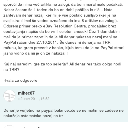
sporoči da nima več artikla na zalogi, da bom moral malo počakati.
Nakar čakam še 1 teden da bo on dobil pošiljko in nič... Nato
zahtevam denar nazaj, ker mi je vse postalo sumljivo (ker je na
svoji strani imel še vedno označeno da ima 8 artiklov na zalogi).
Odprem primer preko eBay Resolution Centra, prodajalec brez
obotavljanja napiše da bo vrnil celoten znesek! Čez 1 dan dobim
mail da je primer zaprt in da je bil denar nakazan nazaj meni na
PayPal račun dne 27.10.2011. Še danes ni denarja na TRR
računu, ko grem preverit v banko, kljub temu da je na PayPal strani
jasno vidno da mi je on že nakazal!!
Kaj naj naredim, gre za top sellerja? Ali denar res tako dolgo hodi
na TRR?
Hvala za odgovore.
mihec87
::
2. nov 2011, 16:52
Denar je verjetno na paypal balance..če se ne motim se zadeve ne
nakažejo avtomatsko nazaj na trr