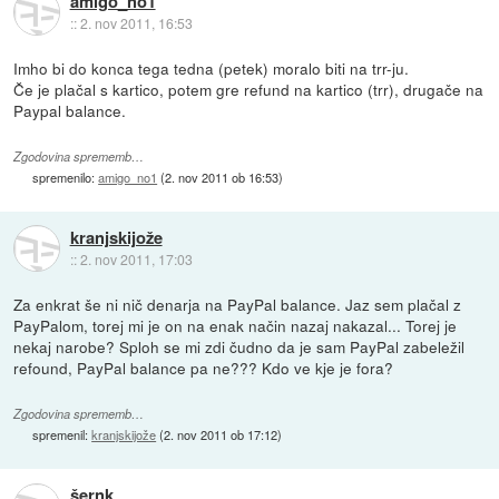
amigo_no1
::
2. nov 2011, 16:53
Imho bi do konca tega tedna (petek) moralo biti na trr-ju.
Če je plačal s kartico, potem gre refund na kartico (trr), drugače na
Paypal balance.
Zgodovina sprememb…
spremenilo:
amigo_no1
(
2. nov 2011 ob 16:53
)
kranjskijože
::
2. nov 2011, 17:03
Za enkrat še ni nič denarja na PayPal balance. Jaz sem plačal z
PayPalom, torej mi je on na enak način nazaj nakazal... Torej je
nekaj narobe? Sploh se mi zdi čudno da je sam PayPal zabeležil
refound, PayPal balance pa ne??? Kdo ve kje je fora?
Zgodovina sprememb…
spremenil:
kranjskijože
(
2. nov 2011 ob 17:12
)
šernk