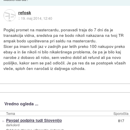
refosk
::
19. maj 2014, 12:40
Poglej promet na mastercardu, ponavadi traja do 7 dni da je
transakcija vidna, sredstva pa ne bodo nikoli nakazana na tvoj TR
ampak bodo upoštevana pri saldu na mastercardu.
Sicer pa imam tudi jaz v zadnjih par letih preko 100 nakupov preko
ebay-a in še nikoli ni bilo nikakršnega problema, če pa je bilo kaj
narobe z dobavo ali robo, sem vedno dobil ali refund ali pa novo
pošiljko, kakor sem se pač odločil. Je pa res da se postopek včasih
vleče, sploh čen naročaš iz daljnega vzhoda.
Vredno ogleda ...
Tema
Sporočila
»
Paypal podpira tudi Slovenijo
817
darkolord