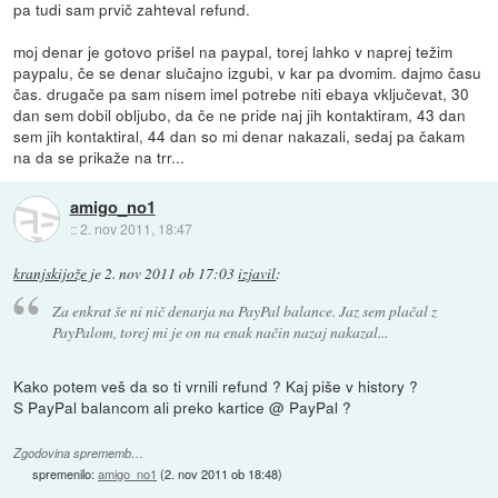
pa tudi sam prvič zahteval refund.
moj denar je gotovo prišel na paypal, torej lahko v naprej težim
paypalu, če se denar slučajno izgubi, v kar pa dvomim. dajmo času
čas. drugače pa sam nisem imel potrebe niti ebaya vključevat, 30
dan sem dobil obljubo, da če ne pride naj jih kontaktiram, 43 dan
sem jih kontaktiral, 44 dan so mi denar nakazali, sedaj pa čakam
na da se prikaže na trr...
amigo_no1
::
2. nov 2011, 18:47
kranjskijože
je
2. nov 2011 ob 17:03
izjavil
:
Za enkrat še ni nič denarja na PayPal balance. Jaz sem plačal z
PayPalom, torej mi je on na enak način nazaj nakazal...
Kako potem veš da so ti vrnili refund ? Kaj piše v history ?
S PayPal balancom ali preko kartice @ PayPal ?
Zgodovina sprememb…
spremenilo:
amigo_no1
(
2. nov 2011 ob 18:48
)