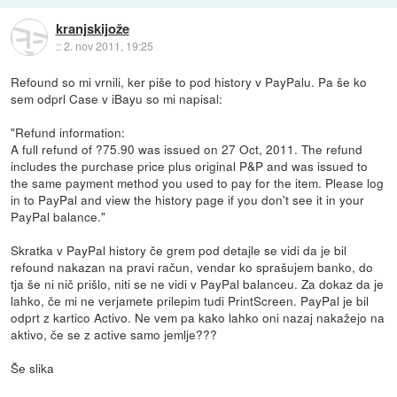
kranjskijože
::
2. nov 2011, 19:25
Refound so mi vrnili, ker piše to pod history v PayPalu. Pa še ko
sem odprl Case v iBayu so mi napisal:
"Refund information:
A full refund of ?75.90 was issued on 27 Oct, 2011. The refund
includes the purchase price plus original P&P and was issued to
the same payment method you used to pay for the item. Please log
in to PayPal and view the history page if you don't see it in your
PayPal balance."
Skratka v PayPal history če grem pod detajle se vidi da je bil
refound nakazan na pravi račun, vendar ko sprašujem banko, do
tja še ni nič prišlo, niti se ne vidi v PayPal balanceu. Za dokaz da je
lahko, če mi ne verjamete prilepim tudi PrintScreen. PayPal je bil
odprt z kartico Activo. Ne vem pa kako lahko oni nazaj nakažejo na
aktivo, če se z active samo jemlje???
Še slika