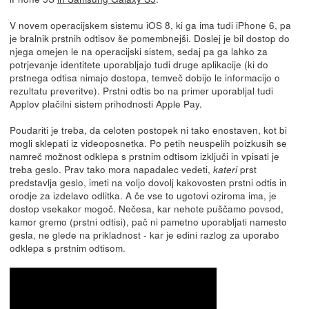
V novem operacijskem sistemu iOS 8, ki ga ima tudi iPhone 6, pa
je bralnik prstnih odtisov še pomembnejši. Doslej je bil dostop do
njega omejen le na operacijski sistem, sedaj pa ga lahko za
potrjevanje identitete uporabljajo tudi druge aplikacije (ki do
prstnega odtisa nimajo dostopa, temveč dobijo le informacijo o
rezultatu preveritve). Prstni odtis bo na primer uporabljal tudi
Applov plačilni sistem prihodnosti Apple Pay.
Poudariti je treba, da celoten postopek ni tako enostaven, kot bi
mogli sklepati iz videoposnetka. Po petih neuspelih poizkusih se
namreč možnost odklepa s prstnim odtisom izključi in vpisati je
treba geslo. Prav tako mora napadalec vedeti,
prst
kateri
predstavlja geslo, imeti na voljo dovolj kakovosten prstni odtis in
orodje za izdelavo odlitka. A če vse to ugotovi oziroma ima, je
dostop vsekakor mogoč. Nečesa, kar nehote puščamo povsod,
kamor gremo (prstni odtisi), pač ni pametno uporabljati namesto
gesla, ne glede na prikladnost - kar je edini razlog za uporabo
odklepa s prstnim odtisom.