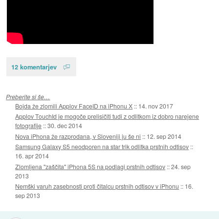
12 komentarjev
Preberite si še…
Bojda že zlomili Applov FaceID na iPhonu X
::
14. nov 2017
Applov TouchId je mogoče prelisičiti tudi z odlitkom iz dobro narejene
fotografije
::
30. dec 2014
Nova iPhona že razprodana, v Sloveniji ju še ni
::
12. sep 2014
Samsung Galaxy S5 neodporen na star trik odlitka prstnih odtisov
::
16. apr 2014
Zlomljena "zaščita" iPhona 5S na podlagi prstnih odtisov
::
24. sep
2013
Nemški varuh zasebnosti proti čitalcu prstnih odtisov v iPhonu
::
16.
sep 2013