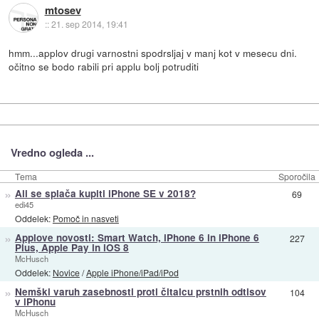
mtosev
::
21. sep 2014, 19:41
hmm...applov drugi varnostni spodrsljaj v manj kot v mesecu dni.
očitno se bodo rabili pri applu bolj potruditi
Vredno ogleda ...
Tema
Sporočila
»
Ali se splača kupiti iPhone SE v 2018?
69
edi45
Oddelek:
Pomoč in nasveti
»
Applove novosti: Smart Watch, iPhone 6 in iPhone 6
227
Plus, Apple Pay in iOS 8
McHusch
Oddelek:
Novice
/
Apple iPhone/iPad/iPod
»
Nemški varuh zasebnosti proti čitalcu prstnih odtisov
104
v iPhonu
McHusch