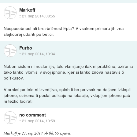
Markoff
::
21. sep 2014, 08:55
Nesposobnost ali brezbrižnost Epla? V vsakem primeru jih zna
slejkoprej udariti po betici.
Furbo
::
21. sep 2014, 10:34
Noben sistem ni nezlomljiv, tole vlamljanje itak ni praktično, oziroma
tako lahko 'vlomiš' v svoj iphone, kjer si lahko znova nastaviš 5
poiskusov.
V praksi pa tole ni izvedljivo, sploh ti bo pa vsak na daljavo izklopil
iphone, oziroma ti poslal policaje na lokacijo, vklopljen iphone pač
ni težko locirati.
no comment
::
21. sep 2014, 10:59
Markoff
je
21. sep 2014 ob 08:55
izjavil
: