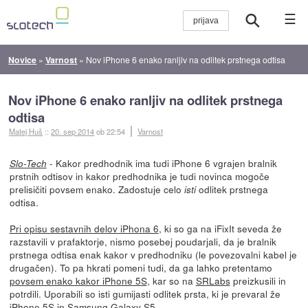
☰
Novice
»
Varnost
»
Nov iPhone 6 enako ranljiv na odlitek prstnega odtisa
Nov iPhone 6 enako ranljiv na odlitek prstnega
odtisa
Matej Huš
::
20. sep 2014
ob 22:54
Varnost
- Kakor predhodnik ima tudi iPhone 6 vgrajen bralnik
Slo-Tech
prstnih odtisov in kakor predhodnika je tudi novinca mogoče
prelisičiti povsem enako. Zadostuje celo
odlitek prstnega
isti
odtisa.
Pri opisu sestavnih delov iPhona 6
, ki so ga na iFixIt seveda že
razstavili v prafaktorje, nismo posebej poudarjali, da je bralnik
prstnega odtisa enak kakor v predhodniku (le povezovalni kabel je
drugačen). To pa hkrati pomeni tudi, da ga lahko pretentamo
povsem enako kakor iPhone 5S
, kar so na
SRLabs
preizkusili in
potrdili. Uporabili so isti gumijasti odlitek prsta, ki je prevaral že
iPhone 5S
in Samsung Galaxy S5
.