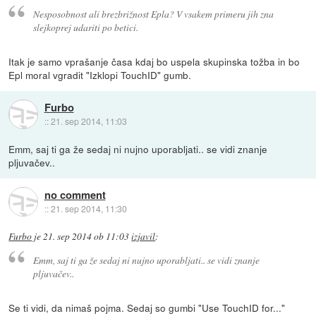
Nesposobnost ali brezbrižnost Epla? V vsakem primeru jih zna
slejkoprej udariti po betici.
Itak je samo vprašanje časa kdaj bo uspela skupinska tožba in bo
Epl moral vgradit "Izklopi TouchID" gumb.
Furbo
::
21. sep 2014, 11:03
Emm, saj ti ga že sedaj ni nujno uporabljati.. se vidi znanje
pljuvačev..
no comment
::
21. sep 2014, 11:30
Furbo
je
21. sep 2014 ob 11:03
izjavil
:
Emm, saj ti ga že sedaj ni nujno uporabljati.. se vidi znanje
pljuvačev..
Se ti vidi, da nimaš pojma. Sedaj so gumbi "Use TouchID for..."