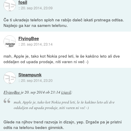
fosil
::
20. sep 2014, 23:09
Če ti ukradejo telefon sploh ne rabijo daleč iskati prstnega odtisa.
Najdejo ga kar na samem telefonu.
FlyingBee
::
20. sep 2014, 23:14
mah, Apple je, tako kot Nokia pred leti, le še kakšno leto ali dve
oddaljen od upada prodaje, niti varen ni več -)
Steampunk
::
20. sep 2014, 23:20
FlyingBee
je
20. sep 2014 ob 23:14
izjavil
:
mah, Apple je, tako kot Nokia pred leti, le še kakšno leto ali dve
oddaljen od upada prodaje, niti varen ni več -)
Glede na njihov trend razvoja in dizajn, yep. Drgače pa je pristni
odtis na telefonu beden gimmick.