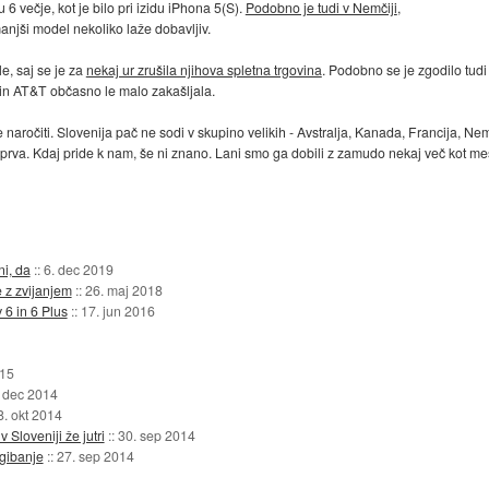
6 večje, kot je bilo pri izidu iPhona 5(S).
Podobno je tudi v Nemčiji
,
anjši model nekoliko laže dobavljiv.
e, saj se je za
nekaj ur zrušila njihova spletna trgovina
. Podobno se je zgodilo tudi 
in AT&T občasno le malo zakašljala.
 naročiti. Slovenija pač ne sodi v skupino velikih - Avstralja, Kanada, Francija, 
sprva. Kdaj pride k nam, še ni znano. Lani smo ga dobili z zamudo nekaj več kot me
ni, da
::
6. dec 2019
 z zvijanjem
::
26. maj 2018
 6 in 6 Plus
::
17. jun 2016
015
 dec 2014
8. okt 2014
 Sloveniji že jutri
::
30. sep 2014
gibanje
::
27. sep 2014