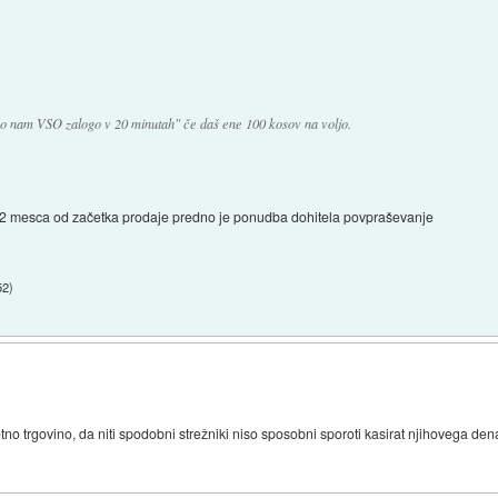
 so nam VSO zalogo v 20 minutah" če daš ene 100 kosov na voljo.
ca 2 mesca od začetka prodaje predno je ponudba dohitela povpraševanje
52
)
no trgovino, da niti spodobni strežniki niso sposobni sporoti kasirat njihovega den