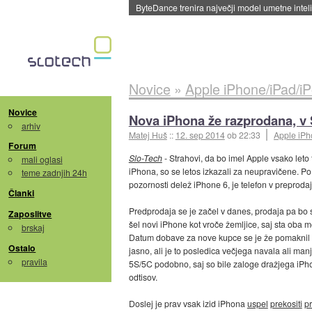
ByteDance trenira največji model umetne intel
Novice
»
Apple iPhone/iPad/i
Novice
Nova iPhona že razprodana, v S
arhiv
Matej Huš
::
12. sep 2014
ob 22:33
Apple iPh
Forum
Slo-Tech
- Strahovi, da bo imel Apple vsako leto
mali oglasi
iPhona, so se letos izkazali za neupravičene. P
teme zadnjih 24h
pozornosti delež iPhone 6, je telefon v preprodaj
Članki
Predprodaja se je začel v danes, prodaja pa bo st
Zaposlitve
šel novi iPhone kot vroče žemljice, saj sta oba
brskaj
Datum dobave za nove kupce se je že pomaknil v 
Ostalo
jasno, ali je to posledica večjega navala ali man
pravila
5S/5C podobno, saj so bile zaloge dražjega iPho
odtisov.
Doslej je prav vsak izid iPhona
uspel
prekositi
p