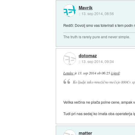
Mavrik
::
13. sep 2014, 08:56
Redči: Dovolj smo vas tolerirali s tem podn 
The truth is rarely pure and never simple.
dotomaz
::
13. sep 2014, 09:34
Letalec
je
13. sep 2014 ob 06:25
izjavil
:
Ko ljudje tako množično mečejo 800€ v sp
Velika večina ne plača polne cene, ampak vz
Tudi pri nas sedaj ko imata oba operaterja
matter