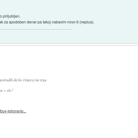
o priljubljen.
pak za spodoben denar pa takoj nabavim novo 6 (neplus).
potrudili da bo čimprej na trgu.
e v slo?
/buy-iphone/ip...