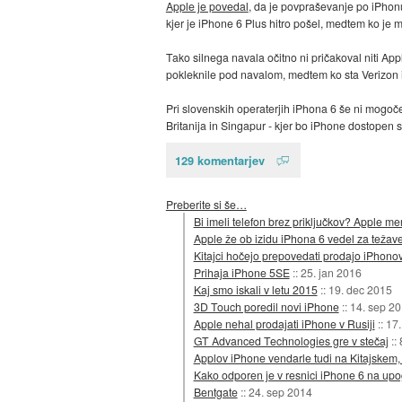
Apple je povedal
, da je povpraševanje po iPhonu 
kjer je iPhone 6 Plus hitro pošel, medtem ko je m
Tako silnega navala očitno ni pričakoval niti Appl
pokleknile pod navalom, medtem ko sta Verizon 
Pri slovenskih operaterjih iPhona 6 še ni mogoče
Britanija in Singapur - kjer bo iPhone dostopen 
129 komentarjev
Preberite si še…
Bi imeli telefon brez priključkov? Apple me
Apple že ob izidu iPhona 6 vedel za težave
Kitajci hočejo prepovedati prodajo iPhonov
Prihaja iPhone 5SE
::
25. jan 2016
Kaj smo iskali v letu 2015
::
19. dec 2015
3D Touch poredil novi iPhone
::
14. sep 2
Apple nehal prodajati iPhone v Rusiji
::
17.
GT Advanced Technologies gre v stečaj
::
Applov iPhone vendarle tudi na Kitajskem, v
Kako odporen je v resnici iPhone 6 na upo
Bentgate
::
24. sep 2014