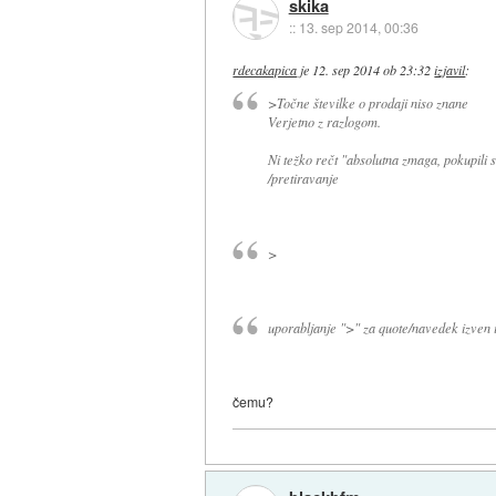
skika
::
13. sep 2014, 00:36
rdecakapica
je
12. sep 2014 ob 23:32
izjavil
:
>Točne številke o prodaji niso znane
Verjetno z razlogom.
Ni težko rečt "absolutna zmaga, pokupili
/pretiravanje
>
uporabljanje ">" za quote/navedek izven
čemu?