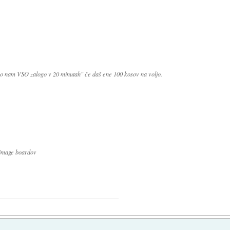
 so nam VSO zalogo v 20 minutah" če daš ene 100 kosov na voljo.
 image boardov