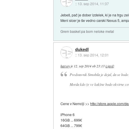
::
13. sep 2014, 11:37
Jebeš, pač je dober izdelek, ki je na trgu zel
Meni sicer je še vedno carski Nexus 5, am
Grem basket pa bom neloke metal
dukedl
::
13. sep 2014, 12:01
harvey
je
12. sep 2014 ob 23:13
izjavil
:
Predstavnik Simobila je dejal, da se bodo 
Morda kdo že ve kakšne bodo okvirne cen
Cene v Nemciji >>
http://store.apple.com/de
iPhone 6
16GB ... 699€
64GB ... 799€