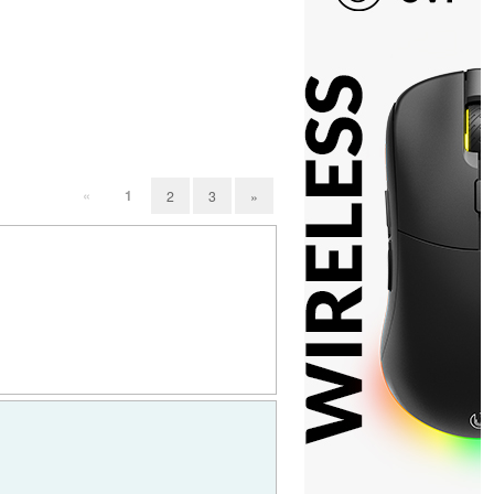
«
1
2
3
»