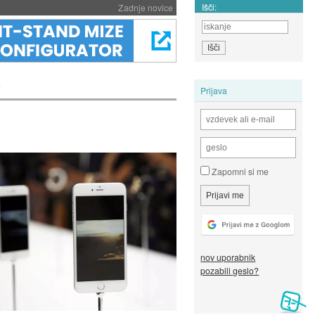
Išči:
Zadnje novice
i
Prijava
Zapomni si me
nov uporabnik
pozabili geslo?