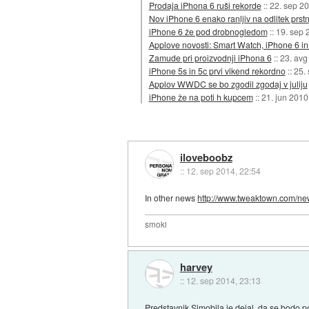
Prodaja iPhona 6 ruši rekorde
::
22. sep 2
Nov iPhone 6 enako ranljiv na odlitek prst
iPhone 6 že pod drobnogledom
::
19. sep 
Applove novosti: Smart Watch, iPhone 6 in
Zamude pri proizvodnji iPhona 6
::
23. avg
iPhone 5s in 5c prvi vikend rekordno
::
25.
Applov WWDC se bo zgodil zgodaj v juliju
iPhone že na poti h kupcem
::
21. jun 2010
iloveboobz
::
12. sep 2014, 22:54
In other news
http://www.tweaktown.com/new
smoki
harvey
::
12. sep 2014, 23:13
Predstavnik Simobila je dejal, da se bodo po