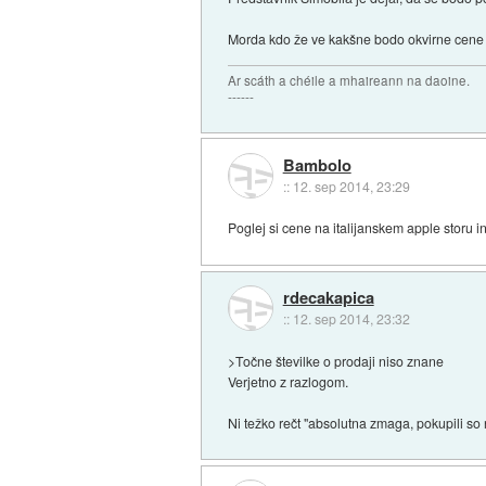
Morda kdo že ve kakšne bodo okvirne cene 
Ar scáth a chéile a mhaireann na daoine.
------
Bambolo
::
12. sep 2014, 23:29
Poglej si cene na italijanskem apple storu i
rdecakapica
::
12. sep 2014, 23:32
>Točne številke o prodaji niso znane
Verjetno z razlogom.
Ni težko rečt "absolutna zmaga, pokupili s