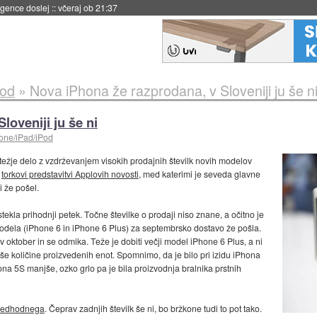
igence doslej
::
včeraj ob 21:37
Pod
»
Nova iPhona že razprodana, v Sloveniji ju še n
loveniji ju še ni
one/iPad/iPod
 težje delo z vzdrževanjem visokih prodajnih številk novih modelov
o
torkovi predstavitvi Applovih novosti
, med katerimi je seveda glavne
i že pošel.
ekla prihodnji petek. Točne številke o prodaji niso znane, a očitno je
 modela (iPhone 6 in iPhone 6 Plus) za septembrsko dostavo že pošla.
oktober in se odmika. Teže je dobiti večji model iPhone 6 Plus, a ni
jše količine proizvedenih enot. Spomnimo, da je bilo pri izidu iPhona
na 5S manjše, ozko grlo pa je bila proizvodnja bralnika prstnih
redhodnega
. Čeprav zadnjih številk še ni, bo bržkone tudi to pot tako.