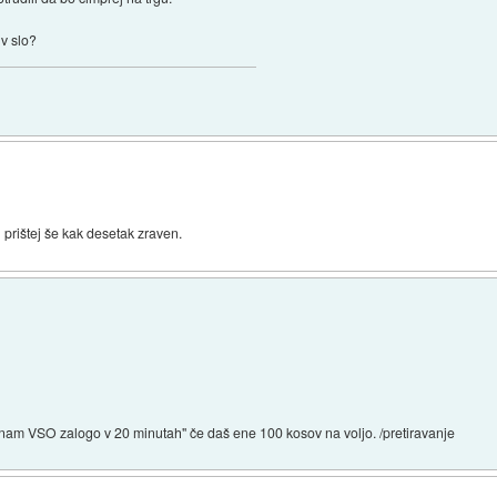
v slo?
n prištej še kak desetak zraven.
o nam VSO zalogo v 20 minutah" če daš ene 100 kosov na voljo. /pretiravanje