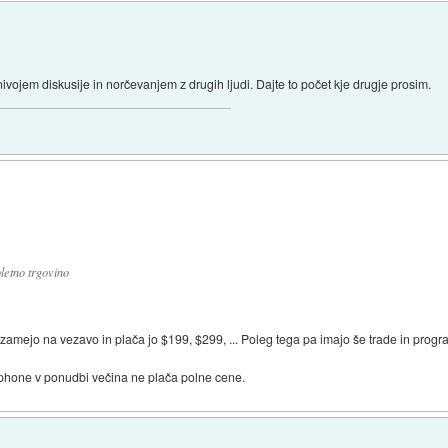
nivojem diskusije in norčevanjem z drugih ljudi. Dajte to počet kje drugje prosim.
letno trgovino
amejo na vezavo in plača jo $199, $299, ... Poleg tega pa imajo še trade in program
 iphone v ponudbi večina ne plača polne cene.