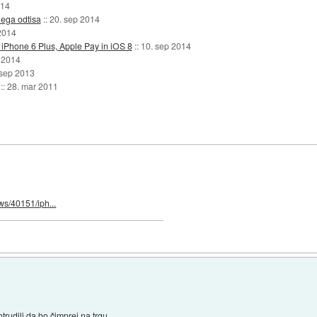
014
nega odtisa
::
20. sep 2014
2014
 iPhone 6 Plus, Apple Pay in iOS 8
::
10. sep 2014
 2014
 sep 2013
::
28. mar 2011
s/40151/iph...
trudili da bo čimprej na trgu.