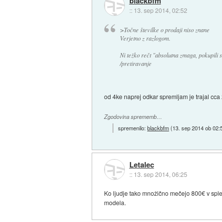
blackbfm
::
13. sep 2014, 02:52
>Točne številke o prodaji niso znane
Verjetno z razlogom.
Ni težko rečt "absolutna zmaga, pokupili
/pretiravanje
od 4ke naprej odkar spremljam je trajal c
Zgodovina sprememb…
spremenilo:
blackbfm
(
13. sep 2014 ob 02:
Letalec
::
13. sep 2014, 06:25
Ko ljudje tako množično mečejo 800€ v splet
modela.