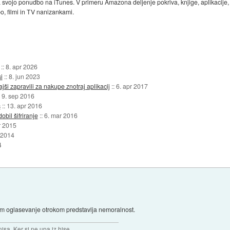
a svojo ponudbo na iTunes. V primeru Amazona deljenje pokriva, knjige, aplikacije, 
o, filmi in TV nanizankami.
::
8. apr 2026
i
::
8. jun 2023
jši zapravili za nakupe znotraj aplikacij
::
6. apr 2017
:
9. sep 2016
s
::
13. apr 2016
bil šifriranje
::
6. mar 2016
r 2015
 2014
4
 jim oglasevanje otrokom predstavlja nemoralnost.
isa. Ker si ne upa iz hise.