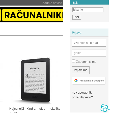
Išči:
Zadnje novice
Prijava
Zapomni si me
nov uporabnik
pozabili geslo?
Najcenejši Kindle, tokrat nekoliko