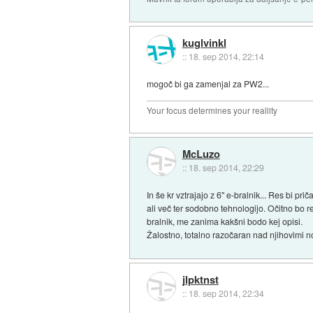
kuglvinkl
::
18. sep 2014, 22:14
mogoč bi ga zamenjal za PW2...
Your focus determines your reallity
McLuzo
::
18. sep 2014, 22:29
In še kr vztrajajo z 6" e-bralnik... Res bi pr
ali več ter sodobno tehnologijo. Očitno bo r
bralnik, me zanima kakšni bodo kej opisi.
Žalostno, totalno razočaran nad njihovimi n
jlpktnst
::
18. sep 2014, 22:34