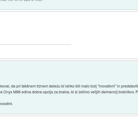
ičakoval, da pri takšnem tržnem deležu bi lahko bili malo bolj "inovativni" in predstav
es Onyx M96 edina dobra opcija za bralce, ki si želimo večjih deimenzij bralnikov. P
ovostmi.