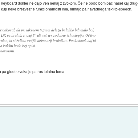
 keyboard dokler ne dajo ven nekaj z zvokom. Če ne bodo bom pač našel kaj druge
.. kup neke brezvezne funkcionalnosti ima, nimajo pa navadnega text-to-speech.
 pričakoval, da pri takšnem tržnem deležu bi lahko bili malo bolj
 DX oz bralnik z vsaj 8" ali več ter sodobno tehnologijo. Očitno
lce, ki si želimo večjih deimenzij bralnikov. Pocketbook naj bi
a kakšni bodo kej opisi.
 novostmi.
in pa glede zvoka je pa res totalna tema.