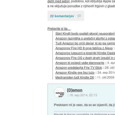
delili med seboj
, podobno, kot obljublja Apple z
a ne vključuje ponudbe z njihovih trgovin z glasb
22 komentarjev
Preberite si še…
Stari Kindli bodo postali skoraj neuporabni
Amazon razmišlja o pretočni storitvi z oglas
Tudi Amazon bo vrnil denar, ki so ga najmla
Amazonov Fire HD 8 prva tablica z Alexo
:
Amazonov luksuzni e-bralniki Kindle Oasi
Amazonov Fire OS v dveh dneh izgubil in do
Amazon bi polepil vaše stanovanje
::
3. ap
Amazon predstavlja Fire TV Stick
::
28. okt
Amazon Kindle gre čez lužo
::
24. sep 201
Mednaroden tudi Kindle DX
::
11. okt 2009
[D]emon
::
18. sep 2014, 22:13
Predvsem mi je vsec, da so se izjasnili, da
Mavrik ta forum uporablja za daljsanje e-pen