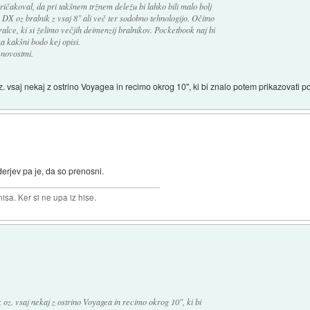
 pričakoval, da pri takšnem tržnem deležu bi lahko bili malo bolj
 DX oz bralnik z vsaj 8" ali več ter sodobno tehnologijo. Očitno
lce, ki si želimo večjih deimenzij bralnikov. Pocketbook naj bi
a kakšni bodo kej opisi.
 novostmi.
 oz. vsaj nekaj z ostrino Voyagea in recimo okrog 10", ki bi znalo potem prikazovati 
derjev pa je, da so prenosni.
isa. Ker si ne upa iz hise.
k oz. vsaj nekaj z ostrino Voyagea in recimo okrog 10", ki bi