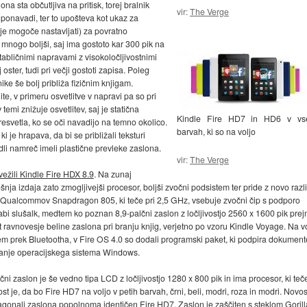
na sta občutljiva na pritisk, torej bralnik
vir:
The Verge
 ponavadi, ter to upošteva kot ukaz za
je mogoče nastavljati) za povratno
t mnogo boljši, saj ima gostoto kar 300 pik na
 tabličnimi napravami z visokoločljivostnimi
oster, tudi pri večji gostoti zapisa. Poleg
lnike še bolj približa fizičnim knjigam.
e, v primeru osvetlitve v napravi pa so pri
temi znižuje osvetlitev, saj je statična
Kindle Fire HD7 in HD6 v vs
resvetla, ko se oči navadijo na temno okolico.
barvah, ki so na voljo
 je hrapava, da bi se približali teksturi
ndli namreč imeli plastične prevleke zaslona.
vir:
The Verge
vežili Kindle Fire HDX 8.9
. Na zunaj
šnja izdaja zato zmogljivejši procesor, boljši zvočni podsistem ter pride z novo razl
 Qualcommov Snapdragon 805, ki teče pri 2,5 GHz, vsebuje zvočni čip s podporo
abi slušalk, medtem ko poznan 8,9-palčni zaslon z ločljivostjo 2560 x 1600 pik pre
kot ravnovesje beline zaslona pri branju knjig, verjetno po vzoru Kindle Voyage. Na v
m prek Bluetootha, v Fire OS 4.0 so dodali programski paket, ki podpira dokument
iziranje operacijskega sistema Windows.
ačni zaslon je še vedno tipa LCD z ločljivostjo 1280 x 800 pik in ima procesor, ki teče
t je, da bo Fire HD7 na voljo v petih barvah, črni, beli, modri, roza in modri. Novos
iagonali zaslona popolnoma identičen Fire HD7. Zaslon je zaščiten s steklom Gorill