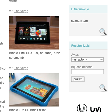
dražji
Hitre funkcije
vir:
The Verge
seznam tem
eh
Posebni izpisi
Kindle Fire HDX 8.9, na zunaj brez
Avtor:
sprememb
Ključna beseda:
vir:
The Verge
ičico
jme
oljo
e
 pri
t je
Kindle Fire HD Kids Edition
a