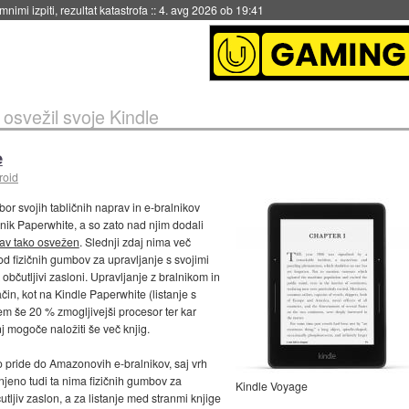
eto za večkratno uporabo
::
4. avg 2026 ob 19:41
osvežil svoje Kindle
e
roid
or svojih tabličnih naprav in e-bralnikov
nik Paperwhite, a so zato nad njim dodali
prav tako osvežen
. Slednji zdaj nima več
 fizičnih gumbov za upravljanje s svojimi
bčutljivi zasloni. Upravljanje z bralnikom in
in, kot na Kindle Paperwhite (listanje s
m še 20 % zmogljivejši procesor ter kar
 mogoče naložiti še več knjig.
o pride do Amazonovih e-bralnikov, saj vrh
njeno tudi ta nima fizičnih gumbov za
Kindle Voyage
tljiv zaslon, a za listanje med stranmi knjige