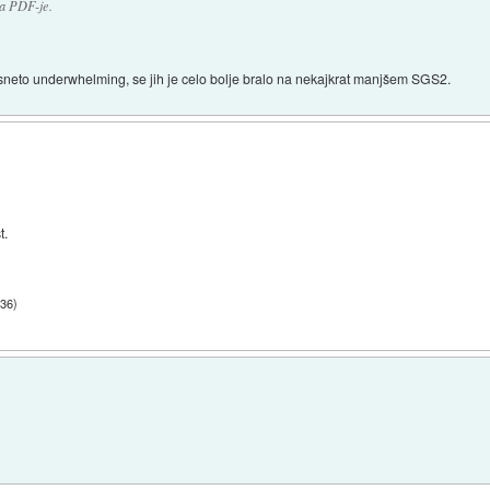
Za PDF-je.
presneto underwhelming, se jih je celo bolje bralo na nekajkrat manjšem SGS2.
t.
:36
)