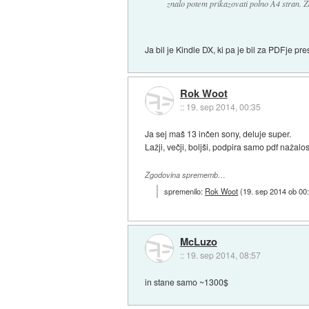
znalo potem prikazovati polno A4 stran. 
Ja bil je Kindle DX, ki pa je bil za PDFje 
Rok Woot
::
19. sep 2014, 00:35
Ja sej maš 13 inčen sony, deluje super.
Lažji, večji, boljši, podpira samo pdf nažalos
Zgodovina sprememb…
spremenilo:
Rok Woot
(
19. sep 2014 ob 00
McLuzo
::
19. sep 2014, 08:57
in stane samo ~1300$