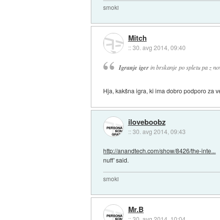
smoki
Mitch
::
30. avg 2014, 09:40
Igranje iger
in brskanje po spletu pa z no
Hja, kakšna igra, ki ima dobro podporo za več
iloveboobz
::
30. avg 2014, 09:43
http://anandtech.com/show/8426/the-inte...
nuff' said.
smoki
Mr.B
::
30. avg 2014, 10:04