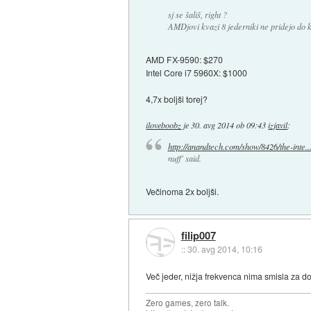
sj se šališ, right ?
AMDjovi kvazi 8 jederniki ne pridejo do 
AMD FX-9590: $270
Intel Core i7 5960X: $1000
4,7x boljši torej?
iloveboobz
je
30. avg 2014 ob 09:43
izjavil
:
http://anandtech.com/show/8426/the-inte..
nuff' said.
Večinoma 2x boljši.
filip007
::
30. avg 2014, 10:16
Več jeder, nižja frekvenca nima smisla za 
Zero games, zero talk.