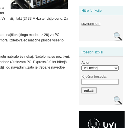
sta
Hitre funkcije
rni
 in višji takt (2133 MHz) ter višjo ceno. Za
seznam tem
(razen najšibkejšega modela z 28) za PCI
o moral izdelovalec matične plošče vseeno
Posebni izpisi
netu
nabralo
že
nekaj
. Načeloma so pozitivni,
podpor 40 stezam PCI Express 3.0 ter hitrejši
Avtor:
oljši od navadnih, zato je treba te navedbe
Ključna beseda: