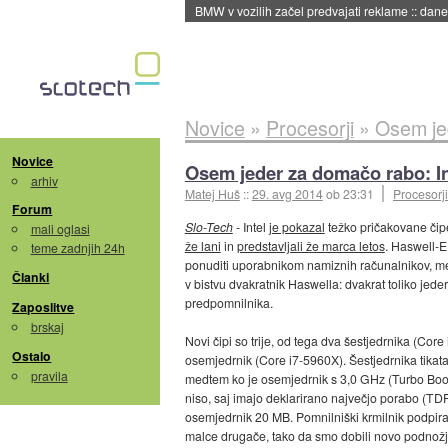
BMW v vozilih začel predvajati reklame
::
dane
Novice
»
Procesorji
»
Osem je
Novice
Osem jeder za domačo rabo: In
arhiv
Matej Huš
::
29. avg 2014
ob 23:31
Procesorji
Forum
Slo-Tech
- Intel
je pokazal
težko pričakovane čipe
mali oglasi
že lani
in
predstavljali že marca letos
. Haswell-E 
teme zadnjih 24h
ponuditi uporabnikom namiznih računalnikov, me
Članki
v bistvu dvakratnik Haswella: dvakrat toliko jede
predpomnilnika.
Zaposlitve
brskaj
Novi čipi so trije, od tega dva šestjedrnika (Cor
Ostalo
osemjedrnik (Core i7-5960X). Šestjedrnika tika
pravila
medtem ko je osemjedrnik s 3,0 GHz (Turbo Boost 
niso, saj imajo deklarirano največjo porabo (T
osemjedrnik 20 MB. Pomnilniški krmilnik podpira
malce drugače, tako da smo dobili novo podnožje 