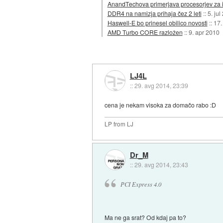
AnandTechova primerjava procesorjev za 
DDR4 na namizja prihaja čez 2 leti
::
5. jul
Haswell-E bo prinesel obilico novosti
::
17.
AMD Turbo CORE razložen
::
9. apr 2010
LJ4L
::
29. avg 2014, 23:39
cena je nekam visoka za domačo rabo :D
LP from LJ
Dr_M
::
29. avg 2014, 23:43
PCI Express 4.0
Ma ne ga srat? Od kdaj pa to?