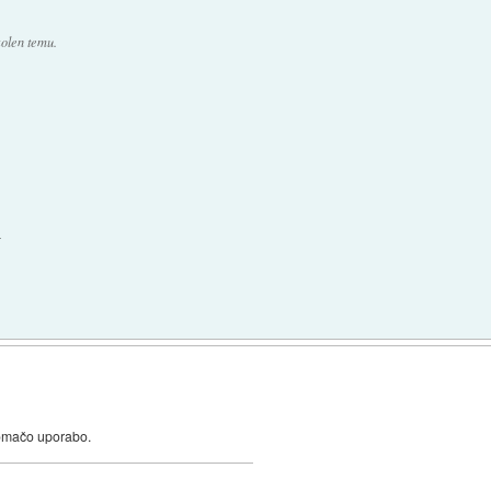
kolen temu.
.
domačo uporabo.