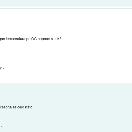
dvigne temperatura pri OC napram stock?
51
)
esorja ze celo kisto.
17
)