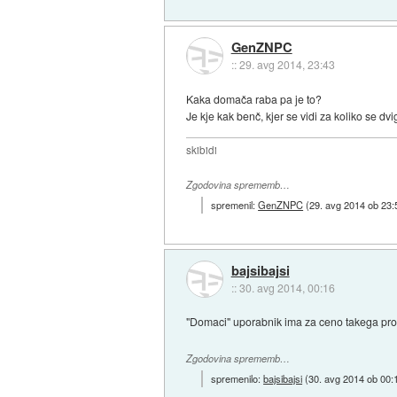
GenZNPC
::
29. avg 2014, 23:43
Kaka domača raba pa je to?
Je kje kak benč, kjer se vidi za koliko se 
skibidi
Zgodovina sprememb…
spremenil:
GenZNPC
(
29. avg 2014 ob 23:
bajsibajsi
::
30. avg 2014, 00:16
"Domaci" uporabnik ima za ceno takega proc
Zgodovina sprememb…
spremenilo:
bajsibajsi
(
30. avg 2014 ob 00: