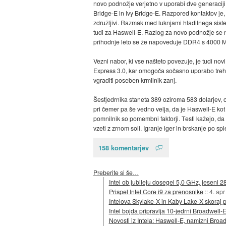
novo podnožje verjetno v uporabi dve generaciji 
Bridge-E in Ivy Bridge-E. Razpored kontaktov je, 
združljivi. Razmak med luknjami hladilnega sistem
tudi za Haswell-E. Razlog za novo podnožje se n
prihodnje leto se že napoveduje DDR4 s 4000 MH
Vezni nabor, ki vse našteto povezuje, je tudi no
Express 3.0, kar omogoča sočasno uporabo treh k
vgraditi poseben krmilnik zanj.
Šestjedrnika staneta 389 oziroma 583 dolarjev, o
pri čemer pa še vedno velja, da je Haswell-E kot 
pomnilnik so pomembni faktorji. Testi kažejo, da 
vzeti z zrnom soli. Igranje iger in brskanje po sp
158 komentarjev
Preberite si še…
Intel ob jubileju dosegel 5,0 GHz, jeseni 2
Prispel Intel Core i9 za prenosnike
::
4. ap
Intelova Skylake-X in Kaby Lake-X skoraj p
Intel bojda pripravlja 10-jedrni Broadwell-
Novosti iz Intela: Haswell-E, namizni Bro