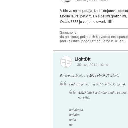
V bistvu se mi poraja, kaj bi dejansko doma
Morda laufal pet virtualk s petimi grafičnimi
Ostalo???? je verjetno owerkilllllll.
Smešno je,
da po skoraj petih letih še vedno nisi sposo
pod kakšnimi pogoji zmagujemo v Ukljani.
LightBit
::
30. avg 2014, 10:14
iloveboobz
je
30. avg 2014 ob 09:38
izjavil
:
LightBit
je
30. avg 2014 ob 09:35
izjavil
:
AMD ima 8 jedrnike veliko ceneje. 
novejši).
hahahaha
hahaha
haha
ha