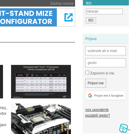
Išči:
Zadnje novice
Prijava
Zapomni si me
GHz),
nov uporabnik
rčni
pozabili geslo?
jeni