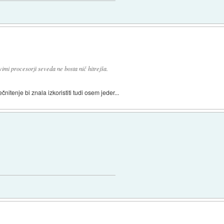
vimi procesorji seveda ne bosta nič hitrejša.
nitenje bi znala izkoristiti tudi osem jeder...