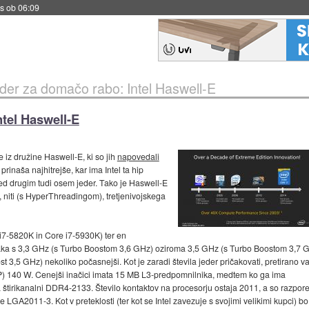
s ob 06:09
der za domačo rabo: Intel Haswell-E
tel Haswell-E
 iz družine Haswell-E, ki so jih
napovedali
prinaša najhitrejše, kar ima Intel ta hip
d drugim tudi osem jeder. Tako je Haswell-E
r, niti (s HyperThreadingom), tretjenivojskega
e i7-5820K in Core i7-5930K) ter en
taka s 3,3 GHz (s Turbo Boostom 3,6 GHz) oziroma 3,5 GHz (s Turbo Boostom 3,7 
3,5 GHz) nekoliko počasnejši. Kot je zaradi števila jeder pričakovati, pretirano va
DP) 140 W. Cenejši inačici imata 15 MB L3-predpomnilnika, medtem ko ga ima
 štirikanalni DDR4-2133. Število kontaktov na procesorju ostaja 2011, a so razpore
LGA2011-3. Kot v preteklosti (ter kot se Intel zavezuje s svojimi velikimi kupci) bo