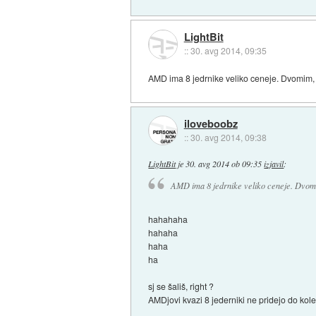
LightBit
::
30. avg 2014, 09:35
AMD ima 8 jedrnike veliko ceneje. Dvomim, da
iloveboobz
::
30. avg 2014, 09:38
LightBit
je
30. avg 2014 ob 09:35
izjavil
:
AMD ima 8 jedrnike veliko ceneje. Dvomim,
hahahaha
hahaha
haha
ha
sj se šališ, right ?
AMDjovi kvazi 8 jederniki ne pridejo do kol