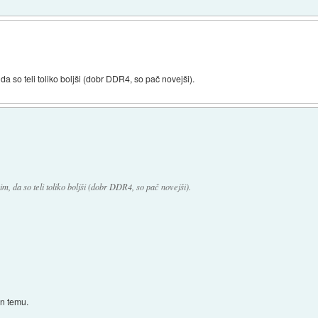
 so teli toliko boljši (dobr DDR4, so pač novejši).
 da so teli toliko boljši (dobr DDR4, so pač novejši).
en temu.