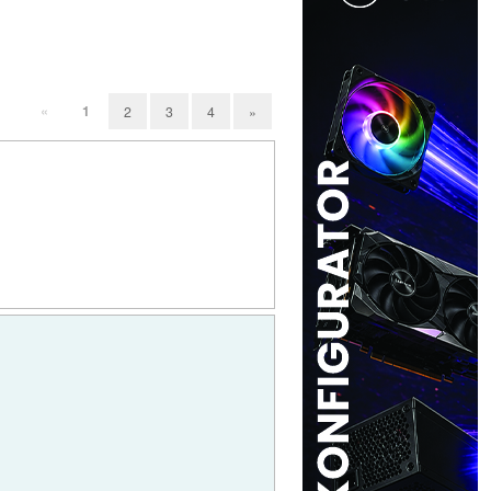
«
1
2
3
4
»