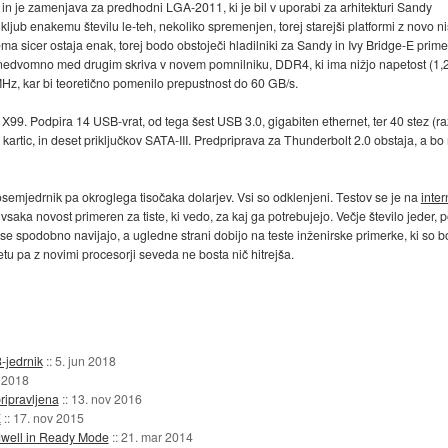
in je zamenjava za predhodni LGA-2011, ki je bil v uporabi za arhitekturi Sandy
kljub enakemu številu le-teh, nekoliko spremenjen, torej starejši platformi z novo ni
a sicer ostaja enak, torej bodo obstoječi hladilniki za Sandy in Ivy Bridge-E prime
edvomno med drugim skriva v novem pomnilniku, DDR4, ki ima nižjo napetost (1,2 V)
z, kar bi teoretično pomenilo prepustnost do 60 GB/s.
vi X99. Podpira 14 USB-vrat, od tega šest USB 3.0, gigabiten ethernet, ter 40 stez 
artic, in deset priključkov SATA-III. Predpriprava za Thunderbolt 2.0 obstaja, a b
semjedrnik pa okroglega tisočaka dolarjev. Vsi so odklenjeni. Testov se je na
inter
vsaka novost primeren za tiste, ki vedo, za kaj ga potrebujejo. Večje število jeder, 
se spodobno navijajo, a ugledne strani dobijo na teste inženirske primerke, ki so b
letu pa z novimi procesorji seveda ne bosta nič hitrejša.
8-jedrnik
::
5. jun 2018
r 2018
ripravljena
::
13. nov 2016
E
::
17. nov 2015
adwell in Ready Mode
::
21. mar 2014