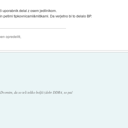
či uporabnik delal z osem jedilnikom.
, in petimi tipkovnicami&miškami. Da verjetno bi to delalo BP.
ben opredeliti,
Dvomim, da so teli toliko boljši (dobr DDR4, so pač