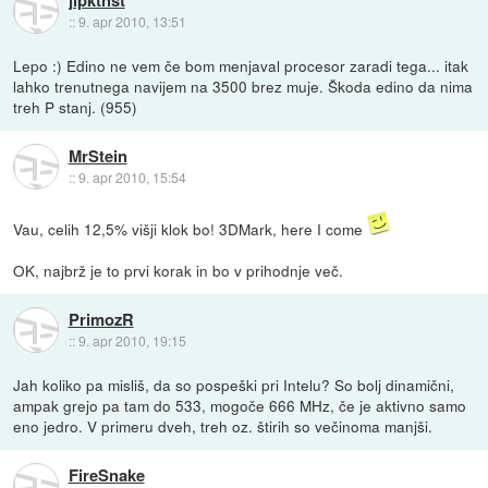
jlpktnst
::
9. apr 2010, 13:51
Lepo :) Edino ne vem če bom menjaval procesor zaradi tega... itak
lahko trenutnega navijem na 3500 brez muje. Škoda edino da nima
treh P stanj. (955)
MrStein
::
9. apr 2010, 15:54
Vau, celih 12,5% višji klok bo! 3DMark, here I come
OK, najbrž je to prvi korak in bo v prihodnje več.
PrimozR
::
9. apr 2010, 19:15
Jah koliko pa misliš, da so pospeški pri Intelu? So bolj dinamični,
ampak grejo pa tam do 533, mogoče 666 MHz, če je aktivno samo
eno jedro. V primeru dveh, treh oz. štirih so večinoma manjši.
FireSnake