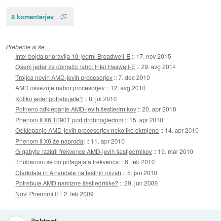
8 komentarjev
Preberite si še…
Intel bojda pripravlja 10-jedrni Broadwell-E
::
17. nov 2015
Osem jeder za domačo rabo: Intel Haswell-E
::
29. avg 2014
Trojica novih AMD-jevih procesorjev
::
7. dec 2010
AMD osvežuje nabor procesorjev
::
12. avg 2010
Koliko jeder potrebujete?
::
8. jul 2010
Potrjeno odklepanje AMD-jevih šestjedrnikov
::
20. apr 2010
Phenom II X6 1090T pod drobnogledom
::
15. apr 2010
Odklepanje AMD-jevih procesorjev nekoliko okrnjeno
::
14. apr 2010
Phenom II X6 že naprodaj
::
11. apr 2010
Gigabyte razkril frekvence AMD-jevih šestjedrnikov
::
19. mar 2010
Thubanom se bo prilagajala frekvenca
::
6. feb 2010
Clarkdale in Arrandale na testnih mizah
::
5. jan 2010
Potrebuje AMD namizne šestjedrnike?
::
29. jun 2009
Novi Phenomi II
::
2. feb 2009