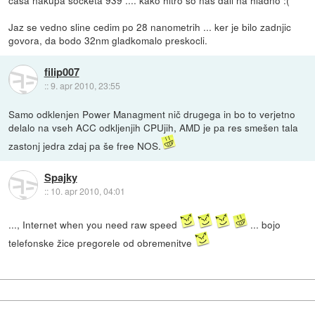
Jaz se vedno sline cedim po 28 nanometrih ... ker je bilo zadnjic
govora, da bodo 32nm gladkomalo preskocli.
filip007
::
9. apr 2010, 23:55
Samo odklenjen Power Managment nič drugega in bo to verjetno
delalo na vseh ACC odkljenjih CPUjih, AMD je pa res smešen tala
zastonj jedra zdaj pa še free NOS.
Spajky
::
10. apr 2010, 04:01
..., Internet when you need raw speed
... bojo
telefonske žice pregorele od obremenitve