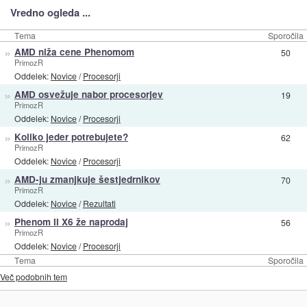
Vredno ogleda ...
Tema
Sporočila
»
AMD niža cene Phenomom
50
PrimozR
Oddelek:
Novice
/
Procesorji
»
AMD osvežuje nabor procesorjev
19
PrimozR
Oddelek:
Novice
/
Procesorji
»
Koliko jeder potrebujete?
62
PrimozR
Oddelek:
Novice
/
Procesorji
»
AMD-ju zmanjkuje šestjedrnikov
70
PrimozR
Oddelek:
Novice
/
Rezultati
»
Phenom II X6 že naprodaj
56
PrimozR
Oddelek:
Novice
/
Procesorji
Tema
Sporočila
Več podobnih tem