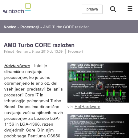
☰
Novice
»
Procesorji
»
AMD Turbo CORE razložen
AMD Turbo CORE razložen
Primož Resman
::
9. apr 2010
ob 13:39
Procesorji
- Intel je
HotHardware
dinamično navijanje
procesorjev, ko je polno
obremenjeno le eno oz. del
vseh jeder, predstavil že lani s
procesorji Core i7 in
tehnologijo poimenoval Turbo
Boost. Danes ima dinamično
vir:
HotHardware
navijanje večina njihovih novih
procesorjev za Ležišče LGA-
1156 in LGA-1366, razen
dvojedrnih Core i3 in njim
podobnega Pentiuma G6950.