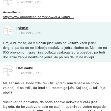
::
9. apr 2010, 21:50
Anandtech:
http://www.anandtech.com/show/3641/amd-...
jlpktnst
::
9. apr 2010, 22:53
Hm, čudi me to, da v članku piše kako se voltaža vseh jeder
dvigne, pa da se ne izklopijo neaktivna jedra, čudno to. Meni se na
955 phenomu II spreminja voltaža vsakega jedra posebej, pa tudi
dol lahko zabije neaktivna jedra. Je pa res da jih ne izklopi.
FireSnake
::
9. apr 2010, 23:33
Me zanima kaj bodo zdaj rekli tisti (predvsem fanatiki na crno-
zelene), ki so trdili, da Intel s turbotom goljufa. Kaj zdaj ... foljufajo
oboji? :)
Vsekakor pa pohvalno, da bodo zadeve delovale v AM3 (res
izgleda, da bo zadeva drzala en cas) ... spomin se vedno sega do
casa nakupa socketa 939 .... kako hitro so nas dali na hladno :(