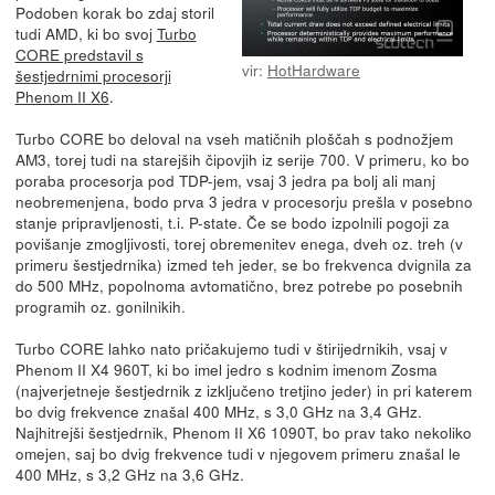
Podoben korak bo zdaj storil
tudi AMD, ki bo svoj
Turbo
CORE predstavil s
vir:
HotHardware
šestjedrnimi procesorji
Phenom II X6
.
Turbo CORE bo deloval na vseh matičnih ploščah s podnožjem
AM3, torej tudi na starejših čipovjih iz serije 700. V primeru, ko bo
poraba procesorja pod TDP-jem, vsaj 3 jedra pa bolj ali manj
neobremenjena, bodo prva 3 jedra v procesorju prešla v posebno
stanje pripravljenosti, t.i. P-state. Če se bodo izpolnili pogoji za
povišanje zmogljivosti, torej obremenitev enega, dveh oz. treh (v
primeru šestjedrnika) izmed teh jeder, se bo frekvenca dvignila za
do 500 MHz, popolnoma avtomatično, brez potrebe po posebnih
programih oz. gonilnikih.
Turbo CORE lahko nato pričakujemo tudi v štirijedrnikih, vsaj v
Phenom II X4 960T, ki bo imel jedro s kodnim imenom Zosma
(najverjetneje šestjedrnik z izključeno tretjino jeder) in pri katerem
bo dvig frekvence znašal 400 MHz, s 3,0 GHz na 3,4 GHz.
Najhitrejši šestjedrnik, Phenom II X6 1090T, bo prav tako nekoliko
omejen, saj bo dvig frekvence tudi v njegovem primeru znašal le
400 MHz, s 3,2 GHz na 3,6 GHz.