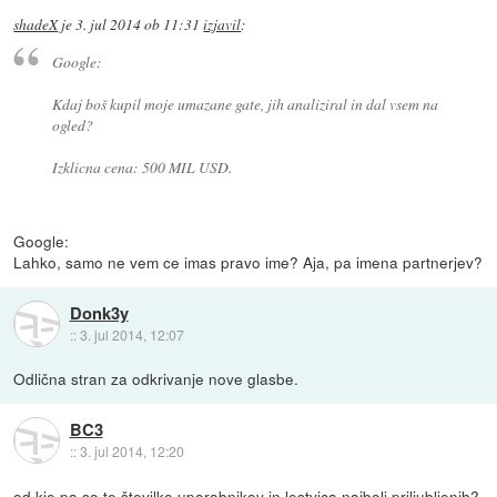
shadeX
je
3. jul 2014 ob 11:31
izjavil
:
Google:
Kdaj boš kupil moje umazane gate, jih analiziral in dal vsem na
ogled?
Izklicna cena: 500 MIL USD.
Google:
Lahko, samo ne vem ce imas pravo ime? Aja, pa imena partnerjev?
Donk3y
::
3. jul 2014, 12:07
Odlična stran za odkrivanje nove glasbe.
BC3
::
3. jul 2014, 12:20
od kje pa so te številke uporabnikov in lestvica najbolj priljubljenih?