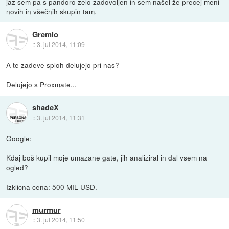
jaz sem pa s pandoro zelo zadovoljen in sem našel že precej meni
novih in všečnih skupin tam.
Gremio
::
3. jul 2014, 11:09
A te zadeve sploh delujejo pri nas?
Delujejo s Proxmate...
shadeX
::
3. jul 2014, 11:31
Google:
Kdaj boš kupil moje umazane gate, jih analiziral in dal vsem na
ogled?
Izklicna cena: 500 MIL USD.
murmur
::
3. jul 2014, 11:50