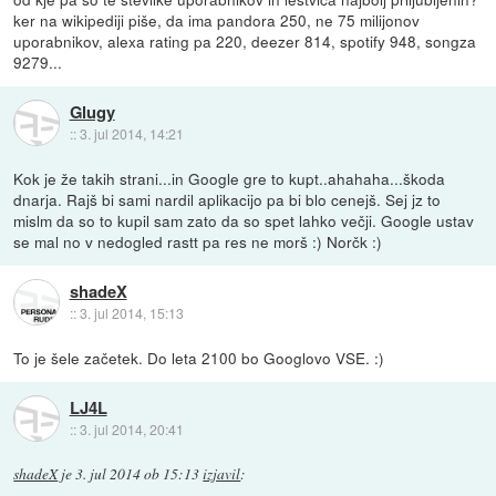
ker na wikipediji piše, da ima pandora 250, ne 75 milijonov
uporabnikov, alexa rating pa 220, deezer 814, spotify 948, songza
9279...
Glugy
::
3. jul 2014, 14:21
Kok je že takih strani...in Google gre to kupt..ahahaha...škoda
dnarja. Rajš bi sami nardil aplikacijo pa bi blo cenejš. Sej jz to
mislm da so to kupil sam zato da so spet lahko večji. Google ustav
se mal no v nedogled rastt pa res ne morš :) Norčk :)
shadeX
::
3. jul 2014, 15:13
To je šele začetek. Do leta 2100 bo Googlovo VSE. :)
LJ4L
::
3. jul 2014, 20:41
shadeX
je
3. jul 2014 ob 15:13
izjavil
: