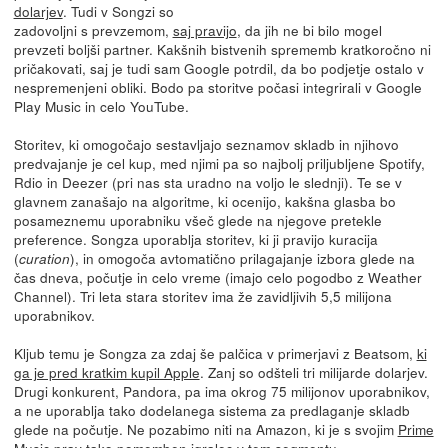
dolarjev
. Tudi v Songzi so
zadovoljni s prevzemom,
saj pravijo
, da jih ne bi bilo mogel
prevzeti boljši partner. Kakšnih bistvenih sprememb kratkoročno ni
pričakovati, saj je tudi sam Google potrdil, da bo podjetje ostalo v
nespremenjeni obliki. Bodo pa storitve počasi integrirali v Google
Play Music in celo YouTube.
Storitev, ki omogočajo sestavljajo seznamov skladb in njihovo
predvajanje je cel kup, med njimi pa so najbolj priljubljene Spotify,
Rdio in Deezer (pri nas sta uradno na voljo le slednji). Te se v
glavnem zanašajo na algoritme, ki ocenijo, kakšna glasba bo
posameznemu uporabniku všeč glede na njegove pretekle
preference. Songza uporablja storitev, ki ji pravijo kuracija
(
), in omogoča avtomatično prilagajanje izbora glede na
curation
čas dneva, počutje in celo vreme (imajo celo pogodbo z Weather
Channel). Tri leta stara storitev ima že zavidljivih 5,5 milijona
uporabnikov.
Kljub temu je Songza za zdaj še palčica v primerjavi z Beatsom,
ki
ga je pred kratkim kupil Apple
. Zanj so odšteli tri milijarde dolarjev.
Drugi konkurent, Pandora, pa ima okrog 75 milijonov uporabnikov,
a ne uporablja tako dodelanega sistema za predlaganje skladb
glede na počutje. Ne pozabimo niti na Amazon, ki je s svojim
Prime
Music
prav tako pomemben igralec v tem segmentu.