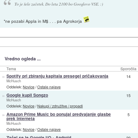
To je šele začetek. Do leta 2100 bo Googlovo VSE. :)
*ne pozabi Appla in M$ . . . pa Agrokorja
Vredno ogleda ...
Tema
Sporočila
»
Spotify pri zbiranju kapitala presegel pričakovanja
14
McHusch
Oddelek:
Novice
/
Ostale najave
»
Google kupil Songzo
15
McHusch
Oddelek:
Novice
/
Nakupi / združitve / propadi
»
Amazon Prime Music bo ponujal predvajanje glasbe
5
prek interneta
McHusch
Oddelek:
Novice
/
Ostale najave
»
Začel se je Google I/O - Android
29