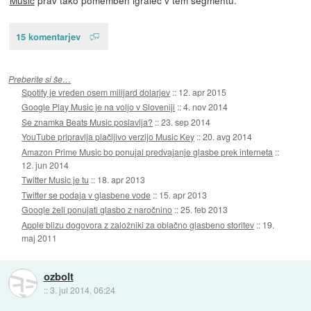
15 komentarjev
Preberite si še…
Spotify je vreden osem milijard dolarjev
::
12. apr 2015
Google Play Music je na voljo v Sloveniji
::
4. nov 2014
Se znamka Beats Music poslavlja?
::
23. sep 2014
YouTube pripravlja plačljivo verzijo Music Key
::
20. avg 2014
Amazon Prime Music bo ponujal predvajanje glasbe prek interneta
::
12. jun 2014
Twitter Music je tu
::
18. apr 2013
Twitter se podaja v glasbene vode
::
15. apr 2013
Google želi ponujati glasbo z naročnino
::
25. feb 2013
Apple blizu dogovora z založniki za oblačno glasbeno storitev
::
19.
maj 2011
ozbolt
::
3. jul 2014, 06:24