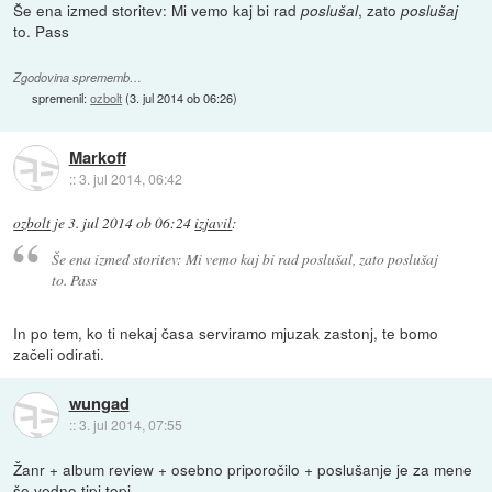
Še ena izmed storitev: Mi vemo kaj bi rad
, zato
poslušal
poslušaj
to. Pass
Zgodovina sprememb…
spremenil:
ozbolt
(
3. jul 2014 ob 06:26
)
Markoff
::
3. jul 2014, 06:42
ozbolt
je
3. jul 2014 ob 06:24
izjavil
:
Še ena izmed storitev: Mi vemo kaj bi rad
poslušal
, zato
poslušaj
to. Pass
In po tem, ko ti nekaj časa serviramo mjuzak zastonj, te bomo
začeli odirati.
wungad
::
3. jul 2014, 07:55
Žanr + album review + osebno priporočilo + poslušanje je za mene
še vedno tipi topi.