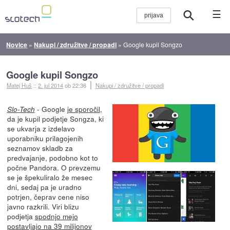
☰
Novice
»
Nakupi / združitve / propadi
»
Google kupil Songzo
Google kupil Songzo
Matej Huš
::
2. jul 2014
ob 22:36
Nakupi / združitve / propadi
- Google
je sporočil
,
Slo-Tech
da je kupil podjetje Songza, ki
se ukvarja z izdelavo
uporabniku prilagojenih
seznamov skladb za
predvajanje, podobno kot to
počne Pandora. O prevzemu
se je špekuliralo že mesec
dni, sedaj pa je uradno
potrjen, čeprav cene niso
javno razkrili. Viri blizu
podjetja
spodnjo mejo
postavljajo na 39 milijonov