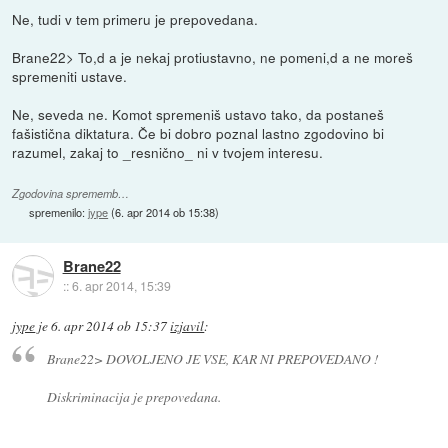
Ne, tudi v tem primeru je prepovedana.
Brane22> To,d a je nekaj protiustavno, ne pomeni,d a ne moreš
spremeniti ustave.
Ne, seveda ne. Komot spremeniš ustavo tako, da postaneš
fašistična diktatura. Če bi dobro poznal lastno zgodovino bi
razumel, zakaj to _resnično_ ni v tvojem interesu.
Zgodovina sprememb…
spremenilo:
jype
(
6. apr 2014 ob 15:38
)
Brane22
::
6. apr 2014, 15:39
jype
je
6. apr 2014 ob 15:37
izjavil
:
Brane22> DOVOLJENO JE VSE, KAR NI PREPOVEDANO !
Diskriminacija je prepovedana.