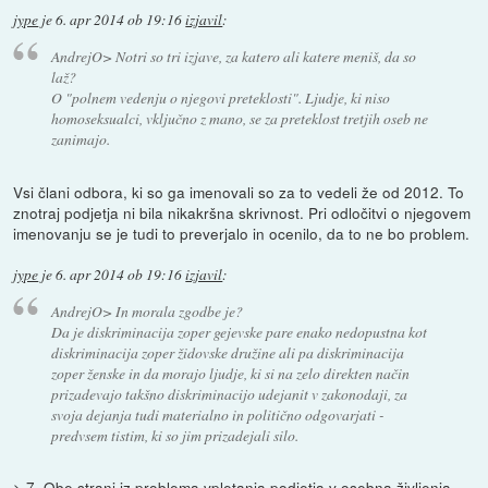
jype
je
6. apr 2014 ob 19:16
izjavil
:
AndrejO> Notri so tri izjave, za katero ali katere meniš, da so
laž?
O "polnem vedenju o njegovi preteklosti". Ljudje, ki niso
homoseksualci, vključno z mano, se za preteklost tretjih oseb ne
zanimajo.
Vsi člani odbora, ki so ga imenovali so za to vedeli že od 2012. To
znotraj podjetja ni bila nikakršna skrivnost. Pri odločitvi o njegovem
imenovanju se je tudi to preverjalo in ocenilo, da to ne bo problem.
jype
je
6. apr 2014 ob 19:16
izjavil
:
AndrejO> In morala zgodbe je?
Da je diskriminacija zoper gejevske pare enako nedopustna kot
diskriminacija zoper židovske družine ali pa diskriminacija
zoper ženske in da morajo ljudje, ki si na zelo direkten način
prizadevajo takšno diskriminacijo udejanit v zakonodaji, za
svoja dejanja tudi materialno in politično odgovarjati -
predvsem tistim, ki so jim prizadejali silo.
> 7. Obe strani iz problema vpletanja podjetja v osebna življenja