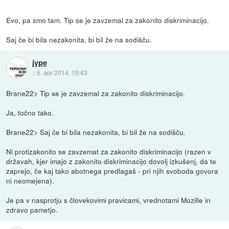
Evo, pa smo tam. Tip se je zavzemal za zakonito diskriminacijo.
Saj če bi bila nezakonita, bi bil že na sodišču.
jype
::
6. apr 2014, 15:43
Brane22> Tip se je zavzemal za zakonito diskriminacijo.
Ja, točno tako.
Brane22> Saj če bi bila nezakonita, bi bil že na sodišču.
Ni protizakonito se zavzemat za zakonito diskriminacijo (razen v
državah, kjer imajo z zakonito diskriminacijo dovolj izkušenj, da te
zaprejo, če kaj tako abotnega predlagaš - pri njih svoboda govora
ni neomejena).
Je pa v nasprotju s človekovimi pravicami, vrednotami Mozille in
zdravo pametjo.