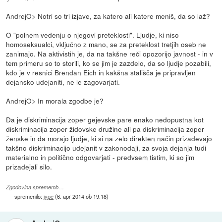
AndrejO> Notri so tri izjave, za katero ali katere meniš, da so laž?
O "polnem vedenju o njegovi preteklosti". Ljudje, ki niso
homoseksualci, vključno z mano, se za preteklost tretjih oseb ne
zanimajo. Na aktivistih je, da na takšne reči opozorijo javnost - in v
tem primeru so to storili, ko se jim je zazdelo, da so ljudje pozabili,
kdo je v resnici Brendan Eich in kakšna stališča je pripravljen
dejansko udejaniti, ne le zagovarjati.
AndrejO> In morala zgodbe je?
Da je diskriminacija zoper gejevske pare enako nedopustna kot
diskriminacija zoper židovske družine ali pa diskriminacija zoper
ženske in da morajo ljudje, ki si na zelo direkten način prizadevajo
takšno diskriminacijo udejanit v zakonodaji, za svoja dejanja tudi
materialno in politično odgovarjati - predvsem tistim, ki so jim
prizadejali silo.
Zgodovina sprememb…
spremenilo:
jype
(
6. apr 2014 ob 19:18
)