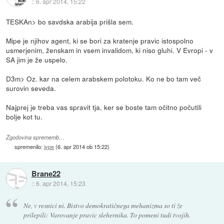
::
6. apr 2014, 15:22
TESKAn> bo savdska arabija prišla sem.
Mipe je njihov agent, ki se bori za kratenje pravic istospolno
usmerjenim, ženskam in vsem invalidom, ki niso gluhi. V Evropi - v
SA jim je že uspelo.
D3m> Oz. kar na celem arabskem polotoku. Ko ne bo tam več
surovin seveda.
Najprej je treba vas spravit tja, ker se boste tam očitno počutili
bolje kot tu.
Zgodovina sprememb…
spremenilo:
jype
(
6. apr 2014 ob 15:22
)
Brane22
::
6. apr 2014, 15:23
Ne, v resnici ni. Bistvo demokratičnega mehanizma so ti že
prilepili: Varovanje pravic slehernika. To pomeni tudi tvojih.