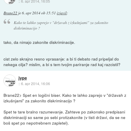
::
6. apr 2014, 16:05
Brane22
je
6. apr 2014 ob 15:51
izjavil
:
Kako te lahko zaprejo v "državah z izkušnjami" za zakonito
diskriminacijo ?
tako, da nimajo zakonite diskriminacije.
cist zelo skrajno resno vprasanje: a bi ti debato rad pripeljal do
nekega cilja? mislim, a bi s tem tvojim pariranje rad kaj razcistil?
jype
::
6. apr 2014, 16:06
Brane22> Spet en logični biser. Kako te lahko zaprejo v "državah z
izkušnjami" za zakonito diskriminacijo ?
Spet te tare bralno razumevanje. Zahteve po zakonsko predpisani
diskriminaciji so same po sebi protizakonite (v tisti državi, da se ne
boš spet po nepotrebnem zapletel).