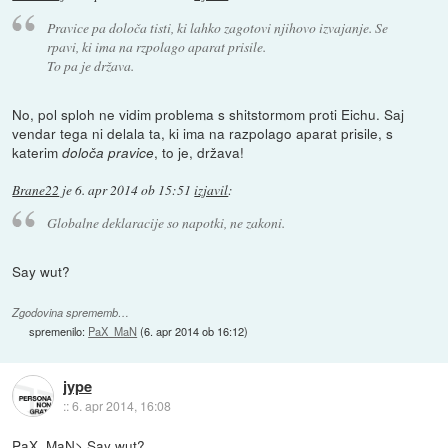
Pravice pa določa tisti, ki lahko zagotovi njihovo izvajanje. Se
rpavi, ki ima na rzpolago aparat prisile.
To pa je država.
No, pol sploh ne vidim problema s shitstormom proti Eichu. Saj
vendar tega ni delala ta, ki ima na razpolago aparat prisile, s
katerim
, to je, država!
določa pravice
Brane22
je
6. apr 2014 ob 15:51
izjavil
:
Globalne deklaracije so napotki, ne zakoni.
Say wut?
Zgodovina sprememb…
spremenilo:
PaX_MaN
(
6. apr 2014 ob 16:12
)
jype
::
6. apr 2014, 16:08
PaX_MaN> Say wut?