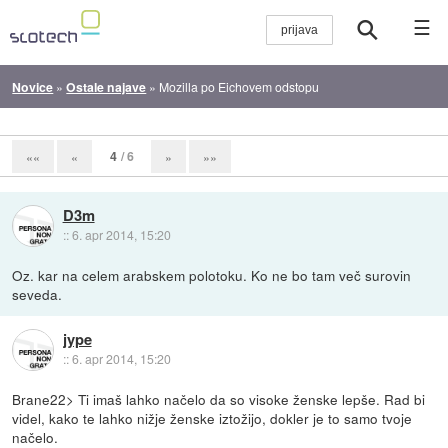
☰
Novice
»
Ostale najave
»
Mozilla po Eichovem odstopu
4
/ 6
««
«
»
»»
D3m
::
6. apr 2014, 15:20
Oz. kar na celem arabskem polotoku. Ko ne bo tam več surovin
seveda.
jype
::
6. apr 2014, 15:20
Brane22> Ti imaš lahko načelo da so visoke ženske lepše. Rad bi
videl, kako te lahko nižje ženske iztožijo, dokler je to samo tvoje
načelo.