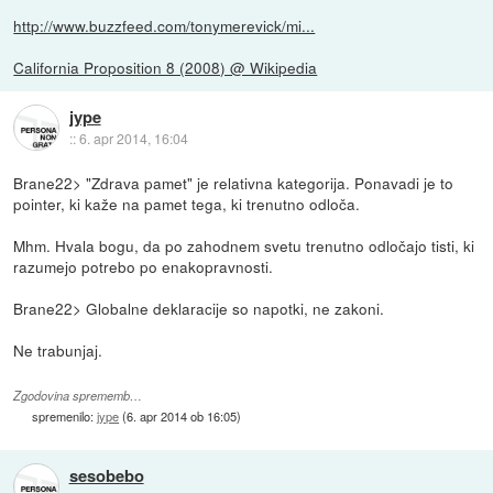
http://www.buzzfeed.com/tonymerevick/mi...
California Proposition 8 (2008) @ Wikipedia
jype
::
6. apr 2014, 16:04
Brane22> "Zdrava pamet" je relativna kategorija. Ponavadi je to
pointer, ki kaže na pamet tega, ki trenutno odloča.
Mhm. Hvala bogu, da po zahodnem svetu trenutno odločajo tisti, ki
razumejo potrebo po enakopravnosti.
Brane22> Globalne deklaracije so napotki, ne zakoni.
Ne trabunjaj.
Zgodovina sprememb…
spremenilo:
jype
(
6. apr 2014 ob 16:05
)
sesobebo