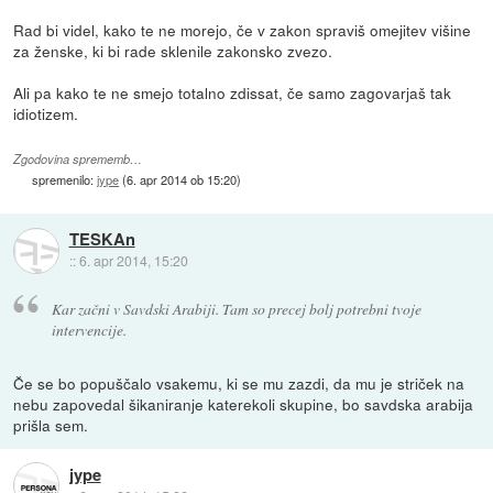
Rad bi videl, kako te ne morejo, če v zakon spraviš omejitev višine
za ženske, ki bi rade sklenile zakonsko zvezo.
Ali pa kako te ne smejo totalno zdissat, če samo zagovarjaš tak
idiotizem.
Zgodovina sprememb…
spremenilo:
jype
(
6. apr 2014 ob 15:20
)
TESKAn
::
6. apr 2014, 15:20
Kar začni v Savdski Arabiji. Tam so precej bolj potrebni tvoje
intervencije.
Če se bo popuščalo vsakemu, ki se mu zazdi, da mu je striček na
nebu zapovedal šikaniranje katerekoli skupine, bo savdska arabija
prišla sem.
jype