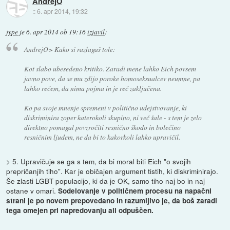
AndrejO
::
6. apr 2014, 19:32
jype
je
6. apr 2014 ob 19:16
izjavil
:
AndrejO> Kako si razlagaš tole:
Kot slabo ubesedeno kritiko. Zaradi mene lahko Eich povsem
javno pove, da se mu zdijo poroke homoseksualcev neumne, pa
lahko rečem, da nima pojma in je reč zaključena.
Ko pa svoje mnenje spremeni v politično udejstvovanje, ki
diskriminira zoper katerokoli skupino, ni več šale - s tem je zelo
direktno pomagal povzročiti resnično škodo in bolečino
resničnim ljudem, ne da bi to kakorkoli lahko upravičil.
> 5. Upravičuje se ga s tem, da bi moral biti Eich "o svojih
prepričanjih tiho". Kar je običajen argument tistih, ki diskriminirajo.
Še zlasti LGBT populacijo, ki da je OK, samo tiho naj bo in naj
ostane v omari.
Sodelovanje v političnem procesu na napačni
strani je po novem prepovedano in razumljivo je, da boš zaradi
tega omejen pri napredovanju ali odpuščen.