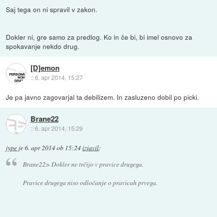
Saj tega on ni spravil v zakon.
Dokler ni, gre samo za predlog. Ko in če bi, bi imel osnovo za
spokavanje nekdo drug.
[D]emon
::
6. apr 2014, 15:27
Je pa javno zagovarjal ta debilizem. In zasluzeno dobil po picki.
Brane22
::
6. apr 2014, 15:29
jype
je
6. apr 2014 ob 15:24
izjavil
:
Brane22> Dokler ne trčijo v pravice drugega.
Pravice drugega niso odločanje o pravicah prvega.