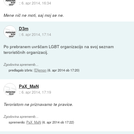
::
6. apr 2014, 16:34
Mene nič ne moti, saj moj se ne.
D3m
::
6. apr 2014, 17:14
Po prebranem uvrščam LGBT organizacijo na svoj seznam
terorističnih organizacij.
Zgodovina sprememb…
predlagalo izbris:
[D]emon
(
6. apr 2014 ob 17:20
)
PaX_MaN
::
6. apr 2014, 17:19
Teroristom ne priznavamo te pravice.
Zgodovina sprememb…
spremenilo:
PaX_MaN
(
6. apr 2014 ob 17:22
)