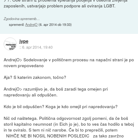
zaposlenih, ustvarjajo problem podpore ali oviranja LGBT.
Zgodovina sprememb…
spremenil:
AndrejO
(
6. apr 2014 ob 19:33
)
jype
::
6. apr 2014, 19:40
AndrejO> Sodelovanje v političnem procesu na napačni strani je po
novem prepovedano
Aja? S katerim zakonom, točno?
AndrejO> razumljivo je, da boš zaradi tega omejen pri
napredovanju ali odpuščen.
Kdo je bil odpuščen? Koga je kdo omejil pri napredovanju?
Nič od naštetega. Politična odgovornost zgolj pomeni, da če boš
storil kapitalno neumnost (in Eich jo je), bo to ves čas hodilo s teboj
in te oviralo. S tem ni nič narobe. Če bi to preprečili, potem
_NIHČE NE BI NOSIL NOBENIH POSLEDIC_ za tako zavržno