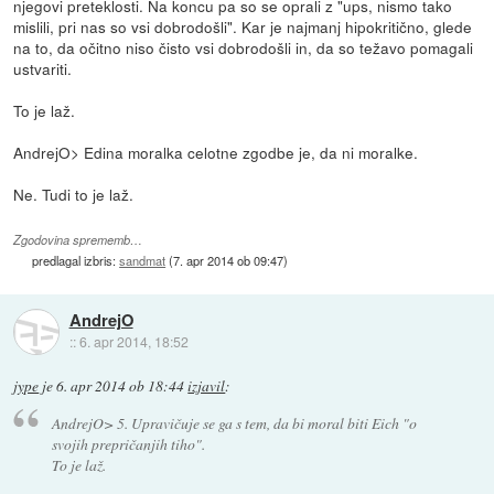
njegovi preteklosti. Na koncu pa so se oprali z "ups, nismo tako
mislili, pri nas so vsi dobrodošli". Kar je najmanj hipokritično, glede
na to, da očitno niso čisto vsi dobrodošli in, da so težavo pomagali
ustvariti.
To je laž.
AndrejO> Edina moralka celotne zgodbe je, da ni moralke.
Ne. Tudi to je laž.
Zgodovina sprememb…
predlagal izbris:
sandmat
(
7. apr 2014 ob 09:47
)
AndrejO
::
6. apr 2014, 18:52
jype
je
6. apr 2014 ob 18:44
izjavil
:
AndrejO> 5. Upravičuje se ga s tem, da bi moral biti Eich "o
svojih prepričanjih tiho".
To je laž.