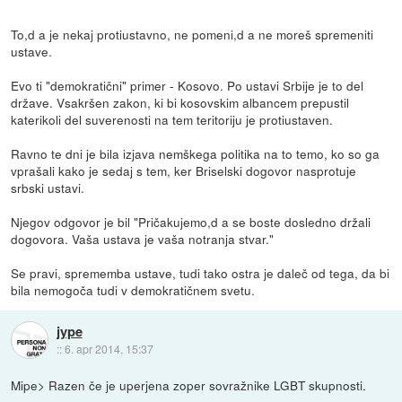
To,d a je nekaj protiustavno, ne pomeni,d a ne moreš spremeniti
ustave.
Evo ti "demokratični" primer - Kosovo. Po ustavi Srbije je to del
države. Vsakršen zakon, ki bi kosovskim albancem prepustil
katerikoli del suverenosti na tem teritoriju je protiustaven.
Ravno te dni je bila izjava nemškega politika na to temo, ko so ga
vprašali kako je sedaj s tem, ker Briselski dogovor nasprotuje
srbski ustavi.
Njegov odgovor je bil "Pričakujemo,d a se boste dosledno držali
dogovora. Vaša ustava je vaša notranja stvar."
Se pravi, sprememba ustave, tudi tako ostra je daleč od tega, da bi
bila nemogoča tudi v demokratičnem svetu.
jype
::
6. apr 2014, 15:37
Mipe> Razen če je uperjena zoper sovražnike LGBT skupnosti.