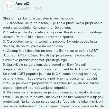
AndrejO
::
6. apr 2014, 18:40
Shitstorm pri Eichu je žalosten iz več razlogov:
1. Osredotočil se je na osebo, ki je znala pustiti svoja prepričanja
pred vrati podjetja. Konsistentno. Dolga leta.
2. Oseba je bila dolga leta član uprave. Korak stran od direktorja
uprave. Pa to ni bilo nikomur pretirano sporno.
3. Osredotočil se je na izključno zasebno življenje osebe brez
dokaza, da bo to vplivalo na njeno delo.
4. Odstop je bil dosežen na enak način, kot se to počne LGBT.
"Uporabniki" to hočejo. "Prosti trg" je glasoval. Škoda, da so
človekove pravice predmet "prostega trga".
5. Upravičuje se ga s tem, da bi moral biti Eich "o svojih
prepričanjih tiho". Kar je običajen argument tistih, ki diskriminirajo.
Še zlasti LGBT populacijo, ki da je OK, samo tiho naj bo in naj
ostane v omari. Sodelovanje v političnem procesu na napačni
strani je po novem prepovedano in razumljivo je, da boš zaradi
tega omejen pri napredovanju ali odpuščen.
6. Pri vsem metanju gnoja se je popolnoma spregledalo dejanja
tistih, ki so ga na ta položaj imenovali s polnim vedenjem o njegovi
preteklosti. Na koncu pa so se oprali z "ups, nismo tako mislili, pri
nas so vsi dobrodošli". Kar je najmanj hipokritično, glede na to, da