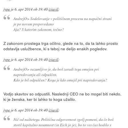
jype
je
6. apr 2014 ob 19:40
izjavil
:
AndrejO> Sodelovanje v političnem procesu na napačni strani
je po novem prepovedano
Aja? S katerim zakonom, točno?
Z zakonom prostega trga očitno, glede na to, da ta lahko prosto
odstavlja uslužbence, ki s teboj ne delijo enakih pogledov.
jype
je
6. apr 2014 ob 19:40
izjavil
:
AndrejO> razumljivo je, da boš zaradi tega omejen pri
napredovanju ali odpuščen.
Kdo je bil odpuščen? Koga je kdo omejil pri napredovanju?
Vodjo skavtov so odpustili. Naslednji CEO ne bo mogel biti nekdo,
ki je ženska, ker bi lahko to koga užalilo.
jype
je
6. apr 2014 ob 19:40
izjavil
:
Nič od naštetega. Politična odgovornost zgolj pomeni, da če boš
storil kapitalno neumnost (in Eich jo je), bo to ves čas hodilo s