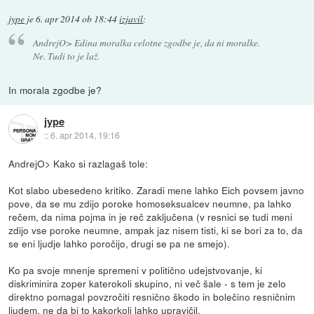
jype
je
6. apr 2014 ob 18:44
izjavil
:
AndrejO> Edina moralka celotne zgodbe je, da ni moralke.
Ne. Tudi to je laž.
In morala zgodbe je?
jype
::
6. apr 2014, 19:16
AndrejO> Kako si razlagaš tole:
Kot slabo ubesedeno kritiko. Zaradi mene lahko Eich povsem javno
pove, da se mu zdijo poroke homoseksualcev neumne, pa lahko
rečem, da nima pojma in je reč zaključena (v resnici se tudi meni
zdijo vse poroke neumne, ampak jaz nisem tisti, ki se bori za to, da
se eni ljudje lahko poročijo, drugi se pa ne smejo).
Ko pa svoje mnenje spremeni v politično udejstvovanje, ki
diskriminira zoper katerokoli skupino, ni več šale - s tem je zelo
direktno pomagal povzročiti resnično škodo in bolečino resničnim
ljudem, ne da bi to kakorkoli lahko upravičil.