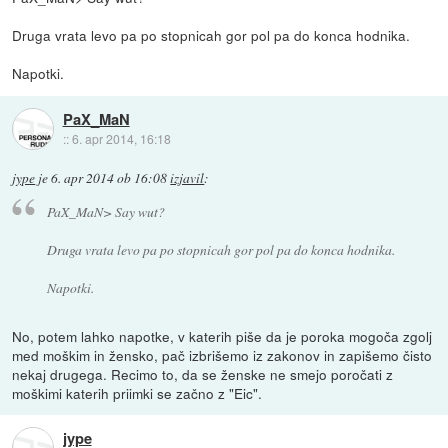
Druga vrata levo pa po stopnicah gor pol pa do konca hodnika.
Napotki.
PaX_MaN
::
6. apr 2014, 16:18
jype
je
6. apr 2014 ob 16:08
izjavil
:
PaX_MaN> Say wut?
Druga vrata levo pa po stopnicah gor pol pa do konca hodnika.
Napotki.
No, potem lahko napotke, v katerih piše da je poroka mogoča zgolj
med moškim in žensko, pač izbrišemo iz zakonov in zapišemo čisto
nekaj drugega. Recimo to, da se ženske ne smejo poročati z
moškimi katerih priimki se začno z "Eic".
jype