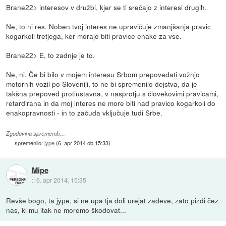
Brane22> interesov v družbi, kjer se ti srečajo z interesi drugih.
Ne, to ni res. Noben tvoj interes ne upravičuje zmanjšanja pravic
kogarkoli tretjega, ker morajo biti pravice enake za vse.
Brane22> E, to zadnje je to.
Ne, ni. Če bi bilo v mojem interesu Srbom prepovedati vožnjo
motornih vozil po Sloveniji, to ne bi spremenilo dejstva, da je
takšna prepoved protiustavna, v nasprotju s človekovimi pravicami,
retardirana in da moj interes ne more biti nad pravico kogarkoli do
enakopravnosti - in to začuda vključuje tudi Srbe.
Zgodovina sprememb…
spremenilo:
jype
(
6. apr 2014 ob 15:33
)
Mipe
::
6. apr 2014, 15:35
Revše bogo, ta jype, si ne upa tja doli urejat zadeve, zato pizdi čez
nas, ki mu itak ne moremo škodovat...