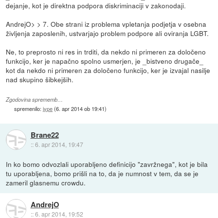
dejanje, kot je direktna podpora diskriminaciji v zakonodaji.
AndrejO> > 7. Obe strani iz problema vpletanja podjetja v osebna
življenja zaposlenih, ustvarjajo problem podpore ali oviranja LGBT.
Ne, to preprosto ni res in trditi, da nekdo ni primeren za določeno
funkcijo, ker je napačno spolno usmerjen, je _bistveno drugače_
kot da nekdo ni primeren za določeno funkcijo, ker je izvajal nasilje
nad skupino šibkejših.
Zgodovina sprememb…
spremenilo:
jype
(
6. apr 2014 ob 19:41
)
Brane22
::
6. apr 2014, 19:47
In ko bomo odvozlali uporabljeno definicijo "zavržnega", kot je bila
tu uporabljena, bomo prišli na to, da je numnost v tem, da se je
zameril glasnemu crowdu.
AndrejO
::
6. apr 2014, 19:52