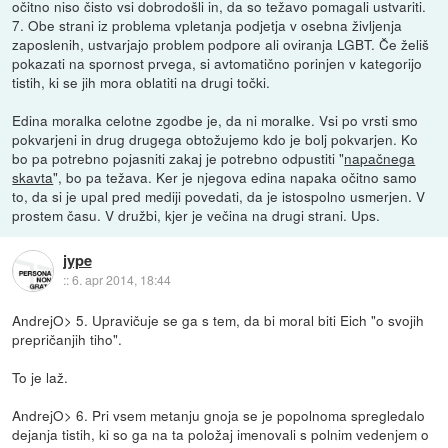
očitno niso čisto vsi dobrodošli in, da so težavo pomagali ustvariti.
7. Obe strani iz problema vpletanja podjetja v osebna življenja
zaposlenih, ustvarjajo problem podpore ali oviranja LGBT. Če želiš
pokazati na spornost prvega, si avtomatično porinjen v kategorijo
tistih, ki se jih mora oblatiti na drugi točki.
Edina moralka celotne zgodbe je, da ni moralke. Vsi po vrsti smo
pokvarjeni in drug drugega obtožujemo kdo je bolj pokvarjen. Ko
bo pa potrebno pojasniti zakaj je potrebno odpustiti "
napačnega
skavta
", bo pa težava. Ker je njegova edina napaka očitno samo
to, da si je upal pred mediji povedati, da je istospolno usmerjen. V
prostem času. V družbi, kjer je večina na drugi strani. Ups.
jype
::
6. apr 2014, 18:44
AndrejO> 5. Upravičuje se ga s tem, da bi moral biti Eich "o svojih
prepričanjih tiho".
To je laž.
AndrejO> 6. Pri vsem metanju gnoja se je popolnoma spregledalo
dejanja tistih, ki so ga na ta položaj imenovali s polnim vedenjem o