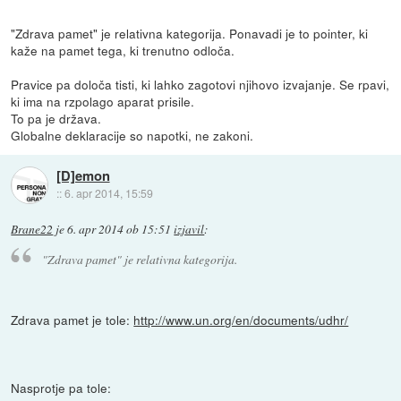
"Zdrava pamet" je relativna kategorija. Ponavadi je to pointer, ki
kaže na pamet tega, ki trenutno odloča.
Pravice pa določa tisti, ki lahko zagotovi njihovo izvajanje. Se rpavi,
ki ima na rzpolago aparat prisile.
To pa je država.
Globalne deklaracije so napotki, ne zakoni.
[D]emon
::
6. apr 2014, 15:59
Brane22
je
6. apr 2014 ob 15:51
izjavil
:
"Zdrava pamet" je relativna kategorija.
Zdrava pamet je tole:
http://www.un.org/en/documents/udhr/
Nasprotje pa tole: