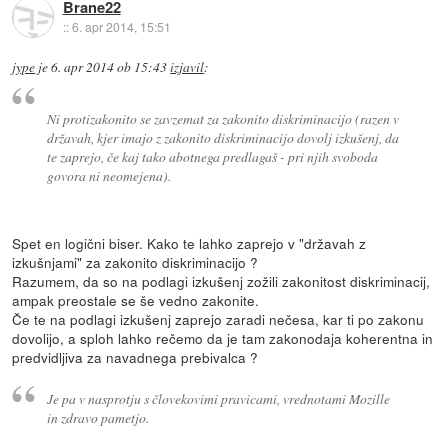
Brane22
::
6. apr 2014, 15:51
jype
je
6. apr 2014 ob 15:43
izjavil
:
Ni protizakonito se zavzemat za zakonito diskriminacijo (razen v
državah, kjer imajo z zakonito diskriminacijo dovolj izkušenj, da
te zaprejo, če kaj tako abotnega predlagaš - pri njih svoboda
govora ni neomejena).
Spet en logični biser. Kako te lahko zaprejo v "državah z
izkušnjami" za zakonito diskriminacijo ?
Razumem, da so na podlagi izkušenj zožili zakonitost diskriminacij,
ampak preostale se še vedno zakonite.
Če te na podlagi izkušenj zaprejo zaradi nečesa, kar ti po zakonu
dovolijo, a sploh lahko rečemo da je tam zakonodaja koherentna in
predvidljiva za navadnega prebivalca ?
Je pa v nasprotju s človekovimi pravicami, vrednotami Mozille
in zdravo pametjo.