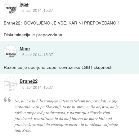
jype
::
6. apr 2014, 15:37
Brane22> DOVOLJENO JE VSE, KAR NI PREPOVEDANO !
Diskriminacija je prepovedana.
Mipe
::
6. apr 2014, 15:37
Razen če je uperjena zoper sovražnike LGBT skupnosti.
Brane22
::
6. apr 2014, 15:37
Ne, ni. Če bi bilo v mojem interesu Srbom prepovedati vožnjo
motornih vozil po Sloveniji, to ne bi spremenilo dejstva, da je
takšna prepoved protiustavna, v nasprotju s človekovimi
pravicami, retardirana in da moj interes ne more biti nad
pravico kogarkoli do enakopravnosti - in to začuda vključuje
tudi Srbe.