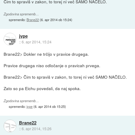
Čim to spraviš v zakon, to torej ni več SAMO NAČELO.
Zgodovina sprememb…
spremenilo:
Brane22
(
6. apr 2014 ob 15:24
)
jype
::
6. apr 2014, 15:24
Brane22> Dokler ne trčijo v pravice drugega.
Pravice drugega niso odločanje o pravicah prvega.
Brane22> Čim to spraviš v zakon, to torej ni več SAMO NAČELO.
Zato so pa Eichu povedali, da naj spoka.
Zgodovina sprememb…
spremenilo:
jype
(
6. apr 2014 ob 15:25
)
Brane22
::
6. apr 2014, 15:26