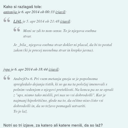
Kako si razlagaš tole:
antonija
je
6. apr 2014 ob 00:33
izjavil
:
LJ4L
je
5. apr 2014 ob 21:48
izjavil
:
Meni se zdi to non-sense. To je njegova osebna
stvar.
Je _bila_ njegova osebna stvar dokler ni placal, da bi to postal
zakon (ki je precej neosebna stvar in krepko javna).
jype
je
6. apr 2014 ob 18:44
izjavil
:
AndrejO> 6. Pri vsem metanju gnoja se je popolnoma
spregledalo dejanja tistih, ki so ga na ta položaj imenovali s
polnim vedenjem o njegovi preteklosti. Na koncu pa so se oprali
z "ups, nismo tako mislili, pri nas so vsi dobrodošli". Kar je
najmanj hipokritično, glede na to, da očitno niso čisto vsi
dobrodošli in, da so težavo pomagali ustvariti.
To je laž.
Notri so tri izjave, za katero ali katere meniš, da so laž?