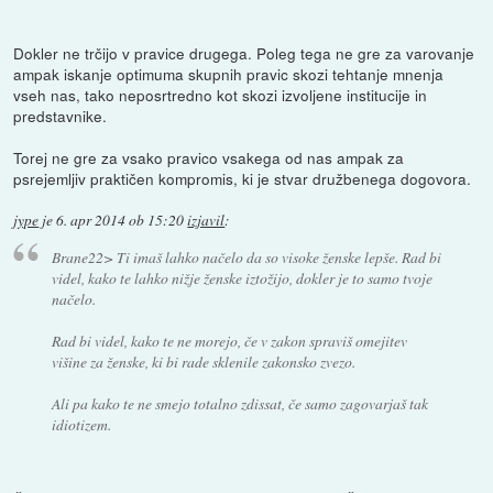
Dokler ne trčijo v pravice drugega. Poleg tega ne gre za varovanje
ampak iskanje optimuma skupnih pravic skozi tehtanje mnenja
vseh nas, tako neposrtredno kot skozi izvoljene institucije in
predstavnike.
Torej ne gre za vsako pravico vsakega od nas ampak za
psrejemljiv praktičen kompromis, ki je stvar družbenega dogovora.
jype
je
6. apr 2014 ob 15:20
izjavil
:
Brane22> Ti imaš lahko načelo da so visoke ženske lepše. Rad bi
videl, kako te lahko nižje ženske iztožijo, dokler je to samo tvoje
načelo.
Rad bi videl, kako te ne morejo, če v zakon spraviš omejitev
višine za ženske, ki bi rade sklenile zakonsko zvezo.
Ali pa kako te ne smejo totalno zdissat, če samo zagovarjaš tak
idiotizem.