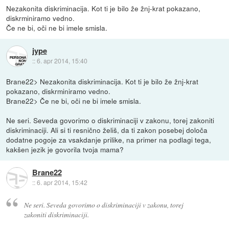
Nezakonita diskriminacija. Kot ti je bilo že žnj-krat pokazano,
diskrminiramo vedno.
Če ne bi, oči ne bi imele smisla.
jype
::
6. apr 2014, 15:40
Brane22> Nezakonita diskriminacija. Kot ti je bilo že žnj-krat
pokazano, diskrminiramo vedno.
Brane22> Če ne bi, oči ne bi imele smisla.
Ne seri. Seveda govorimo o diskriminaciji v zakonu, torej zakoniti
diskriminaciji. Ali si ti resnično želiš, da ti zakon posebej določa
dodatne pogoje za vsakdanje prilike, na primer na podlagi tega,
kakšen jezik je govorila tvoja mama?
Brane22
::
6. apr 2014, 15:42
Ne seri. Seveda govorimo o diskriminaciji v zakonu, torej
zakoniti diskriminaciji.