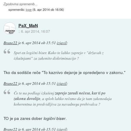
Zgodovina sprememb…
spremenilo:
jype
(
6. apr 2014 ob 16:06
)
PaX_MaN
::
6. apr 2014, 16:07
Brane22
je
6. apr 2014 ob 15:51
izjavil
:
Spet en logični biser. Kako te lahko zaprejo v "državah z
izkušnjami" za zakonito diskriminacijo ?
Tko da sodišče reče "To kaznivo dejanje je opredeljeno v zakonu."
Brane22
je
6. apr 2014 ob 15:51
izjavil
:
Če te na podlagi izkušenj
zaprejo zaradi nečesa, kar ti po
zakonu dovolijo
, a sploh lahko rečemo da je tam zakonodaja
koherentna in predvidljiva za navadnega prebivalca ?
TO je pa zares dober
.
logični biser
Brane22
je
6. apr 2014 ob 15:51
izjavil
: