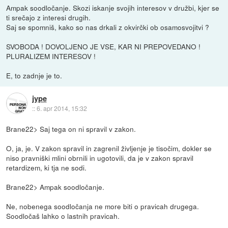
Ampak soodločanje. Skozi iskanje svojih interesov v družbi, kjer se
ti srečajo z interesi drugih.
Saj se spomniš, kako so nas drkali z okvirčki ob osamosvojitvi ?
SVOBODA ! DOVOLJENO JE VSE, KAR NI PREPOVEDANO !
PLURALIZEM INTERESOV !
E, to zadnje je to.
jype
::
6. apr 2014, 15:32
Brane22> Saj tega on ni spravil v zakon.
O, ja, je. V zakon spravil in zagrenil življenje je tisočim, dokler se
niso pravniški mlini obrnili in ugotovili, da je v zakon spravil
retardizem, ki tja ne sodi.
Brane22> Ampak soodločanje.
Ne, nobenega soodločanja ne more biti o pravicah drugega.
Soodločaš lahko o lastnih pravicah.