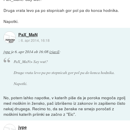
Druga vrata levo pa po stopnicah gor pol pa do konca hodnika.
Napotki.
PaX_MaN
::
6. apr 2014, 16:18
jype
je
6. apr 2014 ob 16:08
izjavil
:
PaX_MaN> Say wut?
Druga vrata levo pa po stopnicah gor pol pa do konca hodnika.
Napotki.
No, potem lahko napotke, v katerih piše da je poroka mogoča zgolj
med moškim in žensko, pač izbrišemo iz zakonov in zapišemo čisto
nekaj drugega. Recimo to, da se ženske ne smejo poročati z
moškimi katerih priimki se začno z "Eic".
jype