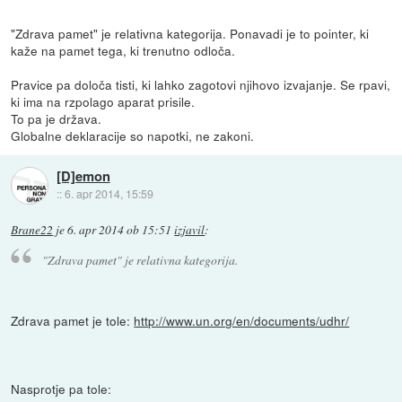
"Zdrava pamet" je relativna kategorija. Ponavadi je to pointer, ki
kaže na pamet tega, ki trenutno odloča.
Pravice pa določa tisti, ki lahko zagotovi njihovo izvajanje. Se rpavi,
ki ima na rzpolago aparat prisile.
To pa je država.
Globalne deklaracije so napotki, ne zakoni.
[D]emon
::
6. apr 2014, 15:59
Brane22
je
6. apr 2014 ob 15:51
izjavil
:
"Zdrava pamet" je relativna kategorija.
Zdrava pamet je tole:
http://www.un.org/en/documents/udhr/
Nasprotje pa tole: