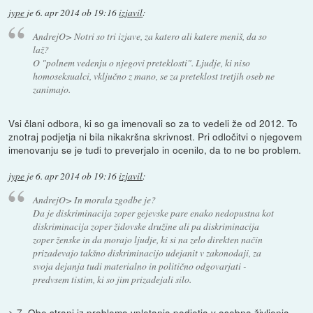
jype
je
6. apr 2014 ob 19:16
izjavil
:
AndrejO> Notri so tri izjave, za katero ali katere meniš, da so
laž?
O "polnem vedenju o njegovi preteklosti". Ljudje, ki niso
homoseksualci, vključno z mano, se za preteklost tretjih oseb ne
zanimajo.
Vsi člani odbora, ki so ga imenovali so za to vedeli že od 2012. To
znotraj podjetja ni bila nikakršna skrivnost. Pri odločitvi o njegovem
imenovanju se je tudi to preverjalo in ocenilo, da to ne bo problem.
jype
je
6. apr 2014 ob 19:16
izjavil
:
AndrejO> In morala zgodbe je?
Da je diskriminacija zoper gejevske pare enako nedopustna kot
diskriminacija zoper židovske družine ali pa diskriminacija
zoper ženske in da morajo ljudje, ki si na zelo direkten način
prizadevajo takšno diskriminacijo udejanit v zakonodaji, za
svoja dejanja tudi materialno in politično odgovarjati -
predvsem tistim, ki so jim prizadejali silo.
> 7. Obe strani iz problema vpletanja podjetja v osebna življenja