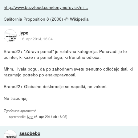
http://www.buzzfeed.com/tonymerevick/mi...
California Proposition 8 (2008) @ Wikipedia
jype
::
6. apr 2014, 16:04
Brane22> "Zdrava pamet" je relativna kategorija. Ponavadi je to
pointer, ki kaže na pamet tega, ki trenutno odloča.
Mhm. Hvala bogu, da po zahodnem svetu trenutno odločajo tisti, ki
razumejo potrebo po enakopravnosti.
Brane22> Globalne deklaracije so napotki, ne zakoni.
Ne trabunjaj.
Zgodovina sprememb…
spremenilo:
jype
(
6. apr 2014 ob 16:05
)
sesobebo