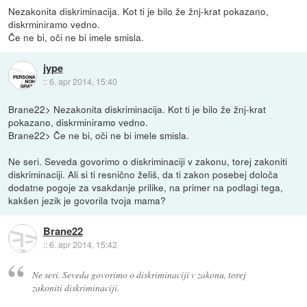
Nezakonita diskriminacija. Kot ti je bilo že žnj-krat pokazano,
diskrminiramo vedno.
Če ne bi, oči ne bi imele smisla.
jype
::
6. apr 2014, 15:40
Brane22> Nezakonita diskriminacija. Kot ti je bilo že žnj-krat
pokazano, diskrminiramo vedno.
Brane22> Če ne bi, oči ne bi imele smisla.
Ne seri. Seveda govorimo o diskriminaciji v zakonu, torej zakoniti
diskriminaciji. Ali si ti resnično želiš, da ti zakon posebej določa
dodatne pogoje za vsakdanje prilike, na primer na podlagi tega,
kakšen jezik je govorila tvoja mama?
Brane22
::
6. apr 2014, 15:42
Ne seri. Seveda govorimo o diskriminaciji v zakonu, torej
zakoniti diskriminaciji.