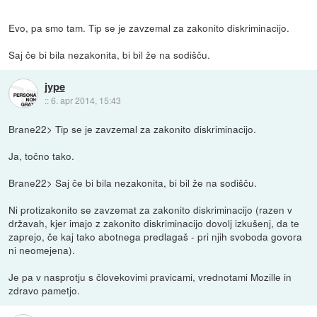
Evo, pa smo tam. Tip se je zavzemal za zakonito diskriminacijo.
Saj če bi bila nezakonita, bi bil že na sodišču.
jype
::
6. apr 2014, 15:43
Brane22> Tip se je zavzemal za zakonito diskriminacijo.
Ja, točno tako.
Brane22> Saj če bi bila nezakonita, bi bil že na sodišču.
Ni protizakonito se zavzemat za zakonito diskriminacijo (razen v
državah, kjer imajo z zakonito diskriminacijo dovolj izkušenj, da te
zaprejo, če kaj tako abotnega predlagaš - pri njih svoboda govora
ni neomejena).
Je pa v nasprotju s človekovimi pravicami, vrednotami Mozille in
zdravo pametjo.