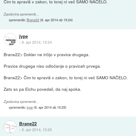
Čim to spraviš v zakon, to torej ni več SAMO NAČELO.
Zgodovina sprememb…
spremenilo:
Brane22
(
6. apr 2014 ob 15:24
)
jype
::
6. apr 2014, 15:24
Brane22> Dokler ne trčijo v pravice drugega.
Pravice drugega niso odločanje o pravicah prvega.
Brane22> Čim to spraviš v zakon, to torej ni več SAMO NAČELO.
Zato so pa Eichu povedali, da naj spoka.
Zgodovina sprememb…
spremenilo:
jype
(
6. apr 2014 ob 15:25
)
Brane22
::
6. apr 2014, 15:26