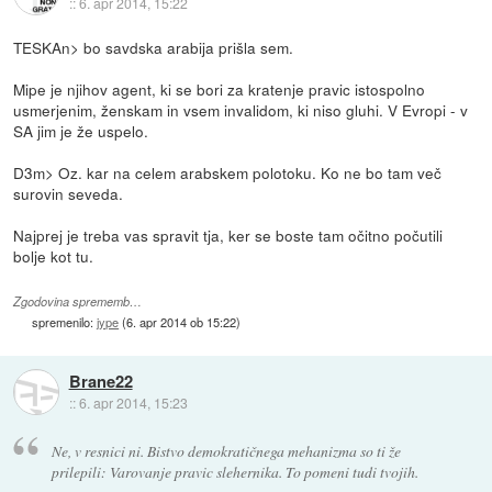
::
6. apr 2014, 15:22
TESKAn> bo savdska arabija prišla sem.
Mipe je njihov agent, ki se bori za kratenje pravic istospolno
usmerjenim, ženskam in vsem invalidom, ki niso gluhi. V Evropi - v
SA jim je že uspelo.
D3m> Oz. kar na celem arabskem polotoku. Ko ne bo tam več
surovin seveda.
Najprej je treba vas spravit tja, ker se boste tam očitno počutili
bolje kot tu.
Zgodovina sprememb…
spremenilo:
jype
(
6. apr 2014 ob 15:22
)
Brane22
::
6. apr 2014, 15:23
Ne, v resnici ni. Bistvo demokratičnega mehanizma so ti že
prilepili: Varovanje pravic slehernika. To pomeni tudi tvojih.