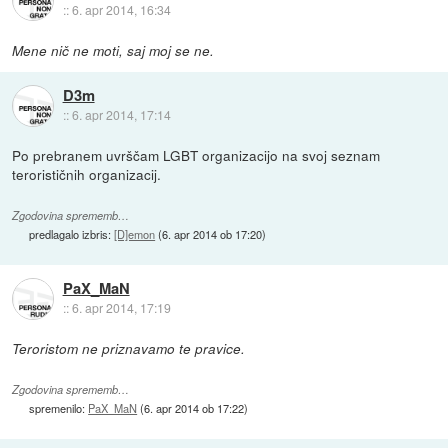
::
6. apr 2014, 16:34
Mene nič ne moti, saj moj se ne.
D3m
::
6. apr 2014, 17:14
Po prebranem uvrščam LGBT organizacijo na svoj seznam
terorističnih organizacij.
Zgodovina sprememb…
predlagalo izbris:
[D]emon
(
6. apr 2014 ob 17:20
)
PaX_MaN
::
6. apr 2014, 17:19
Teroristom ne priznavamo te pravice.
Zgodovina sprememb…
spremenilo:
PaX_MaN
(
6. apr 2014 ob 17:22
)