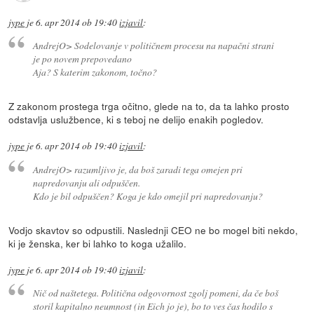
jype
je
6. apr 2014 ob 19:40
izjavil
:
AndrejO> Sodelovanje v političnem procesu na napačni strani
je po novem prepovedano
Aja? S katerim zakonom, točno?
Z zakonom prostega trga očitno, glede na to, da ta lahko prosto
odstavlja uslužbence, ki s teboj ne delijo enakih pogledov.
jype
je
6. apr 2014 ob 19:40
izjavil
:
AndrejO> razumljivo je, da boš zaradi tega omejen pri
napredovanju ali odpuščen.
Kdo je bil odpuščen? Koga je kdo omejil pri napredovanju?
Vodjo skavtov so odpustili. Naslednji CEO ne bo mogel biti nekdo,
ki je ženska, ker bi lahko to koga užalilo.
jype
je
6. apr 2014 ob 19:40
izjavil
:
Nič od naštetega. Politična odgovornost zgolj pomeni, da če boš
storil kapitalno neumnost (in Eich jo je), bo to ves čas hodilo s