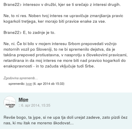
Brane22> interesov v družbi, kjer se ti srečajo z interesi drugih.
Ne, to ni res. Noben tvoj interes ne upravičuje zmanjšanja pravic
kogarkoli tretjega, ker morajo biti pravice enake za vse.
Brane22> E, to zadnje je to.
Ne, ni. Če bi bilo v mojem interesu Srbom prepovedati vožnjo
motornih vozil po Sloveniji, to ne bi spremenilo dejstva, da je
takšna prepoved protiustavna, v nasprotju s človekovimi pravicami,
retardirana in da moj interes ne more biti nad pravico kogarkoli do
enakopravnosti - in to začuda vključuje tudi Srbe.
Zgodovina sprememb…
spremenilo:
jype
(
6. apr 2014 ob 15:33
)
Mipe
::
6. apr 2014, 15:35
Revše bogo, ta jype, si ne upa tja doli urejat zadeve, zato pizdi čez
nas, ki mu itak ne moremo škodovat...