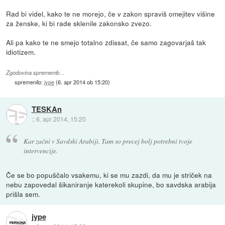
Rad bi videl, kako te ne morejo, če v zakon spraviš omejitev višine
za ženske, ki bi rade sklenile zakonsko zvezo.
Ali pa kako te ne smejo totalno zdissat, če samo zagovarjaš tak
idiotizem.
Zgodovina sprememb…
spremenilo:
jype
(
6. apr 2014 ob 15:20
)
TESKAn
::
6. apr 2014, 15:20
Kar začni v Savdski Arabiji. Tam so precej bolj potrebni tvoje
intervencije.
Če se bo popuščalo vsakemu, ki se mu zazdi, da mu je striček na
nebu zapovedal šikaniranje katerekoli skupine, bo savdska arabija
prišla sem.
jype