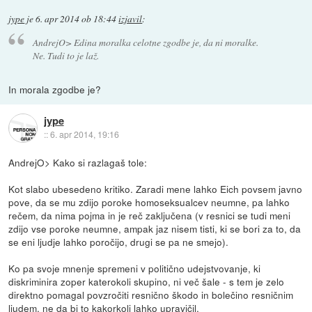
jype
je
6. apr 2014 ob 18:44
izjavil
:
AndrejO> Edina moralka celotne zgodbe je, da ni moralke.
Ne. Tudi to je laž.
In morala zgodbe je?
jype
::
6. apr 2014, 19:16
AndrejO> Kako si razlagaš tole:
Kot slabo ubesedeno kritiko. Zaradi mene lahko Eich povsem javno
pove, da se mu zdijo poroke homoseksualcev neumne, pa lahko
rečem, da nima pojma in je reč zaključena (v resnici se tudi meni
zdijo vse poroke neumne, ampak jaz nisem tisti, ki se bori za to, da
se eni ljudje lahko poročijo, drugi se pa ne smejo).
Ko pa svoje mnenje spremeni v politično udejstvovanje, ki
diskriminira zoper katerokoli skupino, ni več šale - s tem je zelo
direktno pomagal povzročiti resnično škodo in bolečino resničnim
ljudem, ne da bi to kakorkoli lahko upravičil.