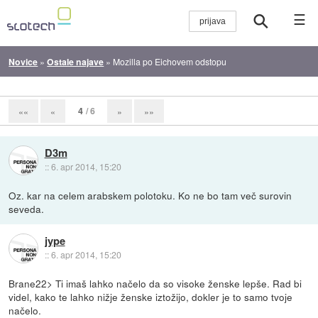
☰
Novice
»
Ostale najave
»
Mozilla po Eichovem odstopu
4
/ 6
««
«
»
»»
D3m
::
6. apr 2014, 15:20
Oz. kar na celem arabskem polotoku. Ko ne bo tam več surovin
seveda.
jype
::
6. apr 2014, 15:20
Brane22> Ti imaš lahko načelo da so visoke ženske lepše. Rad bi
videl, kako te lahko nižje ženske iztožijo, dokler je to samo tvoje
načelo.