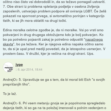
očitno niso čisto vsi dobrodošli in, da so težavo pomagali ustvariti.
7. Obe strani iz problema vpletanja podjetja v osebna življenja
zaposlenih, ustvarjajo problem podpore ali oviranja LGBT. Če želiš
pokazati na spornost prvega, si avtomatično porinjen v kategorijo
tistih, ki se jih mora oblatiti na drugi točki.
Edina moralka celotne zgodbe je, da ni moralke. Vsi po vrsti smo
pokvarjeni in drug drugega obtožujemo kdo je bolj pokvarjen. Ko
bo pa potrebno pojasniti zakaj je potrebno odpustiti "
napačnega
skavta
", bo pa težava. Ker je njegova edina napaka očitno samo
to, da si je upal pred mediji povedati, da je istospolno usmerjen. V
prostem času. V družbi, kjer je večina na drugi strani. Ups.
jype
::
6. apr 2014, 18:44
AndrejO> 5. Upravičuje se ga s tem, da bi moral biti Eich "o svojih
prepričanjih tiho".
To je laž.
AndrejO> 6. Pri vsem metanju gnoja se je popolnoma spregledalo
dejanja tistih, ki so ga na ta položaj imenovali s polnim vedenjem o