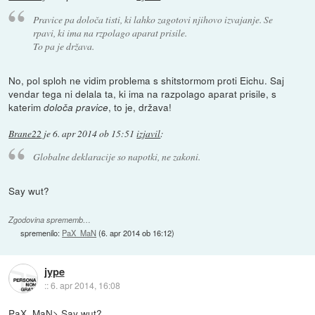
Pravice pa določa tisti, ki lahko zagotovi njihovo izvajanje. Se
rpavi, ki ima na rzpolago aparat prisile.
To pa je država.
No, pol sploh ne vidim problema s shitstormom proti Eichu. Saj
vendar tega ni delala ta, ki ima na razpolago aparat prisile, s
katerim
, to je, država!
določa pravice
Brane22
je
6. apr 2014 ob 15:51
izjavil
:
Globalne deklaracije so napotki, ne zakoni.
Say wut?
Zgodovina sprememb…
spremenilo:
PaX_MaN
(
6. apr 2014 ob 16:12
)
jype
::
6. apr 2014, 16:08
PaX_MaN> Say wut?