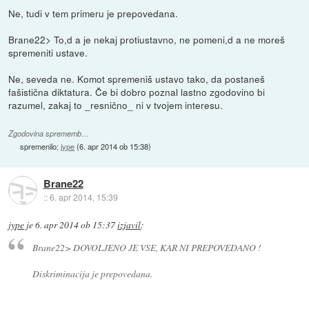
Ne, tudi v tem primeru je prepovedana.
Brane22> To,d a je nekaj protiustavno, ne pomeni,d a ne moreš
spremeniti ustave.
Ne, seveda ne. Komot spremeniš ustavo tako, da postaneš
fašistična diktatura. Če bi dobro poznal lastno zgodovino bi
razumel, zakaj to _resnično_ ni v tvojem interesu.
Zgodovina sprememb…
spremenilo:
jype
(
6. apr 2014 ob 15:38
)
Brane22
::
6. apr 2014, 15:39
jype
je
6. apr 2014 ob 15:37
izjavil
:
Brane22> DOVOLJENO JE VSE, KAR NI PREPOVEDANO !
Diskriminacija je prepovedana.