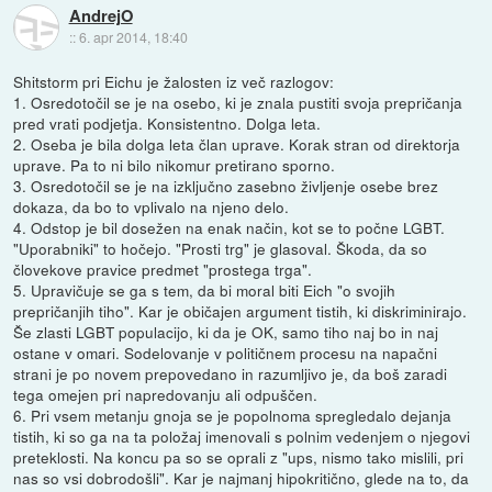
AndrejO
::
6. apr 2014, 18:40
Shitstorm pri Eichu je žalosten iz več razlogov:
1. Osredotočil se je na osebo, ki je znala pustiti svoja prepričanja
pred vrati podjetja. Konsistentno. Dolga leta.
2. Oseba je bila dolga leta član uprave. Korak stran od direktorja
uprave. Pa to ni bilo nikomur pretirano sporno.
3. Osredotočil se je na izključno zasebno življenje osebe brez
dokaza, da bo to vplivalo na njeno delo.
4. Odstop je bil dosežen na enak način, kot se to počne LGBT.
"Uporabniki" to hočejo. "Prosti trg" je glasoval. Škoda, da so
človekove pravice predmet "prostega trga".
5. Upravičuje se ga s tem, da bi moral biti Eich "o svojih
prepričanjih tiho". Kar je običajen argument tistih, ki diskriminirajo.
Še zlasti LGBT populacijo, ki da je OK, samo tiho naj bo in naj
ostane v omari. Sodelovanje v političnem procesu na napačni
strani je po novem prepovedano in razumljivo je, da boš zaradi
tega omejen pri napredovanju ali odpuščen.
6. Pri vsem metanju gnoja se je popolnoma spregledalo dejanja
tistih, ki so ga na ta položaj imenovali s polnim vedenjem o njegovi
preteklosti. Na koncu pa so se oprali z "ups, nismo tako mislili, pri
nas so vsi dobrodošli". Kar je najmanj hipokritično, glede na to, da