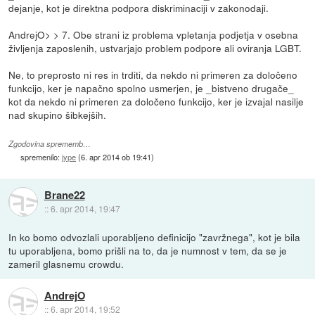
dejanje, kot je direktna podpora diskriminaciji v zakonodaji.
AndrejO> > 7. Obe strani iz problema vpletanja podjetja v osebna
življenja zaposlenih, ustvarjajo problem podpore ali oviranja LGBT.
Ne, to preprosto ni res in trditi, da nekdo ni primeren za določeno
funkcijo, ker je napačno spolno usmerjen, je _bistveno drugače_
kot da nekdo ni primeren za določeno funkcijo, ker je izvajal nasilje
nad skupino šibkejših.
Zgodovina sprememb…
spremenilo:
jype
(
6. apr 2014 ob 19:41
)
Brane22
::
6. apr 2014, 19:47
In ko bomo odvozlali uporabljeno definicijo "zavržnega", kot je bila
tu uporabljena, bomo prišli na to, da je numnost v tem, da se je
zameril glasnemu crowdu.
AndrejO
::
6. apr 2014, 19:52