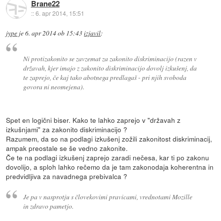
Brane22
::
6. apr 2014, 15:51
jype
je
6. apr 2014 ob 15:43
izjavil
:
Ni protizakonito se zavzemat za zakonito diskriminacijo (razen v
državah, kjer imajo z zakonito diskriminacijo dovolj izkušenj, da
te zaprejo, če kaj tako abotnega predlagaš - pri njih svoboda
govora ni neomejena).
Spet en logični biser. Kako te lahko zaprejo v "državah z
izkušnjami" za zakonito diskriminacijo ?
Razumem, da so na podlagi izkušenj zožili zakonitost diskriminacij,
ampak preostale se še vedno zakonite.
Če te na podlagi izkušenj zaprejo zaradi nečesa, kar ti po zakonu
dovolijo, a sploh lahko rečemo da je tam zakonodaja koherentna in
predvidljiva za navadnega prebivalca ?
Je pa v nasprotju s človekovimi pravicami, vrednotami Mozille
in zdravo pametjo.