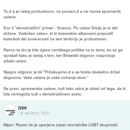
To,d a je nekaj protiustavno, ne pomeni,d a ne moreš spremeniti
ustave.
Evo ti "demokratični" primer - Kosovo. Po ustavi Srbije je to del
države. Vsakršen zakon, ki bi kosovskim albancem prepustil
katerikoli del suverenosti na tem teritoriju je protiustaven.
Ravno te dni je bila izjava nemškega politika na to temo, ko so ga
vprašali kako je sedaj s tem, ker Briselski dogovor nasprotuje
srbski ustavi.
Njegov odgovor je bil "Pričakujemo,d a se boste dosledno držali
dogovora. Vaša ustava je vaša notranja stvar."
Se pravi, sprememba ustave, tudi tako ostra je daleč od tega, da bi
bila nemogoča tudi v demokratičnem svetu.
jype
::
6. apr 2014, 15:37
Mipe> Razen če je uperjena zoper sovražnike LGBT skupnosti.