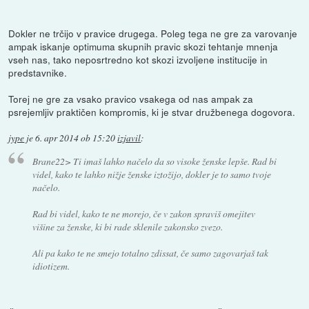
Dokler ne trčijo v pravice drugega. Poleg tega ne gre za varovanje
ampak iskanje optimuma skupnih pravic skozi tehtanje mnenja
vseh nas, tako neposrtredno kot skozi izvoljene institucije in
predstavnike.
Torej ne gre za vsako pravico vsakega od nas ampak za
psrejemljiv praktičen kompromis, ki je stvar družbenega dogovora.
jype
je
6. apr 2014 ob 15:20
izjavil
:
Brane22> Ti imaš lahko načelo da so visoke ženske lepše. Rad bi
videl, kako te lahko nižje ženske iztožijo, dokler je to samo tvoje
načelo.
Rad bi videl, kako te ne morejo, če v zakon spraviš omejitev
višine za ženske, ki bi rade sklenile zakonsko zvezo.
Ali pa kako te ne smejo totalno zdissat, če samo zagovarjaš tak
idiotizem.