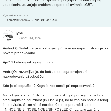
zaposlenih, ustvarjajo problem podpore ali oviranja LGBT.
Zgodovina sprememb…
spremenil:
AndrejO
(
6. apr 2014 ob 19:33
)
jype
::
6. apr 2014, 19:40
AndrejO> Sodelovanje v političnem procesu na napačni strani je po
novem prepovedano
Aja? S katerim zakonom, točno?
AndrejO> razumljivo je, da boš zaradi tega omejen pri
napredovanju ali odpuščen.
Kdo je bil odpuščen? Koga je kdo omejil pri napredovanju?
Nič od naštetega. Politična odgovornost zgolj pomeni, da če boš
storil kapitalno neumnost (in Eich jo je), bo to ves čas hodilo s teboj
in te oviralo. S tem ni nič narobe. Če bi to preprečili, potem
_NIHČE NE BI NOSIL NOBENIH POSLEDIC_ za tako zavržno