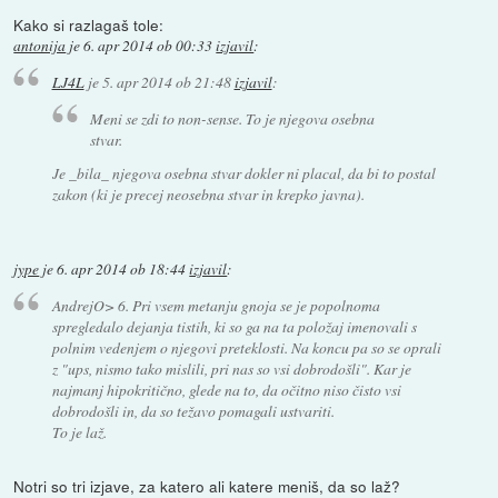
Kako si razlagaš tole:
antonija
je
6. apr 2014 ob 00:33
izjavil
:
LJ4L
je
5. apr 2014 ob 21:48
izjavil
:
Meni se zdi to non-sense. To je njegova osebna
stvar.
Je _bila_ njegova osebna stvar dokler ni placal, da bi to postal
zakon (ki je precej neosebna stvar in krepko javna).
jype
je
6. apr 2014 ob 18:44
izjavil
:
AndrejO> 6. Pri vsem metanju gnoja se je popolnoma
spregledalo dejanja tistih, ki so ga na ta položaj imenovali s
polnim vedenjem o njegovi preteklosti. Na koncu pa so se oprali
z "ups, nismo tako mislili, pri nas so vsi dobrodošli". Kar je
najmanj hipokritično, glede na to, da očitno niso čisto vsi
dobrodošli in, da so težavo pomagali ustvariti.
To je laž.
Notri so tri izjave, za katero ali katere meniš, da so laž?