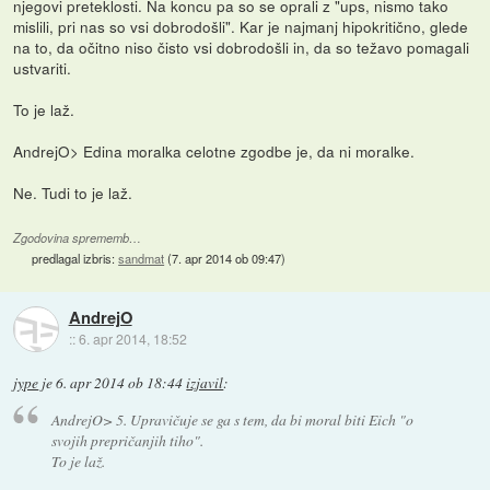
njegovi preteklosti. Na koncu pa so se oprali z "ups, nismo tako
mislili, pri nas so vsi dobrodošli". Kar je najmanj hipokritično, glede
na to, da očitno niso čisto vsi dobrodošli in, da so težavo pomagali
ustvariti.
To je laž.
AndrejO> Edina moralka celotne zgodbe je, da ni moralke.
Ne. Tudi to je laž.
Zgodovina sprememb…
predlagal izbris:
sandmat
(
7. apr 2014 ob 09:47
)
AndrejO
::
6. apr 2014, 18:52
jype
je
6. apr 2014 ob 18:44
izjavil
:
AndrejO> 5. Upravičuje se ga s tem, da bi moral biti Eich "o
svojih prepričanjih tiho".
To je laž.