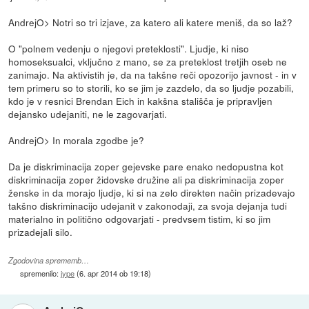
AndrejO> Notri so tri izjave, za katero ali katere meniš, da so laž?
O "polnem vedenju o njegovi preteklosti". Ljudje, ki niso
homoseksualci, vključno z mano, se za preteklost tretjih oseb ne
zanimajo. Na aktivistih je, da na takšne reči opozorijo javnost - in v
tem primeru so to storili, ko se jim je zazdelo, da so ljudje pozabili,
kdo je v resnici Brendan Eich in kakšna stališča je pripravljen
dejansko udejaniti, ne le zagovarjati.
AndrejO> In morala zgodbe je?
Da je diskriminacija zoper gejevske pare enako nedopustna kot
diskriminacija zoper židovske družine ali pa diskriminacija zoper
ženske in da morajo ljudje, ki si na zelo direkten način prizadevajo
takšno diskriminacijo udejanit v zakonodaji, za svoja dejanja tudi
materialno in politično odgovarjati - predvsem tistim, ki so jim
prizadejali silo.
Zgodovina sprememb…
spremenilo:
jype
(
6. apr 2014 ob 19:18
)