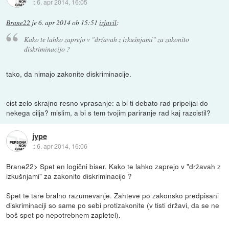
::
6. apr 2014, 16:05
Brane22
je
6. apr 2014 ob 15:51
izjavil
:
Kako te lahko zaprejo v "državah z izkušnjami" za zakonito
diskriminacijo ?
tako, da nimajo zakonite diskriminacije.
cist zelo skrajno resno vprasanje: a bi ti debato rad pripeljal do
nekega cilja? mislim, a bi s tem tvojim pariranje rad kaj razcistil?
jype
::
6. apr 2014, 16:06
Brane22> Spet en logični biser. Kako te lahko zaprejo v "državah z
izkušnjami" za zakonito diskriminacijo ?
Spet te tare bralno razumevanje. Zahteve po zakonsko predpisani
diskriminaciji so same po sebi protizakonite (v tisti državi, da se ne
boš spet po nepotrebnem zapletel).