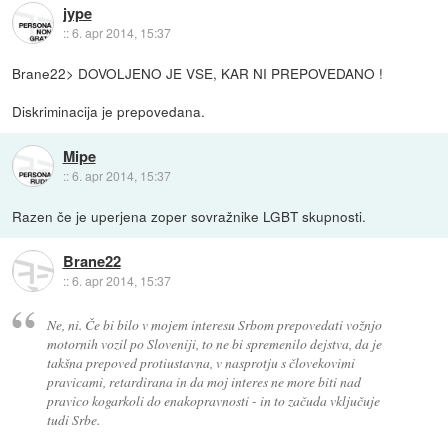
jype
::
6. apr 2014, 15:37
Brane22> DOVOLJENO JE VSE, KAR NI PREPOVEDANO !
Diskriminacija je prepovedana.
Mipe
::
6. apr 2014, 15:37
Razen če je uperjena zoper sovražnike LGBT skupnosti.
Brane22
::
6. apr 2014, 15:37
Ne, ni. Če bi bilo v mojem interesu Srbom prepovedati vožnjo
motornih vozil po Sloveniji, to ne bi spremenilo dejstva, da je
takšna prepoved protiustavna, v nasprotju s človekovimi
pravicami, retardirana in da moj interes ne more biti nad
pravico kogarkoli do enakopravnosti - in to začuda vključuje
tudi Srbe.