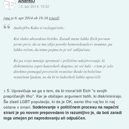
AndrejO
::
6. apr 2014, 19:32
jype
je
6. apr 2014 ob 19:16
izjavil
:
AndrejO> Kako si razlagaš tole:
Kot slabo ubesedeno kritiko. Zaradi mene lahko Eich povsem
javno pove, da se mu zdijo poroke homoseksualcev neumne, pa
lahko rečem, da nima pojma in je reč zaključena.
Ko pa svoje mnenje spremeni v politično udejstvovanje, ki
diskriminira zoper katerokoli skupino, ni več šale - s tem je zelo
direktno pomagal povzročiti resnično škodo in bolečino
resničnim ljudem, ne da bi to kakorkoli lahko upravičil.
> 5. Upravičuje se ga s tem, da bi moral biti Eich "o svojih
prepričanjih tiho". Kar je običajen argument tistih, ki diskriminirajo.
Še zlasti LGBT populacijo, ki da je OK, samo tiho naj bo in naj
ostane v omari.
Sodelovanje v političnem procesu na napačni
strani je po novem prepovedano in razumljivo je, da boš zaradi
tega omejen pri napredovanju ali odpuščen.