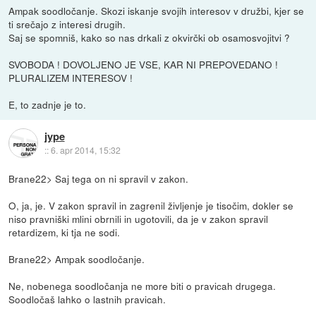
Ampak soodločanje. Skozi iskanje svojih interesov v družbi, kjer se
ti srečajo z interesi drugih.
Saj se spomniš, kako so nas drkali z okvirčki ob osamosvojitvi ?
SVOBODA ! DOVOLJENO JE VSE, KAR NI PREPOVEDANO !
PLURALIZEM INTERESOV !
E, to zadnje je to.
jype
::
6. apr 2014, 15:32
Brane22> Saj tega on ni spravil v zakon.
O, ja, je. V zakon spravil in zagrenil življenje je tisočim, dokler se
niso pravniški mlini obrnili in ugotovili, da je v zakon spravil
retardizem, ki tja ne sodi.
Brane22> Ampak soodločanje.
Ne, nobenega soodločanja ne more biti o pravicah drugega.
Soodločaš lahko o lastnih pravicah.