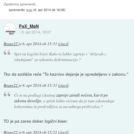
Zgodovina sprememb…
spremenilo:
jype
(
6. apr 2014 ob 16:06
)
PaX_MaN
::
6. apr 2014, 16:07
Brane22
je
6. apr 2014 ob 15:51
izjavil
:
Spet en logični biser. Kako te lahko zaprejo v "državah z
izkušnjami" za zakonito diskriminacijo ?
Tko da sodišče reče "To kaznivo dejanje je opredeljeno v zakonu."
Brane22
je
6. apr 2014 ob 15:51
izjavil
:
Če te na podlagi izkušenj
zaprejo zaradi nečesa, kar ti po
zakonu dovolijo
, a sploh lahko rečemo da je tam zakonodaja
koherentna in predvidljiva za navadnega prebivalca ?
TO je pa zares dober
.
logični biser
Brane22
je
6. apr 2014 ob 15:51
izjavil
: