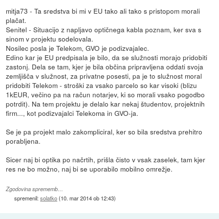
mitja73 - Ta sredstva bi mi v EU tako ali tako s pristopom morali
plačat.
Senitel - Situacijo z napljavo optičnega kabla poznam, ker sva s
sinom v projektu sodelovala.
Nosilec posla je Telekom, GVO je podizvajalec.
Edino kar je EU predpisala je bilo, da se služnosti morajo pridobiti
zastonj. Dela se tam, kjer je bila občina pripravljena oddati svoja
zemljišča v služnost, za privatne posesti, pa je to služnost moral
pridobiti Telekom - stroški za vsako parcelo so kar visoki (blizu
1kEUR, večino pa na račun notarjev, ki so morali vsako pogodbo
potrdit). Na tem projektu je delalo kar nekaj študentov, projektnih
firm..., kot podizvajalci Telekoma in GVO-ja.
Se je pa projekt malo zakompliciral, ker so bila sredstva prehitro
porabljena.
Sicer naj bi optika po načrtih, prišla čisto v vsak zaselek, tam kjer
res ne bo možno, naj bi se uporabilo mobilno omrežje.
Zgodovina sprememb…
spremenil:
solatko
(
10. mar 2014 ob 12:43
)