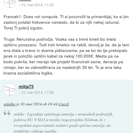
::
10. mar 2014, 11:05
Francek1: Does not compute. TI si povzročil ta primankljaj, ko si jim
zastonj potalal frekvence namesto, da bi za njih nekaj računal.
Torej TI pokrij izgubo.
Truga: Neruralna področja. Vsaka vas s tremi kmeti bo imela
optično povezavo. Tudi treh kmetov ne rabiš, dovolj je že, da je tam
ena štala s kravo in dvema piščancema, pa se bo do tja prekopalo
jarek in položilo optični kabel za nekaj 100.000€. Mesta pa ne
bodo pokrita, ker morajo tak projekt financirati sama, denarja pa
nimajo, ker so zakreditirana za naslednjih 30 let. To je ena taka
krasna socialistična logika.
mitja73
::
10. mar 2014, 11:05
solatko
je
10. mar 2014 ob 10:44
izjavil
:
nekikr - Izgradnjo optičnega omrežja v neruralnih področjih,
pokriva EU. V SLO je nosilec tega projekta Telekom, ki z
evropskimi nepovratnimi sredstvi gradi optično omrežje, do
praktično vsakega zaselka.