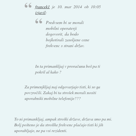
francek1
je
10. mar 2014 ob 10:05
izjavil
:
Predvsem bi se morali
mobilni operaterji
dogovorit, da bodo
bojkotirali zasoljene cene
frekvenc s strani držav.
In ta primankljaj v proračunu boš pa ti
pokril al kako ?
Za primenjkljaj naj odgovarjajo tisti, ki so ga
povzročili. Zakaj bi ta strošek morali nositi
uporabniki mobilne telefonije???
To ni primankljaj, ampak stroški države, država smo pa mi.
Bolj pošteno je da strošlke frekvenc plačajo tisti ki jih
uporabljajo, ne pa vsi rezidenti.