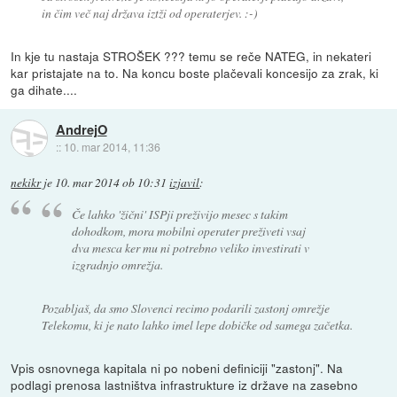
in čim več naj država iztži od operaterjev. :-)
In kje tu nastaja STROŠEK ??? temu se reče NATEG, in nekateri
kar pristajate na to. Na koncu boste plačevali koncesijo za zrak, ki
ga dihate....
AndrejO
::
10. mar 2014, 11:36
nekikr
je
10. mar 2014 ob 10:31
izjavil
:
Če lahko 'žični' ISPji preživijo mesec s takim
dohodkom, mora mobilni operater preživeti vsaj
dva mesca ker mu ni potrebno veliko investirati v
izgradnjo omrežja.
Pozabljaš, da smo Slovenci recimo podarili zastonj omrežje
Telekomu, ki je nato lahko imel lepe dobičke od samega začetka.
Vpis osnovnega kapitala ni po nobeni definiciji "zastonj". Na
podlagi prenosa lastništva infrastrukture iz države na zasebno