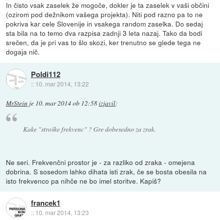
In čisto vsak zaselek že mogoče, dokler je ta zaselek v vaši občini
(ozirom pod dežnikom vašega projekta). Niti pod razno pa to ne
pokriva kar cele Slovenije in vsakega random zaselka. Do sedaj
sta bila na to temo dva razpisa zadnji 3 leta nazaj. Tako da bodi
srečen, da je pri vas to šlo skozi, ker trenutno se glede tega ne
dogaja nič.
Poldi112
::
10. mar 2014, 13:22
MrStein
je
10. mar 2014 ob 12:58
izjavil
:
Kake "stroške frekvenc" ? Gre dobesedno za zrak.
Ne seri. Frekvenčni prostor je - za razliko od zraka - omejena
dobrina. S sosedom lahko dihata isti zrak, če se bosta obesila na
isto frekvenco pa nihče ne bo imel storitve. Kapiš?
francek1
::
10. mar 2014, 13:23