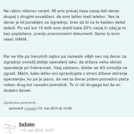
Ne rabim ničemur verjeti. Mi smo precej časa nazaj dali denar,
skupaj z drugimi sovaščani, da smo lahko imeli telefon. Ves ta
denar je bil porabljen za izgradnjo, brez da bi za to kakšen delež
doboli. Po več kot 10 letih smo dobili kake 20% nazaj in zdaj je to
kao poplačano, pravijo pravnomočni dokumenti. Samo to bom
rekel: HAHA.
Kar se tiče pa trenutnih cajtov pa namesto višjih cen naj denar za
izgradnjo omrežij dobijo operaterji tako, da država neha obirati
operaterje pri frekvencah. Vsaj začasno, dokler se 4G omrežja ne
zgradi. Mislm, kako lahko eni opravičujete z strani države obiranje
operaterjev, ko pa je jasno, da ves ta denar potem posredno plača
noben drug kot navadni potrošnik. To ni nič drugega kot še en
dodatni davek.
Zgodovina sprememb…
spremenil:
Lonsarg
(
10. mar 2014 ob 12:06
)
SaXsIm
::
10. mar 2014, 12:07