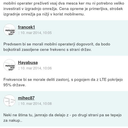
mobilni operater preživeti vsaj dva mesca ker mu ni potrebno veliko
investirati v izgradnjo omrežja. Cena opreme je primerljiva, strošek
izgradnje omrežja pa nižji v korist mobilnemu.
francek1
::
10. mar 2014, 10:05
Predvsem bi se morali mobilni operaterji dogovorit, da bodo
bojkotirali zasoljene cene frekvenc s strani držav.
Hayabusa
::
10. mar 2014, 10:06
Frekvence bi se morale deliti zastonj, s pogojem da z LTE pokrijejo
95% države.
mihec87
::
10. mar 2014, 10:08
Neki ne štima tu, jamrajo da delajo z - po drugi strani pa se tepejo
za nakup..