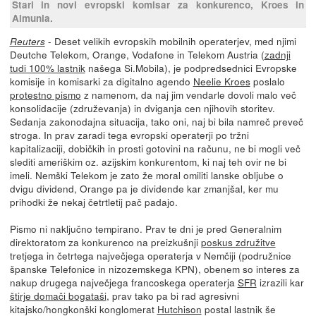
Stari in novi evropski komisar za konkurenco, Kroes in
Almunia.
- Deset velikih evropskih mobilnih operaterjev, med njimi
Reuters
Deutche Telekom, Orange, Vodafone in Telekom Austria (
zadnji
tudi 100% lastnik
našega Si.Mobila), je podpredsednici Evropske
komisije in komisarki za digitalno agendo
Neelie Kroes
poslalo
protestno pismo
z namenom, da naj jim vendarle dovoli malo več
konsolidacije (združevanja) in dviganja cen njihovih storitev.
Sedanja zakonodajna situacija, tako oni, naj bi bila namreč preveč
stroga. In prav zaradi tega evropski operaterji po tržni
kapitalizaciji, dobičkih in prosti gotovini na računu, ne bi mogli več
slediti ameriškim oz. azijskim konkurentom, ki naj teh ovir ne bi
imeli. Nemški Telekom je zato že moral omiliti lanske obljube o
dvigu dividend, Orange pa je dividende kar zmanjšal, ker mu
prihodki že nekaj četrtletij pač padajo.
Pismo ni naključno tempirano. Prav te dni je pred Generalnim
direktoratom za konkurenco na preizkušnji
poskus združitve
tretjega in četrtega največjega operaterja v Nemčiji (podružnice
španske Telefonice in nizozemskega KPN), obenem so interes za
nakup drugega največjega francoskega operaterja
SFR
izrazili kar
štirje domači bogataši
, prav tako pa bi rad agresivni
kitajsko/hongkonški konglomerat
Hutchison
postal lastnik še