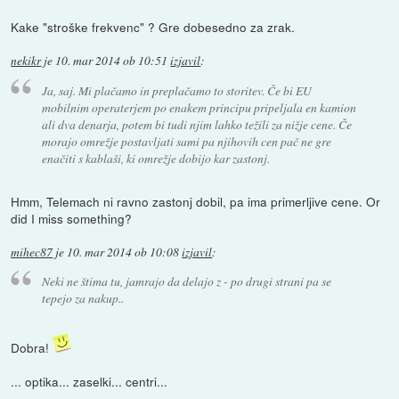
Kake "stroške frekvenc" ? Gre dobesedno za zrak.
nekikr
je
10. mar 2014 ob 10:51
izjavil
:
Ja, saj. Mi plačamo in preplačamo to storitev. Če bi EU
mobilnim operaterjem po enakem principu pripeljala en kamion
ali dva denarja, potem bi tudi njim lahko težili za nižje cene. Če
morajo omrežje postavljati sami pa njihovih cen pač ne gre
enačiti s kablaši, ki omrežje dobijo kar zastonj.
Hmm, Telemach ni ravno zastonj dobil, pa ima primerljive cene. Or
did I miss something?
mihec87
je
10. mar 2014 ob 10:08
izjavil
:
Neki ne štima tu, jamrajo da delajo z - po drugi strani pa se
tepejo za nakup..
Dobra!
... optika... zaselki... centri...