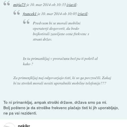
mitja73
je
10. mar 2014 ob 10:33
izjavil
:
francek1
je
10. mar 2014 ob 10:05
izjavil
:
Predvsem bi se morali mobilni
operaterji dogovorit, da bodo
bojkotirali zasoljene cene frekvenc s
strani držav.
In ta primankljaj v proračunu boš pa ti pokril al
kako ?
Za primenjkljaj naj odgovarjajo tisti, ki so ga povzročili. Zakaj
bi ta strošek morali nositi uporabniki mobilne telefonije???
To ni primankljaj, ampak stroški države, država smo pa mi.
Bolj pošteno je da strošlke frekvenc plačajo tisti ki jih uporabljajo,
ne pa vsi rezidenti.
nekikr