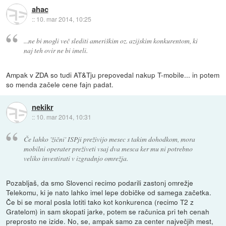
ahac
::
10. mar 2014, 10:25
...ne bi mogli več slediti ameriškim oz. azijskim konkurentom, ki
naj teh ovir ne bi imeli.
Ampak v ZDA so tudi AT&Tju prepovedal nakup T-mobile... in potem
so menda začele cene fajn padat.
nekikr
::
10. mar 2014, 10:31
Če lahko 'žični' ISPji preživijo mesec s takim dohodkom, mora
mobilni operater preživeti vsaj dva mesca ker mu ni potrebno
veliko investirati v izgradnjo omrežja.
Pozabljaš, da smo Slovenci recimo podarili zastonj omrežje
Telekomu, ki je nato lahko imel lepe dobičke od samega začetka.
Če bi se moral posla lotiti tako kot konkurenca (recimo T2 z
Gratelom) in sam skopati jarke, potem se računica pri teh cenah
preprosto ne izide. No, se, ampak samo za center največjih mest,