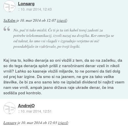
Lonsarg
::
10. mar 2014, 12:43
SaXsIm
je
10. mar 2014 ob 12:07
izjavil
:
No, pač ti tako misliš. Če ti je ta isti kabel torej zadosti za
potrebe telekomunikacij, izvoli nazaj na dvojčka. Ker omrežja se
od takrat, ko smo vsi vlagali v izgradnjo verjetno ni nič
posodabljalo in vzdrževalo, po tvoji logiki.
Kaj ima to, koliko denarja so oni vložili z tem, da so na začetku, da
so do tega denarja sploh prišli z naročninami denar vzeli in nikoli
vrnili? Lahko so kasneje vložili miljarde, to ne pomeni da tisti dolg
od prej kar izgine. Da smo si na jasnem, ne gre za tako velike
številke, če bi za eno samo leto ne izplačali dividend bi najbrž vsem
nam vse vrnili, ampak jasno država raje ukrade denar, če ima
sodišča pod kontrolo.
AndrejO
::
10. mar 2014, 12:51
Lonsarg
je
10. mar 2014 ob 12:03
izjavil
: