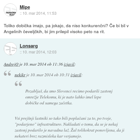
Mipe
::
10. mar 2014, 11:53
Toliko dobička imajo, pa jokajo, da niso konkurenčni? Če bi bil v
Angelinih čeveljčkih, bi jim prilepil visoko peto na rit.
Lonsarg
::
10. mar 2014, 12:03
AndrejO
je
10. mar 2014 ob 11:36
izjavil
:
nekikr
je
10. mar 2014 ob 10:31
izjavil
:
Pozabljaš, da smo Slovenci recimo podarili zastonj
omrežje Telekomu, ki je nato lahko imel lepe
dobičke od samega začetka.
Vsi prejšnji lastniki so tako bili poplačani za to, po tvoje,
"podarjeno" infrastrukturo. Nakladati o temu, da se je nekaj
zastonj podarilo je navadna laž. Žal tolikokrat ponovljena, da ji
nekateri brez razmisleka kar verjamejo.