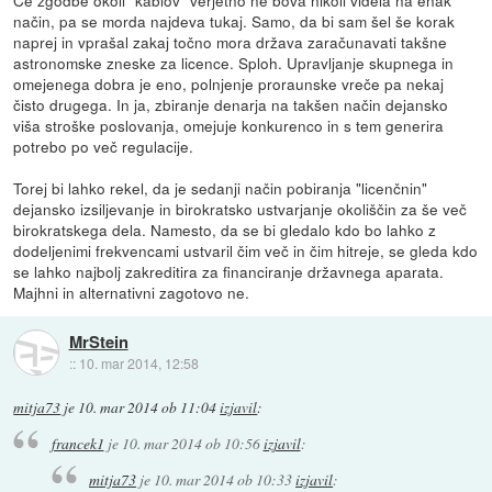
način, pa se morda najdeva tukaj. Samo, da bi sam šel še korak
naprej in vprašal zakaj točno mora država zaračunavati takšne
astronomske zneske za licence. Sploh. Upravljanje skupnega in
omejenega dobra je eno, polnjenje proraunske vreče pa nekaj
čisto drugega. In ja, zbiranje denarja na takšen način dejansko
viša stroške poslovanja, omejuje konkurenco in s tem generira
potrebo po več regulacije.
Torej bi lahko rekel, da je sedanji način pobiranja "licenčnin"
dejansko izsiljevanje in birokratsko ustvarjanje okoliščin za še več
birokratskega dela. Namesto, da se bi gledalo kdo bo lahko z
dodeljenimi frekvencami ustvaril čim več in čim hitreje, se gleda kdo
se lahko najbolj zakreditira za financiranje državnega aparata.
Majhni in alternativni zagotovo ne.
MrStein
::
10. mar 2014, 12:58
mitja73
je
10. mar 2014 ob 11:04
izjavil
:
francek1
je
10. mar 2014 ob 10:56
izjavil
:
mitja73
je
10. mar 2014 ob 10:33
izjavil
: