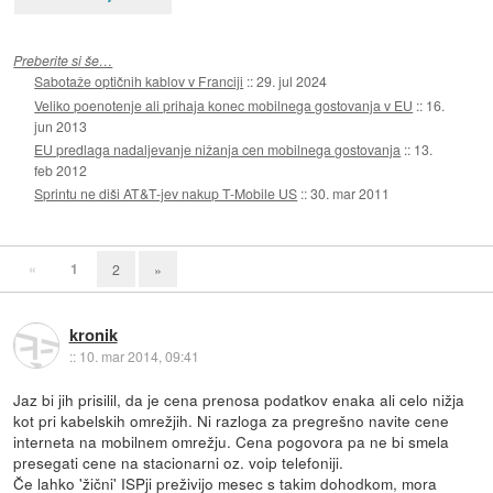
Preberite si še…
Sabotaže optičnih kablov v Franciji
::
29. jul 2024
Veliko poenotenje ali prihaja konec mobilnega gostovanja v EU
::
16.
jun 2013
EU predlaga nadaljevanje nižanja cen mobilnega gostovanja
::
13.
feb 2012
Sprintu ne diši AT&T-jev nakup T-Mobile US
::
30. mar 2011
«
1
2
»
kronik
::
10. mar 2014, 09:41
Jaz bi jih prisilil, da je cena prenosa podatkov enaka ali celo nižja
kot pri kabelskih omrežjih. Ni razloga za pregrešno navite cene
interneta na mobilnem omrežju. Cena pogovora pa ne bi smela
presegati cene na stacionarni oz. voip telefoniji.
Če lahko 'žični' ISPji preživijo mesec s takim dohodkom, mora