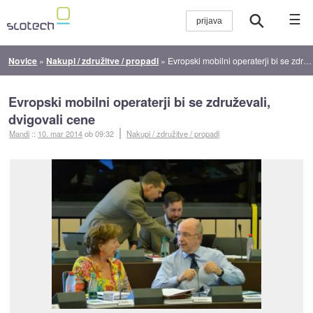
☰
Novice
»
Nakupi / združitve / propadi
»
Evropski mobilni operaterji bi se združevali, dvigovali cene
Evropski mobilni operaterji bi se združevali,
dvigovali cene
Mandi
::
10. mar 2014
ob 09:32
Nakupi / združitve / propadi