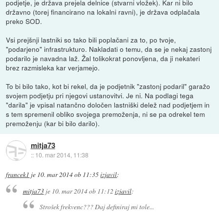
podjetje, je država prejela delnice (stvarni vložek). Kar ni bilo
državno (torej financirano na lokalni ravni), je država odplačala
preko SOD.
Vsi prejšnji lastniki so tako bili poplačani za to, po tvoje,
"podarjeno" infrastrukturo. Nakladati o temu, da se je nekaj zastonj
podarilo je navadna laž. Žal tolikokrat ponovljena, da ji nekateri
brez razmisleka kar verjamejo.
To bi bilo tako, kot bi rekel, da je podjetnik "zastonj podaril" garažo
svojem podjetju pri njegovi ustanovitvi. Je ni. Na podlagi tega
"darila" je vpisal natančno določen lastniški delež nad podjetjem in
s tem spremenil obliko svojega premoženja, ni se pa odrekel tem
premoženju (kar bi bilo darilo).
mitja73
::
10. mar 2014, 11:38
francek1
je
10. mar 2014 ob 11:35
izjavil
:
mitja73
je
10. mar 2014 ob 11:12
izjavil
:
Strošek frekvenc??? Daj definiraj mi tole...