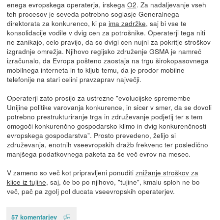
enega evropskega operaterja, irskega
O2
. Za nadaljevanje vseh
teh procesov je seveda potrebno soglasje Generalnega
direktorata za konkurenco, ki pa
ima zadržke
, saj bi vse te
konsolidacije vodile v dvig cen za potrošnike. Operaterji tega niti
ne zanikajo, celo pravijo, da so dvigi cen nujni za pokritje stroškov
izgradnje omrežja. Njihovo regijsko združenje GSMA je namreč
izračunalo, da Evropa pošteno zaostaja na trgu širokopasovnega
mobilnega interneta in to kljub temu, da je prodor mobilne
telefonije na stari celini pravzaprav največji.
Operaterji zato prosijo za ustrezne "evolucijske spremembe
Unijine politike varovanja konkurence, in sicer v smer, da se dovoli
potrebno prestrukturiranje trga in združevanje podjetij ter s tem
omogoči konkurenčno gospodarsko klimo in dvig konkurenčnosti
evropskega gospodarstva". Prosto prevedeno, želijo si
združevanja, enotnih vseevropskih dražb frekvenc ter posledično
manjšega podatkovnega paketa za še več evrov na mesec.
V zameno so več kot pripravljeni ponuditi
znižanje stroškov za
klice iz tujine
, saj, če bo po njihovo, "tujine", kmalu sploh ne bo
več, pač pa zgolj pol ducata vseevropskih operaterjev.
57 komentarjev