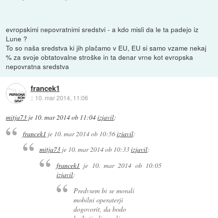
evropskimi nepovratnimi sredstvi - a kdo misli da le ta padejo iz
Lune ?
To so naša sredstva ki jih plačamo v EU, EU si samo vzame nekaj
% za svoje obtatovalne stroške in ta denar vrne kot evropska
nepovratna sredstva
francek1
::
10. mar 2014, 11:06
mitja73
je
10. mar 2014 ob 11:04
izjavil
:
francek1
je
10. mar 2014 ob 10:56
izjavil
:
mitja73
je
10. mar 2014 ob 10:33
izjavil
:
francek1
je
10. mar 2014 ob 10:05
izjavil
:
Predvsem bi se morali
mobilni operaterji
dogovorit, da bodo