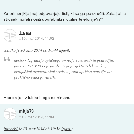
Za primenjkljaj naj odgovarjajo tisti, ki so ga povzročili. Zakaj bi ta
strošek morali nositi uporabniki mobilne telefonije???
Truga
::
10. mar 2014, 11:02
solatko
je
10. mar 2014 ob 10:44
izjavil
:
nekikr - Izgradnjo optičnega omrežja v neruralnih področjih,
pokriva EU. V SLO je nosilec tega projekta Telekom, ki z
evropskimi nepovratnimi sredstvi gradi optično omrežje, do
praktično vsakega zaselka.
Hec da jaz v lublani tega se nimam.
mitja73
::
10. mar 2014, 11:04
francek1
je
10. mar 2014 ob 10:56
izjavil
: