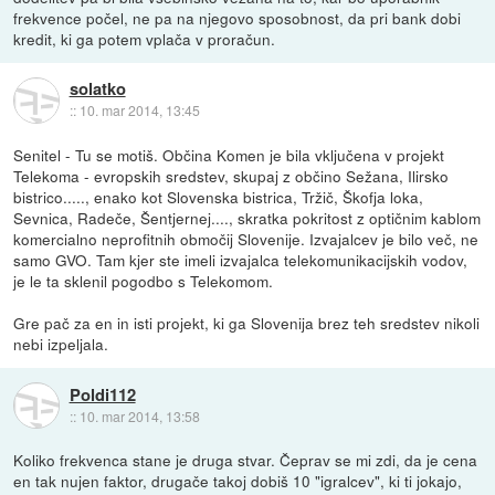
frekvence počel, ne pa na njegovo sposobnost, da pri bank dobi
kredit, ki ga potem vplača v proračun.
solatko
::
10. mar 2014, 13:45
Senitel - Tu se motiš. Občina Komen je bila vključena v projekt
Telekoma - evropskih sredstev, skupaj z občino Sežana, Ilirsko
bistrico....., enako kot Slovenska bistrica, Tržič, Škofja loka,
Sevnica, Radeče, Šentjernej...., skratka pokritost z optičnim kablom
komercialno neprofitnih območij Slovenije. Izvajalcev je bilo več, ne
samo GVO. Tam kjer ste imeli izvajalca telekomunikacijskih vodov,
je le ta sklenil pogodbo s Telekomom.
Gre pač za en in isti projekt, ki ga Slovenija brez teh sredstev nikoli
nebi izpeljala.
Poldi112
::
10. mar 2014, 13:58
Koliko frekvenca stane je druga stvar. Čeprav se mi zdi, da je cena
en tak nujen faktor, drugače takoj dobiš 10 "igralcev", ki ti jokajo,