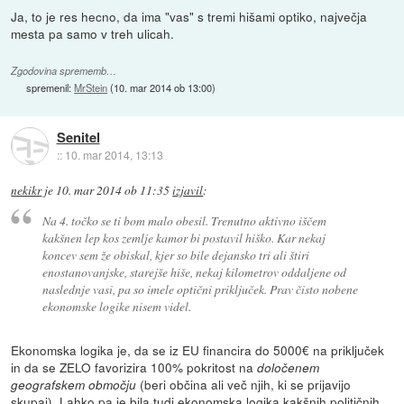
Ja, to je res hecno, da ima "vas" s tremi hišami optiko, največja
mesta pa samo v treh ulicah.
Zgodovina sprememb…
spremenil:
MrStein
(
10. mar 2014 ob 13:00
)
Senitel
::
10. mar 2014, 13:13
nekikr
je
10. mar 2014 ob 11:35
izjavil
:
Na 4. točko se ti bom malo obesil. Trenutno aktivno iščem
kakšnen lep kos zemlje kamor bi postavil hiško. Kar nekaj
koncev sem že obiskal, kjer so bile dejansko tri ali štiri
enostanovanjske, starejše hiše, nekaj kilometrov oddaljene od
naslednje vasi, pa so imele optični priključek. Prav čisto nobene
ekonomske logike nisem videl.
Ekonomska logika je, da se iz EU financira do 5000€ na priključek
in da se ZELO favorizira 100% pokritost na
določenem
(beri občina ali več njih, ki se prijavijo
geografskem območju
skupaj). Lahko pa je bila tudi ekonomska logika kakšnih političnih