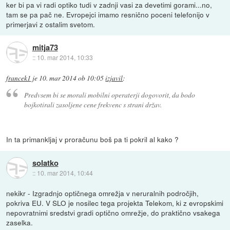
ker bi pa vi radi optiko tudi v zadnji vasi za devetimi gorami...no,
tam se pa pač ne. Evropejci imamo resnično poceni telefonijo v
primerjavi z ostalim svetom.
mitja73
::
10. mar 2014, 10:33
francek1
je
10. mar 2014 ob 10:05
izjavil
:
Predvsem bi se morali mobilni operaterji dogovorit, da bodo
bojkotirali zasoljene cene frekvenc s strani držav.
In ta primankljaj v proračunu boš pa ti pokril al kako ?
solatko
::
10. mar 2014, 10:44
nekikr - Izgradnjo optičnega omrežja v neruralnih področjih,
pokriva EU. V SLO je nosilec tega projekta Telekom, ki z evropskimi
nepovratnimi sredstvi gradi optično omrežje, do praktično vsakega
zaselka.