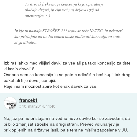
Ja strošek frekvenc je koncesija ki jo operaterji
plačajo državi, in čim več naj država iztži od
operaterjev. :-)
In kje tu nastaja STROŠEK ??? temu se reče NATEG, in nekateri
kar pristajate na to. Na koncu boste plačevali koncesijo za zrak,
ki ga dihate....
Izbiraš lahko med višjimi davki za vse ali pa tako koncesijo za tiste
ki imajo dovolj €.
Osebno sem za koncesijo in se potem odločiš a boš kupil tak drag
paket ali ti je dovolj cenejši.
Raje imam možnost zbire kot enak davek za vse.
francek1
::
10. mar 2014, 11:40
No, jaz pa ne pristajam na vedno nove davke ker se zavedam, da
bi bilo zmanjšat stroške na drugi strani. Preveč voluharjev je
priklopljenih na državne jasli, pa s tem ne mislim zaposlene v JU.