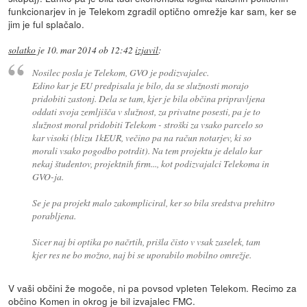
funkcionarjev in je Telekom zgradil optično omrežje kar sam, ker se
jim je ful splačalo.
solatko
je
10. mar 2014 ob 12:42
izjavil
:
Nosilec posla je Telekom, GVO je podizvajalec.
Edino kar je EU predpisala je bilo, da se služnosti morajo
pridobiti zastonj. Dela se tam, kjer je bila občina pripravljena
oddati svoja zemljišča v služnost, za privatne posesti, pa je to
služnost moral pridobiti Telekom - stroški za vsako parcelo so
kar visoki (blizu 1kEUR, večino pa na račun notarjev, ki so
morali vsako pogodbo potrdit). Na tem projektu je delalo kar
nekaj študentov, projektnih firm..., kot podizvajalci Telekoma in
GVO-ja.
Se je pa projekt malo zakompliciral, ker so bila sredstva prehitro
porabljena.
Sicer naj bi optika po načrtih, prišla čisto v vsak zaselek, tam
kjer res ne bo možno, naj bi se uporabilo mobilno omrežje.
V vaši občini že mogoče, ni pa povsod vpleten Telekom. Recimo za
občino Komen in okrog je bil izvajalec FMC.