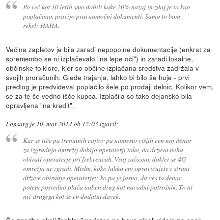
Po več kot 10 letih smo dobili kake 20% nazaj in zdaj je to kao
poplačano, pravijo pravnomočni dokumenti. Samo to bom
rekel: HAHA.
Večina zapletov je bila zaradi nepopolne dokumentacije (enkrat za
spremembo se ni izplačevalo "na lepe oči") in zaradi lokalne,
občinske folklore, kjer so občine izplačana sredstva zadržala v
svojih proračunih. Glede trajanja, lahko bi bilo še huje - prvi
predlog je predvideval poplačilo šele po prodaji delnic. Kolikor vem,
se za te še vedno išče kupca. Izplačila so tako dejansko bila
opravljena "na kredit".
Lonsarg
je
10. mar 2014 ob 12:03
izjavil
:
Kar se tiče pa trenutnih cajtov pa namesto višjih cen naj denar
za izgradnjo omrežij dobijo operaterji tako, da država neha
obirati operaterje pri frekvencah. Vsaj začasno, dokler se 4G
omrežja ne zgradi. Mislm, kako lahko eni opravičujete z strani
države obiranje operaterjev, ko pa je jasno, da ves ta denar
potem posredno plača noben drug kot navadni potrošnik. To ni
nič drugega kot še en dodatni davek.
Če zgodbe okoli "kablov" verjetno ne bova nikoli videla na enak