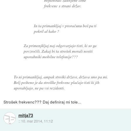
bojkotirali zasoljene cene
frekvenc s strani držav.
In ta primankljaj v proračunu boš pa ti
pokril al kako ?
Za primenjkljaj naj odgovarjajo tisti, ki so ga
povzročili. Zakaj bi ta strošek morali nositi
uporabniki mobilne telefonije???
To ni primankljaj, ampak stroški države, država smo pa mi.
Bolj pošteno je da strošlke frekvenc plačajo tisti ki jih
uporabljajo, ne pa vsi rezidenti.
Strošek frekvenc??? Daj definiraj mi tole...
mitja73
::
10. mar 2014, 11:12