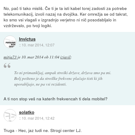
No, pač ti tako misliš. Če ti je ta isti kabel torej zadosti za potrebe
telekomunikacij, izvoli nazaj na dvojčka. Ker omrežja se od takrat,
ko smo vsi vlagali v izgradnjo verjetno ni nič posodabljalo in
vzdrževalo, po tvoji logiki.
Invictus
::
10. mar 2014, 12:07
mitja73
je
10. mar 2014 ob 11:04
izjavil
:
To ni primankljaj, ampak stroški države, država smo pa mi.
Bolj pošteno je da strošlke frekvenc plačajo tisti ki jih
uporabljajo, ne pa vsi rezidenti.
A ti non stop veš na katerih frekvencah ti dela mobitel?
solatko
::
10. mar 2014, 12:42
Truga - Hec, jaz tudi ne. Strogi center LJ.