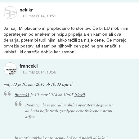
nekikr
::
10. mar 2014, 10:51
Ja, saj. Mi plačamo in preplačamo to storitev. Če bi EU mobilnim
operaterjem po enakem principu pripeljala en kamion ali dva
denarja, potem bi tudi njim lahko težili za nižje cene. Če morajo
omrežje postavljati sami pa njihovih cen pač ne gre enačiti s
kablaši, ki omrežje dobijo kar zastonj.
francek1
::
10. mar 2014, 10:56
mitja73
je
10. mar 2014 ob 10:33
izjavil
:
francek1
je
10. mar 2014 ob 10:05
izjavil
:
Predvsem bi se morali mobilni operaterji dogovorit,
da bodo bojkotirali zasoljene cene frekvenc s strani
držav.
In ta primankljaj v proračunu boš pa ti pokril al kako ?