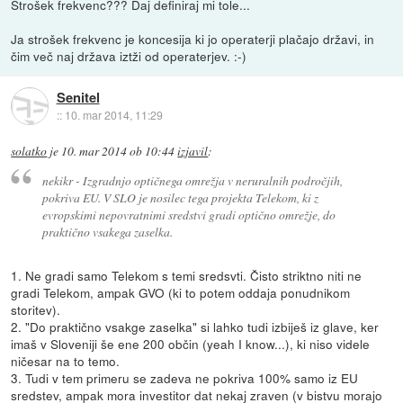
Strošek frekvenc??? Daj definiraj mi tole...
Ja strošek frekvenc je koncesija ki jo operaterji plačajo državi, in
čim več naj država iztži od operaterjev. :-)
Senitel
::
10. mar 2014, 11:29
solatko
je
10. mar 2014 ob 10:44
izjavil
:
nekikr - Izgradnjo optičnega omrežja v neruralnih področjih,
pokriva EU. V SLO je nosilec tega projekta Telekom, ki z
evropskimi nepovratnimi sredstvi gradi optično omrežje, do
praktično vsakega zaselka.
1. Ne gradi samo Telekom s temi sredsvti. Čisto striktno niti ne
gradi Telekom, ampak GVO (ki to potem oddaja ponudnikom
storitev).
2. "Do praktično vsakge zaselka" si lahko tudi izbiješ iz glave, ker
imaš v Sloveniji še ene 200 občin (yeah I know...), ki niso videle
ničesar na to temo.
3. Tudi v tem primeru se zadeva ne pokriva 100% samo iz EU
sredstev, ampak mora investitor dat nekaj zraven (v bistvu morajo