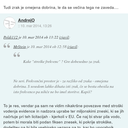
Tudi zrak je omejena dobrina, le da se večina tega ne zaveda....
AndrejO
::
10. mar 2014, 13:26
Poldi112
je
10. mar 2014 ob 13:22
izjavil
:
MrStein
je
10. mar 2014 ob 12:58
izjavil
:
Kake "stroške frekvenc" ? Gre dobesedno za zrak.
Ne seri. Frekvenčni prostor je - za razliko od zraka - omejena
dobrina. S sosedom lahko dihata isti zrak, če se bosta obesila na
isto frekvenco pa nihče ne bo imel storitve. Kapiš?
To je res, vendar pa sam ne vidim nikakršne povezave med stroški
vodenja evidence in nadzora uprabe ter miljonskimi zneski, ki se jih
načrtuje pri teh licitacijah - kjerkoli v EU. Če naj bi stvar pila vodo,
potem bi morala biti podan fiksen znesek, ki pokrije strokške,
dodelitev pa bi bila vsebinsko vezana na to, kar bo uporabnik