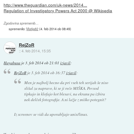
http://www.theguardian.com/uk-news/2014...
Regulation of Investigatory Powers Act 2000 @ Wikipedia
Zgodovina sprememb…
spremenilo:
Matija82
(
4. feb 2014 ob 08:49
)
RejZoR
::
4. feb 2014, 15:35
Hayabusa
je
3. feb 2014 ob 21:01
izjavil
:
RejZoR
je
3. feb 2014 ob 16:37
izjavil
:
Men je najbolj hecno da pri vseh teh serijah še niso
slišal za napravo, ki se ji reče MIŠKA. Povsod
tipkajo in klofajo kot blesavi, na ekranu pa izbira
nek delček fotografije. A ni lažje z miško potegnit?
Iz screenov se vidi da uporabljajo unix/linux.