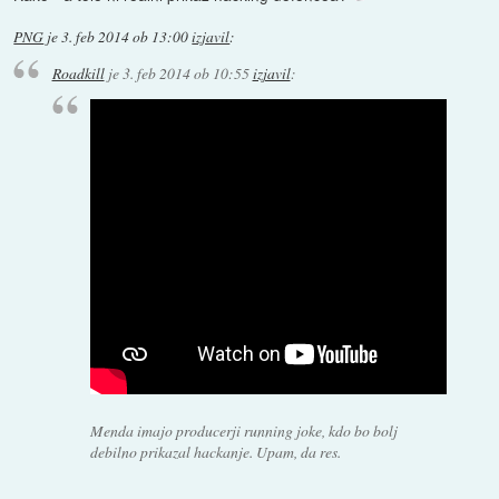
PNG
je
3. feb 2014 ob 13:00
izjavil
:
Roadkill
je
3. feb 2014 ob 10:55
izjavil
:
Menda imajo producerji running joke, kdo bo bolj
debilno prikazal hackanje. Upam, da res.