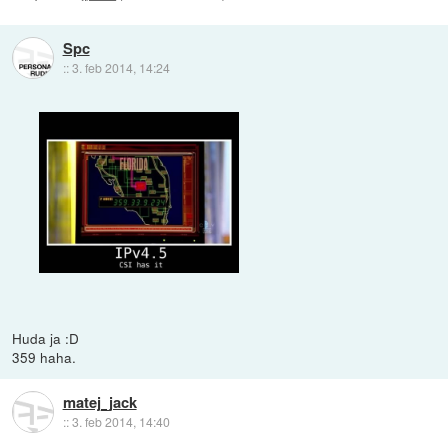
Spc
::
3. feb 2014, 14:24
Huda ja :D
359 haha.
matej_jack
::
3. feb 2014, 14:40