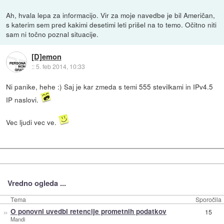
Ah, hvala lepa za informacijo. Vir za moje navedbe je bil Američan,
s katerim sem pred kakimi desetimi leti prišel na to temo. Očitno niti
sam ni točno poznal situacije.
[D]emon
::
5. feb 2014, 10:33
Ni panike, hehe :) Saj je kar zmeda s temi 555 stevilkami in IPv4.5
IP naslovi.
Vec ljudi vec ve.
Vredno ogleda ...
Tema
Sporočila
»
O ponovni uvedbi retencije prometnih podatkov
15
Mandi