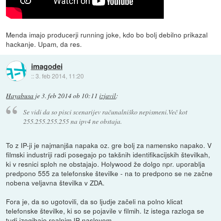
Menda imajo producerji running joke, kdo bo bolj debilno prikazal
hackanje. Upam, da res.
imagodei
::
3. feb 2014, 11:20
Hayabusa
je
3. feb 2014 ob 10:11
izjavil
:
Se vidi da so pisci scenarijev računalniško nepismeni.Več kot
255.255.255.255 na ipv4 ne obstaja.
To z IP-ji je najmanjša napaka oz. gre bolj za namensko napako. V
filmski industriji radi posegajo po takšnih identifikacijskih številkah,
ki v resnici sploh ne obstajajo. Holywood že dolgo npr. uporablja
predpono 555 za telefonske številke - na to predpono se ne začne
nobena veljavna številka v ZDA.
Fora je, da so ugotovili, da so ljudje začeli na polno klicat
telefonske številke, ki so se pojavile v filmih. Iz istega razloga se
tudi izogibajo realnim IP naslovom.