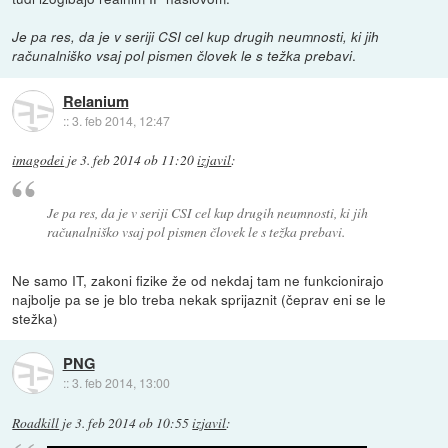
Je pa res, da je v seriji CSI cel kup drugih neumnosti, ki jih
.
računalniško vsaj pol pismen človek le s težka prebavi
Relanium
::
3. feb 2014, 12:47
imagodei
je
3. feb 2014 ob 11:20
izjavil
:
Je pa res, da je v seriji CSI cel kup drugih neumnosti, ki jih
računalniško vsaj pol pismen človek le s težka prebavi
.
Ne samo IT, zakoni fizike že od nekdaj tam ne funkcionirajo
najbolje pa se je blo treba nekak sprijaznit (čeprav eni se le
stežka)
PNG
::
3. feb 2014, 13:00
Roadkill
je
3. feb 2014 ob 10:55
izjavil
: