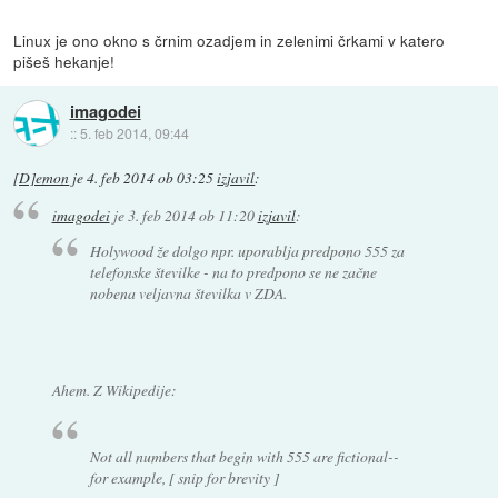
Linux je ono okno s črnim ozadjem in zelenimi črkami v katero
pišeš hekanje!
imagodei
::
5. feb 2014, 09:44
[D]emon
je
4. feb 2014 ob 03:25
izjavil
:
imagodei
je
3. feb 2014 ob 11:20
izjavil
:
Holywood že dolgo npr. uporablja predpono 555 za
telefonske številke - na to predpono se ne začne
nobena veljavna številka v ZDA.
Ahem. Z Wikipedije:
Not all numbers that begin with 555 are fictional--
for example, [ snip for brevity ]