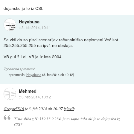
dejansko je to iz CSI..
Hayabusa
::
3. feb 2014, 10:11
Se vidi da so pisci scenarijev računalniško nepismeni.Več kot
255.255.255.255 na ipv4 ne obstaja.
VB gui ? Lol, VB je iz leta 2004.
Zgodovina sprememb…
spremenilo:
Hayabusa
(
3. feb 2014 ob 10:12
)
Mehmed
::
3. feb 2014, 10:12
Gregor5816
je
3. feb 2014 ob 10:07
izjavil
:
Tista slika z IP 359.33.9.234, je to samo šala ali je to dejansko iz
CSI?