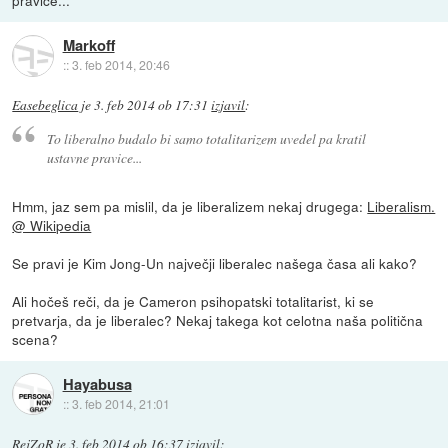
pravice...
Markoff
::
3. feb 2014, 20:46
Easebeglica
je
3. feb 2014 ob 17:31
izjavil
:
To liberalno budalo bi samo totalitarizem uvedel pa kratil
ustavne pravice...
Hmm, jaz sem pa mislil, da je liberalizem nekaj drugega:
Liberalism.
@ Wikipedia
Se pravi je Kim Jong-Un največji liberalec našega časa ali kako?
Ali hočeš reči, da je Cameron psihopatski totalitarist, ki se
pretvarja, da je liberalec? Nekaj takega kot celotna naša politična
scena?
Hayabusa
::
3. feb 2014, 21:01
RejZoR
je
3. feb 2014 ob 16:37
izjavil
: