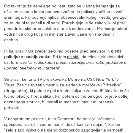
Od takrat je že debelega pol leta, zato se vladna kampanja za
oživitev zakona lahko ponovno začne. In policajev očitno ni več
sram tega, kaj počnejo njihovi obveščevalni kolegi - sedaj gre zgolj
za to, da bi to počeli tudi sami. Potrebujejo le še zakon, ki bi prisilil
ponudnika sleherne spletne strani k sodelovanju. Promocijo tokrat
vodi nihče drug kot prvi minister David Cameron (na desni)
osebno.
In kaj pravi? Da zvečer zelo rad posede pred televizor in
gleda
. Pri tem
pa vidi
, da televizijski detektivi
policijske nadaljevanke
oz. forenziki "
le redkokateri primer razrešijo brez rabe podatkov o
".
uporabi telefonov in interneta
Se pravi, ker zna TV preiskovalka Monro na CSI: New York "v
Visual Basicu spisati vmesnik za sledenje morilčeve IP številke"
(druga slika), ki potem v pol minute izpljune želeno IP številko in še
točno lokacijo (tretja slika), kar potem očitno omogoči prijetje dotlej
neznanega storilca, bi morali to možnost imeti tudi britanski
policisti.
V nasprotnem primeru, tako Cameron, bo policija "sčasoma
sposobna razrešiti vedno manjši delež kaznivih dejanj", kar bo
"zelo slabo vplivalo na njeno dolžnost do zagotavljanja varnosti".