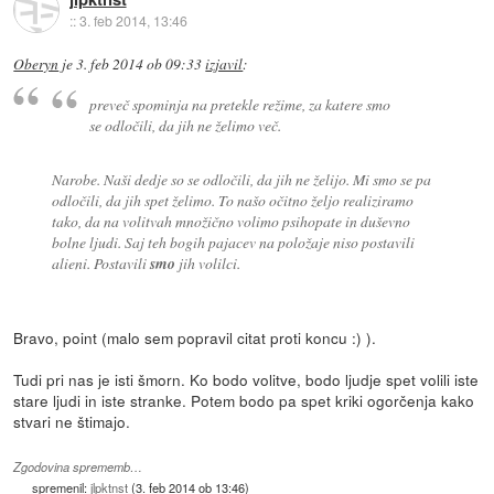
::
3. feb 2014, 13:46
Oberyn
je
3. feb 2014 ob 09:33
izjavil
:
preveč spominja na pretekle režime, za katere smo
se odločili, da jih ne želimo več.
Narobe. Naši dedje so se odločili, da jih ne želijo. Mi smo se pa
odločili, da jih spet želimo. To našo očitno željo realiziramo
tako, da na volitvah množično volimo psihopate in duševno
bolne ljudi. Saj teh bogih pajacev na položaje niso postavili
alieni. Postavili
smo
jih volilci.
Bravo, point (malo sem popravil citat proti koncu :) ).
Tudi pri nas je isti šmorn. Ko bodo volitve, bodo ljudje spet volili iste
stare ljudi in iste stranke. Potem bodo pa spet kriki ogorčenja kako
stvari ne štimajo.
Zgodovina sprememb…
spremenil:
jlpktnst
(
3. feb 2014 ob 13:46
)