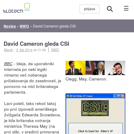
☰
Novice
»
NWO
»
David Cameron gleda CSI
David Cameron gleda CSI
Mandi
::
3. feb 2014
ob 01:56
NWO
- Ideja, da uporabniki
BBC
interneta
po neki logiki
nimamo več nobenega
Clegg, May, Cameron.
pričakovanja do zasebnosti, je
ponovno na mizi britanskega
parlamenta.
Lani poleti, tako rekoč takoj
po prvi izpovedi ameriškega
žvižgača Edwarda Snowdena,
je bila britanska notranja
ministrica Theresa May (na
prvi sliki, v sredini) primorana