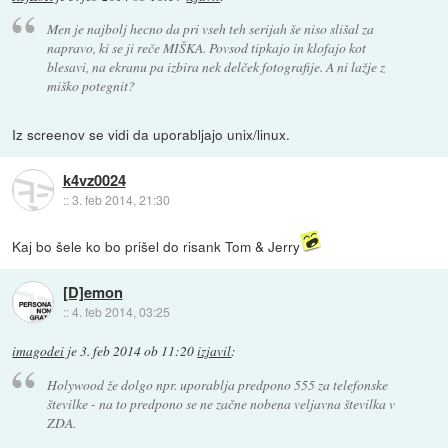
Men je najbolj hecno da pri vseh teh serijah še niso slišal za
napravo, ki se ji reče MIŠKA. Povsod tipkajo in klofajo kot
blesavi, na ekranu pa izbira nek delček fotografije. A ni lažje z
miško potegnit?
Iz screenov se vidi da uporabljajo unix/linux.
k4vz0024
::
3. feb 2014, 21:30
Kaj bo šele ko bo prišel do risank Tom & Jerry
[D]emon
::
4. feb 2014, 03:25
imagodei
je
3. feb 2014 ob 11:20
izjavil
:
Holywood že dolgo npr. uporablja predpono 555 za telefonske
številke - na to predpono se ne začne nobena veljavna številka v
ZDA.