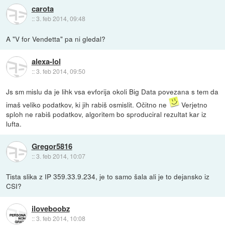
carota
::
3. feb 2014, 09:48
A "V for Vendetta" pa ni gledal?
alexa-lol
::
3. feb 2014, 09:50
Js sm mislu da je lihk vsa evforija okoli Big Data povezana s tem da
imaš veliko podatkov, ki jih rabiš osmislit. Očitno ne
Verjetno
sploh ne rabiš podatkov, algoritem bo sproduciral rezultat kar iz
lufta.
Gregor5816
::
3. feb 2014, 10:07
Tista slika z IP 359.33.9.234, je to samo šala ali je to dejansko iz
CSI?
iloveboobz
::
3. feb 2014, 10:08