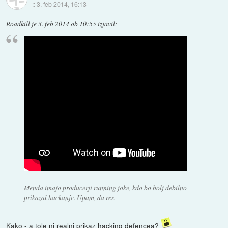
::
3. feb 2014, 16:13
Roadkill
je
3. feb 2014 ob 10:55
izjavil
:
Menda imajo producerji running joke, kdo bo bolj debilno
prikazal hackanje. Upam, da res.
Kako - a tole ni realni prikaz hacking defencea?