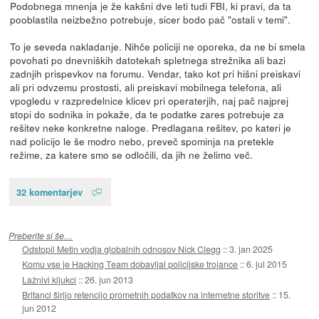
Podobnega mnenja je že kakšni dve leti tudi FBI, ki pravi, da ta
pooblastila neizbežno potrebuje, sicer bodo pač "ostali v temi".
To je seveda nakladanje. Nihče policiji ne oporeka, da ne bi smela
povohati po dnevniških datotekah spletnega strežnika ali bazi
zadnjih prispevkov na forumu. Vendar, tako kot pri hišni preiskavi
ali pri odvzemu prostosti, ali preiskavi mobilnega telefona, ali
vpogledu v razpredelnice klicev pri operaterjih, naj pač najprej
stopi do sodnika in pokaže, da te podatke zares potrebuje za
rešitev neke konkretne naloge. Predlagana rešitev, po kateri je
nad policijo le še modro nebo, preveč spominja na pretekle
režime, za katere smo se odločili, da jih ne želimo več.
32 komentarjev
Preberite si še…
Odstopil Metin vodja globalnih odnosov Nick Clegg
::
3. jan 2025
Komu vse je Hacking Team dobavljal policijske trojance
::
6. jul 2015
Lažnivi kljukci
::
26. jun 2013
Britanci širijo retencijo prometnih podatkov na internetne storitve
::
15.
jun 2012