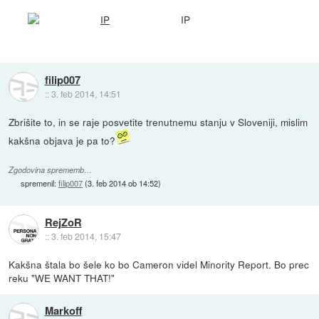
IP
filip007
::
3. feb 2014, 14:51
Zbrišite to, in se raje posvetite trenutnemu stanju v Sloveniji, mislim
kakšna objava je pa to?
Zgodovina sprememb…
spremenil:
filip007
(
3. feb 2014 ob 14:52
)
RejZoR
::
3. feb 2014, 15:47
Kakšna štala bo šele ko bo Cameron videl Minority Report. Bo prec
reku "WE WANT THAT!"
Markoff