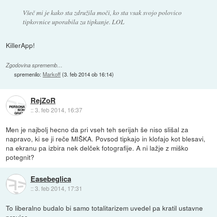
Všeč mi je kako sta združila moči, ko sta vsak svojo polovico
tipkovnice uporabila za tipkanje. LOL
KillerApp!
Zgodovina sprememb…
spremenilo:
Markoff
(
3. feb 2014 ob 16:14
)
RejZoR
::
3. feb 2014, 16:37
Men je najbolj hecno da pri vseh teh serijah še niso slišal za
napravo, ki se ji reče MIŠKA. Povsod tipkajo in klofajo kot blesavi,
na ekranu pa izbira nek delček fotografije. A ni lažje z miško
potegnit?
Easebeglica
::
3. feb 2014, 17:31
To liberalno budalo bi samo totalitarizem uvedel pa kratil ustavne