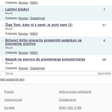
Oddelek:
Novice
/
NWO
»
Lažnivi kljukci
7
Mandi
Oddelek:
Novice
/
Zasebnost
»
Žiga Turk: kdor ni z nami, je proti nam (2)
51
Mandi
Oddelek:
Novice
/
NWO
»
Britanci širijo retencijo prometnih podatkov na
6
internetne storitve
Mandi
Oddelek:
Novice
/
NWO
»
Napadi na pravico do anonimnega komuniciranja
68
Mandi
Oddelek:
Novice
/
Zasebnost
Tema
Sporočila
Več podobnih tem
Pravila
Večina pravic pridržanih
Odgovornost
Oglaševanje
Kontakt
ISSN 1581-0186