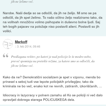
jih ne želimo več.
Narobe. Naši dedje so se odločili, da jih ne želijo. Mi smo se pa
odločili, da jih spet želimo. To našo očitno željo realiziramo tako, da
na volitvah množično volimo psihopate in duševno bolne ljudi. Saj
teh bogih pajacev na položaje niso postavili alieni. Postavili so jih
volilci.
Markoff
::
3. feb 2014, 09:46
Predlagana rešitev, po kateri je nad policijo le še modro nebo,
preveč spominja na pretekle režime, za katere smo se odločili, da
jih ne želimo več.
Kako da ne? Demokratični socializem je spet v vzponu, menda bo
prinesel s seboj tudi vse lepote policijskih privilegijev, tako da
kriminala ne bo več, enako kot ne revnih, zatiranih, izkoriščanih, ...
Idiocracy in lazycracy v polnem zamahu ali Ko se policiji ni več dalo
opravljati dobrega starega POLICIJSKEGA dela.