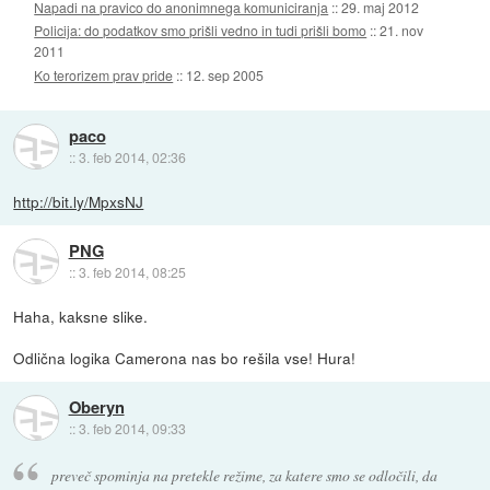
Napadi na pravico do anonimnega komuniciranja
::
29. maj 2012
Policija: do podatkov smo prišli vedno in tudi prišli bomo
::
21. nov
2011
Ko terorizem prav pride
::
12. sep 2005
paco
::
3. feb 2014, 02:36
http://bit.ly/MpxsNJ
PNG
::
3. feb 2014, 08:25
Haha, kaksne slike.
Odlična logika Camerona nas bo rešila vse! Hura!
Oberyn
::
3. feb 2014, 09:33
preveč spominja na pretekle režime, za katere smo se odločili, da