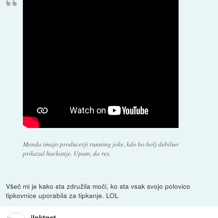
Menda imajo producerji running joke, kdo bo bolj debilno
prikazal hackanje. Upam, da res.
Všeč mi je kako sta združila moči, ko sta vsak svojo polovico
tipkovnice uporabila za tipkanje. LOL
jlpktnst