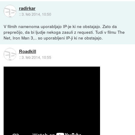
radirkar
::
3. feb 2014, 10:50
V filmih namenoma uporabljajo IP-je ki ne obstajajo. Zato da
preprečijo, da bi ljudje nekoga zasuli z requesti. Tudi v filmu The
Net, Iron Man 3,.. so uporabljeni IP-ji ki ne obstajajo.
Roadkill
::
3. feb 2014, 10:55