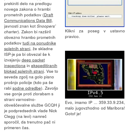
prekiniti delo na predlogu
novega zakona o hrambi
prometnih podatkov (
Draft
Communications Data Bill
,
javnosti znan kot
Snoopers'
Klikni za poseg v ustavno
). Zakon bi razširil
charter
pravico.
obvezno hrambo prometnih
podatkov
tudi na ponudnike
spletnih strani
, že skladne
ISP-je pa bi obvezal še k
izvajanju
deep packet
inspectiona
in
ekspeditiranih
blokad spletnih strani
. Vse to
seveda zgolj na golo pisno
prošnjo policije (kdo pa še
rabi
sodne odredbe
). Zavoljo
vse gonje proti zlorabam s
strani varnostno-
Evo, imamo IP ... 359.33.9.234,
obveščevalne službe GCQH ji
malo jugovzhodno od Maribora!
je podpredsednik vlade Nick
Gotof je!
Clegg (na levi) namreč
sporočil, da trenutno pač ni
primeren čas.