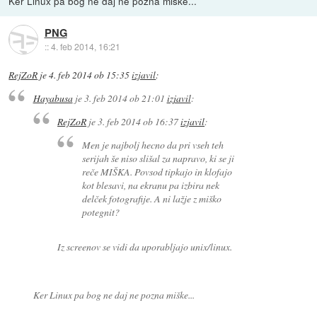
Ker Linux pa bog ne daj ne pozna miške...
PNG
::
4. feb 2014, 16:21
RejZoR
je
4. feb 2014 ob 15:35
izjavil
:
Hayabusa
je
3. feb 2014 ob 21:01
izjavil
:
RejZoR
je
3. feb 2014 ob 16:37
izjavil
:
Men je najbolj hecno da pri vseh teh
serijah še niso slišal za napravo, ki se ji
reče MIŠKA. Povsod tipkajo in klofajo
kot blesavi, na ekranu pa izbira nek
delček fotografije. A ni lažje z miško
potegnit?
Iz screenov se vidi da uporabljajo unix/linux.
Ker Linux pa bog ne daj ne pozna miške...