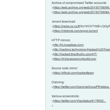
Archive of compromised Twitter accounts:
>
https://web.archive.org/web/20150706095.
>
https://web.archive.org/web/20150706084.
.torrent download:
>
https://mega.co.nz/#
!Xx1lhChT!rbB-LQQ
>
https://infotomb.com/eyyxo.torrent
HTTP mirrors:
>
http://ht.musalbas.com/
>
http://hacking.technology/Hacked%20Tea
>
http://hacked.thecthulhu.com/HT/
>
https://ht.transparencytoolkit.org/
Source code mirror:
>
https://github.com/hackedteam
Claiming:
>
https://twitter.com/GammaGroupPR/status..
Various screenshots:
>
https://twitter.com/Viss/status/6179502...
>