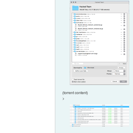
(torrent content)
>