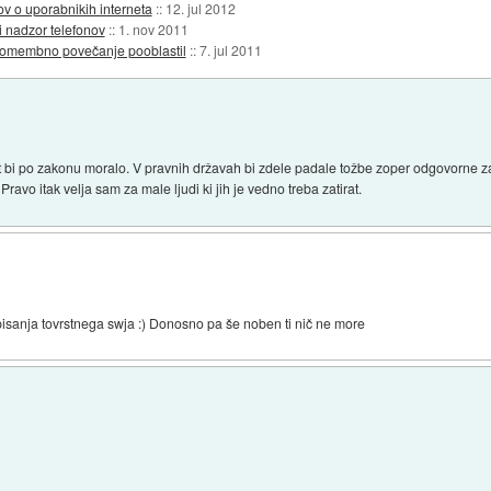
ov o uporabnikih interneta
::
12. jul 2012
i nadzor telefonov
::
1. nov 2011
pomembno povečanje pooblastil
::
7. jul 2011
 kot bi po zakonu moralo. V pravnih državah bi zdele padale tožbe zoper odgovorne
ravo itak velja sam za male ljudi ki jih je vedno treba zatirat.
 pisanja tovrstnega swja :) Donosno pa še noben ti nič ne more