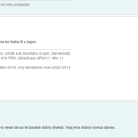
i na robu prepada!
ne bo treba iti v zapor
30, 32GB 4x8 3600Mhz G.skill, CM H500M,
 970 PRO, UltraSharp UP3017, Win 11
1960-2016, moj labradorec max 2002-2013
no vesel da so te barabe dobro shekal. Vsaj ena dobra novica danes.