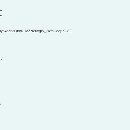
..
..
yRypxd5bcQnqu-IMZN20ygW_lWfdHdqpKH3E
m/
.