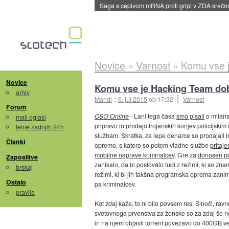
Saga s cepivom mRNA proti gripi v ZDA sreč
Novice
»
Varnost
»
Komu vse j
Novice
Komu vse je Hacking Team doba
arhiv
Mandi
::
6. jul 2015
ob 17:32
Varnost
Forum
CSO Online
- Lani tega časa
smo pisali
o milans
mali oglasi
pripravo in prodajo trojanskih konjev policijsk
teme zadnjih 24h
službam. Skratka, za lepe denarce so prodajali in
Članki
opremo, s katero so potem vladne službe
pritaje
mobilne naprave kriminalcev
. Gre za
donosen p
Zaposlitve
zanikalo, da bi poslovalo tudi z režimi, ki so znan
brskaj
režimi, ki bi jih takšna programska oprema zanima
Ostalo
pa kriminalcev.
pravila
Kot zdaj kaže, to ni bilo povsem res. Sinoči, rav
svetovnega prvenstva za ženske so za zdaj še nez
in na njem objavil torrent povezavo do 400GB vel