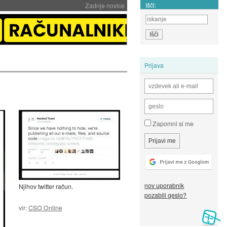
Išči:
Zadnje novice
Prijava
Zapomni si me
nov uporabnik
Njihov twitter račun.
pozabili geslo?
vir:
CSO Online