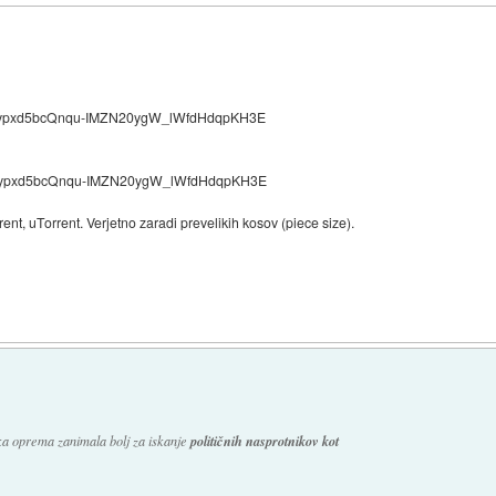
Rypxd5bcQnqu-IMZN20ygW_lWfdHdqpKH3E
Rypxd5bcQnqu-IMZN20ygW_lWfdHdqpKH3E
nt, uTorrent. Verjetno zaradi prevelikih kosov (piece size).
ska oprema zanimala bolj za iskanje
političnih nasprotnikov kot