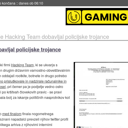
no končana
::
danes ob 06:10
e Hacking Team dobavljal policijske trojance
vljal policijske trojance
ki firmi
Hacking Team
, ki se ukvarja s
im in drugim državnim varnostno-obveščevalnim
 oddajali rootkite, botnete in drugo potrebo
no prisluškovale in nadzirale računalnike in
osel
, pri čemer pa je podjetje vedno ostro
i po kršitvah človekovih pravic - se pravi
la bolj za iskanje političnih nasprotnikov kot
no
med finalom
finala nogometnega
nani napadalci prevzeli njihov twitter profil
ikega arhiva z njihovimi internimi