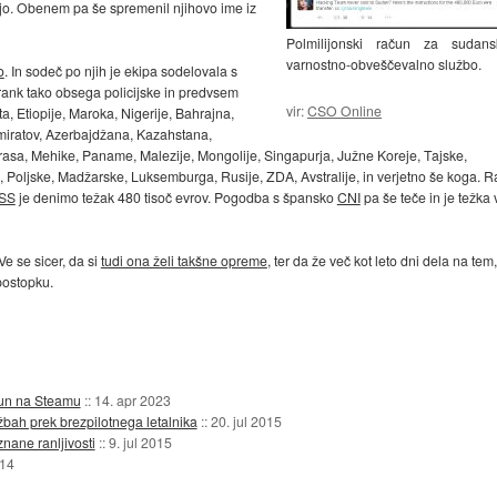
jo. Obenem pa še spremenil njihovo ime iz
Polmilijonski račun za sudans
varnostno-obveščevalno službo.
o
. In sodeč po njih je ekipa sodelovala s
strank tako obsega policijske in predvsem
vir:
CSO Online
, Etiopije, Maroka, Nigerije, Bahrajna,
iratov, Azerbajdžana, Kazahstana,
rasa, Mehike, Paname, Malezije, Mongolije, Singapurja, Južne Koreje, Tajske,
e, Poljske, Madžarske, Luksemburga, Rusije, ZDA, Avstralije, in verjetno še koga. 
SS
je denimo težak 480 tisoč evrov. Pogodba s špansko
CNI
pa še teče in je težka 
e se sicer, da si
tudi ona želi takšne opreme
, ter da že več kot leto dni dela na tem
postopku.
ačun na Steamu
::
14. apr 2023
bah prek brezpilotnega letalnika
::
20. jul 2015
nane ranljivosti
::
9. jul 2015
014