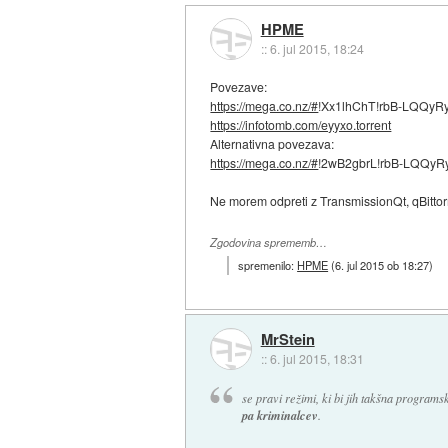
HPME
::
6. jul 2015, 18:24
Povezave:
https://mega.co.nz/#
!Xx1lhChT!rbB-LQQy
https://infotomb.com/eyyxo.torrent
Alternativna povezava:
https://mega.co.nz/#
!2wB2gbrL!rbB-LQQy
Ne morem odpreti z TransmissionQt, qBittorre
Zgodovina sprememb…
spremenilo:
HPME
(
6. jul 2015 ob 18:27
)
MrStein
::
6. jul 2015, 18:31
se pravi režimi, ki bi jih takšna program
pa kriminalcev
.