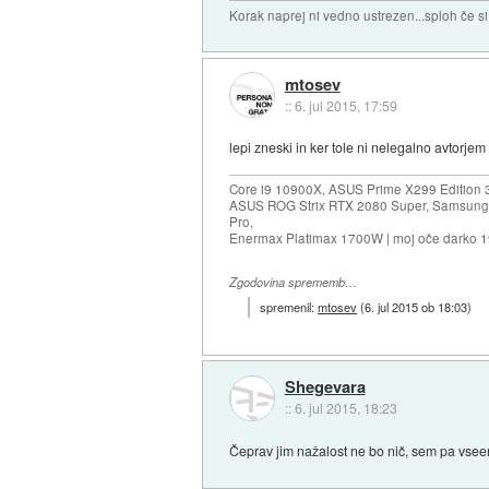
Korak naprej ni vedno ustrezen...sploh če s
mtosev
::
6. jul 2015, 17:59
lepi zneski in ker tole ni nelegalno avtorjem 
Core i9 10900X, ASUS Prime X299 Edition 
ASUS ROG Strix RTX 2080 Super, Samsung
Pro,
Enermax Platimax 1700W | moj oče darko 
Zgodovina sprememb…
spremenil:
mtosev
(
6. jul 2015 ob 18:03
)
Shegevara
::
6. jul 2015, 18:23
Čeprav jim nažalost ne bo nič, sem pa vsee