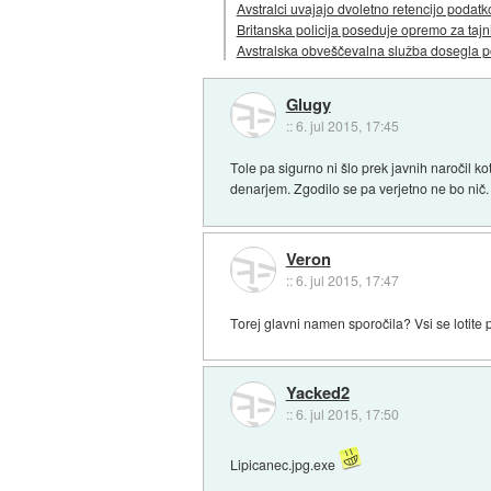
Avstralci uvajajo dvoletno retencijo podatk
Britanska policija poseduje opremo za tajn
Avstralska obveščevalna služba dosegla 
Glugy
::
6. jul 2015, 17:45
Tole pa sigurno ni šlo prek javnih naročil
denarjem. Zgodilo se pa verjetno ne bo nič. P
Veron
::
6. jul 2015, 17:47
Torej glavni namen sporočila? Vsi se lotite
Yacked2
::
6. jul 2015, 17:50
Lipicanec.jpg.exe