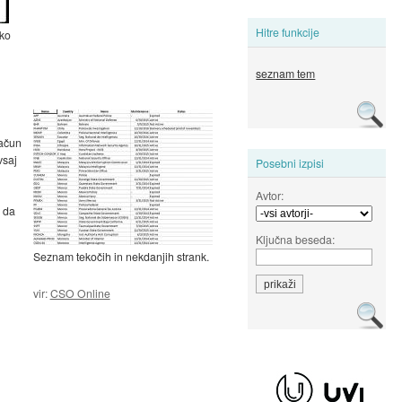
Hitre funkcije
ko
seznam tem
Račun
vsaj
Posebni izpisi
Avtor:
, da
Ključna beseda:
Seznam tekočih in nekdanjih strank.
vir:
CSO Online