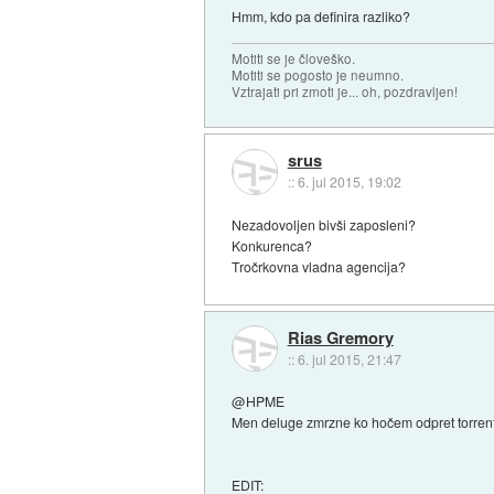
Hmm, kdo pa definira razliko?
Motiti se je človeško.
Motiti se pogosto je neumno.
Vztrajati pri zmoti je... oh, pozdravljen!
srus
::
6. jul 2015, 19:02
Nezadovoljen bivši zaposleni?
Konkurenca?
Tročrkovna vladna agencija?
Rias Gremory
::
6. jul 2015, 21:47
@HPME
Men deluge zmrzne ko hočem odpret torrent, 
EDIT: