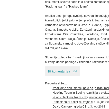
dokumenti, izvorno kodo in e-poštno komunikaci
"Hacking team" v "Hacked team".
Analize omenjenega svežnja
seveda že dežujej
komerkoli, ki je bil pripravljen plačati. Seznam 
varnostno-obveščevalne službe iz Sudana, Egipta
Omana, Saudske Arabije, Združenih arabskih em
Uzbekistana, Čila, Kolumbije, Ekvadorja, Hondu
Vietnama, Cipra, Italije, Španije, Nemčije, Češk
za Sudansko varnostno obveščevalno službo
NI
3.4 milijone evrov.
Slovenije zgleda še ni med njihovimi strankami. V
bi zanjo dobila podlago v zakonu o kazenskem 
18 komentarjev
Preberite si še…
Izdal tajne dokumente, nato ga je izdal r
Hacking Team in Boeing razmišljala o okuž
Vdor v Hacking Team v divjino ponesel nez
Profesionalni policijski trojanci
::
25. jun 2
David Cameron gleda CSI
::
3. feb 2014