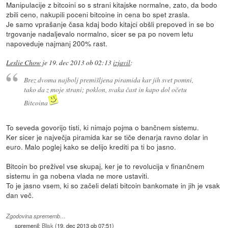
Manipulacije z bitcoini so s strani kitajske normalne, zato, da bodo
zbili ceno, nakupili poceni bitcoine in cena bo spet zrasla.
Je samo vprašanje časa kdaj bodo kitajci obšli prepoved in se bo
trgovanje nadaljevalo normalno, sicer se pa po novem letu
napoveduje najmanj 200% rast.
Leslie Chow
je
19. dec 2013 ob 02:13
izjavil
:
Brez dvoma najbolj premišljena piramida kar jih svet pomni,
tako da z moje strani; poklon, svaka čast in kapo dol očetu
Bitcoina
To seveda govorijo tisti, ki nimajo pojma o bančnem sistemu.
Ker sicer je največja piramida kar se tiče denarja ravno dolar in
euro. Malo poglej kako se delijo krediti pa ti bo jasno.
Bitcoin bo preživel vse skupaj, ker je to revolucija v finančnem
sistemu in ga nobena vlada ne more ustaviti.
To je jasno vsem, ki so začeli delati bitcoin bankomate in jih je vsak
dan več.
Zgodovina sprememb…
spremenil:
Blisk
(
19. dec 2013 ob 07:51
)