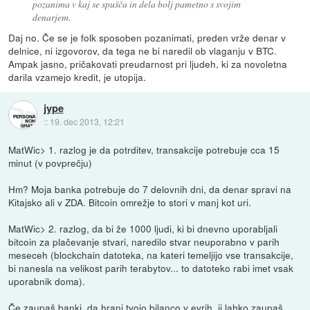
pozanima v kaj se spušča in dela bolj pametno s svojim
denarjem.
Daj no. Če se je folk sposoben pozanimati, preden vrže denar v
delnice, ni izgovorov, da tega ne bi naredil ob vlaganju v BTC.
Ampak jasno, pričakovati preudarnost pri ljudeh, ki za novoletna
darila vzamejo kredit, je utopija.
jype
::
19. dec 2013, 12:21
MatWic> 1. razlog je da potrditev, transakcije potrebuje cca 15
minut (v povprečju)
Hm? Moja banka potrebuje do 7 delovnih dni, da denar spravi na
Kitajsko ali v ZDA. Bitcoin omrežje to stori v manj kot uri.
MatWic> 2. razlog, da bi že 1000 ljudi, ki bi dnevno uporabljali
bitcoin za plačevanje stvari, naredilo stvar neuporabno v parih
meseceh (blockchain datoteka, na kateri temeljijo vse transakcije,
bi nanesla na velikost parih terabytov... to datoteko rabi imet vsak
uporabnik doma).
Če zaupaš banki, da hrani tvojo bilanco v evrih, ji lahko zaupaš