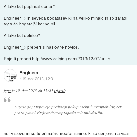
A tako kot papirnat denar?
Engineer_> in seveda bogatašev ki na veliko minajo in so zaradi
tega še bogatejši kot so bli.
A tako kot delnice?
Engineer_> preberi si naslov te novice.
Raje ti preberi
http://www.coinion.com/2013/12/07/unite...
Engineer_
::
19. dec 2013, 12:31
jype
je
19. dec 2013 ob 12:21
izjavil
:
Države naj prepovejo predvsem nakup osebnih avtomobilov, ker
gre za glavni vir finančnega propada celotnih družin.
ne, v sloveniji so to primarno nepremičnine, ki so cenjene na vsaj