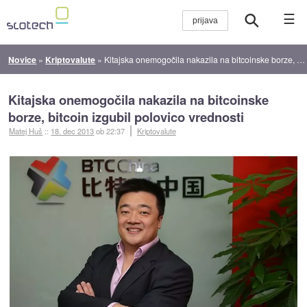
☰
Novice
»
Kriptovalute
»
Kitajska onemogočila nakazila na bitcoinske borze, bitcoin izgubil polovico vrednosti
Kitajska onemogočila nakazila na bitcoinske
borze, bitcoin izgubil polovico vrednosti
Matej Huš
::
18. dec 2013
ob 22:37
Kriptovalute