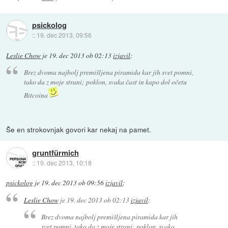
psickolog
::
19. dec 2013, 09:56
Leslie Chow
je
19. dec 2013 ob 02:13
izjavil
:
Brez dvoma najbolj premišljena piramida kar jih svet pomni,
tako da z moje strani; poklon, svaka čast in kapo dol očetu
Bitcoina
Še en strokovnjak govori kar nekaj na pamet.
gruntfürmich
::
19. dec 2013, 10:18
psickolog
je
19. dec 2013 ob 09:56
izjavil
:
Leslie Chow
je
19. dec 2013 ob 02:13
izjavil
:
Brez dvoma najbolj premišljena piramida kar jih
svet pomni, tako da z moje strani; poklon, svaka