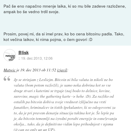
Pač še eno napačno mnenje laika, ki so mu bile zadeve razložene,
ampak bo še vedno trdil svoje.
Prosim, povej mi, da si imel prav, ko bo cena bitcoinu padla. Tako,
kot večina laikov, ki nima pojma, o čem govori :D
Blisk
::
19. dec 2013, 12:06
Matwic
je
19. dec 2013 ob 11:52
izjavil
:
Jp se strinjam z Lesliejm. Bitcoin ni bila valuta in nikoli ne bo
valuta (bom potem razložil), je samo neka dobrina kot so vse
druge stvari s katerimi se trguje (naj bodo to delnice, kovine,
surovine, magic the gathering karte -> hehe :D). Za razliko od
ostalih pa bitcoin dobiva svoje vrednost izključno na vrsti
fanatikov, kriminalcev in tistih špekulantov, ki so odogovorni za
to, da je pri pravem denarju situacija takšna kot je. Še lepše pa
je, da bitcoin tememlji na izredni porabi energije in osneževanju
okolja... tako, da je definitivno vidim lepo prihodnjost v njemu
(it can go only up up UP).