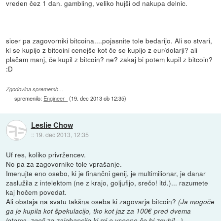
vreden čez 1 dan. gambling, veliko hujši od nakupa delnic.
sicer pa zagovorniki bitcoina....pojasnite tole bedarijo. Ali so stvari,
ki se kupijo z bitcoini cenejše kot če se kupijo z eur/dolarji? ali
plačam manj, če kupil z bitcoin? ne? zakaj bi potem kupil z bitcoin?
:D
Zgodovina sprememb…
spremenilo:
Engineer_
(
19. dec 2013 ob 12:35
)
Leslie Chow
::
19. dec 2013, 12:35
Uf res, koliko privržencev.
No pa za zagovornike tole vprašanje.
Imenujte eno osebo, ki je finančni genij, je multimilionar, je danar
zaslužila z intelektom (ne z krajo, goljufijo, srečo! itd.)... razumete
kaj hočem povedat.
Ali obstaja na svatu takšna oseba ki zagovarja bitcoin?
(Ja mogoče
ga je kupila kot špekulacijo, tko kot jaz za 100€ pred dvema
letoma, zgolj za zajebancijo ki mi e vseeno če bi zgubil...)