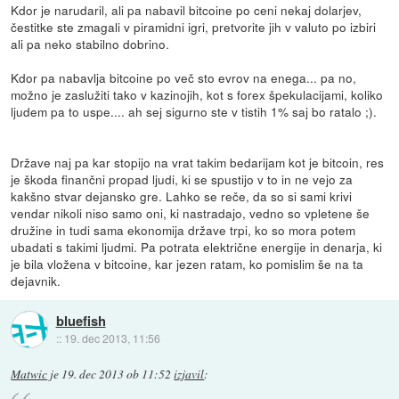
Kdor je narudaril, ali pa nabavil bitcoine po ceni nekaj dolarjev,
čestitke ste zmagali v piramidni igri, pretvorite jih v valuto po izbiri
ali pa neko stabilno dobrino.
Kdor pa nabavlja bitcoine po več sto evrov na enega... pa no,
možno je zaslužiti tako v kazinojih, kot s forex špekulacijami, koliko
ljudem pa to uspe.... ah sej sigurno ste v tistih 1% saj bo ratalo ;).
Države naj pa kar stopijo na vrat takim bedarijam kot je bitcoin, res
je škoda finančni propad ljudi, ki se spustijo v to in ne vejo za
kakšno stvar dejansko gre. Lahko se reče, da so si sami krivi
vendar nikoli niso samo oni, ki nastradajo, vedno so vpletene še
družine in tudi sama ekonomija države trpi, ko so mora potem
ubadati s takimi ljudmi. Pa potrata električne energije in denarja, ki
je bila vložena v bitcoine, kar jezen ratam, ko pomislim še na ta
dejavnik.
bluefish
::
19. dec 2013, 11:56
Matwic
je
19. dec 2013 ob 11:52
izjavil
: