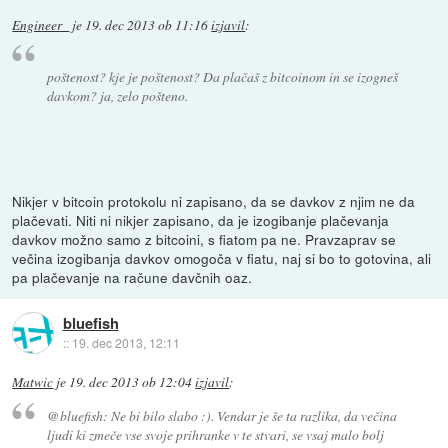
Engineer_
je
19. dec 2013 ob 11:16
izjavil
:
poštenost? kje je poštenost? Da plačaš z bitcoinom in se izogneš
davkom? ja, zelo pošteno.
Nikjer v bitcoin protokolu ni zapisano, da se davkov z njim ne da
plačevati. Niti ni nikjer zapisano, da je izogibanje plačevanja
davkov možno samo z bitcoini, s fiatom pa ne. Pravzaprav se
večina izogibanja davkov omogoča v fiatu, naj si bo to gotovina, ali
pa plačevanje na račune davčnih oaz.
bluefish
::
19. dec 2013, 12:11
Matwic
je
19. dec 2013 ob 12:04
izjavil
:
@bluefish: Ne bi bilo slabo :). Vendar je še ta razlika, da večina
ljudi ki zmeče vse svoje prihranke v te stvari, se vsaj malo bolj