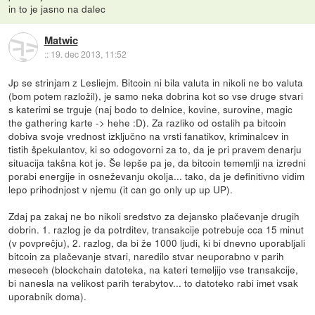
in to je jasno na dalec
Matwic
::
19. dec 2013, 11:52
Jp se strinjam z Lesliejm. Bitcoin ni bila valuta in nikoli ne bo valuta
(bom potem razložil), je samo neka dobrina kot so vse druge stvari
s katerimi se trguje (naj bodo to delnice, kovine, surovine, magic
the gathering karte -> hehe :D). Za razliko od ostalih pa bitcoin
dobiva svoje vrednost izključno na vrsti fanatikov, kriminalcev in
tistih špekulantov, ki so odogovorni za to, da je pri pravem denarju
situacija takšna kot je. Še lepše pa je, da bitcoin tememlji na izredni
porabi energije in osneževanju okolja... tako, da je definitivno vidim
lepo prihodnjost v njemu (it can go only up up UP).
Zdaj pa zakaj ne bo nikoli sredstvo za dejansko plačevanje drugih
dobrin. 1. razlog je da potrditev, transakcije potrebuje cca 15 minut
(v povprečju), 2. razlog, da bi že 1000 ljudi, ki bi dnevno uporabljali
bitcoin za plačevanje stvari, naredilo stvar neuporabno v parih
meseceh (blockchain datoteka, na kateri temeljijo vse transakcije,
bi nanesla na velikost parih terabytov... to datoteko rabi imet vsak
uporabnik doma).