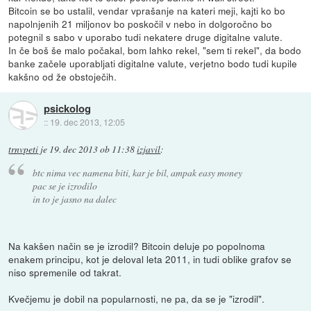
Bitcoin se bo ustalil, vendar vprašanje na kateri meji, kajti ko bo
napolnjenih 21 miljonov bo poskočil v nebo in dolgoročno bo
potegnil s sabo v uporabo tudi nekatere druge digitalne valute.
In če boš še malo počakal, bom lahko rekel, "sem ti rekel", da bodo
banke začele uporabljati digitalne valute, verjetno bodo tudi kupile
kakšno od že obstoječih.
psickolog
::
19. dec 2013, 12:05
trnvpeti
je
19. dec 2013 ob 11:38
izjavil
:
btc nima vec namena biti, kar je bil, ampak easy money
pac se je izrodilo
in to je jasno na dalec
Na kakšen način se je izrodil? Bitcoin deluje po popolnoma
enakem principu, kot je deloval leta 2011, in tudi oblike grafov se
niso spremenile od takrat.
Kvečjemu je dobil na popularnosti, ne pa, da se je "izrodil".