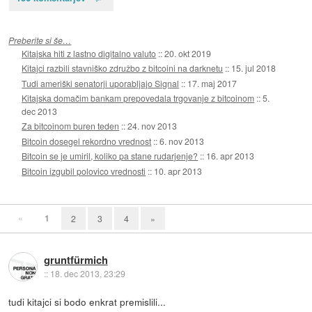
Preberite si še…
Kitajska hiti z lastno digitalno valuto
::
20. okt 2019
Kitajci razbili stavniško združbo z bitcoini na darknetu
::
15. jul 2018
Tudi ameriški senatorji uporabljajo Signal
::
17. maj 2017
Kitajska domačim bankam prepovedala trgovanje z bitcoinom
::
5.
dec 2013
Za bitcoinom buren teden
::
24. nov 2013
Bitcoin dosegel rekordno vrednost
::
6. nov 2013
Bitcoin se je umiril, koliko pa stane rudarjenje?
::
16. apr 2013
Bitcoin izgubil polovico vrednosti
::
10. apr 2013
«
1
2
3
4
»
gruntfürmich
::
18. dec 2013, 23:29
tudi kitajci si bodo enkrat premislili...