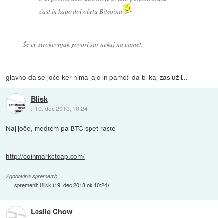
čast in kapo dol očetu Bitcoina
Še en strokovnjak govori kar nekaj na pamet.
glavno da se joče ker nima jajc in pameti da bi kaj zaslužil...
Blisk
::
19. dec 2013, 10:24
Naj joče, medtem pa BTC spet raste
http://coinmarketcap.com/
Zgodovina sprememb…
spremenil:
Blisk
(
19. dec 2013 ob 10:24
)
Leslie Chow