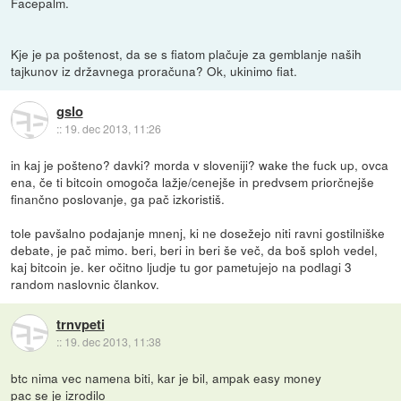
Facepalm.
Kje je pa poštenost, da se s fiatom plačuje za gemblanje naših
tajkunov iz državnega proračuna? Ok, ukinimo fiat.
gslo
::
19. dec 2013, 11:26
in kaj je pošteno? davki? morda v sloveniji? wake the fuck up, ovca
ena, če ti bitcoin omogoča lažje/cenejše in predvsem priorčnejše
finančno poslovanje, ga pač izkoristiš.
tole pavšalno podajanje mnenj, ki ne dosežejo niti ravni gostilniške
debate, je pač mimo. beri, beri in beri še več, da boš sploh vedel,
kaj bitcoin je. ker očitno ljudje tu gor pametujejo na podlagi 3
random naslovnic člankov.
trnvpeti
::
19. dec 2013, 11:38
btc nima vec namena biti, kar je bil, ampak easy money
pac se je izrodilo