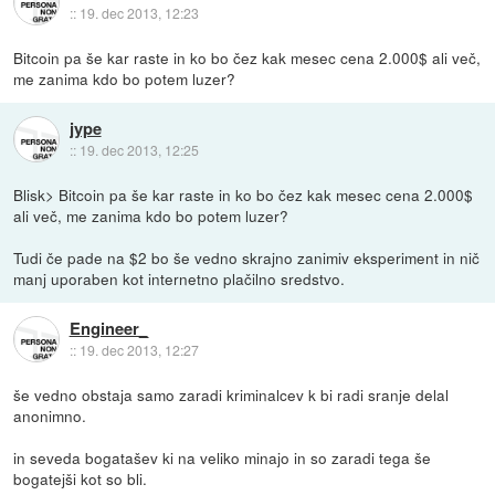
::
19. dec 2013, 12:23
Bitcoin pa še kar raste in ko bo čez kak mesec cena 2.000$ ali več,
me zanima kdo bo potem luzer?
jype
::
19. dec 2013, 12:25
Blisk> Bitcoin pa še kar raste in ko bo čez kak mesec cena 2.000$
ali več, me zanima kdo bo potem luzer?
Tudi če pade na $2 bo še vedno skrajno zanimiv eksperiment in nič
manj uporaben kot internetno plačilno sredstvo.
Engineer_
::
19. dec 2013, 12:27
še vedno obstaja samo zaradi kriminalcev k bi radi sranje delal
anonimno.
in seveda bogatašev ki na veliko minajo in so zaradi tega še
bogatejši kot so bli.