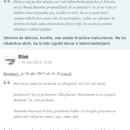
Države naj pa kar stopijo na vrat takim bedarijam kot je bitcoin,
res je škoda finančni propad ljudi, ki se spustijo v to in ne vejo za
kakšno stvar dejansko gre. Lahko se reče, da so si sami krivi
vendar nikoli niso samo oni, ki nastradajo, vedno so vpletene še
družine in tudi sama ekonomija države trpi, ko so mora potem
ubadati s takimi ljudmi.
Ukinimo še delnice, kredite, vse ostale finančne instrumente. Ne bo
nikakršne skrbi, da bi kdo izgubil denar s takimi bedarijami.
Blisk
::
19. dec 2013, 12:02
Engineer_
je
19. dec 2013 ob 11:16
izjavil
:
bitcoin je samo še en način za obogateti. nič več, nič manj.
poštenost? kje je poštenost? Da plačaš z bitcoinom in se izogneš
davkom? ja, zelo pošteno.
Namesto bitcoina bi brez problema lahko vsi dvigali gotovino in
plačevali izključno samo z njo. same shit.