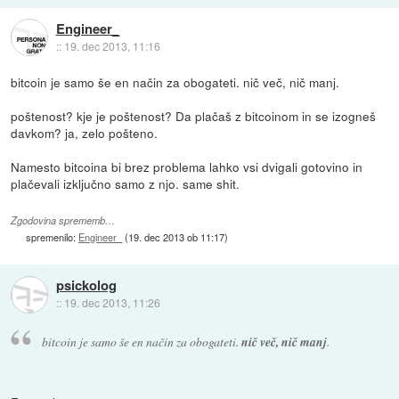
Engineer_
::
19. dec 2013, 11:16
bitcoin je samo še en način za obogateti. nič več, nič manj.
poštenost? kje je poštenost? Da plačaš z bitcoinom in se izogneš
davkom? ja, zelo pošteno.
Namesto bitcoina bi brez problema lahko vsi dvigali gotovino in
plačevali izključno samo z njo. same shit.
Zgodovina sprememb…
spremenilo:
Engineer_
(
19. dec 2013 ob 11:17
)
psickolog
::
19. dec 2013, 11:26
bitcoin je samo še en način za obogateti.
nič več, nič manj
.