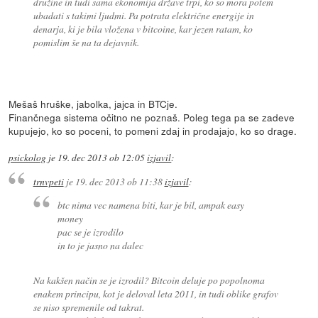
družine in tudi sama ekonomija države trpi, ko so mora potem
ubadati s takimi ljudmi. Pa potrata električne energije in
denarja, ki je bila vložena v bitcoine, kar jezen ratam, ko
pomislim še na ta dejavnik.
Mešaš hruške, jabolka, jajca in BTCje.
Finančnega sistema očitno ne poznaš. Poleg tega pa se zadeve
kupujejo, ko so poceni, to pomeni zdaj in prodajajo, ko so drage.
psickolog
je
19. dec 2013 ob 12:05
izjavil
:
trnvpeti
je
19. dec 2013 ob 11:38
izjavil
:
btc nima vec namena biti, kar je bil, ampak easy
money
pac se je izrodilo
in to je jasno na dalec
Na kakšen način se je izrodil? Bitcoin deluje po popolnoma
enakem principu, kot je deloval leta 2011, in tudi oblike grafov
se niso spremenile od takrat.