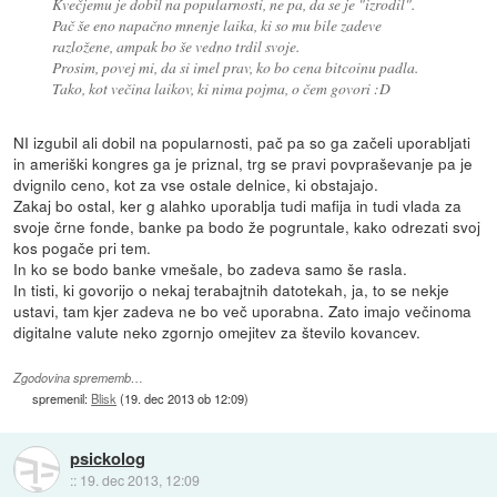
Kvečjemu je dobil na popularnosti, ne pa, da se je "izrodil".
Pač še eno napačno mnenje laika, ki so mu bile zadeve
razložene, ampak bo še vedno trdil svoje.
Prosim, povej mi, da si imel prav, ko bo cena bitcoinu padla.
Tako, kot večina laikov, ki nima pojma, o čem govori :D
NI izgubil ali dobil na popularnosti, pač pa so ga začeli uporabljati
in ameriški kongres ga je priznal, trg se pravi povpraševanje pa je
dvignilo ceno, kot za vse ostale delnice, ki obstajajo.
Zakaj bo ostal, ker g alahko uporablja tudi mafija in tudi vlada za
svoje črne fonde, banke pa bodo že pogruntale, kako odrezati svoj
kos pogače pri tem.
In ko se bodo banke vmešale, bo zadeva samo še rasla.
In tisti, ki govorijo o nekaj terabajtnih datotekah, ja, to se nekje
ustavi, tam kjer zadeva ne bo več uporabna. Zato imajo večinoma
digitalne valute neko zgornjo omejitev za število kovancev.
Zgodovina sprememb…
spremenil:
Blisk
(
19. dec 2013 ob 12:09
)
psickolog
::
19. dec 2013, 12:09