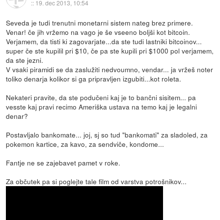
::
19. dec 2013, 10:54
Seveda je tudi trenutni monetarni sistem nateg brez primere.
Venar! če jih vržemo na vago je še vseeno boljši kot bitcoin.
Verjamem, da tisti ki zagovarjate...da ste tudi lastniki bitcoinov...
super če ste kupilil pri $10, če pa ste kupili pri $1000 pol verjamem,
da ste jezni.
V vsaki piramidi se da zaslužiti nedvoumno, vendar... ja vržeš noter
toliko denarja kolikor si ga pripravljen izgubiti...kot roleta.
Nekateri pravite, da ste podučeni kaj je to bančni sisitem... pa
vesste kaj pravi recimo Ameriška ustava na temo kaj je legalni
denar?
Postavljalo bankomate... joj, sj so tud "bankomati" za sladoled, za
pokemon kartice, za kavo, za sendviče, kondome...
Fantje ne se zajebavet pamet v roke.
Za občutek pa si poglejte tale film od varstva potrošnikov...