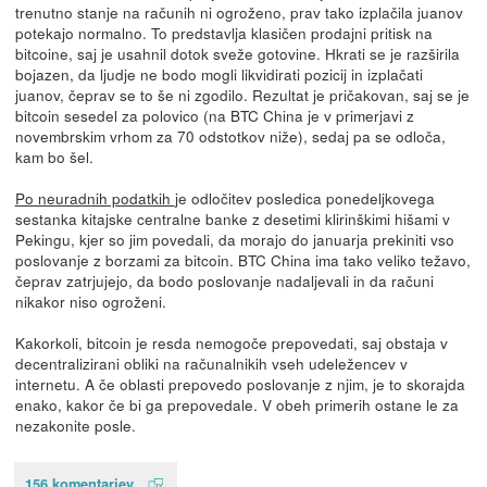
trenutno stanje na računih ni ogroženo, prav tako izplačila juanov
potekajo normalno. To predstavlja klasičen prodajni pritisk na
bitcoine, saj je usahnil dotok sveže gotovine. Hkrati se je razširila
bojazen, da ljudje ne bodo mogli likvidirati pozicij in izplačati
juanov, čeprav se to še ni zgodilo. Rezultat je pričakovan, saj se je
bitcoin sesedel za polovico (na BTC China je v primerjavi z
novembrskim vrhom za 70 odstotkov niže), sedaj pa se odloča,
kam bo šel.
Po neuradnih podatkih
je odločitev posledica ponedeljkovega
sestanka kitajske centralne banke z desetimi klirinškimi hišami v
Pekingu, kjer so jim povedali, da morajo do januarja prekiniti vso
poslovanje z borzami za bitcoin. BTC China ima tako veliko težavo,
čeprav zatrjujejo, da bodo poslovanje nadaljevali in da računi
nikakor niso ogroženi.
Kakorkoli, bitcoin je resda nemogoče prepovedati, saj obstaja v
decentralizirani obliki na računalnikih vseh udeležencev v
internetu. A če oblasti prepovedo poslovanje z njim, je to skorajda
enako, kakor če bi ga prepovedale. V obeh primerih ostane le za
nezakonite posle.
156 komentarjev