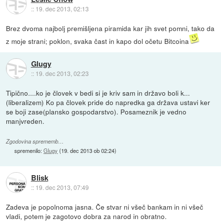
::
19. dec 2013, 02:13
Brez dvoma najbolj premišljena piramida kar jih svet pomni, tako da
z moje strani; poklon, svaka čast in kapo dol očetu Bitcoina
Glugy
::
19. dec 2013, 02:23
Tipično....ko je človek v bedi si je kriv sam in državo boli k...
(liberalizem) Ko pa človek pride do napredka ga država ustavi ker
se boji zase(plansko gospodarstvo). Posameznik je vedno
manjvreden.
Zgodovina sprememb…
spremenilo:
Glugy
(
19. dec 2013 ob 02:24
)
Blisk
::
19. dec 2013, 07:49
Zadeva je popolnoma jasna. Če stvar ni všeč bankam in ni všeč
vladi, potem je zagotovo dobra za narod in obratno.