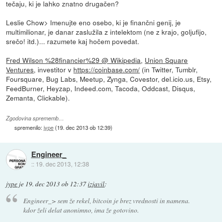
tečaju, ki je lahko znatno drugačen?
Leslie Chow> Imenujte eno osebo, ki je finančni genij, je
multimilionar, je danar zaslužila z intelektom (ne z krajo, goljufijo,
srečo! itd.)... razumete kaj hočem povedat.
Fred Wilson %28financier%29 @ Wikipedia
,
Union Square
Ventures
, investitor v
https://coinbase.com/
(in Twitter, Tumblr,
Foursquare, Bug Labs, Meetup, Zynga, Covestor, del.icio.us, Etsy,
FeedBurner, Heyzap, Indeed.com, Tacoda, Oddcast, Disqus,
Zemanta, Clickable).
Zgodovina sprememb…
spremenilo:
jype
(
19. dec 2013 ob 12:39
)
Engineer_
::
19. dec 2013, 12:38
jype
je
19. dec 2013 ob 12:37
izjavil
:
Engineer_> sem že rekel, bitcoin je brez vrednosti in namena.
kdor želi delat anonimno, ima že gotovino.