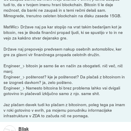
tudi to, da v tvojem imenu hrani blockchain. Bitcoin ti le daje
možnost, da banki ne zaupaš in s temi rečmi delaš sam.
Mimogrede, trenutno celoten blockchain na disku zasede 15GB.
MatWic> Države naj pa kar stopijo na vrat takim bedarijam kot je
bitcoin, res je škoda finančni propad ljudi, ki se spustijo v to in ne
vejo za kakšno stvar dejansko gre.
Države naj prepovejo predvsem nakup osebnih avtomobilov, ker
gre za glavni vir finančnega propada celotnih družin.
Engineer_> bitcoin je samo še en način za obogateti. nič več, nič
manj.
Engineer_> poštenost? kje je poštenost? Da plačaš z bitcoinom in
se izogneš davkom? ja, zelo pošteno.
Engineer_> Namesto bitcoina bi brez problema lahko vsi dvigali
gotovino in plačevali izključno samo z njo. same shit.
Jaz plačam davek tudi ko plačam z bitcoinom, poleg tega pa imam
v roki gotovino v evrih, pa mojemu ponudniku informacijske
infrastrukture v ZDA to začuda nič ne pomaga.
Blisk