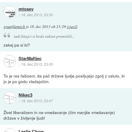
mtosev
::
18. dec 2013, 23:30
gruntfürmich
je
18. dec 2013 ob 23:29
izjavil
:
tudi kitajci si bodo enkrat premislili...
zakaj pa si bi?
StarMafijec
::
18. dec 2013, 23:45
To je res fašizem, da pač države ljudje posiljujejo zgolj z valuto, ki
jo je po godu vladajočim.
Nikec3
::
18. dec 2013, 23:47
Živel liberalizem in ne-vmešavanje (čim manjše vmešavanje)
države v življenje ljudi!
Leslie Chow