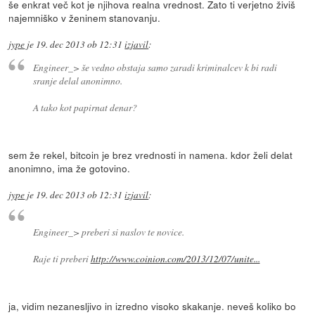
še enkrat več kot je njihova realna vrednost. Zato ti verjetno živiš
najemniško v ženinem stanovanju.
jype
je
19. dec 2013 ob 12:31
izjavil
:
Engineer_> še vedno obstaja samo zaradi kriminalcev k bi radi
sranje delal anonimno.
A tako kot papirnat denar?
sem že rekel, bitcoin je brez vrednosti in namena. kdor želi delat
anonimno, ima že gotovino.
jype
je
19. dec 2013 ob 12:31
izjavil
:
Engineer_> preberi si naslov te novice.
Raje ti preberi
http://www.coinion.com/2013/12/07/unite...
ja, vidim nezanesljivo in izredno visoko skakanje. neveš koliko bo