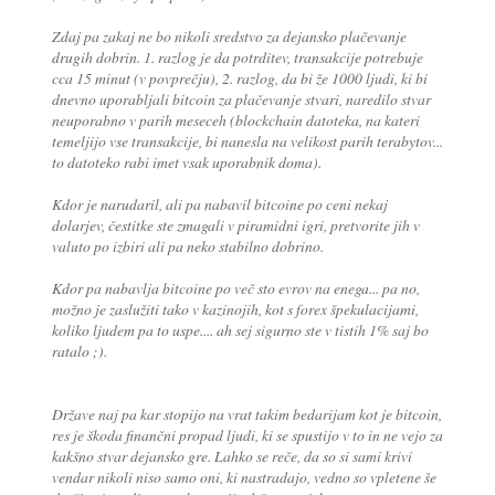
Zdaj pa zakaj ne bo nikoli sredstvo za dejansko plačevanje
drugih dobrin. 1. razlog je da potrditev, transakcije potrebuje
cca 15 minut (v povprečju), 2. razlog, da bi že 1000 ljudi, ki bi
dnevno uporabljali bitcoin za plačevanje stvari, naredilo stvar
neuporabno v parih meseceh (blockchain datoteka, na kateri
temeljijo vse transakcije, bi nanesla na velikost parih terabytov...
to datoteko rabi imet vsak uporabnik doma).
Kdor je narudaril, ali pa nabavil bitcoine po ceni nekaj
dolarjev, čestitke ste zmagali v piramidni igri, pretvorite jih v
valuto po izbiri ali pa neko stabilno dobrino.
Kdor pa nabavlja bitcoine po več sto evrov na enega... pa no,
možno je zaslužiti tako v kazinojih, kot s forex špekulacijami,
koliko ljudem pa to uspe.... ah sej sigurno ste v tistih 1% saj bo
ratalo ;).
Države naj pa kar stopijo na vrat takim bedarijam kot je bitcoin,
res je škoda finančni propad ljudi, ki se spustijo v to in ne vejo za
kakšno stvar dejansko gre. Lahko se reče, da so si sami krivi
vendar nikoli niso samo oni, ki nastradajo, vedno so vpletene še