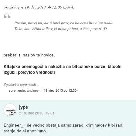
psickolog
je
19. dec 2013 ob 12:05
izjavil
:
Prosim, povej mi, da si imel prav, ko bo cena bitcoinu padla.
Tako, kot večina laikov, ki nima pojma, o čem govori :D
preberi si naslov te novice.
Kitajska onemogočila nakazila na bitcoinske borze, bitcoin
izgubil polovico vrednosti
Zgodovina sprememb…
spremenilo:
Engineer_
(
19. dec 2013 ob 12:30
)
jype
::
19. dec 2013, 12:31
Engineer_> še vedno obstaja samo zaradi kriminalcev k bi radi
sranje delal anonimno.