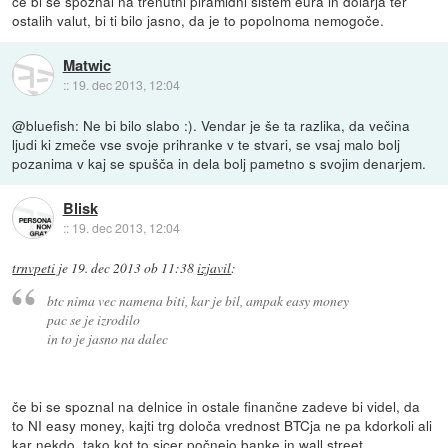
če bi se spoznal na trenutni piramidni sistem eura in dolarja ter
ostalih valut, bi ti bilo jasno, da je to popolnoma nemogoče.
Matwic
::
19. dec 2013, 12:04
@bluefish: Ne bi bilo slabo :). Vendar je še ta razlika, da večina
ljudi ki zmeče vse svoje prihranke v te stvari, se vsaj malo bolj
pozanima v kaj se spušča in dela bolj pametno s svojim denarjem.
Blisk
::
19. dec 2013, 12:04
trnvpeti
je
19. dec 2013 ob 11:38
izjavil
:
btc nima vec namena biti, kar je bil, ampak easy money
pac se je izrodilo
in to je jasno na dalec
če bi se spoznal na delnice in ostale finančne zadeve bi videl, da
to NI easy money, kajti trg določa vrednost BTCja ne pa kdorkoli ali
kar nekdo, tako kot to sicer počnejo banke in wall street.