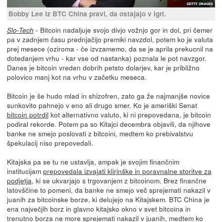
Bobby Lee iz BTC China pravi, da ostajajo v igri.
- Bitcoin nadaljuje svojo divjo vožnjo gor in dol, pri čemer
Slo-Tech
pa v zadnjem času prednjačijo premiki navzdol, potem ko je valuta
prej mesece (oziroma - če izvzamemo, da se je aprila prekucnil na
dotedanjem vrhu - kar vse od nastanka) poznala le pot navzgor.
Danes je bitcoin vreden dobrih petsto dolarjev, kar je približno
polovico manj kot na vrhu v začetku meseca.
Bitcoin je še hudo mlad in shizofren, zato ga že najmanjše novice
sunkovito pahnejo v eno ali drugo smer. Ko je ameriški Senat
bitcoin potrdil
kot alternativno valuto, ki ni prepovedana, je bitcoin
podiral rekorde. Potem pa so Kitajci decembra objavili, da njihove
banke ne smejo poslovati z bitcoini, medtem ko prebivalstvu
špekulacij niso prepovedali.
Kitajska pa se tu ne ustavlja, ampak je svojim finančnim
institucijam
prepovedala izvajati klirinške in poravnalne storitve za
podjetja
, ki se ukvarjajo s trgovanjem z bitcoinom. Brez finančne
latovščine to pomeni, da banke ne smejo več sprejemati nakazil v
juanih za bitcoinske borze, ki delujejo na Kitajskem. BTC China je
ena največjih borz in glavno kitajsko okno v svet bitcoina in
trenutno borza ne more sprejemati nakazil v juanih, medtem ko