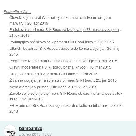
Preberite si še…
Človek, ki je ustavil WannaCry, priznal sostorilstvo pri drugem
malwaru
::
20. apr 2019
Preiskovalcu primera Silk Road za izsiljevanje 78 mesecev zapora
::
21. okt 2015
Podkupljiva preiskovalca v primeru Silk Road kriva
::
2. jul 2015
Ulbricht bo zaradi Silk Roada v zaporu do konca življenja
::
30. maj
2015
Programer iz Goldman Sachsa obsojen tudi vdrugo
::
3. maj 2015
Glavni moderator na Silk Roadu priznal krivdo
::
16. mar 2015
Drugi teden sojenja v primeru Silk Road
::
1. feb 2015
Živahno dogajanje na sojenju v primeru Silk Road
::
25. jan 2015
Nova aretacija v primeru Silk Road 2.0
::
22. jan 2015
Začelo se je sojenje v primeru Silk Road, obtoženi priznal postavitev
strani
::
14. jan 2015
FBI v primeru Silk Road zasegel rekordno količino bitcoinov
::
28. okt
2013
bambam20
::
5. feb 2015, 15:03