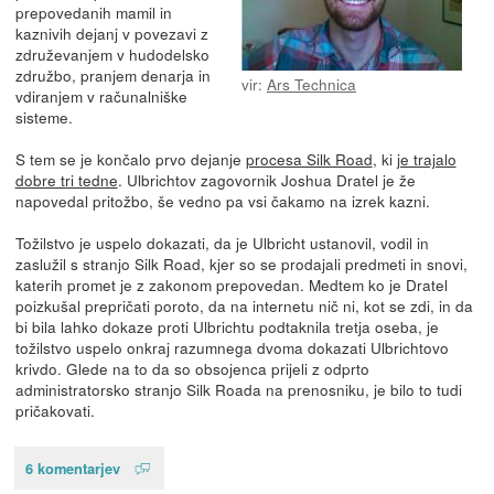
prepovedanih mamil in
kaznivih dejanj v povezavi z
združevanjem v hudodelsko
združbo, pranjem denarja in
vir:
Ars Technica
vdiranjem v računalniške
sisteme.
S tem se je končalo prvo dejanje
procesa Silk Road
, ki
je trajalo
dobre tri tedne
. Ulbrichtov zagovornik Joshua Dratel je že
napovedal pritožbo, še vedno pa vsi čakamo na izrek kazni.
Tožilstvo je uspelo dokazati, da je Ulbricht ustanovil, vodil in
zaslužil s stranjo Silk Road, kjer so se prodajali predmeti in snovi,
katerih promet je z zakonom prepovedan. Medtem ko je Dratel
poizkušal prepričati poroto, da na internetu nič ni, kot se zdi, in da
bi bila lahko dokaze proti Ulbrichtu podtaknila tretja oseba, je
tožilstvo uspelo onkraj razumnega dvoma dokazati Ulbrichtovo
krivdo. Glede na to da so obsojenca prijeli z odprto
administratorsko stranjo Silk Roada na prenosniku, je bilo to tudi
pričakovati.
6 komentarjev