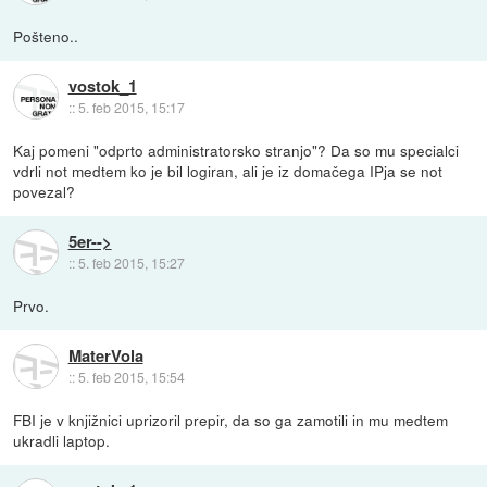
Pošteno..
vostok_1
::
5. feb 2015, 15:17
Kaj pomeni "odprto administratorsko stranjo"? Da so mu specialci
vdrli not medtem ko je bil logiran, ali je iz domačega IPja se not
povezal?
5er-->
::
5. feb 2015, 15:27
Prvo.
MaterVola
::
5. feb 2015, 15:54
FBI je v knjižnici uprizoril prepir, da so ga zamotili in mu medtem
ukradli laptop.