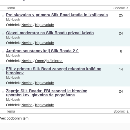
Tema
Sporočila
»
Preiskovalca v primeru Silk Road kradla in izsiljevala
25
McHusch
Oddelek:
Novice
/
Kriptovalute
»
Glavni moderator na Silk Roadu priznal krivdo
24
McHusch
Oddelek:
Novice
/
Kriptovalute
»
Aretiran soustanovitelj Silk Roada 2.0
8
McHusch
Oddelek:
Novice
/
Omrežja / internet
»
FBI v primeru Silk Road zasegel rekordno količino
14
bitcoinov
McHusch
Oddelek:
Novice
/
Kriptovalute
»
Zaprtje Silk Roada: FBI zasegel le bitcoine
24
uporabnikov, glavnina še pogrešana
McHusch
Oddelek:
Novice
/
Kriptovalute
Tema
Sporočila
Več podobnih tem