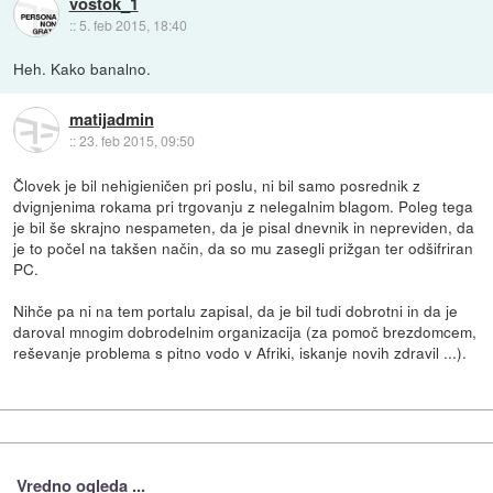
vostok_1
::
5. feb 2015, 18:40
Heh. Kako banalno.
matijadmin
::
23. feb 2015, 09:50
Človek je bil nehigieničen pri poslu, ni bil samo posrednik z
dvignjenima rokama pri trgovanju z nelegalnim blagom. Poleg tega
je bil še skrajno nespameten, da je pisal dnevnik in nepreviden, da
je to počel na takšen način, da so mu zasegli prižgan ter odšifriran
PC.
Nihče pa ni na tem portalu zapisal, da je bil tudi dobrotni in da je
daroval mnogim dobrodelnim organizacija (za pomoč brezdomcem,
reševanje problema s pitno vodo v Afriki, iskanje novih zdravil ...).
Vredno ogleda ...