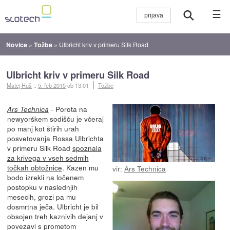
☰
Novice
»
Tožbe
»
Ulbricht kriv v primeru Silk Road
Ulbricht kriv v primeru Silk Road
Matej Huš
::
5. feb 2015
ob 13:01
Tožbe
- Porota na
Ars Technica
newyorškem sodišču je včeraj
po manj kot štirih urah
posvetovanja Rossa Ulbrichta
v primeru Silk Road
spoznala
za krivega v vseh sedmih
točkah obtožnice
. Kazen mu
vir:
Ars Technica
bodo izrekli na ločenem
postopku v naslednjih
mesecih, grozi pa mu
dosmrtna ječa. Ulbricht je bil
obsojen treh kaznivih dejanj v
povezavi s prometom