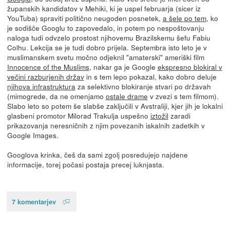
županskih kandidatov v Mehiki, ki je uspel februarja (sicer iz
YouTuba) spraviti politično neugoden posnetek,
a šele po tem
, ko
je sodišče Googlu to zapovedalo, in potem po nespoštovanju
naloga tudi odvzelo prostost njihovemu Brazilskemu šefu Fabiu
Colhu. Lekcija se je tudi dobro prijela. Septembra isto leto je v
muslimanskem svetu močno odjeknil "amaterski" ameriški film
Innocence of the Muslims
, nakar ga je Google
ekspresno blokiral v
večini razburjenih držav
in s tem lepo pokazal, kako dobro deluje
njihova infrastruktura
za selektivno blokiranje stvari po državah
(mimogrede, da ne omenjamo
ostale drame
v zvezi s tem filmom).
Slabo leto so potem še slabše zaključili v Avstraliji, kjer jih je lokalni
glasbeni promotor Milorad Trakulja uspešno
iztožil
zaradi
prikazovanja neresničnih z njim povezanih iskalnih zadetkih v
Google Images.
Googlova krinka, češ da sami zgolj posredujejo najdene
informacije, torej počasi postaja precej luknjasta.
7 komentarjev