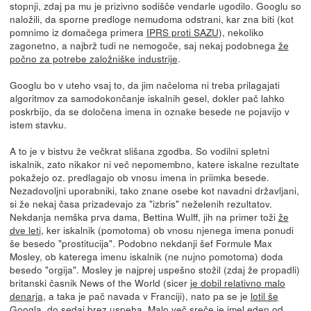
stopnji, zdaj pa mu je prizivno sodišče vendarle ugodilo. Googlu so
naložili, da sporne predloge nemudoma odstrani, kar zna biti (kot
pomnimo iz domačega primera
IPRS proti SAZU
), nekoliko
zagonetno, a najbrž tudi ne nemogoče, saj nekaj podobnega
že
počno za potrebe založniške industrije
.
Googlu bo v uteho vsaj to, da jim načeloma ni treba prilagajati
algoritmov za samodokončanje iskalnih gesel, dokler pač lahko
poskrbijo, da se določena imena in oznake besede ne pojavijo v
istem stavku.
A to je v bistvu že večkrat slišana zgodba. So vodilni spletni
iskalnik, zato nikakor ni več nepomembno, katere iskalne rezultate
pokažejo oz. predlagajo ob vnosu imena in priimka besede.
Nezadovoljni uporabniki, tako znane osebe kot navadni državljani,
si že nekaj časa prizadevajo za "izbris" neželenih rezultatov.
Nekdanja nemška prva dama, Bettina Wulff, jih na primer toži
že
dve leti
, ker iskalnik (pomotoma) ob vnosu njenega imena ponudi
še besedo "prostitucija". Podobno nekdanji šef Formule Max
Mosley, ob katerega imenu iskalnik (ne nujno pomotoma) doda
besedo "orgija". Mosley je najprej uspešno stožil (zdaj že propadli)
britanski časnik News of the World (sicer
je dobil relativno malo
denarja
, a taka je pač navada v Franciji), nato pa se je
lotil še
Googla
, do sedaj brez uspeha. Malo več sreče je imel eden od