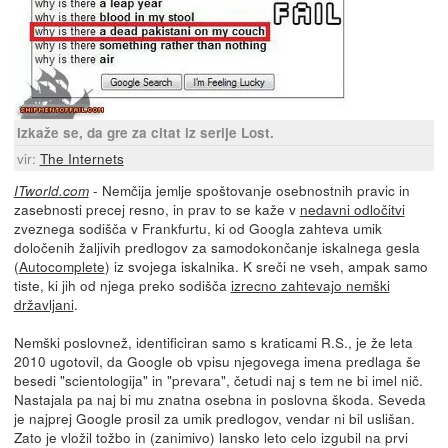
Izkaže se, da gre za citat iz serije Lost.
vir:
The Internets
- Nemčija jemlje spoštovanje osebnostnih pravic in
ITworld.com
zasebnosti precej resno, in prav to se kaže v
nedavni odločitvi
zveznega sodišča v Frankfurtu, ki od Googla zahteva umik
določenih žaljivih predlogov za samodokončanje iskalnega gesla
(
Autocomplete
) iz svojega iskalnika. K sreči ne vseh, ampak samo
tiste, ki jih od njega preko sodišča
izrecno zahtevajo nemški
državljani
.
Nemški poslovnež, identificiran samo s kraticami R.S., je že leta
2010 ugotovil, da Google ob vpisu njegovega imena predlaga še
besedi "scientologija" in "prevara", četudi naj s tem ne bi imel nič.
Nastajala pa naj bi mu znatna osebna in poslovna škoda. Seveda
je najprej Google prosil za umik predlogov, vendar ni bil uslišan.
Zato je vložil tožbo in (zanimivo) lansko leto celo izgubil na prvi