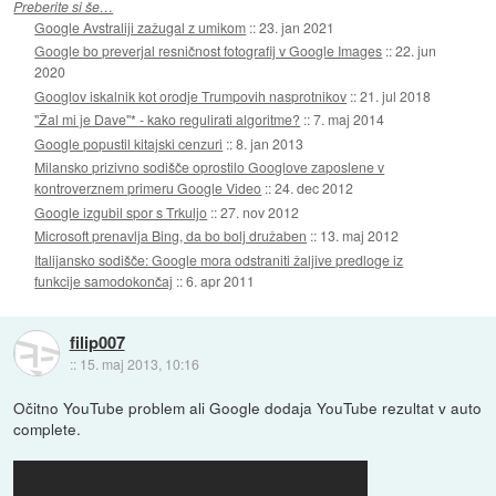
Preberite si še…
Google Avstraliji zažugal z umikom
::
23. jan 2021
Google bo preverjal resničnost fotografij v Google Images
::
22. jun
2020
Googlov iskalnik kot orodje Trumpovih nasprotnikov
::
21. jul 2018
"Žal mi je Dave"* - kako regulirati algoritme?
::
7. maj 2014
Google popustil kitajski cenzuri
::
8. jan 2013
Milansko prizivno sodišče oprostilo Googlove zaposlene v
kontroverznem primeru Google Video
::
24. dec 2012
Google izgubil spor s Trkuljo
::
27. nov 2012
Microsoft prenavlja Bing, da bo bolj družaben
::
13. maj 2012
Italijansko sodišče: Google mora odstraniti žaljive predloge iz
funkcije samodokončaj
::
6. apr 2011
filip007
::
15. maj 2013, 10:16
Očitno YouTube problem ali Google dodaja YouTube rezultat v auto
complete.