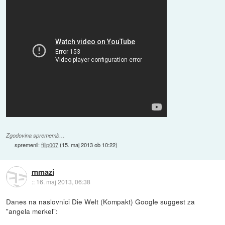
Zgodovina sprememb…
spremenil:
filip007
(
15. maj 2013 ob 10:22
)
mmazi
::
16. maj 2013, 06:38
Danes na naslovnici Die Welt (Kompakt) Google suggest za
"angela merkel":