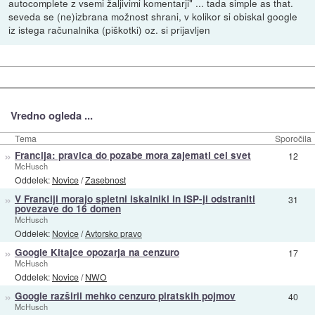
autocomplete z vsemi žaljivimi komentarji" ... tada simple as that.
seveda se (ne)izbrana možnost shrani, v kolikor si obiskal google
iz istega računalnika (piškotki) oz. si prijavljen
Vredno ogleda ...
Tema
Sporočila
»
Francija: pravica do pozabe mora zajemati cel svet
12
McHusch
Oddelek:
Novice
/
Zasebnost
»
V Franciji morajo spletni iskalniki in ISP-ji odstraniti
31
povezave do 16 domen
McHusch
Oddelek:
Novice
/
Avtorsko pravo
»
Google Kitajce opozarja na cenzuro
17
McHusch
Oddelek:
Novice
/
NWO
»
Google razširil mehko cenzuro piratskih pojmov
40
McHusch