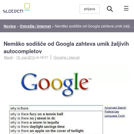
☰
Novice
»
Omrežja / internet
»
Nemško sodišče od Googla zahteva umik žaljivih autocompletov
Nemško sodišče od Googla zahteva umik žaljivih
autocompletov
Mandi
::
15. maj 2013
ob 08:57
Omrežja / internet