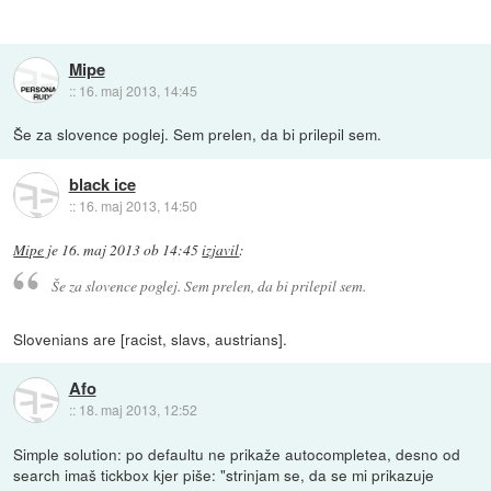
Mipe
::
16. maj 2013, 14:45
Še za slovence poglej. Sem prelen, da bi prilepil sem.
black ice
::
16. maj 2013, 14:50
Mipe
je
16. maj 2013 ob 14:45
izjavil
:
Še za slovence poglej. Sem prelen, da bi prilepil sem.
Slovenians are [racist, slavs, austrians].
Afo
::
18. maj 2013, 12:52
Simple solution: po defaultu ne prikaže autocompletea, desno od
search imaš tickbox kjer piše: "strinjam se, da se mi prikazuje