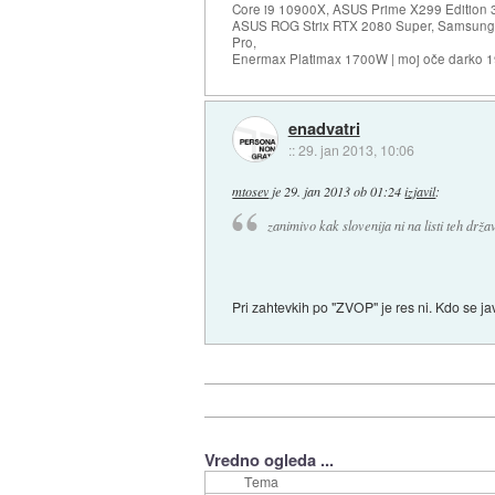
Core i9 10900X, ASUS Prime X299 Edition 
ASUS ROG Strix RTX 2080 Super, Samsung
Pro,
Enermax Platimax 1700W | moj oče darko 
enadvatri
::
29. jan 2013, 10:06
mtosev
je
29. jan 2013 ob 01:24
izjavil
:
zanimivo kak slovenija ni na listi teh drža
Pri zahtevkih po "ZVOP" je res ni. Kdo se ja
Vredno ogleda ...
Tema