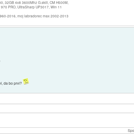
30, 32GB 4x8 3600Mhz G.skill, CM H500M,
 970 PRO, UltraSharp UP3017, Win 11
1960-2016, moj labradorec max 2002-2013
v
vi, da bo prvi?
Spo