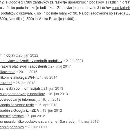
2 je Google 21.389 zahtevkov za razkritje uporabniških podatkov iz različnih držav
začetka pada in tako je tudi tokrat. Zahtevke je posredovalo 31 držav,
med katerim
 podatkov o državah, ki so jih poslale manj kot 30. Najbolj radovedne so seveda 
.600), Nemčija (1.500) in Velika Britanija (1.400).
rnih objav
::
26. jan 2022
zahtevkov za izročitev osebnih podatkov
::
2. feb 2021
azkriti plač svojih zaposlenih
::
27. maj 2017
ikov raste
::
20. jul 2016
kom letališkega Wi-Fi
::
1. feb 2014
 stranmi
::
26. jun 2013
 zahtevkih po informacijah
::
21. jun 2013
kov za posredovanje podatkov
::
18. jun 2013
 posredovanje informacij
::
16. jun 2013
 Googla še vedno raste
::
26. apr 2013
 vsebin z Googla iz - ZDA
::
19. jun 2012
tronske predale
::
7. jun 2012
 za uporabniške podatke s strani ameriške vlade
::
11. maj 2012
ebnih podatkov
::
28. jun 2011