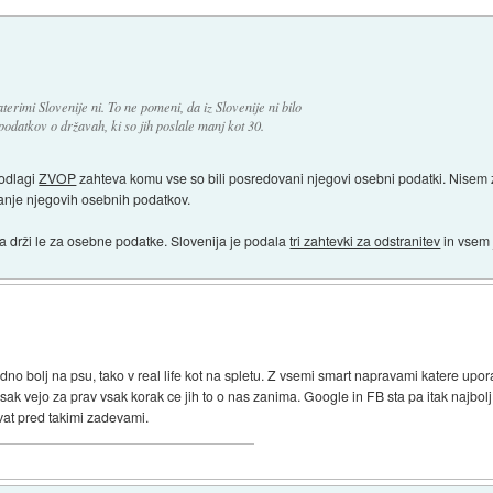
rimi Slovenije ni. To ne pomeni, da iz Slovenije ni bilo
odatkov o državah, ki so jih poslale manj kot 30.
odlagi
ZVOP
zahteva komu vse so bili posredovani njegovi osebni podatki. Nisem 
nje njegovih osebnih podatkov.
a drži le za osebne podatke. Slovenija je podala
tri zahtevki za odstranitev
in vsem 
dno bolj na psu, tako v real life kot na spletu. Z vsemi smart napravami katere upo
ak vejo za prav vsak korak ce jih to o nas zanima. Google in FB sta pa itak najbolj
vat pred takimi zadevami.