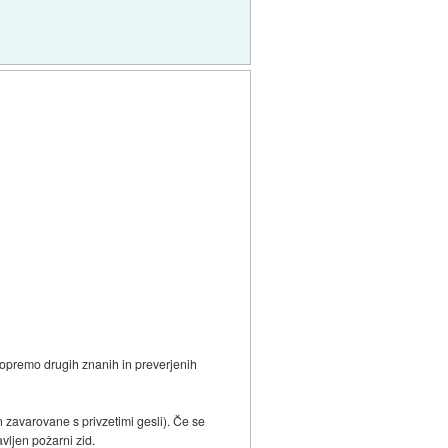
 opremo drugih znanih in preverjenih
n zavarovane s privzetimi gesli). Če se
vljen požarni zid.