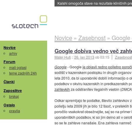
Kalshi omogoča stave na rezultate kliničnih pr
Novice
»
Zasebnost
»
Google 
Novice
Google dobiva vedno več zahte
arhiv
Matej Huš
::
26. jan 2013
ob 03:15
Zasebnost
Forum
Google
- Google
je objavil redno polletno poroč
mali oglasi
sodišč v kazenskem postopku in drugih organov z
teme zadnjih 24h
leta 2010, da bi uporabniki dobili informacijo o 
Članki
podatkov v okviru kazenskih in predkazenskih po
zahtevkih
za odstranitev ilegalnih vsebin (
DMCA 
Zaposlitve
brskaj
Odkar spremljajo te podatke, število zahtevkov 
Ostalo
polletju leta 2009 jih je bilo 12 tisoč, v pretekl
pravila
poročilo vsakokrat obsežnejše, saj so na primer l
uporabniških podatkov, ki so jim delno ali v celot
so se te zahteve nanašale. Ena zahteva namreč 