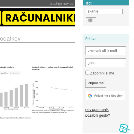
Išči:
Zadnje novice
podatkov
Prijava
Zapomni si me
nov uporabnik
pozabili geslo?