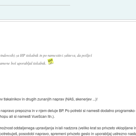
ndowsih) za HP tiskalnik in po namestitvi zahteva, da pošlješ
namene boš uporabljal tiskalnik.
 tiskalnikov in drugih zunanjih naprav (NAS, skenerjev ...)!
OS napravo prepozna in v njem deluje BP. Po potrebi si namesti dodatno programsko
shopu ali si namesti VueScan itn.).
ožnost oddaljenega upravljanja in/ali nadzora (veliko krat so privzeto vklopljene i
 potrebuješ, posodobi napravo, spremeni privzeto geslo in uporabljaj ustrezno nasta