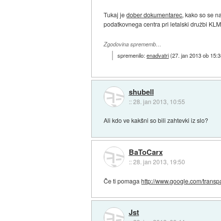
Tukaj je
dober dokumentarec
, kako so se n
podatkovnega centra pri letalski družbi KLM),
Zgodovina sprememb…
spremenilo:
enadvatri
(
27. jan 2013 ob 15:
shubell
::
28. jan 2013, 10:55
Ali kdo ve kakšni so bili zahtevki iz slo?
BaToCarx
::
28. jan 2013, 19:50
Če ti pomaga
http://www.google.com/transpa
Jst