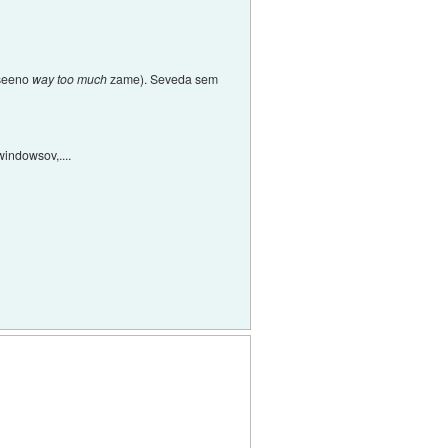
vseeno
way too much
zame). Seveda sem
windowsov,....