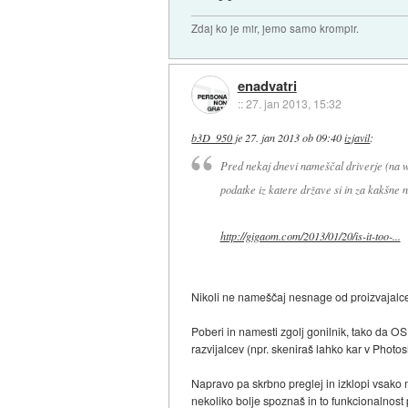
Zdaj ko je mir, jemo samo krompir.
enadvatri
::
27. jan 2013, 15:32
b3D_950
je
27. jan 2013 ob 09:40
izjavil
:
Pred nekaj dnevi nameščal driverje (na wi
podatke iz katere države si in za kakšne 
http://gigaom.com/2013/01/20/is-it-too-...
Nikoli ne nameščaj nesnage od proizvajalcev
Poberi in namesti zgolj gonilnik, tako da 
razvijalcev (npr. skeniraš lahko kar v Photo
Napravo pa skrbno preglej in izklopi vsako m
nekoliko bolje spoznaš in to funkcionalnost