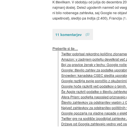
K številkam. V obdobju od julija do decembra 201
najmanj doslej. Delež ugodenih namreč od vsega 
ni bilo nobenega zahtevka, saj Google ne objavi
uspešnost), sledijo pa Indija (2.400), Francija (1
11 komentarjev
Preberite si še…
Twitter pobrisal rekordno količino zloname
Amazon: v zadnjem polletju devetkrat več 
Boj za pravice žensk v techu: Google noče r
Google: število zahtev za podatke uporabn
Snowden: kanadska CSEC sledila uporabni
Google razširja svoje poročilo z okuženimi
Google hoče razkriti več podatkov o tajnih
Še Apple razkril podatke o številu zahtev
Afera Prism: podjetja naposled priznavajo
Število zahtevkov za odstranitev vsebin z
Največ zahtevkov za odstranitev političnih
Google opozarja na vladne napade v elek
Twitter gre na sodišče izpodbijat zahtevke
Države od Googla zahtevajo vedno več os