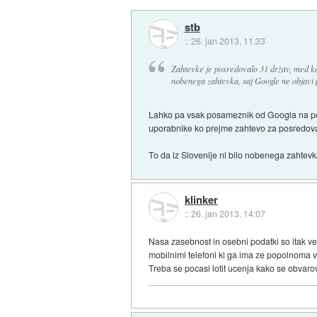
stb
::
26. jan 2013, 11:33
Zahtevke je posredovalo 31 držav, med kate
nobenega zahtevka, saj Google ne objavi p
Lahko pa vsak posameznik od Googla na p
uporabnike ko prejme zahtevo za posredova
To da iz Slovenije ni bilo nobenega zahtevk
klinker
::
26. jan 2013, 14:07
Nasa zasebnost in osebni podatki so itak ve
mobilnimi telefoni ki ga ima ze popolnoma vs
Treba se pocasi lotit ucenja kako se obvaro