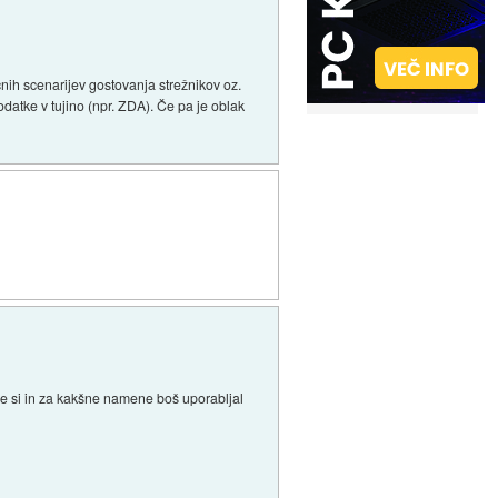
čnih scenarijev gostovanja strežnikov oz.
atke v tujino (npr. ZDA). Če pa je oblak
ave si in za kakšne namene boš uporabljal