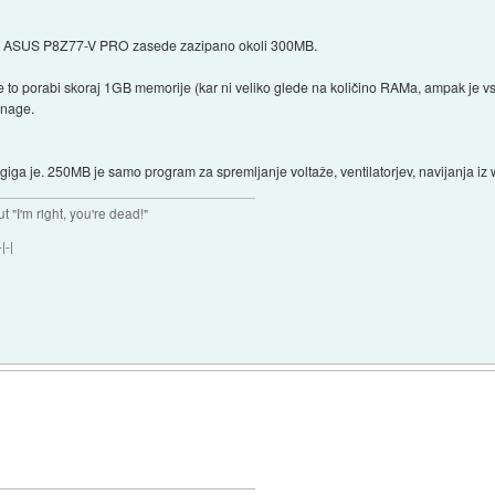
ato ASUS P8Z77-V PRO zasede zazipano okoli 300MB.
vse to porabi skoraj 1GB memorije (kar ni veliko glede na količino RAMa, ampak je 
snage.
 giga je. 250MB je samo program za spremljanje voltaže, ventilatorjev, navijanja iz 
ut "I'm right, you're dead!"
|-|