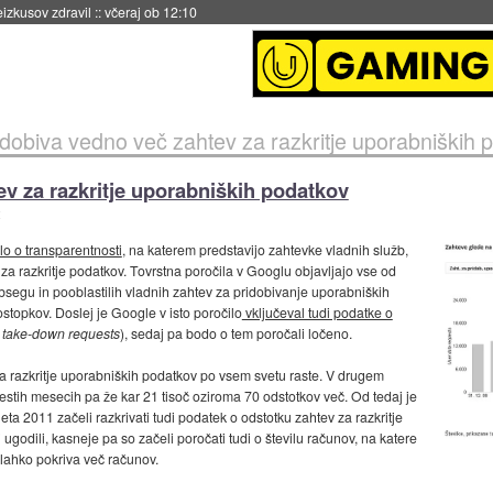
eizkusov zdravil
::
včeraj ob 12:10
dobiva vedno več zahtev za razkritje uporabniških 
v za razkritje uporabniških podatkov
ilo o transparentnosti
, na katerem predstavijo zahtevke vladnih služb,
a razkritje podatkov. Tovrstna poročila v Googlu objavljajo vse od
obsegu in pooblastilih vladnih zahtev za pridobivanje uporabniških
stopkov. Doslej je Google v isto poročilo
vključeval tudi podatke o
take-down requests
), sedaj pa bodo o tem poročali ločeno.
za razkritje uporabniških podatkov po vsem svetu raste. V drugem
ih šestih mesecih pa že kar 21 tisoč oziroma 70 odstotkov več. Od tedaj je
eta 2011 začeli razkrivati tudi podatek o odstotku zahtev za razkritje
i ugodili, kasneje pa so začeli poročati tudi o številu računov, na katere
lahko pokriva več računov.