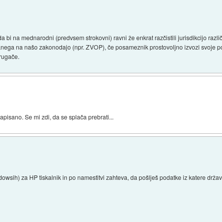
bi na mednarodni (predvsem strokovni) ravni že enkrat razčistili jurisdikcijo razli
anega na našo zakonodajo (npr. ZVOP), če posameznik prostovoljno izvozi svoje pod
drugače.
apisano. Se mi zdi, da se splača prebrati...
owsih) za HP tiskalnik in po namestitvi zahteva, da pošlješ podatke iz katere drž