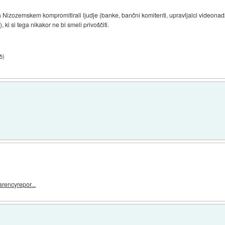
a Nizozemskem kompromitirali ljudje (banke, bančni komitenti, upravljalci videonadzo
 ki si tega nikakor ne bi smeli privoščiti.
35
)
rencyrepor...