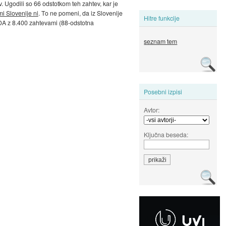
. Ugodili so 66 odstotkom teh zahtev, kar je
i Slovenije ni
. To ne pomeni, da iz Slovenije
Hitre funkcije
ZDA z 8.400 zahtevami (88-odstotna
seznam tem
Posebni izpisi
Avtor:
Ključna beseda: