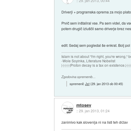
::
29. jan 2013, 00:44
Driverji + programska oprema za mojo pl
Prvič sem inštaliral vse. Pa sem videl, da 
potem drugič izluščil samo driverje brez ne
edit: Sedaj sem pogledal še enkrat. Bolj pol
Islam is not about "I'm right, you're wrong," b
-Wole Soyinka, Literature Nobelist
|-|-|-|-|Proton decay is a tax on existence.|-|-|-
Zgodovina sprememb…
spremenil:
Jst
(
29. jan 2013 ob 00:45
)
mtosev
::
29. jan 2013, 01:24
zanimivo kak slovenija ni na listi teh držav