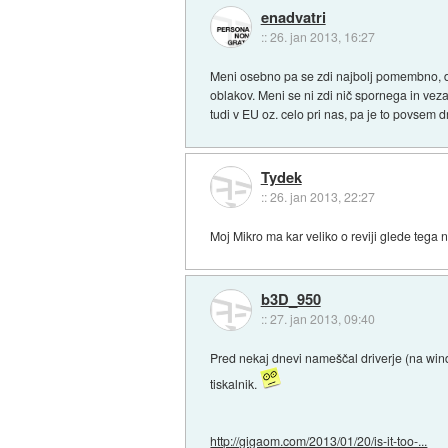
enadvatri
::
26. jan 2013, 16:27
Meni osebno pa se zdi najbolj pomembno, da 
oblakov. Meni se ni zdi nič spornega in vez
tudi v EU oz. celo pri nas, pa je to povsem 
Tydek
::
26. jan 2013, 22:27
Moj Mikro ma kar veliko o reviji glede tega n
b3D_950
::
27. jan 2013, 09:40
Pred nekaj dnevi nameščal driverje (na wind
tiskalnik.
http://gigaom.com/2013/01/20/is-it-too-...