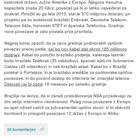
katerokoli državo Južne Amerike z Evropo. Njegova trenutna
kapaciteta znaša 20 Gb/s, povečali pa bi jo lahko največkrat za
dvakrat. Položili so ga leta 2010, stal je 370 milijonov dolarjev, pri
projektu pa so sodelovali brazilski Embratel, Deutsche Telekom,
Telecom Itália, francoski STET in španska Telefonica. Gradnja
nove povezave je zato postala prva prioriteta.
Najprej bomo opazili, da je cena gradnje podmorskih optičnih
povezav precej padla,
saj bo nov kabel stal okrog 185 milijonov
dolarjev
. Kabel bo položilo brazilsko podjetje, katerega lastniki
bodo brazilski Telebras (35 odstotkov), španski IslaLink Submarine
Cables (45 odstotkov) in nek brazilski sklad. Kabel bo v Braziliji
potekal iz Fortaleze, ki je brazilsko središče za podmorske optične
povezave, in bo pocenil dostop do interneta ter zmanjšal latence.
Delovati naj bi začel
18 mesecev po začetku gradnje.
Brazilija ne skriva, da si zaradi prisluškovanja NSA prizadevajo za
čim večjo internetno neodvisnost. Poleg nove povezave z Evropo
so spet oživeli načrti za južnoameriški optični obroč, ki bi obkrožil
kontinent in omogočil povezavo 12 držav z Evropo in Afriko.
24 komentarjev