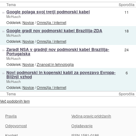
Tema
Sporočila
»
Google polaga svoj tretji podmorski kabel
11
McHusch
Oddelek:
Novice
/
Omrežja / internet
»
Google gradi nov podmorski kabel Brazilija-ZDA
18
McHusch
Oddelek:
Novice
/
Omrežja / internet
»
Zaradi NSA v gradnji nov podmorski kabel Brazilija-
24
Portugalska
McHusch
Oddelek:
Novice
/
Znanost in tehnologija
»
Novi podmorski in kopenski kabli za povezavo Evropa-
6
Bližnji vzhod
McHusch
Oddelek:
Novice
/
Omrežja / internet
Tema
Sporočila
Več podobnih tem
Pravila
Večina pravic pridržanih
Odgovornost
Oglaševanje
Kontakt
ISSN 1581-0186