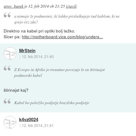
sirov_burek
je
12. feb 2014 ob 21:25
izjavil
:
a nimajo že podmornic, ki lahko prisluškujejo tud kablom, ki ne
grejo čez zda?
Direktno na kabel pri optiki bolj težko.
Sicer pa:
http://motherboard.vice.com/blog/unders...
MrStein
::
12. feb 2014, 21:40
Z Evropo in Afriko jo trenutno povezuje le en štirinajst
podmorski kabel
štirinajst kaj?
Kabel bo položilo podjetje brazilsko podjetje
k4vz0024
::
12. feb 2014, 21:41