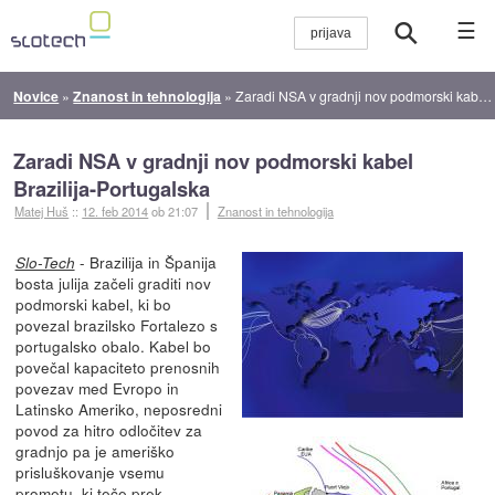
☰
Novice
»
Znanost in tehnologija
»
Zaradi NSA v gradnji nov podmorski kabel Brazilija-Portugalska
Zaradi NSA v gradnji nov podmorski kabel
Brazilija-Portugalska
Matej Huš
::
12. feb 2014
ob 21:07
Znanost in tehnologija
- Brazilija in Španija
Slo-Tech
bosta julija začeli graditi nov
podmorski kabel, ki bo
povezal brazilsko Fortalezo s
portugalsko obalo. Kabel bo
povečal kapaciteto prenosnih
povezav med Evropo in
Latinsko Ameriko, neposredni
povod za hitro odločitev za
gradnjo pa je ameriško
prisluškovanje vsemu
prometu, ki teče prek