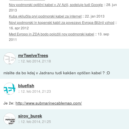
Nov podmorski optični kabel v JV Aziji, sodeluje tudi Google
::
28. jun
2013
Kuba vključila prvi podmorski kabel za internet
::
22. jan 2013
Novi podmorski in kopenski kabli za povezavo Evropa-Bližnji vzhod
::
16. apr 2012
Med Evropo in ZDA bodo položili nov podmorski kabel
::
13. sep
2011
mrTwelveTrees
::
12. feb 2014, 21:18
mislite da bo kdaj v Jadranu tudi kakšen optičen kabel ? :D
bluefish
::
12. feb 2014, 21:23
Je že:
http://www.submarinecablemap.com/
sirov_burek
::
12. feb 2014, 21:25