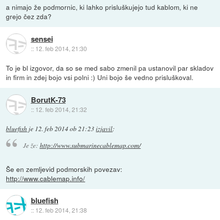
a nimajo že podmornic, ki lahko prisluškujejo tud kablom, ki ne
grejo čez zda?
sensei
::
12. feb 2014, 21:30
To je bl izgovor, da so se med sabo zmenil pa ustanovil par skladov
in firm in zdej bojo vsi polni :) Uni bojo še vedno prisluškoval.
BorutK-73
::
12. feb 2014, 21:32
bluefish
je
12. feb 2014 ob 21:23
izjavil
:
Je že:
http://www.submarinecablemap.com/
Še en zemljevid podmorskih povezav:
http://www.cablemap.info/
bluefish
::
12. feb 2014, 21:38