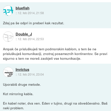
bluefish
::
12. feb 2014, 21:58
Zdaj pa še odpri in preberi kak rezultat.
Double_J
::
12. feb 2014, 22:53
Ampak če prisluškuješ tem podmorskim kablom, s tem še ne
prisluškuješ komunikaciji, znotraj posameznih kontinentov. Se pravi
sigurno s tem ne moreš zaobjeti vse komunikacije.
Invictus
::
12. feb 2014, 23:04
Uporabiš druge metode.
Kot mirroring kabla.
En kabel noter, dva ven. Eden v tujino, drugi na obveščevalno. Baš
neki problem.