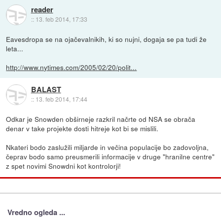
reader
::
13. feb 2014, 17:33
Eavesdropa se na ojačevalnikih, ki so nujni, dogaja se pa tudi že
leta...
http://www.nytimes.com/2005/02/20/polit...
BALAST
::
13. feb 2014, 17:44
Odkar je Snowden obširneje razkril načrte od NSA se obrača
denar v take projekte dosti hitreje kot bi se mislili.
Nkateri bodo zaslužili miljarde in večina populacije bo zadovoljna,
čeprav bodo samo preusmerili informacije v druge "hranilne centre"
z spet novimi Snowdni kot kontrolorji!
Vredno ogleda ...