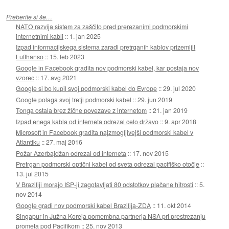
Preberite si še…
NATO razvija sistem za zaščito pred prerezanimi podmorskimi
internetnimi kabli
::
1. jan 2025
Izpad informacijskega sistema zaradi pretrganih kablov prizemljil
Lufthanso
::
15. feb 2023
Google in Facebook gradita nov podmorski kabel, kar postaja nov
vzorec
::
17. avg 2021
Google si bo kupil svoj podmorski kabel do Evrope
::
29. jul 2020
Google polaga svoj tretji podmorski kabel
::
29. jun 2019
Tonga ostala brez žične povezave z internetom
::
21. jan 2019
Izpad enega kabla od interneta odrezal celo državo
::
9. apr 2018
Microsoft in Facebook gradita najzmogljivejši podmorski kabel v
Atlantiku
::
27. maj 2016
Požar Azerbajdžan odrezal od interneta
::
17. nov 2015
Pretrgan podmorski optični kabel od sveta odrezal pacifiško otočje
::
13. jul 2015
V Braziliji morajo ISP-ji zagotavljati 80 odstotkov plačane hitrosti
::
5.
nov 2014
Google gradi nov podmorski kabel Brazilija-ZDA
::
11. okt 2014
Singapur in Južna Koreja pomembna partnerja NSA pri prestrezanju
prometa pod Pacifikom
::
25. nov 2013