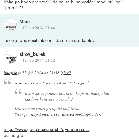
Kako pa bodo preprečili, da se ne bi na optični kabel priklopili
"paraziti"?
Mipe
::
12. feb 2014, 21:44
Težje je preprečiti ribičem, da ne uničijo kablov.
sirov_burek
::
12. feb 2014, 21:52
bluefish
je
12. feb 2014 ob 21:38
izjavil
:
sirov_burek
je
12. feb 2014 ob 21:25
izjavil
:
a nimajo že podmornic, ki lahko prisluškujejo tud
kablom, ki ne grejo čez zda?
Direktno na kabel pri optiki bolj težko.
Sicer pa:
http://motherboard.vice.com/blog/unders...
https://www.google.si/search?q=under+se...
očitno gre