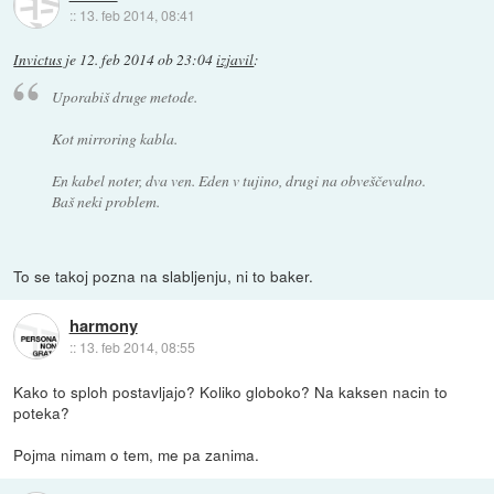
::
13. feb 2014, 08:41
Invictus
je
12. feb 2014 ob 23:04
izjavil
:
Uporabiš druge metode.
Kot mirroring kabla.
En kabel noter, dva ven. Eden v tujino, drugi na obveščevalno.
Baš neki problem.
To se takoj pozna na slabljenju, ni to baker.
harmony
::
13. feb 2014, 08:55
Kako to sploh postavljajo? Koliko globoko? Na kaksen nacin to
poteka?
Pojma nimam o tem, me pa zanima.