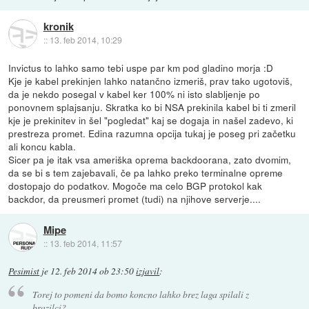
kronik
::
13. feb 2014, 10:29
Invictus to lahko samo tebi uspe par km pod gladino morja :D
Kje je kabel prekinjen lahko natančno izmeriš, prav tako ugotoviš,
da je nekdo posegal v kabel ker 100% ni isto slabljenje po
ponovnem splajsanju. Skratka ko bi NSA prekinila kabel bi ti zmeril
kje je prekinitev in šel "pogledat" kaj se dogaja in našel zadevo, ki
prestreza promet. Edina razumna opcija tukaj je poseg pri začetku
ali koncu kabla.
Sicer pa je itak vsa ameriška oprema backdoorana, zato dvomim,
da se bi s tem zajebavali, če pa lahko preko terminalne opreme
dostopajo do podatkov. Mogoče ma celo BGP protokol kak
backdor, da preusmeri promet (tudi) na njihove serverje....
Mipe
::
13. feb 2014, 11:57
Pesimist
je
12. feb 2014 ob 23:50
izjavil
:
Torej to pomeni da bomo koncno lahko brez laga spilali z
brazilci?