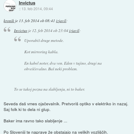
Invictus
::
13. feb 2014, 09:44
kronik
je
13. feb 2014 ob 08:41
izjavil
:
Invictus
je
12. feb 2014 ob 23:04
izjavil
:
Uporabiš druge metode.
Kot mirroring kabla.
En kabel noter, dva ven. Eden v tujino, drugi na
obveščevalno. Baš neki problem.
To se takoj pozna na slabljenju, ni to baker.
Seveda daš vmes ojačevalnik. Pretvoriš optiko v elektriko in nazaj.
Saj folk ki to dela ni glup.
Baker ima ravno tako slabljenje ...
Po Sloveniji te naprave že obstajajo na velikih vozliščih.