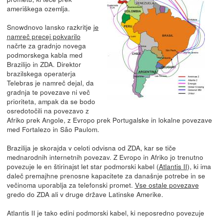
ameriškega ozemlja.
Snowdnovo lansko razkritje
je
namreč precej pokvarilo
načrte za gradnjo novega
podmorskega kabla med
Brazilijo in ZDA. Direktor
brazilskega operaterja
Telebras je namreč dejal, da
gradnja te povezave ni več
prioriteta, ampak da se bodo
osredotočili na povezavo z
Afriko prek Angole, z Evropo prek Portugalske in lokalne povezave
med Fortalezo in São Paulom.
Brazilija je skorajda v celoti odvisna od ZDA, kar se tiče
mednarodnih internetnih povezav. Z Evropo in Afriko jo trenutno
povezuje le en štirinajst let star podmorski kabel (
Atlantis II
), ki ima
daleč premajhne prenosne kapacitete za današnje potrebe in se
večinoma uporablja za telefonski promet.
Vse ostale povezave
gredo do ZDA ali v druge države Latinske Amerike.
Atlantis II je tako edini podmorski kabel, ki neposredno povezuje