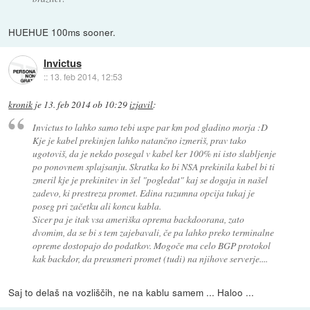
HUEHUE 100ms sooner.
Invictus
::
13. feb 2014, 12:53
kronik
je
13. feb 2014 ob 10:29
izjavil
:
Invictus to lahko samo tebi uspe par km pod gladino morja :D
Kje je kabel prekinjen lahko natančno izmeriš, prav tako
ugotoviš, da je nekdo posegal v kabel ker 100% ni isto slabljenje
po ponovnem splajsanju. Skratka ko bi NSA prekinila kabel bi ti
zmeril kje je prekinitev in šel "pogledat" kaj se dogaja in našel
zadevo, ki prestreza promet. Edina razumna opcija tukaj je
poseg pri začetku ali koncu kabla.
Sicer pa je itak vsa ameriška oprema backdoorana, zato
dvomim, da se bi s tem zajebavali, če pa lahko preko terminalne
opreme dostopajo do podatkov. Mogoče ma celo BGP protokol
kak backdor, da preusmeri promet (tudi) na njihove serverje....
Saj to delaš na vozliščih, ne na kablu samem ... Haloo ...