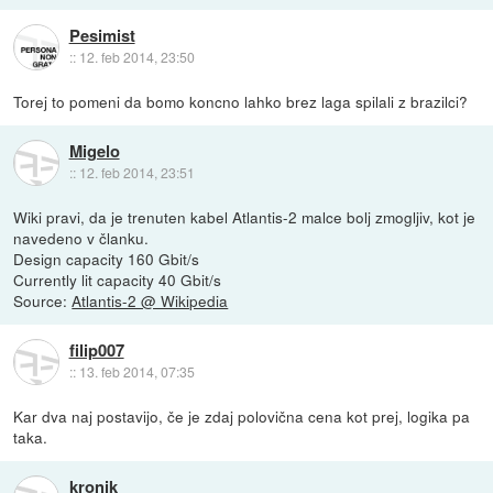
Pesimist
::
12. feb 2014, 23:50
Torej to pomeni da bomo koncno lahko brez laga spilali z brazilci?
Migelo
::
12. feb 2014, 23:51
Wiki pravi, da je trenuten kabel Atlantis-2 malce bolj zmogljiv, kot je
navedeno v članku.
Design capacity 160 Gbit/s
Currently lit capacity 40 Gbit/s
Source:
Atlantis-2 @ Wikipedia
filip007
::
13. feb 2014, 07:35
Kar dva naj postavijo, če je zdaj polovična cena kot prej, logika pa
taka.
kronik