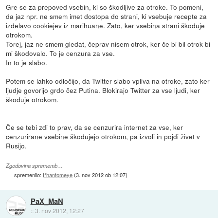
Gre se za prepoved vsebin, ki so škodljive za otroke. To pomeni,
da jaz npr. ne smem imet dostopa do strani, ki vsebuje recepte za
izdelavo cookiejev iz marihuane. Zato, ker vsebina strani škoduje
otrokom.
Torej, jaz ne smem gledat, čeprav nisem otrok, ker če bi bil otrok bi
mi škodovalo. To je cenzura za vse.
In to je slabo.
Potem se lahko odločijo, da Twitter slabo vpliva na otroke, zato ker
ljudje govorijo grdo čez Putina. Blokirajo Twitter za vse ljudi, ker
škoduje otrokom.
Če se tebi zdi to prav, da se cenzurira internet za vse, ker
cenzurirane vsebine škodujejo otrokom, pa izvoli in pojdi živet v
Rusijo.
Zgodovina sprememb…
spremenilo:
Phantomeye
(
3. nov 2012 ob 12:07
)
PaX_MaN
::
3. nov 2012, 12:27