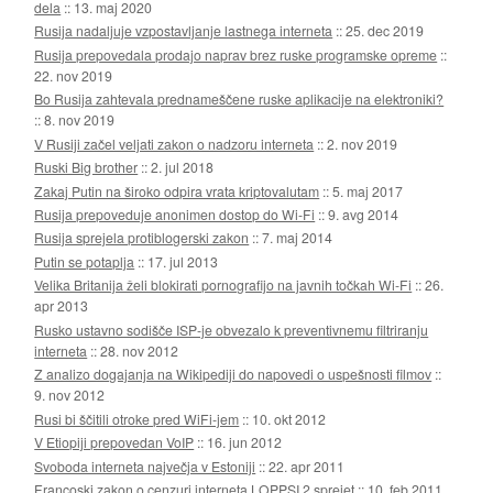
dela
::
13. maj 2020
Rusija nadaljuje vzpostavljanje lastnega interneta
::
25. dec 2019
Rusija prepovedala prodajo naprav brez ruske programske opreme
::
22. nov 2019
Bo Rusija zahtevala prednameščene ruske aplikacije na elektroniki?
::
8. nov 2019
V Rusiji začel veljati zakon o nadzoru interneta
::
2. nov 2019
Ruski Big brother
::
2. jul 2018
Zakaj Putin na široko odpira vrata kriptovalutam
::
5. maj 2017
Rusija prepoveduje anonimen dostop do Wi-Fi
::
9. avg 2014
Rusija sprejela protiblogerski zakon
::
7. maj 2014
Putin se potaplja
::
17. jul 2013
Velika Britanija želi blokirati pornografijo na javnih točkah Wi-Fi
::
26.
apr 2013
Rusko ustavno sodišče ISP-je obvezalo k preventivnemu filtriranju
interneta
::
28. nov 2012
Z analizo dogajanja na Wikipediji do napovedi o uspešnosti filmov
::
9. nov 2012
Rusi bi ščitili otroke pred WiFi-jem
::
10. okt 2012
V Etiopiji prepovedan VoIP
::
16. jun 2012
Svoboda interneta največja v Estoniji
::
22. apr 2011
Francoski zakon o cenzuri interneta LOPPSI 2 sprejet
::
10. feb 2011