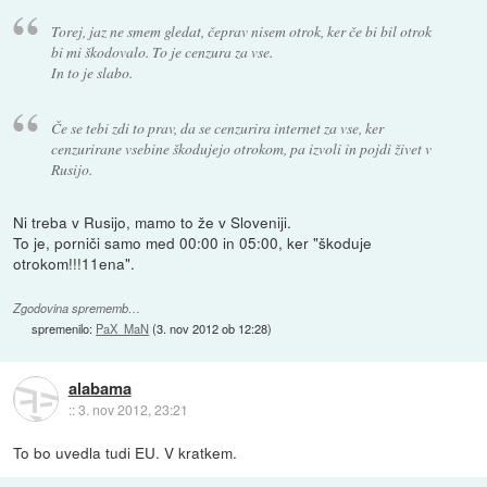
Torej, jaz ne smem gledat, čeprav nisem otrok, ker če bi bil otrok
bi mi škodovalo. To je cenzura za vse.
In to je slabo.
Če se tebi zdi to prav, da se cenzurira internet za vse, ker
cenzurirane vsebine škodujejo otrokom, pa izvoli in pojdi živet v
Rusijo.
Ni treba v Rusijo, mamo to že v Sloveniji.
To je, porniči samo med 00:00 in 05:00, ker "škoduje
otrokom!!!11ena".
Zgodovina sprememb…
spremenilo:
PaX_MaN
(
3. nov 2012 ob 12:28
)
alabama
::
3. nov 2012, 23:21
To bo uvedla tudi EU. V kratkem.