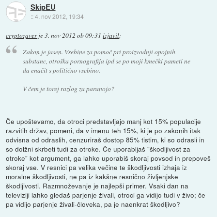
SkipEU
::
4. nov 2012, 19:34
cryptozaver
je
3. nov 2012 ob 09:31
izjavil
:
Zakon je jasen. Vsebine za pomoč pri proizvodnji opojnih
substanc, otroška pornografija ipd se po moji kmečki pameti ne
da enačit s politično vsebino.
V čem je torej razlog za paranojo?
Če upoštevamo, da otroci predstavljajo manj kot 15% populacije
razvitih držav, pomeni, da v imenu teh 15%, ki je po zakonih itak
odvisna od odraslih, cenzuriraš dostop 85% tistim, ki so odrasli in
so dolžni skrbeti tudi za otroke. Če uporabljaš "škodljivost za
otroke" kot argument, ga lahko uporabiš skoraj povsod in prepoveš
skoraj vse. V resnici pa velika večine te škodljivosti izhaja iz
moralne škodljivosti, ne pa iz kakšne resnično življenjske
škodljivosti. Razmnoževanje je najlepši primer. Vsaki dan na
televiziji lahko gledaš parjenje živali, otroci ga vidijo tudi v živo; če
pa vidijo parjenje živali-človeka, pa je naenkrat škodljivo?