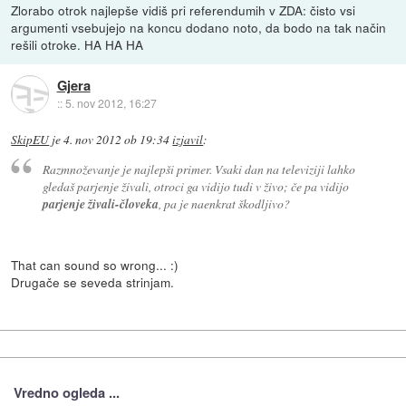
Zlorabo otrok najlepše vidiš pri referendumih v ZDA: čisto vsi
argumenti vsebujejo na koncu dodano noto, da bodo na tak način
rešili otroke. HA HA HA
Gjera
::
5. nov 2012, 16:27
SkipEU
je
4. nov 2012 ob 19:34
izjavil
:
Razmnoževanje je najlepši primer. Vsaki dan na televiziji lahko
gledaš parjenje živali, otroci ga vidijo tudi v živo; če pa vidijo
parjenje živali-človeka
, pa je naenkrat škodljivo?
That can sound so wrong... :)
Drugače se seveda strinjam.
Vredno ogleda ...