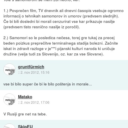
1.) Povprečen film, TV dnevnik ali dnevni časopis vsebuje ogromno
informacij o tehnikah samomorov in umorov (predvsem slednjih).
Če bi bili dosledni bi morali cenzurirat vse kar prikazuje nasilje
(predvsem tisto resnično nasilje iz poročil).
2.) Samomori so le posledica nečesa, torej gre tukaj za precej
beden poizkus preprečitve terminalnega stadija bolezni. Začnite
iskat in zdravit razloge v je***i pijanski kulturi naroda ki uničuje
družine (velja tudi za Slovenijo, oz. kar za vse Slovane).
gruntfürmich
::
2. nov 2012, 15:16
vse bi bilo super če bi le bilo poštenja in morale...
Matako
::
2. nov 2012, 17:06
V Rusiji gre net na tebe.
SkipEU