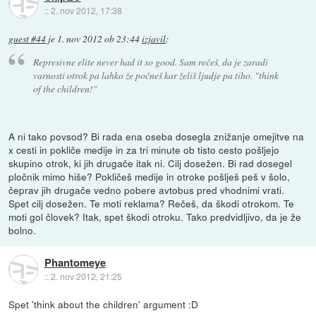
::
2. nov 2012, 17:38
guest #44
je
1. nov 2012 ob 23:44
izjavil
:
Represivne elite never had it so good. Sam rečeš, da je zaradi
varnosti otrok pa lahko že počneš kar želiš ljudje pa tiho. "think
of the children!"
A ni tako povsod? Bi rada ena oseba dosegla znižanje omejitve na
x cesti in pokliče medije in za tri minute ob tisto cesto pošljejo
skupino otrok, ki jih drugače itak ni. Cilj dosežen. Bi rad dosegel
pločnik mimo hiše? Pokličeš medije in otroke pošlješ peš v šolo,
čeprav jih drugače vedno pobere avtobus pred vhodnimi vrati.
Spet cilj dosežen. Te moti reklama? Rečeš, da škodi otrokom. Te
moti gol človek? Itak, spet škodi otroku. Tako predvidljivo, da je že
bolno.
Phantomeye
::
2. nov 2012, 21:25
Spet 'think about the children' argument :D