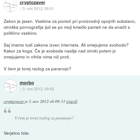
cryptozaver
::
3. nov 2012, 09:31
Zakon je jasen. Vsebine za pomoč pri proizvodnji opojnih substanc,
otroška pornografija ipd se po moji kmečki pameti ne da enačit s
politično vsebino.
Saj imamo tudi zakone izven interneta. Ali omejujemo svobodo?
Kakor za koga. Če je svoboda nasilje nad otroki potem jo
omejujemo in nihče nima nič proti.
V čem je torej razlog za paranojo?
morbo
::
3. nov 2012, 09:42
cryptozaver
je
3. nov 2012 ob 09:31
izjavil
:
V čem je torej razlog za paranojo?
Verjetno tole: