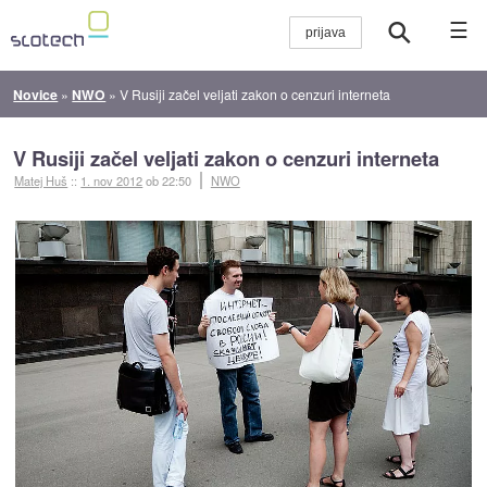
☰
Novice
»
NWO
»
V Rusiji začel veljati zakon o cenzuri interneta
V Rusiji začel veljati zakon o cenzuri interneta
Matej Huš
::
1. nov 2012
ob 22:50
NWO