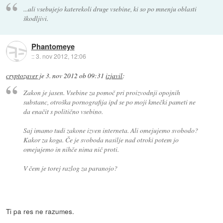
...ali vsebujejo katerekoli druge vsebine, ki so po mnenju oblasti
škodljivi.
Phantomeye
::
3. nov 2012, 12:06
cryptozaver
je
3. nov 2012 ob 09:31
izjavil
:
Zakon je jasen. Vsebine za pomoč pri proizvodnji opojnih
substanc, otroška pornografija ipd se po moji kmečki pameti ne
da enačit s politično vsebino.
Saj imamo tudi zakone izven interneta. Ali omejujemo svobodo?
Kakor za koga. Če je svoboda nasilje nad otroki potem jo
omejujemo in nihče nima nič proti.
V čem je torej razlog za paranojo?
Ti pa res ne razumes.