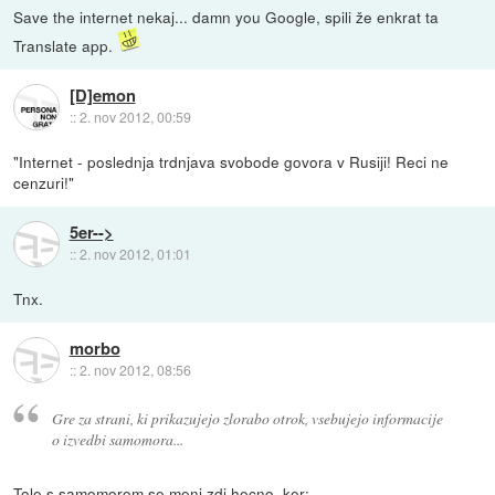
Save the internet nekaj... damn you Google, spili že enkrat ta
Translate app.
[D]emon
::
2. nov 2012, 00:59
"Internet - poslednja trdnjava svobode govora v Rusiji! Reci ne
cenzuri!"
5er-->
::
2. nov 2012, 01:01
Tnx.
morbo
::
2. nov 2012, 08:56
Gre za strani, ki prikazujejo zlorabo otrok, vsebujejo informacije
o izvedbi samomora...
Tole s samomorom se meni zdi hecno, ker: