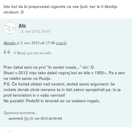
Isto kot da bi prepovedal cigarete za vse ljudi, ker le ti škodijo
otrokom :D
Afo
::
3. nov 2012, 00:41
Matako
je
2. nov 2012 ob 17:06
izjavil
:
V Rusiji gre net na tebe.
Prav čakal sem na prvi "In soviet russia..." vic! :D
Stvari v 2012 niso tako daleč naprej kot so bile v 1950+. Pa s tem
ne mislim samo na Rusijo.
P.S. Če hočeš oblast nad ovcami, dodaš samo argument: če
nočete zlorab otrok moramo ta in tisti zakon sprejeti/ali pa: to je
proti teroristom in v vašo varnost!
Ne pozabit: Pedofili in teroristi so na vsakem vogalu.
Zgodovina sprememb…
spremenil:
Afo
(
3. nov 2012 ob 00:44
)