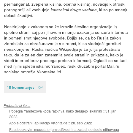
permanganat, žveplena kislina, ocetna kislina), novačijo k otroški
pornografiji ali vsebujejo
, ki so po mnenju
katerekoli druge vsebine
oblasti škodljivi.
Nestrinjanje z zakonom so že izrazile številne organizacije in
spletne strani, saj po njihovem mnenju uzakonja cenzuro interneta
in pomeni smrt njegove svobode. Bojijo se, da bo Rusija zakon
zlorabljala za obračunavanje s stranmi, ki so vladajoči garnituri
nenaklonjene. Ruska inačica Wikipedija je že julija protestirala
tako, da je za en dan zatemnila svoje strani in prikazala, kako je
videti internet brez prostega pretoka informacij. Oglasili so se tudi,
med njimi spletni iskalnik Yandex, ruski družabni portal Mail.ru,
socialno omrežje Vkontakte itd.
18 komentarjev
Preberite si še…
Pobegla Yandexova koda razkriva, kako delujejo iskalniki
::
31. jan
2023
Apple odstranil aplikacijo VKontakte
::
28. sep 2022
Facebookovim moderatorjem odškodnina zaradi posledic njihovega