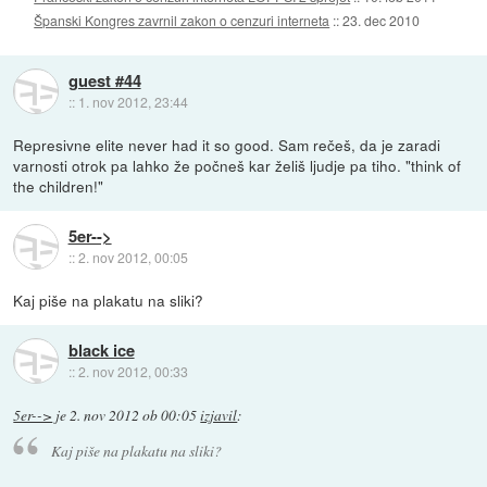
Španski Kongres zavrnil zakon o cenzuri interneta
::
23. dec 2010
guest #44
::
1. nov 2012, 23:44
Represivne elite never had it so good. Sam rečeš, da je zaradi
varnosti otrok pa lahko že počneš kar želiš ljudje pa tiho. "think of
the children!"
5er-->
::
2. nov 2012, 00:05
Kaj piše na plakatu na sliki?
black ice
::
2. nov 2012, 00:33
5er-->
je
2. nov 2012 ob 00:05
izjavil
:
Kaj piše na plakatu na sliki?