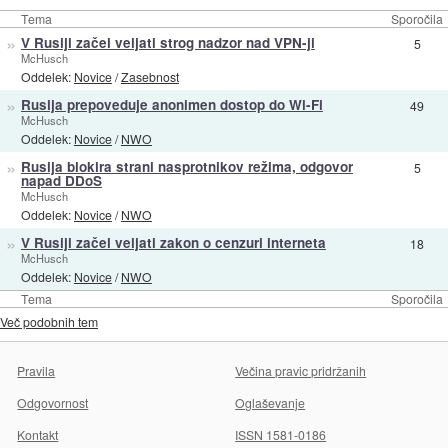
Tema
Sporočila
»
V Rusiji začel veljati strog nadzor nad VPN-ji
5
McHusch
Oddelek:
Novice
/
Zasebnost
»
Rusija prepoveduje anonimen dostop do Wi-Fi
49
McHusch
Oddelek:
Novice
/
NWO
»
Rusija blokira strani nasprotnikov režima, odgovor
5
napad DDoS
McHusch
Oddelek:
Novice
/
NWO
»
V Rusiji začel veljati zakon o cenzuri interneta
18
McHusch
Oddelek:
Novice
/
NWO
Tema
Sporočila
Več podobnih tem
Pravila
Večina pravic pridržanih
Odgovornost
Oglaševanje
Kontakt
ISSN 1581-0186