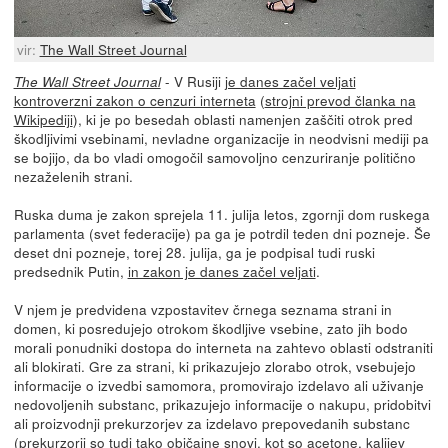
vir:
The Wall Street Journal
- V Rusiji
je danes začel veljati
The Wall Street Journal
kontroverzni zakon o cenzuri interneta
(
strojni prevod članka na
Wikipediji
), ki je po besedah oblasti namenjen zaščiti otrok pred
škodljivimi vsebinami, nevladne organizacije in neodvisni mediji pa
se bojijo, da bo vladi omogočil samovoljno cenzuriranje politično
nezaželenih strani.
Ruska duma je zakon sprejela 11. julija letos, zgornji dom ruskega
parlamenta (svet federacije) pa ga je potrdil teden dni pozneje. Še
deset dni pozneje, torej 28. julija, ga je podpisal tudi ruski
predsednik Putin,
in zakon je danes začel veljati
.
V njem je predvidena vzpostavitev črnega seznama strani in
domen, ki posredujejo otrokom škodljive vsebine, zato jih bodo
morali ponudniki dostopa do interneta na zahtevo oblasti odstraniti
ali blokirati. Gre za strani, ki prikazujejo zlorabo otrok, vsebujejo
informacije o izvedbi samomora, promovirajo izdelavo ali uživanje
nedovoljenih substanc, prikazujejo informacije o nakupu, pridobitvi
ali proizvodnji prekurzorjev za izdelavo prepovedanih substanc
(prekurzorji so tudi tako običajne snovi, kot so acetone, kalijev