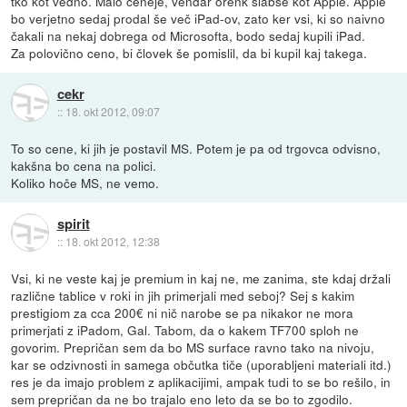
tko kot vedno. Malo ceneje, vendar orenk slabše kot Apple. Apple
bo verjetno sedaj prodal še več iPad-ov, zato ker vsi, ki so naivno
čakali na nekaj dobrega od Microsofta, bodo sedaj kupili iPad.
Za polovično ceno, bi človek še pomislil, da bi kupil kaj takega.
cekr
::
18. okt 2012, 09:07
To so cene, ki jih je postavil MS. Potem je pa od trgovca odvisno,
kakšna bo cena na polici.
Koliko hoče MS, ne vemo.
spirit
::
18. okt 2012, 12:38
Vsi, ki ne veste kaj je premium in kaj ne, me zanima, ste kdaj držali
različne tablice v roki in jih primerjali med seboj? Sej s kakim
prestigiom za cca 200€ ni nič narobe se pa nikakor ne mora
primerjati z iPadom, Gal. Tabom, da o kakem TF700 sploh ne
govorim. Prepričan sem da bo MS surface ravno tako na nivoju,
kar se odzivnosti in samega občutka tiče (uporabljeni materiali itd.)
res je da imajo problem z aplikacijimi, ampak tudi to se bo rešilo, in
sem prepričan da ne bo trajalo eno leto da se bo to zgodilo.