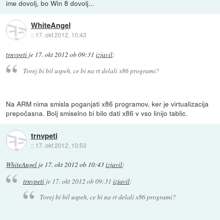
ime dovolj, bo Win 8 dovolj...
WhiteAngel
::
17. okt 2012, 10:43
trnvpeti
je
17. okt 2012 ob 09:31
izjavil
:
Torej bi bil uspeh, ce bi na rt delali x86 programi?
Na ARM nima smisla poganjati x86 programov, ker je virtualizacija
prepočasna. Bolj smiselno bi bilo dati x86 v vso linijo tablic.
trnvpeti
::
17. okt 2012, 10:53
WhiteAngel
je
17. okt 2012 ob 10:43
izjavil
:
trnvpeti
je
17. okt 2012 ob 09:31
izjavil
:
Torej bi bil uspeh, ce bi na rt delali x86 programi?