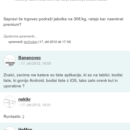
Sepravi če trgovec podraži jabolka na 30€/kg, ratajo kar naenkrat
premium?
Zgodovina sprememb…
spremenil:
technolog
(
17. okt 2012 ob 17:16
)
Bananovec
::
17. okt 2012, 19:00
Znalci, zanima me katere so tiste aplikacije, ki so na tablici, bodisi
tiste, ki gonijo Android, bodisi tiste z iOS, tako zelo orenk kul in
uporabne ?
nekikr
::
17. okt 2012, 19:31
Runtastic ;)
HeMan