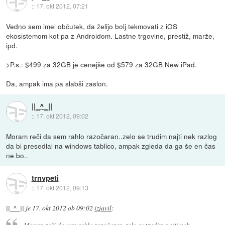
::
17. okt 2012, 07:21
Vedno sem imel občutek, da želijo bolj tekmovati z iOS
ekosistemom kot pa z Androidom. Lastne trgovine, prestiž, marže,
ipd.
>P.s.: $499 za 32GB je cenejše od $579 za 32GB New iPad.
Da, ampak ima pa slabši zaslon.
||_^_||
::
17. okt 2012, 09:02
Moram reči da sem rahlo razočaran..zelo se trudim najti nek razlog
da bi presedlal na windows tablico, ampak zgleda da ga še en čas
ne bo..
trnvpeti
::
17. okt 2012, 09:13
||_^_||
je
17. okt 2012 ob 09:02
izjavil
:
Moram reči da sem rahlo razočaran..zelo se trudim najti nek