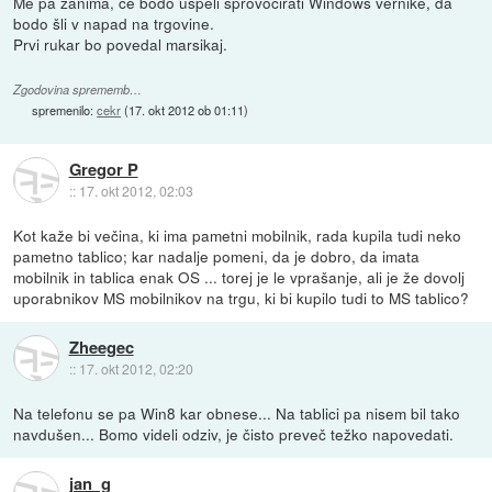
Me pa zanima, če bodo uspeli sprovocirati Windows vernike, da
bodo šli v napad na trgovine.
Prvi rukar bo povedal marsikaj.
Zgodovina sprememb…
spremenilo:
cekr
(
17. okt 2012 ob 01:11
)
Gregor P
::
17. okt 2012, 02:03
Kot kaže bi večina, ki ima pametni mobilnik, rada kupila tudi neko
pametno tablico; kar nadalje pomeni, da je dobro, da imata
mobilnik in tablica enak OS ... torej je le vprašanje, ali je že dovolj
uporabnikov MS mobilnikov na trgu, ki bi kupilo tudi to MS tablico?
Zheegec
::
17. okt 2012, 02:20
Na telefonu se pa Win8 kar obnese... Na tablici pa nisem bil tako
navdušen... Bomo videli odziv, je čisto preveč težko napovedati.
jan_g