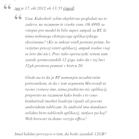
zos
je
17. okt 2012 ob 13:55
izjavil
:
Uau. Kakorkoli zelim objektivno pogledati na to
zadevo, ne razumem te visoke cene. Ok 499$ za
vstopni pro model bi bilo super, ampak za RT, ki
nima nobenega obstojecega aplikacijskega
ekosistema? (Ko se enkrat win8 posteno prime, bo
verjetno precej winrt aplikacij, ampak realno vsaj
se leto dni nic). Prav tako operacijski sistem sam
zasede gromozanskih 12 giga, tako da v tej luci
32gb prostora pomeni v bistvu 20.
Glede na to da je RT namenjen nezahtevnim
potrosnikom, in da v tem segmentu Microsoft ni
ravno zvenece ime, nima prakticno nic aplikacij,
preprosto ne razumem kako bodo s to ceno
konkurirali market leaderju (ipad) ali poceni
androidnim tablicam. Se android ima dandanes
solidno bero tablicnih aplikacij, surface pa kaj?
Web browser in demo verzijo offica?
Imaš kakšno povezavo o tem, da bodo zasedali 12GB?