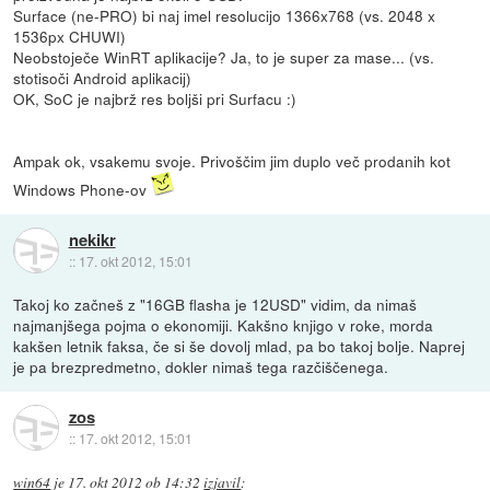
Surface (ne-PRO) bi naj imel resolucijo 1366x768 (vs. 2048 x
1536px CHUWI)
Neobstoječe WinRT aplikacije? Ja, to je super za mase... (vs.
stotisoči Android aplikacij)
OK, SoC je najbrž res boljši pri Surfacu :)
Ampak ok, vsakemu svoje. Privoščim jim duplo več prodanih kot
Windows Phone-ov
nekikr
::
17. okt 2012, 15:01
Takoj ko začneš z "16GB flasha je 12USD" vidim, da nimaš
najmanjšega pojma o ekonomiji. Kakšno knjigo v roke, morda
kakšen letnik faksa, če si še dovolj mlad, pa bo takoj bolje. Naprej
je pa brezpredmetno, dokler nimaš tega razčiščenega.
zos
::
17. okt 2012, 15:01
win64
je
17. okt 2012 ob 14:32
izjavil
: