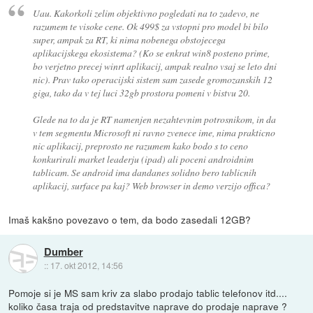
Uau. Kakorkoli zelim objektivno pogledati na to zadevo, ne
razumem te visoke cene. Ok 499$ za vstopni pro model bi bilo
super, ampak za RT, ki nima nobenega obstojecega
aplikacijskega ekosistema? (Ko se enkrat win8 posteno prime,
bo verjetno precej winrt aplikacij, ampak realno vsaj se leto dni
nic). Prav tako operacijski sistem sam zasede gromozanskih 12
giga, tako da v tej luci 32gb prostora pomeni v bistvu 20.
Glede na to da je RT namenjen nezahtevnim potrosnikom, in da
v tem segmentu Microsoft ni ravno zvenece ime, nima prakticno
nic aplikacij, preprosto ne razumem kako bodo s to ceno
konkurirali market leaderju (ipad) ali poceni androidnim
tablicam. Se android ima dandanes solidno bero tablicnih
aplikacij, surface pa kaj? Web browser in demo verzijo offica?
Imaš kakšno povezavo o tem, da bodo zasedali 12GB?
Dumber
::
17. okt 2012, 14:56
Pomoje si je MS sam kriv za slabo prodajo tablic telefonov itd....
koliko časa traja od predstavitve naprave do prodaje naprave ?