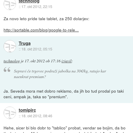
technolog
::
17. okt 2012, 22:15
Za novo leto pride tale tablet, za 250 dolarjev:
http://sortable.com/blog/google-to-rele...
Truga
::
18. okt 2012, 05:15
technolog
je
17. okt 2012 ob 17:16
izjavil
:
Sepravi če trgovec podraži jabolka na 30€/kg, ratajo kar
naenkrat premium?
Ja. Seveda mora met dobro reklamo, da jih bo tud prodal po taki
ceni, ampak ja, taka so "premium".
tomipirc
::
18. okt 2012, 08:46
Hehe, sicer bi blo dobr to "tablico" probat, vendar se bojim, da bo