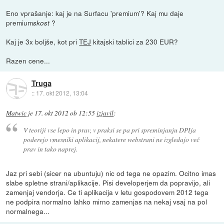
Eno vprašanje: kaj je na Surfacu 'premium'? Kaj mu daje
premium
?
skost
Kaj je 3x boljše, kot pri
TEJ
kitajski tablici za 230 EUR?
Razen cene...
Truga
::
17. okt 2012, 13:04
Matwic
je
17. okt 2012 ob 12:55
izjavil
:
V teoriji vse lepo in prav, v praksi se pa pri spreminjanju DPIja
poderejo vmesniki aplikacij, nekatere webstrani ne izgledajo več
prav in tako naprej.
Jaz pri sebi (sicer na ubuntuju) nic od tega ne opazim. Ocitno imas
slabe spletne strani/aplikacije. Pisi developerjem da popravijo, ali
zamenjaj vendorja. Ce ti aplikacija v letu gospodovem 2012 tega
ne podpira normalno lahko mirno zamenjas na nekaj vsaj na pol
normalnega...