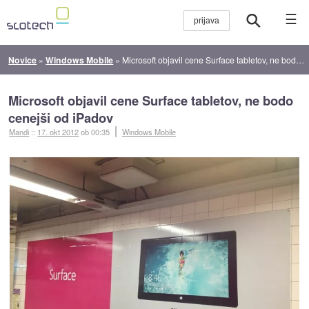
☰
Novice
»
Windows Mobile
»
Microsoft objavil cene Surface tabletov, ne bodo cenejši od iPadov
Microsoft objavil cene Surface tabletov, ne bodo
cenejši od iPadov
Mandi
::
17. okt 2012
ob 00:35
Windows Mobile