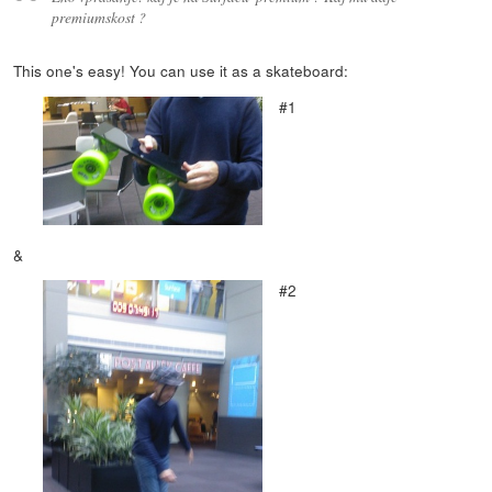
premium
skost
?
This one's easy! You can use it as a skateboard:
#1
&
#2