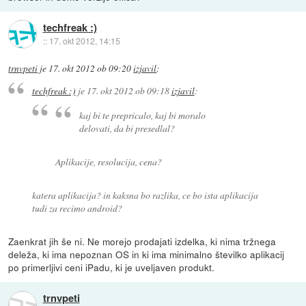
techfreak :)
::
17. okt 2012, 14:15
trnvpeti
je
17. okt 2012 ob 09:20
izjavil
:
techfreak :)
je
17. okt 2012 ob 09:18
izjavil
:
kaj bi te prepricalo, kaj bi moralo
delovati, da bi presedlal?
Aplikacije, resolucija, cena?
katera aplikacija? in kaksna bo razlika, ce bo ista aplikacija
tudi za recimo android?
Zaenkrat jih še ni. Ne morejo prodajati izdelka, ki nima tržnega
deleža, ki ima nepoznan OS in ki ima minimalno številko aplikacij
po primerljivi ceni iPadu, ki je uveljaven produkt.
trnvpeti