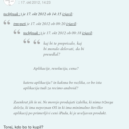
::
17. okt 2012, 14:23
techfreak :)
je
17. okt 2012 ob 14:15
izjavil
:
trnvpeti
je
17. okt 2012 ob 09:20
izjavil
:
techfreak :)
je
17. okt 2012 ob 09:18
izjavil
:
kaj bi te prepricalo, kaj
bi moralo delovati, da bi
presedlal?
Aplikacije, resolucija, cena?
katera aplikacija? in kaksna bo razlika, ce bo ista
aplikacija tudi za recimo android?
Zaenkrat jih še ni. Ne morejo prodajati izdelka, ki nima tržnega
deleža, ki ima nepoznan OS in ki ima minimalno številko
aplikacij po primerljivi ceni iPadu, ki je uveljaven produkt.
Torej, kdo bo to kupil?