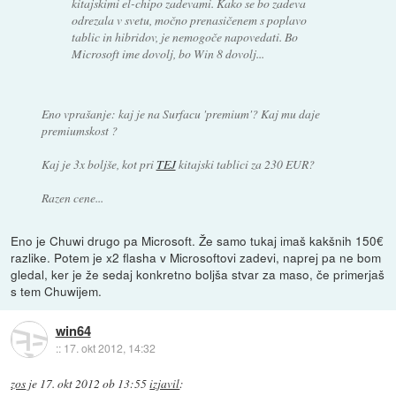
kitajskimi el-chipo zadevami. Kako se bo zadeva
odrezala v svetu, močno prenasičenem s poplavo
tablic in hibridov, je nemogoče napovedati. Bo
Microsoft ime dovolj, bo Win 8 dovolj...
Eno vprašanje: kaj je na Surfacu 'premium'? Kaj mu daje
premium
skost
?
Kaj je 3x boljše, kot pri
TEJ
kitajski tablici za 230 EUR?
Razen cene...
Eno je Chuwi drugo pa Microsoft. Že samo tukaj imaš kakšnih 150€
razlike. Potem je x2 flasha v Microsoftovi zadevi, naprej pa ne bom
gledal, ker je že sedaj konkretno boljša stvar za maso, če primerjaš
s tem Chuwijem.
win64
::
17. okt 2012, 14:32
zos
je
17. okt 2012 ob 13:55
izjavil
: