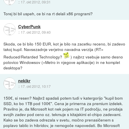
::
17. okt 2012, 09:31
Torej bi bil uspeh, ce bi na rt delali x86 programi?
CyberPunk
::
17. okt 2012, 09:40
Skoda, ce bi bilo 150 EUR, kot je bilo na zacetku receno, bi zadevo
takoj kupil. Navsezadnje verjetno navadna verzija (RT=
Reduced/Retarded Technology?
) najbrz vsebuje samo desno
polovico Windowsov (=Metro in njegove aplikacije) in ne komplet
desktopa?
nekikr
::
17. okt 2012, 10:17
150€, si resen? Najbrž spadaš potem tudi v katergorijo "kupil bom
SSD, ko bo 1TB pod 100€". Cena je primerna za premium izdelek.
Pravilno je, da Microsoft kot nek pojem na IT področju, ne prodaja
svojih zadev pod ceno oz. tekmuje s kitajskimi el-chipo zadevami.
Kako se bo zadeva odrezala v svetu, močno prenasičenem s
poplavo tablic in hibridov, je nemogoče napovedati. Bo Microsoft