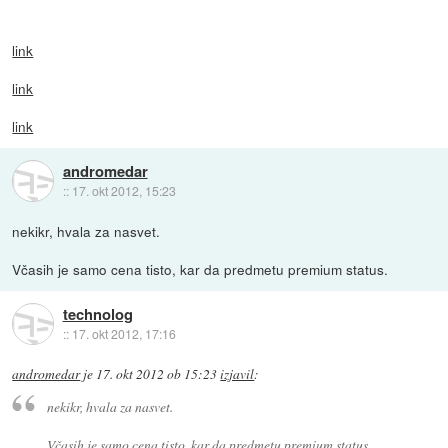
link
link
link
andromedar
::
17. okt 2012, 15:23
nekikr, hvala za nasvet.
Včasih je samo cena tisto, kar da predmetu premium status.
technolog
::
17. okt 2012, 17:16
andromedar
je
17. okt 2012 ob 15:23
izjavil
:
nekikr, hvala za nasvet.
Včasih je samo cena tisto, kar da predmetu premium status.