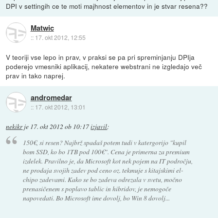
DPI v settingih ce te moti majhnost elementov in je stvar resena??
Matwic
::
17. okt 2012, 12:55
V teoriji vse lepo in prav, v praksi se pa pri spreminjanju DPIja
poderejo vmesniki aplikacij, nekatere webstrani ne izgledajo več
prav in tako naprej.
andromedar
::
17. okt 2012, 13:01
nekikr
je
17. okt 2012 ob 10:17
izjavil
:
150€, si resen? Najbrž spadaš potem tudi v katergorijo "kupil
bom SSD, ko bo 1TB pod 100€". Cena je primerna za premium
izdelek. Pravilno je, da Microsoft kot nek pojem na IT področju,
ne prodaja svojih zadev pod ceno oz. tekmuje s kitajskimi el-
chipo zadevami. Kako se bo zadeva odrezala v svetu, močno
prenasičenem s poplavo tablic in hibridov, je nemogoče
napovedati. Bo Microsoft ime dovolj, bo Win 8 dovolj...