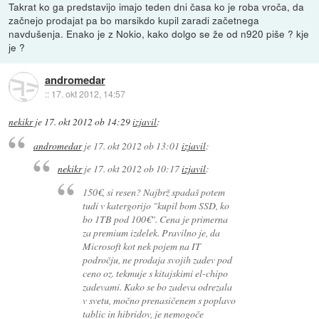
Takrat ko ga predstavijo imajo teden dni časa ko je roba vroča, da
začnejo prodajat pa bo marsikdo kupil zaradi začetnega
navdušenja. Enako je z Nokio, kako dolgo se že od n920 piše ? kje
je ?
andromedar
::
17. okt 2012, 14:57
nekikr
je
17. okt 2012 ob 14:29
izjavil
:
andromedar
je
17. okt 2012 ob 13:01
izjavil
:
nekikr
je
17. okt 2012 ob 10:17
izjavil
:
150€, si resen? Najbrž spadaš potem
tudi v katergorijo "kupil bom SSD, ko
bo 1TB pod 100€". Cena je primerna
za premium izdelek. Pravilno je, da
Microsoft kot nek pojem na IT
področju, ne prodaja svojih zadev pod
ceno oz. tekmuje s kitajskimi el-chipo
zadevami. Kako se bo zadeva odrezala
v svetu, močno prenasičenem s poplavo
tablic in hibridov, je nemogoče