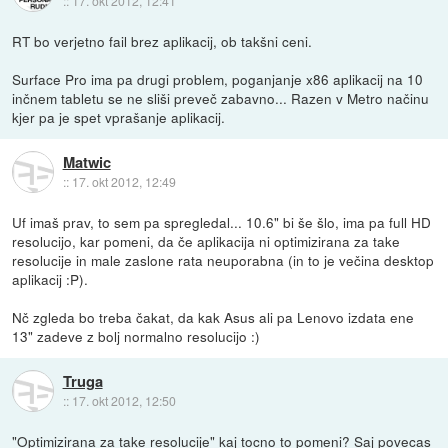
::
17. okt 2012, 12:41
RT bo verjetno fail brez aplikacij, ob takšni ceni.
Surface Pro ima pa drugi problem, poganjanje x86 aplikacij na 10
inčnem tabletu se ne sliši preveč zabavno... Razen v Metro načinu
kjer pa je spet vprašanje aplikacij.
Matwic
::
17. okt 2012, 12:49
Uf imaš prav, to sem pa spregledal... 10.6" bi še šlo, ima pa full HD
resolucijo, kar pomeni, da če aplikacija ni optimizirana za take
resolucije in male zaslone rata neuporabna (in to je večina desktop
aplikacij :P).
Nč zgleda bo treba čakat, da kak Asus ali pa Lenovo izdata ene
13" zadeve z bolj normalno resolucijo :)
Truga
::
17. okt 2012, 12:50
"Optimizirana za take resolucije" kaj tocno to pomeni? Saj povecas