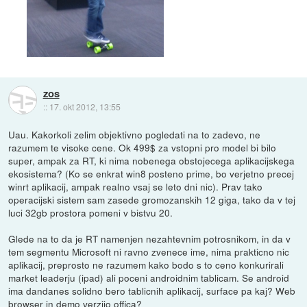
zos
::
17. okt 2012, 13:55
Uau. Kakorkoli zelim objektivno pogledati na to zadevo, ne
razumem te visoke cene. Ok 499$ za vstopni pro model bi bilo
super, ampak za RT, ki nima nobenega obstojecega aplikacijskega
ekosistema? (Ko se enkrat win8 posteno prime, bo verjetno precej
winrt aplikacij, ampak realno vsaj se leto dni nic). Prav tako
operacijski sistem sam zasede gromozanskih 12 giga, tako da v tej
luci 32gb prostora pomeni v bistvu 20.
Glede na to da je RT namenjen nezahtevnim potrosnikom, in da v
tem segmentu Microsoft ni ravno zvenece ime, nima prakticno nic
aplikacij, preprosto ne razumem kako bodo s to ceno konkurirali
market leaderju (ipad) ali poceni androidnim tablicam. Se android
ima dandanes solidno bero tablicnih aplikacij, surface pa kaj? Web
browser in demo verzijo offica?