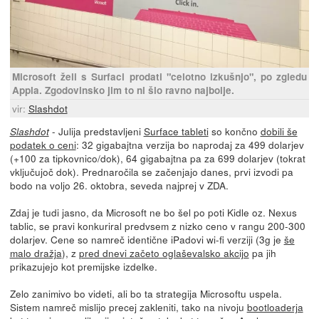
Microsoft želi s Surfaci prodati "celotno izkušnjo", po zgledu
Appla. Zgodovinsko jim to ni šlo ravno najbolje.
vir:
Slashdot
- Julija predstavljeni
Surface tableti
so končno
dobili še
Slashdot
podatek o ceni
: 32 gigabajtna verzija bo naprodaj za 499 dolarjev
(+100 za tipkovnico/dok), 64 gigabajtna pa za 699 dolarjev (tokrat
vključujoč dok). Prednaročila se začenjajo danes, prvi izvodi pa
bodo na voljo 26. oktobra, seveda najprej v ZDA.
Zdaj je tudi jasno, da Microsoft ne bo šel po poti Kidle oz. Nexus
tablic, se pravi konkuriral predvsem z nizko ceno v rangu 200-300
dolarjev. Cene so namreč identične iPadovi wi-fi verziji (3g je
še
malo dražja
), z
pred dnevi začeto oglaševalsko akcijo
pa jih
prikazujejo kot premijske izdelke.
Zelo zanimivo bo videti, ali bo ta strategija Microsoftu uspela.
Sistem namreč mislijo precej zakleniti, tako na nivoju
bootloaderja