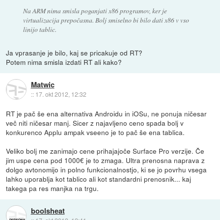
Na ARM nima smisla poganjati x86 programov, ker je
virtualizacija prepočasna. Bolj smiselno bi bilo dati x86 v vso
linijo tablic.
Ja vprasanje je bilo, kaj se pricakuje od RT?
Potem nima smisla izdati RT ali kako?
Matwic
::
17. okt 2012, 12:32
RT je pač še ena alternativa Androidu in iOSu, ne ponuja ničesar
več niti ničesar manj. Sicer z najavljeno ceno spada bolj v
konkurenco Applu ampak vseeno je to pač še ena tablica.
Veliko bolj me zanimajo cene prihajajoče Surface Pro verzije. Če
jim uspe cena pod 1000€ je to zmaga. Ultra prenosna naprava z
dolgo avtonomijo in polno funkcionalnostjo, ki se jo povrhu vsega
lahko uporablja kot tablico ali kot standardni prenosnik... kaj
takega pa res manjka na trgu.
boolsheat