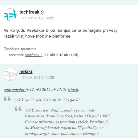
techfreak :)
::
17. okt 2012, 14:25
Veliko ljudi. Vsekakor bi pa manjša cena pomagala pri večji
razširitvi njihove mobilne platforme.
Zgodovina sprememb…
spremenil:
techfreak :)
(
17. okt 2012 ob 14:25
)
nekikr
::
17. okt 2012, 14:29
andromedar
je
17. okt 2012 ob 13:01
izjavil
:
nekikr
je
17. okt 2012 ob 10:17
izjavil
:
150€, si resen? Najbrž spadaš potem tudi v
katergorijo "kupil bom SSD, ko bo 1TB pod 100€".
Cena je primerna za premium izdelek. Pravilno je,
da Microsoft kot nek pojem na IT področju, ne
prodaja svojih zadev pod ceno oz. tekmuje s