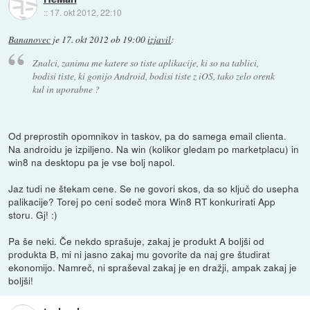
::
17. okt 2012, 22:10
Bananovec
je
17. okt 2012 ob 19:00
izjavil
:
Znalci, zanima me katere so tiste aplikacije, ki so na tablici,
bodisi tiste, ki gonijo Android, bodisi tiste z iOS, tako zelo orenk
kul in uporabne ?
Od preprostih opomnikov in taskov, pa do samega email clienta.
Na androidu je izpiljeno. Na win (kolikor gledam po marketplacu) in
win8 na desktopu pa je vse bolj napol.
Jaz tudi ne štekam cene. Se ne govori skos, da so ključ do usepha
palikacije? Torej po ceni sodeč mora Win8 RT konkurirati App
storu. Gj! :)
Pa še neki. Če nekdo sprašuje, zakaj je produkt A boljši od
produkta B, mi ni jasno zakaj mu govorite da naj gre študirat
ekonomijo. Namreč, ni spraševal zakaj je en dražji, ampak zakaj je
boljši!