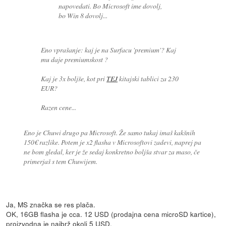
napovedati. Bo Microsoft ime dovolj,
bo Win 8 dovolj...
Eno vprašanje: kaj je na Surfacu 'premium'? Kaj
mu daje premium
skost
?
Kaj je 3x boljše, kot pri
TEJ
kitajski tablici za 230
EUR?
Razen cene...
Eno je Chuwi drugo pa Microsoft. Že samo tukaj imaš kakšnih
150€ razlike. Potem je x2 flasha v Microsoftovi zadevi, naprej pa
ne bom gledal, ker je že sedaj konkretno boljša stvar za maso, če
primerjaš s tem Chuwijem.
Ja, MS značka se res plača.
OK, 16GB flasha je cca. 12 USD (prodajna cena microSD kartice),
proizvodna je najbrž okoli 5 USD.