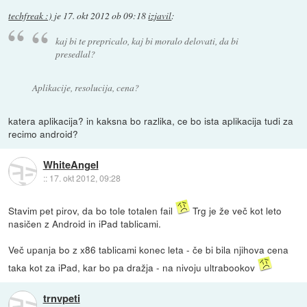
techfreak :)
je
17. okt 2012 ob 09:18
izjavil
:
kaj bi te prepricalo, kaj bi moralo delovati, da bi
presedlal?
Aplikacije, resolucija, cena?
katera aplikacija? in kaksna bo razlika, ce bo ista aplikacija tudi za
recimo android?
WhiteAngel
::
17. okt 2012, 09:28
Stavim pet pirov, da bo tole totalen fail
Trg je že več kot leto
nasičen z Android in iPad tablicami.
Več upanja bo z x86 tablicami konec leta - če bi bila njihova cena
taka kot za iPad, kar bo pa dražja - na nivoju ultrabookov
trnvpeti