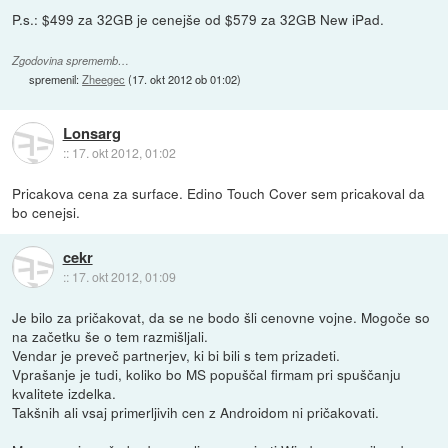
P.s.: $499 za 32GB je cenejše od $579 za 32GB New iPad.
Zgodovina sprememb…
spremenil:
Zheegec
(
17. okt 2012 ob 01:02
)
Lonsarg
::
17. okt 2012, 01:02
Pricakova cena za surface. Edino Touch Cover sem pricakoval da
bo cenejsi.
cekr
::
17. okt 2012, 01:09
Je bilo za pričakovat, da se ne bodo šli cenovne vojne. Mogoče so
na začetku še o tem razmišljali.
Vendar je preveč partnerjev, ki bi bili s tem prizadeti.
Vprašanje je tudi, koliko bo MS popuščal firmam pri spuščanju
kvalitete izdelka.
Takšnih ali vsaj primerljivih cen z Androidom ni pričakovati.