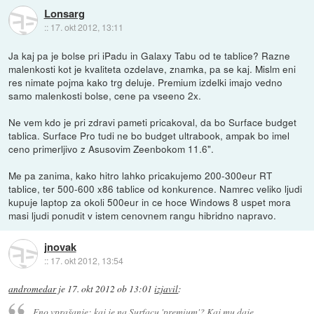
Lonsarg
::
17. okt 2012, 13:11
Ja kaj pa je bolse pri iPadu in Galaxy Tabu od te tablice? Razne
malenkosti kot je kvaliteta ozdelave, znamka, pa se kaj. Mislm eni
res nimate pojma kako trg deluje. Premium izdelki imajo vedno
samo malenkosti bolse, cene pa vseeno 2x.
Ne vem kdo je pri zdravi pameti pricakoval, da bo Surface budget
tablica. Surface Pro tudi ne bo budget ultrabook, ampak bo imel
ceno primerljivo z Asusovim Zeenbokom 11.6".
Me pa zanima, kako hitro lahko pricakujemo 200-300eur RT
tablice, ter 500-600 x86 tablice od konkurence. Namrec veliko ljudi
kupuje laptop za okoli 500eur in ce hoce Windows 8 uspet mora
masi ljudi ponudit v istem cenovnem rangu hibridno napravo.
jnovak
::
17. okt 2012, 13:54
andromedar
je
17. okt 2012 ob 13:01
izjavil
:
Eno vprašanje: kaj je na Surfacu 'premium'? Kaj mu daje