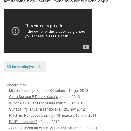
kot
trgovine z aplikacijami
, točno tako kot to počne Apple.
68 komentarjev
Preberite si še…
Microsoft ponuja Surface RT šolam
::
19. jun 2013
Cene Surface RT tablic padajo
::
4. apr 2013
Windows RT uspešno jailbreakan
::
7. jan 2013
Surface Pro januarja za tisočaka
::
29. nov 2012
Flash na Honeycomb prihaja 18. marca
::
15. mar 2011
Bo iPad zamudil?
::
3. mar 2010
Adobe je jezen na Apple, Apple odgovarja?
::
1. feb 2010