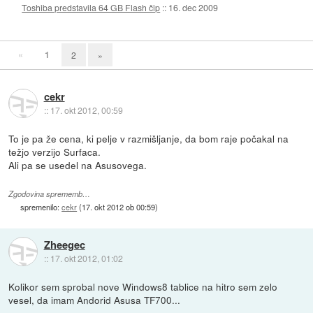
Toshiba predstavila 64 GB Flash čip
::
16. dec 2009
«
1
2
»
cekr
::
17. okt 2012, 00:59
To je pa že cena, ki pelje v razmišljanje, da bom raje počakal na
težjo verzijo Surfaca.
Ali pa se usedel na Asusovega.
Zgodovina sprememb…
spremenilo:
cekr
(
17. okt 2012 ob 00:59
)
Zheegec
::
17. okt 2012, 01:02
Kolikor sem sprobal nove Windows8 tablice na hitro sem zelo
vesel, da imam Andorid Asusa TF700...