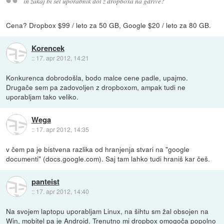
in zakaj bi sel uporabnik dol z dropboxa na gdrive?
Cena? Dropbox $99 / leto za 50 GB, Google $20 / leto za 80 GB.
Korencek
::
17. apr 2012, 14:21
Konkurenca dobrodošla, bodo malce cene padle, upajmo.
Drugače sem pa zadovoljen z dropboxom, ampak tudi ne
uporabljam tako veliko.
Wega
::
17. apr 2012, 14:35
v čem pa je bistvena razlika od hranjenja stvari na "google
documenti" (docs.google.com). Saj tam lahko tudi hraniš kar češ.
panteist
::
17. apr 2012, 14:40
Na svojem laptopu uporabljam Linux, na šihtu sm žal obsojen na
Win, mobitel pa je Android. Trenutno mi dropbox omogoča popolno