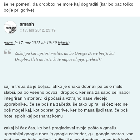
še ne pomeni, da dropbox ne more kaj dograditi (kar bo pac toliko
bolje pri gdrive)
smash
::
17. apr 2012, 23:19
para!
je
17. apr 2012 ob 19:39
izjavil
:
Zakaj pa kar apriori mislite, da bo Google Drive
boljši
kot
Dropbox (leti na tiste, ki že napovedujejo prehod)?
saj ni treba da je boljši...lahko je enako dobr ali pa celo malo
slabši, pa bo vseeno povozil dropbox, ker ima za sabo cel nabor
integriranih storitev, ki počasi a vztrajno nase vlečejo
uporabnike...če se boš na začetku še tako upiral, si čez leto ne
boš mogel kaj, kot odpreti gdrive, ker bo masa ljudi tam, če boš
hotel sploh kaj posharat komu
zakaj bi čez čas, ko boš pregledoval svojo pošto v gmailu,
uporabljal google docs in google calendar, g+, google search, vse
pod sso, se hotel odjaviti, prijaviti v nek dropbox, ko pa boš lahko