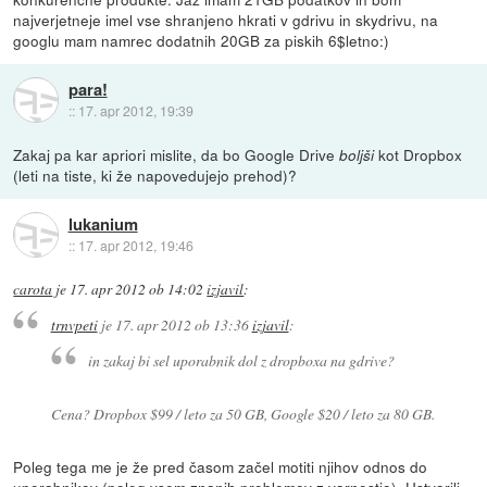
najverjetneje imel vse shranjeno hkrati v gdrivu in skydrivu, na
googlu mam namrec dodatnih 20GB za piskih 6$letno:)
para!
::
17. apr 2012, 19:39
Zakaj pa kar apriori mislite, da bo Google Drive
kot Dropbox
boljši
(leti na tiste, ki že napovedujejo prehod)?
lukanium
::
17. apr 2012, 19:46
carota
je
17. apr 2012 ob 14:02
izjavil
:
trnvpeti
je
17. apr 2012 ob 13:36
izjavil
:
in zakaj bi sel uporabnik dol z dropboxa na gdrive?
Cena? Dropbox $99 / leto za 50 GB, Google $20 / leto za 80 GB.
Poleg tega me je že pred časom začel motiti njihov odnos do
uporabnikov (poleg vsem znanih problemov z varnostjo). Ustvarili