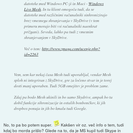
datoteke med Windows PC-ji in Maci -
Windows
Live Mesh
. In ta klient omogoča tudi, da se
datoteke med različnimi računalniki sinhronizirajo
brez vmesnega shranjevanja v SkyDrive (v tem
primeru morajo biti vsi računalniki naenkrat
prižgani). Seveda, lahko pa tudi z vmesnim
shranjevanjem v SkyDrive.
Več o tem:
http://www.zmaga.com/ucenje.php?
id=2263
Vem, sem kar nekaj časa Mesh tudi uporabljal, vendar Mesh
sploh ni integriran z SkyDrive, gre za ločeno stvar in je torej
dosti manj uporaben. Tudi 5GB omejitev je problem zame.
Zdaj pa bodo Mesh ukinili in bo samo Skydrive, ampak bo ta
dobil funkcije sihronizacije in ostalih bonbončkov, ki jih
dropbox ponuja in jih bo kmalu tudi Google.
No, to pa bo potem super.
Kakšen vir oz. več info o tem, tudi
kdaj bo morda prišlo? Glede na to, da je MS kupil tudi Skype in