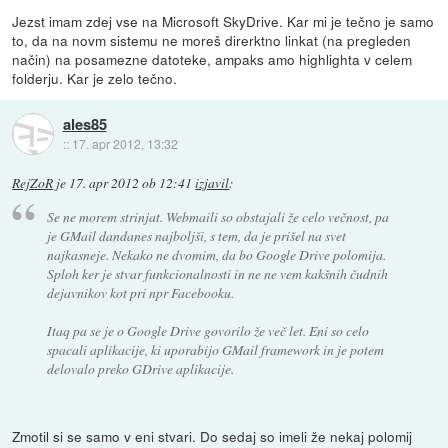
Jezst imam zdej vse na Microsoft SkyDrive. Kar mi je tečno je samo
to, da na novm sistemu ne moreš direrktno linkat (na pregleden
način) na posamezne datoteke, ampaks amo highlighta v celem
folderju. Kar je zelo tečno.
ales85
::
17. apr 2012, 13:32
RejZoR
je
17. apr 2012 ob 12:41
izjavil
:
Se ne morem strinjat. Webmaili so obstajali že celo večnost, pa
je GMail dandanes najboljši, s tem, da je prišel na svet
najkasneje. Nekako ne dvomim, da bo Google Drive polomija.
Sploh ker je stvar funkcionalnosti in ne ne vem kakšnih čudnih
dejavnikov kot pri npr Facebooku.
Itaq pa se je o Google Drive govorilo že več let. Eni so celo
spacali aplikacije, ki uporabijo GMail framework in je potem
delovalo preko GDrive aplikacije.
Zmotil si se samo v eni stvari. Do sedaj so imeli že nekaj polomij