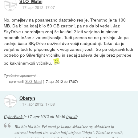
SLO_Matej
::
17. apr 2012, 17:07
No, omejitev na posamezno datoteko res je. Trenutno je ta 100
MB. Da bi pa kdaj bilo 50 GB zastonj, pa ne da bi vedel. Jaz
SkyDrive uporabljam zdaj že kakšni 2 leti verjetno in nimam
nobenih težav z zanesljivostjo. Tudi prenos se ne prekinja. Je pa
zadnje čase SKyDrive doživel dve večji nadgradnji. Tako, da je
verjetno tudi to pripomoglo k večji zanesljivosti. So pa odpravili tudi
potrebo po Silverlight vtičniku in sedaj zadeva deluje brez potrebe
po kakršnemkoli vtičniku.
Zgodovina sprememb…
spremenil:
SLO_Matej
(
17. apr 2012 ob 17:07
)
Oberyn
::
17. apr 2012, 17:08
CyberPunk
je
17. apr 2012 ob 16:36
izjavil
:
Bla bla bla bla. Pri meni je lastno skladisce oz. skladisca in
ustrezni backupi itn. vedno bolj utrjena "ideja". Zlasti se v casih,