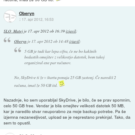
Oberyn
::
17. apr 2012, 16:53
SLO_Matej
je
17. apr 2012 ob 16:39
izjavil
:
Oberyn
je
17. apr 2012 ob 14:48
izjavil
:
5 GB je tudi kar lepa cifra, če ne bo kakšnih
bedastih omejitev z velikostjo datotek, bom takoj
organiziral ene par računov.
No, SkyDrive ti že v štartu ponuja 25 GB zastonj. Če narediš 2
računa, imaš že 50 GB itd.
Nazadnje, ko sem uporabljal SkyDrive, je bilo, če se prav spomnim,
celo 50 GB free. Vendar je bila omejitev velikosti datotek 50 MB,
kar je naredilo stvar neuporabno za moje backup potrebe. Pa še
izjemna nezanesljivost, upload se je neprestano prekinjal. Tako, da
sem to opustil.