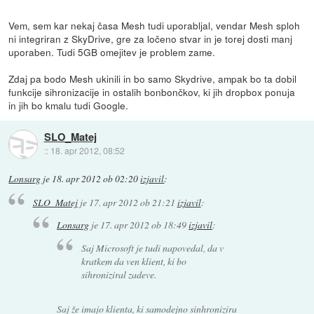
Vem, sem kar nekaj časa Mesh tudi uporabljal, vendar Mesh sploh
ni integriran z SkyDrive, gre za ločeno stvar in je torej dosti manj
uporaben. Tudi 5GB omejitev je problem zame.
Zdaj pa bodo Mesh ukinili in bo samo Skydrive, ampak bo ta dobil
funkcije sihronizacije in ostalih bonbončkov, ki jih dropbox ponuja
in jih bo kmalu tudi Google.
SLO_Matej
::
18. apr 2012, 08:52
Lonsarg
je
18. apr 2012 ob 02:20
izjavil
:
SLO_Matej
je
17. apr 2012 ob 21:21
izjavil
:
Lonsarg
je
17. apr 2012 ob 18:49
izjavil
:
Saj Microsoft je tudi napovedal, da v
kratkem da ven klient, ki bo
sihroniziral zadeve.
Saj že imajo klienta, ki samodejno sinhronizira