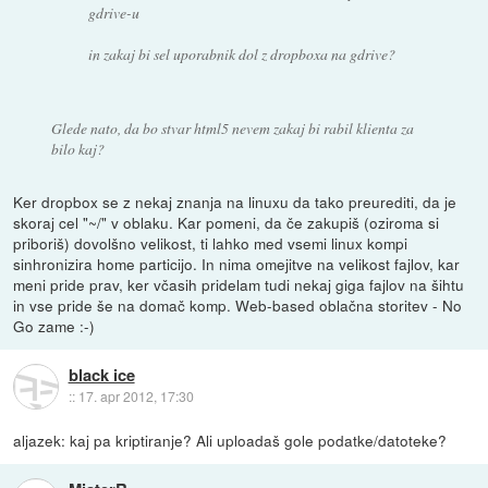
gdrive-u
in zakaj bi sel uporabnik dol z dropboxa na gdrive?
Glede nato, da bo stvar html5 nevem zakaj bi rabil klienta za
bilo kaj?
Ker dropbox se z nekaj znanja na linuxu da tako preurediti, da je
skoraj cel "~/" v oblaku. Kar pomeni, da če zakupiš (oziroma si
priboriš) dovolšno velikost, ti lahko med vsemi linux kompi
sinhronizira home particijo. In nima omejitve na velikost fajlov, kar
meni pride prav, ker včasih pridelam tudi nekaj giga fajlov na šihtu
in vse pride še na domač komp. Web-based oblačna storitev - No
Go zame :-)
black ice
::
17. apr 2012, 17:30
aljazek: kaj pa kriptiranje? Ali uploadaš gole podatke/datoteke?