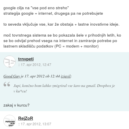
google cilja na "vse pod eno streho"
strategija google = internet, drugega pa ne potrebujete
to seveda vključuje vse, kar že obstaja + lastne inovativne ideje.
moč tovrstnega sistema se bo pokazala šele v prihodnjih letih, ko
se bo odvijal prehod vsega na internet in zamiranje potrebe po
lastnem skladišču podatkov (PC = modem + monitor)
trnvpeti
::
17. apr 2012, 12:47
Good Guy
je
17. apr 2012 ob 12:44
izjavil
:
Jupi, končno bom lahko zmigriral vse šaro na gmail. Dropbox je
v ku*cu!
zakaj v kurcu?
RejZoR
::
17. apr 2012, 13:07