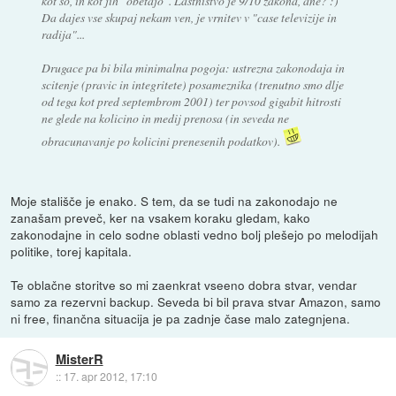
kot so, in kot jih "obetajo". Lastnistvo je 9/10 zakona, ane? :)
Da dajes vse skupaj nekam ven, je vrnitev v "case televizije in
radija"...
Drugace pa bi bila minimalna pogoja: ustrezna zakonodaja in
scitenje (pravic in integritete) posameznika (trenutno smo dlje
od tega kot pred septembrom 2001) ter povsod gigabit hitrosti
ne glede na kolicino in medij prenosa (in seveda ne
obracunavanje po kolicini prenesenih podatkov).
Moje stališče je enako. S tem, da se tudi na zakonodajo ne
zanašam preveč, ker na vsakem koraku gledam, kako
zakonodajne in celo sodne oblasti vedno bolj plešejo po melodijah
politike, torej kapitala.
Te oblačne storitve so mi zaenkrat vseeno dobra stvar, vendar
samo za rezervni backup. Seveda bi bil prava stvar Amazon, samo
ni free, finančna situacija je pa zadnje čase malo zategnjena.
MisterR
::
17. apr 2012, 17:10