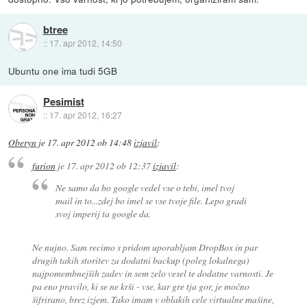
btree
::
17. apr 2012, 14:50
Ubuntu one ima tudi 5GB
Pesimist
::
17. apr 2012, 16:27
Oberyn
je
17. apr 2012 ob 14:48
izjavil
:
furion
je
17. apr 2012 ob 12:37
izjavil
:
Ne samo da bo google vedel vse o tebi, imel tvoj
mail in to...zdej bo imel se vse tvoje file. Lepo gradi
svoj imperij ta google da.
Ne nujno. Sam recimo s pridom uporabljam DropBox in par
drugih takih storitev za dodatni backup (poleg lokalnega)
najpomembnejših zadev in sem zelo vesel te dodatne varnosti. Je
pa eno pravilo, ki se ne krši - vse, kar gre tja gor, je močno
šifrirano, brez izjem. Tako imam v oblakih cele virtualne mašine,