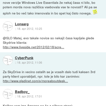
nove verzije Windows Live Essentials že nekaj časa ni bilo, bo
potem morda nova različica vsebovala vse te novosti? Ali pa se
sploh ne bo več tako imenovala in bo spet kaj čisto novega.
Lonsarg
::
18. apr 2012, 10:25
@SLO Matej, evo takale novice so nekajč časa kapljale glede
Skydrive klienta:
http://www.liveside.net/2012/02/18/scre...
CyberPunk
::
18. apr 2012, 11:06
Za SkyDrive in vecino ostalih se je vcasih dalo tudi kaksen 3rd
party klient uporabljati, npr. tole je bilo kar zanimivo:
http://www.gladinet.com/p/moreaboutdesk...
Badboy_
::
18. apr 2012, 17:01
Kolikor vem ima Amazon pa še z njihove strani: