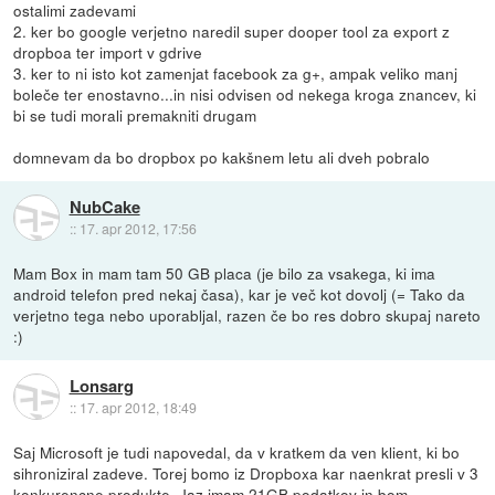
ostalimi zadevami
2. ker bo google verjetno naredil super dooper tool za export z
dropboa ter import v gdrive
3. ker to ni isto kot zamenjat facebook za g+, ampak veliko manj
boleče ter enostavno...in nisi odvisen od nekega kroga znancev, ki
bi se tudi morali premakniti drugam
domnevam da bo dropbox po kakšnem letu ali dveh pobralo
NubCake
::
17. apr 2012, 17:56
Mam Box in mam tam 50 GB placa (je bilo za vsakega, ki ima
android telefon pred nekaj časa), kar je več kot dovolj (= Tako da
verjetno tega nebo uporabljal, razen če bo res dobro skupaj nareto
:)
Lonsarg
::
17. apr 2012, 18:49
Saj Microsoft je tudi napovedal, da v kratkem da ven klient, ki bo
sihroniziral zadeve. Torej bomo iz Dropboxa kar naenkrat presli v 3
konkurencne produkte. Jaz imam 21GB podatkov in bom