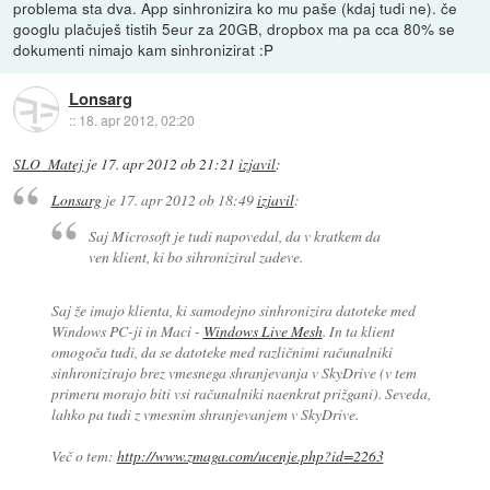
problema sta dva. App sinhronizira ko mu paše (kdaj tudi ne). če
googlu plačuješ tistih 5eur za 20GB, dropbox ma pa cca 80% se
dokumenti nimajo kam sinhronizirat :P
Lonsarg
::
18. apr 2012, 02:20
SLO_Matej
je
17. apr 2012 ob 21:21
izjavil
:
Lonsarg
je
17. apr 2012 ob 18:49
izjavil
:
Saj Microsoft je tudi napovedal, da v kratkem da
ven klient, ki bo sihroniziral zadeve.
Saj že imajo klienta, ki samodejno sinhronizira datoteke med
Windows PC-ji in Maci -
Windows Live Mesh
. In ta klient
omogoča tudi, da se datoteke med različnimi računalniki
sinhronizirajo brez vmesnega shranjevanja v SkyDrive (v tem
primeru morajo biti vsi računalniki naenkrat prižgani). Seveda,
lahko pa tudi z vmesnim shranjevanjem v SkyDrive.
Več o tem:
http://www.zmaga.com/ucenje.php?id=2263