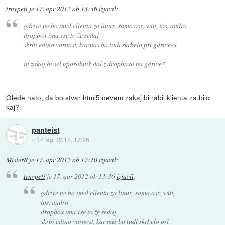
trnvpeti
je
17. apr 2012 ob 13:36
izjavil
:
gdrive ne bo imel clienta za linux, samo osx, win, ios, andro
dropbox ima vse to že sedaj
skrbi edino varnost, kar nas bo tudi skrbelo pri gdrive-u
in zakaj bi sel uporabnik dol z dropboxa na gdrive?
Glede nato, da bo stvar html5 nevem zakaj bi rabil klienta za bilo
kaj?
panteist
::
17. apr 2012, 17:26
MisterR
je
17. apr 2012 ob 17:10
izjavil
:
trnvpeti
je
17. apr 2012 ob 13:36
izjavil
:
gdrive ne bo imel clienta za linux, samo osx, win,
ios, andro
dropbox ima vse to že sedaj
skrbi edino varnost, kar nas bo tudi skrbelo pri