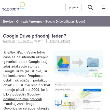
☰
Novice
»
Omrežja / internet
»
Google Drive prihodnji teden?
Google Drive prihodnji teden?
Matej Huš
::
17. apr 2012
ob 12:18
Omrežja / internet
- Vsake toliko
TheNextWeb
časa se na internetu okrepijo
govorice, da bo Google zdaj
zdaj izdal svojo storitev
Google Drive (ali GDrive), ki
bo konkurenca Dropboxu in
ostalim skladiščem podatkov
oblaku. O GDrivu smo prvikrat
resneje
pisali leta 2009
, ko je
bilo
v pobeglih Googlovih
dokumentih moč prebrati
marsikaj zanimivega.
Govorice so se zopet okrepile