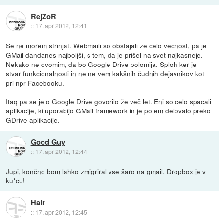
RejZoR
::
17. apr 2012, 12:41
Se ne morem strinjat. Webmaili so obstajali že celo večnost, pa je
GMail dandanes najboljši, s tem, da je prišel na svet najkasneje.
Nekako ne dvomim, da bo Google Drive polomija. Sploh ker je
stvar funkcionalnosti in ne ne vem kakšnih čudnih dejavnikov kot
pri npr Facebooku.
Itaq pa se je o Google Drive govorilo že več let. Eni so celo spacali
aplikacije, ki uporabijo GMail framework in je potem delovalo preko
GDrive aplikacije.
Good Guy
::
17. apr 2012, 12:44
Jupi, končno bom lahko zmigriral vse šaro na gmail. Dropbox je v
ku*cu!
Hair
::
17. apr 2012, 12:45