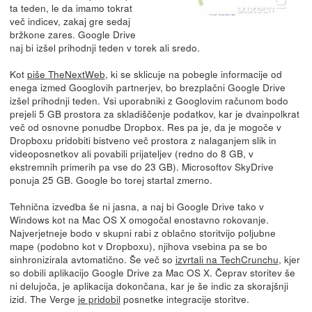
ta teden, le da imamo tokrat
več indicev, zakaj gre sedaj
bržkone zares. Google Drive
naj bi izšel prihodnji teden v torek ali sredo.
Kot
piše TheNextWeb
, ki se sklicuje na pobegle informacije od
enega izmed Googlovih partnerjev, bo brezplačni Google Drive
izšel prihodnji teden. Vsi uporabniki z Googlovim računom bodo
prejeli 5 GB prostora za skladiščenje podatkov, kar je dvainpolkrat
več od osnovne ponudbe Dropbox. Res pa je, da je mogoče v
Dropboxu pridobiti bistveno več prostora z nalaganjem slik in
videoposnetkov ali povabili prijateljev (redno do 8 GB, v
ekstremnih primerih pa vse do 23 GB). Microsoftov SkyDrive
ponuja 25 GB. Google bo torej startal zmerno.
Tehnična izvedba še ni jasna, a naj bi Google Drive tako v
Windows kot na Mac OS X omogočal enostavno rokovanje.
Najverjetneje bodo v skupni rabi z oblačno storitvijo poljubne
mape (podobno kot v Dropboxu), njihova vsebina pa se bo
sinhronizirala avtomatično. Še več so
izvrtali na TechCrunchu
, kjer
so dobili aplikacijo Google Drive za Mac OS X. Čeprav storitev še
ni delujoča, je aplikacija dokončana, kar je še indic za skorajšnji
izid. The Verge
je pridobil
posnetke integracije storitve.