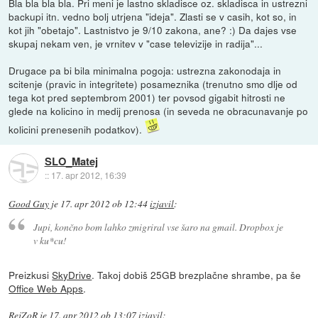
Bla bla bla bla. Pri meni je lastno skladisce oz. skladisca in ustrezni
backupi itn. vedno bolj utrjena "ideja". Zlasti se v casih, kot so, in
kot jih "obetajo". Lastnistvo je 9/10 zakona, ane? :) Da dajes vse
skupaj nekam ven, je vrnitev v "case televizije in radija"...
Drugace pa bi bila minimalna pogoja: ustrezna zakonodaja in
scitenje (pravic in integritete) posameznika (trenutno smo dlje od
tega kot pred septembrom 2001) ter povsod gigabit hitrosti ne
glede na kolicino in medij prenosa (in seveda ne obracunavanje po
kolicini prenesenih podatkov).
SLO_Matej
::
17. apr 2012, 16:39
Good Guy
je
17. apr 2012 ob 12:44
izjavil
:
Jupi, končno bom lahko zmigriral vse šaro na gmail. Dropbox je
v ku*cu!
Preizkusi
SkyDrive
. Takoj dobiš 25GB brezplačne shrambe, pa še
Office Web Apps
.
RejZoR
je
17. apr 2012 ob 13:07
izjavil
: