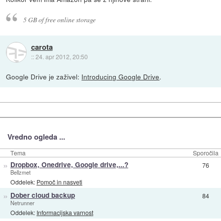
5 GB of free online storage
carota
::
24. apr 2012, 20:50
Google Drive je zaživel:
Introducing Google Drive
.
Vredno ogleda ...
Tema
Sporočila
»
Dropbox, Onedrive, Google drive,...?
76
Bellzmet
Oddelek:
Pomoč in nasveti
»
Dober cloud backup
84
Netrunner
Oddelek:
Informacijska varnost