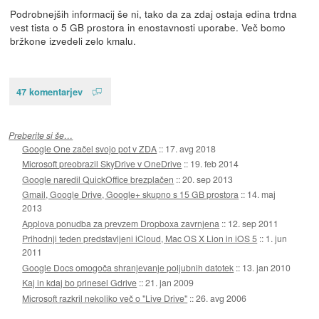
Podrobnejših informacij še ni, tako da za zdaj ostaja edina trdna
vest tista o 5 GB prostora in enostavnosti uporabe. Več bomo
bržkone izvedeli zelo kmalu.
47 komentarjev
Preberite si še…
Google One začel svojo pot v ZDA
::
17. avg 2018
Microsoft preobrazil SkyDrive v OneDrive
::
19. feb 2014
Google naredil QuickOffice brezplačen
::
20. sep 2013
Gmail, Google Drive, Google+ skupno s 15 GB prostora
::
14. maj
2013
Applova ponudba za prevzem Dropboxa zavrnjena
::
12. sep 2011
Prihodnji teden predstavljeni iCloud, Mac OS X Lion in iOS 5
::
1. jun
2011
Google Docs omogoča shranjevanje poljubnih datotek
::
13. jan 2010
Kaj in kdaj bo prinesel Gdrive
::
21. jan 2009
Microsoft razkril nekoliko več o "Live Drive"
::
26. avg 2006