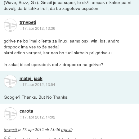
(Wave, Buzz, G+). Gmail je pa super, to drži, ampak nikakor pa ni
dovolj, da bi lahko trdil, da bo zagotovo uspešen.
trnvpeti
::
17. apr 2012, 13:36
gdrive ne bo imel clienta za linux, samo osx, win, ios, andro
dropbox ima vse to že sedaj
skrbi edino varnost, kar nas bo tudi skrbelo pri gdrive-u
in zakaj bi sel uporabnik dol z dropboxa na gdrive?
matej_jack
::
17. apr 2012, 13:54
Google? Thanks, But No Thanks.
carota
::
17. apr 2012, 14:02
trnvpeti
je
17. apr 2012 ob 13:36
izjavil
: