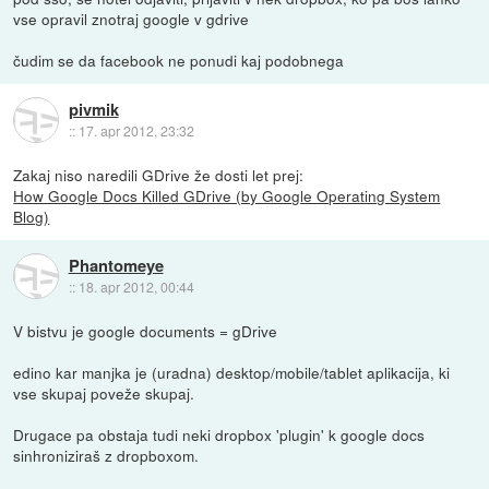
vse opravil znotraj google v gdrive
čudim se da facebook ne ponudi kaj podobnega
pivmik
::
17. apr 2012, 23:32
Zakaj niso naredili GDrive že dosti let prej:
How Google Docs Killed GDrive (by Google Operating System
Blog)
Phantomeye
::
18. apr 2012, 00:44
V bistvu je google documents = gDrive
edino kar manjka je (uradna) desktop/mobile/tablet aplikacija, ki
vse skupaj poveže skupaj.
Drugace pa obstaja tudi neki dropbox 'plugin' k google docs
sinhroniziraš z dropboxom.