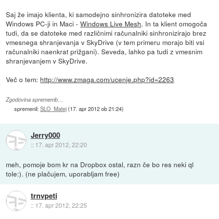
Saj že imajo klienta, ki samodejno sinhronizira datoteke med
Windows PC-ji in Maci -
Windows Live Mesh
. In ta klient omogoča
tudi, da se datoteke med različnimi računalniki sinhronizirajo brez
vmesnega shranjevanja v SkyDrive (v tem primeru morajo biti vsi
računalniki naenkrat prižgani). Seveda, lahko pa tudi z vmesnim
shranjevanjem v SkyDrive.
Več o tem:
http://www.zmaga.com/ucenje.php?id=2263
Zgodovina sprememb…
spremenil:
SLO_Matej
(
17. apr 2012 ob 21:24
)
Jerry000
::
17. apr 2012, 22:20
meh, pomoje bom kr na Dropbox ostal, razn če bo res neki ql
tole:). (ne plačujem, uporabljam free)
trnvpeti
::
17. apr 2012, 22:25