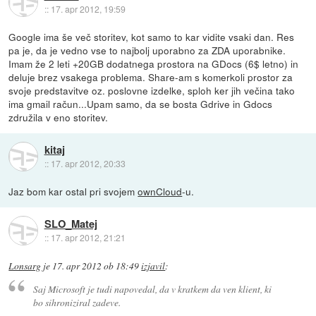
::
17. apr 2012, 19:59
Google ima še več storitev, kot samo to kar vidite vsaki dan. Res
pa je, da je vedno vse to najbolj uporabno za ZDA uporabnike.
Imam že 2 leti +20GB dodatnega prostora na GDocs (6$ letno) in
deluje brez vsakega problema. Share-am s komerkoli prostor za
svoje predstavitve oz. poslovne izdelke, sploh ker jih večina tako
ima gmail račun...Upam samo, da se bosta Gdrive in Gdocs
združila v eno storitev.
kitaj
::
17. apr 2012, 20:33
Jaz bom kar ostal pri svojem
ownCloud
-u.
SLO_Matej
::
17. apr 2012, 21:21
Lonsarg
je
17. apr 2012 ob 18:49
izjavil
:
Saj Microsoft je tudi napovedal, da v kratkem da ven klient, ki
bo sihroniziral zadeve.