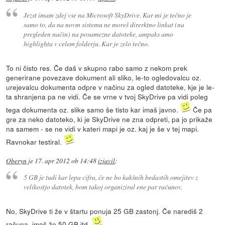
Jezst imam zdej vse na Microsoft SkyDrive. Kar mi je tečno je
samo to, da na novm sistemu ne moreš direrktno linkat (na
pregleden način) na posamezne datoteke, ampaks amo
highlighta v celem folderju. Kar je zelo tečno.
To ni čisto res. Če daš v skupno rabo samo z nekom prek
generirane povezave dokument ali sliko, le-to ogledovalcu oz.
urejevalcu dokumenta odpre v načinu za ogled datoteke, kje je le-
ta shranjena pa ne vidi. Če se vrne v tvoj SkyDrive pa vidi poleg
tega dokumenta oz. slike samo še tisto kar imaš javno.
Če pa
gre za neko datoteko, ki je SkyDrive ne zna odpreti, pa jo prikaže
na samem - se ne vidi v kateri mapi je oz. kaj je še v tej mapi.
Ravnokar testiral.
Oberyn
je
17. apr 2012 ob 14:48
izjavil
:
5 GB je tudi kar lepa cifra, če ne bo kakšnih bedastih omejitev z
velikostjo datotek, bom takoj organiziral ene par računov.
No, SkyDrive ti že v štartu ponuja 25 GB zastonj. Če narediš 2
računa, imaš že 50 GB itd.