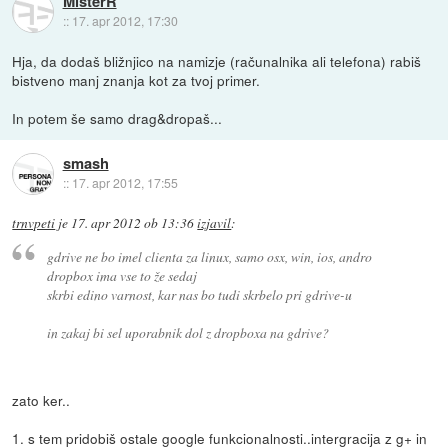
MisterR
::
17. apr 2012, 17:30
Hja, da dodaš bližnjico na namizje (računalnika ali telefona) rabiš
bistveno manj znanja kot za tvoj primer.
In potem še samo drag&dropaš...
smash
::
17. apr 2012, 17:55
trnvpeti
je
17. apr 2012 ob 13:36
izjavil
:
gdrive ne bo imel clienta za linux, samo osx, win, ios, andro
dropbox ima vse to že sedaj
skrbi edino varnost, kar nas bo tudi skrbelo pri gdrive-u
in zakaj bi sel uporabnik dol z dropboxa na gdrive?
zato ker..
1. s tem pridobiš ostale google funkcionalnosti..intergracija z g+ in