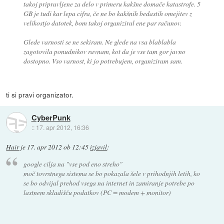
takoj pripravljene za delo v primeru kakšne domače katastrofe. 5
GB je tudi kar lepa cifra, če ne bo kakšnih bedastih omejitev z
velikostjo datotek, bom takoj organiziral ene par računov.
Glede varnosti se ne sekiram. Ne glede na vsa blablabla
zagotovila ponudnikov ravnam, kot da je vse tam gor javno
dostopno. Vso varnost, ki jo potrebujem, organiziram sam.
ti si pravi organizator.
CyberPunk
::
17. apr 2012, 16:36
Hair
je
17. apr 2012 ob 12:45
izjavil
:
google cilja na "vse pod eno streho"
moč tovrstnega sistema se bo pokazala šele v prihodnjih letih, ko
se bo odvijal prehod vsega na internet in zamiranje potrebe po
lastnem skladišču podatkov (PC = modem + monitor)