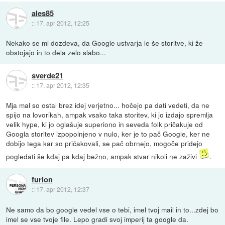
ales85
::
17. apr 2012, 12:25
Nekako se mi dozdeva, da Google ustvarja le še storitve, ki že
obstojajo in to dela zelo slabo...
sverde21
::
17. apr 2012, 12:35
Mja mal so ostal brez idej verjetno... hočejo pa dati vedeti, da ne
spijo na lovorikah, ampak vsako taka storitev, ki jo izdajo spremlja
velik hype, ki jo oglašuje superiono in seveda folk pričakuje od
Googla storitev izpopolnjeno v nulo, ker je to pač Google, ker ne
dobijo tega kar so pričakovali, se pač obrnejo, mogoče pridejo
pogledati še kdaj pa kdaj bežno, ampak stvar nikoli ne zaživi
.
furion
::
17. apr 2012, 12:37
Ne samo da bo google vedel vse o tebi, imel tvoj mail in to...zdej bo
imel se vse tvoje file. Lepo gradi svoj imperij ta google da.