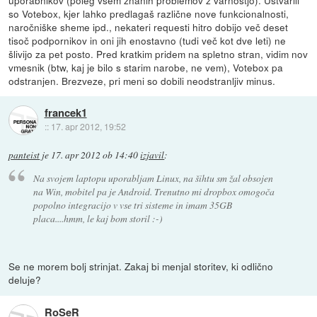
so Votebox, kjer lahko predlagaš različne nove funkcionalnosti,
naročniške sheme ipd., nekateri requesti hitro dobijo več deset
tisoč podpornikov in oni jih enostavno (tudi več kot dve leti) ne
šlivijo za pet posto. Pred kratkim pridem na spletno stran, vidim nov
vmesnik (btw, kaj je bilo s starim narobe, ne vem), Votebox pa
odstranjen. Brezveze, pri meni so dobili neodstranljiv minus.
francek1
::
17. apr 2012, 19:52
panteist
je
17. apr 2012 ob 14:40
izjavil
:
Na svojem laptopu uporabljam Linux, na šihtu sm žal obsojen
na Win, mobitel pa je Android. Trenutno mi dropbox omogoča
popolno integracijo v vse tri sisteme in imam 35GB
placa....hmm, le kaj bom storil :-)
Se ne morem bolj strinjat. Zakaj bi menjal storitev, ki odlično
deluje?
RoSeR