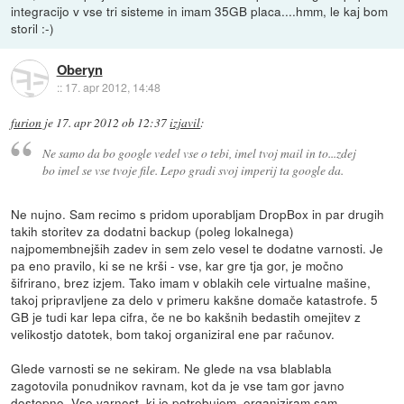
integracijo v vse tri sisteme in imam 35GB placa....hmm, le kaj bom
storil :-)
Oberyn
::
17. apr 2012, 14:48
furion
je
17. apr 2012 ob 12:37
izjavil
:
Ne samo da bo google vedel vse o tebi, imel tvoj mail in to...zdej
bo imel se vse tvoje file. Lepo gradi svoj imperij ta google da.
Ne nujno. Sam recimo s pridom uporabljam DropBox in par drugih
takih storitev za dodatni backup (poleg lokalnega)
najpomembnejših zadev in sem zelo vesel te dodatne varnosti. Je
pa eno pravilo, ki se ne krši - vse, kar gre tja gor, je močno
šifrirano, brez izjem. Tako imam v oblakih cele virtualne mašine,
takoj pripravljene za delo v primeru kakšne domače katastrofe. 5
GB je tudi kar lepa cifra, če ne bo kakšnih bedastih omejitev z
velikostjo datotek, bom takoj organiziral ene par računov.
Glede varnosti se ne sekiram. Ne glede na vsa blablabla
zagotovila ponudnikov ravnam, kot da je vse tam gor javno
dostopno. Vso varnost, ki jo potrebujem, organiziram sam.