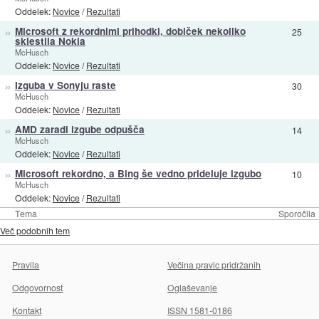
Oddelek:
Novice
/
Rezultati
»
Microsoft z rekordnimi prihodki, dobiček nekoliko
25
sklestila Nokia
McHusch
Oddelek:
Novice
/
Rezultati
»
Izguba v Sonyju raste
30
McHusch
Oddelek:
Novice
/
Rezultati
»
AMD zaradi izgube odpušča
14
McHusch
Oddelek:
Novice
/
Rezultati
»
Microsoft rekordno, a Bing še vedno prideluje izgubo
10
McHusch
Oddelek:
Novice
/
Rezultati
Tema
Sporočila
Več podobnih tem
Pravila
Večina pravic pridržanih
Odgovornost
Oglaševanje
Kontakt
ISSN 1581-0186