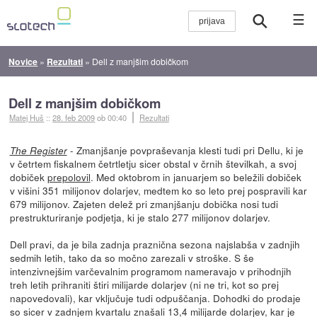
☰
Novice
»
Rezultati
»
Dell z manjšim dobičkom
Dell z manjšim dobičkom
Matej Huš
::
28. feb 2009
ob 00:40
Rezultati
- Zmanjšanje povpraševanja klesti tudi pri Dellu, ki je
The Register
v četrtem fiskalnem četrtletju sicer obstal v črnih številkah, a svoj
dobiček
prepolovil
. Med oktobrom in januarjem so beležili dobiček
v višini 351 milijonov dolarjev, medtem ko so leto prej pospravili kar
679 milijonov. Zajeten delež pri zmanjšanju dobička nosi tudi
prestrukturiranje podjetja, ki je stalo 277 milijonov dolarjev.
Dell pravi, da je bila zadnja praznična sezona najslabša v zadnjih
sedmih letih, tako da so močno zarezali v stroške. S še
intenzivnejšim varčevalnim programom nameravajo v prihodnjih
treh letih prihraniti štiri milijarde dolarjev (ni ne tri, kot so prej
napovedovali), kar vključuje tudi odpuščanja. Dohodki do prodaje
so sicer v zadnjem kvartalu znašali 13,4 milijarde dolarjev, kar je