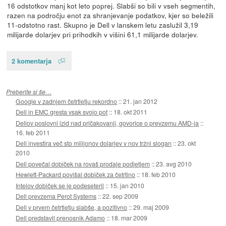
16 odstotkov manj kot leto poprej. Slabši so bili v vseh segmentih,
razen na področju enot za shranjevanje podatkov, kjer so beležili
11-odstotno rast. Skupno je Dell v lanskem letu zaslužil 3,19
milijarde dolarjev pri prihodkih v višini 61,1 milijarde dolarjev.
2 komentarja
Preberite si še…
Google v zadnjem četrtletju rekordno
::
21. jan 2012
Dell in EMC gresta vsak svojo pot
::
18. okt 2011
Dellov poslovni izid nad pričakovanji, govorice o prevzemu AMD-ja
::
16. feb 2011
Dell investira več sto milijonov dolarjev v nov tržni slogan
::
23. okt
2010
Dell povečal dobiček na rovaš prodaje podjetjem
::
23. avg 2010
Hewlett-Packard povišal dobiček za četrtino
::
18. feb 2010
Intelov dobiček se je podeseteril
::
15. jan 2010
Dell prevzema Perot Systems
::
22. sep 2009
Dell v prvem četrtletju slabše, a pozitivno
::
29. maj 2009
Dell predstavil prenosnik Adamo
::
18. mar 2009