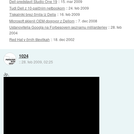
Dell predstavil Studio One 19
::
15. mar 2009
Tudi Dell z 10-palčnim netbookom
::
24. feb 2009
Tiskalniki brez črnila iz Della
::
16. feb 2009
Microsoft sklenil OEM-dogovor z Dellom
::
7. dec 2008
Ustanovitelja Googla na Forbesovem seznamu milijarderjev
::
28. feb
2004
Red Hat v črnih številkah
::
18. dec 2002
1024
::
28. feb 2009, 02:25
Jp,