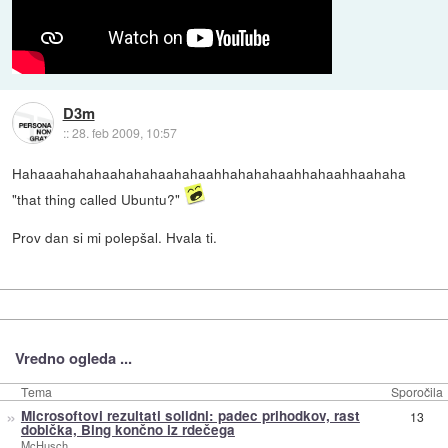
D3m
::
28. feb 2009, 10:57
Hahaaahahahaahahahaahahaahhahahahaahhahaahhaahaha
"that thing called Ubuntu?"
Prov dan si mi polepšal. Hvala ti.
Vredno ogleda ...
Tema
Sporočila
»
Microsoftovi rezultati solidni: padec prihodkov, rast
13
dobička, Bing končno iz rdečega
McHusch