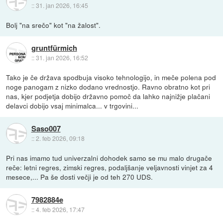
::
31. jan 2026, 16:45
Bolj "na srečo" kot "na žalost".
gruntfürmich
::
31. jan 2026, 16:52
Tako je če država spodbuja visoko tehnologijo, in meče polena pod
noge panogam z nizko dodano vrednostjo. Ravno obratno kot pri
nas, kjer podjetja dobijo državno pomoč da lahko najnižje plačani
delavci dobijo vsaj minimalca... v trgovini...
Saso007
::
2. feb 2026, 09:18
Pri nas imamo tud univerzalni dohodek samo se mu malo drugače
reče: letni regres, zimski regres, podaljšanje veljavnosti vinjet za 4
mesece,... Pa še dosti večji je od teh 270 UDS.
7982884e
::
4. feb 2026, 17:47