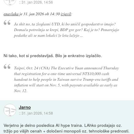
::
31. jan 2026, 14:56
enavlaka
je
31. jan 2026 ob 14:30
izjavil
:
Ja shit no, ta zloglasni UTD, ki bo uničil gospodarstvo imajo?
Domača potrošnja se krepi, BDP gre gor? Kaj je to? Ponarejajo
podatke ali se nam lokalci že leta lažejo ...
Ni tako, kot si predstavljaš. Bilo je enkratno izplačilo.
Taipei, Oct. 24 (CNA) The Executive Yuan announced Thursday
that registration for a one-time universal NT$10,000 cash
handout to help people in Taiwan survive Trump-era tariffs and
inflation will start on Nov. 5, with payouts available as early as
Nov. 12.
Jarno
::
31. jan 2026, 14:58
Verjetno je delno posledica AI hype traina. LAhko prodajajo oz.
tržijo po višjih cenah + določeni monopoli oz. tehnološke prednosti.