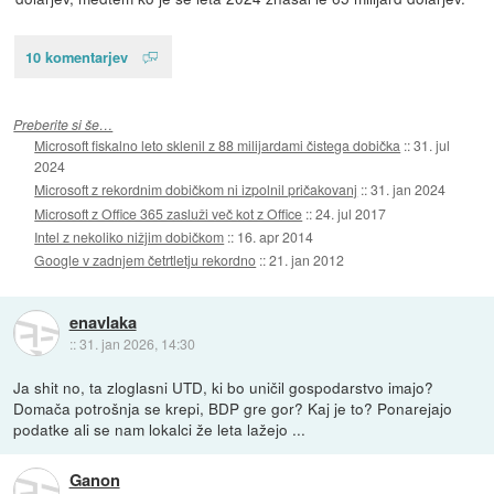
10 komentarjev
Preberite si še…
Microsoft fiskalno leto sklenil z 88 milijardami čistega dobička
::
31. jul
2024
Microsoft z rekordnim dobičkom ni izpolnil pričakovanj
::
31. jan 2024
Microsoft z Office 365 zasluži več kot z Office
::
24. jul 2017
Intel z nekoliko nižjim dobičkom
::
16. apr 2014
Google v zadnjem četrtletju rekordno
::
21. jan 2012
enavlaka
::
31. jan 2026, 14:30
Ja shit no, ta zloglasni UTD, ki bo uničil gospodarstvo imajo?
Domača potrošnja se krepi, BDP gre gor? Kaj je to? Ponarejajo
podatke ali se nam lokalci že leta lažejo ...
Ganon