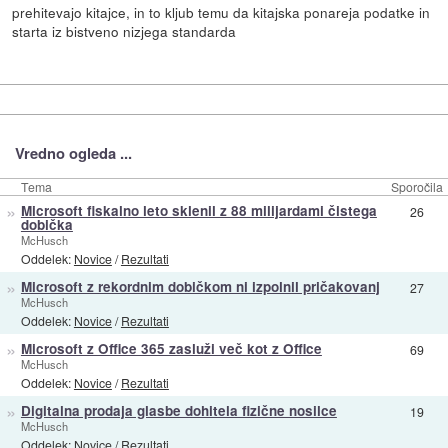
prehitevajo kitajce, in to kljub temu da kitajska ponareja podatke in
starta iz bistveno nizjega standarda
Vredno ogleda ...
Tema
Sporočila
»
Microsoft fiskalno leto sklenil z 88 milijardami čistega
26
dobička
McHusch
Oddelek:
Novice
/
Rezultati
»
Microsoft z rekordnim dobičkom ni izpolnil pričakovanj
27
McHusch
Oddelek:
Novice
/
Rezultati
»
Microsoft z Office 365 zasluži več kot z Office
69
McHusch
Oddelek:
Novice
/
Rezultati
»
Digitalna prodaja glasbe dohitela fizične nosilce
19
McHusch
Oddelek:
Novice
/
Rezultati