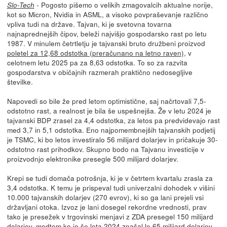
- Pogosto pišemo o velikih zmagovalcih aktualne norije,
Slo-Tech
kot so Micron, Nvidia in ASML, a visoko povpraševanje različno
vpliva tudi na države. Tajvan, ki je svetovna tovarna
najnaprednejših čipov, beleži najvišjo gospodarsko rast po letu
1987. V minulem četrtletju je tajvanski bruto družbeni proizvod
poletel za 12,68 odstotka (preračunano na letno raven)
, v
celotnem letu 2025 pa za 8,63 odstotka. To so za razvita
gospodarstva v običajnih razmerah praktično nedosegljive
številke.
Napovedi so bile že pred letom optimistične, saj načrtovali 7,5-
odstotno rast, a realnost je bila še uspešnejša. Že v letu 2024 je
tajvanski BDP zrasel za 4,4 odstotka, za letos pa predvidevajo rast
med 3,7 in 5,1 odstotka. Eno najpomembnejših tajvanskih podjetij
je TSMC, ki bo letos investiralo 56 milijard dolarjev in pričakuje 30-
odstotno rast prihodkov. Skupno bodo na Tajvanu investicije v
proizvodnjo elektronike presegle 500 milijard dolarjev.
Krepi se tudi domača potrošnja, ki je v četrtem kvartalu zrasla za
3,4 odstotka. K temu je prispeval tudi univerzalni dohodek v višini
10.000 tajvanskih dolarjev (270 evrov), ki so ga lani prejeli vsi
državljani otoka. Izvoz je lani dosegel rekordne vrednosti, prav
tako je presežek v trgovinski menjavi z ZDA presegel 150 milijard
dolarjev, medtem ko je še leta 2024 znašal le 65 milijard dolarjev.