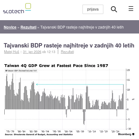
☰
Novice
»
Rezultati
»
Tajvanski BDP rasteje najhitreje v zadnjih 40 letih
Tajvanski BDP rasteje najhitreje v zadnjih 40 letih
Matej Huš
::
31. jan 2026
ob 12:13
Rezultati