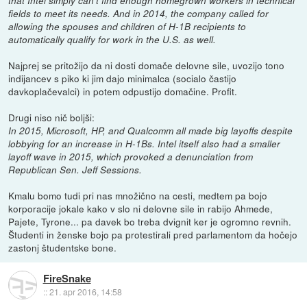
that Intel simply can't find enough homegrown workers in technical
fields to meet its needs. And in 2014, the company called for
allowing the spouses and children of H-1B recipients to
automatically qualify for work in the U.S. as well.
Najprej se pritožijo da ni dosti domače delovne sile, uvozijo tono
indijancev s piko ki jim dajo minimalca (socialo častijo
davkoplačevalci) in potem odpustijo domačine. Profit.
Drugi niso nič boljši:
In 2015, Microsoft, HP, and Qualcomm all made big layoffs despite
lobbying for an increase in H-1Bs. Intel itself also had a smaller
layoff wave in 2015, which provoked a denunciation from
Republican Sen. Jeff Sessions.
Kmalu bomo tudi pri nas množično na cesti, medtem pa bojo
korporacije jokale kako v slo ni delovne sile in rabijo Ahmede,
Pajete, Tyrone... pa davek bo treba dvignit ker je ogromno revnih.
Študenti in ženske bojo pa protestirali pred parlamentom da hočejo
zastonj študentske bone.
FireSnake
::
21. apr 2016, 14:58