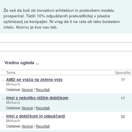
Že veš da boš ob inovativni arhitekturi in poslovbem modelu
prosperiral. Tistih 10% odpuščenih prekvalificitaj v pisalce
optimizacij za kompajler. Ni vrag da ti ne rata ob tako butastem
intelu. Acornu je kva nau teb.
Vredno ogleda ...
Tema
Sporočila
»
AMD se vrača na zeleno vejo
77
McHusch
Oddelek:
Novice
/
Rezultati
»
Intel z nekoliko nižjim dobičkom
17
McHusch
Oddelek:
Novice
/
Rezultati
»
Intel z dobičkom in odpuščanji
32
McHusch
Oddelek:
Novice
/
Rezultati