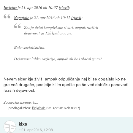
Invictus
je
21. apr 2016 ob 10:57
izjavil
:
Napajalc
je
21. apr 2016 ob 10:12
izjavil
:
Znajo delat kompleksne stvari, ampak razširit
dejavnost za 12k ljudi pač ne.
Kako socialistično.
Dejavnost lahko razširijo, ampak ali boš plačal za to?
Nevem sicer kje živiš, ampak odpuščanje naj bi se dogajalo ko ne
gre več drugače, podjetje ki im apetite po še več dobičku ponavadi
razširi dejavnost.
Zgodovina sprememb…
predlagal izbris:
BigWhale
(
22. apr 2016 ob 08:27
)
kixs
::
21. apr 2016, 12:08