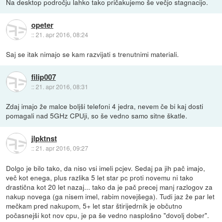
Na desktop področju lahko tako pričakujemo še večjo stagnacijo.
opeter
::
21. apr 2016, 08:24
Saj se itak nimajo se kam razvijati s trenutnimi materiali.
filip007
::
21. apr 2016, 08:31
Zdaj imajo že malce boljši telefoni 4 jedra, nevem če bi kaj dosti
pomagali nad 5GHz CPUji, so še vedno samo sitne škatle.
jlpktnst
::
21. apr 2016, 09:27
Dolgo je bilo tako, da niso vsi imeli pcjev. Sedaj pa jih pač imajo,
več kot enega, plus razlika 5 let star pc proti novemu ni tako
drastična kot 20 let nazaj... tako da je pač precej manj razlogov za
nakup novega (ga nisem imel, rabim novejšega). Tudi jaz že par let
mečkam pred nakupom, 5+ let star štirijedrnik je občutno
počasnejši kot nov cpu, je pa še vedno nasplošno "dovolj dober".