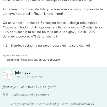
In na koncu bo zmagala Hilary (ki brezkompromisno podpira vse te
zahteve korporacij). Razumi, kdor more!
Ce se vrnem k Intelu: ob 3+ vecjem dobicku sledijo odpuscanja.
Odpusceni bodo dobili odpravnine. Glede na vsoto 1,2 miljarde za
12K odpuscenih ta niti ne bo tako mala (po glavi). Celih 100K
dolarjev v povprecju?! Je to mozno?!
1.2 milijarde, vecinoma na racun odpravnin, pise v clanku!
Zgodovina sprememb…
spremenilo:
Massacra
(
21. apr 2016 ob 20:19
)
johnnyyy
::
21. apr 2016, 20:22
jlpktnst
je
21. apr 2016 ob 13:14
izjavil
:
Vsake tolk je treba počistit :)
Drugače pa telefon 4 core vs desktop 4 core - desktop naredi 10,