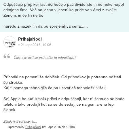
Odpuščajo prej, ker lastniki hočejo pač dividende in ne neke napol
crknjene fime. Več bo jasno v jeseni ko pride ven Amd z svojim
Zenom, in če lih ne bo
naredu zmazek, in da bo sprejemljiva cena......
PrihajaNodi
::
21. apr 2016, 19:06
Čak, ustvaril so prihodke in odpuščajo?
Prihodki ne pomeni še dobiček. Od prihodkov je potrebno odšteti
še stroške.
Kaj ti pomaga tehnolgija če pa ustvarjaš tehnološki višek.
Sej Apple bo tudi kmalu pričel z odpuščanji, ker ni šans da se bodo
telefoni tako prodajli kot so se do sedaj. Je na gsm arena lep
članek.
Zgodovina sprememb…
spremenilo:
PrihajaNodi
(
21. apr 2016 ob 19:08
)