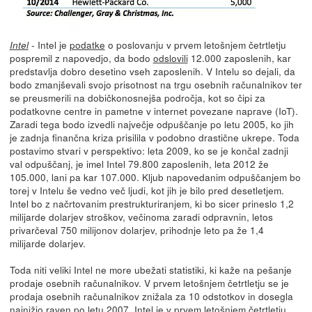
- Intel je
podatke
o poslovanju v prvem letošnjem četrtletju
Intel
pospremil z napovedjo, da bodo
odslovili
12.000 zaposlenih, kar
predstavlja dobro desetino vseh zaposlenih. V Intelu so dejali, da
bodo zmanjševali svojo prisotnost na trgu osebnih računalnikov ter
se preusmerili na dobičkonosnejša področja, kot so čipi za
podatkovne centre in pametne v internet povezane naprave (IoT).
Zaradi tega bodo izvedli največje odpuščanje po letu 2005, ko jih
je zadnja finančna kriza prisilila v podobno drastične ukrepe. Toda
postavimo stvari v perspektivo: leta 2009, ko se je končal zadnji
val odpuščanj, je imel Intel 79.800 zaposlenih, leta 2012 že
105.000, lani pa kar 107.000. Kljub napovedanim odpuščanjem bo
torej v Intelu še vedno več ljudi, kot jih je bilo pred desetletjem.
Intel bo z načrtovanim prestrukturiranjem, ki bo sicer prineslo 1,2
milijarde dolarjev stroškov, večinoma zaradi odpravnin, letos
privarčeval 750 milijonov dolarjev, prihodnje leto pa že 1,4
milijarde dolarjev.
Toda niti veliki Intel ne more ubežati statistiki, ki kaže na pešanje
prodaje osebnih računalnikov. V prvem letošnjem četrtletju se je
prodaja osebnih računalnikov znižala za 10 odstotkov in dosegla
najnižjo raven po letu 2007. Intel je v prvem letošnjem četrtletju