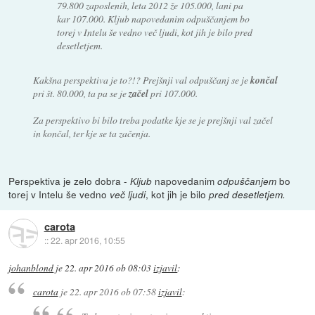
79.800 zaposlenih, leta 2012 že 105.000, lani pa
kar 107.000. Kljub napovedanim odpuščanjem bo
torej v Intelu še vedno več ljudi, kot jih je bilo pred
desetletjem.
Kakšna perspektiva je to?!? Prejšnji val odpuščanj se je
končal
pri št. 80.000, ta pa se je
začel
pri 107.000.
Za perspektivo bi bilo treba podatke kje se je prejšnji val začel
in končal, ter kje se ta začenja.
Perspektiva je zelo dobra -
napovedanim
bo
Kljub
odpuščanjem
torej v Intelu še vedno
, kot jih je bilo
več ljudi
pred desetletjem.
carota
::
22. apr 2016, 10:55
johanblond
je
22. apr 2016 ob 08:03
izjavil
:
carota
je
22. apr 2016 ob 07:58
izjavil
: