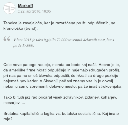
Markoff
::
22. apr 2016, 16:05
Tabelca je zavajajoča, ker je razvrščena po št. odpuščenih, ne
kronološko (trend).
V letu 2015 je tako izginilo 72.000 tovrstnih delovnih mest, letos
pa še 17.000.
Cele nove panoge rastejo, menda pa bodo kaj našli. Hecno je le,
da ameriške firme hkrati odpuščajo in najemajo (drugačen profil),
pri nas pa ne smeš človeka odpustiti, če hkrati za druge pozicije
najemaš nov kader. V Sloveniji pač vsi znamo vse in je dovolj
nekomu samo spremeniti delovno mesto, pa že imaš strokovnjaka.
Tako bi tudi jaz rad pričaral višek zdravnikov, zidarjev, kuharjev,
mesarjev, ...
Brutalna kapitalistična logika vs. butalska socialistična. Kaj imate
raje?