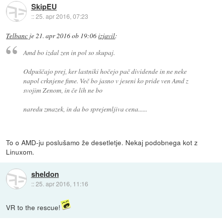
SkipEU
::
25. apr 2016, 07:23
Telbanc
je
21. apr 2016 ob 19:06
izjavil
:
Amd bo izdal zen in pol so skupaj.
Odpuščajo prej, ker lastniki hočejo pač dividende in ne neke
napol crknjene fime. Več bo jasno v jeseni ko pride ven Amd z
svojim Zenom, in če lih ne bo
naredu zmazek, in da bo sprejemljiva cena......
To o AMD-ju poslušamo že desetletje. Nekaj podobnega kot z
Linuxom.
sheldon
::
25. apr 2016, 11:16
VR to the rescue!