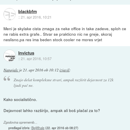
blackbfm
::
21. apr 2016, 10:21
Meni je skylake cista zmaga za neke office in take zadeve, sploh ce
ne rabis extra grafe.. Stvar se prakticno nic ne greje, skoraj
neslisno,pa res ima beden stock cooler ne mores vrjet
Invictus
::
21. apr 2016, 10:57
Napajalc
je
21. apr 2016 ob 10:12
izjavil
:
Znajo delat kompleksne stvari, ampak razširit dejavnost za 12k
ljudi pač ne.
Kako socialistično.
Dejavnost lahko razširijo, ampak ali boš plačal za to?
Zgodovina sprememb…
predlagal izbris:
BigWhale
(
22. apr 2016 ob 08:27
)