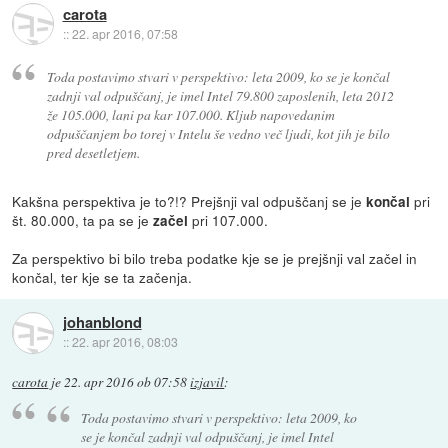
carota
::
22. apr 2016, 07:58
Toda postavimo stvari v perspektivo: leta 2009, ko se je končal
zadnji val odpuščanj, je imel Intel 79.800 zaposlenih, leta 2012
že 105.000, lani pa kar 107.000. Kljub napovedanim
odpuščanjem bo torej v Intelu še vedno več ljudi, kot jih je bilo
pred desetletjem.
Kakšna perspektiva je to?!? Prejšnji val odpuščanj se je
pri
končal
št. 80.000, ta pa se je
pri 107.000.
začel
Za perspektivo bi bilo treba podatke kje se je prejšnji val začel in
končal, ter kje se ta začenja.
johanblond
::
22. apr 2016, 08:03
carota
je
22. apr 2016 ob 07:58
izjavil
:
Toda postavimo stvari v perspektivo: leta 2009, ko
se je končal zadnji val odpuščanj, je imel Intel