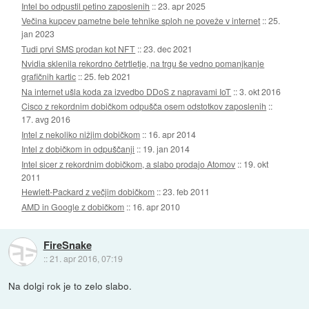
Intel bo odpustil petino zaposlenih
::
23. apr 2025
Večina kupcev pametne bele tehnike sploh ne poveže v internet
::
25.
jan 2023
Tudi prvi SMS prodan kot NFT
::
23. dec 2021
Nvidia sklenila rekordno četrtletje, na trgu še vedno pomanjkanje
grafičnih kartic
::
25. feb 2021
Na internet ušla koda za izvedbo DDoS z napravami IoT
::
3. okt 2016
Cisco z rekordnim dobičkom odpušča osem odstotkov zaposlenih
::
17. avg 2016
Intel z nekoliko nižjim dobičkom
::
16. apr 2014
Intel z dobičkom in odpuščanji
::
19. jan 2014
Intel sicer z rekordnim dobičkom, a slabo prodajo Atomov
::
19. okt
2011
Hewlett-Packard z večjim dobičkom
::
23. feb 2011
AMD in Google z dobičkom
::
16. apr 2010
FireSnake
::
21. apr 2016, 07:19
Na dolgi rok je to zelo slabo.