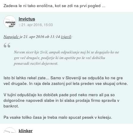
Zadeva le ni tako enolična, kot se zdi na prvi pogled ...
Invictus
::
21. apr 2016, 15:03
Napajalc
je
21. apr 2016 ob 11:14
izjavil
:
Nevem sicer kje živiš, ampak odpuščanje naj bi se dogajalo ko ne
gre več drugače, podjetje ki im apetite po še več dobičku
ponavadi razširi dejavnost.
Isto bi lahko rekel zate... Samo v Sloveniji se odpušča ko ne gre
več drugače. In raja dela zastonj pol leta preden vse skupaj crkne.
V tujini odpuščajo ko dobiček pade pod neko mero ali pa so
dolgoročne napovedi slabe in bi slaba prodaja firmo spravila v
bankrot.
Pa vsake toliko časa je treba malo spucat pesek v kolesju.
klinker