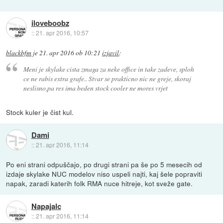
iloveboobz
::
21. apr 2016, 10:57
blackbfm
je
21. apr 2016 ob 10:21
izjavil
:
Meni je skylake cista zmaga za neke office in take zadeve, sploh
ce ne rabis extra grafe.. Stvar se prakticno nic ne greje, skoraj
neslisno,pa res ima beden stock cooler ne mores vrjet
Stock kuler je čist kul.
Dami
::
21. apr 2016, 11:14
Po eni strani odpuščajo, po drugi strani pa še po 5 mesecih od
izdaje skylake NUC modelov niso uspeli najti, kaj šele popraviti
napak, zaradi katerih folk RMA nuce hitreje, kot sveže gate.
Napajalc
::
21. apr 2016, 11:14