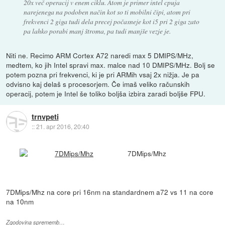
20x več operacij v enem ciklu. Atom je primer intel cpuja
narejenega na podoben način kot so ti mobilni čipi, atom pri
frekvenci 2 giga tudi dela precej počasneje kot i5 pri 2 giga zato
pa lahko porabi manj štroma, pa tudi manjše vezje je.
Niti ne. Recimo ARM Cortex A72 naredi max 5 DMIPS/MHz,
medtem, ko jih Intel spravi max. malce nad 10 DMIPS/MHz. Bolj se
potem pozna pri frekvenci, ki je pri ARMih vsaj 2x nižja. Je pa
odvisno kaj delaš s procesorjem. Če imaš veliko računskih
operacij, potem je Intel še toliko boljša izbira zaradi boljše FPU.
trnvpeti
::
21. apr 2016, 20:40
7DMips/Mhz
7DMips/Mhz na core pri 16nm na standardnem a72 vs 11 na core
na 10nm
Zgodovina sprememb…