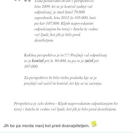
Toda postavimo stvari v perspektivo:
leta 2009, ko se je končal zadnji val
odpuščanj, je imel Intel 79.800
zaposlenih, leta 2012 že 105.000, lani
pa kar 107.000. Kljub napovedanim
odpuščanjem bo torej v Intelu še vedno
več ljudi, kot jih je bilo pred
desetletjem.
Kakšna perspektiva je to?!? Prejšnji val odpuščanj
se je
končal
pri št. 80.000, ta pa se je
začel
pri
107.000.
Za perspektivo bi bilo treba podatke kje se je
prejšnji val začel in končal, ter kje se ta začenja.
Perspektiva je zelo dobra -
Kljub
napovedanim
odpuščanjem
bo
torej v Intelu še vedno
več ljudi
, kot jih je bilo
pred desetletjem.
Jih bo pa morda manj kot pred dvanajstletjem.