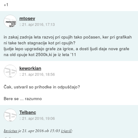
+1
mtosev
::
21. apr 2016, 17:13
in zakaj zadnja leta razvoj pri cpujih tako počasen, ker pri grafikah
ni take tech stagnacije kot pri cpujih?
ljudje lepo upgradajo grafe za igrice, a dosti ljudi daje nove grafe
na old cpuje kot 2500k,ki je iz leta '11
keworkian
::
21. apr 2016, 18:56
Čak, ustvaril so prihodke in odpuščajo?
Bere se ... razumno
Telbanc
::
21. apr 2016, 19:06
Invictus
je
21. apr 2016 ob 15:03
izjavil
: