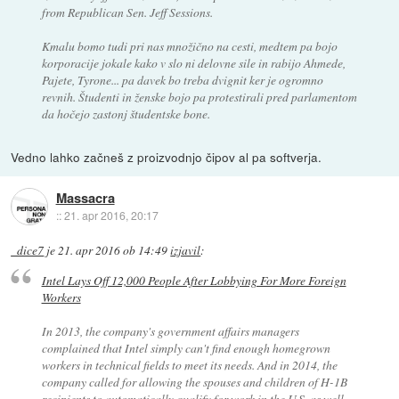
from Republican Sen. Jeff Sessions.
Kmalu bomo tudi pri nas množično na cesti, medtem pa bojo
korporacije jokale kako v slo ni delovne sile in rabijo Ahmede,
Pajete, Tyrone... pa davek bo treba dvignit ker je ogromno
revnih. Študenti in ženske bojo pa protestirali pred parlamentom
da hočejo zastonj študentske bone.
Vedno lahko začneš z proizvodnjo čipov al pa softverja.
Massacra
::
21. apr 2016, 20:17
_dice7
je
21. apr 2016 ob 14:49
izjavil
:
Intel Lays Off 12,000 People After Lobbying For More Foreign
Workers
In 2013, the company's government affairs managers
complained that Intel simply can't find enough homegrown
workers in technical fields to meet its needs. And in 2014, the
company called for allowing the spouses and children of H-1B
recipients to automatically qualify for work in the U.S. as well.