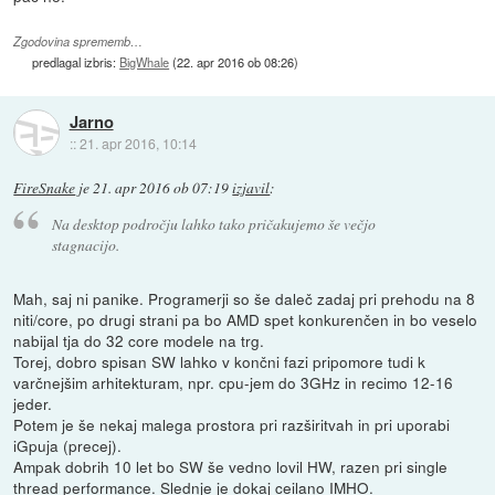
Zgodovina sprememb…
predlagal izbris:
BigWhale
(
22. apr 2016 ob 08:26
)
Jarno
::
21. apr 2016, 10:14
FireSnake
je
21. apr 2016 ob 07:19
izjavil
:
Na desktop področju lahko tako pričakujemo še večjo
stagnacijo.
Mah, saj ni panike. Programerji so še daleč zadaj pri prehodu na 8
niti/core, po drugi strani pa bo AMD spet konkurenčen in bo veselo
nabijal tja do 32 core modele na trg.
Torej, dobro spisan SW lahko v končni fazi pripomore tudi k
varčnejšim arhitekturam, npr. cpu-jem do 3GHz in recimo 12-16
jeder.
Potem je še nekaj malega prostora pri razširitvah in pri uporabi
iGpuja (precej).
Ampak dobrih 10 let bo SW še vedno lovil HW, razen pri single
thread performance. Slednje je dokaj ceilano IMHO.