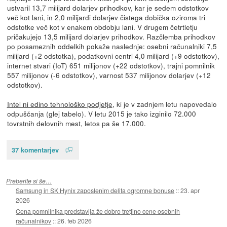
ustvaril 13,7 milijard dolarjev prihodkov, kar je sedem odstotkov
več kot lani, in 2,0 milijardi dolarjev čistega dobička oziroma tri
odstotke več kot v enakem obdobju lani. V drugem četrtletju
pričakujejo 13,5 milijard dolarjev prihodkov. Razčlemba prihodkov
po posameznih oddelkih pokaže naslednje: osebni računalniki 7,5
milijard (+2 odstotka), podatkovni centri 4,0 milijard (+9 odstotkov),
internet stvari (IoT) 651 milijonov (+22 odstotkov), trajni pomnilnik
557 milijonov (-6 odstotkov), varnost 537 milijonov dolarjev (+12
odstotkov).
Intel ni edino tehnološko podjetje
, ki je v zadnjem letu napovedalo
odpuščanja (glej tabelo). V letu 2015 je tako izginilo 72.000
tovrstnih delovnih mest, letos pa še 17.000.
37 komentarjev
Preberite si še…
Samsung in SK Hynix zaposlenim delita ogromne bonuse
::
23. apr
2026
Cena pomnilnika predstavlja že dobro tretjino cene osebnih
računalnikov
::
26. feb 2026