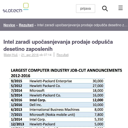
☰
Novice
»
Rezultati
»
Intel zaradi upočasnjevanja prodaje odpušča desetino zaposlenih
Intel zaradi upočasnjevanja prodaje odpušča
desetino zaposlenih
Matej Huš
::
21. apr 2016
ob 07:14
Rezultati