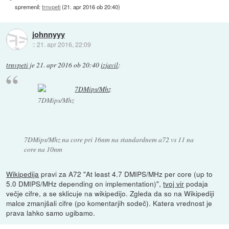
spremenil:
trnvpeti
(
21. apr 2016 ob 20:40
)
johnnyyy
::
21. apr 2016, 22:09
trnvpeti
je
21. apr 2016 ob 20:40
izjavil
:
7DMips/Mhz
7DMips/Mhz na core pri 16nm na standardnem a72 vs 11 na
core na 10nm
Wikipedija
pravi za A72 "At least 4.7 DMIPS/MHz per core (up to
5.0 DMIPS/MHz depending on implementation)",
tvoj vir
podaja
večje cifre, a se sklicuje na wikipedijo. Zgleda da so na Wikipediji
malce zmanjšali cifre (po komentarjih sodeč). Katera vrednost je
prava lahko samo ugibamo.