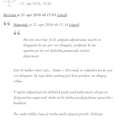
::
21. apr 2016, 15:35
Invictus
je
21. apr 2016 ob 15:03
izjavil
:
Napajalc
je
21. apr 2016 ob 11:14
izjavil
:
Nevem sicer kje živiš, ampak odpuščanje naj bi se
dogajalo ko ne gre več drugače, podjetje ki im
apetite po še več dobičku ponavadi razširi
dejavnost.
Isto bi lahko rekel zate... Samo v Sloveniji se odpušča ko ne gre
več drugače. In raja dela zastonj pol leta preden vse skupaj
crkne.
V tujini odpuščajo ko dobiček pade pod neko mero ali pa so
dolgoročne napovedi slabe in bi slaba prodaja firmo spravila v
bankrot.
Pa vsake toliko časa je treba malo spucat pesek v kolesju.