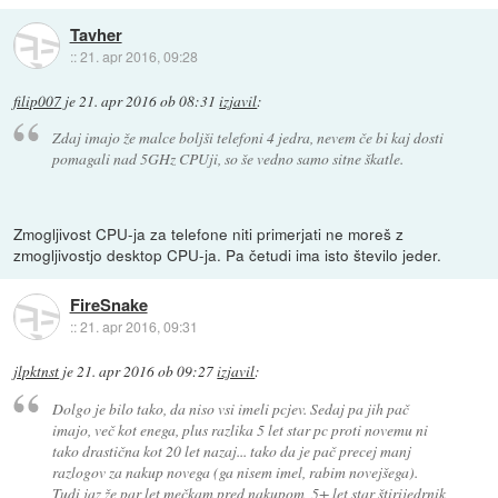
Tavher
::
21. apr 2016, 09:28
filip007
je
21. apr 2016 ob 08:31
izjavil
:
Zdaj imajo že malce boljši telefoni 4 jedra, nevem če bi kaj dosti
pomagali nad 5GHz CPUji, so še vedno samo sitne škatle.
Zmogljivost CPU-ja za telefone niti primerjati ne moreš z
zmogljivostjo desktop CPU-ja. Pa četudi ima isto število jeder.
FireSnake
::
21. apr 2016, 09:31
jlpktnst
je
21. apr 2016 ob 09:27
izjavil
:
Dolgo je bilo tako, da niso vsi imeli pcjev. Sedaj pa jih pač
imajo, več kot enega, plus razlika 5 let star pc proti novemu ni
tako drastična kot 20 let nazaj... tako da je pač precej manj
razlogov za nakup novega (ga nisem imel, rabim novejšega).
Tudi jaz že par let mečkam pred nakupom, 5+ let star štirijedrnik