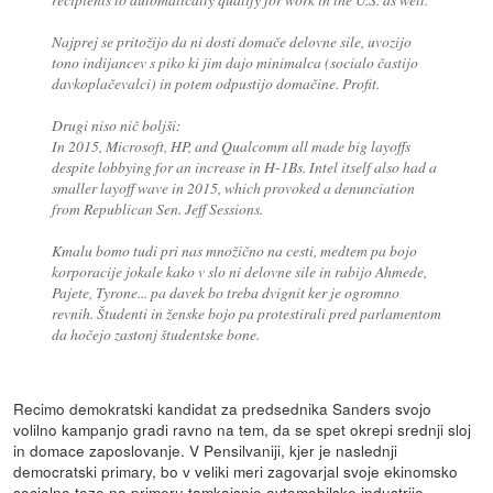
Najprej se pritožijo da ni dosti domače delovne sile, uvozijo
tono indijancev s piko ki jim dajo minimalca (socialo častijo
davkoplačevalci) in potem odpustijo domačine. Profit.
Drugi niso nič boljši:
In 2015, Microsoft, HP, and Qualcomm all made big layoffs
despite lobbying for an increase in H-1Bs. Intel itself also had a
smaller layoff wave in 2015, which provoked a denunciation
from Republican Sen. Jeff Sessions.
Kmalu bomo tudi pri nas množično na cesti, medtem pa bojo
korporacije jokale kako v slo ni delovne sile in rabijo Ahmede,
Pajete, Tyrone... pa davek bo treba dvignit ker je ogromno
revnih. Študenti in ženske bojo pa protestirali pred parlamentom
da hočejo zastonj študentske bone.
Recimo demokratski kandidat za predsednika Sanders svojo
volilno kampanjo gradi ravno na tem, da se spet okrepi srednji sloj
in domace zaposlovanje. V Pensilvaniji, kjer je naslednji
democratski primary, bo v veliki meri zagovarjal svoje ekinomsko
socialne teze na primeru tamkajsnje avtomobilske industrije.