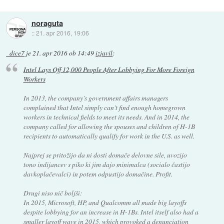
noraguta
::
21. apr 2016, 19:06
_dice7
je
21. apr 2016 ob 14:49
izjavil
:
Intel Lays Off 12,000 People After Lobbying For More Foreign
Workers
In 2013, the company's government affairs managers
complained that Intel simply can't find enough homegrown
workers in technical fields to meet its needs. And in 2014, the
company called for allowing the spouses and children of H-1B
recipients to automatically qualify for work in the U.S. as well.
Najprej se pritožijo da ni dosti domače delovne sile, uvozijo
tono indijancev s piko ki jim dajo minimalca (socialo častijo
davkoplačevalci) in potem odpustijo domačine. Profit.
Drugi niso nič boljši:
In 2015, Microsoft, HP, and Qualcomm all made big layoffs
despite lobbying for an increase in H-1Bs. Intel itself also had a
smaller layoff wave in 2015, which provoked a denunciation