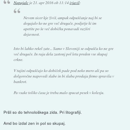
Napajalc
je
21. apr 2016 ob 11:14
izjavil
:
Nevem sicer kje živiš, ampak odpuščanje naj bi se
dogajalo ko ne gre več drugače, podjetje ki im
apetite po še več dobičku ponavadi razširi
dejavnost.
Isto bi lahko rekel zate... Samo v Sloveniji se odpušča ko ne gre
več drugače. In raja dela zastonj pol leta preden vse skupaj
crkne.
V tujini odpuščajo ko dobiček pade pod neko mero ali pa so
dolgoročne napovedi slabe in bi slaba prodaja firmo spravila v
bankrot.
Pa vsake toliko časa je treba malo spucat pesek v kolesju.
Pršli so do tehnološkega zida. Pri litografiji.
Amd bo izdal zen in pol so skupaj.