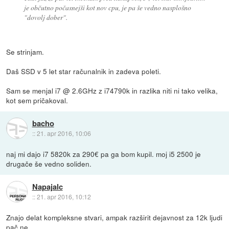
je občutno počasnejši kot nov cpu, je pa še vedno nasplošno
"dovolj dober".
Se strinjam.
Daš SSD v 5 let star računalnik in zadeva poleti.
Sam se menjal i7 @ 2.6GHz z i74790k in razlika niti ni tako velika,
kot sem pričakoval.
bacho
::
21. apr 2016, 10:06
naj mi dajo i7 5820k za 290€ pa ga bom kupil. moj i5 2500 je
drugače še vedno soliden.
Napajalc
::
21. apr 2016, 10:12
Znajo delat kompleksne stvari, ampak razširit dejavnost za 12k ljudi
pač ne.