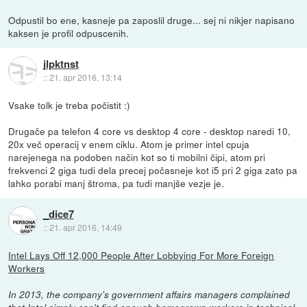
Odpustil bo ene, kasneje pa zaposlil druge... sej ni nikjer napisano
kaksen je profil odpuscenih.
jlpktnst
::
21. apr 2016, 13:14
Vsake tolk je treba počistit :)
Drugače pa telefon 4 core vs desktop 4 core - desktop naredi 10,
20x več operacij v enem ciklu. Atom je primer intel cpuja
narejenega na podoben način kot so ti mobilni čipi, atom pri
frekvenci 2 giga tudi dela precej počasneje kot i5 pri 2 giga zato pa
lahko porabi manj štroma, pa tudi manjše vezje je.
_dice7
::
21. apr 2016, 14:49
Intel Lays Off 12,000 People After Lobbying For More Foreign
Workers
In 2013, the company's government affairs managers complained